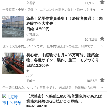
立花駅
11月17日
一般家庭・企業・店舗で、エアコンや給湯器の取付・取外しを行う業
務です。 大手家電量販店との契約により、年間を通じて安定した案件
兵庫
尼崎市
立花駅
その他
給湯器
急募！足場作業員募集！！経験者優遇！！未
数を確保しています。 閑散期はリフォーム関連案件もあり、安定的に
経験でも大丈夫！
稼げる環境です。 【勤務地】 全...
日給14,500円
小林建設
尼崎駅
10月18日
現場は大阪市内がメインです。 仕事内容は足場の組立、解体です。 経
験者優遇します！ 未経験の方でも１から丁寧に教えていきます！ 資格
兵庫
尼崎市
尼崎駅
その他
足場
初心者、未経験でも月≒35万可能、建築金
取得応援します！！ 運転免許あれば助かります。 試用期間あり。 集
物、各種サイン、製作、施工、モノづくり…
合は早いですが仕事自体は...
日給13,200円
ルプ
尼崎市
10月8日
年中繁忙期の為、いつでも募集中です。 未経験者、他業種からの転職
者大募集。 お問い合わせは ショートメールでご連絡下さい。 ショー
兵庫
尼崎市
その他
ショートメール
【尼崎市】＼時給1,650円/普通免許があれば
トメール以外でのお問い合わせは 返信出来ませんので。 別注建築物の
業務未経験OK/日払いOK!尼崎…
オーダー...
時給1,650円