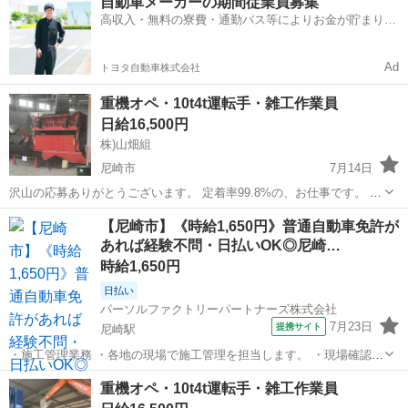
自動車メーカーの期間従業員募集
事です。 【主な仕事内容】 • 油圧ショベル、ホイルローダーにて10t車
高収入・無料の寮費・通勤バス等によりお金が貯まりや
等に積み込み作...
すい環境
Ad
トヨタ自動車株式会社
重機オペ・10t4t運転手・雑工作業員
日給16,500円
株)山畑組
尼崎市
7月14日
沢山の応募ありがとうございます。 定着率99.8%の、お仕事です。 各
分野で1人ずつ採用枠空いております。 ジモティ募集から5人来てま
兵庫
尼崎市
その他
重機
【尼崎市】《時給1,650円》普通自動車免許が
す！（内、外国の方２人） ※絶賛女性作業員も活躍中※ 業務内容 ：
あれば経験不問・日払いOK◎尼崎…
工場プラント補助運転 ...
時給1,650円
日払い
パーソルファクトリーパートナーズ株式会社
7月23日
提携サイト
尼崎駅
・施工管理業務 ・各地の現場で施工管理を担当します。 ・現場確認や
進捗報告、荷受けなどを行います。 ・未経験OK!普通自動車免許があ
兵庫
尼崎市
尼崎駅
その他
重機オペ・10t4t運転手・雑工作業員
ればすぐに始められます。 ※北海道から沖縄まで、全国各地へ出張し