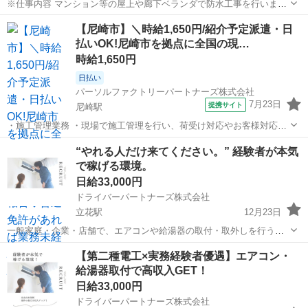
※仕事内容 マンション等の屋上や廊下ベランダで防水工事を行いま
す。 主に防水シート貼りや防水塗料を塗る塗膜防水を行います。 未経
兵庫
尼崎市
尼崎駅
その他
スタッフ
【尼崎市】＼時給1,650円/紹介予定派遣・日
験は一から丁寧に教えてます。 将来独立を考えている方もサポート致
払いOK!尼崎市を拠点に全国の現…
します。...
時給1,650円
日払い
パーソルファクトリーパートナーズ株式会社
7月23日
提携サイト
尼崎駅
・施工管理業務 ・現場で施工管理を行い、荷受け対応やお客様対応を
します。 ・お昼には進捗報告、15時頃には業務報告を行います。 ・普
兵庫
尼崎市
尼崎駅
その他
“やれる人だけ来てください。” 経験者が本気
通自動車免許があれば未経験でもOK! ※北海道から沖縄まで、全国各
で稼げる環境。
地へ出張します。 ・紹介...
日給33,000円
ドライバーパートナーズ株式会社
立花駅
12月23日
一般家庭・企業・店舗で、エアコンや給湯器の取付・取外しを行う業
務です。 大手家電量販店との契約により、年間を通じて安定した案件
兵庫
尼崎市
立花駅
その他
出来高制
【第二種電工×実務経験者優遇】エアコン・
数を確保しています。 閑散期はリフォーム関連案件もあり、安定的に
給湯器取付で高収入GET！
稼げる環境です。 【勤務地】 全...
日給33,000円
ドライバーパートナーズ株式会社