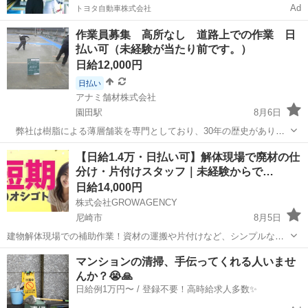
Ad
トヨタ自動車株式会社
作業員募集 高所なし 道路上での作業 日
払い可（未経験が当たり前です。）
日給12,000円
日払い
アナミ舗材株式会社
園田駅
8月6日
弊社は樹脂による薄層舗装を専門としており、30年の歴史がありま
す。 30年の歴史の中には培われた技術もあり、汚泥のように溜まっ
兵庫
尼崎市
園田駅
その他
代表取締役
【日給1.4万・日払い可】解体現場で廃材の仕
ていったくだらない慣例もあります。 2年前に代表取締役が交代
分け・片付けスタッフ｜未経験からで…
し、若手中心の会社に生まれ変...
日給14,000円
株式会社GROWAGENCY
尼崎市
8月5日
建物解体現場での補助作業！資材の運搬や片付けなど、シンプルな手
元作業が中心です。 日給1.4万円！ 日払いOK！ 体を動かしたい方に
兵庫
尼崎市
その他
マンションの清掃、手伝ってくれる人いませ
おすすめ！ 週休2日制で、短期の勤務も相談可能です。 ...
んか？😭🙏
日給例1万円〜 / 登録不要！高時給求人多数✨