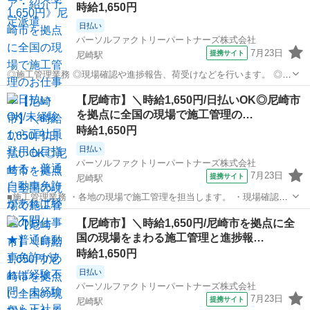
時給1,650円
日払い
パーソルファクトリーパートナーズ株式会社
7月23日
提携サイト
尼崎駅
◎施工管理業務 ◎現場確認や進捗報告、荷受けなどを行います。 ◎各
地の現場で施工管理を担当します。 ◎未経験OK!普通自動車免許があ
兵庫
尼崎市
尼崎駅
その他
【尼崎市】＼時給1,650円/日払いOK◎尼崎市
ればすぐに始められます。 ※北海道から沖縄まで、全国各地へ出張し
を拠点に全国の現場で施工管理の…
ます。 ◎紹介予定派遣の求...
時給1,650円
日払い
パーソルファクトリーパートナーズ株式会社
7月23日
提携サイト
尼崎駅
■施工管理業務 ・各地の現場で施工管理を担当します。 ・現場確認や
進捗報告、荷受けなどを行います。 ・未経験OK!普通自動車免許があ
兵庫
尼崎市
尼崎駅
その他
【尼崎市】＼時給1,650円/尼崎市を拠点に全
ればすぐに始められます。 ※北海道から沖縄まで、全国各地へ出張し
国の現場をまわる施工管理と進捗報…
ます。 ★紹介予定派遣の求...
時給1,650円
日払い
パーソルファクトリーパートナーズ株式会社
7月23日
提携サイト
尼崎駅