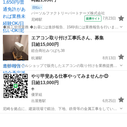
日払い
パーソルファクトリーパートナーズ株式会社
7月23日
提携サイト
尼崎駅
◆施工管理業務 ◆お昼には進捗報告、15時頃には業務報告を行いま
す。 ◆現場で施工管理を行い、荷受け対応やお客様対応をします。 ◆
兵庫
尼崎市
尼崎駅
その他
エアコン取り付け工事氏さん、募集
普通自動車免許があれば未経験でもOK! ※北海道から沖縄まで、全国
日給15,000円
各地へ出張します。 ◆紹介...
総合商社みつばち38
杭瀬駅
8月13日
当社リサイクルショップで販売したエアコンの取り付けを業務提携し
てくれる人を募集。電気工事氏大募集です。標準工事費用とかを明記
兵庫
尼崎市
杭瀬駅
その他
業務
やり甲斐ある仕事やってみませんか😊
の上、ご連絡くださいませ。
日給13,000円
優芽組
出屋敷駅
6月25日
尼崎を拠点に、建築現場で鍛治、下地、鉄骨等の金属工事をしていま
す。多忙に付きメンバー大募集中です。 先着1名限定で、入社祝い金
兵庫
尼崎市
出屋敷駅
その他
50,000円👍 自己都合のズル休み無しで1ヶ月働く事が条件です😊 入社
して1ヶ月経った時点で、プ...