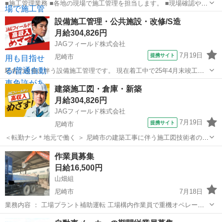
■施工管理業務 ■各地の現場で施工管理を担当します。 ■現場確認や進
捗報告、荷受けなどを行います。 ■未経験OK!普通自動車免許があれば
兵庫
尼崎市
尼崎駅
その他
設備施工管理・公共施設・改修/S造
すぐに始められます。 ※北海道から沖縄まで、全国各地へ出張しま
月給304,826円
す。 ■紹介予定派遣の求...
JAGフィールド株式会社
7月19日
提携サイト
尼崎市
駅舎の改修に伴う設備施工管理です。 現在着工中で25年4月末竣工予
定 夜勤アリでがっつり稼げる 【担当業務】 設備施工管理 工程管
兵庫
尼崎市
その他
建築施工図・倉庫・新築
理/品質管理/安全管理 原価管理 写真管理 書類作成 ほか 【使
月給304,826円
用ソフト】T-...
JAGフィールド株式会社
7月19日
提携サイト
尼崎市
＜転勤ナシ＊地元で働く ＞ 尼崎市の建築工事に伴う施工図技術者の募
集です。 ＜現場詳細＞ ・物流施設新築工事 ・S造4階建て ・工期1年6
兵庫
尼崎市
その他
作業員募集
カ月 ＜応募条件＞ ・現場監督20年以上経験した方 ・CADスキル(A...
日給16,500円
山畑組
尼崎市
7月18日
業務内容 ： 工場プラント補助運転 工場構内作業員で重機オペレータ
ー・車両運転手 （10t.4t.散水車）・フォーリフト・手元作業等のお仕
兵庫
尼崎市
その他
フレコン