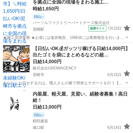
を拠点に全国の現場をまわる施工…
時給1,650円
日払い
パーソルファクトリーパートナーズ株式会社
7月23日
提携サイト
尼崎駅
★施工管理業務 ★お昼には進捗報告、15時頃には業務報告を行いま
す。 ★現場で施工管理を行い、荷受け対応やお客様対応をします。 ★
兵庫
尼崎市
尼崎駅
その他
【日払いOK💰ガッツリ稼げる日給14,000円】
普通自動車免許があれば未経験でもOK! ※北海道から沖縄まで、全国
出たゴミを袋にまとめるなどの超…
各地へ出張します。 ★紹介...
日給14,000円
株式会社GROWAGENCY
尼崎市
6月15日
あなたにお任せするのは、職人さんの横で簡単なサポートを行う【現
場の片付け・お手伝い】です。 建物を壊す派手な作業や、危険な機械
兵庫
尼崎市
その他
ゲーム
内装屋、軽天屋、見習い、経験者募集！高日
の操作はすべてプロの職人さんが行います。 あなたはその周辺で「次
給！
に使う道具を運ぶ」「出たゴ...
日給13,000円
日払い
稻田建装
塚口駅
6月14日