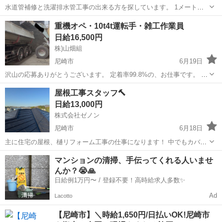
水道管補修と洗濯排水管工事の出来る方を探しています。 1メートル
ほどの水道管塩ビパイプ交換と洗濯排水管取替工事をして欲しいで
兵庫
尼崎市
尼崎駅
その他
重機オペ・10t4t運転手・雑工作業員
す。 材料はこちらで用意しますので、道具だけ持ってきてください。
日給16,500円
よろしくお願いします
株)山畑組
尼崎市
6月19日
沢山の応募ありがとうございます。 定着率99.8%の、お仕事です。 各
分野で1人ずつ採用枠空いております。 ジモティ募集から5人来てま
兵庫
尼崎市
その他
屋根工事スタッフ🔨
す！（内、外国の方２人） ※絶賛女性作業員も活躍中※ 業務内容 ：
日給13,000円
工場プラント補助運転 ...
株式会社ゼノン
尼崎市
6月18日
主に住宅の屋根、樋リフォーム工事の仕事になります！ 中でもカバー
工法での屋根工事がメインになります！ 未経験の方でもしっかり教え
兵庫
尼崎市
その他
スタッフ
マンションの清掃、手伝ってくれる人いませ
るので大丈夫です！ 休みは基本的には日曜日ですが用事など前もって
んか？😭🙏
教えてもらえれば休んでもらっ...
日給例1万円〜 / 登録不要！高時給求人多数✨
Ad
Lacotto
【尼崎市】＼時給1,650円/日払いOK!尼崎市