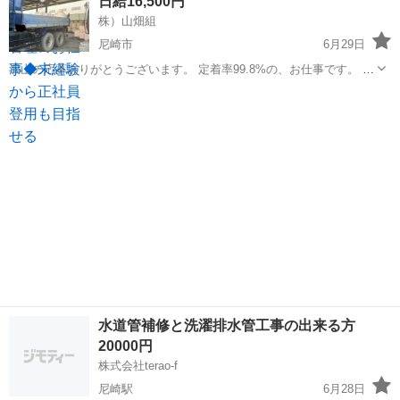
日給16,500円
ます。 ・紹介予定派遣の求...
株）山畑組
尼崎市
6月29日
沢山の応募ありがとうございます。 定着率99.8%の、お仕事です。 各
分野で1人ずつ採用枠空いております。 ジモティ募集から5人来てま
兵庫
尼崎市
その他
重機
す！（内、外国の方２人） ※絶賛女性作業員も活躍中※ 業務内容 ：
工場プラント補助運転 ...
水道管補修と洗濯排水管工事の出来る方
20000円
株式会社terao-f
尼崎駅
6月28日