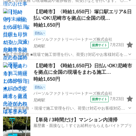
◎施工管理業務 ◎現場確認や進捗報告、荷受けなどを行います。 ◎各
地の現場で施工管理を担当します。 ◎未経験OK!普通自動車免許があ
兵庫
尼崎市
尼崎駅
その他
【尼崎市】〈時給1,650円〉塚口駅エリア&日
ればすぐに始められます。 ※北海道から沖縄まで、全国各地へ出張し
払いOK!尼崎市を拠点に全国の現…
ます。 ◎紹介予定派遣の求...
時給1,650円
日払い
パーソルファクトリーパートナーズ株式会社
7月23日
提携サイト
尼崎駅
■施工管理業務 ■現場で施工管理を行い、荷受け対応やお客様対応をし
ます。 ■お昼には進捗報告、15時頃には業務報告を行います。 ■普通
兵庫
尼崎市
尼崎駅
その他
【尼崎市】《時給1,650円》日払いOK!尼崎市
自動車免許があれば未経験でもOK! ※北海道から沖縄まで、全国各地
を拠点に全国の現場をまわる施工…
へ出張します。 ■紹介...
時給1,650円
日払い
パーソルファクトリーパートナーズ株式会社
7月23日
提携サイト
尼崎駅
■施工管理業務 ・現場で施工管理を行い、荷受け対応やお客様対応を
します。 ・お昼には進捗報告、15時頃には業務報告を行います。 ・普
兵庫
尼崎市
尼崎駅
その他
【単発 / 3時間だけ】マンション内清掃
通自動車免許があれば未経験でもOK! ※北海道から沖縄まで、全国各
履歴書・面接なし！すぐお給料がもらえるバイトアプリ
地へ出張します。 ★紹介...