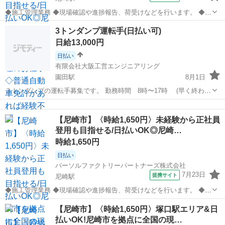
◆施工管理業務 ◆現場確認や進捗報告、荷受けなどを行います。 ◆各
地の現場で施工管理を担当します。 ◆未経験OK!普通自動車免許があ
兵庫
尼崎市
尼崎駅
その他
3トンダンプ運転手(日払い可)
ればすぐに始められます。 ※北海道から沖縄まで、全国各地へ出張し
日給13,000円
ます。 ◆紹介予定派遣の求...
日払い
有限会社大阪工営エンジニアリング
園田駅
8月1日
３トンダンプの運転手募集です。 勤務時間 8時〜17時 (早く終わる
事もあります) 給与13,000円〜18,000円 未経験者も大歓迎です。 車通
兵庫
尼崎市
園田駅
その他
勤可 20代から60代幅広い年代の方が働いています。 友達同士の応募
【尼崎市】〈時給1,650円〉未経験から正社員
や女性...
登用も目指せる/日払いOK◎尼崎…
時給1,650円
日払い
パーソルファクトリーパートナーズ株式会社
7月23日
提携サイト
尼崎駅
◆施工管理業務 ◆現場確認や進捗報告、荷受けなどを行います。 ◆各
地の現場で施工管理を担当します。 ◆未経験OK!普通自動車免許があ
兵庫
尼崎市
尼崎駅
その他
【尼崎市】〈時給1,650円〉塚口駅エリア&日
ればすぐに始められます。 ※北海道から沖縄まで、全国各地へ出張し
払いOK!尼崎市を拠点に全国の現…
ます。 ◆紹介予定派遣の求...