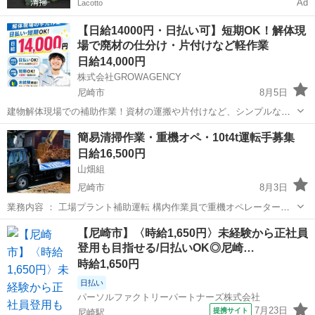
Ad
Lacotto
【日給14000円・日払い可】短期OK！解体現
場で廃材の仕分け・片付けなど軽作業
日給14,000円
株式会社GROWAGENCY
尼崎市
8月5日
建物解体現場での補助作業！資材の運搬や片付けなど、シンプルな手
元作業が中心です。 日給1.4万円！ 日払いOK！ 体を動かしたい方に
兵庫
尼崎市
その他
廃材
簡易清掃作業・重機オペ・10t4t運転手募集
おすすめ！ NG事項 Wワークの方 18歳未満の方 学...
日給16,500円
山畑組
尼崎市
8月3日
業務内容 ： 工場プラント補助運転 構内作業員で重機オペレーター・
車両運転手 （10t.4t.散水車）・フォーリフト・手元作業等のお仕事で
兵庫
尼崎市
その他
重機
【尼崎市】〈時給1,650円〉未経験から正社員
す。 【主な仕事内容】 • 油圧ショベル、ホイルローダーにて10t車等に
登用も目指せる/日払いOK◎尼崎…
積み込み作業 ...
時給1,650円
日払い
パーソルファクトリーパートナーズ株式会社
7月23日
提携サイト
尼崎駅