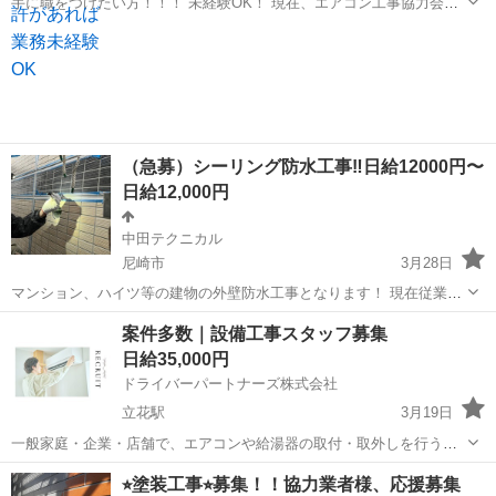
手に職をつけたい方！！！ 未経験OK！ 現在、エアコン工事協力会社
及び個人事業主の方募集しております。 やる気と元気と気合があれば
兵庫
尼崎市
園田駅
その他
助手
優遇致します！ 経験は問いませんが嘘はつかない人限定 常識のある人
でお願いします。 ...
（急募）シーリング防水工事‼️日給12000円〜
日給12,000円
中田テクニカル
尼崎市
3月28日
マンション、ハイツ等の建物の外壁防水工事となります！ 現在従業員
を大募集しております。 未経験の方も歓迎致します。 友達同士での応
兵庫
尼崎市
その他
防水工事
案件多数｜設備工事スタッフ募集
募も大歓迎！ 初めての方でも丁寧に教えるので大丈夫です！ 心よりお
日給35,000円
待ちしております😄 ⭐︎お...
ドライバーパートナーズ株式会社
立花駅
3月19日
一般家庭・企業・店舗で、エアコンや給湯器の取付・取外しを行う業
務です。 大手家電量販店との契約により、年間を通じて安定した案件
兵庫
尼崎市
立花駅
その他
スタッフ
⭐︎塗装工事⭐︎募集！！協力業者様、応援募集
数を確保しています。 閑散期はリフォーム関連案件もあり、安定的に