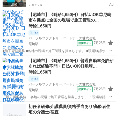
Ad
シェアフル
【尼崎市】《時給1,650円》日払いOK◎尼崎
市を拠点に全国の現場で施工管理の…
時給1,650円
日払い
パーソルファクトリーパートナーズ株式会社
7月23日
提携サイト
尼崎駅
■施工管理業務 ■各地の現場で施工管理を担当します。 ■現場確認や進
捗報告、荷受けなどを行います。 ■未経験OK!普通自動車免許があれば
兵庫
尼崎市
尼崎駅
その他
【尼崎市】《時給1,650円》普通自動車免許が
すぐに始められます。 ※北海道から沖縄まで、全国各地へ出張しま
あれば経験不問・日払いOK◎尼崎…
す。 ■紹介予定派遣の求...
時給1,650円
日払い
パーソルファクトリーパートナーズ株式会社
7月23日
提携サイト
尼崎駅
・施工管理業務 ・各地の現場で施工管理を担当します。 ・現場確認や
進捗報告、荷受けなどを行います。 ・未経験OK!普通自動車免許があ
兵庫
尼崎市
尼崎駅
その他
初任者研修/介護職員/資格手当あり/高齢者住
ればすぐに始められます。 ※北海道から沖縄まで、全国各地へ出張し
宅の介護士/宿直
ます。 ・紹介予定派遣の求...