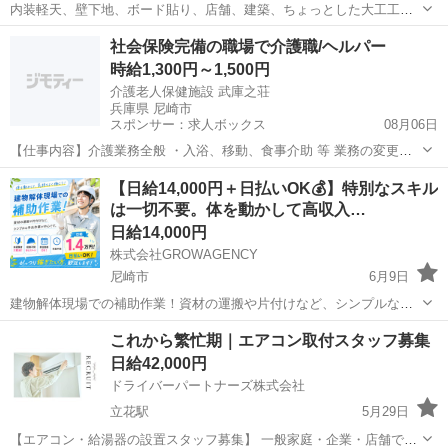
内装軽天、壁下地、ボード貼り、店舗、建築、ちょっとした大工工事
もやります。 夜間作業、夜間手当あり 経験者優遇！ 男女共に頑張り
兵庫
尼崎市
塚口駅
その他
社会保険完備の職場で介護職/ヘルパー
ましょう！ 日払い応相談。 13000円〜20000円 請け負い契約あり。 ホ
時給1,300円～1,500円
ームページなどの...
介護老人保健施設 武庫之荘
兵庫県 尼崎市
スポンサー：求人ボックス
08月06日
【仕事内容】介護業務全般 ・入浴、移動、食事介助 等 業務の変更な
し 転勤なし 雇用期間の定めなし 【経験・資格】<応募要件> 下記いず
アルバイト・パート
【日給14,000円＋日払いOK💰】特別なスキル
れかの資格をお持ちの方 ・介護福祉士 ・介護職員初任者研修(旧ヘル
は一切不要。体を動かして高収入…
パー2級)以上 ・介護職員実...
日給14,000円
株式会社GROWAGENCY
尼崎市
6月9日
建物解体現場での補助作業！資材の運搬や片付けなど、シンプルな手
元作業が中心です。 日給1.4万円！ 日払いOK！ 体を動かしたい方に
兵庫
尼崎市
その他
これから繁忙期｜エアコン取付スタッフ募集
おすすめ！ NG事項 Wワークの方 18歳未満の方 学...
日給42,000円
ドライバーパートナーズ株式会社
立花駅
5月29日
【エアコン・給湯器の設置スタッフ募集】 一般家庭・企業・店舗で、