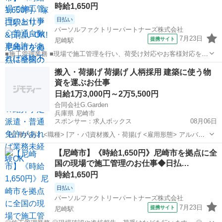
時給1,650円
日払い
パーソルファクトリーパートナーズ株式会社
7月23日
提携サイト
尼崎駅
■施工管理業務 ■現場で施工管理を行い、荷受け対応やお客様対応をし
ます。 ■お昼には進捗報告、15時頃には業務報告を行います。 ■普通
兵庫
尼崎市
尼崎駅
その他
搬入・荷揚げ 荷揚げ 人柄採用 建築に使う物
自動車免許があれば未経験でもOK! ※北海道から沖縄まで、全国各地
資を運ぶお仕事
へ出張します。 ■紹介...
日給1万3,000円～2万5,500円
合同会社G.Garden
兵庫県 尼崎市
スポンサー：求人ボックス
08月06日
【仕事内容】<職種> [ア・パ]資材搬入・荷揚げ <雇用形態> アルバイ
ト・パート <給与> [ア・パ]日給13,000円～25,500円 交通費:全額支給
アルバイト・パート
【尼崎市】《時給1,650円》尼崎市を拠点に全
社内規定あり 夜間・早朝手当 昇給あり 月3回払い(10日、20日、末
国の現場で施工管理のお仕事◆日払…
日...
時給1,650円
日払い
パーソルファクトリーパートナーズ株式会社
7月23日
提携サイト
尼崎駅