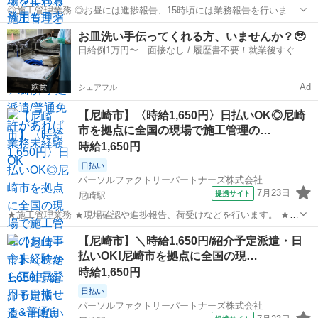
◎施工管理業務 ◎お昼には進捗報告、15時頃には業務報告を行いま
す。 ◎現場で施工管理を行い、荷受け対応やお客様対応をします。 ◎
兵庫
尼崎市
尼崎駅
その他
お皿洗い手伝ってくれる方、いませんか？🥹
普通自動車免許があれば未経験でもOK! ※北海道から沖縄まで、全国
日給例1万円〜 面接なし / 履歴書不要！就業後すぐに
各地へ出張します。 ◎紹介...
お給料がもらえる✨
Ad
シェアフル
【尼崎市】〈時給1,650円〉日払いOK◎尼崎
市を拠点に全国の現場で施工管理の…
時給1,650円
日払い
パーソルファクトリーパートナーズ株式会社
7月23日
提携サイト
尼崎駅
★施工管理業務 ★現場確認や進捗報告、荷受けなどを行います。 ★各
地の現場で施工管理を担当します。 ★未経験OK!普通自動車免許があ
兵庫
尼崎市
尼崎駅
その他
【尼崎市】＼時給1,650円/紹介予定派遣・日
ればすぐに始められます。 ※北海道から沖縄まで、全国各地へ出張し
払いOK!尼崎市を拠点に全国の現…
ます。 ★紹介予定派遣の求...
時給1,650円
日払い
パーソルファクトリーパートナーズ株式会社