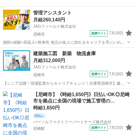
管理アシスタント
月給260,140円
JAGフィールド株式会社
7月19日
提携サイト
尼崎市
挑戦×経験×高収入×将来性 地元の友人に誇れるキャリアを手にいれよ
う！ 入社後、研修を通じて経験のない方へのサポートプログラムが充
兵庫
尼崎市
その他
建築施工図 新築 物流倉庫
実。 じっくりスキルを学び、３年後には誰もが知る大型プロジェクト
月給312,000円
を担当する事もできます...
JAGフィールド株式会社
7月19日
提携サイト
尼崎市
【シニア活躍！現場監督からキャリアチェンジ！兵庫県尼崎市】建築
施工図(新築/物流倉庫) 物流倉庫の新築に伴なう施工図担当(建築)で
兵庫
尼崎市
その他
【尼崎市】《時給1,650円》日払いOK◎尼崎
す。使用ソフトはJw_cad、S造2階建ての施設が対象。4名体制で工期1
市を拠点に全国の現場で施工管理の…
年を要して実施され...
時給1,650円
日払い
パーソルファクトリーパートナーズ株式会社
7月23日
提携サイト
尼崎駅