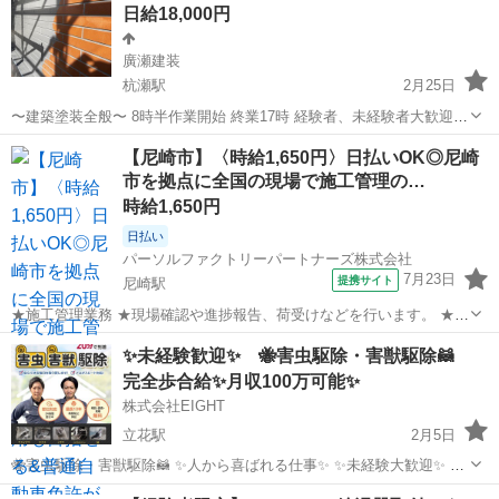
日給18,000円
稼げる環境です。 【勤務地】 全...
廣瀬建装
杭瀬駅
2月25日
〜建築塗装全般〜 8時半作業開始 終業17時 経験者、未経験者大歓迎
日給に関して能力に応じて応相談。 募集内容 免許持ち優遇 経験者優
兵庫
尼崎市
杭瀬駅
その他
塗装工事
【尼崎市】〈時給1,650円〉日払いOK◎尼崎
遇 未経験者募集 女性の方でもOK 作業内容 戸建て内外壁塗装工事 マ
市を拠点に全国の現場で施工管理の…
ンション改修...
時給1,650円
日払い
パーソルファクトリーパートナーズ株式会社
7月23日
提携サイト
尼崎駅
★施工管理業務 ★現場確認や進捗報告、荷受けなどを行います。 ★各
地の現場で施工管理を担当します。 ★未経験OK!普通自動車免許があ
兵庫
尼崎市
尼崎駅
その他
✨未経験歓迎✨ 🐝害虫駆除・害獣駆除🦝
ればすぐに始められます。 ※北海道から沖縄まで、全国各地へ出張し
完全歩合給✨月収100万可能✨
ます。 ★紹介予定派遣の求...
株式会社EIGHT
立花駅
2月5日
🐝害虫駆除・害獣駆除🦝 ✨人から喜ばれる仕事✨ ✨未経験大歓迎✨ ✨
月収100万以上可能✨ ⚡️あなたが大切な家を守る救世主⚡️ まずはお気軽
兵庫
尼崎市
立花駅
その他
害虫駆除