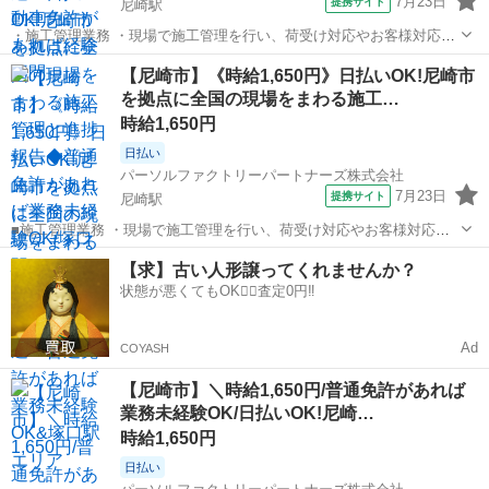
7月23日
提携サイト
尼崎駅
・施工管理業務 ・現場で施工管理を行い、荷受け対応やお客様対応を
します。 ・お昼には進捗報告、15時頃には業務報告を行います。 ・普
兵庫
尼崎市
尼崎駅
その他
【尼崎市】《時給1,650円》日払いOK!尼崎市
通自動車免許があれば未経験でもOK! ※北海道から沖縄まで、全国各
を拠点に全国の現場をまわる施工…
地へ出張します。 ・紹介...
時給1,650円
日払い
パーソルファクトリーパートナーズ株式会社
7月23日
提携サイト
尼崎駅
■施工管理業務 ・現場で施工管理を行い、荷受け対応やお客様対応を
します。 ・お昼には進捗報告、15時頃には業務報告を行います。 ・普
兵庫
尼崎市
尼崎駅
その他
【求】古い人形譲ってくれませんか？
通自動車免許があれば未経験でもOK! ※北海道から沖縄まで、全国各
状態が悪くてもOK🙆‍♀️査定0円‼️
地へ出張します。 ★紹介...
Ad
COYASH
【尼崎市】＼時給1,650円/普通免許があれば
業務未経験OK/日払いOK!尼崎…
時給1,650円
日払い