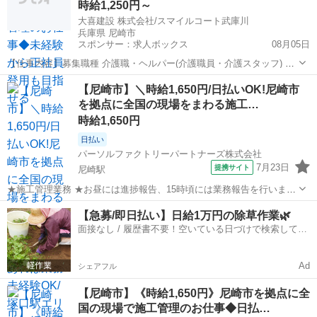
時給1,250円～
大喜建設 株式会社/スマイルコート武庫川
兵庫県 尼崎市
スポンサー：求人ボックス
08月05日
【仕事内容】募集職種 介護職・ヘルパー(介護職員・介護スタッフ) パ
ート・アルバイト 仕事内容 身体介護、排泄介助、生活援助 給与・手
アルバイト・パート
【尼崎市】＼時給1,650円/日払いOK!尼崎市
当 <給与> 時給1,250円〜 <給与の備考> 日給 1回10,000円～ <手当>
を拠点に全国の現場をまわる施工…
交通費支...
時給1,650円
日払い
パーソルファクトリーパートナーズ株式会社
7月23日
提携サイト
尼崎駅
★施工管理業務 ★お昼には進捗報告、15時頃には業務報告を行いま
す。 ★現場で施工管理を行い、荷受け対応やお客様対応をします。 ★
兵庫
尼崎市
尼崎駅
その他
【急募/即日払い】日給1万円の除草作業🌿
普通自動車免許があれば未経験でもOK! ※北海道から沖縄まで、全国
面接なし / 履歴書不要！空いている日づけで検索して即
各地へ出張します。 ★紹介...
日はたらける✨
Ad
シェアフル
【尼崎市】《時給1,650円》尼崎市を拠点に全
国の現場で施工管理のお仕事◆日払…