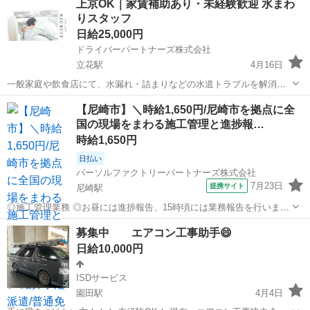
上京OK｜家賃補助あり・未経験歓迎 水まわ
1500円〜 ②日当13000円〜 ※研修有り。 能力により日当は変動しま
りスタッフ
す。 ...
日給25,000円
ドライバーパートナーズ株式会社
立花駅
4月16日
一般家庭や飲食店にて、水漏れ・詰まりなどの水道トラブルを解消す
るサービススタッフ募集です。 コールセンターから依頼を受け、専用
兵庫
尼崎市
立花駅
その他
スタッフ
【尼崎市】＼時給1,650円/尼崎市を拠点に全
車で現場へ直行。状況確認・見積説明後、修理作業を行います。 基本
国の現場をまわる施工管理と進捗報…
は1人作業ですが、エリアごとにチー...
時給1,650円
日払い
パーソルファクトリーパートナーズ株式会社
7月23日
提携サイト
尼崎駅
◎施工管理業務 ◎お昼には進捗報告、15時頃には業務報告を行いま
す。 ◎現場で施工管理を行い、荷受け対応やお客様対応をします。 ◎
兵庫
尼崎市
尼崎駅
その他
募集中 エアコン工事助手😄
普通自動車免許があれば未経験でもOK! ※北海道から沖縄まで、全国
日給10,000円
各地へ出張します。 ◎紹介...
ISDサービス
園田駅
4月4日