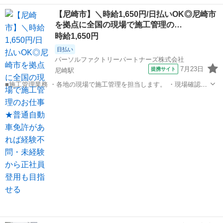
エアコンや給湯器の取付・取外しを行う業務です。 大手家電量販店と
兵庫
尼崎市
立花駅
その他
スタッフ
【尼崎市】＼時給1,650円/日払いOK◎尼崎市
の契約により、年間を通じて安定した案件数を確保しています。 閑散
を拠点に全国の現場で施工管理の…
期はリフォーム関連案件もあり、...
時給1,650円
日払い
パーソルファクトリーパートナーズ株式会社
7月23日
提携サイト
尼崎駅
■施工管理業務 ・各地の現場で施工管理を担当します。 ・現場確認や
進捗報告、荷受けなどを行います。 ・未経験OK!普通自動車免許があ
兵庫
尼崎市
尼崎駅
その他
ればすぐに始められます。 ※北海道から沖縄まで、全国各地へ出張し
ます。 ★紹介予定派遣の求...