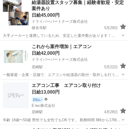
給湯器設置スタッフ募集｜経験者歓迎・安定
案件あり
日給45,000円
ドライバーパートナーズ株式会社
猪名寺駅
5月29日
大手メーカーと連携しているため、安定した案件数があります！
━━━━━━━━━━━━━━ ◎仕事内容
兵庫
尼崎市
猪名寺駅
その他
給湯器
これから案件増加｜エアコン
━━━━━━━━━━━━━━ ガス給湯器・電気給湯器の 取付・交
日給42,000円
換・撤去を行うお仕事です。 ・1日1〜5件の施工 （...
ドライバーパートナーズ株式会社
尼崎駅
5月22日
一般家庭・企業・店舗で、エアコンや給湯器の取付・取外しを行う業
務です。 大手家電量販店との契約により、年間を通じて安定した案件
兵庫
尼崎市
尼崎駅
その他
出来高制
エアコン工事 エアコン取り付け
数を確保しています。 閑散期はリフォーム関連案件もあり、安定的に
日給13,000円
稼げる環境です。 【勤務地】 全...
日払い
E-lec株式会社
尼崎駅
4月28日
年齢 18歳〜50歳 男性でも女性でもOKです。 勤務時間 8時から17時
残業の場合は残業手当がつきます。 ※現場により変動あり ①時給
兵庫
尼崎市
尼崎駅
その他
給料日