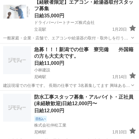
【経験者限定】エアコン・給湯器取付スタッ
にご連絡下さい♪
フ募集
日給35,000円
ドライバーパートナーズ株式会社
立花駅
1月20日
一般家庭・企業・店舗で、エアコンや給湯器の取付・取外しを行う業
務です。 大手家電量販店との契約により、年間を通じて安定した案件
兵庫
尼崎市
立花駅
その他
スタッフ
急募！！！新潟での仕事 寮完備 外国籍
数を確保しています。 閑散期はリフォーム関連案件もあり、安定的に
の方も大丈夫です。
稼げる環境です。 【勤務地】 全...
日給11,000円
小林建設
尼崎駅
1月14日
建設現場での仕事です。 長期の仕事です 3名募集してます 興味ある方
是非ご連絡お待ちしております。 外国籍の方も大歓迎
兵庫
尼崎市
尼崎駅
その他
トンネル
防水工事スタッフ募集・アルバイト・正社員
(未経験歓迎)日給12,000円〜
日給12,000円
日払い
株式会社仲松工業
尼崎駅
1月10日