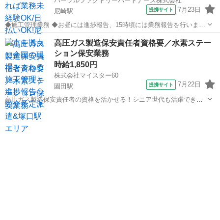
パーソルファクトリーパートナーズ株式会社
7月23日
提携サイト
尼崎駅
◆施工管理業務 ◆お昼には進捗報告、15時頃には業務報告を行いま
す。 ◆現場で施工管理を行い、荷受け対応やお客様対応をします。 ◆
兵庫
尼崎市
尼崎駅
その他
高圧ガス製造保安責任者資格要／水素ステー
普通自動車免許があれば未経験でもOK! ※北海道から沖縄まで、全国
ション保安業務
各地へ出張します。 ◆紹介...
時給1,850円
株式会社マイスター60
7月22日
提携サイト
園田駅
高圧ガス製造保安責任者の資格を活かせる！シニア世代も活躍できる
お仕事です◎ 【マイスター60は、高齢者の雇用促進に取り組む人材会
兵庫
尼崎市
園田駅
その他
社】 ミドル・中高年（50歳～60歳）の転職意向は高まっており 2017
年から21年にかけて、...