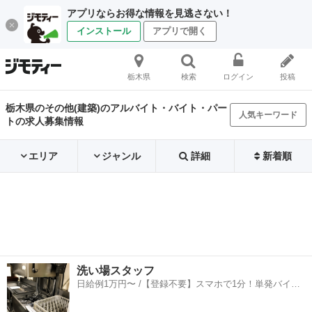
アプリならお得な情報を見逃さない！
インストール
アプリで開く
栃木県
検索
ログイン
投稿
栃木県のその他(建築)のアルバイト・バイト・パー
人気キーワード
トの求人募集情報
エリア
ジャンル
詳細
新着順
洗い場スタッフ
日給例1万円〜 /【登録不要】スマホで1分！単発バイト
一括検索✨