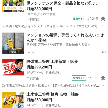
備メンテナンス保全・部品交換など◎チ…
●...
月給230,000円
UTコネクト株式会社
1月24日
提携サイト
下都賀郡
＜鉄鋼工場での設備メンテナンス保全＞ ルーティン作業でないので毎
日変化があり 飽きずに仕事に取り組めます♪ チーム作業なのでサポー
栃木
下都賀郡
その他
マンションの清掃、手伝ってくれる人いませ
トして貰えて安心して働けます！ ＜具体的には…＞ ◆設備メンテナン
んか？😭🙏
ス ◆定期点検・パーツ交...
日給例1万円〜 / 登録不要！高時給求人多数✨
Ad
Lacotto
設備施工管理 工場新築・拡張
月給299,290円
JAGフィールド株式会社
7月19日
提携サイト
宇都宮市
設備施工管理(工場新築・拡張など)【若手活躍●借上げ社宅あり●宇都
宮】 工場関連工事における設備施工管理です。 対象：各プラント(食
栃木
宇都宮市
その他
土木施工管理 橋脚 点検・補修
品・半導体・廃棄物処理施設など) 工事：新築・増改築・改修に伴う
月給350,000円
空調・給排水・衛生分野【...
JAGフィールド株式会社