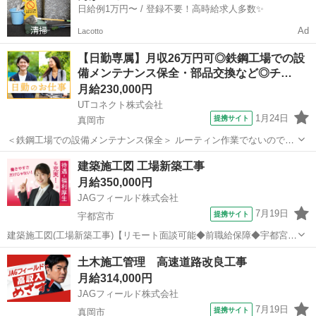
日給例1万円〜 / 登録不要！高時給求人多数✨
Ad
Lacotto
【日勤専属】月収26万円可◎鉄鋼工場での設
備メンテナンス保全・部品交換など◎チ…
月給230,000円
UTコネクト株式会社
1月24日
提携サイト
真岡市
＜鉄鋼工場での設備メンテナンス保全＞ ルーティン作業でないので毎
日変化があり 飽きずに仕事に取り組めます♪ チーム作業なのでサポー
栃木
真岡市
その他
建築施工図 工場新築工事
トして貰えて安心して働けます！ ＜具体的には…＞ ◆設備メンテナン
月給350,000円
ス ◆定期点検・パーツ交...
JAGフィールド株式会社
7月19日
提携サイト
宇都宮市
建築施工図(工場新築工事)【リモート面談可能◆前職給保障◆宇都宮】
メーカー工場新築工事＜S造/2F＞に伴い、図面専任者の募集です。現
栃木
宇都宮市
その他
土木施工管理 高速道路改良工事
場までは、車の利用をオススメいたします。■業務内容・施工図のチェ
月給314,000円
ック・図面作成、修正・...
JAGフィールド株式会社
7月19日
提携サイト
真岡市