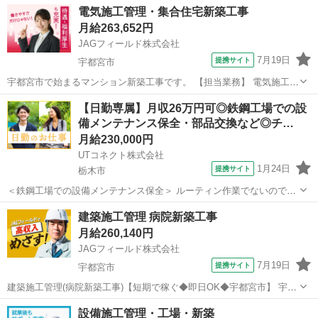
栃木
宇都宮市
その他
電気施工管理・集合住宅新築工事
市近隣エリアで進行管理アシスタントの募集です。マンション・工
月給263,652円
場・商業施設などの改修プロ...
JAGフィールド株式会社
7月19日
提携サイト
宇都宮市
宇都宮市で始まるマンション新築工事です。 【担当業務】 電気施工管
理 ＊工程管理/品質管理/安全管理 ＊写真管理 ＊書類作成 ＊
栃木
宇都宮市
その他
【日勤専属】月収26万円可◎鉄鋼工場での設
施工図修正 など 【担当PJT】 ＊RC造/地下1階、地上20階建 ＊
備メンテナンス保全・部品交換など◎チ…
工期：...
月給230,000円
UTコネクト株式会社
1月24日
提携サイト
栃木市
＜鉄鋼工場での設備メンテナンス保全＞ ルーティン作業でないので毎
日変化があり 飽きずに仕事に取り組めます♪ チーム作業なのでサポー
栃木
栃木市
その他
建築施工管理 病院新築工事
トして貰えて安心して働けます！ ＜具体的には…＞ ◆設備メンテナン
月給260,140円
ス ◆定期点検・パーツ交...
JAGフィールド株式会社
7月19日
提携サイト
宇都宮市
建築施工管理(病院新築工事)【短期で稼ぐ◆即日OK◆宇都宮市】 宇都
宮市の医療施設新築工事＜S造・4F＞における建築施工管理です。
栃木
宇都宮市
その他
設備施工管理・工場・新築
〔業務内容〕●打合せ参加●状況確認・報告●書類作成 など〔応募条