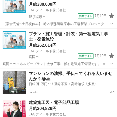
月給380,000円
件〕●内装工事の現場監督経...
JAGフィールド株式会社
7月19日
提携サイト
那須塩原市
【宿舎完備×土日祝休み】 栃木県那須塩原市の工場新築プロジェク
ト！ 上場の大手グループ企業のプラントエンジニアリング会社にて、
栃木
那須塩原市
その他
プラント施工管理・計装・第一種電気工事
施工管理メンバーを募集します。 ■ 仕事内容 工場新築プロジェクトに
士・発電施設
おける、機械設備工事 【...
月給262,614円
JAGフィールド株式会社
7月19日
提携サイト
真岡市
真岡市のエネルギープラント改修工事に係る電気施工管理です。 ≪担
当業務≫ 安全管理・品質管理・工程管理 写真管理 書類作成 施工図修
栃木
真岡市
その他
マンションの清掃、手伝ってくれる人いませ
正 ＜応募条件＞ 現場監督経験5年以上 第一種電気工事士 計装分野で
んか？😭🙏
の実...
日給例1万円〜 / 登録不要！高時給求人多数✨
Ad
Lacotto
建築施工図・電子部品工場
月給304,826円
JAGフィールド株式会社