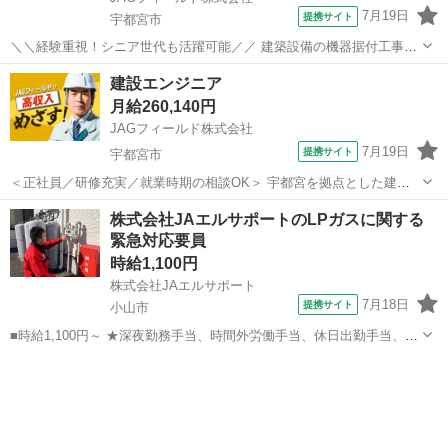
7月19日
提携サイト
宇都宮市
＼＼経験重視！シニア世代も活躍可能／／ 建築設備の機器据付工事に
伴うプラント施工管理の募集です。 【担当業務】 ＞工程管理・品質管
栃木
宇都宮市
その他
建設エンジニア
理・安全管理 ＞写真管理 ＞工事打合せ簿の管理 ＞安全管理版の作成
月給260,140円
＞その他補...
JAGフィールド株式会社
7月19日
提携サイト
宇都宮市
＜正社員／研修充実／就業時期の相談OK＞ 宇都宮を拠点とした建設
エンジニア増員募集◎ 経験不問！ 新たな一歩踏み出したい方必見◎
栃木
宇都宮市
その他
株式会社JAエルサポートのLPガスに関する
各プロジェクトを管理するお仕事です！ キャリアと経験を積めばプラ
緊急対応要員
ント工事だけでなく...
時給1,100円
株式会社JAエルサポート
7月18日
提携サイト
小山市
■時給1,100円～ ★深夜勤務手当、時間外労働手当、休日出勤手当、通
勤手当 ■県南支店（栃木県小山市大字下国府塚字石田6-7） ■アルバイ
栃木
小山市
その他
ト ■【LPガスに関する緊急対応要員（県南支店）】安心のJAグループ
でのお仕事！...