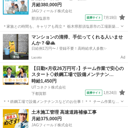
月給380,000円
と協力して宇都宮市内の複数...
JAGフィールド株式会社
7月19日
提携サイト
那須塩原市
＊家族との時間も、キャリアも両立＊ 栃木県那須塩原市の工場新築工
事にて、機械設備施工管理をお任せします。 管理業務に集中しやす
栃木
那須塩原市
その他
マンションの清掃、手伝ってくれる人いませ
く、これまでの経験を活かしながら、メリハリのある働き方を目指せ
んか？😭🙏
ます。 ━━━━━━━━ ◎機械...
日給例1万円〜 / 登録不要！高時給求人多数✨
Ad
Lacotto
【日勤×月収26万円可♪】チーム作業で安心の
スタート◇鉄鋼工場で設備メンテナン…
時給1,450円
UTコネクト株式会社
1月24日
提携サイト
下都賀郡
＊＊鉄鋼工場で設備メンテナンスなどのお仕事！＊＊ チーム作業なの
で達成感を感じられるお仕事です♪ サポートを受けながら安心して働
栃木
下都賀郡
その他
土木施工管理 高速道路補修工事
けます！ ＜具体的には…＞ ◆設備メンテナンス ◆パーツ交換 ◆部品
月給375,000円
の運搬 ※リーダーの指示...
JAGフィールド株式会社