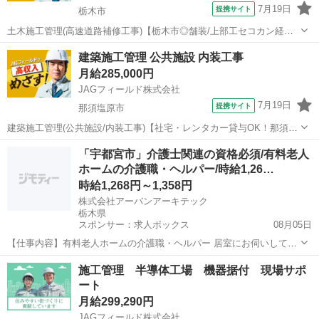
7月19日
提携サイト
栃木市
土木施工管理(高速道路補修工事)【栃木市◎舗装/上部工セコカン経
験！優遇】 栃木市の高速道路メンテナンス工事における土木施工管理
栃木
栃木市
その他
建築施工管理 公共施設 内装工事
です。コンクリートや鋼製桁、As舗装の補修工事が主となります。工
月給285,000円
程管理・品質管理・安全管理、...
JAGフィールド株式会社
7月19日
提携サイト
那須塩原市
建築施工管理(公共施設/内装工事)【社宅・レンタカー貸与OK！那須塩
原市●現場管理メイン】 ＜手取り25～40万円以上◎前職給保証◎残業
栃木
那須塩原市
その他
「宇都宮市」介護士関連の資格必須/有料老人
100 支給＞栃木県那須塩原市の文化会館(RC造平屋)内装改修工事にお
ホームの介護職・ヘルパー/時給1,26…
ける建築施工管...
時給1,268円～1,358円
株式会社アーバンアーキテック
栃木県
スポンサー：求人ボックス
08月05日
【仕事内容】有料老人ホームの介護職・ヘルパー 居室にお伺いしての
介護(身体介護、生活援助など) 併設のデイサービス業務(レクリエーシ
アルバイト・パート
施工管理 半導体工場 機器据付 現場サポ
ョン、入浴介助など) サービス提供時間:9:00~17:00 訪問介護/デイサー
ート
ビス両方の業務とな...
月給299,290円
JAGフィールド株式会社