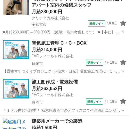
アパート室内の修繕スタッフ
での施工管理...
月給230,000円
クリティカル株式会社
7月9日
提携サイト
宇都宮市
■月給230,000円～300,000円 （経験・能力考慮します） ■【本社】 栃
木県宇都宮市西川田町1204-1 ■正社員 ■未経験歓迎、ボーナス・賞与
栃木
宇都宮市
その他
電気施工管理 C・C・BOX
あり、昇給あり、車通勤OK、交通費支給、社会保険あり ■水道・設
月給314,000円
備・電...
JAGフィールド株式会社
7月19日
提携サイト
日光市
【景観マチづくりプロジェクト♪栃木・日光】電気施工管理(C・C・
BOX) ＜CADスキル不要★マイカー通勤OK＞無電柱化推進計画におけ
栃木
日光市
その他
施工図作成・電気設備
る土木施工管理です。日光の社寺もよりにて電線共同溝の整備工事を
月給263,652円
実施中！！都市景観向上に...
JAGフィールド株式会社
7月19日
提携サイト
真岡市
＊ミドル世代活躍中＊ 栃木県真岡市のオフィスにて生産設計エンジニ
ア募集！ 芳賀地域を中心とした現場の電気設備工事の施工図作成を専
栃木
真岡市
その他
建築用メーカーでの製造
属で担当いただきます。 ＜業務内容＞ 各種図面作成・修正 法規チェ
時給1,500円
ック 打ち合わせ参加...