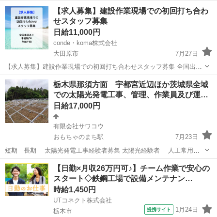
【求人募集】建設作業現場での初回打ち合わ
せスタッフ募集
日給11,000円
conde・koma株式会社
大田原市
7月27日
【求人募集】建設作業現場での初回打ち合わせスタッフ募集 全国出張
あり／未経験OK／年齢不問 全国の建設現場を巡り、現場での「初回
栃木
大田原市
その他
スタッフ
栃木県那須方面 宇都宮近辺ほか茨城県全域
打ち合わせ」を担当していただくお仕事です。 北海道から沖縄まで、
での太陽光発電工事、管理、作業員及び運…
行ったことのない街へも...
日給17,000円
有限会社サワコウ
おもちゃのまち駅
7月23日
短期 長期 太陽光発電工事経験者募集 太陽光経験者 人工常用
17000 交通費別途 インパクト必須 日本人に限る 業務内容: 茨城県
栃木
下都賀郡
おもちゃのまち駅
その他
太陽光発電
【日勤×月収26万円可♪】チーム作業で安心の
稲敷市を拠点に関東全域での太陽光発電工事 重機オペレーター 、移
スタート◇鉄鋼工場で設備メンテナン…
動、ゴミ運搬 杭...
時給1,450円
UTコネクト株式会社
1月24日
提携サイト
栃木市