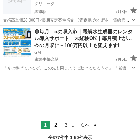
グリュック
黒磯駅
7月6日
🚨💰高単価28,000円×長期安定案件💰🚨 【青森県 六ヶ所村｜電線管敷
設工事｜作業員募集】 📍勤務地 青森県六ヶ所村 📅 工期 2026年8月頃
栃木
宇都宮市
黒磯駅
その他
個室
🔴毎月＋αの収入👍｜電解水生成器のレンタ
～長期予定 ※最低4ヶ月勤務できる方 ※長期勤務可能な方...
ル導入サポート｜未経験OK｜毎月積上が…
今の月収に＋100万円以上も狙えます❗️
GM
東武宇都宮駅
7月6日
「今は稼げているが、この先も同じように動けるだろうか」 「老後や
家族のために、将来に残る収入源を持ちたい」 そんな不安や想いをお
栃木
宇都宮市
東武宇都宮駅
その他
サブスク
持ちの方に、ぜひ一度知っていただきたい案件です。 ⸻ 現在、水
道水をそのまま飲まれている...
1
2
3
...
次へ
全677件中 1-50件表示