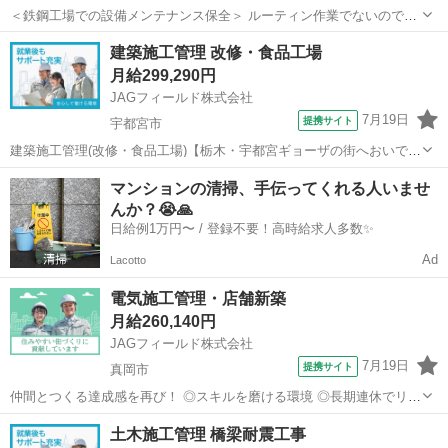
＜鉄鋼工場での設備メンテナンス保全＞ ルーティン作業でないので毎
日変化があり 飽きずに仕事に取り組めます♪ チーム作業なのでサポー
栃木
下野市
その他
建築施工管理 改修・食品工場
トして貰えて安心して働けます！ ＜具体的には…＞ ◆設備メンテナン
月給299,290円
ス ◆定期点検・パーツ交...
JAGフィールド株式会社
7月19日
提携サイト
宇都宮市
建築施工管理(改修・食品工場)【栃木・宇都宮ギョーザの街へおいでま
せ♪】 食品メーカー清原工場の改修工事を行ないます。当建屋(S造平
栃木
宇都宮市
その他
マンションの清掃、手伝ってくれる人いませ
屋)の現場監督をお任せします。【担当業務】 建築施工管理◇工程管
んか？😭🙏
理・品質管理・安全管理◇...
日給例1万円〜 / 登録不要！高時給求人多数✨
Ad
Lacotto
電気施工管理・店舗新築
月給260,140円
JAGフィールド株式会社
7月19日
提携サイト
真岡市
仲間とつくる達成感を再び！ ◎スキルを磨ける環境 ◎長期連休でリフ
レッシュ ◎入社時期相談OK 施工管理はやりがいのある仕事ですが、
栃木
真岡市
その他
土木施工管理 橋梁耐震工事
同時に責任も大きく、辞めたくなることもあると思います。 経験20