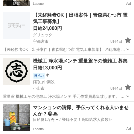
Ad
Lacotto
【未経験者OK｜出張案件｜青森県むつ市 電
気工事募集】
日給24,000円
グリュック
宇都宮市
8月4日
【未経験者OK｜出張案件｜青森県むつ市 電気工事募集】 📍勤務地 青
森県むつ市 📅工期 2026年8月15日～11月中旬予定 👷募集人数 5名 💰
栃木
宇都宮市
その他
足場
機械工 浄水場メンテ 重量鳶その他雑工 募集
単価 24,000円／日（税別・食費込み） ...
日給13,000円
日払い
(有)山中架設
小山市
8月4日
重量鳶 機械工その他雑工 浄水場メンテ 手元作業員募集致します。 現
場は関東一円 または出張あります。 出張の際は出張手当つきます。
栃木
小山市
その他
マンションの清掃、手伝ってくれる人いませ
勤務形態は、月曜日から金曜日 土曜日仕事の現場もあり。 8時から5時
んか？😭🙏
現場の通勤時間に合...
日給例1万円〜 / 登録不要！高時給求人多数✨
Ad
Lacotto