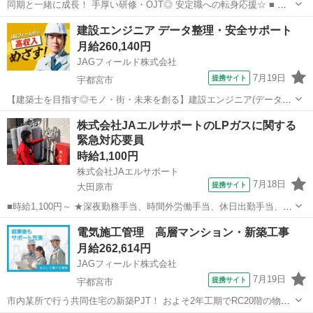
同期と一緒に成長！ 手厚い研修・OJT◎ 安定職への転身応援☆ ■ 募
集概要 建設プロジェクトを進行するためのマネジメント業務をお任せ
栃木
佐野市
その他
建設エンジニア データ整理・安全サポート
します。 ■ 主な業務内容 【工程管理】【品質管理】【安全管理】の3
月給260,140円
つの管理を中心に...
JAGフィールド株式会社
7月19日
提携サイト
宇都宮市
【建築士を目指す◎モノ・街・未来を創る】建設エンジニア(データ整
理・安全サポート) ＼人柄重視★未経験エンジニア10名大募集／建設プ
栃木
宇都宮市
その他
株式会社JAエルサポートのLPガスに関する
ロジェクト増加に伴う育成プロジェクト始動！業界未経験の方を募集
緊急対応要員
しております(異業種・既卒...
時給1,100円
株式会社JAエルサポート
7月18日
提携サイト
大田原市
■時給1,100円～ ★深夜勤務手当、時間外労働手当、休日出勤手当、通
勤手当 ■県北支店（栃木県大田原市実取797-7） ■アルバイト ■【LPガ
栃木
大田原市
その他
電気施工管理 高層マンション・新築工事
スに関する緊急対応要員（県北支店）】安心のJAグループでのお仕
月給262,614円
事！ ■制服...
JAGフィールド株式会社
7月19日
提携サイト
宇都宮市
市内某所で行う共同住宅の新築PJT！ およそ2年工期でRC20階の物件