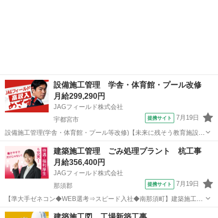
設備施工管理 学舎・体育館・プール改修
月給299,290円
JAGフィールド株式会社
7月19日
提携サイト
宇都宮市
設備施工管理(学舎・体育館・プール等改修)【未来に残そう教育施設◆
栃木・宇都宮市】 宇都宮市内の小中高校を対象とする設備工事です。
栃木
宇都宮市
その他
建築施工管理 ごみ処理プラント 杭工事
老朽化した空調/給排水衛生の更改を行ないます。【お仕事内容】 設備
月給356,400円
施工管理 ◇現場監督(工...
JAGフィールド株式会社
7月19日
提携サイト
那須郡
【準大手ゼネコン◆WEB選考⇒スピード入社◆南那須町】建築施工管
理(ごみ処理プラント/杭工事) ◆◇◆南那須町 大金◆『廃棄物処理施設
栃木
那須郡
その他
建築施工図 工場新築工事