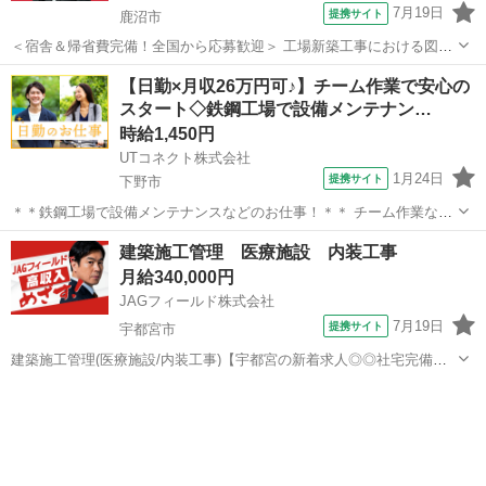
7月19日
提携サイト
鹿沼市
＜宿舎＆帰省費完備！全国から応募歓迎＞ 工場新築工事における図面
専任ポジション！ 資格/国籍不問で1名をお迎えいたします。 ＜担当業
栃木
鹿沼市
その他
【日勤×月収26万円可♪】チーム作業で安心の
務＞ 建築施工図 ＊図面作成・修正 ＊納まりの確認 ＊協力会社との打
スタート◇鉄鋼工場で設備メンテナン…
合せ ＊各種...
時給1,450円
UTコネクト株式会社
1月24日
提携サイト
下野市
＊＊鉄鋼工場で設備メンテナンスなどのお仕事！＊＊ チーム作業なの
で達成感を感じられるお仕事です♪ サポートを受けながら安心して働
栃木
下野市
その他
建築施工管理 医療施設 内装工事
けます！ ＜具体的には…＞ ◆設備メンテナンス ◆パーツ交換 ◆部品
月給340,000円
の運搬 ※リーダーの指示...
JAGフィールド株式会社
7月19日
提携サイト
宇都宮市
建築施工管理(医療施設/内装工事)【宇都宮の新着求人◎◎社宅完備】
＜前職給与保障◎残業100 支給◎リモートOK＞●〇 医療施設 新築工事
栃木
宇都宮市
その他
● 内装施工管理 〇●●物件概要：栃木県宇都宮市／鉄骨造・4階建現場
管理(安...