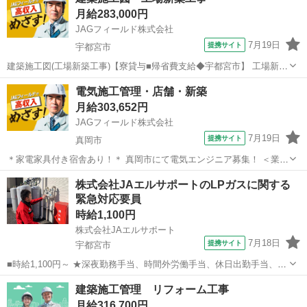
(S造)』新築工事◆◇◆杭工事の建築施工管理技術者を3名募集！※担
月給283,000円
当：被覆棟、管理棟、...
JAGフィールド株式会社
7月19日
提携サイト
宇都宮市
建築施工図(工場新築工事)【寮貸与■帰省費支給◆宇都宮市】 工場新築
工事(S造平屋)の新築工事に伴う作図担当者の募集です。【担当業務】
栃木
宇都宮市
その他
電気施工管理・店舗・新築
◇図面作成/修正指示◇製作図チェック・施工図チェック◇各種書類作
月給303,652円
成業務など【優遇要件】...
JAGフィールド株式会社
7月19日
提携サイト
真岡市
＊家電家具付き宿舎あり！＊ 真岡市にて電気エンジニア募集！ ＜業務
内容＞ 安全管理・工程管理・品質管理 写真管理 書類作成など ＜お任
栃木
真岡市
その他
株式会社JAエルサポートのLPガスに関する
せするプロジェクト＞ 店舗新築工事 電気の分野をお任せします。 ＜
緊急対応要員
採用...
時給1,100円
株式会社JAエルサポート
7月18日
提携サイト
宇都宮市
■時給1,100円～ ★深夜勤務手当、時間外労働手当、休日出勤手当、通
勤手当 ■県中支店（栃木県宇都宮市川田町1033-2） ■アルバイト
栃木
宇都宮市
その他
建築施工管理 リフォーム工事
■【LPガスに関する緊急対応要員（県中支店）】安心のJAグループで
月給316,700円
のお仕事！ ■...