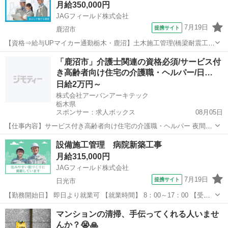
月給350,000円
年、30年のベテランたちも...
JAGフィールド株式会社
7月19日
提携サイト
鹿沼市
【資格⇒給与UPマイカー通勤栃木・鹿沼】土木施工管理(橋梁耐震工
事) 《 リモートOKベテラン・シニア活躍電話で簡単 》鹿沼市の高
栃木
鹿沼市
その他
「鹿沼市」介護士関連の資格必須/サービス付
速道路耐震補強工事に於ける土木施工管理です。工期12ヶ月の長期に
き高齢者向け住宅の介護職・ヘルパー/日…
わたる現場◎【担当業務】◇...
日給2万円～
株式会社アーバンアーキテック
栃木県
スポンサー：求人ボックス
08月05日
【仕事内容】サービス付き高齢者向け住宅の介護職・ヘルパー 夜間帯
の見守り、ご入居者様の介助をお願いします。 3時間毎に各居室巡
アルバイト・パート
設備施工管理 病院新築工事
視、コール対応、トイレ誘導、起床/就寝介助 夕食、朝食の見守り、食
月給315,000円
事介助、服薬確認、お部屋誘導 など 2...
JAGフィールド株式会社
7月19日
提携サイト
日光市
【勤務開始日】 即日より就業可 【就業時間】 8：00～17：00 【受動
喫煙体制】 屋内受動喫煙対策：有 屋内の受動喫煙対策に関する特記事
栃木
日光市
その他
マンションの清掃、手伝ってくれる人いませ
項：喫煙区域での業務なし 派遣社員 ■各種社会保険完備 ■給料仮払
んか？😭🙏
い...