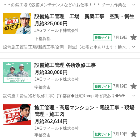
＊＊鉄鋼工場で設備メンテナンスなどのお仕事！＊＊ チーム作業なの
で達成感を感じられるお仕事です♪ サポートを受けながら安心して働
栃木
栃木市
その他
設備施工管理 工場 新築工事 空調・衛生
けます！ ＜具体的には…＞ ◆設備メンテナンス ◆パーツ交換 ◆部品
月給325,000円
の運搬 ※リーダーの指示...
JAGフィールド株式会社
7月19日
提携サイト
下都賀郡
設備施工管理(工場/新築工事/空調・衛生)【社宅と車あります！栃木・
野木町】 ◆◇工場(S造／2F)新築工事◆設備施工管理◇◆ゼネコンと
栃木
下都賀郡
その他
の打合せ・現場管理(安全・工程・品質)・書類作成・図面修正(使用ソ
設備施工管理 各所改修工事
フト：Tfas)な...
月給330,000円
JAGフィールド株式会社
7月19日
提携サイト
宇都宮市
設備施工管理(各所改修工事)【宇都宮◆社宅&amp;帰省費あり◆WEB
選考】 ◆◇スピード採用◆設備施工管理者◇◆安全・工程・品質管
栃木
宇都宮市
その他
施工管理・高層マンション・電設工事・現場
理、書類作成(安全書類・報告書類・施工台帳など)・図面修正(Tfas)を
管理・施工図
お任せいたします...
月給262,614円
JAGフィールド株式会社
7月19日
提携サイト
宇都宮市