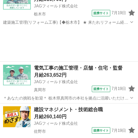
JAGフィールド株式会社
7月19日
提携サイト
栃木市
建築施工管理(リフォーム工事)【◆栃木市】 ★ 来たれリフォーム経験
者 ★住宅リフォームに伴なう建築施工管理です。一般宅からマンショ
栃木
栃木市
その他
ンまで幅広く対応頂きます！【お仕事内容】 建築施工管理◇現場監督
(工程・品質・安全)◇写...
電気工事の施工管理・店舗・住宅・監督
月給263,652円
JAGフィールド株式会社
7月19日
提携サイト
真岡市
＊あなたの挑戦を歓迎＊ 栃木県真岡市の本社を拠点に活躍いただける
電気施工管理エンジニア募集！ 所轄エリア(栃木県・埼玉県・群馬県な
栃木
真岡市
その他
建設マネジメント・技術総合職
ど)の各種工事を担当します。 担当物件：オフィスビル・公共施設・商
月給260,140円
業施設など ＜業務内...
JAGフィールド株式会社
7月19日
提携サイト
佐野市