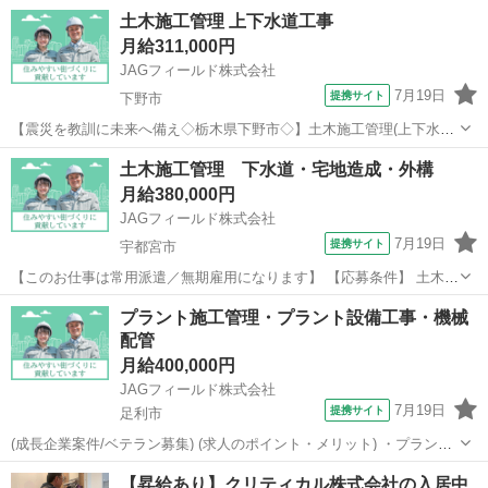
を施工。 【担当業務】 電気施工管理 ＊品質管理・安全管理・工程
栃木
宇都宮市
その他
土木施工管理 上下水道工事
管理 ＊原価管理 ＊写真管理 ＊書類作成 ＊施工図作成・修
月給311,000円
正・チェック ...
JAGフィールド株式会社
7月19日
提携サイト
下野市
【震災を教訓に未来へ備え◇栃木県下野市◇】土木施工管理(上下水道
工事) 市内の上下水道工事に係る土木施工管理です。老朽化した配管の
栃木
下野市
その他
土木施工管理 下水道・宅地造成・外構
補強 派遣社員 ◇各種社会保険完備 ※労災保険・雇用保険・健康保
月給380,000円
険・厚生年金等 ...
JAGフィールド株式会社
7月19日
提携サイト
宇都宮市
【このお仕事は常用派遣／無期雇用になります】 【応募条件】 土木施
工管理のご経験(5年以上) 60歳以上(省令3号のニ)※シニア層の雇用促進
栃木
宇都宮市
その他
プラント施工管理・プラント設備工事・機械
のため 【勤務開始時期】 即日 【勤務時間】 8:00～17:00 【受動喫...
配管
月給400,000円
JAGフィールド株式会社
7月19日
提携サイト
足利市
(成長企業案件/ベテラン募集) (求人のポイント・メリット) ・プラント
施工管理の経験を活かせます。 ・宿舎の用意あり、マイカー通勤も可
栃木
足利市
その他
【昇給あり】クリティカル株式会社の入居中
能。 ・募集2名枠。運転免許必須。 (仕事内容) プラント施工管理 現場