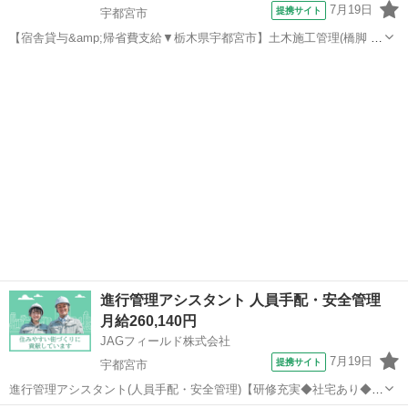
7月19日
提携サイト
宇都宮市
【宿舎貸与&amp;帰省費支給▼栃木県宇都宮市】土木施工管理(橋脚 派
遣社員 ◇各種社会保険完備 ※労災保険・雇用保険・健康保険・厚生
栃木
宇都宮市
その他
年金等 ◇正社員登用制度 ◇給与仮払い制度 ◇資格取得支援制度 ◇知
人...
進行管理アシスタント 人員手配・安全管理
月給260,140円
JAGフィールド株式会社
7月19日
提携サイト
宇都宮市
進行管理アシスタント(人員手配・安全管理)【研修充実◆社宅あり◆未
経験39歳OK】 ＜30代でも遅くない！今から目指す技術職！＞宇都宮