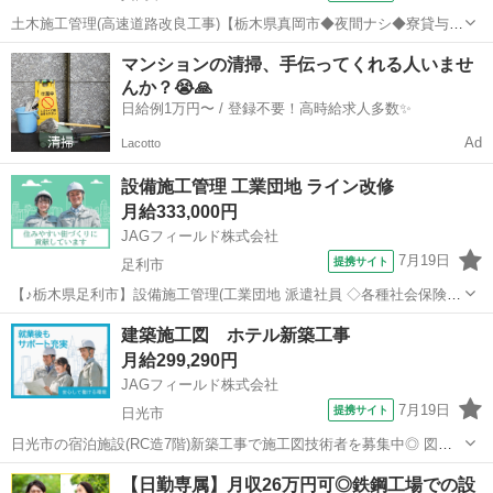
土木施工管理(高速道路改良工事)【栃木県真岡市◆夜間ナシ◆寮貸与】
真岡市の自動車道床版取替工事における建築施工管理です。4名体制の
栃木
真岡市
その他
マンションの清掃、手伝ってくれる人いませ
次席or3番手としてご活躍頂きます。【担当業務】 ◇現場管理(工程管
んか？😭🙏
理・品質管理・安全管...
日給例1万円〜 / 登録不要！高時給求人多数✨
Ad
Lacotto
設備施工管理 工業団地 ライン改修
月給333,000円
JAGフィールド株式会社
7月19日
提携サイト
足利市
【♪栃木県足利市】設備施工管理(工業団地 派遣社員 ◇各種社会保険完
備 ※労災保険・雇用保険・健康保険・厚生年金等 ◇正社員登用制度
栃木
足利市
その他
建築施工図 ホテル新築工事
◇給与仮払い制度 ◇資格取得支援制度 ◇知人紹介制度 ◇CAD講習 ...
月給299,290円
JAGフィールド株式会社
7月19日
提携サイト
日光市
日光市の宿泊施設(RC造7階)新築工事で施工図技術者を募集中◎ 図面
とりまとめ対応のご経験者は優遇！ 【業務内容】 ●図面作成・チェ
栃木
日光市
その他
【日勤専属】月収26万円可◎鉄鋼工場での設
ック ●打合せ対応(施工担当・顧客など) ●現地確認※工事による