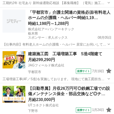
工期約2年 社宅あり 新幹線通勤応相談 【募集職種】 ［電気］施工管
理／現場監督 【応募資格】 ・実務経験5年以上 ・普通自動車運転免許
栃木
宇都宮市
その他
「宇都宮市」介護士関連の資格必須/有料老人
・基本PC／AutoCADスキル 【担当現場】 宇都宮市／集合住宅新築工
ホームの介護職・ヘルパー/時給1,19…
事...
時給1,198円～1,288円
株式会社アーバンアーキテック
栃木県
スポンサー：求人ボックス
08月05日
【仕事内容】有料老人ホームの介護職・ヘルパー 居室にお伺いしての
介護(身体介護、生活援助など) 併設のデイサービス業務(レクリエーシ
アルバイト・パート
建築施工図 工場増築工事 S造4階建て
ョン、入浴介助など) サービス提供時間:9:00~17:00 訪問介護/デイサー
月給299,290円
ビス両方の業務とな...
JAGフィールド株式会社
7月19日
提携サイト
宇都宮市
工場増築工事(4F／S造)を実施しております。 現地にて施工図担当者
を増員募集◎ 施工図取り纏めや納まり検討などの業務をお任せしま
栃木
宇都宮市
その他
【日勤専属】月収26万円可◎鉄鋼工場での設
す。 【業務内容】 ●図面作成・チェック ●打合せ対応(施工担当・
備メンテナンス保全・部品交換など◎チ…
顧客など) ●...
月給230,000円
UTコネクト株式会社
1月24日
提携サイト
下野市