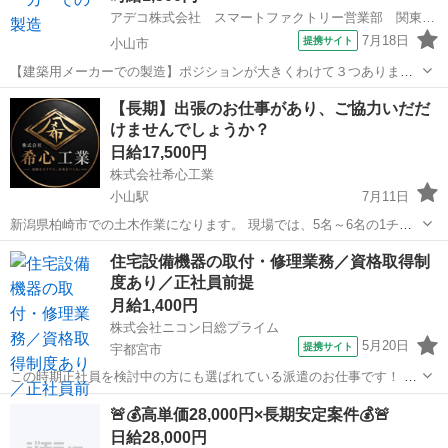
アデコ株式会社 スマートファクトリー営業部 関東支社
7月18日
提携サイト
小山市
【建築用メーカーでの製造】ポジションが大きくわけて３つありま
す。 １)機械で金属を切断して枠組みをつくる ２)樹脂にて密閉する
栃木
小山市
その他
【長期】出張のお仕事があり、ご協力いだだ
３)検査をする その他前後の工程で台車で運搬を行うお仕事です。 20
けませんでしょうか？
代～50代の方活躍中。 ...
日給17,500円
株式会社希心工業
小山駅
7月11日
新潟県柏崎市での土木作業になります。 現場では、5名～6名の1チー
ムで作業を行います。 ご協力いただけますと助かります。 ※どんなこ
栃木
小山市
小山駅
その他
人工
住宅設備機器の取付・修理業務／資格取得制
とでもお気軽にお問い合わせください。 ---------------...
度あり／正社員前提
月給1,400円
株式会社ニコン日総プライム
5月20日
提携サイト
宇都宮市
この時期正社員を検討中の方にも選ばれている派遣のお仕事です！ ≪
＊主なお仕事＊≫ ■電気工事に関する業務 ・戸建住宅にエコキュート
栃木
宇都宮市
その他
🚨💰高単価28,000円×長期安定案件💰🚨
及びガス・ボイラー設備の取付、修繕工事 ・日報、報告書、見積書作
日給28,000円
成（定型フォームあり） ・そ...