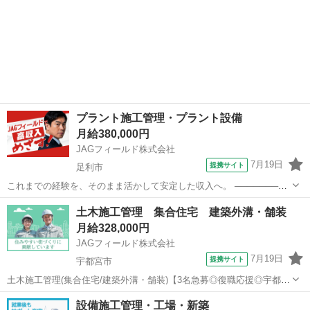
プラント施工管理・プラント設備
月給380,000円
JAGフィールド株式会社
7月19日
提携サイト
足利市
これまでの経験を、そのまま活かして安定した収入へ。 ─────────
■職種 プラント施工管理 足利市を中心としたプラント工場内でのプラ
栃木
足利市
その他
土木施工管理 集合住宅 建築外溝・舗装
ント施工管理業務をお任せします。 ■仕事内容 ・工程管理(段取り調
月給328,000円
整、進捗確認) ・...
JAGフィールド株式会社
7月19日
提携サイト
宇都宮市
土木施工管理(集合住宅/建築外溝・舗装)【3名急募◎復職応援◎宇都宮
で働く】 ～～転職タイミング相談OK～～マンション改修工事に伴な
栃木
宇都宮市
その他
設備施工管理・工場・新築
う土木施工管理です。建築外構および舗装工事を担当頂きます。所長