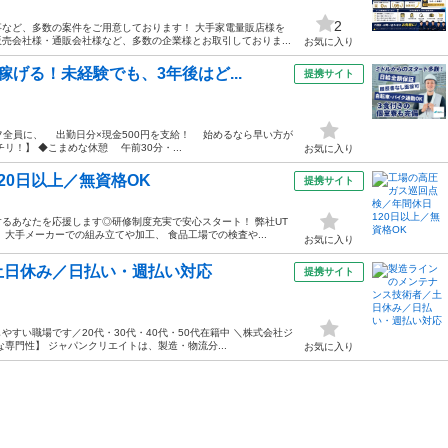
2
など、多数の案件をご用意しております！ 大手家電量販店様を
売会社様・通販会社様など、多数の企業様とお取引しておりま...
お気に入り
げる！未経験でも、3年後はど...
提携サイト
フ全員に、 出勤日分×現金500円を支給！ 始めるなら早い方が
！】 ◆こまめな休憩 午前30分・...
お気に入り
20日以上／無資格OK
提携サイト
るあなたを応援します◎研修制度充実で安心スタート！ 弊社UT
大手メーカーでの組み立てや加工、 食品工場での検査や...
お気に入り
土日休み／日払い・週払い対応
提携サイト
すい職場です／20代・30代・40代・50代在籍中 ＼株式会社ジ
専門性】 ジャパンクリエイトは、製造・物流分...
お気に入り