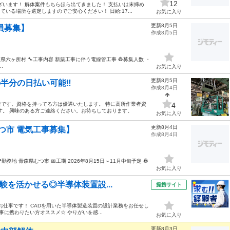
12
ざいます！ 解体案件もちらほら出てきました！ 支払いは末締め
いる場所を選定しますのでご安心ください！ 日給:17...
お気に入り
更新8月5日
員募集】
作成8月5日
県六ヶ所村 🔧工事内容 新築工事に伴う電線管工事 👷募集人数 ・
.
お気に入り
更新8月5日
の半分の日払い可能‼️
作成8月4日
です。資格を持ってる方は優遇いたします。 特に高所作業者資
4
す。 興味のある方ご連絡ください。お待ちしております。
お気に入り
更新8月4日
つ市 電気工事募集】
作成8月4日
地 青森県むつ市 📅工期 2026年8月15日～11月中旬予定 👷
お気に入り
験を活かせる◎半導体装置設...
提携サイト
お仕事です！ CADを用いた半導体製造装置の設計業務をお任せし
事に携わりたい方オススメ☆ やりがいを感...
お気に入り
更新8月3日