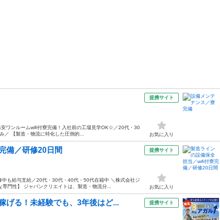
提携サイト
安ワンルームwifi付寮完備！入社前の工場見学OK☆／20代・30
み／ 【製造・物流に特化した圧倒的...
お気に入り
寮完備／研修20日間
提携サイト
も給与支給／20代・30代・40代・50代在籍中 ＼株式会社ジ
専門性】 ジャパンクリエイトは、製造・物流分...
お気に入り
げる！未経験でも、3年後はど...
提携サイト