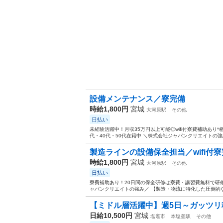
設備メンテナンス／寮完備
時給1,800円
宮城
大河原駅
その他
日払い
未経験活躍中！月収35万円以上可能◎wifi付寮費補助あり*格
代・40代・50代在籍中 ＼株式会社ジャパンクリエイトの強
製造ラインの設備保全担当／wifi付
時給1,800円
宮城
大河原駅
その他
日払い
寮費補助あり！20日間の保全研修は寮費・講習費無料で研修中
ャパンクリエイトの強み／ 【製造・物流に特化した圧倒的な
【ミドル層活躍中】週5日～ガッツリ稼
日給10,500円
宮城
塩竈市
本塩釜駅
その他