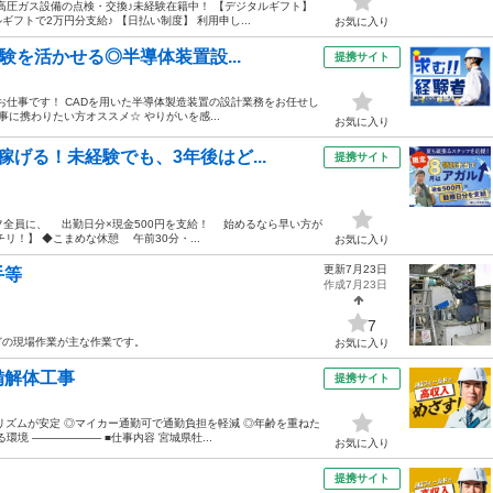
高圧ガス設備の点検・交換♪未経験在籍中！ 【デジタルギフト】
トで2万円分支給♪ 【日払い制度】 利用申し...
お気に入り
験を活かせる◎半導体装置設...
提携サイト
お仕事です！ CADを用いた半導体製造装置の設計業務をお任せし
事に携わりたい方オススメ☆ やりがいを感...
お気に入り
げる！未経験でも、3年後はど...
提携サイト
フ全員に、 出勤日分×現金500円を支給！ 始めるなら早い方が
！】 ◆こまめな休憩 午前30分・...
お気に入り
更新7月23日
手等
作成7月23日
7
どの現場作業が主な作業です。
お気に入り
備解体工事
提携サイト
リズムが安定 ◎マイカー通勤可で通勤負担を軽減 ◎年齢を重ねた
 ───────── ■仕事内容 宮城県牡...
お気に入り
提携サイト