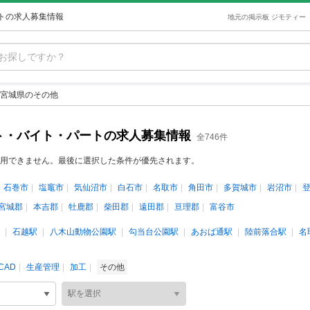
トの求人募集情報
地元の掲示板 ジモティー
宮城県のその他
ト・バイト・パートの求人募集情報
全746件
用できません。最後に選択した条件が優先されます。
石巻市
塩竈市
気仙沼市
白石市
名取市
角田市
多賀城市
岩沼市
宮城郡
本吉郡
牡鹿郡
柴田郡
遠田郡
亘理郡
富谷市
石越駅
八木山動物公園駅
勾当台公園駅
あおば通駅
陸前落合駅
名
CAD
生産管理
加工
その他