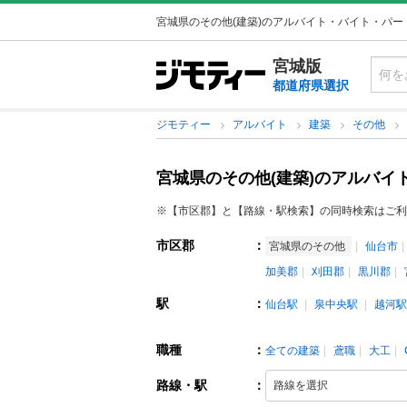
宮城県のその他(建築)のアルバイト・バイト・パー
宮城版
都道府県選択
ジモティー
アルバイト
建築
その他
宮城県のその他(建築)のアルバイ
※【市区郡】と【路線・駅検索】の同時検索はご利
市区郡
：
宮城県のその他
仙台市
加美郡
刈田郡
黒川郡
駅
：
仙台駅
泉中央駅
越河駅
職種
：
全ての建築
鳶職
大工
路線・駅
：