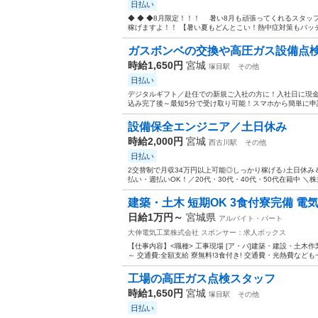
日払い
◆ ◆ ◆8月限定！！！ 暑い8月も頑張ってくれるスタッ
稼げますよ！！ 【暑い夏もどんとこい！熱中症対策もバッチリ
ガスボンベの交換や高圧ガス設備点
時給1,650円
宮城
塚目駅
その他
日払い
デジタルギフト／赴任での新規ご入社の方に！入社日に現金
込み完了後～最短5分で受け取り可能！スマホから簡単に申請い
設備保全エンジニア／土日休み
時給2,000円
宮城
西古川駅
その他
日払い
2交替制で月収34万円以上可能◎しっかり稼げる♪土日休
払い・週払いOK！／20代・30代・40代・50代在籍中 ＼
建築・土木 短期OK 3食付寮完備 電気
日給1万円～
宮城県
アルバイト・パート
大伸電気工業株式会社
スポンサー：求人ボックス
【仕事内容】<職種> 工事現場 [ア・パ]建築・建設・土木作業 
～ 交通費:全額支給 寮無料!3食付き! 交通費・光熱費なども
工場の高圧ガス点検スタッフ
時給1,650円
宮城
塚目駅
その他
日払い