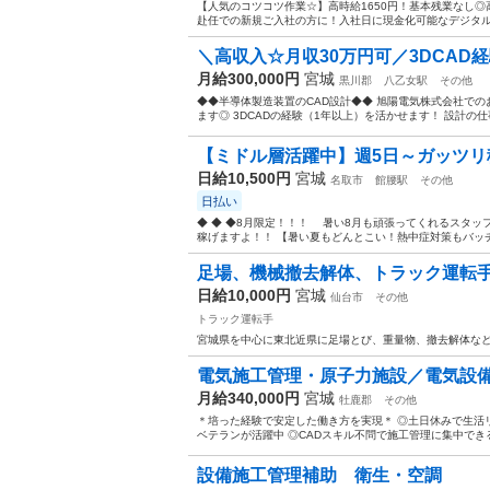
【人気のコツコツ作業☆】高時給1650円！基本残業なし◎
赴任での新規ご入社の方に！入社日に現金化可能なデジタルギフ
＼高収入☆月収30万円可／3DCAD経
月給300,000円
宮城
黒川郡
八乙女駅
その他
◆◆半導体製造装置のCAD設計◆◆ 旭陽電気株式会社での
ます◎ 3DCADの経験（1年以上）を活かせます！ 設計の仕
【ミドル層活躍中】週5日～ガッツリ稼
日給10,500円
宮城
名取市
館腰駅
その他
日払い
◆ ◆ ◆8月限定！！！ 暑い8月も頑張ってくれるスタッ
稼げますよ！！ 【暑い夏もどんとこい！熱中症対策もバッチリ
足場、機械撤去解体、トラック運転
日給10,000円
宮城
仙台市
その他
トラック運転手
宮城県を中心に東北近県に足場とび、重量物、撤去解体な
電気施工管理・原子力施設／電気設
月給340,000円
宮城
牡鹿郡
その他
＊培った経験で安定した働き方を実現＊ ◎土日休みで生活
ベテランが活躍中 ◎CADスキル不問で施工管理に集中できる環境
設備施工管理補助 衛生・空調