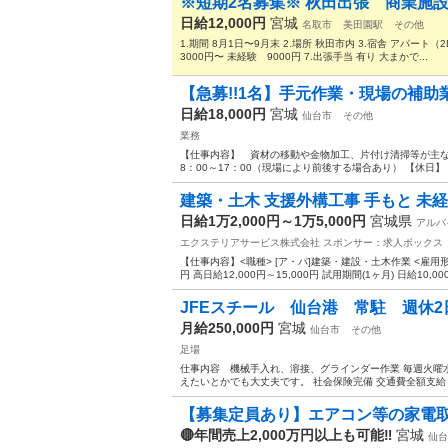
※短期2名募集※ 秋田出張 商業施
日給12,000円
宮城
名取市
美田園駅
その他
1.期間 8月1日〜9月末 2.場所 秋田市内 3.宿舎 アパート（2
3000円〜 未経験 9000円 7.出張手当 有り 大まかで...
【急募!!1名】手元作業・現場の補助業務 
日給18,000円
宮城
仙台市
その他
業務
【仕事内容】 資材の移動や金物加工、片付け清掃等が主
8：00～17：00（現場により前後する場合あり） 【休
建築・土木 支援外構工事 手もと 未経
日給1万2,000円～1万5,000円
宮城県
アルバ
エクステリアサービス株式会社
スポンサー：求人ボックス
【仕事内容】<職種> [ア・パ]建築・建設・土木作業 <雇用形態>
円 高日給12,000円～15,000円 試用期間(1ヶ月) 日給10,000
JFEスチール 仙台港 常駐 週休2
月給250,000円
宮城
仙台市
その他
足場
仕事内容 機械手入れ、溶接、グラインダー作業 毎週火曜
えたいとかでも大丈夫です。 社会保険完備 交通費全額支給 
【募集定員あり】エアコン等の家電取
🔴年間売上2,000万円以上も可能‼️
宮城
仙台