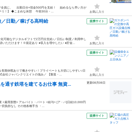
フ全員に、 出勤日分×現金500円を支給！ 始めるなら早い方が
！】 ◆こまめな休憩 午前30分・...
お気に入り
検／日勤／稼げる高時給
提携サイト
化可能なデジタルギフトで2万円分支給♪／日払い制度／利用申し
ただけます！※規定あり ●収入を増やしたい ●貯金...
お気に入り
提携サイト
み＆長期休暇ありで働きやすい！プライベートも大切にしやすい♪日
株式会社ジャパンクリエイトの強み／ 【製造・...
お気に入り
更新08月06日
を通す鉄塔を建てるお仕事 無資...
<雇用形態> アルバイト・パート <給与> [ア・パ]日給10,000円
一切負担なし その他各種手当 ・...
提携サイト