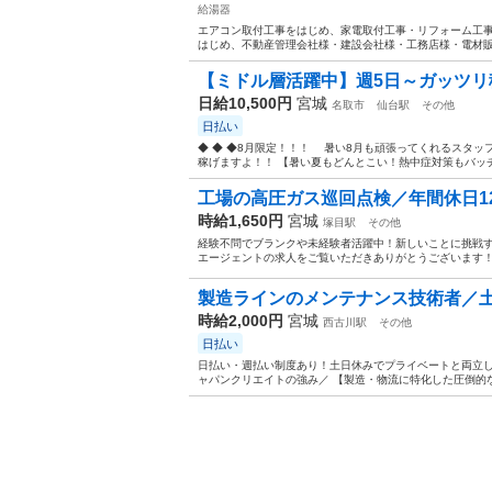
給湯器
エアコン取付工事をはじめ、家電取付工事・リフォーム工事
はじめ、不動産管理会社様・建設会社様・工務店様・電材販
【ミドル層活躍中】週5日～ガッツリ稼
日給10,500円
宮城
名取市
仙台駅
その他
日払い
◆ ◆ ◆8月限定！！！ 暑い8月も頑張ってくれるスタッ
稼げますよ！！ 【暑い夏もどんとこい！熱中症対策もバッチリ
工場の高圧ガス巡回点検／年間休日1
時給1,650円
宮城
塚目駅
その他
経験不問でブランクや未経験者活躍中！新しいことに挑戦す
エージェントの求人をご覧いただきありがとうございます！ 
製造ラインのメンテナンス技術者／
時給2,000円
宮城
西古川駅
その他
日払い
日払い・週払い制度あり！土日休みでプライベートと両立しや
ャパンクリエイトの強み／ 【製造・物流に特化した圧倒的な