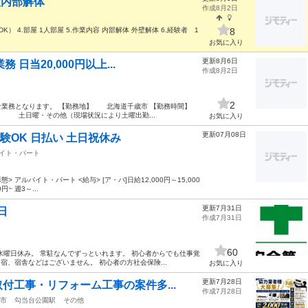
設内部解体
作成8月2日
DK） 4.部屋 1人部屋 5.作業内容 内部解体 外壁解体 6.経験者 1
8
お気に入り
更新8月6日
日当20,000円以上...
作成8月2日
2
な業務となります。 【勤務地】 北海道千歳市 【勤務時間】
日】 土日曜・その他（現場状況により土曜出勤...
お気に入り
更新07月08日
験OK 日払い 土日祝休み
イト・パート
 アルバイト・パート <給与> [ア・パ]日給12,000円～15,000
円~ 週3～...
更新7月31日
日
作成7月31日
60
水曜日休み。 常駐なんでずっといれます。 初心者からでも仕事覚
宿、宿舎などはございません。 初心者の方社会保険...
お気に入り
更新7月28日
付工事・リフォーム工事の案件多...
作成7月28日
市
勾当台公園駅
その他