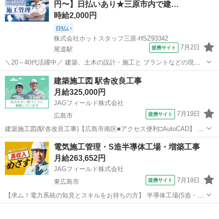
円〜】日払いあり★三原市内で建…
建てのビ...
時給2,000円
日払い
株式会社ホットスタッフ三原-HSZ93342
7月2日
提携サイト
尾道駅
＼20～40代活躍中／ 建築、土木の設計・施工と プラントなどの現地
建築を 行っている業界大手の 企業さまでのお仕事です。 ≪ おしごと
広島
三原市
尾道駅
その他
建築施工図 駅舎改良工事
内容 ≫ ・工程管理、スケジュール管理 工程管理表を作成し、1か月・
月給325,000円
1週間の 具体的な...
JAGフィールド株式会社
7月19日
提携サイト
広島市
建築施工図(駅舎改良工事)【広島市南区■アクセス便利□AutoCAD】 ◎
大手ゼネコン現場◎◎広島市南区の鉄道施設(S造)改修工事で図面担当
広島
広島市
その他
電気施工管理・S造半導体工場・増築工事
を募集！各種建築図面のチェック、現場確認、建具収まりチェックな
月給263,652円
どをお任せいたしま...
JAGフィールド株式会社
7月19日
提携サイト
東広島市
【求ム！電力系統の知見とスキルをお持ちの方】 半導体工場(S造・7
階建)の増築に伴う電気施工管理者を募集！ 電気設備分野の現場監督を
広島
東広島市
その他
お任せします。 現場アクセス＞東広島市吉川工業団地 *最寄り駅から