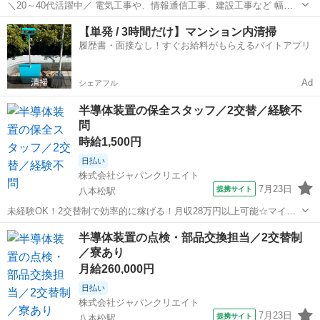
＼20～40代活躍中／ 電気工事や、情報通信工事、建設工事など 幅広
い分野の設計、施工を手掛ける企業さまで 施工管理のお仕事です! ≪
広島
三原市
本郷駅
その他
【単発 / 3時間だけ】マンション内清掃
お仕事の内容 ≫ (1)本日の現場予定を確認する (2)予定の現場へ移動す
履歴書・面接なし！すぐお給料がもらえるバイトアプリ
る 移動時間...
Ad
シェアフル
半導体装置の保全スタッフ／2交替／経験不
問
時給1,500円
日払い
株式会社ジャパンクリエイト
7月23日
提携サイト
八本松駅
未経験OK！2交替制で効率的に稼げる！月収28万円以上可能☆マイカ
ー・バイク・自転車通勤OK◎無料駐車場完備／20代・30代・40代・
広島
東広島市
八本松駅
その他
半導体装置の点検・部品交換担当／2交替制
50代在籍中 ＼株式会社ジャパンクリエイトの強み／ 【製造・物流に特
／寮あり
化した圧倒的な専門...
月給260,000円
日払い
株式会社ジャパンクリエイト
7月23日
提携サイト
八本松駅