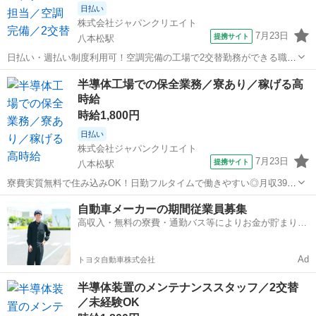
日払い
株式会社ジャパンクリエイト
7月23日
提携サイト
八本松駅
日払い・週払い制度利用可！空調完備の工場で2交替勤務ができる職場
です／20代・30代・40代・50代在籍中 ＼株式会社ジャパンクリエイト
広島
東広島市
八本松駅
その他
半導体工場での保全業務／寮あり／稼げる高
の強み／ 【製造・物流に特化した圧倒的な専門性】 ジャパンクリエイ
時給
トは、製造・物流分...
時給1,800円
日払い
株式会社ジャパンクリエイト
7月23日
提携サイト
八本松駅
寮費実質無料で住み込みOK！日勤フルタイムで働きやすい◎月収39万
円以上可能な高収入ワーク／20代・30代・40代・50代在籍中 ＼株式会
広島
東広島市
八本松駅
その他
自動車メーカーの期間従業員募集
社ジャパンクリエイトの強み／ 【製造・物流に特化した圧倒的な専門
高収入・無料の寮費・通勤バス等によりお金が貯まりや
性】 ジャパンクリ...
すい環境
Ad
トヨタ自動車株式会社
半導体装置のメンテナンススタッフ／2交替
／未経験OK