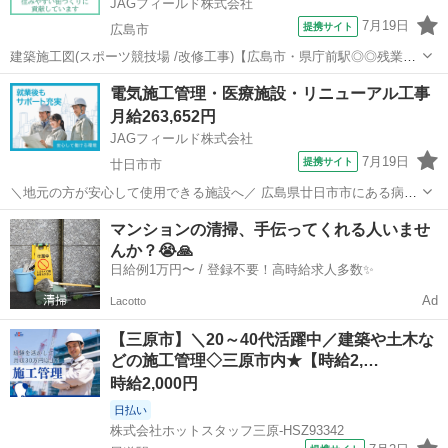
JAGフィールド株式会社
7月19日
提携サイト
広島市
建築施工図(スポーツ競技場 /改修工事)【広島市・県庁前駅◎◎残業
100 支給】 ＜★リモート面談実施中◎土日祝休み★＞スポーツ競技場
広島
広島市
その他
電気施工管理・医療施設・リニューアル工事
の改修工事における施工図です。施工図作成補助・製作図チェック及
月給263,652円
び打ち合わせなどをお任...
JAGフィールド株式会社
7月19日
提携サイト
廿日市市
＼地元の方が安心して使用できる施設へ／ 広島県廿日市市にある病院
施設の改修工事における施工管理業務！ ティーファス／レブロが使え
広島
廿日市市
その他
マンションの清掃、手伝ってくれる人いませ
る方を探しております。 【担当業務】 電気施工管理 〇工程管理/品
んか？😭🙏
質管理/安全管理 ...
日給例1万円〜 / 登録不要！高時給求人多数✨
Ad
Lacotto
【三原市】＼20～40代活躍中／建築や土木な
どの施工管理◇三原市内★【時給2,…
時給2,000円
日払い
株式会社ホットスタッフ三原-HSZ93342