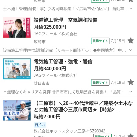
広島市
土木施工管理(舗装工事)【2名同時募集！▽広島市佐伯区▽】 自動車道
の道路舗装における土木施工管理です。広島東IC～岩国ICの約50区間
広島
広島市
その他
設備施工管理 空気調和設備
を対象に実施工期13ヶ月に及ぶ長期のプロジェクトです！【担当業
月給325,000円
務】 土木施工管理 ◇...
JAGフィールド株式会社
7月19日
提携サイト
広島市
設備施工管理(空気調和設備)【リモート面談可◇！◆中国地方】 中国
エリアのスーパーマーケット・オフィスビル改修工事に伴う設備施工
広島
広島市
その他
電気施工管理・強電・通信
管理です。現場管理(工程管理・品質管理・安全管理)、図面修正
月給340,000円
(Tfas)、事務処理などをお任...
JAGフィールド株式会社
7月19日
提携サイト
廿日市市
＊無理なくキャリアを発揮 廿日市市にて現場監督を募集！ 「品質・安
全・工程をしっかり管理し、現場全体をスムーズに進めたい」 そんな
広島
廿日市市
その他
【三原市】＼20～40代活躍中／建築や土木な
方にぴったりの環境です。あなたがこれまで培った経験はしっかり評
どの施工管理◇三原市周辺★【時給2…
価致します！ ＜プロジ...
時給2,000円
日払い
株式会社ホットスタッフ三原-HSZ93342
7月2日
提携サイト