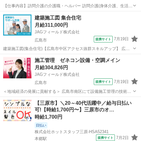
【仕事内容】訪問介護の介護職・ヘルパー 訪問介護(身体介護、生活介
護)をお願いします。 〇身体介護:入浴介助、おむつ交換、トイレ介
アルバイト・パート
建築施工図 集合住宅
助、歩行介助、食事介助、清拭、足浴など 〇生活介護:調理、買物、掃
月給311,000円
除、洗濯など 直行・直帰OK おす...
JAGフィールド株式会社
7月19日
提携サイト
広島市
建築施工図(集合住宅)【広島市中区アクセス抜群スキルアップ】 広島
市中区のゼネコン支社にて作図担当者を募集♪ 同社の工事監理部に
広島
広島市
その他
施工管理 ゼネコン設備・空調メイン
て、マンションをはじめとしたRC造の物件をお任せします。 【担当業
月給304,826円
務】 ◇施工図作成 ◇図...
JAGフィールド株式会社
7月19日
提携サイト
広島市
＜地域経済の発展に貢献する＞ 広島市南区にて設備施工管理の技術者
を募集しております！ 安全管理・工程管理・品質管理、施工図チェッ
広島
広島市
その他
【三原市】＼20～40代活躍中／給与日払い
ク、職長との打ち合わせ、書類作成などをお任せします。 ＜お任せす
可!【時給1,700円〜】三原市のオ…
るプロジェクト＞ テナ...
時給1,700円
日払い
株式会社ホットスタッフ三原-HSA52341
7月2日
提携サイト
本郷駅