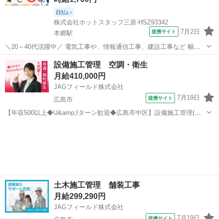
日払い
株式会社ホットスタッフ三原-HSZ93342
7月2日
提携サイト
本郷駅
＼20～40代活躍中／ 電気工事や、情報通信工事、建設工事など 幅広
い分野の設計、施工を手掛ける企業さまで 施工管理のお仕事です! ≪
広島
三原市
本郷駅
その他
設備施工管理 空調・衛生
おしごと内容 ≫ (1)本日の現場予定を確認する (2)予定の現場へ移動す
月給410,000円
る ...
JAGフィールド株式会社
7月19日
提携サイト
広島市
【年収500以上◆U&amp;Iターン歓迎◆広島市中区】設備施工管理(空
調・衛生) ＜ZOOM・Facetimeなどリモート面談OK＞広島市中区の教
広島
広島市
その他
育施設(SRC造8階)新築工事に伴う設備施工管理です。工程管理・品管
理質...
土木施工管理 舗装工事
月給299,290円
JAGフィールド株式会社
7月19日
提携サイト