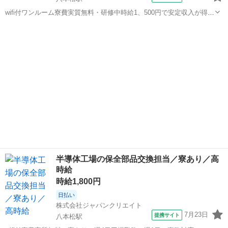
wifi付ワンルーム寮費実質無料・研修中時給1、500円で安定収入が得ら
れる交替勤務／20代・30代・40代・50代在籍中 ＼株式会社ジャパンク
広島
東広島市
八本松駅
その他
リエイトの強み／ 【製造・物流に特化した圧倒的な専門性】 ジャパン
クリエイト...
半導体工場の保全部品交換担当／寮あり／高
時給
時給1,800円
日払い
株式会社ジャパンクリエイト
7月23日
提携サイト
八本松駅