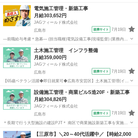
凍冷蔵) 広島市西区の設備会社支店にて設備施工管理技術者を大募集！
広島
広島市
その他
電気施工管理・新築工事
「空調」「衛生」「冷凍冷蔵」設備等の施工管理です。新築や改修工
月給303,652円
事に付帯する一連の業務をお...
JAGフィールド株式会社
7月19日
提携サイト
広島市
—前職給与考慮＊急募— (担当職種)電気設備工事(現場監督) (業務内容)
品質管理、安全管理、工程管理、写真管理など 総合設備工事会社の広
広島
広島市
その他
土木施工管理 インフラ整備
島支店(拠点)の管轄工事案件です。 担当現場は下記工事を予定してお
月給359,000円
ります。 工...
JAGフィールド株式会社
7月19日
提携サイト
広島市
【65歳ベテラン活躍◆即日就業可◆広島市安芸区】土木施工管理(イン
フラ整備) ＜★マイカー通勤OK＞広島市の道路改良工事に係る土木施
広島
広島市
その他
設備施工管理・商業ビルS造20F・新築工事
工管理です。バイパスの耐久性/耐震性の強化対策工事になります。安
月給304,826円
芸区にある中国支社を拠点...
JAGフィールド株式会社
7月19日
提携サイト
広島市
＊長期で行う大型施設の建設PJT＊ 南区で商業施設新築工事を実施
中！ ［担当業務］設備施工管理 ・品質管理/安全管理/工程管理 ・
広島
広島市
その他
【三原市】＼20～40代活躍中／【時給2,000
写真管理 ・書類作成 ・施工図修正 など 対象物件はS造地上20階