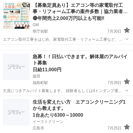
建築を 行っている業界大手の 企業さまでのお仕事です。 ≪ おしごと
広島
三原市
尾道駅
その他
【募集定員あり】エアコン等の家電取付工
内容 ≫ ・工程管理、スケジュール管理 工程管理表を作成し、1か月・
事・リフォーム工事の案件多数｜協力業者
1週間の 具体的な...
様…
🔴年間売上2,000万円以上も可能‼️
GM
県庁前駅
7月30日
エアコン取付工事をはじめ、家電取付工事・リフォーム工事など、多
数の案件をご用意しております！ 大手家電量販店様をはじめ、不動産
広島
広島市
県庁前駅
その他
給湯器
管理会社様・建設会社様・工務店様・電材販売会社様・通販会社様な
急募！！日払いできます。解体屋のアルバイ
ど、多数の企業様とお取引しておりま...
ト募集
日給11,000円
坂田
福島町駅
7月28日
欠員につきアルバイト募集します。 経験者もしくは4トンダンプ運転
できる人は13000以上です。 もちろん初心者でも可能です。 定型文に
広島
広島市
福島町駅
その他
解体屋
生活を変えたい方 エアコンクリーニング1
は返信しません
から教えます。
1台あたり6300～10000
イーストクリーン
広島市
7月25日