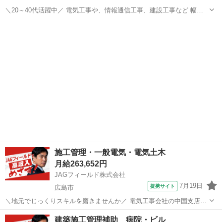
＼20～40代活躍中／ 電気工事や、情報通信工事、建設工事など 幅広
い分野の設計、施工を手掛ける企業さまで 施工管理のお仕事です! ≪
広島
三原市
本郷駅
その他
おしごと内容 ≫ (1)本日の現場予定を確認する (2)予定の現場へ移動す
る 移動時間...
施工管理・一般電気・電気土木
月給263,652円
JAGフィールド株式会社
7月19日
提携サイト
広島市
＼地元でじっくりスキルを磨きませんか／ 電気工事会社の中国支店が
管轄する工事の技術者を募集しております。 現場管理の経験がある施
広島
広島市
その他
建築施工管理補助 病院・ビル
工管理技術者を探しています。 【応募条件】 〇現場監督の経験2年