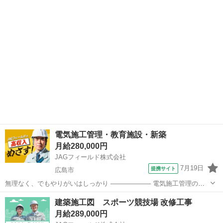
等) 某建設会社支店オフィスにて作図担当者を募集中！生産設計・製作
広島
広島市
その他
図のチェック及び取りまとめをお任せ致します。担当物件：公共施
設・商業施設・店舗・工場・オフ...
電気施工管理・教育施設・新築
月給280,000円
JAGフィールド株式会社
7月19日
提携サイト
広島市
無理なく、でもやりがいはしっかり ───────── 電気施工管理のお
仕事です。 広島市西区の教育施設(新築)に関わる電気施工の現場管理
広島
広島市
その他
建築施工図 スポーツ競技場 改修工事
を担当します。 ◎求人のポイント・メリット ・工期：2026年1月?
月給289,000円
2028年12月...