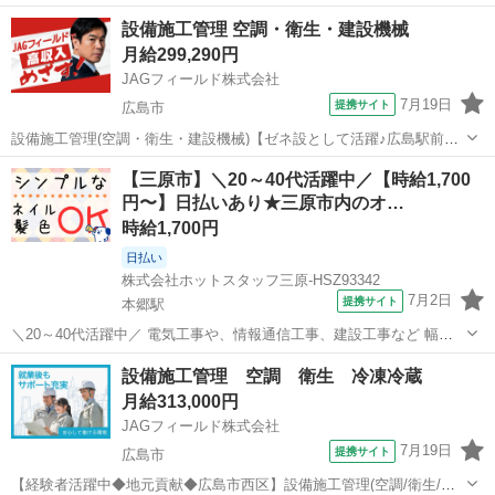
を探しています！ ［担当業務］電気施工管理 〇工程管理・品質管
広島
庄原市
その他
設備施工管理 空調・衛生・建設機械
理・安全管理 〇写真管理 〇書類作成 〇図面修正(AutoCAD) 対
月給299,290円
象は中国...
JAGフィールド株式会社
7月19日
提携サイト
広島市
設備施工管理(空調・衛生・建設機械)【ゼネ設として活躍♪広島駅前】
工期30ヶ月超の大規模プロジェクト 公共施設の新築に伴なうゼネ設担
広島
広島市
その他
【三原市】＼20～40代活躍中／【時給1,700
当を募集！元請の立場で設備工事を推進して頂きます◎【担当業務】
円〜】日払いあり★三原市内のオ…
設備施工管理 ■現場...
時給1,700円
日払い
株式会社ホットスタッフ三原-HSZ93342
7月2日
提携サイト
本郷駅
＼20～40代活躍中／ 電気工事や、情報通信工事、建設工事など 幅広
い分野の設計、施工を手掛ける企業さまで 施工管理のお仕事です! ≪
広島
三原市
本郷駅
その他
設備施工管理 空調 衛生 冷凍冷蔵
おしごと内容 ≫ (1)本日の現場予定を確認する (2)予定の現場へ移動す
月給313,000円
る 移動時間...
JAGフィールド株式会社
7月19日
提携サイト
広島市
【経験者活躍中◆地元貢献◆広島市西区】設備施工管理(空調/衛生/冷