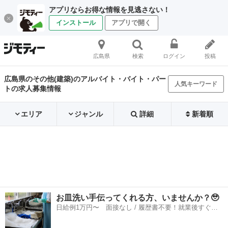
アプリならお得な情報を見逃さない！
インストール
アプリで開く
広島県
検索
ログイン
投稿
広島県のその他(建築)のアルバイト・バイト・パー
人気キーワード
トの求人募集情報
エリア
ジャンル
詳細
新着順
お皿洗い手伝ってくれる方、いませんか？🥹
日給例1万円〜 面接なし / 履歴書不要！就業後すぐに
お給料がもらえる✨