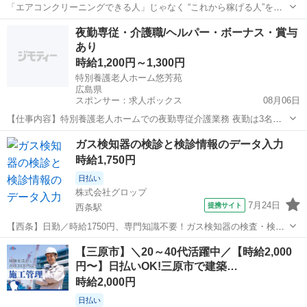
「エアコンクリーニングできる人」じゃなく “これから稼げる人”を育
てます。 未経験OK。 現場の流れ、接客、分解、洗浄、養生まで教え
広島
広島市
その他
量販店
夜勤専従・介護職/ヘルパー・ボーナス・賞与
ます。 経験を積んだ後は、大手量販店案件レベルまで育成。 安定して
あり
現場に入れるようサポー...
時給1,200円～1,300円
特別養護老人ホーム悠芳苑
広島県
スポンサー：求人ボックス
08月06日
【仕事内容】特別養護老人ホームでの夜勤専従介護業務 夜勤は3名体
制 雇用期間 ～2026年3月31日 契約更新の可能性あり(原則更新) 【経
アルバイト・パート
ガス検知器の検診と検診情報のデータ入力
験・資格】<応募要件> 18歳以上(労働基準法等による年齢制限:深夜業
時給1,750円
務のため) 資格・経...
日払い
株式会社グロップ
7月24日
提携サイト
西条駅
【西条】日勤／時給1750円、専門知識不要！ガス検知器の検査・検
診・データ入力業務＜土日祝休み＞ ＼猛暑対策実施中／ 涼しい自宅か
広島
東広島市
西条駅
その他
【三原市】＼20～40代活躍中／【時給2,000
らスマホで『WEB登録』OK！ 当社では【WEB面談（カジュアル登
円〜】日払いOK!三原市で建築…
録）】を 導入しています...
時給2,000円
日払い