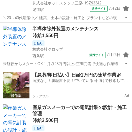
株式会社ホットスタッフ三原-HSZ93342
7月2日
提携サイト
尾道駅
＼20～40代活躍中／ 建築、土木の設計・施工と プラントなどの現地
建築を 行っている業界大手の 企業さまでのお仕事です。 ≪ おしごと
広島
三原市
尾道駅
その他
半導体除外装置のメンテナンス
内容 ≫ ・工程管理、スケジュール管理 ┗工程管理表を作成し、1か
時給1,550円
月・1週間の ...
日払い
株式会社グロップ
7月24日
提携サイト
西条駅
未経験からスタートOK！月収25万円以上♪空調完備で快適な作業環境
☆【2交代／3勤3休／車通勤可◎】 ＼猛暑対策実施中／ 涼しい自宅か
広島
東広島市
西条駅
その他
【急募/即日払い】日給1万円の除草作業🌿
らスマホで『WEB登録』OK！ 当社では【WEB面談（カジュアル登
面接なし / 履歴書不要！空いている日づけで検索して即
録）】を 導入してい...
日はたらける✨
Ad
シェアフル
産業ガスメーカーでの電気計装の設計・施工
管理
時給2,500円
日払い