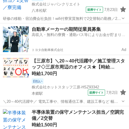
株式会社ジャパンクリエイト
7月23日
提携サイト
八本松駅
研修の移動・宿泊費会社負担！wifi付寮実質無料で2交替制の勤務／20
代・30代・40代・50代在籍中 ＼株式会社ジャパンクリエイトの強み／
広島
東広島市
八本松駅
その他
自動車メーカーの期間従業員募集
【製造・物流に特化した圧倒的な専門性】 ジャパンクリエイトは、製
高収入・無料の寮費・通勤バス等によりお金が貯まりや
造・物流分野に...
すい環境
Ad
トヨタ自動車株式会社
【三原市】＼20～40代活躍中／施工管理スタ
ッフ◇三原市周辺のオフィス★【時給…
時給1,700円
日払い
株式会社ホットスタッフ三原-HSZ93342
7月2日
提携サイト
本郷駅
＼20～40代活躍中／ 電気工事や、情報通信工事、建設工事など 幅広
い分野の設計、施工を手掛ける企業さまで 施工管理のお仕事です! ≪
広島
三原市
本郷駅
その他
半導体装置の保守メンテナンス担当／空調完
おしごと内容 ≫ (1)本日の現場予定を確認する (2)予定の現場へ移動す
備／2交替
る 移動時間...
時給1,500円