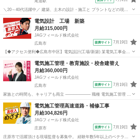
尾道駅
＼20～40代活躍中／ 建築、土木の設計・施工と プラントなどの現地
建築を 行っている業界大手の 企業さまでのお仕事です。 ≪ おしごと
広島
三原市
尾道駅
その他
電気設計 工場 新築
内容 ≫ ・工程管理、スケジュール管理 工程管理表を作成し、1か月・
月給315,000円
1週間の 具体的な...
JAGフィールド株式会社
7月19日
提携サイト
広島市
【◆アクセス便利◆広島市中区】電気設計(工場/新築) 某電気工事会社
の支店オフィスで電気設計担当を募集！工場(S造・平屋)新築における
広島
広島市
その他
電気施工管理・教育施設・校舎建替え
図面の作成、打ち合わせ、見積作の成成を担当いただきます。※使用
月給360,000円
ソフト：Tfas最寄駅か...
JAGフィールド株式会社
7月19日
提携サイト
広島市
家族との時間も、キャリアも両立 ───────── 職種 電気施工管理 教
育施設の建て替えに伴う電気工事の施工管理業務をお任せします。
広島
広島市
その他
電気施工管理高速道路・補修工事
───────── 工事内容・仕事内容 ・電気の調査業務(初期段階より担
月給304,826円
当) ・工程管理...
JAGフィールド株式会社
7月19日
提携サイト
庄原市
庄原市で活躍頂ける現場監督を募集中。 経験年数5年以上のベテラン