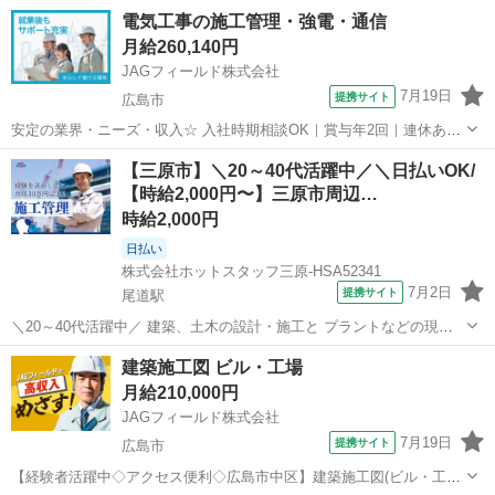
電気工事の施工管理・強電・通信
月給260,140円
JAGフィールド株式会社
7月19日
提携サイト
広島市
安定の業界・ニーズ・収入☆ 入社時期相談OK｜賞与年2回｜連休あり
施工管理はやりがいのある仕事ですが、同時に責任も大きく、辞めた
広島
広島市
その他
【三原市】＼20～40代活躍中／＼日払いOK/
くなることもあると思います。 経験20年、30年のベテランたちも迷っ
【時給2,000円〜】三原市周辺…
た経験があるほどです。 ...
時給2,000円
日払い
株式会社ホットスタッフ三原-HSA52341
7月2日
提携サイト
尾道駅
＼20～40代活躍中／ 建築、土木の設計・施工と プラントなどの現地
建築を 行っている業界大手の 企業さまでのお仕事です。 ≪ 仕事内容
広島
三原市
尾道駅
その他
建築施工図 ビル・工場
について ≫ ・工程管理、スケジュール管理 工程管理表を作成し、1か
月給210,000円
月・1週間の 具体...
JAGフィールド株式会社
7月19日
提携サイト
広島市
【経験者活躍中◇アクセス便利◇広島市中区】建築施工図(ビル・工場