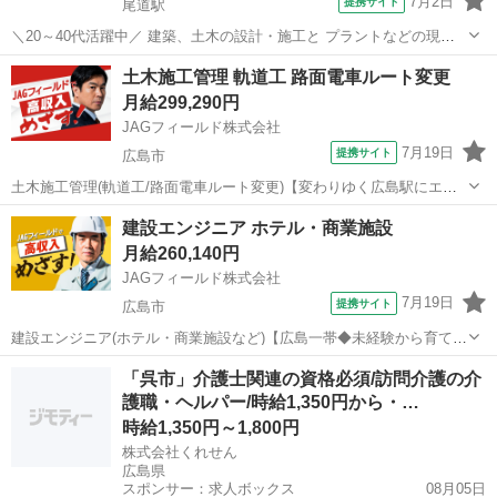
7月2日
提携サイト
尾道駅
＼20～40代活躍中／ 建築、土木の設計・施工と プラントなどの現地
建築を 行っている業界大手の 企業さまでのお仕事です。 ≪ お仕事の
広島
三原市
尾道駅
その他
土木施工管理 軌道工 路面電車ルート変更
内容 ≫ ・工程管理、スケジュール管理 工程管理表を作成し、1か月・
月給299,290円
1週間の 具体的な...
JAGフィールド株式会社
7月19日
提携サイト
広島市
土木施工管理(軌道工/路面電車ルート変更)【変わりゆく広島駅にエー
ル♪】 ＼＼ 広島駅南口広場の再整備プロジェクト♪ ／／路面電車のル
広島
広島市
その他
建設エンジニア ホテル・商業施設
ート変更による引込み工事を実施！この軌道工事に伴なう土木の施工
月給260,140円
管理者を大募集♪【担当業...
JAGフィールド株式会社
7月19日
提携サイト
広島市
建設エンジニア(ホテル・商業施設など)【広島一帯◆未経験から育てま
す♪】 ～～広島でエンジニアになる！！～～工事進行アシスタントの
広島
広島市
その他
「呉市」介護士関連の資格必須/訪問介護の介
募集です。文系OK⇒手厚い研修があるから、全くの未経験で大丈夫
護職・ヘルパー/時給1,350円から・…
♪【担当業務】◇工程管理・・...
時給1,350円～1,800円
株式会社くれせん
広島県
スポンサー：求人ボックス
08月05日