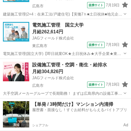
7月19日
提携サイト
広島市
建築施工管理(2×4：在来工法/戸建住宅)【実働7ｈ■土日祝休■地元企業
■広島市内】 広島市西区の建設会社本社にて建築施工管理スタッフ募
広島
広島市
その他
電気施工管理 国立大学
集！市内各所の戸建住宅新築工事を行います。【仕事内容】 ◇現場
月給262,614円
管理(工程・安全・品質...
JAGフィールド株式会社
7月19日
提携サイト
東広島市
電気施工管理(国立大学)【即日就業OK★土日祝休み★大手企業★東広
島市】 国立大学キャンパス内で行なう電気施工管理です。4名体制で
広島
東広島市
その他
設備施工管理・空調・衛生・給排水
設備リニューアルをご担当頂きます。【担当業務】 電気施工管理 ◆
月給304,826円
現場監督(工程・品質・安全...
JAGフィールド株式会社
7月19日
提携サイト
広島市
大手空調メーカーグループで長期勤務！ まずは広島県内の設備工事を
管理頂きます。 【担当業務】 設備施工管理 ＊工程管理・品質管理・
広島
広島市
その他
【単発 / 3時間だけ】マンション内清掃
安全管理 ＊写真管理 ＊書類作成 ＊その他補助業務 など 建築設備に関
履歴書・面接なし！すぐお給料がもらえるバイトアプリ
わる管工事の...
Ad
シェアフル