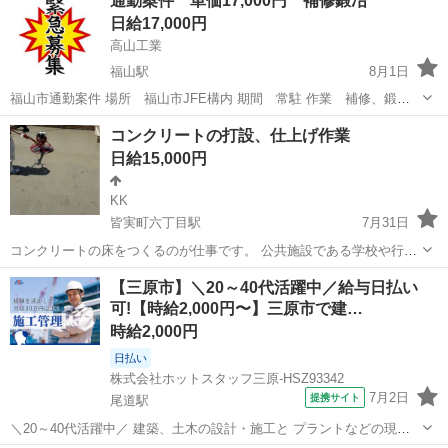
通勤案件 単価17,000円 補修鍛冶
日給17,000円
高山工業
福山駅
8月1日
福山市通勤案件 場所 福山市JFE構内 期間 常駐 作業 補修、鍛冶
単価 17,000円 資格 車の免許と玉掛けは必須 ガス、アークも
広島
福山市
福山駅
その他
鍛冶
コンクリートの打設、仕上げ作業
あれば尚よしです。 人数 2.3名 その他 元請け社保加入になりま
日給15,000円
す。 先...
KK
皆実町六丁目駅
7月31日
コンクリートの床をつくるのが仕事です。 公共施設である学校や行政
施設、高層ビル、駐車場、住宅の外構などの床のコンクリートを仕上
広島
広島市
皆実町六丁目駅
その他
床面積
【三原市】＼20～40代活躍中／給与日払い
げる仕事をしています。 コンクリートを流し込んだ後に平にし、 押さ
可!【時給2,000円〜】三原市で建…
えるという作業を行います。...
時給2,000円
日払い
株式会社ホットスタッフ三原-HSZ93342
7月2日
提携サイト
尾道駅
＼20～40代活躍中／ 建築、土木の設計・施工と プラントなどの現地