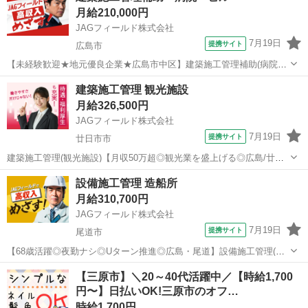
月給210,000円
以上 〇CAD操...
JAGフィールド株式会社
7月19日
提携サイト
広島市
【未経験歓迎★地元優良企業★広島市中区】建築施工管理補助(病院・
ビルなど) 〔経験不問◇35歳以下の技術を身につけたい若手募集◎〕病
広島
広島市
その他
建築施工管理 観光施設
院やオフィスビル、商業施設、注文住宅などの新築工事における建築
月給326,500円
施工管理技術者(若手)を募...
JAGフィールド株式会社
7月19日
提携サイト
廿日市市
建築施工管理(観光施設)【月収50万超◎観光業を盛上げる◎広島/廿日
市】 ◆◆育児&amp;介護補助アリ・福利厚生充実◆◆ ◇◇
広島
廿日市市
その他
設備施工管理 造船所
建設業OB/OGは高待遇でお迎え◇◇廿日市市で内装・外壁改修に伴な
月給310,700円
う建築施工管理を募...
JAGフィールド株式会社
7月19日
提携サイト
尾道市
【68歳活躍◎夜勤ナシ◎Uターン推進◎広島・尾道】設備施工管理(造
船所) ◇夜勤ナシ！AIチャット・電話での問合せ受付中◇造船施設の改
広島
尾道市
その他
【三原市】＼20～40代活躍中／【時給1,700
修工事に係る設備施工管理です。S造物件の空調 派遣社員 ◇各種社会
円〜】日払いOK!三原市のオフ…
保険完備 ※労...
時給1,700円