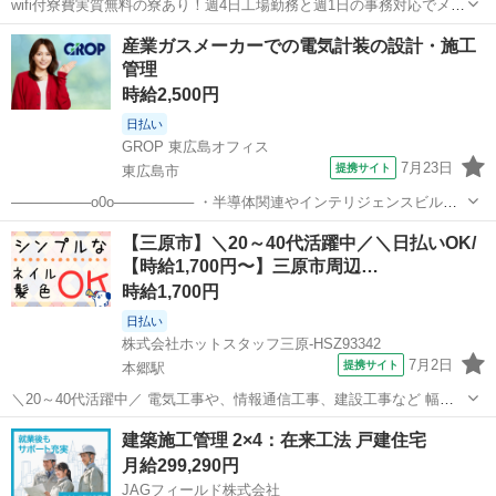
wifi付寮費実質無料の寮あり！週4日工場勤務と週1日の事務対応でメリ
ハリある働き方／20代・30代・40代・50代在籍中 ＼株式会社ジャパン
広島
東広島市
八本松駅
その他
産業ガスメーカーでの電気計装の設計・施工
クリエイトの強み／ 【製造・物流に特化した圧倒的な専門性】 ジャパ
管理
ンクリエイト...
時給2,500円
日払い
GROP 東広島オフィス
7月23日
提携サイト
東広島市
────────o0o──────── ・半導体関連やインテリジェンスビル管
理、化学プラントでの経験が活かせます☆ ・1年後に正社員登用のチ
広島
東広島市
その他
【三原市】＼20～40代活躍中／＼日払いOK/
ャンスあり！ ────────o0o──────── 「半導体ブーム」の立役者
【時給1,700円〜】三原市周辺…
であ...
時給1,700円
日払い
株式会社ホットスタッフ三原-HSZ93342
7月2日
提携サイト
本郷駅
＼20～40代活躍中／ 電気工事や、情報通信工事、建設工事など 幅広
い分野の設計、施工を手掛ける企業さまで 施工管理のお仕事です! ≪
広島
三原市
本郷駅
その他
建築施工管理 2×4：在来工法 戸建住宅
仕事内容について ≫ (1)本日の現場予定を確認する (2)予定の現場へ移
月給299,290円
動する 移動...
JAGフィールド株式会社