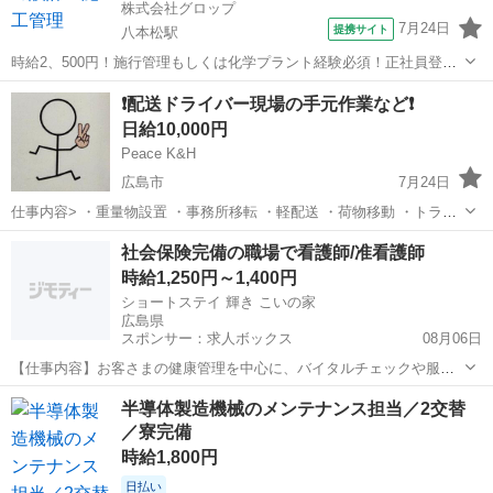
株式会社グロップ
7月24日
提携サイト
八本松駅
時給2、500円！施行管理もしくは化学プラント経験必須！正社員登用
の可能性有！全国各地へ出張あり ＼猛暑対策実施中／ 涼しい自宅から
広島
東広島市
八本松駅
その他
❗配送ドライバー現場の手元作業など❗
スマホで『WEB登録』OK！ 当社では【WEB面談（カジュアル登
日給10,000円
録）】を 導入しています...
Peace K&H
広島市
7月24日
仕事内容> ・重量物設置 ・事務所移転 ・軽配送 ・荷物移動 ・トラッ
クでの配送 ・内装解体 配送ドライバー作業共に若い子からベテランま
広島
広島市
その他
手元
社会保険完備の職場で看護師/准看護師
でが仲良く仕事しています。 未経験の方でも皆が色々教えてくれるの
時給1,250円～1,400円
で、安心して仕事で...
ショートステイ 輝き こいの家
広島県
スポンサー：求人ボックス
08月06日
【仕事内容】お客さまの健康管理を中心に、バイタルチェックや服薬
管理、処置、急変時の対応などを行います。医師や介護スタッフと連
アルバイト・パート
半導体製造機械のメンテナンス担当／2交替
携しながら、安心・安全な生活を支える役割です。介護業務のサポー
／寮完備
トに入ることもあります。 <施設概要> こい...
時給1,800円
日払い