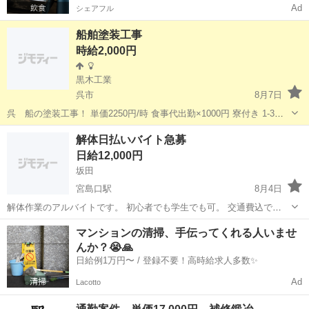
Ad
シェアフル
船舶塗装工事
時給2,000円
黒木工業
呉市
8月7日
呉 船の塗装工事！ 単価2250円/時 食事代出勤×1000円 寮付き 1-3名
お気軽に連絡下さい
広島
呉市
その他
解体日払いバイト急募
日給12,000円
坂田
宮島口駅
8月4日
解体作業のアルバイトです。 初心者でも学生でも可。 交通費込で
12000円〜です。 現場は宮島口です。 定型文には返信しません
広島
廿日市市
宮島口駅
その他
マンションの清掃、手伝ってくれる人いませ
んか？😭🙏
日給例1万円〜 / 登録不要！高時給求人多数✨
Ad
Lacotto