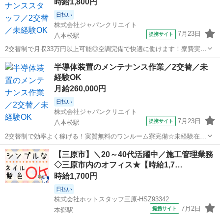
時給1,800円
日払い
株式会社ジャパンクリエイト
7月23日
提携サイト
八本松駅
2交替制で月収33万円以上可能◎空調完備で快適に働けます！寮費実質
無料のワンルーム寮完備☆／20代・30代・40代・50代在籍中 ＼株式会
広島
東広島市
八本松駅
その他
半導体装置のメンテナンス作業／2交替／未
社ジャパンクリエイトの強み／ 【製造・物流に特化した圧倒的な専門
経験OK
性】 ジャパンクリ...
月給260,000円
日払い
株式会社ジャパンクリエイト
7月23日
提携サイト
八本松駅
2交替制で効率よく稼げる！実質無料のワンルーム寮完備☆未経験在籍
中！丁寧な研修あり◎／20代・30代・40代・50代在籍中 ＼株式会社ジ
広島
東広島市
八本松駅
その他
【三原市】＼20～40代活躍中／施工管理業務
ャパンクリエイトの強み／ 【製造・物流に特化した圧倒的な専門性】
◇三原市内のオフィス★【時給1,7…
ジャパンクリエイト...
時給1,700円
日払い
株式会社ホットスタッフ三原-HSZ93342
7月2日
提携サイト
本郷駅