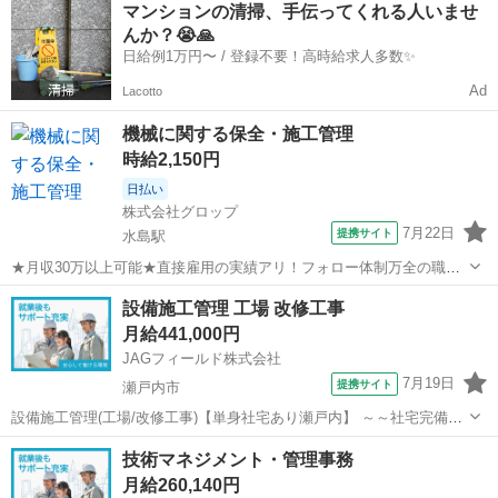
マンションの清掃、手伝ってくれる人いませ
の整備工事に関する建築施工管理です。現場監督5名体制で行なう工期
んか？😭🙏
5年の公共工事です。現...
日給例1万円〜 / 登録不要！高時給求人多数✨
Ad
Lacotto
機械に関する保全・施工管理
時給2,150円
日払い
株式会社グロップ
7月22日
提携サイト
水島駅
★月収30万以上可能★直接雇用の実績アリ！フォロー体制万全の職場
で安心◎【日勤／土日祝休み】 ＼猛暑対策実施中／ 涼しい自宅からス
岡山
倉敷市
水島駅
その他
設備施工管理 工場 改修工事
マホで『WEB登録』OK！ 当社では【WEB面談（カジュアル登録）】
月給441,000円
を 導入しています。 ...
JAGフィールド株式会社
7月19日
提携サイト
瀬戸内市
設備施工管理(工場/改修工事)【単身社宅あり瀬戸内】 ～～社宅完備★
スピード採用～～工場の改修に伴う設備施工管理です。空調・衛生・
岡山
瀬戸内市
その他
技術マネジメント・管理事務
給排水設備工事を担当いただきます。【担当業務】◇施工管理(工程管
月給260,140円
理・品質管理・安全管理)◇...