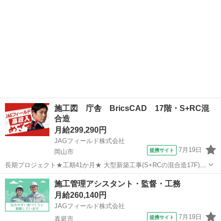
施工図 庁舎 BricsCAD 17階・S+RC混
合造
月給299,290円
JAGフィールド株式会社
7月19日
提携サイト
岡山市
長期プロジェクト★工期41か月★ 大型新築工事(S+RCの混合造17F)に
おいて図面経験が豊かなエンジニアを1名探しております♪ スーパーゼ
岡山
岡山市
その他
施工管理アシスタント・監督・工務
ネコンでの就業経験がある方は大歓迎！！ 【担当業務】 建築施工図
月給260,140円
■図面...
JAGフィールド株式会社
7月19日
提携サイト
真庭市