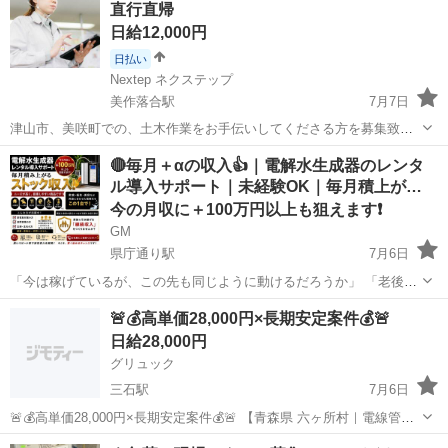
直行直帰
程管理・品質管理・安全...
日給12,000円
日払い
Nextep ネクステップ
美作落合駅
7月7日
津山市、美咲町での、土木作業をお手伝いしてくださる方を募集致し
ます。 ☆日給12000円！経験者優遇！ 日払い、週払い、月払いから選
岡山
久米郡
美作落合駅
その他
土木作業員
🔴毎月＋αの収入👍｜電解水生成器のレンタ
べます！ 正社員登用制度もご用意していますので、長く働きたくなっ
ル導入サポート｜未経験OK｜毎月積上が…
たらご相談ください！...
今の月収に＋100万円以上も狙えます❗️
GM
県庁通り駅
7月6日
「今は稼げているが、この先も同じように動けるだろうか」 「老後や
家族のために、将来に残る収入源を持ちたい」 そんな不安や想いをお
岡山
岡山市
県庁通り駅
その他
サブスク
🚨💰高単価28,000円×長期安定案件💰🚨
持ちの方に、ぜひ一度知っていただきたい案件です。 ⸻ 現在、水
日給28,000円
道水をそのまま飲まれている...
グリュック
三石駅
7月6日
🚨💰高単価28,000円×長期安定案件💰🚨 【青森県 六ヶ所村｜電線管敷
設工事｜作業員募集】 📍勤務地 青森県六ヶ所村 📅 工期 2026年8月頃
岡山
岡山市
三石駅
その他
個室