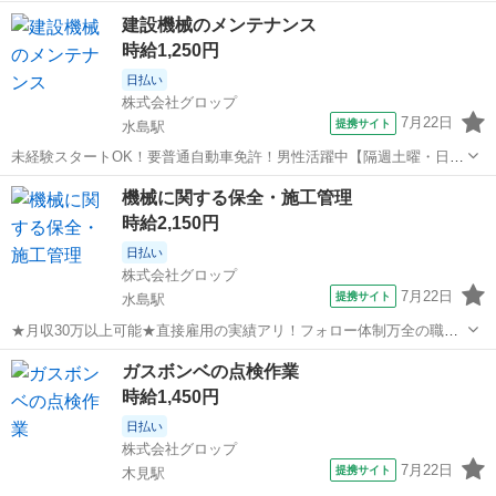
建設機械のメンテナンス
時給1,250円
日払い
株式会社グロップ
7月22日
提携サイト
水島駅
未経験スタートOK！要普通自動車免許！男性活躍中【隔週土曜・日祝
休み／駐車場無料】 ＼猛暑対策実施中／ 涼しい自宅からスマホで
岡山
倉敷市
水島駅
その他
機械に関する保全・施工管理
『WEB登録』OK！ 当社では【WEB面談（カジュアル登録）】を 導入
時給2,150円
しています。 履歴書も...
日払い
株式会社グロップ
7月22日
提携サイト
水島駅
★月収30万以上可能★直接雇用の実績アリ！フォロー体制万全の職場
で安心◎【日勤／土日祝休み】 ＼猛暑対策実施中／ 涼しい自宅からス
岡山
倉敷市
水島駅
その他
ガスボンベの点検作業
マホで『WEB登録』OK！ 当社では【WEB面談（カジュアル登録）】
時給1,450円
を 導入しています。 ...
日払い
株式会社グロップ
7月22日
提携サイト
木見駅