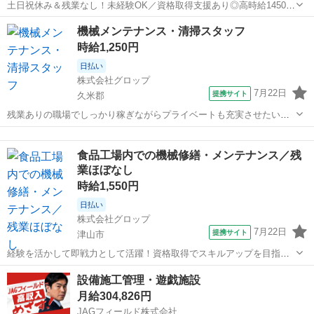
土日祝休み＆残業なし！未経験OK／資格取得支援あり◎高時給1450円
＆月収20万円以上可！ ＼猛暑対策実施中／ 涼しい自宅からスマホで
岡山
倉敷市
木見駅
その他
機械メンテナンス・清掃スタッフ
『WEB登録』OK！ 当社では【WEB面談（カジュアル登録）】を 導入
時給1,250円
しています。 ...
日払い
株式会社グロップ
7月22日
提携サイト
久米郡
残業ありの職場でしっかり稼ぎながらプライベートも充実させたい方
☆日勤で土日祝お休みのメンテナンス作業 ＼猛暑対策実施中／ 涼しい
岡山
久米郡
その他
自宅からスマホで『WEB登録』OK！ 当社では【WEB面談（カジュア
食品工場内での機械修繕・メンテナンス／残
ル登録）】を 導入してい...
業ほぼなし
時給1,550円
日払い
株式会社グロップ
7月22日
提携サイト
津山市
経験を活かして即戦力として活躍！資格取得でスキルアップを目指せ
る★残業ほぼなしでプライベート充実 ＼猛暑対策実施中／ 涼しい自宅
岡山
津山市
その他
設備施工管理・遊戯施設
からスマホで『WEB登録』OK！ 当社では【WEB面談（カジュアル登
月給304,826円
録）】を 導入しています...
JAGフィールド株式会社