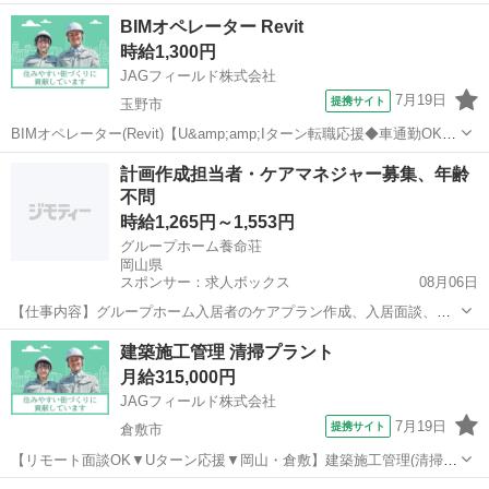
中！！ 業界最大手の建築設備工事会社での就業となります。 【担当業
岡山
勝田郡
その他
BIMオペレーター Revit
務】(空気調和設備)施工管理 ◇品質管理・工程管理・安全管理・写
時給1,300円
真管理 ◇書類作成 ◇...
JAGフィールド株式会社
7月19日
提携サイト
玉野市
BIMオペレーター(Revit)【U&amp;amp;Iターン転職応援◆車通勤OK◆
岡山県玉野市】 ◆ BIMオペレーター募集勤務地：岡山県玉野市 / 工場
岡山
玉野市
その他
計画作成担当者・ケアマネジャー募集、年齢
新築工事 / 現場勤務車通勤も可能◆ 業務内容図面作成・修正書類...
不問
時給1,265円～1,553円
グループホーム養命荘
岡山県
スポンサー：求人ボックス
08月06日
【仕事内容】グループホーム入居者のケアプラン作成、入居面談、事
務処理等 介護職/ヘルパー業務兼務 その他、法人が指示した業務 業務
アルバイト・パート
建築施工管理 清掃プラント
の変更範囲:事業所の定める業務 雇用期間の定め:あり1年 契約更新の
月給315,000円
可能性:あり(条件付きで更新あり...
JAGフィールド株式会社
7月19日
提携サイト
倉敷市
【リモート面談OK▼Uターン応援▼岡山・倉敷】建築施工管理(清掃プ
ラント) 【マイカー通勤OK◎社宅・レンタカー貸与OK】ゴミ処理施設
岡山
倉敷市
その他