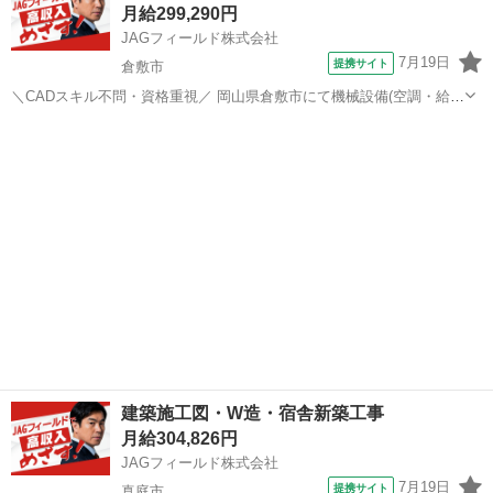
月給299,290円
募条件...
JAGフィールド株式会社
7月19日
提携サイト
倉敷市
＼CADスキル不問・資格重視／ 岡山県倉敷市にて機械設備(空調・給排
水・衛生)の施工管理者を募集しております。 応募条件は、業界経験5
岡山
倉敷市
その他
年以上(現場監督・職長・作業員など)および1級管工事施工管理技士を
お持ちの方と...
建築施工図・W造・宿舎新築工事
月給304,826円
JAGフィールド株式会社
7月19日
提携サイト
真庭市