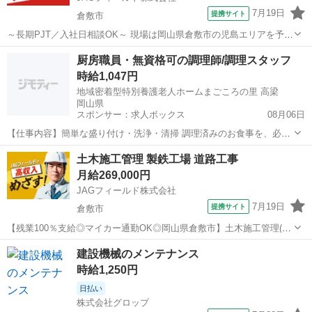
7月19日
提携サイト
倉敷市
～長期PJT／入社日相談OK～ 現場は岡山県倉敷市の児島エリアを予定
しておりますが、最寄り駅から離れているので車通勤が便利です。 (担
岡山
倉敷市
その他
厨房職員・無資格可の調理師/調理スタッフ
当プロジェクト) サブコンの支店管轄工事になります。 物件：遊戯施
時給1,047円
設 工事区分：改...
地域密着型特別養護老人ホームまごころの里 高梁
岡山県
スポンサー：求人ボックス
08月06日
【仕事内容】簡単な盛り付け・洗浄・清掃 調理済みのお食事を、必要
に応じて温めて盛り付けます。 原材料の調理はないので、未経験の方
アルバイト・パート
土木施工管理 製鉄工場 道路工事
もすぐに仕事を覚えれます。 変更の範囲:変更無し 雇用期間の定めな
月給269,000円
し 【経験・資格】<応募要件> ～5...
JAGフィールド株式会社
7月19日
提携サイト
倉敷市
【残業100％支給◎マイカー通勤OK◎岡山県倉敷市】土木施工管理(製
鉄工場/道路工事) 工場内の道路修繕/改修に伴う土木施工管理です。現
岡山
倉敷市
その他
建設機械のメンテナンス
場監督5名体制でサポートいただきます。【担当業務】◇現場管理(工
時給1,250円
程管理・品質管理・安全...
日払い
株式会社グロップ