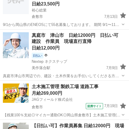
日給23,500円
裕心総業
倉敷市
7月13日
9/1から岡山県のENEOSにて55名募集しております。 期間 9/1〜11月
中頃迄（延長の可能性あり） 単価20000円（税別） インボイスなし税
岡山
倉敷市
その他
ボイラー
真庭市 津山市 日給12000円 日払い可
込 食事手当1500円（実働） 宿 ビジネスホテルか旅館で元請手配...
建設 作業員 現場直行直帰
日給12,000円
日払い
Nextep ネクステップ
美作落合駅
7月9日
真庭市津山市周辺での、建設・土木作業をお手伝いしてくださる方を
募集致します。☆日給12000円！ 未経験でも高日収！日払い、週払
岡山
真庭市
美作落合駅
その他
重機
土木施工管理 製鉄工場 道路工事
い、月払いから選べます！ 正社員登用制度もご用意していますので、
月給269,000円
長く働きたくなったらご相...
JAGフィールド株式会社
7月19日
提携サイト
倉敷市
【残業100％支給◎マイカー通勤OK◎岡山県倉敷市】土木施工管理(製
鉄工場/道路工事) 工場内の道路修繕/改修に伴う土木施工管理です。現
岡山
倉敷市
その他
【日払い可】作業員募集 日給12000円 現場
場監督5名体制でサポートいただきます。【担当業務】◇現場管理(工