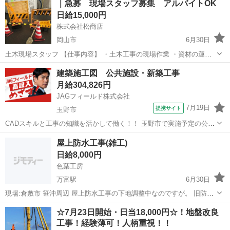
｜急募 現場スタッフ募集 アルバイトOK
～長期予定 ※最低4ヶ月勤務できる方 ※長期勤務可能な方...
日給15,000円
株式会社松商店
岡山市
6月30日
土木現場スタッフ 【仕事内容】 ・土木工事の現場作業 ・資材の運搬
・作業補助など ※未経験の方でもできる作業からスタートします。
岡山
岡山市
その他
玉掛け
建築施工図 公共施設・新築工事
⸻ 【給与】 日給：15,000円〜 ※経験・資格により優遇 ※給与形
月給304,826円
態など相...
JAGフィールド株式会社
7月19日
提携サイト
玉野市
CADスキルと工事の知識を活かして働く！！ 玉野市で実施予定の公共
施設の建設PJT。 現場駐在の施工図担当を探しております〇 ［担当業
岡山
玉野市
その他
屋上防水工事(雑工)
務］建築施工図 ＊図面作成・修正・確認 ＊干渉チェック ＊各
日給8,000円
種書類作成 ...
色葉工房
万富駅
6月30日
現場:倉敷市 笹沖周辺 屋上防水工事の下地調整中なのですが。 旧防水
塗膜の下地に施工されていた 収縮目地のシーリング及びバックアップ
岡山
赤磐市
万富駅
その他
防水工事
☆7月23日開始・日当18,000円☆！地盤改良
（前回発泡スチロールをカットしたような物）の撤去を手伝って下さ
工事！経験薄可！人柄重視！！
る方を募集してます。 雑エア...