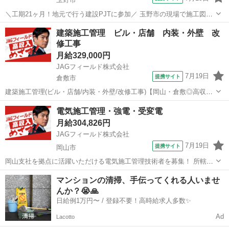
＼工期21ヶ月！地元で行う建設PJTに参加／ 玉野市の現場で施工図専
任スタッフを募集！ ［担当PJT］ ・公共施設/新築工事 ・RC造/
岡山
玉野市
その他
建築施工管理 ビル・店舗 内装・外壁 改
地上5階建て ・工期：21ヶ月予定 ・場所：岡山県玉野市 ・宇野
修工事
駅から...
月給329,000円
JAGフィールド株式会社
7月19日
提携サイト
倉敷市
建築施工管理(ビル・店舗/内装・外壁/改修工事)【岡山・倉敷◎高収入
&amp;土日休◎有名観光地を支える】 ～～ 物件多数・月収50万超え
岡山
倉敷市
その他
電気施工管理・強電・受変電
も ～～店舗やテナントビルの内装・外壁のリニューアル改修工事の
月給304,826円
建築施工管理者を募集...
JAGフィールド株式会社
7月19日
提携サイト
岡山市
岡山支社を拠点に活躍いただける電気施工管理技術者を募集！ 所轄エ
リア(倉敷市・総社市・津山市など)のオフィスビルなどを担当します。
岡山
岡山市
その他
マンションの清掃、手伝ってくれる人いませ
＜業務内容＞ 〇現場管理(工程・品質・安全) 〇写真ファイリング 〇書
んか？😭🙏
類作成・提出 ...
日給例1万円〜 / 登録不要！高時給求人多数✨
Ad
Lacotto