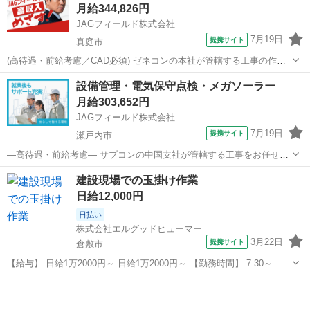
月給344,826円
看護師または准看護師 経...
JAGフィールド株式会社
7月19日
提携サイト
真庭市
(高待遇・前給考慮／CAD必須) ゼネコンの本社が管轄する工事の作図
専任担当者を募集中！ あなたのスキル、しっかり評価します。新たな
岡山
真庭市
その他
設備管理・電気保守点検・メガソーラー
ステージで、収入UPを実現！ 該当物件：寮・社宅/W造 【担当業務】
月給303,652円
施工図(建築)...
JAGフィールド株式会社
7月19日
提携サイト
瀬戸内市
—高待遇・前給考慮— サブコンの中国支社が管轄する工事をお任せし
ます。 お任せする現場は太陽光発電設備(ソーラーパネルなど)を予定
岡山
瀬戸内市
その他
建設現場での玉掛け作業
しております。 仕事内容は太陽光発電設備の保守・点検業務です。 ・
日給12,000円
瀬戸内市で就業をお...
日払い
株式会社エルグッドヒューマー
3月22日
提携サイト
倉敷市
【給与】 日給1万2000円～ 日給1万2000円～ 【勤務時間】 7:30～
16:30（休憩60分） 多少の前後あり 【休日】 シフトによる完全週休2
岡山
倉敷市
その他
日制 お盆休・年末年始・GWもあり 【お仕事内容】 全国からのご応...