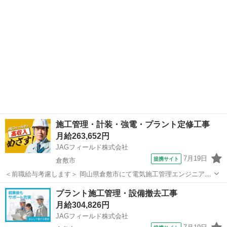
くともOK◎【仕事内容】 建...
施工管理・計装・強電・プラント定修工事
月給263,652円
JAGフィールド株式会社
7月19日
提携サイト
倉敷市
＜前職給与考慮します＞ 岡山県倉敷市にて電気施工管理エンジニアを
募集！ ［担当プロジェクト］ 〇工事内容：製造施設営繕工事 ［担当
岡山
倉敷市
その他
プラント施工管理・設備撤去工事
業務］ 〇工程管理 〇品質管理 〇安全管理 〇写真管理 〇書類作成
月給304,826円
〇施工図修正...
JAGフィールド株式会社