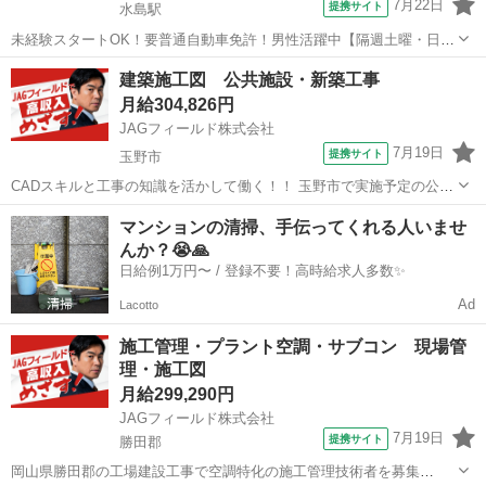
7月22日
提携サイト
水島駅
未経験スタートOK！要普通自動車免許！男性活躍中【隔週土曜・日祝
休み／駐車場無料】 ＼猛暑対策実施中／ 涼しい自宅からスマホで
岡山
倉敷市
水島駅
その他
建築施工図 公共施設・新築工事
『WEB登録』OK！ 当社では【WEB面談（カジュアル登録）】を 導入
月給304,826円
しています。 履歴書も...
JAGフィールド株式会社
7月19日
提携サイト
玉野市
CADスキルと工事の知識を活かして働く！！ 玉野市で実施予定の公共
施設の建設PJT。 現場駐在の施工図担当を探しております〇 ［担当業
岡山
玉野市
その他
マンションの清掃、手伝ってくれる人いませ
務］建築施工図 ＊図面作成・修正・確認 ＊干渉チェック ＊各
んか？😭🙏
種書類作成 ...
日給例1万円〜 / 登録不要！高時給求人多数✨
Ad
Lacotto
施工管理・プラント空調・サブコン 現場管
理・施工図
月給299,290円
JAGフィールド株式会社
7月19日
提携サイト
勝田郡
岡山県勝田郡の工場建設工事で空調特化の施工管理技術者を募集