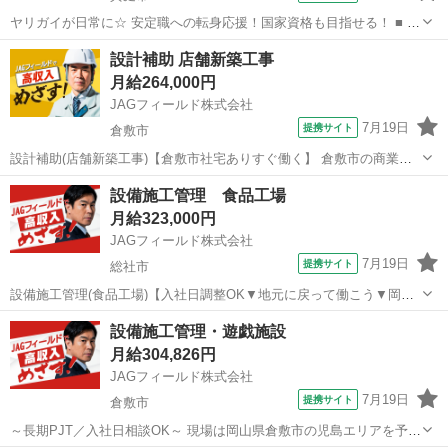
ヤリガイが日常に☆ 安定職への転身応援！国家資格も目指せる！ ■ 募
集概要 建設プロジェクトを進行するためのマネジメント業務をお任せ
岡山
真庭市
その他
設計補助 店舗新築工事
します。 ■ 主な業務内容 ・安全管理(事故や怪我の防止) ・工程管理
月給264,000円
(資材や職人手配...
JAGフィールド株式会社
7月19日
提携サイト
倉敷市
設計補助(店舗新築工事)【倉敷市社宅ありすぐ働く】 倉敷市の商業施
設新築工事における設計補助です。RC造大型店舗のプロット図の作図
岡山
倉敷市
その他
設備施工管理 食品工場
～修正をお願いします＜業務内容＞◇図面作成及び修正◇施工担当と
月給323,000円
の打合せ対応◇申請書類作成及...
JAGフィールド株式会社
7月19日
提携サイト
総社市
設備施工管理(食品工場)【入社日調整OK▼地元に戻って働こう▼岡
山・総社】 ～地場産業を盛上げる・夜勤ナシ～食品工場の設備改修に
岡山
総社市
その他
設備施工管理・遊戯施設
係る施工管理です。RC造物件の空調/衛生/給排水設備改修が対象。
月給304,826円
【担当業務】◇施工管理(工程...
JAGフィールド株式会社
7月19日
提携サイト
倉敷市
～長期PJT／入社日相談OK～ 現場は岡山県倉敷市の児島エリアを予定