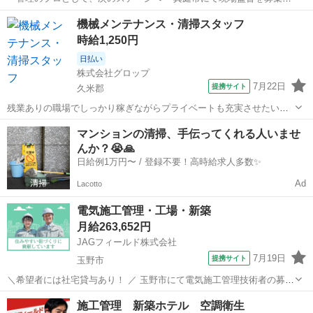
「品質・安全・工程をしっかり管理し、現場全体をスムーズに進めた
岡山
真庭市
その他
機械メンテナンス・清掃スタッフ
い」 そんな方にぴったりの環境です。あなたがこれまで培った経験は
時給1,250円
しっかり評価致します！ ...
日払い
株式会社グロップ
7月22日
提携サイト
久米郡
残業ありの職場でしっかり稼ぎながらプライベートも充実させたい方
☆日勤で土日祝お休みのメンテナンス作業 ＼猛暑対策実施中／ 涼しい
岡山
久米郡
その他
マンションの清掃、手伝ってくれる人いませ
自宅からスマホで『WEB登録』OK！ 当社では【WEB面談（カジュア
んか？😭🙏
ル登録）】を 導入してい...
日給例1万円〜 / 登録不要！高時給求人多数✨
Ad
Lacotto
電気施工管理・工場・新築
月給263,652円
JAGフィールド株式会社
7月19日
提携サイト
玉野市
＼希望者には社宅貸与あり！ ／ 玉野市にて電気施工管理技術者の募集
です。 【担当プロジェクト】 製造施設新築工事 ＜担当業務＞ 安全
岡山
玉野市
その他
施工管理 新築ホテル 空調衛生
管理・品質管理・工程管理 写真管理 専門業者との調整 書類作成 【応