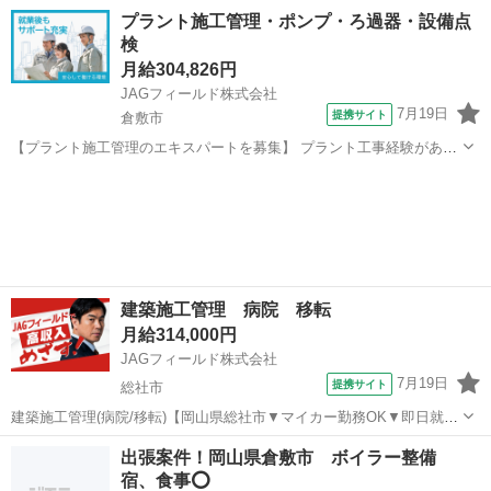
しておりますが、最寄り駅から離れているので車通勤が便利です。 (担
岡山
倉敷市
その他
プラント施工管理・ポンプ・ろ過器・設備点
当プロジェクト) サブコンの支店管轄工事になります。 物件：遊戯施
検
設 工事区分：改...
月給304,826円
JAGフィールド株式会社
7月19日
提携サイト
倉敷市
【プラント施工管理のエキスパートを募集】 プラント工事経験がある
シニア技術者を探しています。 天然ガス・石炭火力発電プラントでの
岡山
倉敷市
その他
定修工事をお任せ。 *循環水ポンプ/復水脱塩装置等の点検等がメイン
です 現場＞倉敷市潮通...
建築施工管理 病院 移転
月給314,000円
JAGフィールド株式会社
7月19日
提携サイト
総社市
建築施工管理(病院/移転)【岡山県総社市▼マイカー勤務OK▼即日就業
可】 ＜着任日相談OK◎入社日相談可能＞医療福祉施設の移転計画に
岡山
総社市
その他
出張案件！岡山県倉敷市 ボイラー整備
伴う施工管理業務です。現場監督6名体制で、RC造4階／工期13か月の
宿、食事⭕️
建築プロジェクトを担...