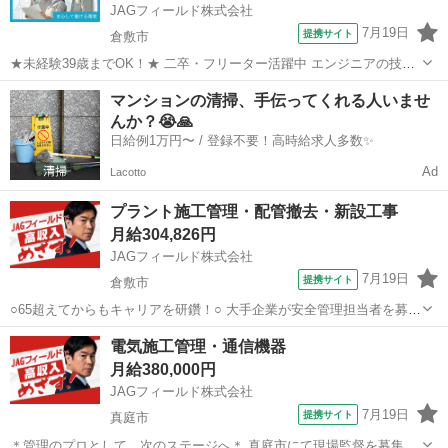
JAGフィールド株式会社
7月19日
提携サイト
倉敷市
★未経験39歳までOK！★ 二卒・フリーター活躍中 エンジニアの技術
を手に！ ■ 募集概要 建設プロジェクトを進行するためのマネジメント
岡山
倉敷市
その他
マンションの清掃、手伝ってくれる人いませ
業務をお任せします。 ■ 主な業務内容 ・写真の整理 状況を記録する
んか？😭🙏
ために撮影され...
日給例1万円〜 / 登録不要！高時給求人多数✨
Ad
Lacotto
プラント施工管理・配管撤去・新設工事
月給304,826円
JAGフィールド株式会社
7月19日
提携サイト
倉敷市
○65超えてからもキャリアを研鑽！○ 大手企業が安全管理担当者を募
集。 着任先は倉敷市の大型製鉄所です。 ＜担当業務＞ ＊施工管理(工
岡山
倉敷市
その他
電気施工管理・通信機器
程・品質) ＊安全管理業務 ＊危険行動の是正活動 ＊危険個所の報告 ＊
月給380,000円
図面修正業務...
JAGフィールド株式会社
7月19日
提携サイト
真庭市
＊管理のプロとして、次のステージへ＊ 真庭市にて現場監督を募集！