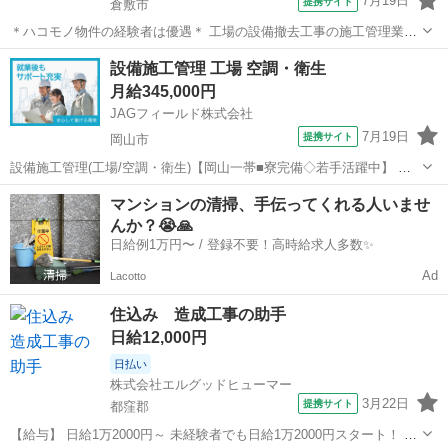
7月19日
提携サイト
倉敷市
＊ハコモノ物件の経験者は優遇＊ 工場の設備撤去工事の施工管理業
務。 倉敷市の化学工場構内が着任先です。 ＜担当業務＞ ＊施工管理
岡山
倉敷市
その他
設備施工管理 工場 空調・衛生
(工程・品質・安全) ＊写真管理 ＊報告書作成 ＊その他補助業務 など
月給345,000円
＜使用ソフト...
JAGフィールド株式会社
7月19日
提携サイト
岡山市
設備施工管理(工場/空調・衛生)【岡山一帯■寮完備◇若手活躍中】 岡
山県内の工場改修工事に伴う設備施工管理です。現場管理(工程管理・
岡山
岡山市
その他
マンションの清掃、手伝ってくれる人いませ
品質管理・安全管理)、図面修正(Tfas)、書類作成などを実施します。
んか？😭🙏
空調・衛生設備工事...
日給例1万円〜 / 登録不要！高時給求人多数✨
Ad
Lacotto
住込み 造成工事の助手
日給12,000円
日払い
株式会社エルグッドヒューマー
3月22日
提携サイト
都窪郡
【給与】 日給1万2000円～ 未経験者でも日給1万2000円スタート！ ゆ