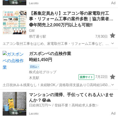
Ad
Lacotto
【募集定員あり】エアコン等の家電取付工
事・リフォーム工事の案件多数｜協力業者
様…
🔴年間売上2,000万円以上も可能‼️
GM
県庁通り駅
7月30日
エアコン取付工事をはじめ、家電取付工事・リフォーム工事など、多
数の案件をご用意しております！ 大手家電量販店様をはじめ、不動産
岡山
岡山市
県庁通り駅
その他
給湯器
ガスボンベの点検作業
管理会社様・建設会社様・工務店様・電材販売会社様・通販会社様な
時給1,450円
ど、多数の企業様とお取引しておりま...
日払い
株式会社グロップ
7月22日
提携サイト
木見駅
土日祝休み＆残業なし！未経験OK／資格取得支援あり◎高時給1450円
＆月収20万円以上可！ ＼猛暑対策実施中／ 涼しい自宅からスマホで
岡山
倉敷市
木見駅
その他
マンションの清掃、手伝ってくれる人いませ
『WEB登録』OK！ 当社では【WEB面談（カジュアル登録）】を 導入
んか？😭🙏
しています。 ...
日給例1万円〜 / 登録不要！高時給求人多数✨
Ad
Lacotto