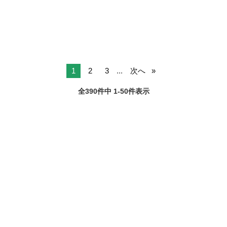
ポート 未経験...
1
2
3
...
次へ
全390件中 1-50件表示