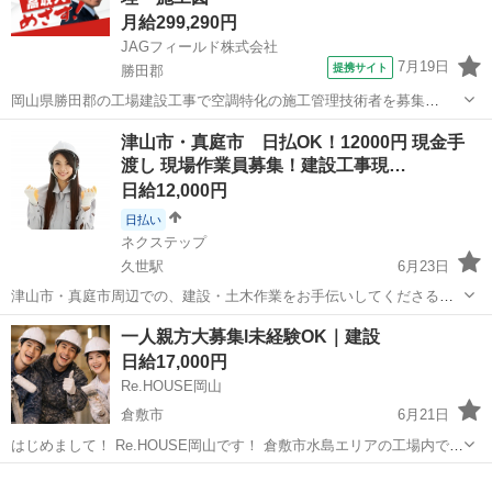
月給299,290円
JAGフィールド株式会社
7月19日
提携サイト
勝田郡
岡山県勝田郡の工場建設工事で空調特化の施工管理技術者を募集
中！！ 業界最大手の建築設備工事会社での就業となります。 【担当業
岡山
勝田郡
その他
津山市・真庭市 日払OK！12000円 現金手
務】(空気調和設備)施工管理 ◇品質管理・工程管理・安全管理・写
渡し 現場作業員募集！建設工事現…
真管理 ◇書類作成 ◇...
日給12,000円
日払い
ネクステップ
久世駅
6月23日
津山市・真庭市周辺での、建設・土木作業をお手伝いしてくださる方
を募集致します。☆日給12000円！ 未経験でも高日収！日払い、週払
岡山
真庭市
久世駅
その他
一人親方大募集l未経験OK｜建設
い、月払いから選べます！ 単発・1日のみでお試しも可能！ 正社員登
日給17,000円
用制度もご用意してい...
Re.HOUSE岡山
倉敷市
6月21日
はじめまして！ Re.HOUSE岡山です！ 倉敷市水島エリアの工場内で、
塗装作業のスタッフを募集しています！ 【仕事内容】 主に塗装作業の
岡山
倉敷市
その他
スタッフ
手伝いになります。 ・塗装作業の補助 ・簡単な塗り作業 ・職人のサ