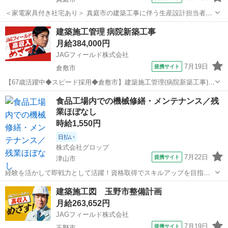
＜家電家具付き社宅あり＞ 真庭市の建築工事に伴う生産設計担当者の
募集です。 ＜現場詳細＞ ・社員寮新築工事 ・W造6階建て ・工期6カ
岡山
真庭市
その他
建築施工管理 病院新築工事
月 ＜担当業務＞ ・図面作図、チェック、修正 ・工程会議参加 ・書類
月給384,000円
作成 ・納...
JAGフィールド株式会社
7月19日
提携サイト
倉敷市
【67歳活躍中◆スピード採用◆倉敷市】建築施工管理(病院新築工事)
倉敷市で医療施設新築工事(S造 派遣社員 ◇各種社会保険完備 ※労
岡山
倉敷市
その他
食品工場内での機械修繕・メンテナンス／残
災保険・雇用保険・健康保険・厚生年金等 ◇正社員登用制度 ◇給与仮
業ほぼなし
払い制...
時給1,550円
日払い
株式会社グロップ
7月22日
提携サイト
津山市
経験を活かして即戦力として活躍！資格取得でスキルアップを目指せ
る★残業ほぼなしでプライベート充実 ＼猛暑対策実施中／ 涼しい自宅
岡山
津山市
その他
建築施工図 玉野市整備計画
からスマホで『WEB登録』OK！ 当社では【WEB面談（カジュアル登
月給263,652円
録）】を 導入しています...
JAGフィールド株式会社
7月19日
提携サイト
玉野市