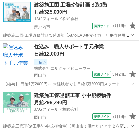
建築施工図 工場改修計画 S造3階
月給325,000円
JAGフィールド株式会社
7月19日
提携サイト
瀬戸内市
建築施工図(工場改修計画/S造3階)【AutoCAD◆マイカー可◆宿舎用意
OK◆岡山県瀬戸内市】 ＜電話★リモート★チャット相談OK＞瀬戸内
岡山
瀬戸内市
その他
住込み 職人サポート手元作業
市内で行なう工場改修工事に伴う施工図業務です。現場所員6名体制、
日給12,000円
S造3階建ての物...
日払い
株式会社エルグッドヒューマー
3月24日
提携サイト
岡山市
【給与】 日給1万2000円～ 未経験者でも日給1万2000円スタート！ ゆ
くゆく管理職なども目指せます！ 日給1万2000円～ 未経験者でも日給
岡山
岡山市
その他
建築施工管理 諸工事 小中規模物件
1万2000円スタート！ ゆくゆく管理職なども目指せます！ 【勤務時
月給299,290円
間】 9...
JAGフィールド株式会社
7月19日
提携サイト
岡山市
建築施工管理(諸工事/小中規模物件)【岡山市で働きたいアナタを応援
♪】 スーパーゼネコンが手掛ける建築の諸工事です。岡山営業所に所
岡山
岡山市
その他
属し市内一円の改修工事を担当小中規模がメインで大物件の経験が無