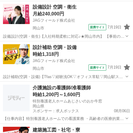
くゆく管理職なども目指せます！ 日給1万2000円～ 未経験者でも日給
岡山
都窪郡
その他
設備設計 空調・衛生
1万2000円スタート！ ゆくゆく管理職なども目指せます！ 【勤務時
月給240,000円
間】 8...
JAGフィールド株式会社
7月19日
提携サイト
岡山市
設備設計(空調・衛生)【入社時期柔軟に対応♪★岡山市内】 【事前の電
話・チャット相談可◎リモート面談OK】岡山市北区の大手サブコン支
岡山
岡山市
その他
設計補助 空調・設備
店にて設計エンジニアの募集です。公共施設・ビル・教育施設などの
時給1,318円
設備設計、積算、書類作成な...
JAGフィールド株式会社
7月19日
提携サイト
岡山市
設計補助(空調・設備)【Tfas▽経験浅OK▽オフィス常駐▽岡山駅ス
グ】 岡山支店所属のCADオペレーターを募集します。設計をメインに
岡山
岡山市
その他
介護施設の看護師/准看護師
下記業務をご担当頂きます。【業務内容】◇設計図作成・修正補助◇
時給1,200円～1,600円
付随する書類作成使用CA...
特別養護老人ホームあじさいのおか牛窓
岡山県
スポンサー：求人ボックス
08月06日
【仕事内容】特別養護老人ホームでの看護業務 ・高齢者の医療的業
務、及び看護全般 ・健康管理 ・服薬管理 業務の変更範囲:変更なし 雇
アルバイト・パート
建築施工図・社宅・寮
用期間の定めあり 1年(原則更新) 転勤なし 【経験・資格】<応募要件>