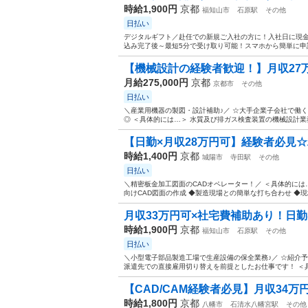
時給1,900円
京都
福知山市
石原駅
その他
日払い
デジタルギフト／赴任での新規ご入社の方に！入社日に現金
込み完了後～最短5分で受け取り可能！スマホから簡単に申請い
【機械設計の経験者歓迎！】月収27万
月給275,000円
京都
京都市
その他
日払い
＼産業用機器の製図・設計補助♪／ ☆大手企業子会社で働
◎ ＜具体的には…＞ 水質及び排ガス検査装置の機械設計業務
【日勤×月収28万円可】経験者必見☆精
時給1,400円
京都
城陽市
寺田駅
その他
日払い
＼精密板金加工図面のCADオペレーター！／ ＜具体的には
向けCAD図面の作成 ◆製造現場との簡単な打ち合わせ ◆現場
月収33万円可×社宅費補助あり！日
時給1,900円
京都
福知山市
石原駅
その他
日払い
＼小型電子部品製造工場で生産設備の保全業務♪／ ☆紹介予
派遣先での直接雇用切り替えを前提としたお仕事です！ ＜具体
【CAD/CAM経験者必見】月収34万
時給1,800円
京都
八幡市
石清水八幡宮駅
その他