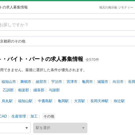
トの求人募集情報
地元の掲示板 ジモティー
京都府のその他
ト・バイト・パートの求人募集情報
全570件
用できません。最後に選択した条件が優先されます。
福知山市
舞鶴市
綾部市
宇治市
宮津市
亀岡市
城陽市
向日市
長
乙訓郡
相楽郡
綴喜郡
与謝郡
烏丸駅
福知山駅
中書島駅
亀岡駅
大宮駅
長岡天神駅
椥辻駅
CAD
生産管理
加工
その他