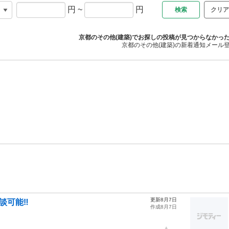
円
~
円
クリア
京都のその他(建築)でお探しの投稿が見つからなかっ
京都のその他(建築)の新着通知メール
更新8月7日
可能‼️
作成8月7日