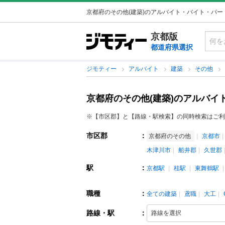
京都府のその他(建築)のアルバイト・バイト・パー
京都版
都道府県選択
ジモティー
アルバイト
建築
その他
京都府のその他(建築)のアルバイ
※【市区郡】と【路線・駅検索】の同時検索はご利
市区郡
：
京都府のその他
京都市
木津川市
船井郡
久世郡
駅
：
京都駅
桂駅
東舞鶴駅
職種
：
全ての建築
鳶職
大工
路線・駅
：