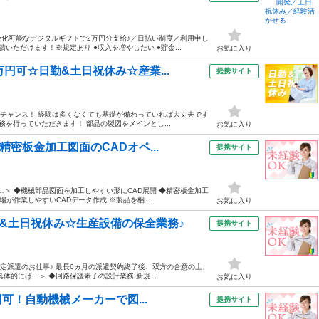
化可能なデジタルギフトで2万円分支給♪／日払い制度／利用申し
ただけます！※規定あり ●収入を増やしたい ●貯金...
お気に入り
円可☆日勤&土日祝休み☆産業...
提携サイト
くチャンス！ 経験は多くなくても基礎が備わっていれば大丈夫です
を行っていただきます！ 部品の製図をメインとし...
お気に入り
密板金加工図面のCADオペ...
提携サイト
…＞ ◆機械部品図面を加工しやすい形にCAD展開 ◆精密板金加工
が作業しやすいCADデータ作成 ※製品を梱...
お気に入り
勤&土日祝休み☆生産設備の保全業務♪
提携サイト
定派遣のお仕事♪ 最長6ヵ月の派遣契約終了後、双方の合意の上、
的には…＞ ◆回路保護素子の設計業務 新規...
お気に入り
円可！自動機械メーカーで図...
提携サイト