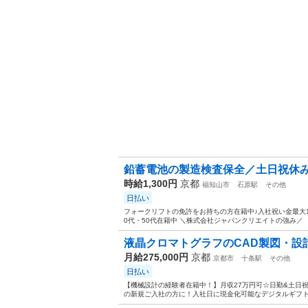
鉛蓄電池の製造検査保全／土日祝休
時給1,300円
京都
福知山市
石原駅
その他
日払い
フォークリフトの免許をお持ちの方在籍中♪入社祝い金最大1
0代・50代在籍中 ＼株式会社ジャパンクリエイトの強み／ 
液晶クロマトグラフのCAD製図・設
月給275,000円
京都
京都市
十条駅
その他
日払い
【機械設計の経験者在籍中！】月収27万円可☆日勤&土日祝
の新規ご入社の方に！入社日に現金化可能なデジタルギフトで2