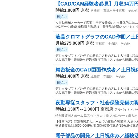
【CAD/CAM経験者必見】月収34万
時給1,800円
京都
八幡市
石清水八幡宮駅
その他
日払い
＼自動機械メーカーで図面・モデル作成♪／ ＜具体的には…
(NCデータ)作成 ※取扱う製品は、量産品(金属)となります 
液晶クロマトグラフのCAD作図／土
月給275,000円
京都
京都市
十条駅
その他
日払い
デジタルギフト／赴任での新規ご入社の方に！入社日に現金
込み完了後～最短5分で受け取り可能！スマホから簡単に申請い
精密板金のCAD図面作成者／土日祝
時給1,400円
京都
城陽市
寺田駅
その他
日払い
デジタルギフト／赴任での新規ご入社の方に！入社日に現金
込み完了後～最短5分で受け取り可能！スマホから簡単に申請い
夜勤専従スタッフ・社会保険完備の職
時給1,130円～1,300円
京都府
アルバイト・パ
特別養護老人ホーム 洛和ヴィラ大山崎
スポンサー：求人ボ
【仕事内容】特別養護老人ホームでの夜勤介護業務 入居され
交通費支給(上限50,000円/月) 別途残業代支給(15分単位支
電子部品の開発／土日祝休み／経験