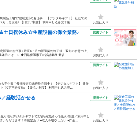
属製品工場で電気設計のお仕事！ 【デジタルギフト】 赴任での
円分支給♪ 【日払い制度】 利用申し込み完了後...
お気に入り
勤&土日祝休み☆生産設備の保全業務♪
提携サイト
定派遣のお仕事♪ 最長6ヵ月の派遣契約終了後、双方の合意の上、
的には…＞ ◆回路保護素子の設計業務 新規...
お気に入り
提携サイト
♪大手企業で長期安定◎未経験在籍中！ 【デジタルギフト】 赴任
2万円分支給♪ 【日払い制度】 利用申し込み完...
お気に入り
み／経験活かせる
提携サイト
化可能なデジタルギフトで2万円分支給♪／日払い制度／利用申し
ただけます！※規定あり ●収入を増やしたい ●貯金...
お気に入り