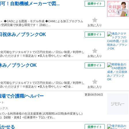
円可！自動機械メーカーで図...
提携サイト
＞ ◆CADによる図面・モデル作成 ◆CAMによる加工プログラム
☆空調完備で快適な環境です！ 詳細に...
お気に入り
日祝休み／ブランクOK
提携サイト
化可能なデジタルギフトで2万円分支給♪／日払い制度／利用申し
ただけます！※規定あり ●収入を増やしたい ●貯金...
お気に入り
休み／ブランクOK
提携サイト
化可能なデジタルギフトで2万円分支給♪／日払い制度／利用申し
ただけます！※規定あり ●収入を増やしたい ●貯金...
お気に入り
更新08月06日
場で介護職/ヘルパー
ート
ックス
ている利用者様の生活支援業務 試用期間14日間(条件変更なし)
給) 【経験・資格】<応募要件> 下記いずれ...
活かせる
提携サイト