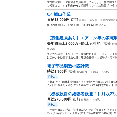
京都府西京区にて夜勤作業員募集しております‼️ 作業時間 23:0
で残業はなし） ‼️実働3〜3.5時間前後です‼️ 出勤日 月〜金（
8/4 搬出作業
日給13,000円
京都
京都市
等持院・立命館大学衣
搬出作業 朝8時〜17時 日当13000円 即日振り込み
【募集定員あり】エアコン等の家電取
🔴年間売上2,000万円以上も可能‼️
京都
京都
給湯器
エアコン取付工事をはじめ、家電取付工事・リフォーム工事
はじめ、不動産管理会社様・建設会社様・工務店様・電材販
電子部品製造の設計職
時給1,900円
京都
福知山市
石原駅
その他
日払い
月収33万円可×社宅費補助あり！日勤&土日祝休み☆生産設
入社日に現金化可能なデジタルギフトで2万円分支給♪ 【日払
【機械設計の経験者歓迎！】月収27万
月給275,000円
京都
京都市
その他
日払い
＼産業用機器の製図・設計補助♪／ ☆大手企業子会社で働
◎ ＜具体的には…＞ 水質及び排ガス検査装置の機械設計業務