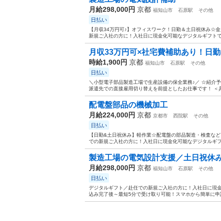
月給298,000円
京都
福知山市
石原駅
その他
日払い
【月収34万円可♪】オフィスワーク！日勤＆土日祝休み☆金
新規ご入社の方に！入社日に現金化可能なデジタルギフトで2万
月収33万円可×社宅費補助あり！日
時給1,900円
京都
福知山市
石原駅
その他
日払い
＼小型電子部品製造工場で生産設備の保全業務♪／ ☆紹介予
派遣先での直接雇用切り替えを前提としたお仕事です！ ＜具体
配電盤部品の機械加工
月給224,000円
京都
京都市
西院駅
その他
日払い
【日勤&土日祝休み】軽作業☆配電盤の部品製造・検査など
での新規ご入社の方に！入社日に現金化可能なデジタルギフトで
製造工場の電気設計支援／土日祝休
月給298,000円
京都
福知山市
石原駅
その他
日払い
デジタルギフト／赴任での新規ご入社の方に！入社日に現金
込み完了後～最短5分で受け取り可能！スマホから簡単に申請い