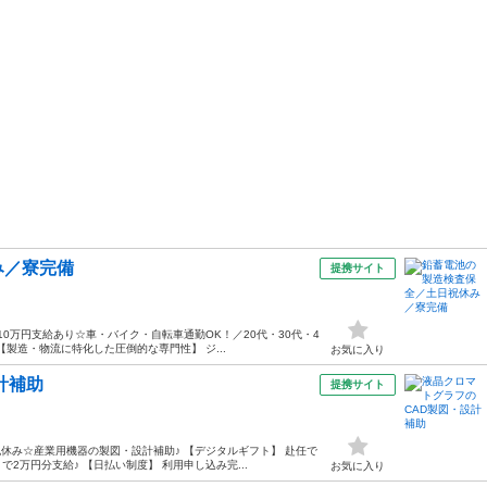
み／寮完備
提携サイト
0万円支給あり☆車・バイク・自転車通勤OK！／20代・30代・4
【製造・物流に特化した圧倒的な専門性】 ジ...
お気に入り
計補助
提携サイト
休み☆産業用機器の製図・設計補助♪ 【デジタルギフト】 赴任で
万円分支給♪ 【日払い制度】 利用申し込み完...
お気に入り