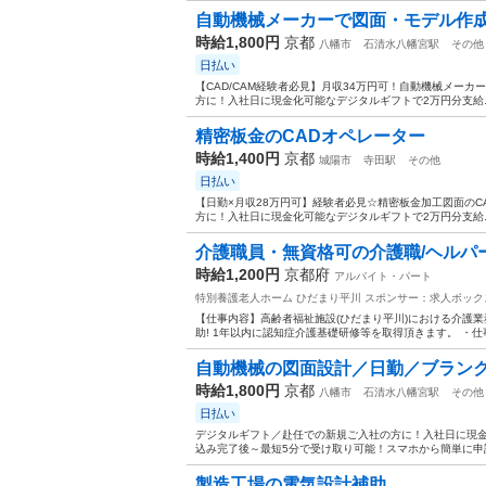
自動機械メーカーで図面・モデル作
時給1,800円
京都
八幡市
石清水八幡宮駅
その他
日払い
【CAD/CAM経験者必見】月収34万円可！自動機械メーカ
方に！入社日に現金化可能なデジタルギフトで2万円分支給♪ 
精密板金のCADオペレーター
時給1,400円
京都
城陽市
寺田駅
その他
日払い
【日勤×月収28万円可】経験者必見☆精密板金加工図面のC
方に！入社日に現金化可能なデジタルギフトで2万円分支給♪ 
介護職員・無資格可の介護職/ヘルパ
時給1,200円
京都府
アルバイト・パート
特別養護老人ホーム ひだまり平川
スポンサー：求人ボック
【仕事内容】高齢者福祉施設(ひだまり平川)における介護業
助! 1年以内に認知症介護基礎研修等を取得頂きます。 ・仕事内
自動機械の図面設計／日勤／ブランク
時給1,800円
京都
八幡市
石清水八幡宮駅
その他
日払い
デジタルギフト／赴任での新規ご入社の方に！入社日に現金
込み完了後～最短5分で受け取り可能！スマホから簡単に申請い
製造工場の電気設計補助