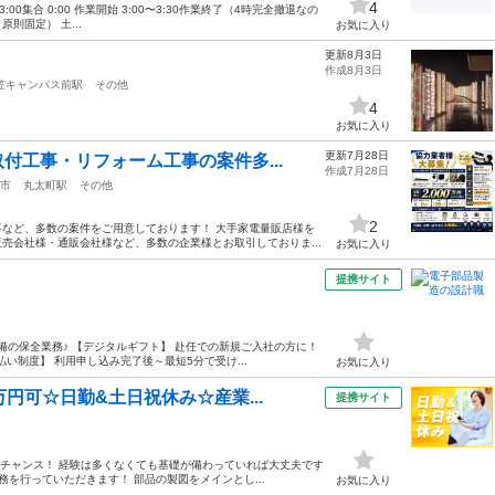
4
0集合 0:00 作業開始 3:00〜3:30作業終了（4時完全撤退なの
原則固定） 土...
お気に入り
更新8月3日
作成8月3日
笠キャンパス前駅
その他
4
お気に入り
更新7月28日
付工事・リフォーム工事の案件多...
作成7月28日
市
丸太町駅
その他
2
など、多数の案件をご用意しております！ 大手家電量販店様を
売会社様・通販会社様など、多数の企業様とお取引しておりま...
お気に入り
提携サイト
備の保全業務♪ 【デジタルギフト】 赴任での新規ご入社の方に！
い制度】 利用申し込み完了後～最短5分で受け...
お気に入り
円可☆日勤&土日祝休み☆産業...
提携サイト
くチャンス！ 経験は多くなくても基礎が備わっていれば大丈夫です
を行っていただきます！ 部品の製図をメインとし...
お気に入り