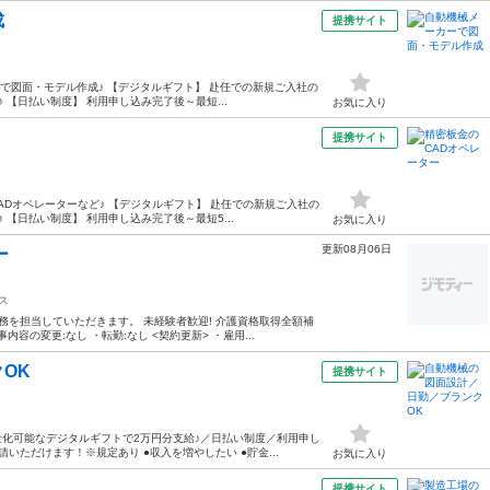
成
提携サイト
ーで図面・モデル作成♪ 【デジタルギフト】 赴任での新規ご入社の
【日払い制度】 利用申し込み完了後～最短...
お気に入り
提携サイト
ADオペレーターなど♪ 【デジタルギフト】 赴任での新規ご入社の
【日払い制度】 利用申し込み完了後～最短5...
お気に入り
更新08月06日
ー
ス
務を担当していただきます。 未経験者歓迎! 介護資格取得全額補
容の変更:なし ・転勤:なし <契約更新> ・雇用...
OK
提携サイト
化可能なデジタルギフトで2万円分支給♪／日払い制度／利用申し
ただけます！※規定あり ●収入を増やしたい ●貯金...
お気に入り
提携サイト