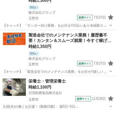
時給1,300円
日払い
株式会社グロップ
7月27日
提携サイト
玉野市
【キャッチ】 「サンダー掛け業務」をお任せ!!日払いあり未経験スタ
ッフ活躍中未経験スタッフ活躍中◎★未経験歓迎★＜日勤×土日休み／
岡山
玉野市
工場
製造会社でのメンテナンス業務！履歴書不
残業なし！／車通勤OK＞機械部品を製造している工場での製造補助作
要！カンタン＆スムーズ就業！今すぐ稼げ
業 【コメント】 ＊＊充実し...
る…
時給1,350円
日払い
株式会社グロップ
7月27日
提携サイト
玉野市
【キャッチ】 「製造会社でのメンテナンス業務」をお任せ!!嬉しい日
払い制度あり★未経験から活躍中のスタッフ多数♪【11月、12月までの
岡山
玉野市
工場
栄養士・管理栄養士
短期間♪】ものづくりがしたい方必見！20代から40代が活躍中！製造工
時給1,100円
場での金属研磨などの業...
日清医療食品株式会社
11月20日
提携サイト
玉野市
主婦(夫)の働くを応援！ [勤務日数]： 週5日~5日
07:00~16:00/09:00~18:00 月/火/水/木/金/土/日 などから選べます [勤務
岡山
玉野市
栄養士