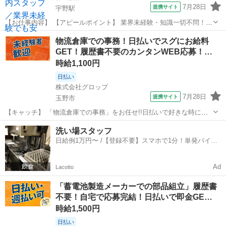
7月28日
提携サイト
宇野駅
【お仕事内容】 【アピールポイント】 業界未経験・知識一切不問！充
実の研修で安心スタート！ 個人ノルマなし！チームで目標を達成する
岡山
玉野市
宇野駅
携帯ショップ
物流倉庫での事務！日払いでスグにお給料
スタイルだから、はじめての接客でも安心！ 残業ほぼなし＆有給休暇
GET！履歴書不要のカンタンWEB応募！…
100％消化OK！仕事もプライ...
時給1,100円
日払い
株式会社グロップ
7月28日
提携サイト
玉野市
【キャッチ】 「物流倉庫での事務」をお任せ!!日払いで好きな時にお
給料GET☆未経験スタッフも活躍中！事務経験なしでも応募可能！長
岡山
玉野市
一般事務
洗い場スタッフ
期での一般事務業務/未経験大歓迎♪ 【コメント】 ＊＊充実したお仕事
日給例1万円〜 /【登録不要】スマホで1分！単発バイト
探しをサポートします＊＊...
一括検索✨
Ad
Lacotto
「蓄電池製造メーカーでの部品組立」履歴書
不要！自宅で応募完結！日払いで即金GE…
時給1,500円
日払い