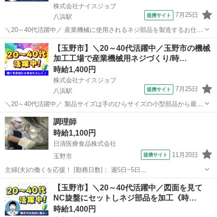
株式会社ナイスジョブ
7月25日
提携サイト
八浜駅
＼20～40代活躍中／ 産業機械に使用されるネジ部品を製造するお仕事
です。 【作業の流れ】 (1)図面を確認 (2)材料を機械へセット (3)NC旋
岡山
玉野市
八浜駅
工場
【玉野市】＼20～40代活躍中／玉野市の機械
盤を操作して加工 (4)完成品の寸法を測定 (5)検査を行い品質を確...
加工工場で産業機械用ネジづくり/時…
時給1,400円
株式会社ナイスジョブ
7月25日
提携サイト
八浜駅
＼20～40代活躍中／ 製品サイズは手のひらサイズの小型部品から最大
60kg程度のネジまで幅広く、加工技術を磨きながら成長できます。 経
岡山
玉野市
八浜駅
工場
調理師
験豊富なスタッフがサポートするため、未経験からでも安心してスタ
時給1,100円
ートできます。 ---...
日清医療食品株式会社
11月20日
提携サイト
玉野市
主婦(夫)の働くを応援！ [勤務日数]： 週5日~5日
05:00~14:00/09:00~18:00 月/火/水/木/金/土/日 などから選べます [勤務
岡山
玉野市
キッチン
【玉野市】＼20～40代活躍中／図面を見て
地・最寄駅]： 岡山県玉野市築港１丁目１５－３ 日清医療食品株式...
NC旋盤にセットしネジ部品を加工《時…
時給1,400円