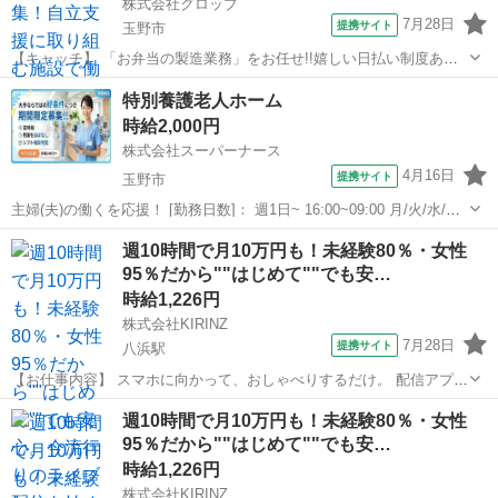
株式会社グロップ
7月28日
提携サイト
玉野市
【キャッチ】 「お弁当の製造業務」をお任せ!!嬉しい日払い制度あり
☆未経験OK！【深夜で短時間】人気の軽作業☆効率よく稼げる深夜勤
岡山
玉野市
工場
特別養護老人ホーム
務♪未経験者大歓迎◎時短・週3日勤務相談可能 【コメント】 ＊＊充実
時給2,000円
したお仕事探しをサポート...
株式会社スーパーナース
4月16日
提携サイト
玉野市
主婦(夫)の働くを応援！ [勤務日数]： 週1日~ 16:00~09:00 月/火/水/木/
金/土/日 などから選べます [勤務地・最寄駅]： 岡山県玉野市 株式会社
岡山
玉野市
看護師
週10時間で月10万円も！未経験80％・女性
スーパーナース 宇野駅バス25分 [職種名]：特別養...
95％だから""はじめて""でも安…
時給1,226円
株式会社KIRINZ
7月28日
提携サイト
八浜駅
【お仕事内容】 スマホに向かって、おしゃべりするだけ。 配信アプリ
（17LIVE／Pococha／IRIAM など）でライブ配信するお仕事です。
岡山
玉野市
八浜駅
イベントスタッフ
週10時間で月10万円も！未経験80％・女性
——————————— 配信内容はぜんぶ自由
95％だから""はじめて""でも安…
——————————— ・今日...
時給1,226円
株式会社KIRINZ