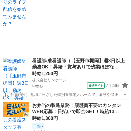
看護師/准看護師（【玉野市梶岡】週3日以上
勤務OK！昇給・賞与ありで残業ほぼな…
時給1,250円
株式会社リンケージ
7月28日
提携サイト
宇野駅
【お仕事内容】 地域に根ざした特別養護老人ホームで、看護や健康管
理を担当します。 ・点滴や注射、血圧測定、体重測定、検温などの業
岡山
玉野市
宇野駅
看護師
お弁当の製造業務！履歴書不要のカンタン
務を行います。 ・その他、保健衛生に関わる業務もお任せします。 勤
WEB応募！日払いで即金GET！時給13…
務内容に大きな変更はなく、雇用...
時給1,300円
日払い