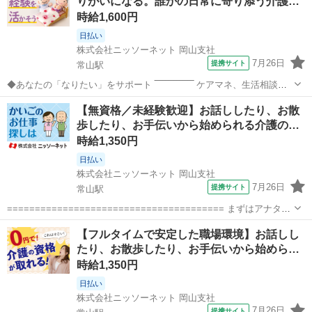
りがいになる。誰かの日常に寄り添う介護…
メント】 ＊＊充実したお...
時給1,600円
日払い
株式会社ニッソーネット 岡山支社
7月26日
提携サイト
常山駅
◆あなたの「なりたい」をサポート ‾‾‾‾‾‾‾‾‾‾‾‾‾‾ ケアマネ、生活相談
員、サ責、社会福祉士など 「いつかは、こういう役割を目指したい」
岡山
玉野市
常山駅
その他
【無資格／未経験歓迎】お話ししたり、お散
「もっと専門性を上げたい」 そんなあなたの想いをぜひ教えてくださ
歩したり、お手伝いから始められる介護の…
い。 あなた...
時給1,350円
日払い
株式会社ニッソーネット 岡山支社
7月26日
提携サイト
常山駅
======================================= まずはアナタの
ご希望を教えてください♪
岡山
玉野市
常山駅
その他
【フルタイムで安定した職場環境】お話しし
======================================= 弊社の求人は
たり、お散歩したり、お手伝いから始めら…
【無資格...
時給1,350円
日払い
株式会社ニッソーネット 岡山支社
7月26日
提携サイト