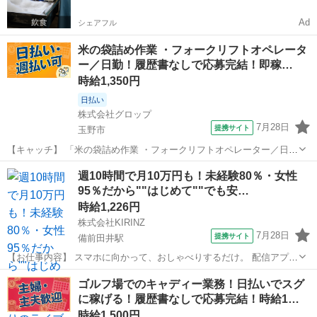
Ad
シェアフル
米の袋詰め作業 ・フォークリフトオペレータ
ー／日勤！履歴書なしで応募完結！即稼…
時給1,350円
日払い
株式会社グロップ
7月28日
提携サイト
玉野市
【キャッチ】 「米の袋詰め作業 ・フォークリフトオペレーター／日
勤」をお任せ!!日払いOK♪未経験スタッフ活躍中！2027年2月末まで！
岡山
玉野市
仕分け
週10時間で月10万円も！未経験80％・女性
年末年始休暇もあり♪未経験歓迎☆彡車通勤可◎男性多数活躍中の職
95％だから""はじめて""でも安…
場！ 【コメント】 ＊＊...
時給1,226円
株式会社KIRINZ
7月28日
提携サイト
備前田井駅
【お仕事内容】 スマホに向かって、おしゃべりするだけ。 配信アプリ
（17LIVE／Pococha／IRIAM など）でライブ配信するお仕事です。
岡山
玉野市
備前田井駅
イベントスタッフ
ゴルフ場でのキャディー業務！日払いでスグ
——————————— 配信内容はぜんぶ自由
に稼げる！履歴書なしで応募完結！時給1…
——————————— ・今日...
時給1,500円