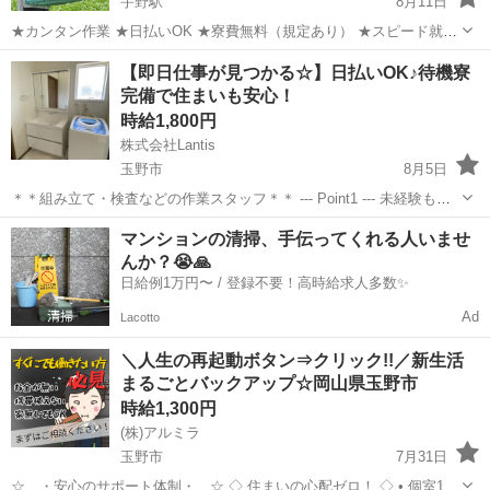
宇野駅
8月11日
★カンタン作業 ★日払いOK ★寮費無料（規定あり） ★スピード就業
（最短翌日） ■ 仕事内容 主に以下のような作業を行います。 基本的
岡山
玉野市
宇野駅
仕分け
雑草
【即日仕事が見つかる☆】日払いOK♪待機寮
には複数人で作業します。 ・野菜の収穫 ・仕分けや梱包 ...
完備で住まいも安心！
時給1,800円
株式会社Lantis
玉野市
8月5日
＊＊組み立て・検査などの作業スタッフ＊＊ --- Point1 --- 未経験も就
業OK！ 工場未経験でもご安心ください！！ 先輩スタッフがイチから
岡山
玉野市
工場
スタッフ
マンションの清掃、手伝ってくれる人いませ
丁寧にサポート！ 未経験からスタートした方も多数活躍しています
んか？😭🙏
☆...
日給例1万円〜 / 登録不要！高時給求人多数✨
Ad
Lacotto
＼人生の再起動ボタン⇒クリック!!／新生活
まるごとバックアップ☆岡山県玉野市
時給1,300円
(株)アルミラ
玉野市
7月31日
☆…・安心のサポート体制・…☆ ◇ 住まいの心配ゼロ！ ◇ • 個室1R