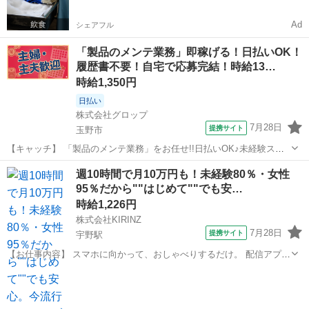
お給料がもらえる✨
Ad
シェアフル
「製品のメンテ業務」即稼げる！日払いOK！
履歴書不要！自宅で応募完結！時給13…
時給1,350円
日払い
株式会社グロップ
7月28日
提携サイト
玉野市
【キャッチ】 「製品のメンテ業務」をお任せ!!日払いOK♪未経験スタ
ッフも活躍中☆【土日祝休み】ものづくりがしたい方必見！20代から
岡山
玉野市
工場
週10時間で月10万円も！未経験80％・女性
40代が活躍中！製造工場での金属研磨などの業務！ 【コメント】 ＊＊
95％だから""はじめて""でも安…
充実したお仕事探しをサ...
時給1,226円
株式会社KIRINZ
7月28日
提携サイト
宇野駅
【お仕事内容】 スマホに向かって、おしゃべりするだけ。 配信アプリ
（17LIVE／Pococha／IRIAM など）でライブ配信するお仕事です。
岡山
玉野市
宇野駅
イベントスタッフ
——————————— 配信内容はぜんぶ自由
——————————— ・今日...