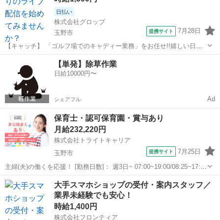
日払い
株式会社グロップ
7月28日
提携サイト
玉野市
【キャッチ】 「ゴルフ場でのキャディー業務」をお任せ!!嬉しい日払
い制度あり♪未経験から活躍中のスタッフ多数♪【ゴルフ好き必見！】
岡山
玉野市
その他
【単発】除草作業
ゴルフ場でのポーター及びキャディーのお仕事です！夏場はドリンク
日給10000円〜
支給あり♪ 【コメント】 ＊＊...
Ad
シェアフル
保育士・認可保育園・賞与あり
月給232,220円
株式会社トライトキャリア
7月25日
提携サイト
玉野市
主婦(夫)の働くを応援！ [勤務日数]： 週3日~ 07:00~19:00/08:25~17:20
[勤務地・最寄駅]： 岡山県玉野市槌ケ原948 非公開 常山駅自動車4分／
岡山
玉野市
保育士
大手スマホショップの受付・案内スタッフ／
迫川駅／八浜駅 [職種名]：保育士・認可保...
業界未経験でも安心！
時給1,400円
株式会社フロンティア