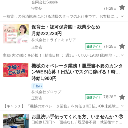
合同会社Supple
宇野駅
7月29日
一棟貸しの宿泊施設における清掃スタッフのお仕事です。お客様に快
適な滞在を提供するため、清掃業務を中心に担当していただきます。
岡山
玉野市
宇野駅
その他
オープニング
保育士・認可保育園・残業少なめ
【主な仕事内容】 宿泊施設の各部屋及びキッチン・トイレ・廊下の清
月給222,220円
掃 リネン類の交換や...
株式会社トライトキャリア
7月25日
提携サイト
玉野市
主婦(夫)の働くを応援！ [勤務日数]： 週3日~ 07:00~19:00 [勤務地・最
寄駅]： 岡山県玉野市築港2丁目15-16 非公開 宇野駅徒歩10分 [職種
岡山
玉野市
保育士
機械のオペレータ業務！履歴書不要のカンタ
名]：保育士・認可保育園・残業少なめ [求人概要]...
ンWEB応募！日払いでスグに稼げる！時…
時給1,900円
日払い
株式会社グロップ
7月28日
提携サイト
玉野市
【キャッチ】 「機械のオペレータ業務」をお任せ!!日払いOK未経験ス
タッフ活躍中未経験スタッフも活躍中♪【2交代】時給1900円！月収40
岡山
玉野市
工場
お皿洗い手伝ってくれる方、いませんか？🥹
万以上可能☆製造業・機械操作の経験を活かせる♪土日休み／男性活躍
日給例1万円〜 面接なし / 履歴書不要！就業後すぐに
中 【コメント】 ＊...
お給料がもらえる✨