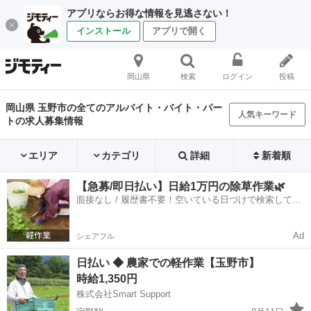
アプリならお得な情報を見逃さない！
インストール
アプリで開く
岡山県
検索
ログイン
投稿
岡山県 玉野市の全てのアルバイト・バイト・パー
人気キーワード
トの求人募集情報
エリア
カテゴリ
詳細
新着順
【急募/即日払い】日給1万円の除草作業🌿
面接なし / 履歴書不要！空いている日づけで検索して即
日はたらける✨
Ad
シェアフル
日払い ◆ 農家での軽作業【玉野市】
時給1,350円
株式会社Smart Support