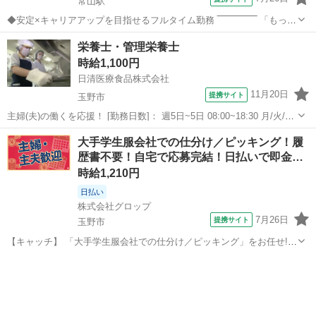
常山駅
◆安定×キャリアアップを目指せるフルタイム勤務 ‾‾‾‾‾‾‾‾‾‾‾‾‾‾ 「もっと
環境や待遇をよくしていきたい…」 「スキルアップやキャリアアップ
岡山
玉野市
常山駅
その他
栄養士・管理栄養士
もあきらめたくない」 そんなあなただからこそ、介護職はおすすめ♪
時給1,100円
初任者研...
日清医療食品株式会社
11月20日
提携サイト
玉野市
主婦(夫)の働くを応援！ [勤務日数]： 週5日~5日 08:00~18:30 月/火/水/
木/金/土/日 などから選べます [勤務地・最寄駅]： 岡山県玉野市宇野２
岡山
玉野市
栄養士
大手学生服会社での仕分け／ピッキング！履
丁目３－１ 日清医療食品株式会社 神戸支店 地方独立行...
歴書不要！自宅で応募完結！日払いで即金…
時給1,210円
日払い
株式会社グロップ
7月26日
提携サイト
玉野市
【キャッチ】 「大手学生服会社での仕分け／ピッキング」をお任せ!!
日払いOK♪未経験スタッフも活躍中★＜かんたん軽作業＞毎年恒例の
岡山
玉野市
仕分け
学生服業務♪10月開始◎大量募集！同期多数で安心★幅広い年齢層活躍
中！ 【コメント】 ＊＊充...