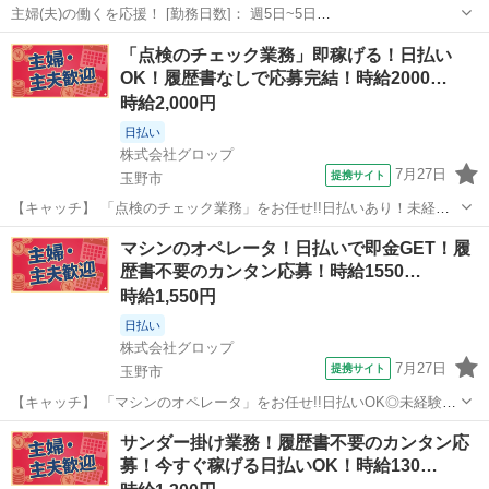
主婦(夫)の働くを応援！ [勤務日数]： 週5日~5日
05:30~14:30/10:30~19:30 月/火/水/木/金/土/日 などから選べます [勤務
岡山
玉野市
キッチン
「点検のチェック業務」即稼げる！日払い
地・最寄駅]： 岡山県玉野市玉原２丁目２４－４０ 日清医療食品株...
OK！履歴書なしで応募完結！時給2000…
時給2,000円
日払い
株式会社グロップ
7月27日
提携サイト
玉野市
【キャッチ】 「点検のチェック業務」をお任せ!!日払いあり！未経験
OK◎＜玉野市＞特殊車両のメンテナンス整備業【経験者時給2000円！
岡山
玉野市
工場
マシンのオペレータ！日払いで即金GET！履
未経験者は時給1500円／土日祝休み】 【コメント】 ＊＊充実したお
歴書不要のカンタン応募！時給1550…
仕事探しをサポートし...
時給1,550円
日払い
株式会社グロップ
7月27日
提携サイト
玉野市
【キャッチ】 「マシンのオペレータ」をお任せ!!日払いOK◎未経験
OK♪＼2交代勤務でしっかり稼げる／4勤2休でプライベートも充実◎安
岡山
玉野市
工場
サンダー掛け業務！履歴書不要のカンタン応
定企業で働ける♪20代30代男性活躍中 【コメント】 ＊＊充実したお仕
募！今すぐ稼げる日払いOK！時給130…
事探しをサポートし...