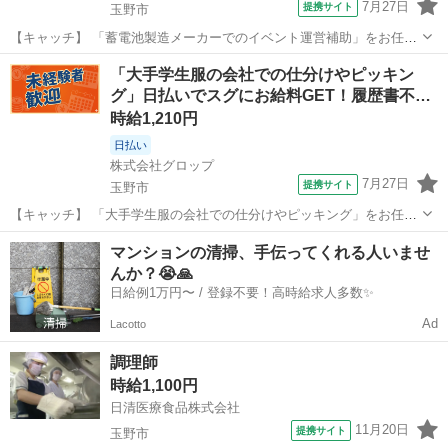
7月27日
提携サイト
玉野市
【キャッチ】 「蓄電池製造メーカーでのイベント運営補助」をお任
せ!!日払いあり☆未経験スタッフ活躍中★〈1ヶ月限定★〉綺麗な工場
岡山
玉野市
その他
「大手学生服の会社での仕分けやピッキン
内でイベントの運営補助！お客さんに設備やモニュメントの説明◎冷
グ」日払いでスグにお給料GET！履歴書不…
暖房完備◎ 【コメント】 ＊＊充...
時給1,210円
日払い
株式会社グロップ
7月27日
提携サイト
玉野市
【キャッチ】 「大手学生服の会社での仕分けやピッキング」をお任
せ!!日払いあり♪未経験OK☆＜かんたん軽作業＞毎年恒例の学生服業務
岡山
玉野市
仕分け
マンションの清掃、手伝ってくれる人いませ
♪10月開始◎大量募集！同期多数で安心★幅広い年齢層活躍中！ 【コ
んか？😭🙏
メント】 ＊＊充実したお仕...
日給例1万円〜 / 登録不要！高時給求人多数✨
Ad
Lacotto
調理師
時給1,100円
日清医療食品株式会社
11月20日
提携サイト
玉野市