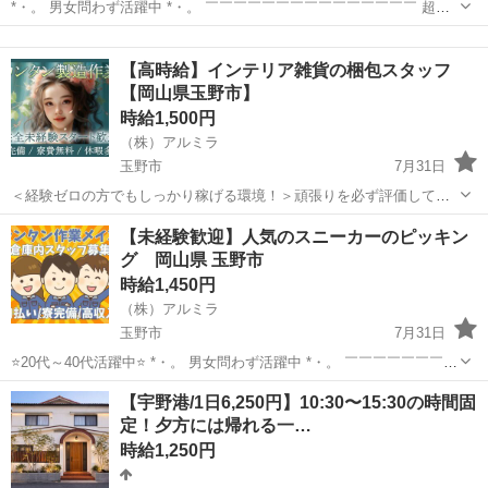
*・。 男女問わず活躍中 *・。 ￣￣￣￣￣￣￣￣￣￣￣￣￣￣￣ 超カ
ンタン作業のみなので 経験や資格は必要ナシ！ 活躍中のスタッフさん
岡山
玉野市
物流
時給
も約80％が未経験からのスタート♪ 初めてで不安な気持ちを ...
【高時給】インテリア雑貨の梱包スタッフ
【岡山県玉野市】
時給1,500円
（株）アルミラ
玉野市
7月31日
＜経験ゼロの方でもしっかり稼げる環境！＞頑張りを必ず評価してく
れる職場なので努力次第で時給はどんどんUP！ プロのコーディネータ
岡山
玉野市
倉庫
時給
【未経験歓迎】人気のスニーカーのピッキン
ーがサポートします♪ お急ぎの方は『06-4963-0032』にお電話下さ
グ 岡山県 玉野市
い！ ...
時給1,450円
（株）アルミラ
玉野市
7月31日
⭐20代～40代活躍中⭐ *・。 男女問わず活躍中 *・。 ￣￣￣￣￣￣￣￣
￣￣￣￣￣￣￣ 超カンタン作業のみなので 経験や資格は必要ナシ！
岡山
玉野市
倉庫
時給
【宇野港/1日6,250円】10:30〜15:30の時間固
活躍中のスタッフさんも約80％が未経験からのスタート♪ 初めて...
定！夕方には帰れる一…
時給1,250円