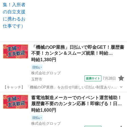
「機械のOP業務」日払いで即金GET！履歴書
不要！カンタン＆スムーズ就業！時給…
時給1,380円
日払い
株式会社グロップ
7月28日
提携サイト
玉野市
【キャッチ】 「機械のOP業務」をお任せ!!嬉しい日払い制度あり♪ス
キルに自信がなくてもOK◎【玉野市/土日祝休み/月収20万越え可能】
岡山
玉野市
工場
蓄電池製造メーカーでのイベント運営補助！
フォークリフト免許所持者歓迎◎福利厚生も充実の企業♪ 【コメン
履歴書不要のカンタン応募！即稼げる！日…
ト】 ＊＊充実したお仕事...
時給1,600円
日払い
株式会社グロップ