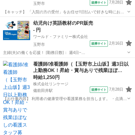
7月28日
提携サイト
玉野市
【キャッチ】 「入院の方の受付」をお任せ!!日払いで好きな時にお給
料GET未経験スタッフ活躍中未経験から活躍中のスタッフ多数
岡山
玉野市
一般事務
幼児向け英語教材のPR販売
♪◎2027年3月末までの期間限定業務◎【土日祝休み×残業なし】総合
- 円
病院での入院受付事務/未経験歓迎...
ワールド・ファミリー株式会社
2月16日
提携サイト
玉野市
主婦(夫)の働くを応援！ [勤務日数]： 週4日~
10:00~17:00/10:00~16:00/10:00~15:00/09:30~14:00 [勤務地・最寄
岡山
玉野市
営業
看護師/准看護師（【玉野市上山坂】週3日以
駅]： 岡山県玉野市 ※勤務エリア選択可 ワールド・ファ...
上勤務OK！昇給・賞与ありで残業ほぼ…
時給1,250円
株式会社リンケージ
7月28日
提携サイト
備前田井駅
【お仕事内容】 利用者の健康管理や看護業務を担当します。 ・点滴や
注射、血圧測定、体重測定、検温などの基本的な看護業務 ・その他保
岡山
玉野市
備前田井駅
看護師
健衛生に関わる仕事も含みます。 業務内容に変更はなく、雇用期間の
定めもありません。 転勤の予定...