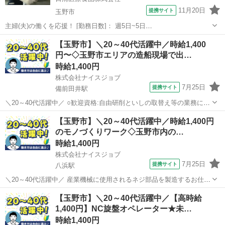
11月20日
提携サイト
玉野市
主婦(夫)の働くを応援！ [勤務日数]： 週5日~5日
05:30~14:30/10:00~19:00 月/火/水/木/金/土/日 などから選べます [勤務
岡山
玉野市
キッチン
【玉野市】＼20～40代活躍中／時給1,400
地・最寄駅]： 岡山県玉野市築港５丁目１６－２５ 日清医療食品株...
円〜◇玉野市エリアの造船現場で出…
時給1,400円
株式会社ナイスジョブ
7月25日
提携サイト
備前田井駅
＼20～40代活躍中／ ○歓迎資格:自由研削といしの取替え等の業務に係
る特別教育 ======== 扱うのは船に使用される大型エンジン部品。
岡山
玉野市
備前田井駅
工場
【玉野市】＼20～40代活躍中／時給1,400円
造船に関わるやりがいある現場で、集中して作業に取り組めます。
のモノづくりワーク◇玉野市内の…
=======...
時給1,400円
株式会社ナイスジョブ
7月25日
提携サイト
八浜駅
＼20～40代活躍中／ 産業機械に使用されるネジ部品を製造するお仕事
です。 ‥‥‥‥‥‥‥‥ ≪作業の流れ≫ (1)図面を確認 (2)材料を機械
岡山
玉野市
八浜駅
工場
【玉野市】＼20～40代活躍中／【高時給
へセット (3)NC旋盤を操作して加工 (4)完成品の寸法を測定 (5)検査...
1,400円】NC旋盤オペレーター★未…
時給1,400円