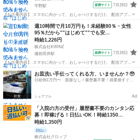
7月28日
提携サイト
宇野駅
【お仕事内容】 スマホに向かって、おしゃべりするだけ。 配信アプリ
（17LIVE／Pococha／IRIAM など）でライブ配信するお仕事です。
岡山
玉野市
宇野駅
イベントスタッフ
週10時間で月10万円も！未経験80％・女性
——————————— 配信内容はぜんぶ自由
95％だから""はじめて""でも安…
——————————— ・今日...
時給1,226円
株式会社KIRINZ
7月28日
提携サイト
備前田井駅
【お仕事内容】 スマホに向かって、おしゃべりするだけ。 配信アプリ
（17LIVE／Pococha／IRIAM など）でライブ配信するお仕事です。
岡山
玉野市
備前田井駅
イベントスタッフ
お皿洗い手伝ってくれる方、いませんか？🥹
——————————— 配信内容はぜんぶ自由
日給例1万円〜 面接なし / 履歴書不要！就業後すぐに
——————————— ・今日...
お給料がもらえる✨
Ad
シェアフル
「入院の方の受付」履歴書不要のカンタン応
募！即稼げる！日払いOK！時給1350…
時給1,350円
日払い
株式会社グロップ