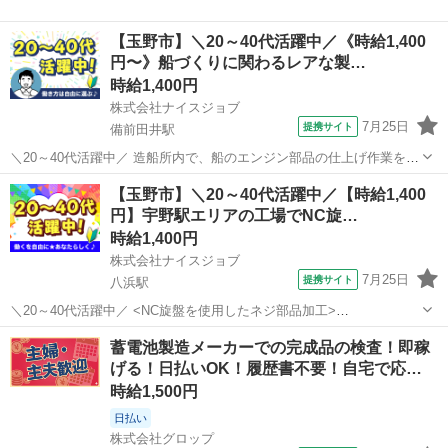
【玉野市】＼20～40代活躍中／《時給1,400
円〜》船づくりに関わるレアな製…
時給1,400円
株式会社ナイスジョブ
7月25日
提携サイト
備前田井駅
＼20～40代活躍中／ 造船所内で、船のエンジン部品の仕上げ作業を担
当していただきます。 ・・・・・・・・・・・・・ ◇製品チェック
岡山
玉野市
備前田井駅
工場
【玉野市】＼20～40代活躍中／【時給1,400
仕上がりを確認しながら、丁寧に作業を進めます。
円】宇野駅エリアの工場でNC旋…
・・・・・・・・・・・・・ ◇歓迎資...
時給1,400円
株式会社ナイスジョブ
7月25日
提携サイト
八浜駅
＼20～40代活躍中／ <NC旋盤を使用したネジ部品加工>
・・・・・・・・・・・・・ 製品サイズは手のひらサイズの小型部品
岡山
玉野市
八浜駅
工場
蓄電池製造メーカーでの完成品の検査！即稼
から最大60kg程度のネジまで幅広く、加工技術を磨きながら成長でき
げる！日払いOK！履歴書不要！自宅で応…
ます。 経験豊富なスタッフがサ...
時給1,500円
日払い
株式会社グロップ