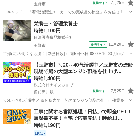
7月25日
提携サイト
玉野市
【キャッチ】 「蓄電池製造メーカーでの完成品の検査」をお任せ!!日
払いで好きな時にお給料GET☆未経験スタッフ活躍中★〈きれいな製
岡山
玉野市
工場
栄養士・管理栄養士
造工場での完成品の検査！〉大手企業×日勤×土日休み♪冷暖房完備！
時給1,100円
未経験者活躍中◎ 【コメント...
日清医療食品株式会社
11月20日
提携サイト
玉野市
主婦(夫)の働くを応援！ [勤務日数]： 週5日~5日 08:00~19:00 月/火/水/
木/金/土/日 などから選べます [勤務地・最寄駅]： 岡山県玉野市玉３－
岡山
玉野市
栄養士
【玉野市】＼20～40代活躍中／玉野市の造船
２－１ 日清医療食品株式会社 神戸支店 地方独立行政法...
現場で船の大型エンジン部品を仕上げ…
時給1,400円
株式会社ナイスジョブ
7月25日
提携サイト
備前田井駅
＼20～40代活躍中／ 造船所内で、船のエンジン部品の仕上げ作業を担
当していただきます。 ━━━━━━━━━━ ・仕上げ作業 製品を滑
岡山
玉野市
備前田井駅
工場
工事に関する書類処理！日払いで即金GET！
らかに整え、出荷前の最終工程を行います。 ━━━━━━━━━━ ・
履歴書不要！自宅で応募完結！時給11…
製品チェック 仕上...
時給1,190円
日払い