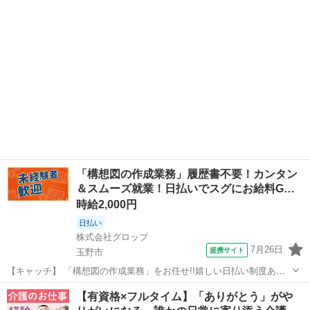
地・最寄駅]： 岡山県玉野市築港５丁目１６－２５ 日清医療食品株...
「構想図の作成業務」履歴書不要！カンタン
＆スムーズ就業！日払いでスグにお給料G…
時給2,000円
日払い
株式会社グロップ
7月26日
提携サイト
玉野市
【キャッチ】 「構想図の作成業務」をお任せ!!嬉しい日払い制度あり
◎未経験スタッフも活躍中！【玉野市】×【設計】時給2000円！
岡山
玉野市
その他
【有資格×フルタイム】「ありがとう」がや
AutoCAD使用！土日祝休み◎大手造船会社でお仕事のチャンス♪ 【コ