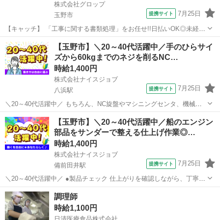
株式会社グロップ
7月25日
提携サイト
玉野市
【キャッチ】 「工事に関する書類処理」をお任せ!!日払いOK◎未経験
スタッフ活躍中♪＜大手企業×事務のお仕事♪＞PC基本操作ができれば
岡山
玉野市
一般事務
【玉野市】＼20～40代活躍中／手のひらサイ
OK！車通勤可【土日祝休み＆長期休暇あり】 【コメント】 ＊＊充実
ズから60kgまでのネジを削るNC…
したお仕事探しをサポー...
時給1,400円
株式会社ナイスジョブ
7月25日
提携サイト
八浜駅
＼20～40代活躍中／ もちろん、NC旋盤やマシニングセンタ、機械加
工の経験がある方は即戦力として活躍できます! ======== <NC旋盤
岡山
玉野市
八浜駅
工場
【玉野市】＼20～40代活躍中／船のエンジン
を使用したネジ部品加工> ======== 産業機械に使用されるネジ部品
部品をサンダーで整える仕上げ作業◎…
を製...
時給1,400円
株式会社ナイスジョブ
7月25日
提携サイト
備前田井駅
＼20～40代活躍中／ ●製品チェック 仕上がりを確認しながら、丁寧に
作業を進めます。 -------- ●歓迎資格:自由研削といしの取替え等の業務
岡山
玉野市
備前田井駅
工場
調理師
に係る特別教育 -------- 扱うのは船に使用される大型エンジン部...
時給1,100円
日清医療食品株式会社