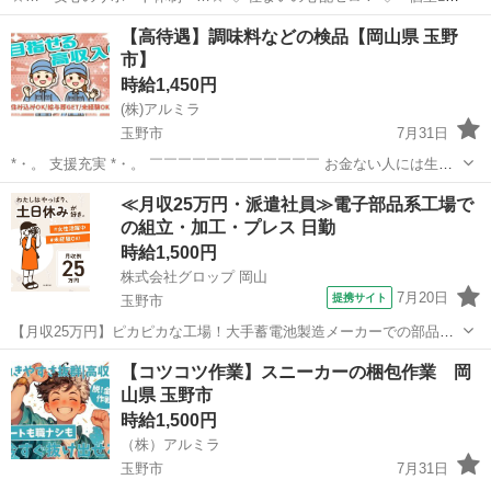
完全無料！ • 即日入寮OK！など ◇ 所持金ゼロでもスタートできる！
岡山
玉野市
工場
完全無料
【高待遇】調味料などの検品【岡山県 玉野
◇ • 食費・生活費のサポート • 移動費用...
市】
時給1,450円
(株)アルミラ
玉野市
7月31日
*・。 支援充実 *・。 ￣￣￣￣￣￣￣￣￣￣￣￣ お金ない人には生活
支援金、 携帯ない人にはレンタル、 住む場所がない方には 即日入寮
岡山
玉野市
倉庫
時給
≪月収25万円・派遣社員≫電子部品系工場で
可能案件をご紹介♪ もし、できない場合は 宿泊施設代をお渡し...
の組立・加工・プレス 日勤
時給1,500円
株式会社グロップ 岡山
7月20日
提携サイト
玉野市
【月収25万円】ピカピカな工場！大手蓄電池製造メーカーでの部品組
立！冷暖房完備◎きれいな工場◎ 蓄電池製造メーカーでの部品組立業
岡山
玉野市
その他
【コツコツ作業】スニーカーの梱包作業 岡
務 蓄電池製造メーカーでの部品組立のお仕事です。 【お仕事内容】
山県 玉野市
・蓄電池の部品を複数人で組...
時給1,500円
（株）アルミラ
玉野市
7月31日