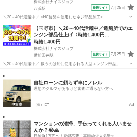
株式会社ナイスジョブ
7月25日
提携サイト
八浜駅
＼20～40代活躍中／ <NC旋盤を使用したネジ部品加工>
━━━━━━━━━━ ■作業の流れ (1)図面を確認 (2)材料を機械へセ
岡山
玉野市
八浜駅
工場
【玉野市】＼20～40代活躍中／造船所でのエ
ット (3)NC旋盤を操作して加工 (4)完成品の寸法を測定 (5)検査を行い
ンジン部品仕上げ〈時給1,400円…
品質を確...
時給1,400円
株式会社ナイスジョブ
7月25日
提携サイト
備前田井駅
＼20～40代活躍中／ 扱うのは船に使用される大型エンジン部品。 造
船に関わるやりがいある現場で、集中して作業に取り組めます。
岡山
玉野市
備前田井駅
工場
‥‥‥‥‥‥‥‥ 「接客よりも作業系が好き」 「身体を動かしながら
働きたい」 そんな方にもぴ...
自社ローンに頼らず車にノレル
理想のクルマがあるけど審査に通らない方へ
Ad
（株）ICT
マンションの清掃、手伝ってくれる人いませ
んか？😭🙏
日給例1万円〜 / 登録不要！高時給求人多数✨