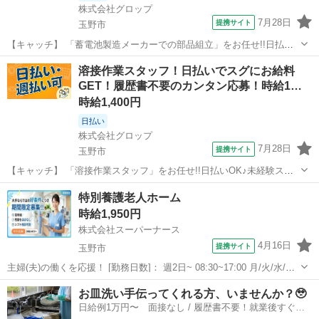
株式会社グロップ
7月28日
提携サイト
玉野市
【キャッチ】 「蓄電池製造メーカーでの部品組立」をお任せ!!日払い
制度利用OK未経験スタッフ活躍中未経験から活躍中のスタッフ多数
岡山
玉野市
工場
溶接作業スタッフ！日払いでスグにお給料
◎〈月収25万円★〉ピカピカな工場！大手蓄電池製造メーカーでの部
GET！履歴書不要のカンタン応募！時給1…
品組立！フォークリフトを活かせる...
時給1,400円
日払い
株式会社グロップ
7月28日
提携サイト
玉野市
【キャッチ】 「溶接作業スタッフ」をお任せ!!日払いOK♪未経験スタ
ッフも活躍中☆＜玉野市＞正社員を目指せる◎フォークリフト・クレ
岡山
玉野市
工場
特別養護老人ホーム
ーン資格を活かして働こう！製品加工／土日祝休み／日勤 【コメン
時給1,950円
ト】 ＊＊充実したお仕事探しを...
株式会社スーパーナース
4月16日
提携サイト
玉野市
主婦(夫)の働くを応援！ [勤務日数]： 週2日~ 08:30~17:00 月/火/水/木/
金/土/日 などから選べます [勤務地・最寄駅]： 岡山県玉野市 株式会社
岡山
玉野市
看護師
お皿洗い手伝ってくれる方、いませんか？🥹
スーパーナース 宇野駅バス25分 [職種名]：特別養...
日給例1万円〜 面接なし / 履歴書不要！就業後すぐに