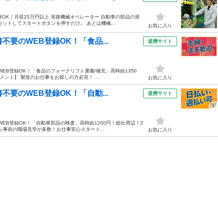
験OK｜月収25万円以上 溶接機械オペレーター 自動車の部品の溶
ットしてスタートボタンを押すだけ。 あとは機械...
お気に入り
要のWEB登録OK！「食品...
提携サイト
EB登録OK！「食品のフォークリフト運搬/補充」高時給1350
ント】 製造のお仕事をお探しの方必見！ ...
お気に入り
要のWEB登録OK！「自動...
提携サイト
EB登録OK！「自動車部品の検査」高時給1200円！総社周辺！2
ら事前の職場見学が多数！お仕事安心スタート...
お気に入り