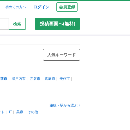
ログイン
会員登録
初めての方へ
投稿画面へ(無料)
検索
人気キーワード
備前市
瀬戸内市
赤磐市
真庭市
美作市
路線・駅から選ぶ
ント
IT
美容
その他