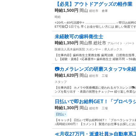
【必見】アウトドアグッズの軽作業
時給1,500円
岡山
総社市
倉庫
時給
⭐20代～40代活躍中⭐ ………………………… ✅即日お給料
ET可能⭕ 1日でも 早くお金が欲しい方には 嬉しい制度ですよ
未経験可の歯科衛生士
時給1,350円
岡山県 総社市
アルバイト・パート
医療法人高木歯科医院
スポンサー：求人ボックス
【仕事内容】歯科衛生士業務全般 歯周治療、口腔衛生指導、
し 【経験・資格】<応募要件> 歯科衛生士 経験不問 ～59歳(
📷カメラレンズの研磨スタッフ✨未経
時給1,620円
岡山
総社市
工場
スタッフ
【仕事内容】 カメラや医療機器に使われるガラスレンズ📷
ンズを取り出す ・表面の状態をチェック👀 繰り返し作業なの
日払いで即お給料GET！「プロペラシ
時給1,300円
岡山
総社市
工場
日払い
【キャッチ】 日払いで即お給料GET！「プロペラシャフト
♪高時給1300円！ 【コメント】 製造のお仕事をお探しにお
≪月収27万円・派遣社員≫自動車系