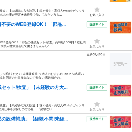
/検査」【未経験の方大歓迎♪】稼ぐ優先・高収入Work☆ガッツリ
造のお仕事が豊富★未経験で働いてみたい方も...
お気に入り
要のWEB登録OK！「部品...
提携サイト
EB登録OK！「部品の機械セット/検査」高時給1500円！総社周
大手人材派遣会社で働きませんか♪／ 「...
お気に入り
更新08月06日
談ください 未経験歓迎! < 求人のおすすめPoint> 知名度バ
以上 固定のお客様先なので安心 ご家族都合の...
セット/検査」【未経験の方大...
提携サイト
/検査」【未経験の方大歓迎♪】稼ぐ優先・高収入Work☆ガッツリ
のお仕事をお探しの方必見！ 「経験ない...
お気に入り
の設備補助」【経験不問!未経...
提携サイト