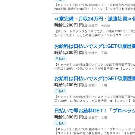
【キャッチ】 日払いで即お給料GET！「自動車部品の設備
20H未満♪高時給1200円！ 【コメント】 ＼大手人材派遣会
≪寮完備・月収24万円・派遣社員≫化
時給1,200円
岡山
総社市
その他
［派］シートスポンジをハサミで加工／時給1200円／／寮
をハサミで加工 ＼＼このお仕事のポイントはココ！／／ ━━
お給料は日払いでスグにGET◎履歴書不
時給1,200円
岡山
総社市
工場
日払い
【キャッチ】 お給料は日払いでスグにGET◎履歴書不要の
社周辺！20代～40代のスタッフが多数活躍中★ 【コメント】
お給料は日払いでスグにGET◎履歴書不
時給1,200円
岡山
総社市
工場
日払い
【キャッチ】 お給料は日払いでスグにGET◎履歴書不要の
辺！20代～40代のスタッフが多数活躍中★ 【コメント】 製
日払いで即お給料GET！「プロペラシャ
時給1,300円
岡山
総社市
工場
日払い
【キャッチ】 日払いで即お給料GET！「プロペラシャフト組
【コメント】 製造のお仕事をお探しにおススメ♪ 「未経験で