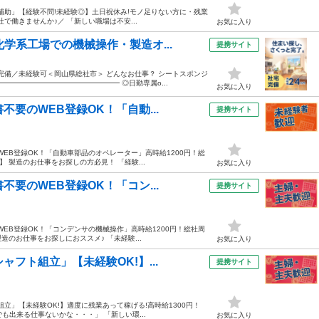
補助」【経験不問!未経験◎】土日祝休み!モノ足りない方に・残業
社で働きませんか♪／ 「新しい職場は不安...
お気に入り
学系工場での機械操作・製造オ...
提携サイト
完備／未経験可＜岡山県総社市＞ どんなお仕事？ シートスポンジ
━━━━━━━━━━━━━━━━ ◎日勤専属o...
お気に入り
要のWEB登録OK！「自動...
提携サイト
WEB登録OK！「自動車部品のオペレーター」高時給1200円！総
 製造のお仕事をお探しの方必見！ 「経験...
お気に入り
要のWEB登録OK！「コン...
提携サイト
WEB登録OK！「コンデンサの機械操作」高時給1200円！総社周
造のお仕事をお探しにおススメ♪ 「未経験...
お気に入り
フト組立」【未経験OK!】...
提携サイト
立」【未経験OK!】適度に残業あって稼げる!高時給1300円！
も出来る仕事ないかな・・・」 「新しい環...
お気に入り