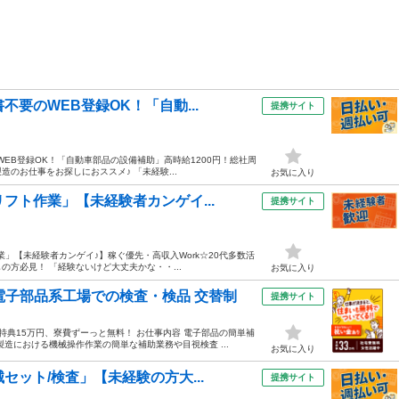
要のWEB登録OK！「自動...
提携サイト
WEB登録OK！「自動車部品の設備補助」高時給1200円！総社周
造のお仕事をお探しにおススメ♪ 「未経験...
お気に入り
フト作業」【未経験者カンゲイ...
提携サイト
」【未経験者カンゲイ♪】稼ぐ優先・高収入Work☆20代多数活
の方必見！ 「経験ないけど大丈夫かな・・...
お気に入り
電子部品系工場での検査・検品 交替制
提携サイト
典15万円、寮費ずーっと無料！ お仕事内容 電子部品の簡単補
造における機械操作作業の簡単な補助業務や目視検査 ...
お気に入り
セット/検査」【未経験の方大...
提携サイト