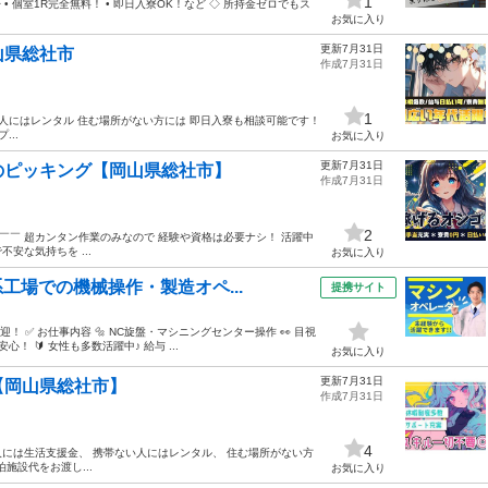
1
 個室1R完全無料！ • 即日入寮OK！など ◇ 所持金ゼロでもス
お気に入り
更新7月31日
山県総社市
作成7月31日
1
人にはレンタル 住む場所がない方には 即日入寮も相談可能です！
..
お気に入り
更新7月31日
のピッキング【岡山県総社市】
作成7月31日
2
￣￣￣ 超カンタン作業のみなので 経験や資格は必要ナシ！ 活躍中
安な気持ちを ...
お気に入り
工場での機械操作・製造オペ...
提携サイト
 ✅ お仕事内容 🔩 NC旋盤・マシニングセンター操作 👀 目視
 🔰 女性も多数活躍中♪ 給与 ...
お気に入り
更新7月31日
【岡山県総社市】
作成7月31日
4
い人には生活支援金、 携帯ない人にはレンタル、 住む場所がない方
施設代をお渡し...
お気に入り