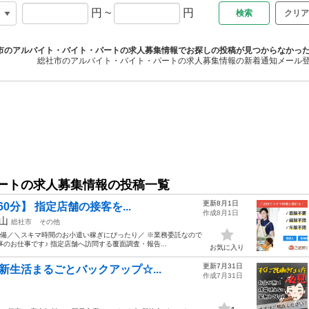
円
~
円
クリア
市のアルバイト・バイト・パートの求人募集情報でお探しの投稿が見つからなかっ
総社市のアルバイト・バイト・パートの求人募集情報の新着通知メール
ートの求人募集情報の投稿一覧
更新8月1日
0分】 指定店舗の接客を...
作成8月1日
山
総社市
その他
完備／＼スキマ時間のお小遣い稼ぎにぴったり／ ※業務委託なので
のお仕事です♪ 指定店舗へ訪問する覆面調査・報告...
お気に入り
更新7月31日
新生活まるごとバックアップ☆...
作成7月31日