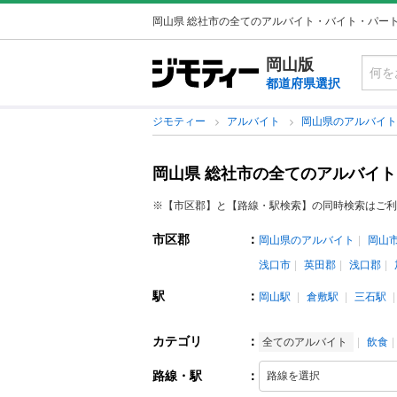
岡山県 総社市の全てのアルバイト・バイト・パー
岡山版
都道府県選択
ジモティー
アルバイト
岡山県のアルバイ
岡山県 総社市の全てのアルバイ
※【市区郡】と【路線・駅検索】の同時検索はご利
市区郡
：
岡山県のアルバイト
岡山
浅口市
英田郡
浅口郡
駅
：
岡山駅
倉敷駅
三石駅
カテゴリ
：
全てのアルバイト
飲食
路線・駅
：