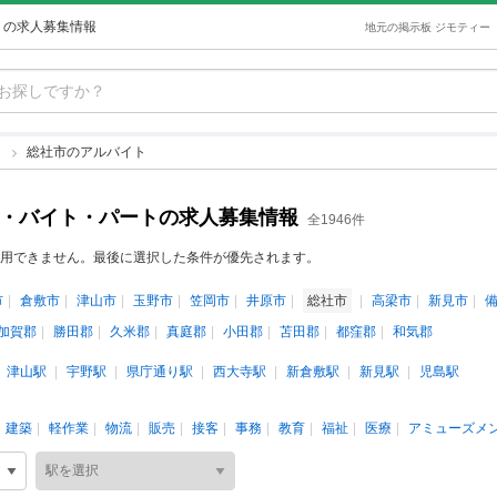
トの求人募集情報
地元の掲示板 ジモティー
ト
総社市のアルバイト
ト・バイト・パートの求人募集情報
全1946件
用できません。最後に選択した条件が優先されます。
市
倉敷市
津山市
玉野市
笠岡市
井原市
総社市
高梁市
新見市
加賀郡
勝田郡
久米郡
真庭郡
小田郡
苫田郡
都窪郡
和気郡
津山駅
宇野駅
県庁通り駅
西大寺駅
新倉敷駅
新見駅
児島駅
建築
軽作業
物流
販売
接客
事務
教育
福祉
医療
アミューズメ