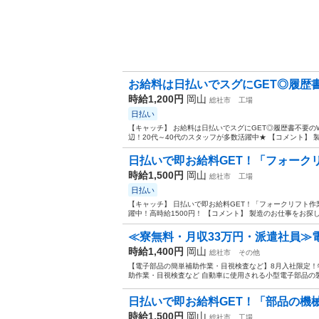
お給料は日払いでスグにGET◎履歴書不
時給1,200円
岡山
総社市
工場
日払い
【キャッチ】 お給料は日払いでスグにGET◎履歴書不要の
辺！20代～40代のスタッフが多数活躍中★ 【コメント】 製
日払いで即お給料GET！「フォークリ
時給1,500円
岡山
総社市
工場
日払い
【キャッチ】 日払いで即お給料GET！「フォークリフト作業
躍中！高時給1500円！ 【コメント】 製造のお仕事をお探し
≪寮無料・月収33万円・派遣社員≫
時給1,400円
岡山
総社市
その他
【電子部品の簡単補助作業・目視検査など】8月入社限定！特
助作業・目視検査など 自動車に使用される小型電子部品の製
日払いで即お給料GET！「部品の機械
時給1,500円
岡山
総社市
工場