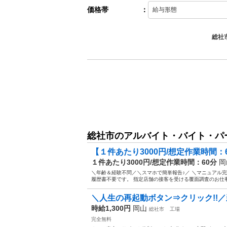
価格帯
：
総社
総社市のアルバイト・バイト・パ
【１件あたり3000円/想定作業時間：6
１件あたり3000円/想定作業時間：60分
岡
＼年齢＆経験不問／＼スマホで簡単報告♪／ ＼マニュアル
履歴書不要です。 指定店舗の接客を受ける覆面調査のお仕事
＼人生の再起動ボタン⇒クリック!!／
時給1,300円
岡山
総社市
工場
完全無料