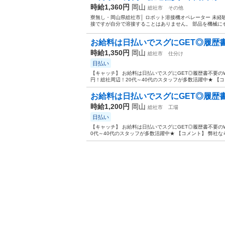
時給1,360円
岡山
総社市
その他
寮無し・岡山県総社市│ ロボット溶接機オペレーター 未経
接ですが自分で溶接することはありません。 部品を機械にセ
お給料は日払いでスグにGET◎履歴書不
時給1,350円
岡山
総社市
仕分け
日払い
【キャッチ】 お給料は日払いでスグにGET◎履歴書不要のW
円！総社周辺！20代～40代のスタッフが多数活躍中★ 【コメ
お給料は日払いでスグにGET◎履歴書不
時給1,200円
岡山
総社市
工場
日払い
【キャッチ】 お給料は日払いでスグにGET◎履歴書不要のW
0代～40代のスタッフが多数活躍中★ 【コメント】 弊社な