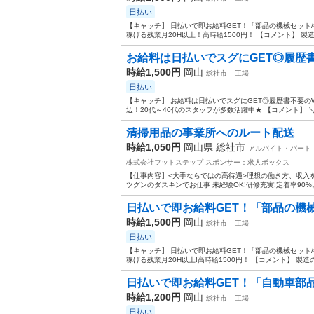
日払い
【キャッチ】 日払いで即お給料GET！「部品の機械セット
稼げる残業月20H以上！高時給1500円！ 【コメント】 製
お給料は日払いでスグにGET◎履歴書不
時給1,500円
岡山
総社市
工場
日払い
【キャッチ】 お給料は日払いでスグにGET◎履歴書不要のW
辺！20代～40代のスタッフが多数活躍中★ 【コメント】 ＼
清掃用品の事業所へのルート配送
時給1,050円
岡山県 総社市
アルバイト・パート
株式会社フットステップ
スポンサー：求人ボックス
【仕事内容】<大手ならではの高待遇>理想の働き方、収入をご相
ツグンのダスキンでお仕事 未経験OK!研修充実!定着率90%
日払いで即お給料GET！「部品の機械
時給1,500円
岡山
総社市
工場
日払い
【キャッチ】 日払いで即お給料GET！「部品の機械セット
稼げる残業月20H以上!高時給1500円！ 【コメント】 製造
日払いで即お給料GET！「自動車部品
時給1,200円
岡山
総社市
工場
日払い