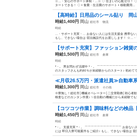
☆…・安心のサポート体制・…☆ ◇ 住まいの心配ゼロ！ ◇ •
タートできる！ ◇ • 食費・生活費のサポート • 移動費用...
【高時給】日用品のシール貼り 岡
時給1,400円
岡山
総社市
物流
時給
…・サポート充実・… お金ない人には生活支援金 携帯ない
もし、できない場合は 宿泊施設代をお渡しします！ ☆…・プ.
【サポート充実】ファッション雑貨
時給1,500円
岡山
総社市
倉庫
時給
*・。 男女問わず活躍中 *・。 ￣￣￣￣￣￣￣￣￣￣￣￣
のスタッフさんも約80％が未経験からのスタート♪ 初めてで不
≪月収26.5万円・派遣社員≫自動車系
時給1,300円
岡山
総社市
その他
※寮無し！総社市│機械オペレーター│二交替勤務│初心者歓迎！
検査などのカンタン作業♪ ✨全自動の機械だから未経験でも安心！
【コツコツ作業】調味料などの検品
時給1,450円
岡山
総社市
倉庫
時給
*・。 支援充実 *・。 ￣￣￣￣￣￣￣￣￣￣￣￣ お金な
には 即日入寮可能案件をご紹介♪ もし、できない場合は 宿泊