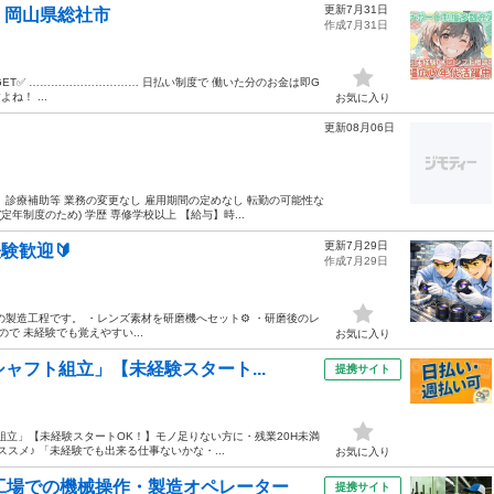
更新7月31日
 岡山県総社市
作成7月31日
GET✅ ………………………… 日払い制度で 働いた分のお金は即G
ね！ ...
お気に入り
更新08月06日
診療補助等 業務の変更なし 雇用期間の定めなし 転勤の可能性な
定年制度のため) 学歴 専修学校以上 【給与】時...
更新7月29日
験歓迎🔰
作成7月29日
の製造工程です。 ・レンズ素材を研磨機へセット⚙️ ・研磨後のレ
で 未経験でも覚えやすい...
お気に入り
ャフト組立」【未経験スタート...
提携サイト
組立」【未経験スタートOK！】モノ足りない方に・残業20H未満
ススメ♪ 「未経験でも出来る仕事ないかな・...
お気に入り
工場での機械操作・製造オペレーター
提携サイト