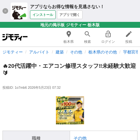
アプリならお得な情報を見逃さない！
インストール
アプリで開く
地元の掲示板 ジモティー 栃木版
栃木県
検索
ログイン
投稿
ジモティー
アルバイト
建築
その他
栃木県のその他
宇都宮市
🔥20代活躍中・エアコン修理スタッフ‼️未経験大歓迎
🔰
投稿ID: 1o7mb6
2026年5月23日 07:32
職種
その他