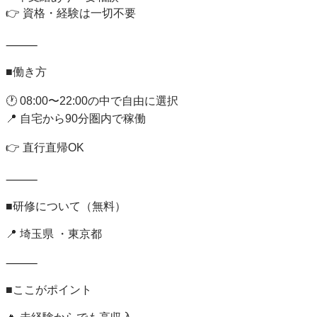
👉 資格・経験は一切不要

⸻

■働き方

🕐 08:00〜22:00の中で自由に選択

📍 自宅から90分圏内で稼働

👉 直行直帰OK

⸻

■研修について（無料）

📍 埼玉県 ・東京都

⸻

■ここがポイント
