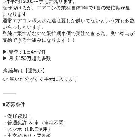
1件平均15000〜手元に残ります。

なぜ稼げるか、エアコンの業種自体1年で1番の繁忙期が夏
になります。

通常エアコン職人さん達は夏しか働いてないという方も多数
いらっしゃいます。

単純に繁忙期なので繁忙期単価で受注できる為、良い給与が
支給できる仕組みになります！！

▶ 夏季：1日4〜7件

▶ 月収150万超え多数

💰 給与は【週払い】

👉 稼いだ分がすぐ手元に入ります

⸻

■応募条件

・満18歳以上

・普通免許 ＆ 車（車種不問）

・スマホ（LINE使用）

・車支給あり・要相談
