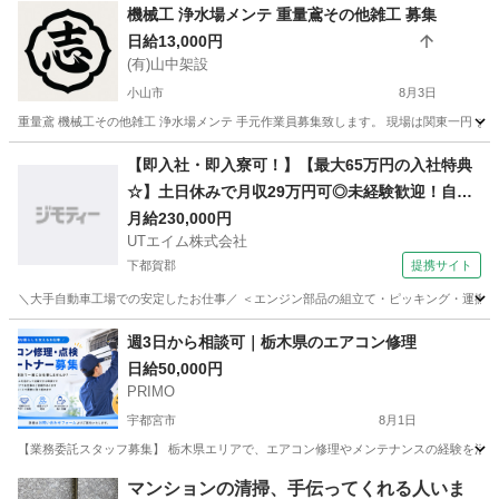
栃木
宇都宮市
その他
足場
機械工 浄水場メンテ 重量鳶その他雑工 募集
日給13,000円
(有)山中架設
小山市
8月3日
重量鳶 機械工その他雑工 浄水場メンテ 手元作業員募集致します。 現場は関東一円 また
栃木
小山市
その他
【即入社・即入寮可！】【最大65万円の入社特典
☆】土日休みで月収29万円可◎未経験歓迎！自動
車部品の製造◎茶髪・ピアスOK！【社宅費全額補
月給230,000円
UTエイム株式会社
助】＜栃木県栃木市＞
下都賀郡
提携サイト
＼大手自動車工場での安定したお仕事／ ＜エンジン部品の組立て・ピッキング・運搬・検
栃木
下都賀郡
大工
週3日から相談可｜栃木県のエアコン修理
日給50,000円
PRIMO
宇都宮市
8月1日
【業務委託スタッフ募集】 栃木県エリアで、エアコン修理やメンテナンスの経験を活か
栃木
宇都宮市
建築
スタッフ
マンションの清掃、手伝ってくれる人いま