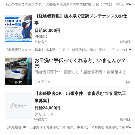
下記の現場での募集です。 現場/栃木県真岡市の中学校2校 日程（作業日） 8/15、8/16、8
栃木
真岡市
ひぐち駅
建築
【経験者募集】栃木県で空調メンテナンスのお仕
事
日給50,000円
PRIMO
宇都宮市
8月4日
【業務委託スタッフ募集】 栃木県エリアで、修理依頼の増加に伴い、エアコンのトラブ
栃木
宇都宮市
建築
スタッフ
お皿洗い手伝ってくれる方、いませんか？
🥹
日給例1万円〜 面接なし / 履歴書不要！就業後すぐに
お給料がもらえる✨
シェアフル
Ad
【未経験者OK｜出張案件｜青森県むつ市 電気工
事募集】
日給24,000円
グリュック
宇都宮市
8月4日
【未経験者OK｜出張案件｜青森県むつ市 電気工事募集】 📍勤務地 青森県むつ市 📅工期 202