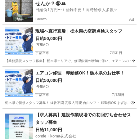
せんか？😭🙏
日給例1万円〜 / 登録不要！高時給求人多数✨
Lacotto
Ad
現場へ直行直帰｜栃木県の空調点検スタッフ
日給50,000円
PRIMO
宇都宮市
7月31日
【業務委託スタッフ募集】 栃木県エリアで、修理依頼の増加に伴い、エアコンのトラブ
栃木
宇都宮市
建築
スタッフ
エアコン修理 即勤務OK！栃木県のお仕事！
日給50,000円
PRIMO
宇都宮市
7月28日
栃木県で新規スタッフ募集！ 経験不問 高収入可能 自由シフト 即勤務OK まずはご応募
栃木
宇都宮市
建築
スタッフ
【求人募集】建設作業現場での初回打ち合わせス
タッフ募集
日給11,000円
conde・koma株式会社