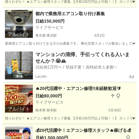
残りわずか！ 🔥エアコン修理スタッフ募集 【月収100万円以上可能！！】 ガッツリ稼げる
神奈川
横浜市
横浜駅
その他
スタッフ
都内で業務用エアコン取り付け募集
日給150,000円
ライフサービス
アルバイト
東京都 東京駅
8月2日
業務用エアコン取り付けできる方のみ募集です。 弊社営業スタッフが数名いまして、 1
東京
中央区
東京駅
その他
業務用エアコン
マンションの清掃、手伝ってくれる人いま
せんか？😭🙏
日給例1万円〜 / 登録不要！高時給求人多数✨
Lacotto
Ad
🔥20代活躍中・エアコン修理‼️未経験歓迎🔰
日給80,000円
ライフサービス
アルバイト
熊本県 熊本駅
5月30日
残りわずか！ 🔥エアコン修理スタッフ募集 【月収100万円以上可能！！】 ガッツリ稼げる
熊本
熊本市
熊本駅
建築
スタッフ
💰20代活躍中！エアコン修理スタッフ🔥稼げる💰
月給1,500,000円