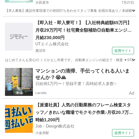
大田原市
7月27日
【求人募集】建設作業現場での初回打ち合わせスタッフ募集 全国出張あり／未経験OK／
栃木
大田原市
その他
スタッフ
【即入社・即入寮可！】【入社特典総額65万円】
月収29万円可！社宅費全額補助◎自動車エンジン
の組立て・検査・フォークリフト運搬◎未経験OK
月給230,000円
UTエイム株式会社
◎駅から無料送迎あり！若手ミドル男性活躍中♪＜
鹿沼市
提携サイト
栃木県栃木市＞
はじめてさんも安心の くりかえし作業です。 自動車エンジンの組立て・検査 ▼STEP1:組
栃木
鹿沼市
大工
マンションの清掃、手伝ってくれる人いま
せんか？😭🙏
日給例1万円〜 / 登録不要！高時給求人多数✨
Lacotto
Ad
【派遣社員】人気の日勤業務のフレーム検査スタ
ッフ／きれいな職場でモクモク作業♪月収20.7万円
以上も可能◎
時給1,200円
Job・Design株式会社
小金井駅
提携サイト