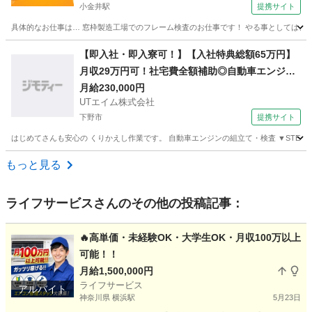
小金井駅
提携サイト
具体的なお仕事は… 窓枠製造工場でのフレーム検査のお仕事です！ やる事としては、 ・
栃木
下野市
小金井駅
大工
【即入社・即入寮可！】【入社特典総額65万円】
月収29万円可！社宅費全額補助◎自動車エンジン
の組立て・検査・フォークリフト運搬◎未経験OK
月給230,000円
UTエイム株式会社
◎駅から無料送迎あり！若手ミドル男性活躍中♪＜
下野市
提携サイト
栃木県栃木市＞
はじめてさんも安心の くりかえし作業です。 自動車エンジンの組立て・検査 ▼STEP1:組
栃木
下野市
大工
もっと見る
ライフサービス
さんのその他の投稿記事：
🔥高単価・未経験OK・大学生OK・月収100万以上
可能！！
月給1,500,000円
ライフサービス
アルバイト
神奈川県 横浜駅
5月23日