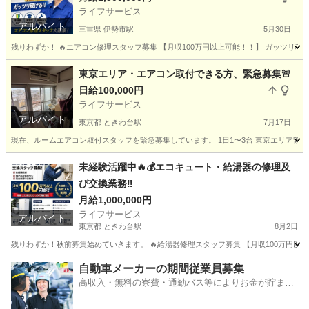
ライフサービス
アルバイト
三重県 伊勢市駅
5月30日
残りわずか！ 🔥エアコン修理スタッフ募集 【月収100万円以上可能！！】 ガッツリ稼げる
三重
伊勢市
伊勢市駅
その他
スタッフ
東京エリア・エアコン取付できる方、緊急募集🚨
日給100,000円
ライフサービス
アルバイト
東京都 ときわ台駅
7月17日
現在、ルームエアコン取付スタッフを緊急募集しています。 1日1〜3台 東京エリア緊急
東京
板橋区
ときわ台駅
その他
スポット
未経験活躍中🔥💰エコキュート・給湯器の修理及
び交換業務‼️
月給1,000,000円
ライフサービス
アルバイト
東京都 ときわ台駅
8月2日
残りわずか！秋前募集始めていきます。 🔥給湯器修理スタッフ募集 【月収100万円以上可
東京
板橋区
ときわ台駅
その他
給湯器
自動車メーカーの期間従業員募集
高収入・無料の寮費・通勤バス等によりお金が貯まり
やすい環境