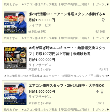
残りわずか！ 🔥エアコン修理スタッフ募集 【月収100万円以上可能！！】 ガッツリ稼げる
愛知
名古屋市
栄町駅
その他
スタッフ
💰20代活躍中・エアコン修理スタッフ💰稼げる🔥
月給1,500,000円
ライフサービス
アルバイト
岐阜県 岐阜駅
5月30日
残りわずか！ 🔥エアコン修理スタッフ募集 【月収100万円以上可能！！】 ガッツリ稼げる
岐阜
岐阜市
岐阜駅
建築
スタッフ
🔥冬が稼ぎ時🔥エコキュート・給湯器交換スタッ
フ｜月収100万円以上可能｜未経験歓迎
月給1,000,000円
ライフサービス
アルバイト
東京都 ときわ台駅
8月2日
🔥冬の繁忙期につき増員募集🔥 エコキュート・給湯器交換スタッフ 「手に職をつけて、
東京
板橋区
ときわ台駅
建築
エコキュート
エアコン修理スタッフ・20代活躍中・大学生OK
月給1,500,000円
ライフサービス
アルバイト
東京都 ときわ台駅
8月2日
残りわずか！ 🔥エアコン修理スタッフ募集 【月収100万円以上可能！！】 ガッツリ稼げる