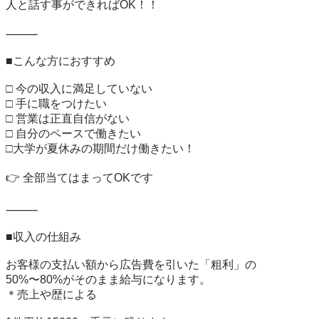
人と話す事ができればOK！！

⸻

■こんな方におすすめ

□ 今の収入に満足していない

□ 手に職をつけたい

□ 営業は正直自信がない

□ 自分のペースで働きたい

□大学が夏休みの期間だけ働きたい！

👉 全部当てはまってOKです

⸻

■収入の仕組み

お客様の支払い額から広告費を引いた「粗利」の

50%〜80%がそのまま給与になります。

＊売上や歴による
