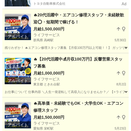
トヨタ自動車株式会社
Ad
🔥20代活躍中・エアコン修理スタッフ・未経験歓
迎⭕️・短期間で稼げる！
月給1,500,000円
ライフサービス
アルバイト
群馬県 高崎駅
5月30日
残りわずか！ 🔥エアコン修理スタッフ募集 【月収100万円以上可能！！】 ガッツリ稼げる
群馬
高崎市
高崎駅
その他
スタッフ
🔥【20代活躍中💰月収100万円】反響営業スタッ
フ募集
月給1,000,000円
ライフサービス
アルバイト
東京都 ときわ台駅
8月2日
お仕事について 仕事内容 ＼人生一発逆転して高収入になりませんか？／ 【⭐️ライフサービス
東京
板橋区
ときわ台駅
その他
スタッフ
🔥高単価・未経験でもOK・大学生OK・エアコン
修理スタッフ
月給1,500,000円
ライフサービス
アルバイト
愛知県 栄町駅
5月23日