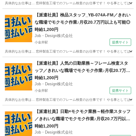
具体的なお仕事は… 窓枠製造工場でのフレーム検査のお仕事です！ やる事としては、 ・
栃木
下野市
小金井駅
大工
【派遣社員】検品スタッフ_YB-074A-FM／きれい
な職場でモクモク作業♪月収20.7万円以上も可能◎
時給1,200円
Job・Design株式会社
小金井駅
提携サイト
具体的なお仕事は… 窓枠製造工場でのフレーム検査のお仕事です！ やる事としては、 ・
栃木
下野市
小金井駅
大工
【派遣社員】人気の日勤業務～フレーム検査スタ
ッフ／きれいな職場でモクモク作業♪月収20.7万円
以上も可能◎
時給1,200円
Job・Design株式会社
小金井駅
提携サイト
具体的なお仕事は… 窓枠製造工場でのフレーム検査のお仕事です！ やる事としては、 ・
栃木
下野市
小金井駅
大工
【派遣社員】日勤×モクモク業務～軽作業スタッフ
／きれいな職場でモクモク作業♪月収20.7万円以上
も可能◎
時給1,200円
Job・Design株式会社