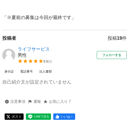
「※夏前の募集は今回が最終です」
投稿者
投稿
19
件
ライフサービス
男性
フォローする
5.0
(
1
)
身分証
電話番号
法人書類
自己紹介文が設定されていません
注意事項
通報
お気に入り 7
ポスト
いいね！
LINEで送る