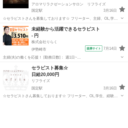
アロマリラクゼーションサロン リフライズ
国定駅
3月16日
☆セラピストさんを募集しております☆ フリーター、主婦、OL,学
生、経験者、未経験者、大歓迎です。 高収入、シフト自由、Wワーク
群馬
伊勢崎市
国定駅
エステ
出来高制
未経験から活躍できるセラピスト
OK！ ☆募集職種 ・アロマセラピスト、エステティシャン ☆雇用形態
- 円
・アルバイト、業務委...
株式会社りらく
7月14日
提携サイト
伊勢崎市
主婦(夫)の働くを応援！ [勤務日数]： 週1日~
10:00~16:00/10:00~15:00/10:00~17:00/13:00~18:00/15:00~23:00 月/
群馬
伊勢崎市
マッサージ
セラピスト募集☆
火/水/木/金/土/日 などから選べます [...
日給20,000円
リフライズ
国定駅
3月16日
☆セラピストさん募集しております☆ フリーター、OL,学生、経験
者、未経験者、大歓迎です。 高収入、シフト自由、WワークOK,！ ☆
群馬
伊勢崎市
国定駅
セラピスト
出来高制
募集職種 ・アロマセラピスト、エステティシャン ☆雇用形態 ・アル
バイト、業務委託 ...