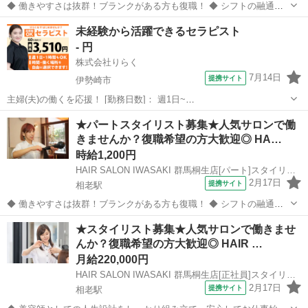
◆ 働きやすさは抜群！ブランクがある方も復職！ ◆ シフトの融通が
利くため、自分のライフスタイルに合わせて働けます◎ブランクのあ
群馬
太田市
美容師
未経験から活躍できるセラピスト
る方も分かりやすいレッスンで技術に自信をつけてから安心してデビ
- 円
ューできます 働きやすさは抜群...
株式会社りらく
7月14日
提携サイト
伊勢崎市
主婦(夫)の働くを応援！ [勤務日数]： 週1日~
10:00~16:00/10:00~15:00/10:00~17:00/13:00~18:00/15:00~23:00 月/
群馬
伊勢崎市
マッサージ
★パートスタイリスト募集★人気サロンで働
火/水/木/金/土/日 などから選べます [...
きませんか？復職希望の方大歓迎◎ HA…
時給1,200円
HAIR SALON IWASAKI 群馬桐生店[パート]スタイリスト(株式会社ハクブン)
2月17日
提携サイト
相老駅
◆ 働きやすさは抜群！ブランクがある方も復職！ ◆ シフトの融通が
利くため、自分のライフスタイルに合わせて働けます◎ブランクのあ
群馬
桐生市
相老駅
美容師
★スタイリスト募集★人気サロンで働きませ
る方も分かりやすいレッスンで技術に自身をつけてから安心してデビ
んか？復職希望の方大歓迎◎ HAIR …
ューできます 働きやすさは抜群...
月給220,000円
HAIR SALON IWASAKI 群馬桐生店[正社員]スタイリスト(株式会社ハクブン)
2月17日
提携サイト
相老駅