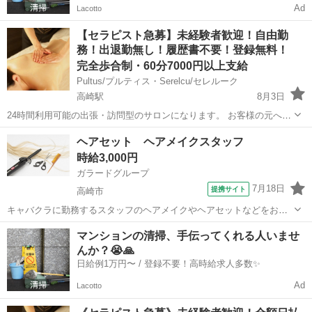
Ad
Lacotto
【セラピスト急募】未経験者歓迎！自由勤
務！出退勤無し！履歴書不要！登録無料！
完全歩合制・60分7000円以上支給
Pultus/プルティス・Serelcu/セレルーク
高崎駅
8月3日
24時間利用可能の出張・訪問型のサロンになります。 お客様の元へ行
きオイルリンパマッサージの施術をして頂くお仕事になります。 無料
群馬
高崎市
高崎駅
セラピスト
無料
ヘアセット ヘアメイクスタッフ
で送迎いたします。 お客様からご予約が入ったらこちらからセラピス
時給3,000円
トさんに一括でご連絡い...
ガラードグループ
7月18日
提携サイト
高崎市
キャバクラに勤務するスタッフのヘアメイクやヘアセットなどをお願
いいたします。 簡単な編みこみ・巻き・ストレートなど ★専門学生さ
群馬
高崎市
その他
マンションの清掃、手伝ってくれる人いませ
んも積極採用中♪ アルバイト,パート ★昇給あり ★交通費規定内支給
んか？😭🙏
・未経験者歓迎！ ★...
日給例1万円〜 / 登録不要！高時給求人多数✨
Ad
Lacotto