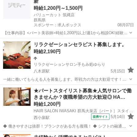
新
時給1,200円～1,500円
バリューカット 筑縄店
群馬県
スポンサー：求人ボックス
08月07日
【仕事内容】<パート美容師>時給1,200円以上!週1から相談OK!経験を
活かして高時給! <募集職種> 美容師 <仕事内容> 理容師・美容師アシ
アルバイト・パート
リラクゼーションセラピスト募集します。
スタントとして 美容師 スタイリストの サポートが中心の業務となり
時給2,190円
ます。 主なお仕事...
リラクゼーションサロン手もみ処ゆらり
八木原駅
5月15日
一緒に働いてもらえる人を募集します。即戦力の方は大歓迎です！１
日単位で出れる方を優先します。(週1回からOK) ※時給制、日給制、
群馬
渋川市
八木原駅
美容
歩合
★パートスタイリスト募集★人気サロンで働
月給制もご相談可能です。 ※試用期間あり(待遇は変わりません) ※業
きませんか？復職希望の方大歓迎◎ HA…
務委託がメインですが、ま...
時給1,200円
HAIR SALON IWASAKI 群馬大泉店［パート］スタイリスト(株式会社ハクブン)
5月14日
提携サイト
西小泉駅
◆ 働きやすさは抜群！ブランクがある方も復職！ ◆ シフトの融通が
利くため、自分のライフスタイルに合わせて働けます◎ブランクのあ
群馬
邑楽郡
西小泉駅
美容師