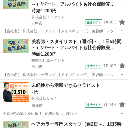
～）/パート・アルバイトも社会保険完…
時給1,200円
株式会社ユーアンド
7月10日
提携サイト
安中市
【会社名】 株式会社ユーアンド 【メインキャッチ】 美容師・スタイ
リスト（週2日～、1日5時間～）/パート・アルバイトも社会保険完
群馬
安中市
エステ
美容師・スタイリスト（週2日～、1日5時間
備！/有給休暇年間１２日間（月１日程度） 【お仕事内容】 ［安中
～）/パート・アルバイトも社会保険完…
市］美容室のスタイリスト ...
時給1,200円
株式会社ユーアンド
7月10日
提携サイト
渋川市
【会社名】 株式会社ユーアンド 【メインキャッチ】 美容師・スタイ
リスト（週2日～、1日5時間～）/パート・アルバイトも社会保険完
群馬
渋川市
エステ
未経験から活躍できるセラピスト
備！/有給休暇年間１２日間（月１日程度） 【お仕事内容】 ［渋川
- 円
市］美容室のスタイリスト ...
株式会社りらく
7月14日
提携サイト
館林市
主婦(夫)の働くを応援！ [勤務日数]： 週1日~
10:00~16:00/10:00~15:00/10:00~17:00/13:00~18:00/15:00~23:00 月/
群馬
館林市
マッサージ
ヘアカラー専門スタッフ（週2日～、1日5時
火/水/木/金/土/日 などから選べます [...