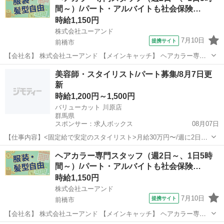
間～）/パート・アルバイトも社会保険…
市］美容室のスタイリスト ...
時給1,150円
株式会社ユーアンド
7月10日
提携サイト
前橋市
【会社名】 株式会社ユーアンド 【メインキャッチ】 ヘアカラー専門
スタッフ（週2日～、1日5時間～）/パート・アルバイトも社会保険完
群馬
前橋市
エステ
美容師・スタイリスト/パート募集/8月7日更
備！/有給休暇年間１２日間（月１日程度） 【お仕事内容】 ［前橋
新
市］美容室のカラースタッ...
時給1,200円～1,500円
バリューカット 川原店
群馬県
スポンサー：求人ボックス
08月07日
【仕事内容】<固定給で安定のスタイリスト>月給30万円〜/週に2日は
必ずお休み/5連休あり <募集職種> 美容師 <仕事内容> カット、洗髪、
アルバイト・パート
ヘアカラー専門スタッフ（週2日～、1日5時
ヘアカラーなど施術全般を対応いただきます。 当サロンでは、カット
間～）/パート・アルバイトも社会保険…
のお客様がメインとなりま...
時給1,150円
株式会社ユーアンド
7月10日
提携サイト
前橋市
【会社名】 株式会社ユーアンド 【メインキャッチ】 ヘアカラー専門
スタッフ（週2日～、1日5時間～）/パート・アルバイトも社会保険完