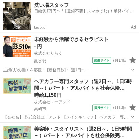
群馬
前橋市
エステ
洗い場スタッフ
備！/有給休暇年間１２日間（月１日程度） 【お仕事内容】 ［前橋
日給例1万円〜 /【登録不要】スマホで1分！単発バイト
市］美容室のカラースタッ...
一括検索✨
Ad
Lacotto
未経験から活躍できるセラピスト
- 円
株式会社りらく
7月14日
提携サイト
邑楽郡
主婦(夫)の働くを応援！ [勤務日数]： 週1日~
10:00~16:00/10:00~15:00/10:00~17:00/13:00~18:00/15:00~23:00 月/
群馬
邑楽郡
マッサージ
ヘアカラー専門スタッフ（週2日～、1日5時
火/水/木/金/土/日 などから選べます [...
間～）/パート・アルバイトも社会保険…
時給1,150円
株式会社ユーアンド
7月10日
提携サイト
高崎市
【会社名】 株式会社ユーアンド 【メインキャッチ】 ヘアカラー専門
スタッフ（週2日～、1日5時間～）/パート・アルバイトも社会保険完
群馬
高崎市
エステ
美容師・スタイリスト（週2日～、1日5時間
備！/有給休暇年間１２日間（月１日程度） 【お仕事内容】 ［高崎
～）/パート・アルバイトも社会保険完…
市］美容室のカラースタッ...