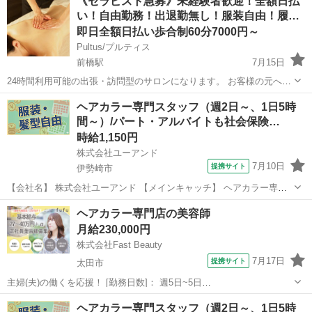
《セラピスト急募》未経験者歓迎！全額日払
い！自由勤務！出退勤無し！服装自由！履…
即日全額日払い歩合制60分7000円～
Pultus/プルティス
前橋駅
7月15日
24時間利用可能の出張・訪問型のサロンになります。 お客様の元へ行
きオイルリンパマッサージの施術をして頂くお仕事になります。 無料
群馬
前橋市
前橋駅
セラピスト
無料
ヘアカラー専門スタッフ（週2日～、1日5時
で送迎いたします。 当サロンはメンズエステや風俗ではありません。
間～）/パート・アルバイトも社会保険…
お客様からご予約が...
時給1,150円
株式会社ユーアンド
7月10日
提携サイト
伊勢崎市
【会社名】 株式会社ユーアンド 【メインキャッチ】 ヘアカラー専門
スタッフ（週2日～、1日5時間～）/パート・アルバイトも社会保険完
群馬
伊勢崎市
エステ
ヘアカラー専門店の美容師
備！/有給休暇年間１２日間（月１日程度） 【お仕事内容】 ［伊勢崎
月給230,000円
市］美容室のカラースタ...
株式会社Fast Beauty
7月17日
提携サイト
太田市
主婦(夫)の働くを応援！ [勤務日数]： 週5日~5日
10:00~19:00/11:00~20:00 月/火/水/木/金/土/日 などから選べます [勤務
群馬
太田市
美容師
ヘアカラー専門スタッフ（週2日～、1日5時
地・最寄駅]： 群馬県太田市石原町81 イオンモール太田 イオン...