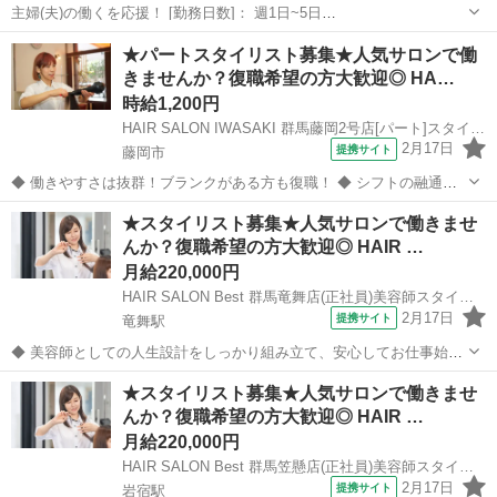
主婦(夫)の働くを応援！ [勤務日数]： 週1日~5日
09:00~12:00/10:00~13:00/12:00~15:00/15:00~18:00/10:00~16:00 月/
群馬
伊勢崎市
美容師
★パートスタイリスト募集★人気サロンで働
火/水/木/金/土/日 などから選べます ...
きませんか？復職希望の方大歓迎◎ HA…
時給1,200円
HAIR SALON IWASAKI 群馬藤岡2号店[パート]スタイリスト(株式会社ハクブン)
2月17日
提携サイト
藤岡市
◆ 働きやすさは抜群！ブランクがある方も復職！ ◆ シフトの融通が
利くため、自分のライフスタイルに合わせて働けます◎ブランクのあ
群馬
藤岡市
美容師
★スタイリスト募集★人気サロンで働きませ
る方も分かりやすいレッスンで技術に自身をつけてから安心してデビ
んか？復職希望の方大歓迎◎ HAIR …
ューできます 働きやすさは抜群...
月給220,000円
HAIR SALON Best 群馬竜舞店(正社員)美容師スタイリスト(株式会社ハクブン)
2月17日
提携サイト
竜舞駅
◆ 美容師としての人生設計をしっかり組み立て、安心してお仕事始め
ませんか？ ◆ 美容師として定年の75歳まで安心して働ける環境を整
群馬
太田市
竜舞駅
美容師
★スタイリスト募集★人気サロンで働きませ
え、技術だけではなく、マネジメント業務なども幅広く学べます。 美
んか？復職希望の方大歓迎◎ HAIR …
容師としての人生設計をしっ...
月給220,000円
HAIR SALON Best 群馬笠懸店(正社員)美容師スタイリスト(株式会社ハクブン)
2月17日
提携サイト
岩宿駅