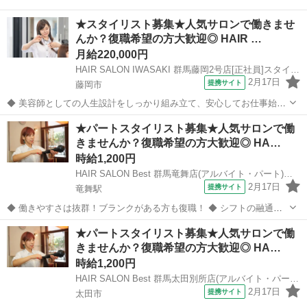
★スタイリスト募集★人気サロンで働きませ
んか？復職希望の方大歓迎◎ HAIR …
月給220,000円
HAIR SALON IWASAKI 群馬藤岡2号店[正社員]スタイリスト(株式会社ハクブン)
2月17日
提携サイト
藤岡市
◆ 美容師としての人生設計をしっかり組み立て、安心してお仕事始め
ませんか？ ◆ 美容師として定年の75歳まで安心して働ける環境を整
群馬
藤岡市
美容師
★パートスタイリスト募集★人気サロンで働
え、技術だけではなく、マネジメント業務なども幅広く学べます。 美
きませんか？復職希望の方大歓迎◎ HA…
容師としての人生設計をしっ...
時給1,200円
HAIR SALON Best 群馬竜舞店(アルバイト・パート)美容師スタイリスト(株式会社ハクブン)
2月17日
提携サイト
竜舞駅
◆ 働きやすさは抜群！ブランクがある方も復職！ ◆ シフトの融通が
利くため、自分のライフスタイルに合わせて働けます◎ブランクのあ
群馬
太田市
竜舞駅
美容師
★パートスタイリスト募集★人気サロンで働
る方も分かりやすいレッスンで技術に自信をつけてから安心してデビ
きませんか？復職希望の方大歓迎◎ HA…
ューできます 働きやすさは抜群...
時給1,200円
HAIR SALON Best 群馬太田別所店(アルバイト・パート)美容師スタイリスト(株式会社ハクブン)
2月17日
提携サイト
太田市