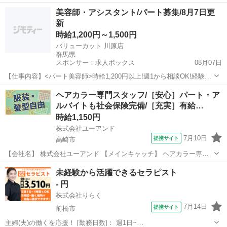
リスト（週2日～、1日5時間～）/パート・アルバイトも社会保険完
群馬
前橋市
エステ
美容師・アシスタント/パート募集/8月7日更
備！/有給休暇年間１２日間（月１日程度） 【お仕事内容】 ［前橋
新
市］美容室のスタイリスト ...
時給1,200円～1,500円
バリューカット 川原店
群馬県
スポンサー：求人ボックス
08月07日
【仕事内容】<パート美容師>時給1,200円以上!週1から相談OK!経験を
活かして高時給! <募集職種> 美容師 <仕事内容> 理容師・美容師アシ
アルバイト・パート
ヘアカラー専門スタッフ/［安心］パート・ア
スタントとして 美容師 スタイリストの サポートが中心の業務となり
ルバイトも社会保険完備/［充実］有給…
ます。 主なお仕事...
時給1,150円
株式会社ユーアンド
7月10日
提携サイト
高崎市
【会社名】 株式会社ユーアンド 【メインキャッチ】 ヘアカラー専門
スタッフ/［安心］パート・アルバイトも社会保険完備/［充実］有給休
群馬
高崎市
エステ
未経験から活躍できるセラピスト
暇年間１２日間（月１日程） 【お仕事内容】 ［高崎市倉賀野町］美容
- 円
室のカラースタッフ ＝...
株式会社りらく
7月14日
提携サイト
前橋市
主婦(夫)の働くを応援！ [勤務日数]： 週1日~