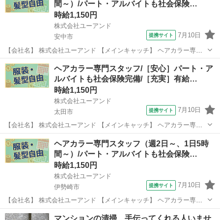
間～）/パート・アルバイトも社会保険…
時給1,150円
株式会社ユーアンド
7月10日
提携サイト
安中市
【会社名】 株式会社ユーアンド 【メインキャッチ】 ヘアカラー専門
スタッフ（週2日～、1日5時間～）/パート・アルバイトも社会保険完
群馬
安中市
エステ
ヘアカラー専門スタッフ/［安心］パート・ア
備！/有給休暇年間１２日間（月１日程度） 【お仕事内容】 ［安中
ルバイトも社会保険完備/［充実］有給…
市］美容室のカラースタッ...
時給1,150円
株式会社ユーアンド
7月10日
提携サイト
太田市
【会社名】 株式会社ユーアンド 【メインキャッチ】 ヘアカラー専門
スタッフ/［安心］パート・アルバイトも社会保険完備/［充実］有給休
群馬
太田市
エステ
ヘアカラー専門スタッフ（週2日～、1日5時
暇年間１２日間（月１日程） 【お仕事内容】 ［太田市丸山町］美容室
間～）/パート・アルバイトも社会保険…
のカラースタッフ ＝＝...
時給1,150円
株式会社ユーアンド
7月10日
提携サイト
伊勢崎市
【会社名】 株式会社ユーアンド 【メインキャッチ】 ヘアカラー専門
スタッフ（週2日～、1日5時間～）/パート・アルバイトも社会保険完
群馬
伊勢崎市
エステ
マンションの清掃、手伝ってくれる人いませ
備！/有給休暇年間１２日間（月１日程度） 【お仕事内容】 ［伊勢崎