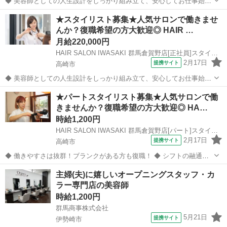
◆ 美容師としての人生設計をしっかり組み立て、安心してお仕事始め
ませんか？ ◆ 美容師として定年の75歳まで安心して働ける環境を整
群馬
桐生市
相老駅
美容師
★スタイリスト募集★人気サロンで働きませ
え、技術だけではなく、マネジメント業務なども幅広く学べます。 美
んか？復職希望の方大歓迎◎ HAIR …
容師としての人生設計をしっ...
月給220,000円
HAIR SALON IWASAKI 群馬倉賀野店[正社員]スタイリスト(株式会社ハクブン)
2月17日
提携サイト
高崎市
◆ 美容師としての人生設計をしっかり組み立て、安心してお仕事始め
ませんか？ ◆ 美容師として定年の75歳まで安心して働ける環境を整
群馬
高崎市
美容師
★パートスタイリスト募集★人気サロンで働
え、技術だけではなく、マネジメント業務なども幅広く学べます。 美
きませんか？復職希望の方大歓迎◎ HA…
容師としての人生設計をしっ...
時給1,200円
HAIR SALON IWASAKI 群馬倉賀野店[パート]スタイリスト(株式会社ハクブン)
2月17日
提携サイト
高崎市
◆ 働きやすさは抜群！ブランクがある方も復職！ ◆ シフトの融通が
利くため、自分のライフスタイルに合わせて働けます◎ブランクのあ
群馬
高崎市
美容師
主婦(夫)に嬉しいオープニングスタッフ・カ
る方も分かりやすいレッスンで技術に自身をつけてから安心してデビ
ラー専門店の美容師
ューできます 働きやすさは抜群...
時給1,200円
群馬商事株式会社
5月21日
提携サイト
伊勢崎市