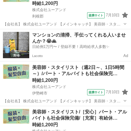
時給1,200円
株式会社ユーアンド
7月10日
提携サイト
利根郡
【会社名】 株式会社ユーアンド 【メインキャッチ】 美容師・スタイ
リスト（週2日～、1日5時間～）/パート・アルバイトも社会保険完
群馬
利根郡
エステ
マンションの清掃、手伝ってくれる人いませ
備！/有給休暇年間１２日間（月１日程度） 【お仕事内容】 ［利根郡
んか？😭🙏
みなかみ町］美容室のスタ...
日給例1万円〜 / 登録不要！高時給求人多数✨
Ad
Lacotto
美容師・スタイリスト（週2日～、1日5時間
～）/パート・アルバイトも社会保険完…
時給1,200円
株式会社ユーアンド
7月10日
提携サイト
伊勢崎市
【会社名】 株式会社ユーアンド 【メインキャッチ】 美容師・スタイ
リスト（週2日～、1日5時間～）/パート・アルバイトも社会保険完
群馬
伊勢崎市
エステ
美容師・スタイリスト/［安心］パート・アル
備！/有給休暇年間１２日間（月１日程度） 【お仕事内容】 ［伊勢崎
バイトも社会保険完備/［充実］有給休…
市］美容室のスタイリスト...
時給1,200円