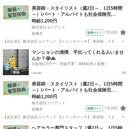
10:00~16:00/10:00~15:00/10:00~17:00/13:00~18:00/15:00~23:00 月/
群馬
前橋市
マッサージ
美容師・スタイリスト（週2日～、1日5時間
火/水/木/金/土/日 などから選べます [...
～）/パート・アルバイトも社会保険完…
時給1,200円
株式会社ユーアンド
7月10日
提携サイト
前橋市
【会社名】 株式会社ユーアンド 【メインキャッチ】 美容師・スタイ
リスト（週2日～、1日5時間～）/パート・アルバイトも社会保険完
群馬
前橋市
エステ
マンションの清掃、手伝ってくれる人いませ
備！/有給休暇年間１２日間（月１日程度） 【お仕事内容】 ［前橋
んか？😭🙏
市］美容室のスタイリスト ...
日給例1万円〜 / 登録不要！高時給求人多数✨
Ad
Lacotto
美容師・スタイリスト（週2日～、1日5時間
～）/パート・アルバイトも社会保険完…
時給1,200円
株式会社ユーアンド
7月10日
提携サイト
前橋市
【会社名】 株式会社ユーアンド 【メインキャッチ】 美容師・スタイ
リスト（週2日～、1日5時間～）/パート・アルバイトも社会保険完
群馬
前橋市
エステ
ヘアカラー専門スタッフ（週2日～、1日5時
備！/有給休暇年間１２日間（月１日程度） 【お仕事内容】 ［前橋