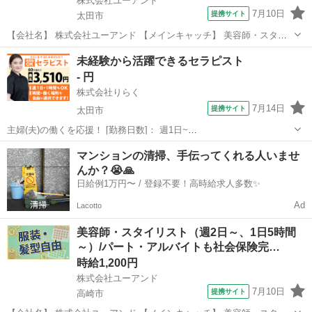
株式会社ユーアンド
7月10日
提携サイト
太田市
【会社名】 株式会社ユーアンド 【メインキャッチ】 美容師・スタイ
リスト/［安心］パート・アルバイトも社会保険完備/［充実］有給休暇
群馬
太田市
エステ
未経験から活躍できるセラピスト
年間１２日間（月１日程） 【お仕事内容】 ［太田市丸山町］美容室の
- 円
スタイリスト ＝＝＝＝...
株式会社りらく
7月14日
提携サイト
太田市
主婦(夫)の働くを応援！ [勤務日数]： 週1日~
10:00~16:00/10:00~15:00/10:00~17:00/13:00~18:00/15:00~23:00 月/
群馬
太田市
マッサージ
マンションの清掃、手伝ってくれる人いませ
火/水/木/金/土/日 などから選べます [...
んか？😭🙏
日給例1万円〜 / 登録不要！高時給求人多数✨
Ad
Lacotto
美容師・スタイリスト（週2日～、1日5時間
～）/パート・アルバイトも社会保険完…
時給1,200円
株式会社ユーアンド
7月10日
提携サイト
高崎市