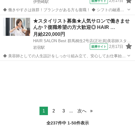
2月17日
提携サイト
伊勢崎駅
◆ 働きやすさは抜群！ブランクがある方も復職！ ◆ シフトの融通が
利くため、自分のライフスタイルに合わせて働けます◎ブランクのあ
群馬
伊勢崎市
伊勢崎駅
美容師
★スタイリスト募集★人気サロンで働きませ
る方も分かりやすいレッスンで技術に自身をつけてから安心してデビ
んか？復職希望の方大歓迎◎ HAIR …
ューできます 働きやすさは抜群...
月給220,000円
HAIR SALON Best 群馬桐生2号店(正社員)美容師スタイリスト(株式会社ハクブン)
2月17日
提携サイト
岩宿駅
◆ 美容師としての人生設計をしっかり組み立て、安心してお仕事始め
ませんか？ ◆ 美容師として定年の75歳まで安心して働ける環境を整
群馬
みどり市
岩宿駅
美容師
え、技術だけではなく、マネジメント業務なども幅広く学べます。 美
容師としての人生設計をしっ...
1
2
3
...
次へ
全237件中 1-50件表示