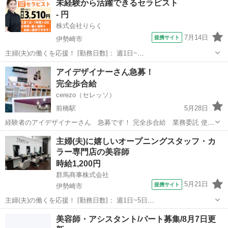
未経験から活躍できるセラピスト
- 円
株式会社りらく
7月14日
提携サイト
伊勢崎市
主婦(夫)の働くを応援！ [勤務日数]： 週1日~
10:00~16:00/10:00~15:00/10:00~17:00/13:00~18:00/15:00~23:00 月/
群馬
伊勢崎市
マッサージ
アイデザイナーさん急募！
火/水/木/金/土/日 などから選べます [...
完全歩合給
cerezo（セレッソ）
前橋駅
5月28日
経験者のアイデザイナーさん 急募です！ 完全歩合給 業務委託 使用
期間6か月 売り上げの40％ 使用期間後 売り上げの50％ 支給いた
群馬
前橋市
前橋駅
その他
主婦(夫)に嬉しいオープニングスタッフ・カ
します。 業務委託・完全歩合給のため シフトは自由です。 ま...
ラー専門店の美容師
時給1,200円
群馬商事株式会社
5月21日
提携サイト
伊勢崎市
主婦(夫)の働くを応援！ [勤務日数]： 週1日~5日
09:00~12:00/10:00~13:00/12:00~15:00/15:00~18:00/10:00~16:00 月/
群馬
伊勢崎市
美容師
美容師・アシスタント/パート募集/8月7日更
火/水/木/金/土/日 などから選べます ...