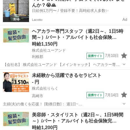
んか？😭🙏
市］美容室のカラースタ...
日給例1万円〜 / 登録不要！高時給求人多数✨
Ad
Lacotto
ヘアカラー専門スタッフ（週2日～、1日5時
間～）/パート・アルバイトも社会保険…
時給1,150円
株式会社ユーアンド
7月10日
提携サイト
利根郡
【会社名】 株式会社ユーアンド 【メインキャッチ】 ヘアカラー専門
スタッフ（週2日～、1日5時間～）/パート・アルバイトも社会保険完
群馬
利根郡
エステ
未経験から活躍できるセラピスト
備！/有給休暇年間１２日間（月１日程度） 【お仕事内容】 ［利根郡
- 円
みなかみ町］美容室のカ...
株式会社りらく
7月14日
提携サイト
高崎市
主婦(夫)の働くを応援！ [勤務日数]： 週1日~
10:00~16:00/10:00~15:00/10:00~17:00/13:00~18:00/15:00~23:00 月/
群馬
高崎市
マッサージ
美容師・スタイリスト（週2日～、1日5時間
火/水/木/金/土/日 などから選べます [...
～）/パート・アルバイトも社会保険完…
時給1,200円