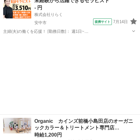
未経験から活躍できるセラピスト
る方も分かりやすいレッスンで技術に自身をつけてから安心してデビ
- 円
ューできます 働きやすさは抜群...
株式会社りらく
7月14日
提携サイト
安中市
主婦(夫)の働くを応援！ [勤務日数]： 週1日~
10:00~16:00/10:00~15:00/10:00~17:00/13:00~18:00/15:00~23:00 月/
群馬
安中市
マッサージ
火/水/木/金/土/日 などから選べます [...
Organic カインズ前橋小島田店のオーガニ
ックカラー＆トリートメント専門店…
時給1,200円