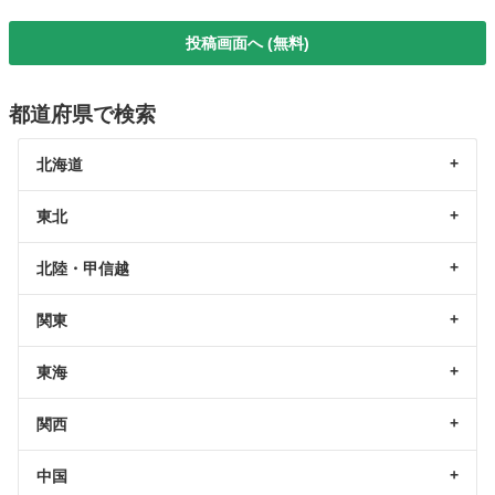
投稿画面へ (無料)
都道府県で検索
北海道
東北
北陸・甲信越
関東
東海
関西
中国