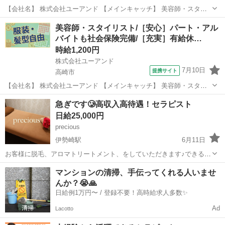
【会社名】 株式会社ユーアンド 【メインキャッチ】 美容師・スタイ
リスト（週2日～、1日5時間～）/パート・アルバイトも社会保険完
群馬
北群馬郡
エステ
美容師・スタイリスト/［安心］パート・アル
備！/有給休暇年間１２日間（月１日程度） 【お仕事内容】 ［北群馬
バイトも社会保険完備/［充実］有給休…
郡吉岡町］美容室のスタイ...
時給1,200円
株式会社ユーアンド
7月10日
提携サイト
高崎市
【会社名】 株式会社ユーアンド 【メインキャッチ】 美容師・スタイ
リスト/［安心］パート・アルバイトも社会保険完備/［充実］有給休暇
群馬
高崎市
エステ
急ぎです🥲高収入高待遇！セラピスト
年間１２日間（月１日程） 【お仕事内容】 ［高崎市倉賀野町］美容室
日給25,000円
のスタイリスト ＝＝＝...
precious
伊勢崎駅
6月11日
お客様に脱毛、アロマトリートメント、をしていただきます♪できるメ
ニューでOK！やりたくないのは強要しません。 勤務時間 10時～24時
群馬
伊勢崎市
伊勢崎駅
美容
ホワイトニング
マンションの清掃、手伝ってくれる人いませ
の間で自分の好きな日に好きな時間だけでOK 週一は必ず勤務出来る
んか？😭🙏
方 待遇 自己申告制シ...
日給例1万円〜 / 登録不要！高時給求人多数✨
Ad
Lacotto