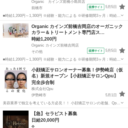
Organic カインズ前橋小島田店
5月5日
提携サイト
前橋市
■時給1,200円～1,300円 ※経験・能力による ※研修期間3ヶ月：時給
1,100円～ ■Organic カインズ前橋小島田店／群馬県前橋市小島田町
群馬
前橋市
美容師
Organic カインズ前橋吉岡店のオーガニック
152 ■パート ■【Organicカインズ前橋小島田店】週1日～・1...
カラー＆トリートメント専門店ス…
時給1,200円
Organic カインズ前橋吉岡店
5月5日
提携サイト
その他
■時給1,200円～1,300円 ※経験・能力による ※研修期間3ヶ月：時給
1,100円～ ■Organic カインズ前橋吉岡店／群馬県北群馬郡吉岡町大
群馬
その他
美容師
小顔矯正サロンオーナー募集！伊勢崎店（仮
久保821 ■パート ■【Organicカインズ前橋吉岡店】週1日～・...
名）新規オープン【小顔矯正サロンQpu】
完全歩合制
株式会社Qpu
伊勢崎市
5月1日
美容業界で独立を考えている方必見！！ 小顔矯正サロンの老舗、Qpu
のオーナーとして、新しいキャリアをスタートしませんか？？ 🌟 「キ
群馬
伊勢崎市
セラピスト
リモート
【急】セラピスト募集
ュープ」ってどんなサロン？ 🌟 Qpuは2012年に東京の六本木で第1号
日給20,000円
店をオープ...