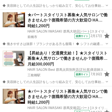
◆ 美容師としての人生設計をしっかり組み立て、安心してお仕事始め
ませんか？ ◆ 美容師として定年の75歳まで安心して働ける環境を整
群馬
みどり市
岩宿駅
美容師
★パートスタイリスト募集★人気サロンで働
え、技術だけではなく、マネジメント業務なども幅広く学べます。 美
きませんか？復職希望の方大歓迎◎ HA…
容師としての人生設計をしっ...
時給1,200円
HAIR SALON IWASAKI 群馬大胡店[パート]スタイリスト(株式会社ハクブン)
2月17日
提携サイト
前橋市
◆ 働きやすさは抜群！ブランクがある方も復職！ ◆ シフトの融通が
利くため、自分のライフスタイルに合わせて働けます◎ブランクのあ
群馬
前橋市
美容師
【昇給あり！交通費支給！】★スタイリスト
る方も分かりやすいレッスンで技術に自身をつけてから安心してデビ
募集★人気サロンで働きませんか？復職希…
ューできます 働きやすさは抜群...
月給300,000円
HAIR SALON Best 群馬太田別所店(正社員)美容師スタイリスト（店長候補）(株式会社ハクブン)
7月16日
提携サイト
三枚橋駅
◆ 美容師としての人生設計をしっかり組み立て、安心してお仕事始め
ませんか？ ◆ 美容師として定年の75歳まで安心して働ける環境を整
群馬
太田市
三枚橋駅
美容師
★パートスタイリスト募集★人気サロンで働
え、技術だけではなく、マネジメント業務なども幅広く学べます。 美
きませんか？復職希望の方大歓迎◎ HA…
容師としての人生設計をしっ...
時給1,200円
HAIR SALON IWASAKI 群馬安堀店[パート]スタイリスト(株式会社ハクブン)