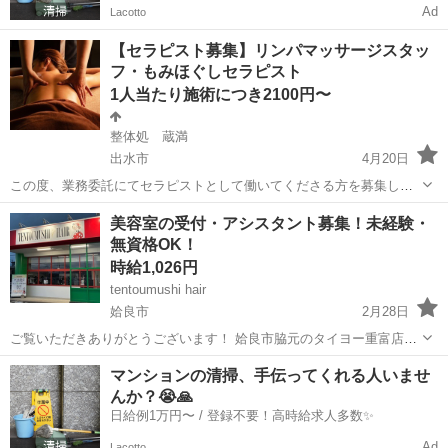
Ad
Lacotto
【セラピスト募集】リンパマッサージスタッ
フ・もみほぐしセラピスト
1人当たり施術につき2100円〜
整体処 蔵満
出水市
4月20日
この度、業務委託にてセラピストとして働いてくださる方を募集しま
す🙇‍♀️ 《雇用形態》 業務委託 《仕事内容》 施術を中心としたサロンワ
鹿児島
出水市
美容
スタッフ
美容室の受付・アシスタント募集！未経験・
ーク全般 (開店・閉店準備、接客、清掃、洗濯、予約管理 等) 来店され
無資格OK！
たお客様への...
時給1,026円
tentoumushi hair
姶良市
2月28日
ご覧いただきありがとうございます！ 姶良市脇元のタイヨー重富店内
にある美容室「TENTOUMUSHI HAIR（テントウムシヘアー）」で
鹿児島
姶良市
その他
マンションの清掃、手伝ってくれる人いませ
す。 この度、お店を一緒に盛り上げてくれる新しいスタッフを募集し
んか？😭🙏
ます！ 【お仕事内容】...
日給例1万円〜 / 登録不要！高時給求人多数✨
Ad
Lacotto