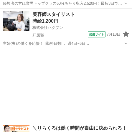
経験者の方は業界トップクラス60分あたり収入2,520円！最短3日で入
店可 今の収入と環境に満足していますか？ 「もっと高い収入がほし
鹿児島
鹿児島市
セラピスト
美容師スタイリスト
い」 「安定して稼ぎたい」 その悩み、すべて解決します！ ・全国ト
時給1,200円
ップクラスの店舗数...
株式会社ハクブン
7月18日
提携サイト
肝属郡
主婦(夫)の働くを応援！ [勤務日数]： 週4日~6日
09:00~12:00/10:00~14:00/12:00~15:00/14:00~17:00/09:00~17:00 月/
鹿児島
肝属郡
美容師
火/水/木/金/土/日 などから選べます ...
＼りらくるは働く時間が自由に決められる！