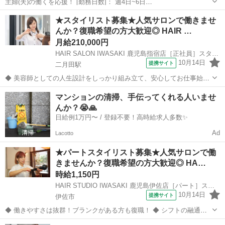
主婦(夫)の働くを応援！ [勤務日数]： 週4日~6日
09:30~12:30/10:30~14:30/13:00~16:00/15:00~18:00/09:30~18:00 月/
鹿児島
出水市
美容師
★スタイリスト募集★人気サロンで働きませ
火/水/木/金/土/日 などから選べます ...
んか？復職希望の方大歓迎◎ HAIR …
月給210,000円
HAIR SALON IWASAKI 鹿児島指宿店［正社員］スタイリスト(株式会社ハクブン)
10月14日
提携サイト
二月田駅
◆ 美容師としての人生設計をしっかり組み立て、安心してお仕事始め
ませんか？ ◆ 美容師として定年の75歳まで安心して働ける環境を整
鹿児島
指宿市
二月田駅
美容師
マンションの清掃、手伝ってくれる人いませ
え、技術だけではなく、マネジメント業務なども幅広く学べます。 美
んか？😭🙏
容師としての人生設計をしっ...
日給例1万円〜 / 登録不要！高時給求人多数✨
Ad
Lacotto
★パートスタイリスト募集★人気サロンで働
きませんか？復職希望の方大歓迎◎ HA…
時給1,150円
HAIR STUDIO IWASAKI 鹿児島伊佐店［パート］スタイリスト(株式会社ハクブン)
10月14日
提携サイト
伊佐市
◆ 働きやすさは抜群！ブランクがある方も復職！ ◆ シフトの融通が
利くため、自分のライフスタイルに合わせて働けます◎ブランクのあ
鹿児島
伊佐市
美容師