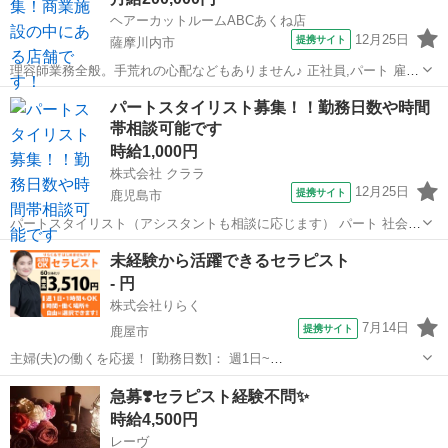
ヘアーカットルームABCあくね店
12月25日
提携サイト
薩摩川内市
理容師業務全般。手荒れの心配などもありません♪ 正社員,パート 雇
用・労災保険 厚生年金 社会保険完備 車通勤可 理容師免許
鹿児島
薩摩川内市
美容師
パートスタイリスト募集！！勤務日数や時間
帯相談可能です
時給1,000円
株式会社 クララ
12月25日
提携サイト
鹿児島市
パートスタイリスト（アシスタントも相談に応じます） パート 社会保
険有（厚生、雇用、介護）、寮有、 毎月1回の検定により昇給のチャ
鹿児島
鹿児島市
美容師
未経験から活躍できるセラピスト
ンス有、 交通費全額支給、ノルマなし ※現在、在職中の方も待遇等ご
- 円
相談下さい！ あなたの...
株式会社りらく
7月14日
提携サイト
鹿屋市
主婦(夫)の働くを応援！ [勤務日数]： 週1日~
10:00~16:00/10:00~15:00/10:00~17:00/13:00~18:00/15:00~23:00 月/
鹿児島
鹿屋市
マッサージ
急募❣️セラピスト経験不問✨
火/水/木/金/土/日 などから選べます [...
時給4,500円
レーヴ