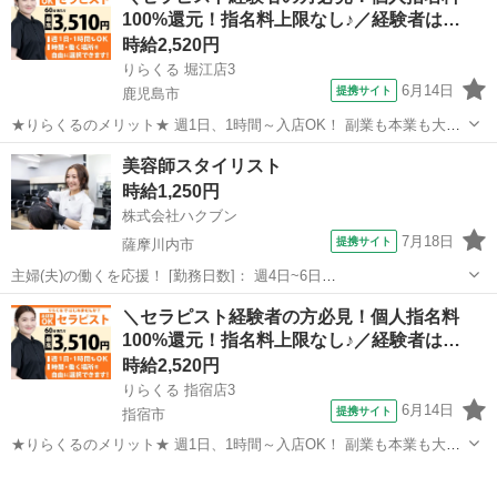
100%還元！指名料上限なし♪／経験者は…
ップクラスの店舗数...
時給2,520円
りらくる 堀江店3
6月14日
提携サイト
鹿児島市
★りらくるのメリット★ 週1日、1時間～入店OK！ 副業も本業も大歓
迎 りらくるはスマホ1つでカンタンに時間、日程、店舗を選べる「入
鹿児島
鹿児島市
セラピスト
美容師スタイリスト
店エントリー制」で、 自分のスキマ時間で稼げて、本業・家庭・趣味
時給1,250円
と両立しやすい♪ 全国の...
株式会社ハクブン
7月18日
提携サイト
薩摩川内市
主婦(夫)の働くを応援！ [勤務日数]： 週4日~6日
09:00~12:00/10:00~14:00/13:00~16:00/15:00~18:00/09:00~18:00 月/
鹿児島
薩摩川内市
美容師
＼セラピスト経験者の方必見！個人指名料
火/水/木/金/土/日 などから選べます ...
100%還元！指名料上限なし♪／経験者は…
時給2,520円
りらくる 指宿店3
6月14日
提携サイト
指宿市
★りらくるのメリット★ 週1日、1時間～入店OK！ 副業も本業も大歓
迎 りらくるはスマホ1つでカンタンに時間、日程、店舗を選べる「入
鹿児島
指宿市
セラピスト
店エントリー制」で、 自分のスキマ時間で稼げて、本業・家庭・趣味