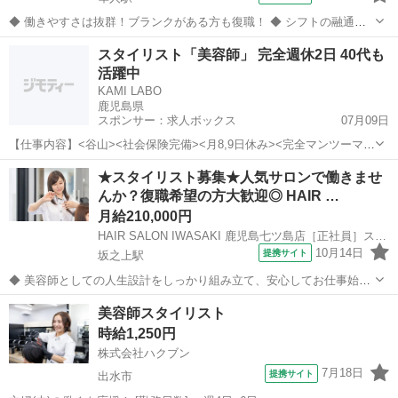
◆ 働きやすさは抜群！ブランクがある方も復職！ ◆ シフトの融通が
利くため、自分のライフスタイルに合わせて働けます◎ブランクのあ
鹿児島
霧島市
隼人駅
美容師
スタイリスト「美容師」 完全週休2日 40代も
る方も分かりやすいレッスンで技術に自信をつけてから安心してデビ
活躍中
ューできます 働きやすさは抜群...
KAMI LABO
鹿児島県
スポンサー：求人ボックス
07月09日
【仕事内容】<谷山><社会保険完備><月8,9日休み><完全マンツーマン
><高単価サロン><ママさん美容師歓迎>ライフスタイルに合わせた働
アルバイト・パート / 業務委託
★スタイリスト募集★人気サロンで働きませ
き方が可能!髪質改善特化の高単価サロン!「KAMI LABO(カミラボ)」
んか？復職希望の方大歓迎◎ HAIR …
からスタイリスト(...
月給210,000円
HAIR SALON IWASAKI 鹿児島七ツ島店［正社員］スタイリスト(株式会社ハクブン)
10月14日
提携サイト
坂之上駅
◆ 美容師としての人生設計をしっかり組み立て、安心してお仕事始め
ませんか？ ◆ 美容師として定年の75歳まで安心して働ける環境を整
鹿児島
鹿児島市
坂之上駅
美容師
美容師スタイリスト
え、技術だけではなく、マネジメント業務なども幅広く学べます。 美
時給1,250円
容師としての人生設計をしっ...
株式会社ハクブン
7月18日
提携サイト
出水市