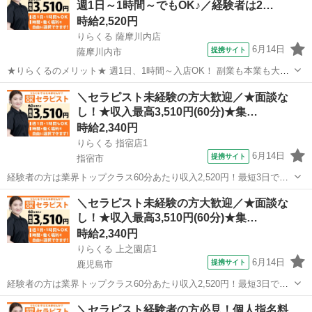
週1日～1時間～でもOK♪／経験者は2…
時給2,520円
りらくる 薩摩川内店
6月14日
提携サイト
薩摩川内市
★りらくるのメリット★ 週1日、1時間～入店OK！ 副業も本業も大歓
迎 りらくるはスマホ1つでカンタンに時間、日程、店舗を選べる「入
鹿児島
薩摩川内市
セラピスト
＼セラピスト未経験の方大歓迎／★面談な
店エントリー制」で、 自分のスキマ時間で稼げて、本業・家庭・趣味
し！★収入最高3,510円(60分)★集…
と両立しやすい♪ 全国の...
時給2,340円
りらくる 指宿店1
6月14日
提携サイト
指宿市
経験者の方は業界トップクラス60分あたり収入2,520円！最短3日で入
店可 今の収入と環境に満足していますか？ 「もっと高い収入がほし
鹿児島
指宿市
セラピスト
＼セラピスト未経験の方大歓迎／★面談な
い」 「安定して稼ぎたい」 その悩み、すべて解決します！ ・全国ト
し！★収入最高3,510円(60分)★集…
ップクラスの店舗数...
時給2,340円
りらくる 上之園店1
6月14日
提携サイト
鹿児島市
経験者の方は業界トップクラス60分あたり収入2,520円！最短3日で入
店可 今の収入と環境に満足していますか？ 「もっと高い収入がほし
鹿児島
鹿児島市
セラピスト
＼セラピスト経験者の方必見！個人指名料
い」 「安定して稼ぎたい」 その悩み、すべて解決します！ ・全国ト