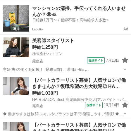
ませんか？ ◆ 美容師として定年の75歳まで安心して働ける環境を整
鹿児島
枕崎市
美容師
マンションの清掃、手伝ってくれる人いませ
え、技術だけではなく、マネジメント業務なども幅広く学べます。 美
んか？😭🙏
容師としての人生設計をしっ...
日給例1万円〜 / 登録不要！高時給求人多数✨
Ad
Lacotto
美容師スタイリスト
時給1,250円
株式会社ハクブン
7月18日
提携サイト
霧島市
主婦(夫)の働くを応援！ [勤務日数]： 週4日~6日
09:00~12:00/10:00~14:00/12:00~15:00/14:00~17:00/09:00~17:00 月/
鹿児島
霧島市
美容師
【パートカラーリスト募集】人気サロンで働
火/水/木/金/土/日 などから選べます ...
きませんか？復職希望の方大歓迎◎ HA…
時給1,030円
HAIR SALON Best 鹿児島国分中央店(アルバイト・パート)美容師カラーリスト(株式会社ハクブン)
10月14日
提携サイト
霧島市
◆ 働きやすさは抜群!スキルやブランクは不問!復職しやすい環境! ◆
自分のライフスタイルに合わせて働けます。 ブランクのある方も、分
鹿児島
霧島市
美容師
【パートカラーリスト募集】人気サロンで働
かりやすいレッスンで技術に自信をつけてから安心してデビューでき