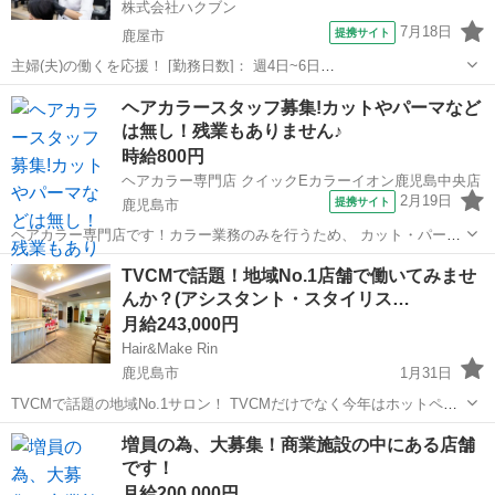
株式会社ハクブン
7月18日
提携サイト
鹿屋市
主婦(夫)の働くを応援！ [勤務日数]： 週4日~6日
09:00~12:00/10:00~14:00/13:00~16:00/15:00~18:00/09:00~18:00 月/
鹿児島
鹿屋市
美容師
ヘアカラースタッフ募集!カットやパーマなど
火/水/木/金/土/日 などから選べます ...
は無し！残業もありません♪
時給800円
ヘアカラー専門店 クイックEカラーイオン鹿児島中央店
2月19日
提携サイト
鹿児島市
ヘアカラー専門店です！カラー業務のみを行うため、 カット・パー
マ・ブロー等の業務はありません！ パート ◇交通費支給(規定有) ◇試
鹿児島
鹿児島市
美容師
TVCMで話題！地域No.1店舗で働いてみませ
用期間有(3ヵ月) ◇雇用保険有 ◇労災保険有 ◇昇給有 ◇日祝出勤手当
んか？(アシスタント・スタイリス…
(時給1...
月給243,000円
Hair&Make Rin
鹿児島市
1月31日
TVCMで話題の地域No.1サロン！ TVCMだけでなく今年はホットペッ
パービューティー 予約売上ランキング1位も獲得した為、増員したい
鹿児島
鹿児島市
美容師
ホットペッパー
増員の為、大募集！商業施設の中にある店舗
と思っております！ 仕事内容は、シャンプーやドライ、カラー塗布が
です！
メインです。 もちろん...
月給200,000円