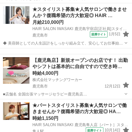
09:00~12:00/10:00~14:00/13:00~16:00/15:00~18:00/09:00~18:00 月/
鹿児島
伊佐市
美容師
★スタイリスト募集★人気サロンで働きませ
火/水/木/金/土/日 などから選べます ...
んか？復職希望の方大歓迎◎ HAIR …
月給210,000円
HAIR SALON IWASAKI 鹿児島宇宿店[正社員]スタイリスト(株式会社ハクブン)
1月5日
提携サイト
鹿児島市
◆ 美容師としての人生設計をしっかり組み立て、安心してお仕事始め
ませんか？ ◆ 美容師として定年の75歳まで安心して働ける環境を整
鹿児島
鹿児島市
美容師
え、技術だけではなく、マネジメント業務なども幅広く学べます。 美
【鹿児島店】新規オープンのお店です！ 出勤
容師としての人生設計をしっ...
やシフトは基本的に自由ですので空き時…
時給4,000円
株式会社マッチングワーカー
鹿児島市
12月12日
■店舗名 全国出張マッサージセラピー鹿児島店
https://massageserapijapan.wixsite.com/kagoshima ■業種 出張マッサ
鹿児島
鹿児島市
マッサージ
居場所
★パートスタイリスト募集★人気サロンで働
ージ ■仕事内容 各派遣エリアのお客様の...
きませんか？復職希望の方大歓迎◎ HA…
時給1,150円
HAIR SALON IWASAKI 鹿児島隼人店［パート］スタイリスト(株式会社ハクブン)
10月14日
提携サイト
隼人駅