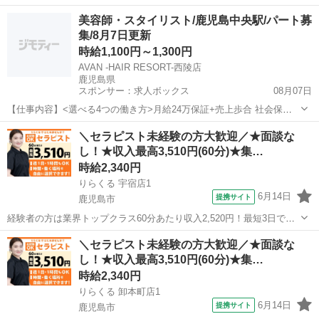
店可 今の収入と環境に満足していますか？ 「もっと高い収入がほし
鹿児島
鹿児島市
セラピスト
美容師・スタイリスト/鹿児島中央駅/パート募
い」 「安定して稼ぎたい」 その悩み、すべて解決します！ ・全国ト
集/8月7日更新
ップクラスの店舗数...
時給1,100円～1,300円
AVAN -HAIR RESORT-西陵店
鹿児島県
スポンサー：求人ボックス
08月07日
【仕事内容】<選べる4つの働き方>月給24万保証+売上歩合 社会保険
完備+完全週休2日制 <募集職種> 美容師 <仕事内容> 理容師・美容
アルバイト・パート
＼セラピスト未経験の方大歓迎／★面談な
師・Wライセンス在籍サロン 雑誌撮影,ヘアショー,着付け,ヘッドスパ,
し！★収入最高3,510円(60分)★集…
ヘアセット,シェービン...
時給2,340円
りらくる 宇宿店1
6月14日
提携サイト
鹿児島市
経験者の方は業界トップクラス60分あたり収入2,520円！最短3日で入
店可 今の収入と環境に満足していますか？ 「もっと高い収入がほし
鹿児島
鹿児島市
セラピスト
＼セラピスト未経験の方大歓迎／★面談な
い」 「安定して稼ぎたい」 その悩み、すべて解決します！ ・全国ト
し！★収入最高3,510円(60分)★集…
ップクラスの店舗数...
時給2,340円
りらくる 卸本町店1
6月14日
提携サイト
鹿児島市