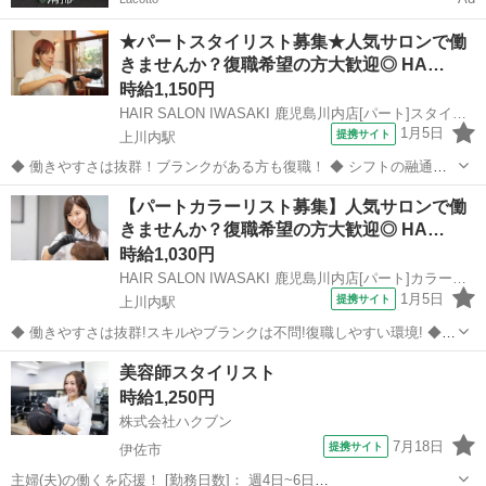
★パートスタイリスト募集★人気サロンで働
きませんか？復職希望の方大歓迎◎ HA…
時給1,150円
HAIR SALON IWASAKI 鹿児島川内店[パート]スタイリスト(株式会社ハクブン)
1月5日
提携サイト
上川内駅
◆ 働きやすさは抜群！ブランクがある方も復職！ ◆ シフトの融通が
利くため、自分のライフスタイルに合わせて働けます◎ブランクのあ
鹿児島
薩摩川内市
上川内駅
美容師
【パートカラーリスト募集】人気サロンで働
る方も分かりやすいレッスンで技術に自信をつけてから安心してデビ
きませんか？復職希望の方大歓迎◎ HA…
ューできます 働きやすさは抜群...
時給1,030円
HAIR SALON IWASAKI 鹿児島川内店[パート]カラーリスト(株式会社ハクブン)
1月5日
提携サイト
上川内駅
◆ 働きやすさは抜群!スキルやブランクは不問!復職しやすい環境! ◆
自分のライフスタイルに合わせて働けます。 ブランクのある方も、分
鹿児島
薩摩川内市
上川内駅
美容師
美容師スタイリスト
かりやすいレッスンで技術に自信をつけてから安心してデビューでき
時給1,250円
ますよ。 働きやすさは抜...
株式会社ハクブン
7月18日
提携サイト
伊佐市
主婦(夫)の働くを応援！ [勤務日数]： 週4日~6日