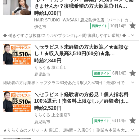
火/水/木/金/土/日 などから選べます ...
きませんか？復職希望の方大歓迎◎ HA…
時給1,030円
HAIR STUDIO IWASAKI 鹿児島伊佐店［パート］カラーリスト(株式会社ハクブン)
10月14日
提携サイト
伊佐市
◆ 働きやすさは抜群!スキルやブランクは不問!復職しやすい環境! ◆
自分のライフスタイルに合わせて働けます。 ブランクのある方も、分
鹿児島
伊佐市
美容師
＼セラピスト未経験の方大歓迎／★面談な
かりやすいレッスンで技術に自信をつけてから安心してデビューでき
し！★収入最高3,510円(60分)★集…
ますよ。 働きやすさは抜...
時給2,340円
りらくる 堀江店1
6月14日
提携サイト
鹿児島市
経験者の方は業界トップクラス60分あたり収入2,520円！最短3日で入
店可 今の収入と環境に満足していますか？ 「もっと高い収入がほし
鹿児島
鹿児島市
セラピスト
＼セラピスト経験者の方必見！個人指名料
い」 「安定して稼ぎたい」 その悩み、すべて解決します！ ・全国ト
100%還元！指名料上限なし♪／経験者は…
ップクラスの店舗数...
時給2,520円
りらくる 上之園店3
6月14日
提携サイト
鹿児島市
★りらくるのメリット★ 週1日、1時間～入店OK！ 副業も本業も大歓
迎 りらくるはスマホ1つでカンタンに時間、日程、店舗を選べる「入
鹿児島
鹿児島市
セラピスト