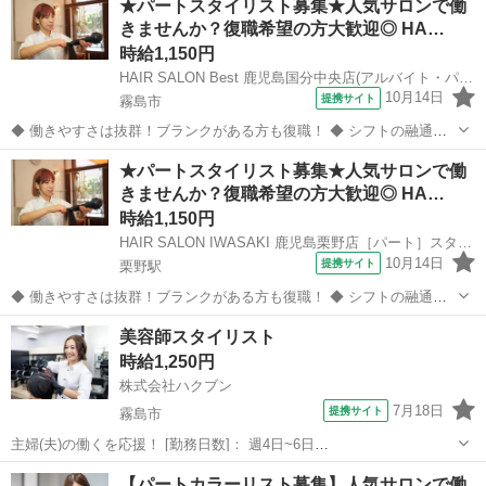
★パートスタイリスト募集★人気サロンで働
きませんか？復職希望の方大歓迎◎ HA…
時給1,150円
HAIR SALON Best 鹿児島国分中央店(アルバイト・パート)美容師スタイリスト(株式会社ハクブン)
10月14日
提携サイト
霧島市
◆ 働きやすさは抜群！ブランクがある方も復職！ ◆ シフトの融通が
利くため、自分のライフスタイルに合わせて働けます◎ブランクのあ
鹿児島
霧島市
美容師
★パートスタイリスト募集★人気サロンで働
る方も分かりやすいレッスンで技術に自信をつけてから安心してデビ
きませんか？復職希望の方大歓迎◎ HA…
ューできます 働きやすさは抜群...
時給1,150円
HAIR SALON IWASAKI 鹿児島栗野店［パート］スタイリスト(株式会社ハクブン)
10月14日
提携サイト
栗野駅
◆ 働きやすさは抜群！ブランクがある方も復職！ ◆ シフトの融通が
利くため、自分のライフスタイルに合わせて働けます◎ブランクのあ
鹿児島
姶良郡
栗野駅
美容師
美容師スタイリスト
る方も分かりやすいレッスンで技術に自身をつけてから安心してデビ
時給1,250円
ューできます 働きやすさは抜群...
株式会社ハクブン
7月18日
提携サイト
霧島市
主婦(夫)の働くを応援！ [勤務日数]： 週4日~6日
09:00~12:00/10:00~14:00/13:00~16:00/15:00~18:00/09:00~18:00 月/
鹿児島
霧島市
美容師
【パートカラーリスト募集】人気サロンで働