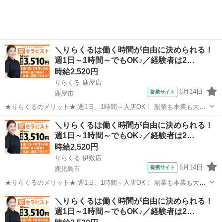
と両立しやすい♪ 全国の...
＼りらくるは働く時間が自由に決められる！
週1日～1時間～でもOK♪／経験者は2…
時給2,520円
りらくる 鹿屋店
6月14日
提携サイト
鹿屋市
★りらくるのメリット★ 週1日、1時間～入店OK！ 副業も本業も大歓
迎 りらくるはスマホ1つでカンタンに時間、日程、店舗を選べる「入
鹿児島
鹿屋市
セラピスト
＼りらくるは働く時間が自由に決められる！
店エントリー制」で、 自分のスキマ時間で稼げて、本業・家庭・趣味
週1日～1時間～でもOK♪／経験者は2…
と両立しやすい♪ 全国の...
時給2,520円
りらくる 伊敷店
6月14日
提携サイト
鹿児島市
★りらくるのメリット★ 週1日、1時間～入店OK！ 副業も本業も大歓
迎 りらくるはスマホ1つでカンタンに時間、日程、店舗を選べる「入
鹿児島
鹿児島市
セラピスト
＼りらくるは働く時間が自由に決められる！
店エントリー制」で、 自分のスキマ時間で稼げて、本業・家庭・趣味
週1日～1時間～でもOK♪／経験者は2…
と両立しやすい♪ 全国の...