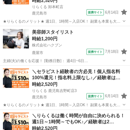
時給2,520円
りらくる 卸本町店
6月14日
提携サイト
鹿児島市
★りらくるのメリット★ 週1日、1時間～入店OK！ 副業も本業も大歓
迎 りらくるはスマホ1つでカンタンに時間、日程、店舗を選べる「入
鹿児島
鹿児島市
セラピスト
美容師スタイリスト
店エントリー制」で、 自分のスキマ時間で稼げて、本業・家庭・趣味
時給1,200円
と両立しやすい♪ 全国の...
株式会社ハクブン
7月18日
提携サイト
鹿屋市
主婦(夫)の働くを応援！ [勤務日数]： 週4日~6日
09:00~12:00/10:00~14:00/12:00~15:00/14:00~17:00/09:00~17:00 月/
鹿児島
鹿屋市
美容師
＼セラピスト経験者の方必見！個人指名料
火/水/木/金/土/日 などから選べます ...
100%還元！指名料上限なし♪／経験者は…
時給2,520円
りらくる 鹿児島吉野町店3
6月14日
提携サイト
鹿児島市
★りらくるのメリット★ 週1日、1時間～入店OK！ 副業も本業も大歓
迎 りらくるはスマホ1つでカンタンに時間、日程、店舗を選べる「入
鹿児島
鹿児島市
セラピスト
＼りらくるは働く時間が自由に決められる！
店エントリー制」で、 自分のスキマ時間で稼げて、本業・家庭・趣味
週1日～1時間～でもOK♪／経験者は2…
と両立しやすい♪ 全国の...
時給2,520円