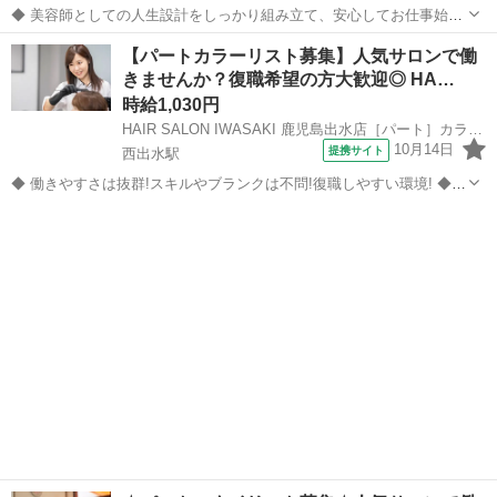
◆ 美容師としての人生設計をしっかり組み立て、安心してお仕事始め
ませんか？ ◆ 美容師として定年の75歳まで安心して働ける環境を整
鹿児島
鹿児島市
坂之上駅
美容師
【パートカラーリスト募集】人気サロンで働
え、技術だけではなく、マネジメント業務なども幅広く学べます。 美
きませんか？復職希望の方大歓迎◎ HA…
容師としての人生設計をしっ...
時給1,030円
HAIR SALON IWASAKI 鹿児島出水店［パート］カラーリスト(株式会社ハクブン)
10月14日
提携サイト
西出水駅
◆ 働きやすさは抜群!スキルやブランクは不問!復職しやすい環境! ◆
自分のライフスタイルに合わせて働けます。 ブランクのある方も、分
鹿児島
出水市
西出水駅
美容師
かりやすいレッスンで技術に自信をつけてから安心してデビューでき
ますよ。 働きやすさは抜...