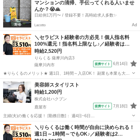
マンションの清掃、手伝ってくれる人いませ
店エントリー制」で、 自分のスキマ時間で稼げて、本業・家庭・趣味
んか？😭🙏
と両立しやすい♪ 全国の...
日給例1万円〜 / 登録不要！高時給求人多数✨
Ad
Lacotto
＼セラピスト経験者の方必見！個人指名料
100%還元！指名料上限なし♪／経験者は…
時給2,520円
りらくる 薩摩川内店3
6月14日
提携サイト
薩摩川内市
★りらくるのメリット★ 週1日、1時間～入店OK！ 副業も本業も大歓
迎 りらくるはスマホ1つでカンタンに時間、日程、店舗を選べる「入
鹿児島
薩摩川内市
セラピスト
美容師スタイリスト
店エントリー制」で、 自分のスキマ時間で稼げて、本業・家庭・趣味
時給1,200円
と両立しやすい♪ 全国の...
株式会社ハクブン
7月18日
提携サイト
鹿屋市
主婦(夫)の働くを応援！ [勤務日数]： 週4日~6日
09:30~12:30/10:30~14:30/13:00~16:00/15:00~18:00/09:30~18:00 月/
鹿児島
鹿屋市
美容師
＼りらくるは働く時間が自由に決められる！
火/水/木/金/土/日 などから選べます ...
週1日～1時間～でもOK♪／経験者は2…