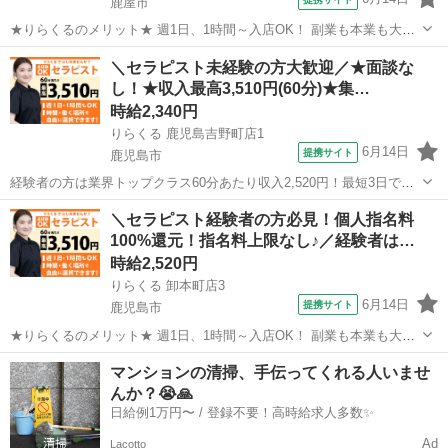
鹿屋市
★りらくるのメリット★ 週1日、1時間～入店OK！ 副業も本業も大歓
迎 りらくるはスマホ1つでカンタンに時間、日程、店舗を選べる「入
鹿児島
鹿屋市
セラピスト
＼セラピスト未経験の方大歓迎／★面談な
店エントリー制」で、 自分のスキマ時間で稼げて、本業・家庭・趣味
し！★収入最高3,510円(60分)★集…
と両立しやすい♪ 全国の...
時給2,340円
りらくる 鹿児島吉野町店1
6月14日
提携サイト
鹿児島市
経験者の方は業界トップクラス60分あたり収入2,520円！最短3日で入
店可 今の収入と環境に満足していますか？ 「もっと高い収入がほし
鹿児島
鹿児島市
セラピスト
＼セラピスト経験者の方必見！個人指名料
い」 「安定して稼ぎたい」 その悩み、すべて解決します！ ・全国ト
100%還元！指名料上限なし♪／経験者は…
ップクラスの店舗数...
時給2,520円
りらくる 卸本町店3
6月14日
提携サイト
鹿児島市
★りらくるのメリット★ 週1日、1時間～入店OK！ 副業も本業も大歓
迎 りらくるはスマホ1つでカンタンに時間、日程、店舗を選べる「入
鹿児島
鹿児島市
セラピスト
マンションの清掃、手伝ってくれる人いませ
店エントリー制」で、 自分のスキマ時間で稼げて、本業・家庭・趣味
んか？😭🙏
と両立しやすい♪ 全国の...
日給例1万円〜 / 登録不要！高時給求人多数✨
Ad
Lacotto