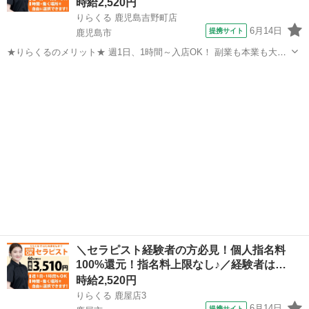
時給2,520円
りらくる 鹿児島吉野町店
6月14日
提携サイト
鹿児島市
★りらくるのメリット★ 週1日、1時間～入店OK！ 副業も本業も大歓
迎 りらくるはスマホ1つでカンタンに時間、日程、店舗を選べる「入
鹿児島
鹿児島市
セラピスト
店エントリー制」で、 自分のスキマ時間で稼げて、本業・家庭・趣味
と両立しやすい♪ 全国の...
＼セラピスト経験者の方必見！個人指名料
100%還元！指名料上限なし♪／経験者は…
時給2,520円
りらくる 鹿屋店3
6月14日
提携サイト