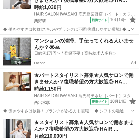
きませんか？復職希望の方大歓迎◎ HA…
ますよ。 働きやすさは抜...
時給1,030円
HAIR SALON IWASAKI 鹿児島栗野店［パート］カラーリスト(株式会社ハクブン)
10月14日
提携サイト
栗野駅
◆ 働きやすさは抜群!スキルやブランクは不問!復職しやすい環境! ◆
自分のライフスタイルに合わせて働けます。 ブランクのある方も、分
鹿児島
姶良郡
栗野駅
美容師
マンションの清掃、手伝ってくれる人いませ
かりやすいレッスンで技術に自信をつけてから安心してデビューでき
んか？😭🙏
ますよ。 働きやすさは抜...
日給例1万円〜 / 登録不要！高時給求人多数✨
Ad
Lacotto
★パートスタイリスト募集★人気サロンで働
きませんか？復職希望の方大歓迎◎ HA…
時給1,150円
HAIR SALON IWASAKI 鹿児島出水店［パート］スタイリスト(株式会社ハクブン)
10月14日
提携サイト
西出水駅
◆ 働きやすさは抜群！ブランクがある方も復職！ ◆ シフトの融通が
利くため、自分のライフスタイルに合わせて働けます◎ブランクのあ
鹿児島
出水市
西出水駅
美容師
★スタイリスト募集★人気サロンで働きませ
る方も分かりやすいレッスンで技術に自身をつけてから安心してデビ
んか？復職希望の方大歓迎◎ HAIR …
ューできます 働きやすさは抜群...
月給210,000円