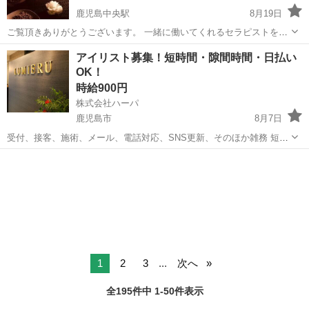
鹿児島中央駅
8月19日
ご覧頂きありがとうございます。 一緒に働いてくれるセラピストを募
集しております。 仕事内容は オイルを使った施術でお客様を癒してい
鹿児島
鹿児島市
鹿児島中央駅
セラピスト
個室
アイリスト募集！短時間・隙間時間・日払い
ただきます。 女性講師による講習をしっかり行うので、未経験の方で
OK！
も大歓迎！！ もちろん経験者...
時給900円
株式会社ハーパ
鹿児島市
8月7日
受付、接客、施術、メール、電話対応、SNS更新、そのほか雑務 短時
間・隙間時間に働きたい方歓迎！ 日払いもOK！ 美容師免許必須
鹿児島
鹿児島市
その他
アイリスト
1
2
3
...
次へ
全195件中 1-50件表示