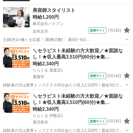
美容師スタイリスト
時給1,200円
株式会社ハクブン
7月18日
提携サイト
志布志市
主婦(夫)の働くを応援！ [勤務日数]： 週4日~6日
09:00~12:00/10:00~14:00/12:00~15:00/14:00~17:00/09:00~17:00 月/
鹿児島
志布志市
美容師
＼セラピスト未経験の方大歓迎／★面談な
火/水/木/金/土/日 などから選べます ...
し！★収入最高3,510円(60分)★集…
時給2,340円
りらくる 鹿屋店1
6月14日
提携サイト
鹿屋市
経験者の方は業界トップクラス60分あたり収入2,520円！最短3日で入
店可 今の収入と環境に満足していますか？ 「もっと高い収入がほし
鹿児島
鹿屋市
セラピスト
＼セラピスト未経験の方大歓迎／★面談な
い」 「安定して稼ぎたい」 その悩み、すべて解決します！ ・全国ト
し！★収入最高3,510円(60分)★集…
ップクラスの店舗数...
時給2,340円
りらくる 伊敷店1
6月14日
提携サイト
鹿児島市
経験者の方は業界トップクラス60分あたり収入2,520円！最短3日で入