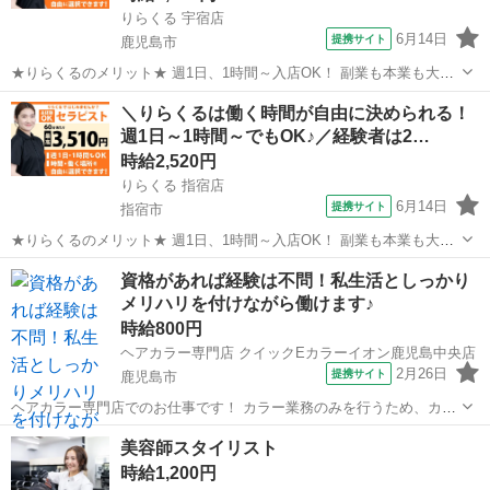
りらくる 宇宿店
6月14日
提携サイト
鹿児島市
★りらくるのメリット★ 週1日、1時間～入店OK！ 副業も本業も大歓
迎 りらくるはスマホ1つでカンタンに時間、日程、店舗を選べる「入
鹿児島
鹿児島市
セラピスト
＼りらくるは働く時間が自由に決められる！
店エントリー制」で、 自分のスキマ時間で稼げて、本業・家庭・趣味
週1日～1時間～でもOK♪／経験者は2…
と両立しやすい♪ 全国の...
時給2,520円
りらくる 指宿店
6月14日
提携サイト
指宿市
★りらくるのメリット★ 週1日、1時間～入店OK！ 副業も本業も大歓
迎 りらくるはスマホ1つでカンタンに時間、日程、店舗を選べる「入
鹿児島
指宿市
セラピスト
資格があれば経験は不問！私生活としっかり
店エントリー制」で、 自分のスキマ時間で稼げて、本業・家庭・趣味
メリハリを付けながら働けます♪
と両立しやすい♪ 全国の...
時給800円
ヘアカラー専門店 クイックEカラーイオン鹿児島中央店
2月26日
提携サイト
鹿児島市
ヘアカラー専門店でのお仕事です！ カラー業務のみを行うため、カッ
ト・パーマ・ブロー等の業務はありません！ ★女性はもちろん男性も
鹿児島
鹿児島市
美容師
美容師スタイリスト
活躍できる職場です ★体に優しいオーガニックの薬剤を使用している
時給1,200円
為、手荒れの心配もなし♪ パ...