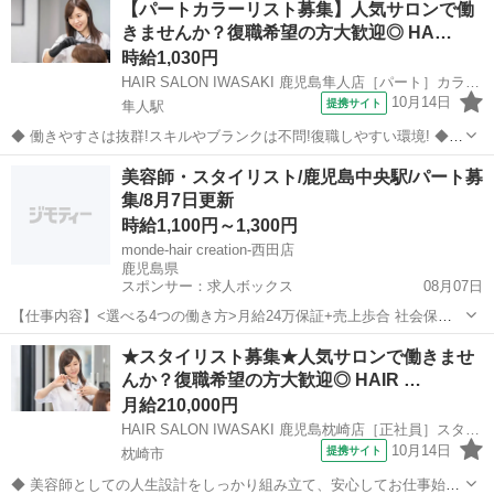
【パートカラーリスト募集】人気サロンで働
る方も分かりやすいレッスンで技術に自身をつけてから安心してデビ
きませんか？復職希望の方大歓迎◎ HA…
ューできます 働きやすさは抜群...
時給1,030円
HAIR SALON IWASAKI 鹿児島隼人店［パート］カラーリスト(株式会社ハクブン)
10月14日
提携サイト
隼人駅
◆ 働きやすさは抜群!スキルやブランクは不問!復職しやすい環境! ◆
自分のライフスタイルに合わせて働けます。 ブランクのある方も、分
鹿児島
霧島市
隼人駅
美容師
美容師・スタイリスト/鹿児島中央駅/パート募
かりやすいレッスンで技術に自信をつけてから安心してデビューでき
集/8月7日更新
ますよ。 働きやすさは抜...
時給1,100円～1,300円
monde-hair creation-西田店
鹿児島県
スポンサー：求人ボックス
08月07日
【仕事内容】<選べる4つの働き方>月給24万保証+売上歩合 社会保険
完備+完全週休2日制 <募集職種> 美容師 <仕事内容> 理容師・美容
アルバイト・パート
★スタイリスト募集★人気サロンで働きませ
師・Wライセンス在籍サロン 雑誌撮影,ヘアショー,着付け,ヘッドスパ,
んか？復職希望の方大歓迎◎ HAIR …
ヘアセット,シェービン...
月給210,000円
HAIR SALON IWASAKI 鹿児島枕崎店［正社員］スタイリスト(株式会社ハクブン)
10月14日
提携サイト
枕崎市
◆ 美容師としての人生設計をしっかり組み立て、安心してお仕事始め