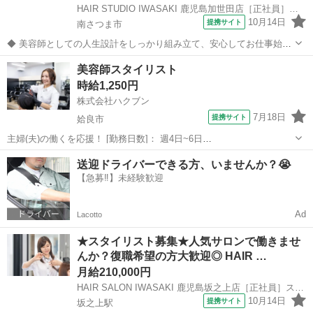
HAIR STUDIO IWASAKI 鹿児島加世田店［正社員］スタイリスト(株式会社ハクブン)
10月14日
提携サイト
南さつま市
◆ 美容師としての人生設計をしっかり組み立て、安心してお仕事始め
ませんか？ ◆ 美容師として定年の75歳まで安心して働ける環境を整
鹿児島
南さつま市
美容師
美容師スタイリスト
え、技術だけではなく、マネジメント業務なども幅広く学べます。 美
時給1,250円
容師としての人生設計をしっ...
株式会社ハクブン
7月18日
提携サイト
姶良市
主婦(夫)の働くを応援！ [勤務日数]： 週4日~6日
09:00~12:00/10:00~14:00/13:00~16:00/15:00~18:00/09:00~18:00 月/
鹿児島
姶良市
美容師
送迎ドライバーできる方、いませんか？😭
火/水/木/金/土/日 などから選べます ...
【急募‼️】未経験歓迎
Ad
Lacotto
★スタイリスト募集★人気サロンで働きませ
んか？復職希望の方大歓迎◎ HAIR …
月給210,000円
HAIR SALON IWASAKI 鹿児島坂之上店［正社員］スタイリスト(株式会社ハクブン)
10月14日
提携サイト
坂之上駅