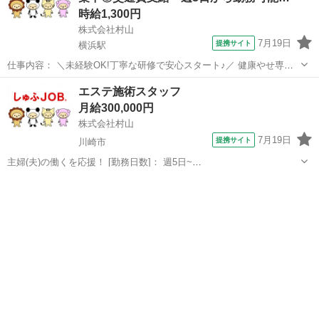
時給1,300円
株式会社村山
7月19日
提携サイト
横浜駅
仕事内容： ＼未経験OK!丁寧な研修で安心スタート♪／ 健康やせ専門
イヴでは、未経験から美容のプロを目指せる環境を整えています。 お
神奈川
横浜市
横浜駅
エステ
エステ施術スタッフ
客様の受付やカウンセリング、施術を通じて美容知識を身につけるこ
月給300,000円
とができます。 ◆受付・カウ...
株式会社村山
7月19日
提携サイト
川崎市
主婦(夫)の働くを応援！ [勤務日数]： 週5日~
09:00~22:00/09:00~19:00/12:00~22:00 月/火/水/木/金/土 などから選べ
神奈川
川崎市
エステ
ます [勤務地・最寄駅]： 神奈川県川崎市高津区溝口2丁目7...