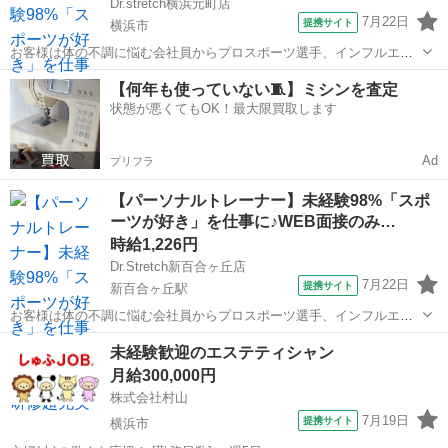
Dr.stretch横浜元町店
7月22日
提携サイト
横浜市
お客様は体の不調に悩む会社員からプロスポーツ選手、インフルエン
サーなど様々！ ストレッチを通して肩こりや腰痛などの悩みを改善し
神奈川
横浜市
エステ
【何年も使っていない🧵】ミシンを査定
たり ボディメイクやコンディショニングを行います！ <お仕事の流れ
状態が悪くてもOK！最大限買取します
> ▼受付 ▼ヒアリングシート...
Ad
プリフラ
【パーソナルトレーナー】未経験98%「スポ
ーツが好き」を仕事に♪WEB面接のみ…
時給1,226円
Dr.Stretch新百合ヶ丘店
7月22日
提携サイト
新百合ヶ丘駅
お客様は体の不調に悩む会社員からプロスポーツ選手、インフルエン
サーなど様々！ ストレッチを通して肩こりや腰痛などの悩みを改善し
神奈川
川崎市
新百合ヶ丘駅
エステ
未経験歓迎のエステティシャン
たり ボディメイクやコンディショニングを行います！ <お仕事の流れ
月給300,000円
> ▼受付 ▼ヒアリングシート...
株式会社村山
7月19日
提携サイト
横浜市