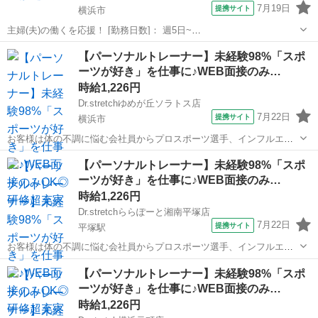
7月19日
提携サイト
横浜市
主婦(夫)の働くを応援！ [勤務日数]： 週5日~
09:00~22:00/09:00~12:00/12:00~15:00/15:00~18:00 月/火/水/木/金/土
神奈川
横浜市
エステ
【パーソナルトレーナー】未経験98%「スポ
などから選べます [勤務地・最寄駅]： 神奈川県...
ーツが好き」を仕事に♪WEB面接のみ…
時給1,226円
Dr.stretchゆめが丘ソラトス店
7月22日
提携サイト
横浜市
お客様は体の不調に悩む会社員からプロスポーツ選手、インフルエン
サーなど様々！ ストレッチを通して肩こりや腰痛などの悩みを改善し
神奈川
横浜市
エステ
【パーソナルトレーナー】未経験98%「スポ
たり ボディメイクやコンディショニングを行います！ <お仕事の流れ
ーツが好き」を仕事に♪WEB面接のみ…
> ▼受付 ▼ヒアリングシート...
時給1,226円
Dr.stretchららぽーと湘南平塚店
7月22日
提携サイト
平塚駅
お客様は体の不調に悩む会社員からプロスポーツ選手、インフルエン
サーなど様々！ ストレッチを通して肩こりや腰痛などの悩みを改善し
神奈川
平塚市
平塚駅
エステ
【パーソナルトレーナー】未経験98%「スポ
たり ボディメイクやコンディショニングを行います！ ▼受付 ▼ヒア
ーツが好き」を仕事に♪WEB面接のみ…
リングシートをもとにお悩みを...
時給1,226円