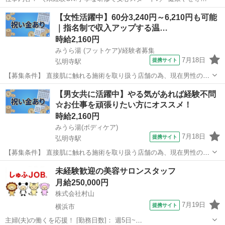
イヴでは、未経験から美容のプロを目指せる環境を整えています。 お
神奈川
横浜市
横浜駅
エステ
【女性活躍中】60分3,240円～6,210円も可能
客様の受付やカウンセリング、施術を通じて美容知識を身につけるこ
｜指名制で収入アップする温…
とができます。 ◆受付・カウ...
時給2,160円
みうら湯 (フットケア)/経験者募集
7月18日
提携サイト
弘明寺駅
【募集条件】 直接肌に触れる施術を取り扱う店舗の為、現在男性の応
募はお断りさせて頂いております（セクハラ防止措置義務の観点の
神奈川
横浜市
弘明寺駅
エステ
【男女共に活躍中】やる気があれば経験不問
為） ＼☆☆ オープニングスタッフ募集!長期で活躍できる一生モノの
☆お仕事を頑張りたい方にオススメ！
スキルを学べます! ☆☆／ ...
時給2,160円
みうら湯(ボディケア)
7月18日
提携サイト
弘明寺駅
【募集条件】 直接肌に触れる施術を取り扱う店舗の為、現在男性の応
募はお断りさせて頂いております（セクハラ防止措置義務の観点の
神奈川
横浜市
弘明寺駅
エステ
未経験歓迎の美容サロンスタッフ
為） ＼☆☆ オープニングスタッフ募集!長期で活躍できる一生モノの
月給250,000円
スキルを学べます! ☆☆／ ...
株式会社村山
7月19日
提携サイト
横浜市
主婦(夫)の働くを応援！ [勤務日数]： 週5日~