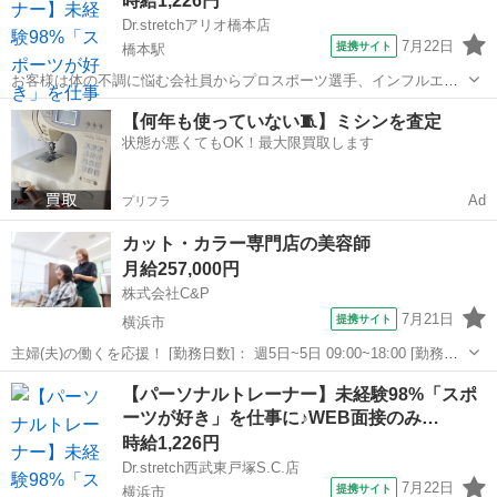
時給1,226円
Dr.stretchアリオ橋本店
7月22日
提携サイト
橋本駅
お客様は体の不調に悩む会社員からプロスポーツ選手、インフルエン
サーなど様々！ ストレッチを通して肩こりや腰痛などの悩みを改善し
神奈川
相模原市
橋本駅
エステ
【何年も使っていない🧵】ミシンを査定
たり ボディメイクやコンディショニングを行います！ <お仕事の流れ
状態が悪くてもOK！最大限買取します
> ▼受付 ▼ヒアリングシート...
Ad
プリフラ
カット・カラー専門店の美容師
月給257,000円
株式会社C&P
7月21日
提携サイト
横浜市
主婦(夫)の働くを応援！ [勤務日数]： 週5日~5日 09:00~18:00 [勤務
地・最寄駅]： 神奈川県横浜市戸塚区戸塚町16-14 ベルハビル2階 カッ
神奈川
横浜市
美容師
【パーソナルトレーナー】未経験98%「スポ
トカラー専門店Choki Peta（チョキペタ） 戸塚駅前...
ーツが好き」を仕事に♪WEB面接のみ…
時給1,226円
Dr.stretch西武東戸塚S.C.店
7月22日
提携サイト
横浜市