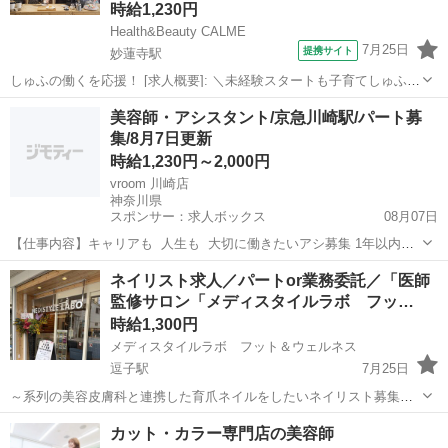
時給1,230円
Health&Beauty CALME
7月25日
提携サイト
妙蓮寺駅
しゅふの働くを応援！ [求人概要]: ＼未経験スタートも子育てしゅふさ
んも歓迎♪／週1日・1日4h～＆16時までOK◎土日祝休み相談可！【完
神奈川
横浜市
妙蓮寺駅
その他
美容師・アシスタント/京急川崎駅/パート募
全マンツーマンのアイリスト募集】美容師免許を活かして活躍♪ [職種
集/8月7日更新
名]: アイリ...
時給1,230円～2,000円
vroom 川崎店
神奈川県
スポンサー：求人ボックス
08月07日
【仕事内容】キャリアも ‍ 人生も ‍ 大切に働きたいアシ募集 1年以内デ
ビュー <募集職種> 美容師 <仕事内容> HuBeauuuでは“美容師の枠を超
アルバイト・パート
ネイリスト求人／パートor業務委託／「医師
えた成長環境”をご用意しています 集客・マーケティングは本部が徹底
監修サロン「メディスタイルラボ フッ…
サポート!...
時給1,300円
メディスタイルラボ フット＆ウェルネス
逗子駅
7月25日
～系列の美容皮膚科と連携した育爪ネイルをしたいネイリスト募集～
２０２２年１１月に逗子なぎさ通りに美容サロン（メディスタイルビ
神奈川
逗子市
逗子駅
ネイル
カット・カラー専門店の美容師
ューティー）をオープン。 ２０２６年３月に逗子銀座通りに「メディ