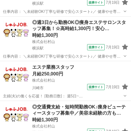
7月19日
提携サイト
横浜駅
仕事内容： ＼未経験OK!丁寧な研修で安心スタート♪／ 健康やせ専門
イヴでは、未経験から美容のプロを目指せる環境を整えています。 お
神奈川
横浜市
横浜駅
エステ
◎週3日から勤務OK◎痩身エステサロンスタ
客様の受付やカウンセリング、施術を通じて美容知識を身につけるこ
ッフ募集！☆高時給1,300円！安心…
とができます。 ◆受付・カウ...
時給1,300円
株式会社村山
7月19日
提携サイト
横浜駅
仕事内容： ＼未経験OK!丁寧な研修で安心スタート♪／ 健康やせ専門
イヴでは、未経験から美容のプロを目指せる環境を整えています。 お
神奈川
横浜市
横浜駅
エステ
エステ業務スタッフ
客様の受付やカウンセリング、施術を通じて美容知識を身につけるこ
月給250,000円
とができます。 ◆受付・カウ...
株式会社村山
7月19日
提携サイト
川崎市
主婦(夫)の働くを応援！ [勤務日数]： 週5日~
09:00~22:00/09:00~19:00/12:00~22:00 月/火/水/木/金/土 などから選べ
神奈川
川崎市
エステ
◎交通費支給・短時間勤務OK♪痩身ビューテ
ます [勤務地・最寄駅]： 神奈川県川崎市高津区溝口2丁目7...
ィースタッフ募集中／美容未経験の方も…
時給1,300円
株式会社村山