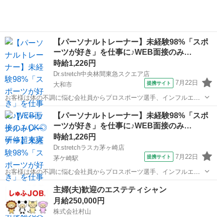
【パーソナルトレーナー】未経験98%「スポ
ーツが好き」を仕事に♪WEB面接のみ…
時給1,226円
Dr.stretch中央林間東急スクエア店
7月22日
提携サイト
大和市
お客様は体の不調に悩む会社員からプロスポーツ選手、インフルエン
サーなど様々！ ストレッチを通して肩こりや腰痛などの悩みを改善し
神奈川
大和市
エステ
【パーソナルトレーナー】未経験98%「スポ
たり ボディメイクやコンディショニングを行います！ <お仕事の流れ
ーツが好き」を仕事に♪WEB面接のみ…
> ▼受付 ▼ヒアリングシート...
時給1,226円
Dr.stretchラスカ茅ヶ崎店
7月22日
提携サイト
茅ケ崎駅
お客様は体の不調に悩む会社員からプロスポーツ選手、インフルエン
サーなど様々！ ストレッチを通して肩こりや腰痛などの悩みを改善し
神奈川
茅ヶ崎市
茅ケ崎駅
エステ
主婦(夫)歓迎のエステティシャン
たり ボディメイクやコンディショニングを行います！ <お仕事の流れ
月給250,000円
> ▼受付 ▼ヒアリングシート...
株式会社村山