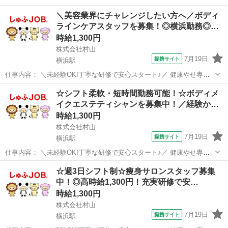
イヴでは、未経験から美容のプロを目指せる環境を整えています。 お
神奈川
横浜市
横浜駅
エステ
＼美容業界にチャレンジしたい方へ／ボディ
客様の受付やカウンセリング、施術を通じて美容知識を身につけるこ
ラインケアスタッフを募集！◎横浜勤務◎…
とができます。 ◆受付・カウ...
時給1,300円
株式会社村山
7月19日
提携サイト
横浜駅
仕事内容： ＼未経験OK!丁寧な研修で安心スタート♪／ 健康やせ専門
イヴでは、未経験から美容のプロを目指せる環境を整えています。 お
神奈川
横浜市
横浜駅
エステ
☆シフト柔軟・短時間勤務可能！☆ボディメ
客様の受付やカウンセリング、施術を通じて美容知識を身につけるこ
イクエステティシャンを募集中！／経験か…
とができます。 ◆受付・カウ...
時給1,300円
株式会社村山
7月19日
提携サイト
横浜駅
仕事内容： ＼未経験OK!丁寧な研修で安心スタート♪／ 健康やせ専門
イヴでは、未経験から美容のプロを目指せる環境を整えています。 お
神奈川
横浜市
横浜駅
エステ
☆週3日シフト制☆痩身サロンスタッフ募集
客様の受付やカウンセリング、施術を通じて美容知識を身につけるこ
中！◎高時給1,300円！充実研修で安…
とができます。 ◆受付・カウ...
時給1,300円
株式会社村山
7月19日
提携サイト
横浜駅