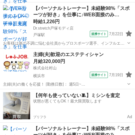
サーなど様々！ ストレッチを通して肩こりや腰痛などの悩みを改善し
神奈川
横浜市
エステ
【パーソナルトレーナー】未経験98%「スポ
たり ボディメイクやコンディショニングを行います！ <お仕事の流れ
ーツが好き」を仕事に♪WEB面接のみ…
> ▼受付 ▼ヒアリングシート...
時給1,226円
Dr.stretch戸塚モディ店
7月22日
提携サイト
戸塚駅
お客様は体の不調に悩む会社員からプロスポーツ選手、インフルエン
サーなど様々！ ストレッチを通して肩こりや腰痛などの悩みを改善し
神奈川
横浜市
戸塚駅
エステ
主婦(夫)歓迎のエステティシャン
たり ボディメイクやコンディショニングを行います！ <お仕事の流れ
月給320,000円
> ▼受付 ▼ヒアリングシート...
株式会社村山
7月19日
提携サイト
横浜市
主婦(夫)の働くを応援！ [勤務日数]： 週5日~
09:00~18:00/09:00~12:00/12:00~15:00/15:00~18:00 月/火/水/木/金/土
神奈川
横浜市
エステ
【何年も使っていない🧵】ミシンを査定
などから選べます [勤務地・最寄駅]： 神奈川県...
状態が悪くてもOK！最大限買取します
Ad
プリフラ
【パーソナルトレーナー】未経験98%「スポ
ーツが好き」を仕事に♪WEB面接のみ…