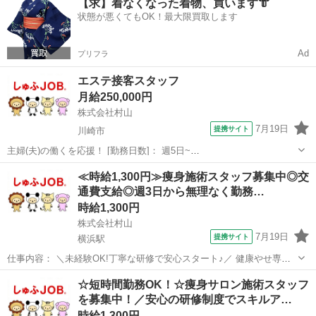
【求】着なくなった着物、買います👘
客様の受付やカウンセリング、施術を通じて美容知識を身につけるこ
状態が悪くてもOK！最大限買取します
とができます。 ◆受付・カウ...
Ad
プリフラ
エステ接客スタッフ
月給250,000円
株式会社村山
7月19日
提携サイト
川崎市
主婦(夫)の働くを応援！ [勤務日数]： 週5日~
09:00~22:00/09:00~19:00/12:00~22:00 月/火/水/木/金/土 などから選べ
神奈川
川崎市
エステ
≪時給1,300円≫痩身施術スタッフ募集中◎交
ます [勤務地・最寄駅]： 神奈川県川崎市高津区溝口2丁目7...
通費支給◎週3日から無理なく勤務…
時給1,300円
株式会社村山
7月19日
提携サイト
横浜駅
仕事内容： ＼未経験OK!丁寧な研修で安心スタート♪／ 健康やせ専門
イヴでは、未経験から美容のプロを目指せる環境を整えています。 お
神奈川
横浜市
横浜駅
エステ
☆短時間勤務OK！☆痩身サロン施術スタッフ
客様の受付やカウンセリング、施術を通じて美容知識を身につけるこ
を募集中！／安心の研修制度でスキルア…
とができます。 ◆受付・カウ...
時給1,300円