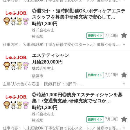
仕事内容： ＼未経験OK!丁寧な研修で安心スタート♪／ 健康やせ専門
イヴでは、未経験から美容のプロを目指せる環境を整えています。 お
神奈川
横浜市
横浜駅
エステ
◎週3日~・短時間勤務OK♪ボディケアエステ
客様の受付やカウンセリング、施術を通じて美容知識を身につけるこ
スタッフを募集中研修充実で安心して…
とができます。 ◆受付・カウ...
時給1,300円
株式会社村山
7月19日
提携サイト
横浜駅
仕事内容： ＼未経験OK!丁寧な研修で安心スタート♪／ 健康やせ専門
イヴでは、未経験から美容のプロを目指せる環境を整えています。 お
神奈川
横浜市
横浜駅
エステ
エステティシャン
客様の受付やカウンセリング、施術を通じて美容知識を身につけるこ
月給260,000円
とができます。 ◆受付・カウ...
株式会社村山
7月19日
提携サイト
横浜市
主婦(夫)の働くを応援！ [勤務日数]： 週5日~
09:00~18:00/09:00~12:00/12:00~15:00/15:00~18:00 月/火/水/木/金/土
神奈川
横浜市
エステ
◎時給1,300円◎痩身エステティシャンを募
などから選べます [勤務地・最寄駅]： 神奈川県...
集！♪交通費支給♪研修充実でゼロか…
時給1,300円
株式会社村山
7月19日
提携サイト
横浜駅
仕事内容： ＼未経験OK!丁寧な研修で安心スタート♪／ 健康やせ専門