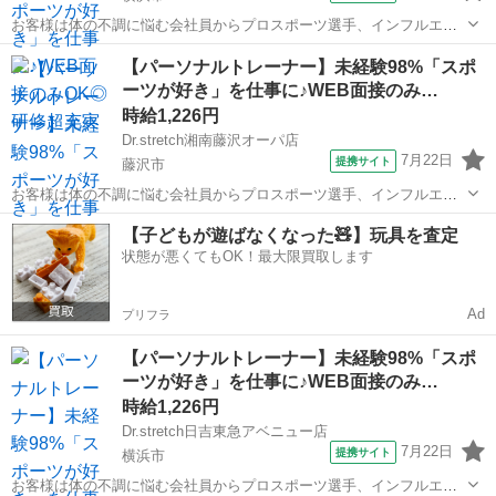
お客様は体の不調に悩む会社員からプロスポーツ選手、インフルエン
サーなど様々！ ストレッチを通して肩こりや腰痛などの悩みを改善し
神奈川
横浜市
エステ
【パーソナルトレーナー】未経験98%「スポ
たり ボディメイクやコンディショニングを行います！ <お仕事の流れ
ーツが好き」を仕事に♪WEB面接のみ…
> ▼受付 ▼ヒアリングシート...
時給1,226円
Dr.stretch湘南藤沢オーパ店
7月22日
提携サイト
藤沢市
お客様は体の不調に悩む会社員からプロスポーツ選手、インフルエン
サーなど様々！ ストレッチを通して肩こりや腰痛などの悩みを改善し
神奈川
藤沢市
エステ
【子どもが遊ばなくなった🧸】玩具を査定
たり ボディメイクやコンディショニングを行います！ <お仕事の流れ
状態が悪くてもOK！最大限買取します
> ▼受付 ▼ヒアリングシート...
Ad
プリフラ
【パーソナルトレーナー】未経験98%「スポ
ーツが好き」を仕事に♪WEB面接のみ…
時給1,226円
Dr.stretch日吉東急アベニュー店
7月22日
提携サイト
横浜市
お客様は体の不調に悩む会社員からプロスポーツ選手、インフルエン