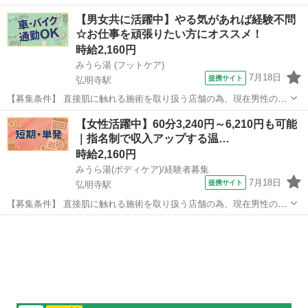
09:00~22:00/09:00~12:00/12:00~15:00/15:00~18:00 月/火/水/木/金/土
神奈川
横浜市
エステ
【男女共に活躍中】やる気があれば経験不問
などから選べます [勤務地・最寄駅]： 神奈川県...
☆お仕事を頑張りたい方にオススメ！
時給2,160円
みうら湯 (フットケア)
7月18日
提携サイト
弘明寺駅
【募集条件】 直接肌に触れる施術を取り扱う店舗の為、現在男性の応
募はお断りさせて頂いております（セクハラ防止措置義務の観点の
神奈川
横浜市
弘明寺駅
エステ
【女性活躍中】60分3,240円～6,210円も可能
為） ＼☆☆ オープニングスタッフ募集!長期で活躍できる一生モノの
｜指名制で収入アップする温…
スキルを学べます! ☆☆／ ...
時給2,160円
みうら湯(ボディケア)/経験者募集
7月18日
提携サイト
弘明寺駅
【募集条件】 直接肌に触れる施術を取り扱う店舗の為、現在男性の応
募はお断りさせて頂いております（セクハラ防止措置義務の観点の
神奈川
横浜市
弘明寺駅
エステ
為） ＼☆☆ オープニングスタッフ募集!長期で活躍できる一生モノの
スキルを学べます! ☆☆／ ...