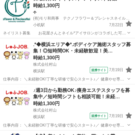
時給1,300円
(有)モリ和商事 テクノフラワー＆プレシャスネイルルーム
小机駅
7月22日
ネイリスト募集 お花屋さんとネイル*アイサロンがコラボした可愛
いお店です。 シフト制で週1日からでもOK！9:00～18:00 フルタイム
神奈川
横浜市
小机駅
その他
お花
.*◆横浜エリア◆*.ボディケア施術スタッフ募
希望も！ 残業ほぼ無し 日曜日が定休日（繫忙期営業あり）なので
集！◎短時間OK・未経験歓迎！美…
プラ...
時給1,300円
株式会社村山
7月19日
提携サイト
横浜駅
仕事内容： ＼未経験OK!丁寧な研修で安心スタート♪／ 健康やせ専門
イヴでは、未経験から美容のプロを目指せる環境を整えています。 お
神奈川
横浜市
横浜駅
エステ
♪週3日から勤務OK♪痩身エステスタッフを募
客様の受付やカウンセリング、施術を通じて美容知識を身につけるこ
集中／短時間シフトも相談可能！未経…
とができます。 ◆受付・カウ...
時給1,300円
株式会社村山
7月19日
提携サイト
横浜駅
仕事内容： ＼未経験OK!丁寧な研修で安心スタート♪／ 健康やせ専門
イヴでは、未経験から美容のプロを目指せる環境を整えています。 お
神奈川
横浜市
横浜駅
エステ