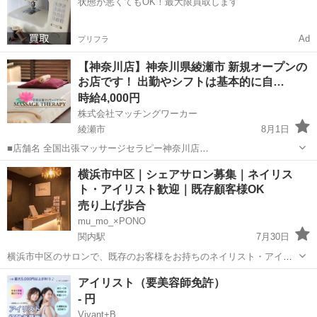
状態が悪くてもOK！最大限買取します
Ad
プリフラ
【神奈川店】神奈川県綾瀬市 新規オープンの
お店です！ 出勤やシフトは基本的に自…
時給4,000円
株式会社マッチングワーカー
綾瀬市
8月1日
■店舗名 全国出張マッサージセラピー神奈川店
https://massageserapijapan.wixsite.com/kanagawa ■業種 出張マッサ
神奈川
綾瀬市
マッサージ
居場所
横浜市中区｜シェアサロン募集｜ネイリス
ージ ■仕事内容 各派遣エリアのお客様のご...
ト・アイリスト歓迎｜既存顧客様OK
売り上げ歩合
mu_mo_×PONO
関内駅
7月30日
横浜市中区のサロンで、既存のお客様をお持ちのネイリスト・アイリ
ストを募集しています。 こんな方におすすめです。 独立したい 固定
神奈川
横浜市
関内駅
美容
アイリスト（要美容師免許）
費を抑えたい 自分のペースで働きたい 顧客様をそのまま担当したい
- 円
【サロ...
Vivant+B