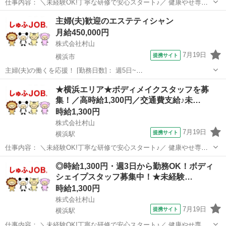
仕事内容： ＼未経験OK!丁寧な研修で安心スタート♪／ 健康やせ専門
イヴでは、未経験から美容のプロを目指せる環境を整えています。 お
神奈川
横浜市
横浜駅
エステ
主婦(夫)歓迎のエステティシャン
客様の受付やカウンセリング、施術を通じて美容知識を身につけるこ
月給450,000円
とができます。 ◆受付・カウ...
株式会社村山
7月19日
提携サイト
横浜市
主婦(夫)の働くを応援！ [勤務日数]： 週5日~
09:00~18:00/09:00~12:00/12:00~15:00/15:00~18:00 月/火/水/木/金/土
神奈川
横浜市
エステ
★横浜エリア★ボディメイクスタッフを募
などから選べます [勤務地・最寄駅]： 神奈川県...
集！／高時給1,300円／交通費支給♪未…
時給1,300円
株式会社村山
7月19日
提携サイト
横浜駅
仕事内容： ＼未経験OK!丁寧な研修で安心スタート♪／ 健康やせ専門
イヴでは、未経験から美容のプロを目指せる環境を整えています。 お
神奈川
横浜市
横浜駅
エステ
◎時給1,300円・週3日から勤務OK！ボディ
客様の受付やカウンセリング、施術を通じて美容知識を身につけるこ
シェイプスタッフ募集中！★未経験…
とができます。 ◆受付・カウ...
時給1,300円
株式会社村山
7月19日
提携サイト
横浜駅
仕事内容： ＼未経験OK!丁寧な研修で安心スタート♪／ 健康やせ専門