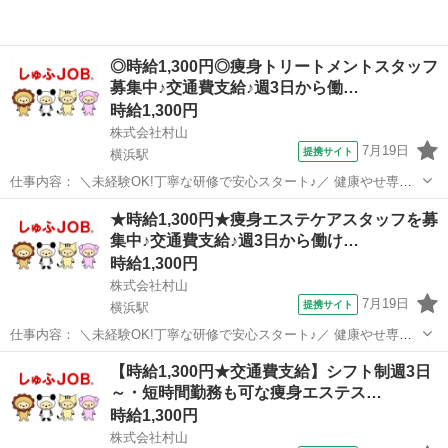
◎時給1,300円◎痩身トリートメントスタッフ
募集中♪交通費支給♪週3日から働…
時給1,300円
株式会社村山
7月19日
提携サイト
横浜駅
仕事内容： ＼未経験OK!丁寧な研修で安心スタート♪／ 健康やせ専門
イヴでは、未経験から美容のプロを目指せる環境を整えています。 お
神奈川
横浜市
横浜駅
エステ
★時給1,300円★痩身エステケアスタッフを募
客様の受付やカウンセリング、施術を通じて美容知識を身につけるこ
集中♪交通費支給♪週3日から働け…
とができます。 ◆受付・カウ...
時給1,300円
株式会社村山
7月19日
提携サイト
横浜駅
仕事内容： ＼未経験OK!丁寧な研修で安心スタート♪／ 健康やせ専門
イヴでは、未経験から美容のプロを目指せる環境を整えています。 お
神奈川
横浜市
横浜駅
エステ
【時給1,300円★交通費支給】シフト制週3日
客様の受付やカウンセリング、施術を通じて美容知識を身につけるこ
～・短時間勤務も可な痩身エステス…
とができます。 ◆受付・カウ...
時給1,300円
株式会社村山