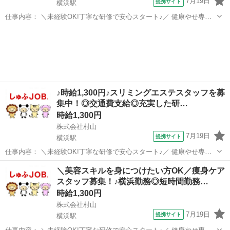
7月19日
提携サイト
横浜駅
仕事内容： ＼未経験OK!丁寧な研修で安心スタート♪／ 健康やせ専門
イヴでは、未経験から美容のプロを目指せる環境を整えています。 お
神奈川
横浜市
横浜駅
エステ
客様の受付やカウンセリング、施術を通じて美容知識を身につけるこ
とができます。 ◆受付・カウ...
♪時給1,300円♪スリミングエステスタッフを募
集中！◎交通費支給◎充実した研…
時給1,300円
株式会社村山
7月19日
提携サイト
横浜駅
仕事内容： ＼未経験OK!丁寧な研修で安心スタート♪／ 健康やせ専門
イヴでは、未経験から美容のプロを目指せる環境を整えています。 お
神奈川
横浜市
横浜駅
エステ
＼美容スキルを身につけたい方OK／痩身ケア
客様の受付やカウンセリング、施術を通じて美容知識を身につけるこ
スタッフ募集！♪横浜勤務◎短時間勤務…
とができます。 ◆受付・カウ...
時給1,300円
株式会社村山
7月19日
提携サイト
横浜駅