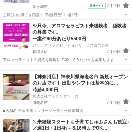
7月23日
提携サイト
茅ヶ崎市
主婦(夫)の働くを応援！ [勤務日数]： 週2日~
10:00~14:00/10:00~15:00/12:00~16:00/13:00~17:00/10:00~18:00 火/
神奈川
茅ヶ崎市
美容師
※只今、アロマセラピスト未経験者、経験者
水/木/金/土 などから選べます [勤務地・...
の募集です。
一案件60分あたり5500円
アトラスリラクゼーションサービス合同会社
相模原駅
7月30日
アロマセラピストの資格を取得して稼いでみたい方を募集します。※
技術は一般社団法人日本整体師会の講師による研修で取得可能です。
神奈川
相模原市
相模原駅
美容
ラウンジ
（無料） 人を癒やす仕事をしたい方、手に職をつけたい方、将来独立
【神奈川店】神奈川県海老名市 新規オープン
して、サロンを持ちたい方等興味あるけ...
のお店です！ 出勤やシフトは基本的に…
時給4,000円
株式会社マッチングワーカー
海老名市
7月26日
■店舗名 全国出張マッサージセラピー神奈川店
https://massageserapijapan.wixsite.com/kanagawa ■業種 出張マッサ
神奈川
海老名市
マッサージ
居場所
＼未経験スタートも子育てしゅふさんも歓迎♪
ージ ■仕事内容 各派遣エリアのお客様のご...
／週1日・1日4h～＆16時までOK…