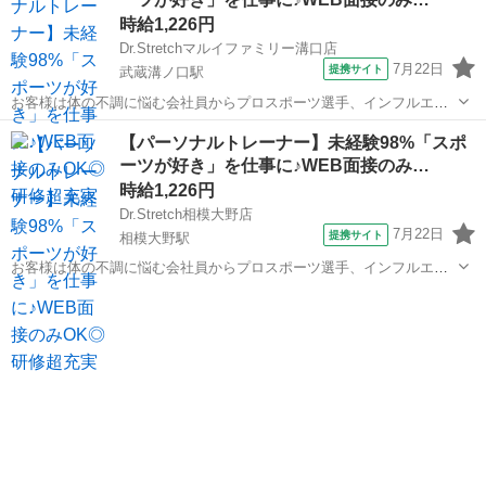
時給1,226円
Dr.Stretchマルイファミリー溝口店
7月22日
提携サイト
武蔵溝ノ口駅
お客様は体の不調に悩む会社員からプロスポーツ選手、インフルエン
サーなど様々！ ストレッチを通して肩こりや腰痛などの悩みを改善し
神奈川
川崎市
武蔵溝ノ口駅
エステ
【パーソナルトレーナー】未経験98%「スポ
たり ボディメイクやコンディショニングを行います！ ▼受付 ▼ヒア
ーツが好き」を仕事に♪WEB面接のみ…
リングシートをもとにお悩みを...
時給1,226円
Dr.Stretch相模大野店
7月22日
提携サイト
相模大野駅
お客様は体の不調に悩む会社員からプロスポーツ選手、インフルエン
サーなど様々！ ストレッチを通して肩こりや腰痛などの悩みを改善し
神奈川
相模原市
相模大野駅
エステ
たり ボディメイクやコンディショニングを行います！ <お仕事の流れ
> ▼受付 ▼ヒアリングシート...