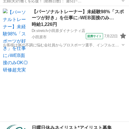
主婦(夫)の働くを応援！ [勤務日数]： 週5日~
09:00~18:00/09:00~12:00/12:00~15:00/15:00~18:00 月/火/水/木/金/土
神奈川
横浜市
エステ
【パーソナルトレーナー】未経験98%「スポ
などから選べます [勤務地・最寄駅]： 神奈川県...
ーツが好き」を仕事に♪WEB面接のみ…
時給1,226円
Dr.stretch小田原ダイナシティ店
7月22日
提携サイト
小田原市
お客様は体の不調に悩む会社員からプロスポーツ選手、インフルエン
サーなど様々！ ストレッチを通して肩こりや腰痛などの悩みを改善し
神奈川
小田原市
エステ
たり ボディメイクやコンディショニングを行います！ <お仕事の流れ
> ▼受付 ▼ヒアリングシート...
日曜日休みネイリスト*アイリスト募集