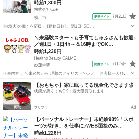
時給1,300円
スタイルラボ フット＆ウェ...
株式会社C&P
7月21日
提携サイト
横浜市
主婦(夫)の働くを応援！ [勤務日数]： 週1日~5日
09:15~17:45/09:15~12:15/14:45~17:45 [勤務地・最寄駅]： 神奈川県横
神奈川
横浜市
美容師
＼未経験スタートも子育てしゅふさんも歓迎♪
浜市戸塚区戸塚町16-14 ベルハビル2階 カットカラー専...
／週1日・1日4h～＆16時までOK…
時給1,230円
Health&Beauty CALME
7月25日
提携サイト
妙蓮寺駅
仕事内容： ＼未経験から"理想のアイリスト"へ♪／ お客様一人ひと
りに寄り添える、 完全マンツーマンのサロンです◎ 働きやすさも
神奈川
横浜市
妙蓮寺駅
ネイル
【おもちゃ】家に眠ってる現金化できます💰
技術も、 どちらも大切にできる環境です！ ゜+.——゜+.——゜+.
状態が悪くてもOK！最大限買取します
——゜+.——゜+...
Ad
プリフラ
【パーソナルトレーナー】未経験98%「スポ
ーツが好き」を仕事に♪WEB面接のみ…
時給1,226円