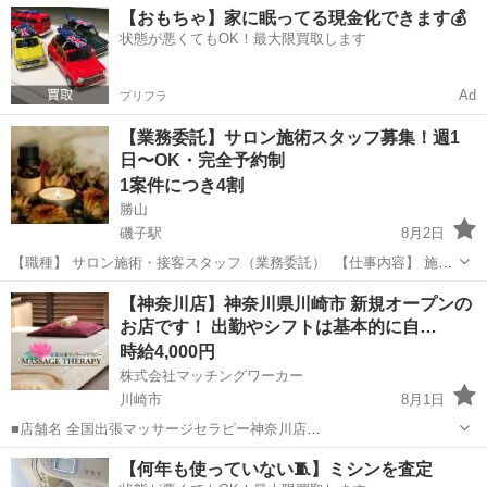
【おもちゃ】家に眠ってる現金化できます💰
状態が悪くてもOK！最大限買取します
Ad
プリフラ
【業務委託】サロン施術スタッフ募集！週1
日〜OK・完全予約制
1案件につき4割
勝山
磯子駅
8月2日
【職種】 サロン施術・接客スタッフ（業務委託） 【仕事内容】 施術
および接客・受付業務全般 【勤務時間・シフト】 平日 11:00～
神奈川
横浜市
磯子駅
セラピスト
スタッフ
【神奈川店】神奈川県川崎市 新規オープンの
15:00（※事前予約制） 前日までに予約が入った日時のみご出勤いた
お店です！ 出勤やシフトは基本的に自…
だく...
時給4,000円
株式会社マッチングワーカー
川崎市
8月1日
■店舗名 全国出張マッサージセラピー神奈川店
https://massageserapijapan.wixsite.com/kanagawa ■業種 出張マッサ
神奈川
川崎市
マッサージ
居場所
【何年も使っていない🧵】ミシンを査定
ージ ■仕事内容 各派遣エリアのお客様のご...