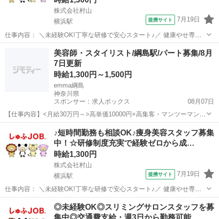
株式会社村山
7月19日
提携サイト
横浜駅
仕事内容： ＼未経験OK!丁寧な研修で安心スタート♪／ 健康やせ専門
イヴでは、未経験から美容のプロを目指せる環境を整えています。 お
神奈川
横浜市
横浜駅
エステ
美容師・スタイリスト/綱島駅/パート募集/8月
客様の受付やカウンセリング、施術を通じて美容知識を身につけるこ
7日更新
とができます。 ◆受付・カウ...
時給1,300円～1,500円
emma綱島
神奈川県
スポンサー：求人ボックス
08月07日
【仕事内容】<月給30万円～>高単価10000円×高集客・マンツーマン制
有給取得率100% <募集職種> 美容師 <仕事内容> (受付・カウンセリン
アルバイト・パート
♪短時間勤務も相談OK♪痩身美容スタッフ募集
グ・施術・店舗管理)サロン業務全般をお願い致します! ヘアメイク,ヘ
中！☆研修制度充実で経験ゼロから成…
ッドスパ,ヘ...
時給1,300円
株式会社村山
7月19日
提携サイト
横浜駅
仕事内容： ＼未経験OK!丁寧な研修で安心スタート♪／ 健康やせ専門
イヴでは、未経験から美容のプロを目指せる環境を整えています。 お
神奈川
横浜市
横浜駅
エステ
◎未経験OK◎スリミングサロンスタッフを募
客様の受付やカウンセリング、施術を通じて美容知識を身につけるこ
集中◎交通費支給・週3日から勤務可能…
とができます。 ◆受付・カウ...