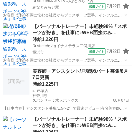
Dr.stretchMARK IS みなとみらい店
7月22日
提携サイト
みなとみらい駅
お客様は体の不調に悩む会社員からプロスポーツ選手、インフルエン
サーなど様々！ ストレッチを通して肩こりや腰痛などの悩みを改善し
神奈川
横浜市
みなとみらい駅
エステ
【パーソナルトレーナー】未経験98%「スポ
たり ボディメイクやコンディショニングを行います！ <お仕事の流れ
ーツが好き」を仕事に♪WEB面接のみ…
> ▼受付 ▼ヒアリングシート...
時給1,226円
Dr.stretchジョイナステラス二俣川店
7月22日
提携サイト
横浜市
お客様は体の不調に悩む会社員からプロスポーツ選手、インフルエン
サーなど様々！ ストレッチを通して肩こりや腰痛などの悩みを改善し
神奈川
横浜市
エステ
美容師・アシスタント/戸塚駅/パート募集/8月
たり ボディメイクやコンディショニングを行います！ <お仕事の流れ
7日更新
> ▼受付 ▼ヒアリングシート...
時給1,225円
is 戸塚店
神奈川県
スポンサー：求人ボックス
08月07日
【仕事内容】アシスタント募集/1.5〜2年で最速デビュー!有名美容師か
ら学べる育成サロン <募集職種> 美容師 <仕事内容> アシスタント業務
アルバイト・パート
【パーソナルトレーナー】未経験98%「スポ
全般をお任せします! スタイリストのサポートを中心に、 基礎技術か
ーツが好き」を仕事に♪WEB面接のみ…
らデビューに必要なスキ...