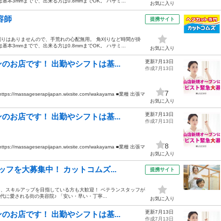
3mmまでで、出来る方は0.8mmまでOK。 ハサミ...
お気に入り
容師
提携サイト
りはありませんので、手荒れの心配無用。 角刈りなど時間が掛
3mmまでで、出来る方は0.8mmまでOK。 ハサミ...
お気に入り
更新7月13日
お店です！ 出勤やシフトは基...
作成7月13日
7
sageserapijapan.wixsite.com/wakayama ■業種 出張マ
お気に入り
更新7月13日
お店です！ 出勤やシフトは基...
作成7月13日
8
sageserapijapan.wixsite.com/wakayama ■業種 出張マ
お気に入り
フを大募集中！ カットコムズ...
提携サイト
も、スキルアップを目指している方も大歓迎！ ベテランスタッフが
に愛される街の美容院♪ 「安い・早い・丁寧...
お気に入り
更新7月13日
お店です！ 出勤やシフトは基...
作成7月13日