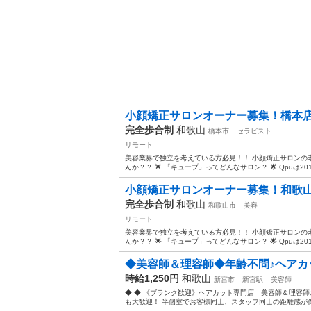
小顔矯正サロンオーナー募集！橋本店
完全歩合制
和歌山
橋本市
セラピスト
リモート
美容業界で独立を考えている方必見！！ 小顔矯正サロンの
んか？？ 🌟 「キュープ」ってどんなサロン？ 🌟 Qpuは2
小顔矯正サロンオーナー募集！和歌山
完全歩合制
和歌山
和歌山市
美容
リモート
美容業界で独立を考えている方必見！！ 小顔矯正サロンの
んか？？ 🌟 「キュープ」ってどんなサロン？ 🌟 Qpuは2
◆美容師＆理容師◆年齢不問♪ヘアカッ
時給1,250円
和歌山
新宮市
新宮駅
美容師
◆ ◆ 《ブランク歓迎》ヘアカット専門店 美容師＆理容
も大歓迎！ 半個室でお客様同士、スタッフ同士の距離感が保