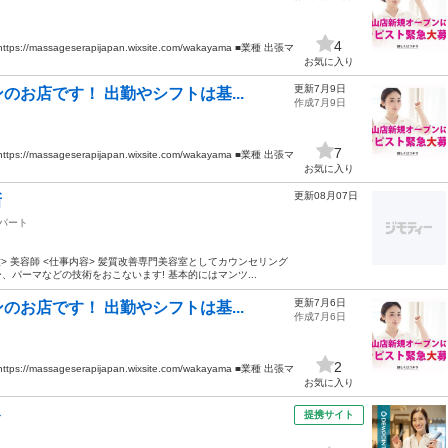
4
sageserapijapan.wixsite.com/wakayama ■業種 出張マ
お気に入り
更新7月9日
お店です！ 出勤やシフトは基...
作成7月9日
7
sageserapijapan.wixsite.com/wakayama ■業種 出張マ
お気に入り
更新08月07日
新
パート
種> 美容師 <仕事内容> 髪質改善専門美容室としてカウンセリング
パーマなどの技術をおこないます! 基本的にはマンツ...
更新7月6日
お店です！ 出勤やシフトは基...
作成7月6日
2
sageserapijapan.wixsite.com/wakayama ■業種 出張マ
お気に入り
ト
提携サイト