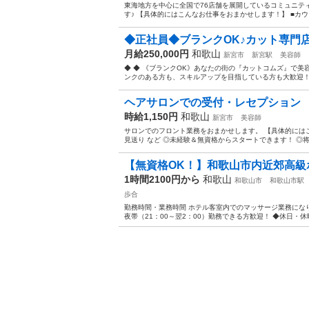
東海地方を中心に全国で76店舗を展開しているコミュニテ
す♪ 【具体的にはこんなお仕事をおまかせします！】 ■カウ
◆正社員◆ブランクOK♪カット専門店
月給250,000円
和歌山
新宮市
新宮駅
美容師
◆ ◆ 《ブランクOK》あなたの街の『カットコムズ』で美
ンクのある方も、スキルアップを目指している方も大歓迎！ 
ヘアサロンでの受付・レセプション
時給1,150円
和歌山
新宮市
美容師
サロンでのフロント業務をおまかせします。 【具体的にはこ
見送り など ◎未経験＆無資格からスタートできます！ ◎将
【無資格OK！】和歌山市内近郊高級ホ
1時間2100円から
和歌山
和歌山市
和歌山市駅
歩合
勤務時間・業務時間 ホテル客室内でのマッサージ業務になりま
夜帯（21：00～翌2：00）勤務できる方歓迎！ ◆休日・休暇