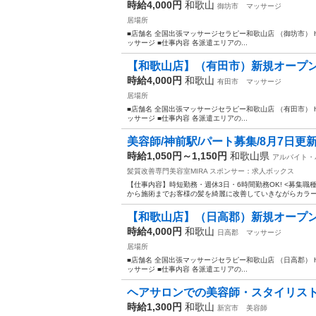
時給4,000円
和歌山
御坊市
マッサージ
居場所
■店舗名 全国出張マッサージセラピー和歌山店 （御坊市） https://mas
ッサージ ■仕事内容 各派遣エリアの...
【和歌山店】（有田市）新規オープンの
時給4,000円
和歌山
有田市
マッサージ
居場所
■店舗名 全国出張マッサージセラピー和歌山店 （有田市） https://mas
ッサージ ■仕事内容 各派遣エリアの...
美容師/神前駅/パート募集/8月7日更
時給1,050円～1,150円
和歌山県
アルバイト・
髪質改善専門美容室MIRA
スポンサー：求人ボックス
【仕事内容】時短勤務・週休3日・6時間勤務OK! <募集職
から施術までお客様の髪を綺麗に改善していきながらカラー、
【和歌山店】（日高郡）新規オープンの
時給4,000円
和歌山
日高郡
マッサージ
居場所
■店舗名 全国出張マッサージセラピー和歌山店 （日高郡） https://mas
ッサージ ■仕事内容 各派遣エリアの...
ヘアサロンでの美容師・スタイリス
時給1,300円
和歌山
新宮市
美容師