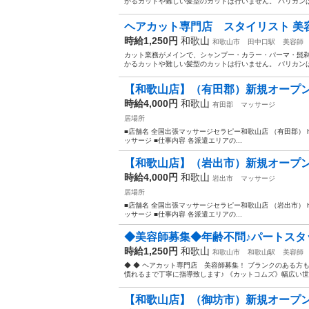
かるカットや難しい髪型のカットは行いません。 バリカンは基本
ヘアカット専門店 スタイリスト 美
時給1,250円
和歌山
和歌山市
田中口駅
美容師
カット業務がメインで、シャンプー・カラー・パーマ・髭剃
かるカットや難しい髪型のカットは行いません。 バリカンは基本
【和歌山店】（有田郡）新規オープンの
時給4,000円
和歌山
有田郡
マッサージ
居場所
■店舗名 全国出張マッサージセラピー和歌山店 （有田郡） https://mas
ッサージ ■仕事内容 各派遣エリアの...
【和歌山店】（岩出市）新規オープンの
時給4,000円
和歌山
岩出市
マッサージ
居場所
■店舗名 全国出張マッサージセラピー和歌山店 （岩出市） https://mas
ッサージ ■仕事内容 各派遣エリアの...
◆美容師募集◆年齢不問♪パートスタッ
時給1,250円
和歌山
和歌山市
和歌山駅
美容師
◆ ◆ ヘアカット専門店 美容師募集！ ブランクのある方
慣れるまで丁寧に指導致します♪ 《カットコムズ》幅広い世代
【和歌山店】（御坊市）新規オープンの