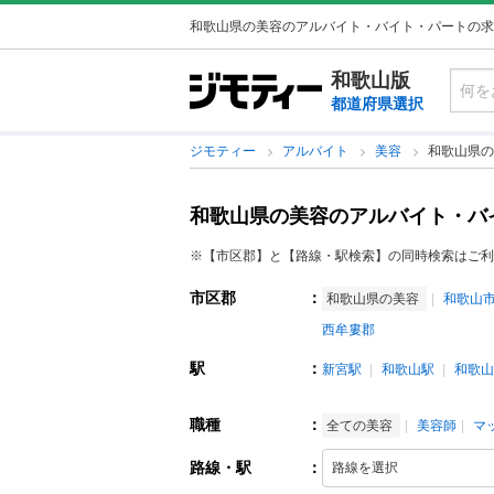
和歌山県の美容のアルバイト・バイト・パートの求
和歌山版
都道府県選択
ジモティー
アルバイト
美容
和歌山県の
和歌山県の美容のアルバイト・バ
※【市区郡】と【路線・駅検索】の同時検索はご利
市区郡
：
和歌山県の美容
和歌山
西牟婁郡
駅
：
新宮駅
和歌山駅
和歌山
職種
：
全ての美容
美容師
マ
路線・駅
：