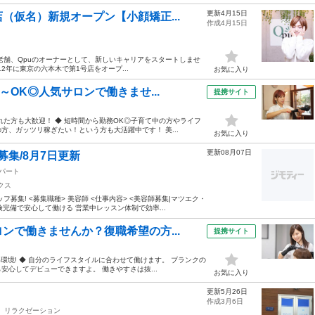
更新4月15日
（仮名）新規オープン【小顔矯正...
作成4月15日
老舗、Qpuのオーナーとして、新しいキャリアをスタートしませ
012年に東京の六本木で第1号店をオープ...
お気に入り
～OK◎人気サロンで働きませ...
提携サイト
た方も大歓迎！ ◆ 短時間から勤務OK◎子育て中の方やライフ
、ガッツリ稼ぎたい！という方も大活躍中です！ 美...
お気に入り
更新08月07日
募集/8月7日更新
パート
クス
集! <募集職種> 美容師 <仕事内容> <美容師募集|マツエク・
完備で安心して働ける 営業中レッスン体制で効率...
ンで働きませんか？復職希望の方...
提携サイト
環境! ◆ 自分のライフスタイルに合わせて働けます。 ブランクの
心してデビューできますよ。 働きやすさは抜...
お気に入り
更新5月26日
作成3月6日
リラクゼーション