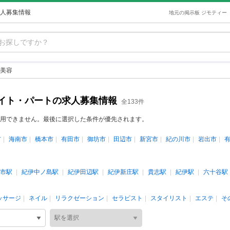
人募集情報
地元の掲示板 ジモティー
美容
イト・パートの求人募集情報
全133件
用できません。最後に選択した条件が優先されます。
市
海南市
橋本市
有田市
御坊市
田辺市
新宮市
紀の川市
岩出市
市駅
紀伊中ノ島駅
紀伊田辺駅
紀伊新庄駅
貴志駅
紀伊駅
六十谷駅
ッサージ
ネイル
リラクゼーション
セラピスト
スタイリスト
エステ
そ