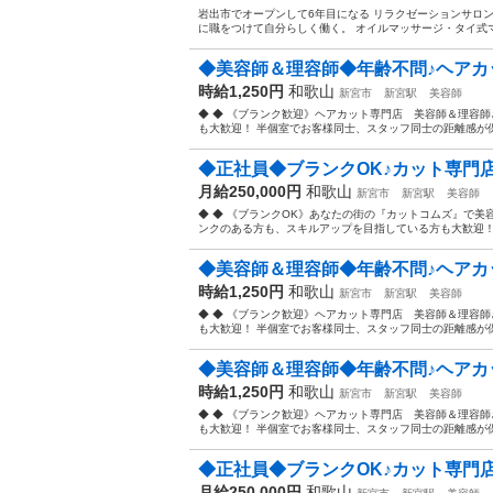
岩出市でオープンして6年目になる リラクゼーションサロン新
に職をつけて自分らしく働く。 オイルマッサージ・タイ式マ
◆美容師＆理容師◆年齢不問♪ヘアカッ
時給1,250円
和歌山
新宮市
新宮駅
美容師
◆ ◆ 《ブランク歓迎》ヘアカット専門店 美容師＆理容
も大歓迎！ 半個室でお客様同士、スタッフ同士の距離感が保
◆正社員◆ブランクOK♪カット専門店
月給250,000円
和歌山
新宮市
新宮駅
美容師
◆ ◆ 《ブランクOK》あなたの街の『カットコムズ』で美
ンクのある方も、スキルアップを目指している方も大歓迎！ 
◆美容師＆理容師◆年齢不問♪ヘアカッ
時給1,250円
和歌山
新宮市
新宮駅
美容師
◆ ◆ 《ブランク歓迎》ヘアカット専門店 美容師＆理容
も大歓迎！ 半個室でお客様同士、スタッフ同士の距離感が保
◆美容師＆理容師◆年齢不問♪ヘアカッ
時給1,250円
和歌山
新宮市
新宮駅
美容師
◆ ◆ 《ブランク歓迎》ヘアカット専門店 美容師＆理容
も大歓迎！ 半個室でお客様同士、スタッフ同士の距離感が保
◆正社員◆ブランクOK♪カット専門店
月給250,000円
和歌山