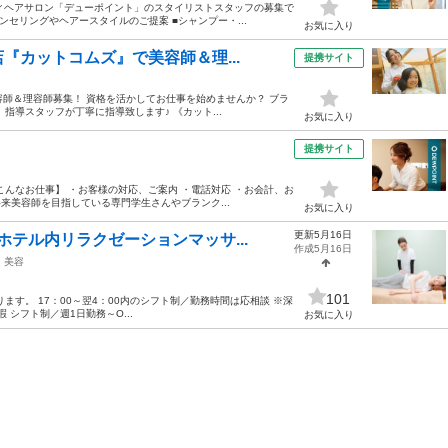
ィヘアサロン「デューポイント」のスタイリストスタッフの募集で
ンセリングやヘアースタイルのご提案 ■シャンプー・...
お気に入り
『カットコムズ』で美容師＆理...
提携サイト
容師＆理容師募集！ 資格を活かしてお仕事を始めませんか？ ブラ
指導スタッフが丁寧に指導致します♪ 《カット...
お気に入り
提携サイト
んなお仕事】 ・お客様の対応、ご案内 ・電話対応 ・お会計、お
来美容師を目指している専門学生さんやブランク...
お気に入り
更新5月16日
テル内リラクゼーションマッサ...
作成5月16日
美容
101
す。 17：00～翌4：00内のシフト制／勤務時間は応相談 ※深
 シフト制／週1日勤務～O...
お気に入り