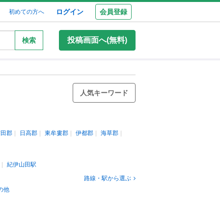
ログイン
会員登録
初めての方へ
投稿画面へ(無料)
検索
人気キーワード
有田郡
日高郡
東牟婁郡
伊都郡
海草郡
紀伊山田駅
路線・駅から選ぶ
の他