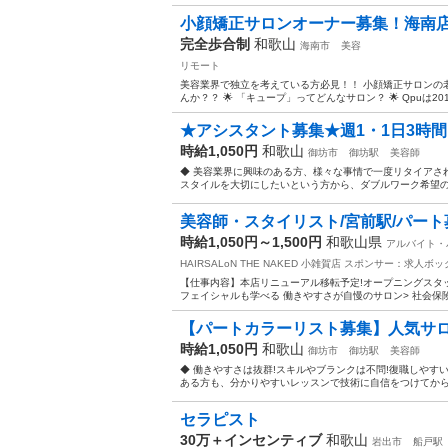
小顔矯正サロンオーナー募集！海南店
完全歩合制
和歌山
海南市
美容
リモート
美容業界で独立を考えている方必見！！ 小顔矯正サロンの
んか？？ 🌟 「キュープ」ってどんなサロン？ 🌟 Qpuは2
★アシスタント募集★週1・1日3時間
時給1,050円
和歌山
御坊市
御坊駅
美容師
◆ 美容業界に興味のある方、様々な事情で一度リタイアされ
スタイルを大切にしたいという方から、ダブルワーク希望の方
美容師・スタイリスト/宮前駅/パート
時給1,050円～1,500円
和歌山県
アルバイト・
HAIRSALoN THE NAKED 小雑賀店
スポンサー：求人ボッ
【仕事内容】本店リニューアル移転予定!オープニングスタッフ募
フェイシャルも学べる 働きやすさが自慢のサロン> 社会保険
【パートカラーリスト募集】人気サロ
時給1,050円
和歌山
御坊市
御坊駅
美容師
◆ 働きやすさは抜群!スキルやブランクは不問!復職しやすい
ある方も、分かりやすいレッスンで技術に自信をつけてから安
セラピスト
30万＋インセンティブ
和歌山
岩出市
船戸駅