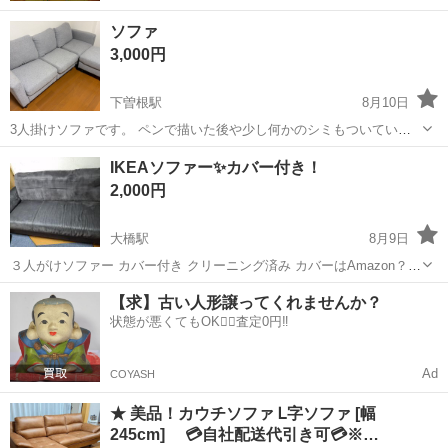
ソファ
3,000円
下曽根駅
8月10日
3人掛けソファです。 ペンで描いた後や少し何かのシミもついていま
す。 10日夕方から16日までだったら比較的に合わせられます。 スシ
福岡
北九州市
下曽根駅
ソファ
IKEAソファー✨カバー付き！
ロー上吉田店の近くの家です。
2,000円
大橋駅
8月9日
３人がけソファー カバー付き クリーニング済み カバーはAmazon？か
なにかでかったマルチカバー的なやつなのでこのソファー専用のもの
福岡
福岡市
大橋駅
ソファ
【求】古い人形譲ってくれませんか？
ではありません。 子供が引っ掛けてカバーに穴空いてますが、洗い替
状態が悪くてもOK🙆‍♀️査定0円‼️
え用くらいにはまだ使える...
Ad
COYASH
★ 美品！カウチソファ Ꮮ字ソファ [幅
245cm] 💳自社配送代引き可💳※…