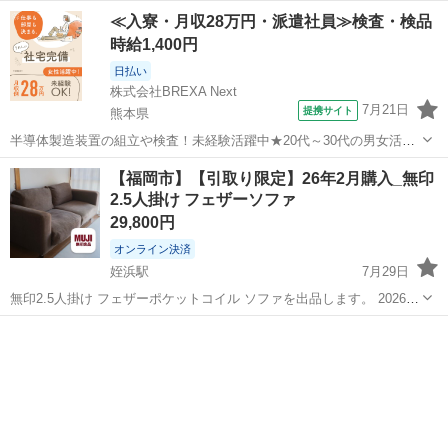
いたします。 新生活や一時的なご使用、ソファカバーを掛けて使いた
福岡
大野城市
春日原駅
ソファ
≪入寮・月収28万円・派遣社員≫検査・検品
い方など、いかがでしょうか。 ■ 商品概要 メーカー： ニトリ タイ
時給1,400円
プ： 3人掛けソファ ...
日払い
株式会社BREXA Next
7月21日
提携サイト
熊本県
半導体製造装置の組立や検査！未経験活躍中★20代～30代の男女活躍
中★ワンルーム寮完備！赴任旅費会社負担！マイカー通勤OK！無料駐
熊本
その他
【福岡市】【引取り限定】26年2月購入_無印
車場あり！正社員登用あり！《熊本県菊池郡大津町》 人気の工場のお
2.5人掛け フェザーソファ
仕事 ◇半導体製造装置の組立...
29,800円
オンライン決済
姪浜駅
7月29日
無印2.5人掛け フェザーポケットコイル ソファを出品します。 2026年
2月に新品購入したばかりのため比較的美品です。 福岡市内に在住し
福岡
福岡市
姪浜駅
ソファ
ております。引き取り限定でお願いいたします。 【商品詳細】 無印良
品 ・ソファ本体（...