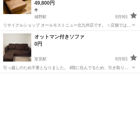
49,800円
城野駅
8月9日
リサイクルショップ オールモストニュー北九州店です。 ✨️店舗では、
期間限定でネット表示価格よりも特別割引をしている商品もございま
福岡
北九州市
城野駅
ソファ
商品
オットマン付きソファ
す!! 気になっている商品がありましまら、是非ご来店いただくかお問
0円
い合わせ下さいませ!! ...
室見駅
8月9日
引っ越しのため不要となりました。 4階に住んでるため、引き取り可
能な方のみお願いいたします。引き取り期間は8/31までとなります。
福岡
福岡市
室見駅
ソファ
よろしくお願いいたします。