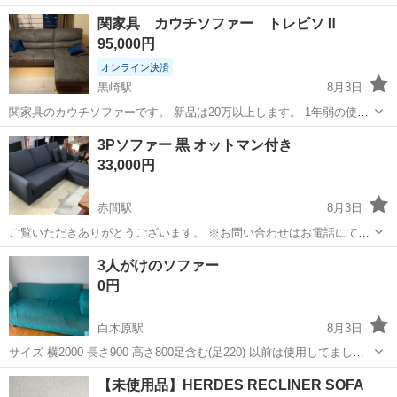
★赴任旅費会社負担◎20代～40代の男性活躍中★未経験活躍中！高時
大分
中津市
東中津駅
その他
関家具 カウチソファー トレビソⅡ
給1,500円！《大分県中津市》 人気の工場のお仕事 ◇半導体装置内部
95,000円
のシート製造◇ ＊クリー...
オンライン決済
黒崎駅
8月3日
関家具のカウチソファーです。 新品は20万以上します。 1年弱の使用
です。 汚れも無く綺麗な状態です。 喫煙ありません。 座り心地は程
福岡
北九州市
黒崎駅
ソファ
カウチソファー
3Pソファー 黒 オットマン付き
よい硬さで首までしっかりとホールドされて 満足しています。 ペット
33,000円
を飼う事になり、ペット用...
赤間駅
8月3日
ご覧いただきありがとうございます。 ※お問い合わせはお電話にてお
願いいたします。 ※こちらの商品は店頭でも販売を行っております。
福岡
宗像市
赤間駅
ソファ
ソファー
3人がけのソファー
状態の確認をご希望の方はご来店お待ちしております。 ※店頭販売の
0円
ため先着順...
白木原駅
8月3日
サイズ 横2000 長さ900 高さ800足含む(足220) 以前は使用してました
がすわらないので物置になってました(汚れあり) 表面のカバー外して
福岡
大野城市
白木原駅
ソファ
ソファー
【未使用品】HERDES RECLINER SOFA
洗ったことあります 掃除して使用される方良かったら差し上げます 自