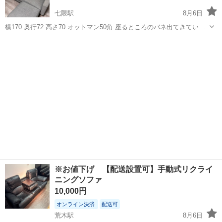
七隈駅
8月6日
横170 奥行72 高さ70 オットマン50角 座るところのバネ出てきていて
膨れています。 写真をご確認ください。違和感あります。 今週引き取
福岡
福岡市
七隈駅
ソファ
りに来ていただける方希望です。
※お値下げ 【配送設置可】手動式リクライ
ニングソファ
10,000円
オンライン決済
配送可
荒木駅
8月6日