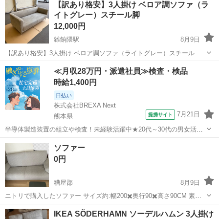
【訳あり格安】3人掛け ベロア調ソファ（ラ
イトグレー）スチール脚
12,000円
雑餉隈駅
8月9日
【訳あり格安】3人掛け ベロア調ソファ（ライトグレー）スチール脚
ご覧いただきありがとうございます。 手触りの良いベロア調（スエー
福岡
大野城市
雑餉隈駅
ソファ
ライト
≪月収28万円・派遣社員≫検査・検品
ド調）素材の3人掛けデザインソファです。 すっきりとした金属脚が
時給1,400円
おしゃれで、リビングをモダ...
日払い
株式会社BREXA Next
7月21日
提携サイト
熊本県
半導体製造装置の組立や検査！未経験活躍中★20代～30代の男女活躍
中★ワンルーム寮完備！赴任旅費会社負担！マイカー通勤OK！無料駐
熊本
その他
ソファー
車場あり！正社員登用あり！《熊本県菊池郡大津町》 人気の工場のお
0円
仕事 ◇半導体製造装置の組立...
糟屋郡
8月9日
ニトリで購入したソファー サイズ約:幅200✖️奥行90✖️高さ90CM 素材:
皮革 3〜4人掛け ソファーカバー付き(洗濯済み) 傷あり 重いので、1人
福岡
糟屋郡
ソファ
IKEA SÖDERHAMN ソーデルハムン 3人掛け
で運べないと思います。 よろしくお願い致します。