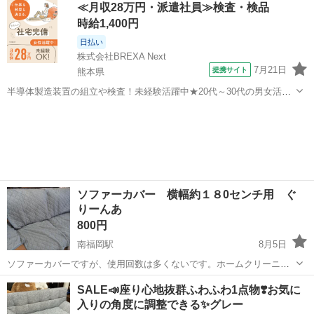
福岡
大野城市
雑餉隈駅
ソファ
≪月収28万円・派遣社員≫検査・検品
ファ（3人掛け）です。 落ち着いたライトグレーカラーで、北欧スタ
時給1,400円
イルやシンプルなお部屋に...
日払い
株式会社BREXA Next
7月21日
提携サイト
熊本県
半導体製造装置の組立や検査！未経験活躍中★20代～30代の男女活躍
中★ワンルーム寮完備！赴任旅費会社負担！マイカー通勤OK！無料駐
熊本
その他
車場あり！正社員登用あり！《熊本県菊池郡大津町》 人気の工場のお
仕事 ◇半導体製造装置の組立...
ソファーカバー 横幅約１８0センチ用 ぐ
りーんあ
800円
南福岡駅
8月5日
ソファーカバーですが、使用回数は多くないです。ホームクリーニン
グしています。
福岡
福岡市
南福岡駅
ソファ
SALE📣座り心地抜群ふわふわ1点物❣️お気に
入りの角度に調整できる✨グレー