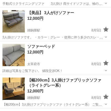
手動式リクライニングソファ 3人掛け 両サイドソファは、袖のレ
バーを引くとリクライニング式になります。 真ん中は、ソファとして
福岡
久留米市
荒木駅
ソファ
リクライニング
【美品】 3人がけソファー
もカップホルダー&テーブルとしてもご使用になれます。 中古品にな
12,000円
ります。 出来る限りの清...
雑餉隈駅
8月5日
3人掛けソファです。 ・カラー：グレー ・使用に伴う多少のスレ・使
用感はありますが、まだまだお使いいただけます。 ・座面のヘタリも
福岡
大野城市
雑餉隈駅
ソファ
ソファーベッド
少なく、座り心地は良好です。 ・破れや大きな汚れはありません。
12,000円
80,000円前後にて購入...
太宰府市
8月5日
詳細は写真をご覧下さい。 値段交渉OK！
福岡
太宰府市
ソファ
【幅200cm】3人掛けファブリックソファ
（ライトグレー系）
12,000円
雑餉隈駅
8月5日
【幅200cm】3人掛けファブリックソファ（ライトグレー系） ご覧い
ただきありがとうございます。 ゆったり座れる大型のファブリックソ