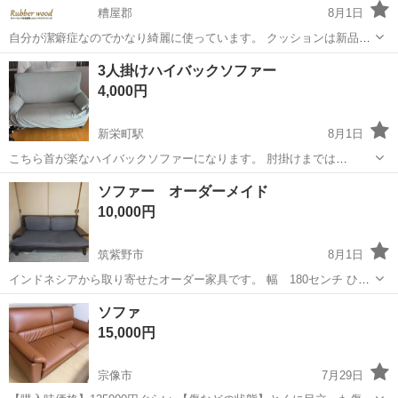
糟屋郡
8月1日
自分が潔癖症なのでかなり綺麗に使っています。 クッションは新品の
ときより柔らかくはなっていますが、まだまだ全然大丈夫です。 最後
福岡
糟屋郡
ソファ
カウチソファ
3人掛けハイバックソファー
の写真が実物です。
4,000円
新栄町駅
8月1日
こちら首が楽なハイバックソファーになります。 肘掛けまでは
150cm、 座面の横の広さは110cm 座面奥行きは47cm 背もたれは
福岡
大牟田市
新栄町駅
ソファ
ソファー オーダーメイド
65cm 床から背もたれまでの間は95cm です。 緑色の洗い替えの専用
10,000円
カバーも...
筑紫野市
8月1日
インドネシアから取り寄せたオーダー家具です。 幅 180センチ ひじ
掛け 70センチ 奥行き 85センチ 写真三枚目は傷ありますが 使用す
福岡
筑紫野市
ソファ
ソファ
る分には問題ないです。 室内でも テラス用でも使えます。 もう一組
15,000円
カバーセット付...
宗像市
7月29日