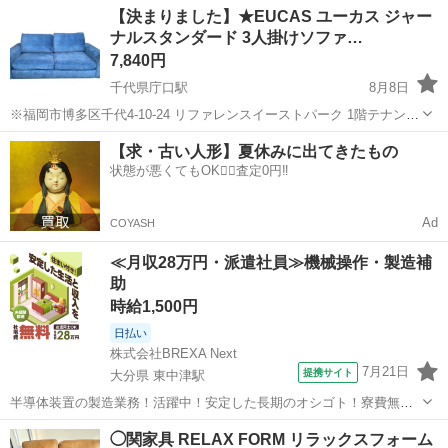
福岡
大野城市
桜並木駅
ソファ
【決まりました】★EUCAS ユーカス ジャー
『AD CORE D...
ナルスタンダード 3人掛けソファ…
7,840円
千代県庁口駅
8月8日
※福岡市博多区千代4-10-24 リファレンスイーストパーク 1階テナント
での受け渡しになります。 配達ご希望の方は要相談できます！ 【メ
福岡
福岡市
千代県庁口駅
ソファ
【求・古い人形】夏休みに出てきたもの
ーカー名/商品名/型番】 ★EUCAS ユーカス ジャーナルスタンダー...
状態が悪くてもOK🙆‍♀️査定0円‼️
Ad
COYASH
≪月収28万円・派遣社員≫機械操作・製造補
助
時給1,500円
日払い
株式会社BREXA Next
7月21日
提携サイト
大分県 東中津駅
半導体装置の製造業務！活躍中！安定した長期のオシゴト！寮費無料
★赴任旅費会社負担◎20代～40代の男性活躍中★未経験活躍中！高時
大分
中津市
東中津駅
その他
◯関家具 RELAX FORM リラックスフォーム
給1,500円！《大分県中津市》 人気の工場のお仕事 ◇半導体装置内部