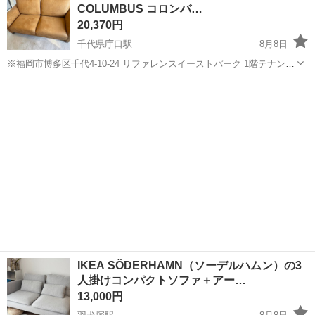
COLUMBUS コロンバ…
のシート製造◇ ＊クリー...
20,370円
千代県庁口駅
8月8日
※福岡市博多区千代4-10-24 リファレンスイーストパーク 1階テナント
での受け渡しになります。 配達ご希望の方は要相談できます！ 【メ
福岡
福岡市
千代県庁口駅
ソファ
ーカー名/商品名/型番】 ◯RELAX FORM リラックスフォーム ...
IKEA SÖDERHAMN（ソーデルハムン）の3
人掛けコンパクトソファ＋アー…
13,000円