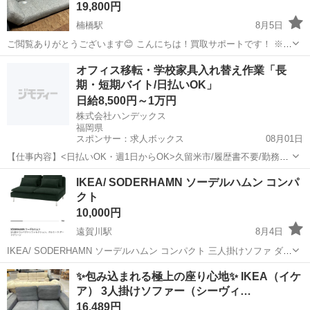
19,800円
楠橋駅
8月5日
ご閲覧ありがとうございます😊 こんにちは！買取サポートです！ ※プ
ロフィールは必ずご一読下さいませ。 ソファベット ￥22,000-(税
福岡
北九州市
楠橋駅
ソファ
商品
オフィス移転・学校家具入れ替え作業「長
込)➡️¥19,800-(税込) ＊当店より1km圏内配送料無料🚚💭⸒⸒ ...
期・短期バイト/日払いOK」
日給8,500円～1万円
株式会社ハンデックス
福岡県
スポンサー：求人ボックス
08月01日
【仕事内容】<日払いOK・週1日からOK>久留米市/履歴書不要/勤務時
間も応相談!好きな時に稼げるアルバイト 〈オフィス移転・学校家具入
アルバイト・パート
IKEA/ SODERHAMN ソーデルハムン コンパ
れ替えスタッフ〉 人気の短期・長期アルバイト募集! 週1日だけでも継
クト
続勤務が できる方は大歓迎...
10,000円
遠賀川駅
8月4日
IKEA/ SODERHAMN ソーデルハムン コンパクト 三人掛けソファ ダー
クグリーン 中古品です！ 小さいクッションの方はついてません。 店
福岡
遠賀郡
遠賀川駅
ソファ
✨包み込まれる極上の座り心地✨ IKEA（イケ
舗受け取りor 【北九州市・市内近郊限定】自社配送！ 自社配送(北九...
ア） 3人掛けソファー（シーヴィ…
16,489円