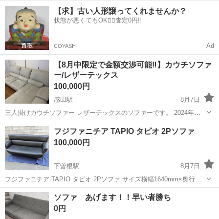
中★ワンルーム寮完備！赴任旅費会社負担！マイカー通勤OK！無料駐
熊本
その他
【求】古い人形譲ってくれませんか？
車場あり！正社員登用あり！《熊本県菊池郡大津町》 人気の工場のお
状態が悪くてもOK🙆‍♀️査定0円‼️
仕事 ◇半導体製造装置の組立...
Ad
COYASH
【8月中限定で金額交渉可能‼️】カウチソファ
ー/レザーテックス
100,000円
感田駅
8月7日
三人掛けカウチソファー レザーテックスのソファーです。 2024年に
約19万円で購入しました。 2つに分けて搬入が出来ます。 別ソファー
福岡
直方市
感田駅
ソファ
カウチソファー
フジファニチア TAPIO タピオ 2Pソファ
購入の為、出品致します。 傷・汚れも付きにくい素材で割と美品かと
100,000円
思いますが、 中古...
下曽根駅
8月7日
フジファニチア TAPIO タピオ 2Pソファ サイズ横幅1640mm×奥行き
630mm高さ全体780mm 座面まで350mm 多少の寸法の誤差はご了承下
福岡
北九州市
下曽根駅
ソファ
フジファニチア
ソファ あげます！！早い者勝ち
さい。 中古品となりますので多少の傷汚れ等ございます。 画像にて...
0円