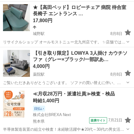
いただければ幸いです。 喫煙者ペットいません。
福岡
大野城市
雑餉隈駅
ソファ
★【高田ベッド】ロビーチェア 病院 待合室
長椅子 エントランス …
17,800円
城野駅
8月8日
リサイクルショップ オールモストニュー北九州店です。 ✨️店舗では、
期間限定でネット表示価格よりも特別割引をしている商品もございま
福岡
北九州市
城野駅
ソファ
商品
【引き取り限定】LOWYA 3人掛け カウチソ
す!! 気になっている商品がありましまら、是非ご来店いただくかお問
ファ（グレー×ブラック/一部訳あ…
い合わせ下さいませ!! ...
4,000円
薬院駅
8月8日
ご覧いただきありがとうございます。 ソファの買い替えに伴い、
LOWYA（ロウヤ）の3人掛けカウチソファをお譲りいたします。 ★お
福岡
福岡市
薬院駅
ソファ
≪月収28万円・派遣社員≫検査・検品
得な専用替えカバー（レッド）もお付けします！ LOWYA純正のファ
時給1,400円
ブリック部分用替えカバー（赤色...
日払い
株式会社BREXA Next
7月21日
提携サイト
熊本県
半導体製造装置の組立や検査！未経験活躍中★20代～30代の男女活躍