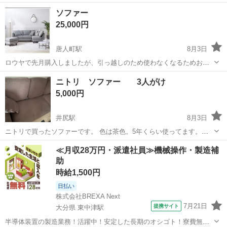
ソファー
25,000円
唐人町駅
8月3日
ロウヤで先月購入しましたが、引っ越しのため使わなくなるためお譲
り致します。とても綺麗な状態です 実物は画像より少し濃いめのグレ
福岡
福岡市
唐人町駅
ソファ
ニトリ ソファー 3人がけ
ーです。 脚は破棄してしまっています。 定価54900円
5,000円
井尻駅
8月3日
ニトリで買ったソファーです。 色は茶色。5年くらい使ってます。テ
ーブルを変えて、スペースが狭くなったので使わなくなりました！ 自
福岡
福岡市
井尻駅
ソファ
ソファー
≪月収28万円・派遣社員≫機械操作・製造補
分も手伝いますが、リビングから出すところからお願いします！(男性
助
がいいかもデザイン) あと階段...
時給1,500円
日払い
株式会社BREXA Next
7月21日
提携サイト
大分県 東中津駅
半導体装置の製造業務！活躍中！安定した長期のオシゴト！寮費無料