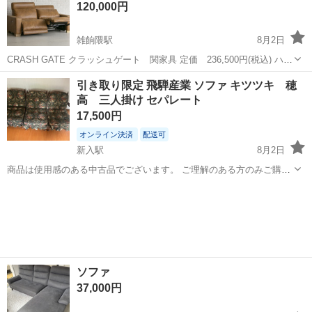
120,000円
宅まで引...
雑餉隈駅
8月2日
CRASH GATE クラッシュゲート 関家具 定価 236,500円(税込) ハー
デス リクライナーソファ 2つ割ワイド（レザーテックス） 背もたれと
福岡
大野城市
雑餉隈駅
ソファ
引き取り限定 飛騨産業 ソファ キツツキ 穂
座面、フットレストの角度調節ができる電動リクライナーソファ。通
高 三人掛け セパレート
常...
17,500円
オンライン決済
配送可
新入駅
8月2日
商品は使用感のある中古品でございます。 ご理解のある方のみご購入
をお願いいたします。 現金支払いをご希望の方はメッセージにてお知
福岡
直方市
新入駅
ソファ
らせください。 サイズ 高さ 81cm 幅 178cm(全体の長さ) 奥
行 79cm 座...
ソファ
37,000円