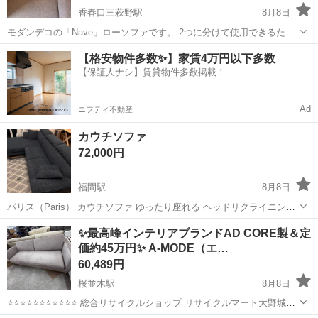
香春口三萩野駅
8月8日
モダンデコの「Nave」ローソファです。 2つに分けて使用できるた
め、 コーナースタイルや対面風などレイアウト自由◎ こたつやローテ
福岡
北九州市
香春口三萩野駅
ソファ
【格安物件多数✨】家賃4万円以下多数
ーブルとの相性も良く、 圧迫感の少ないロータイプです。 背面クッシ
【保証人ナシ】賃貸物件多数掲載！
ョンは取り外し可能で、カ...
Ad
ニフティ不動産
カウチソファ
72,000円
福間駅
8月8日
パリス（Paris） カウチソファ ゆったり座れる ヘッドリクライニング
式 カウチソファー 肌触りも良く キズに強い耐傷性 ファブリック生地
福岡
福津市
福間駅
ソファ
✨最高峰インテリアブランドAD CORE製＆定
を使用 。 おしゃれ な ネイビーカラー ３人掛け ファブリック カウチ
価約45万円✨ A-MODE（エ…
ソファー...
60,489円
桜並木駅
8月8日
⭐️⭐️⭐️⭐️⭐️⭐️⭐️⭐️⭐️⭐️⭐️ 総合リサイクルショップ リサイクルマート大野城店
です ⭐️⭐️⭐️⭐️⭐️⭐️⭐️⭐️⭐️⭐️⭐️ 📜 商品内容 日本のトップインテリアブランド