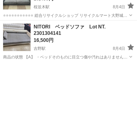
桜並木駅
8月4日
⭐️⭐️⭐️⭐️⭐️⭐️⭐️⭐️⭐️⭐️⭐️ 総合リサイクルショップ リサイクルマート大野城店
です ⭐️⭐️⭐️⭐️⭐️⭐️⭐️⭐️⭐️⭐️⭐️ 📜 商品内容 北欧スウェーデン発の世界的イン
福岡
大野城市
桜並木駅
ソファ
ソファー
NITORI ベッドソファ Lot NT.
テリアブランド『IK...
2301304141
16,500円
吉野駅
8月4日
商品の状態 【A】 ・ベッドそのものに目立つ傷や汚れはありません
(^^) 付属のクッションはやや変色が見られます(5枚目の写真) 〜商品ラ
福岡
大牟田市
吉野駅
ソファ
ンク〜 S…未使用に近い状態 A…目立つ傷や汚れもなく綺麗な状態
B…やや傷や汚れ...