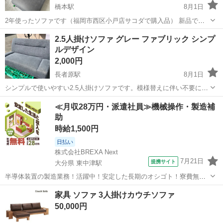
橋本駅
8月1日
2年使ったソファです（福岡市西区小戸店サコダで購入品） 新品では
ありませんのでご注意ください 足が伸ばせて広々してて快適です 元値
福岡
福岡市
橋本駅
ソファ
ありません
2.5人掛けソファ グレー ファブリック シンプ
は八万程です 自宅まで取りに来てくれる方限定 ※配送手続き、着払い
ルデザイン
までしてくださる方は郵送可...
2,000円
長者原駅
8月1日
シンプルで使いやすい2.5人掛けソファです。模様替えに伴い不要にな
ったため出品いたします。 割と状態は良い方だと思いますが、使用や
福岡
糟屋郡
長者原駅
ソファ
≪月収28万円・派遣社員≫機械操作・製造補
経年による損耗もございますので、ご購入の際は一度ご確認いただい
助
てからでも構いません シンプ...
時給1,500円
日払い
株式会社BREXA Next
7月21日
提携サイト
大分県 東中津駅
半導体装置の製造業務！活躍中！安定した長期のオシゴト！寮費無料
★赴任旅費会社負担◎20代～40代の男性活躍中★未経験活躍中！高時
大分
中津市
東中津駅
その他
家具 ソファ 3人掛けカウチソファ
給1,500円！《大分県中津市》 人気の工場のお仕事 ◇半導体装置内部
50,000円
のシート製造◇ ＊クリー...