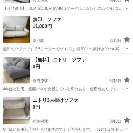
羽犬塚駅
8月8日
【商品説明】 IKEA SÖDERHAMN（ソーデルハムン）の3人掛けコン
パクトソファ＋アームレストのセットです。 去年の5月にIKEAで新品
福岡
八女市
羽犬塚駅
ソファ
無印 ソファ
購入しました。 使用期間が比較的短く、現在も問題なくお使いいただ
11,800円
けます。 【...
別府駅
8月8日
無印のソファです 2.5シーターでサイズは 横190cm 奥行き90cm 高さ
64cm くらいです 全体的にカバーをしていたのできれいな方だと思い
福岡
福岡市
別府駅
ソファ
【無料】 ニトリ ソファ
ますが、個人的な主観もありますので、写真でご判断ください 気にな
0円
るとこ...
春日原駅
8月8日
4年ほど使用。座面バネが突起している部分あり、使用感ありです。
無料で自宅まで引き取っていただける方探しています。 よろしくお願
福岡
大野城市
春日原駅
ソファ
ニトリ3人掛けソファ
いします。
0円
雑餉隈駅
8月8日
6年ほど使用し子供もおりますのでシミ等あります。 よければお使い