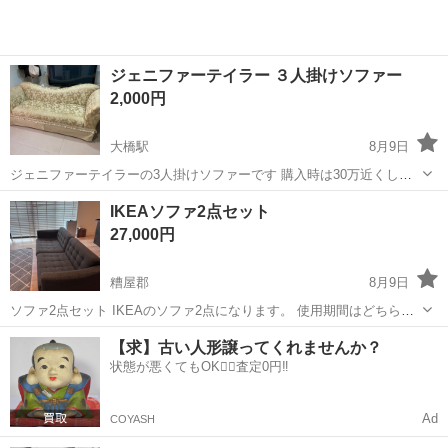
ジェニファーテイラー ３人掛けソファー
2,000円
大橋駅
8月9日
ジェニファーテイラーの3人掛けソファーです 購入時は30万近くしま
したが、座面の破れやシミ等が複数箇所あるため、格安でお譲りしま
福岡
福岡市
大橋駅
ソファ
IKEAソファ2点セット
す ◯サイズ 横210✖️奥行き78✖️高さ80 ※多少の誤差は御了承下さい 運
27,000円
び出しのお手伝...
糟屋郡
8月9日
ソファ2点セット IKEAのソファ2点になります。 使用期間はどちらも4
年 ペットを飼っています 神経質な方はご遠慮ください 一度見に来て
福岡
糟屋郡
ソファ
【求】古い人形譲ってくれませんか？
決めてもらっても大丈夫です。 単品売りは大きい方が20,000円 小さい
状態が悪くてもOK🙆‍♀️査定0円‼️
方が7...
Ad
COYASH