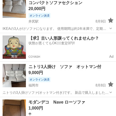
コンパクトソファセクション
20,000円
オンライン決済
井尻駅
8月9日
IKEAの3人がけソファになります。 使用期間は約1年未満で、定期的
に洗濯をしており、綺麗な状態です。 9/4までの限定販売となります。
福岡
福岡市
井尻駅
ソファ
【求】古い人形譲ってくれませんか？
引き取りに来ていただける方限定としております。 来られる場合は大
状態が悪くてもOK🙆‍♀️査定0円‼️
型家具のため、2名以...
Ad
COYASH
ニトリ3人掛け ソファ オットマン付
9,000円
オンライン決済
福岡市
8月8日
ニトリの3人掛けソファ(オットマン付き)です。 新品で購入しました
が、引越しに伴い家具を新調するため出品いたします。 2年ほどしか
福岡
福岡市
ソファ
モダンデコ Nave ローソファ
使ってないのと、使用頻度もそこまで高くなくあまりへたってないの
1,000円
で、まだまだ現役でお...