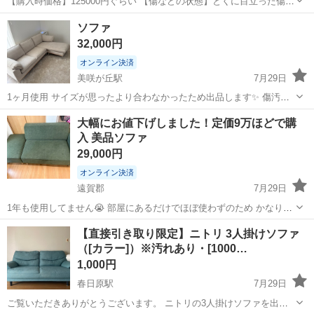
【購入時価格】125000円ぐらい 【傷などの状態】とくに目立った傷は
ありません。2箇所すこしはげている部分がありますが目立ちません。
福岡
宗像市
ソファ
ソファ
写真にも掲載しています。 【アピールポイント】状態はすごくいいの
32,000円
でまだまだ使えます！座り心...
オンライン決済
美咲が丘駅
7月29日
1ヶ月使用 サイズが思ったより合わなかったため出品します✨ 傷汚れ
ほぼありません。 ペット、喫煙 無✨ 引き取りに来てくれる方限定で
福岡
糸島市
美咲が丘駅
ソファ
大幅にお値下げしました！定価9万ほどで購
す よろしくお願いいたします🙇🏻‍♀️
入 美品ソファ
29,000円
オンライン決済
遠賀郡
7月29日
1年も使用してません😭 部屋にあるだけでほぼ使わずのため かなり美
品です！ 直ぐに取りに来れる方現金手渡し優先！
福岡
遠賀郡
ソファ
【直接引き取り限定】ニトリ 3人掛けソファ
（[カラー]）※汚れあり・[1000…
1,000円
春日原駅
7月29日
ご覧いただきありがとうございます。 ニトリの3人掛けソファを出品