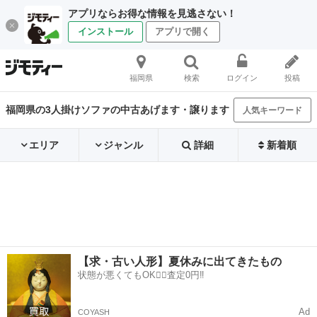
アプリならお得な情報を見逃さない！
インストール
アプリで開く
福岡県
検索
ログイン
投稿
福岡県の3人掛けソファの中古あげます・譲ります
人気キーワード
エリア
ジャンル
詳細
新着順
【求・古い人形】夏休みに出てきたもの
状態が悪くてもOK🙆‍♀️査定0円‼️
Ad
COYASH