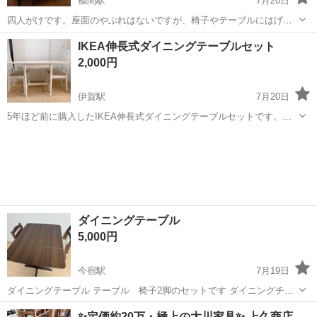
福間駅
7月20日
四人がけです。座面のやぶれはないですが、椅子やテーブルにはげが
あります。
福岡
福津市
福間駅
ダイニングセット
IKEA伸長式ダイニングテーブルセット
2,000円
伊賀駅
7月20日
5年ほど前に購入したIKEA伸長式ダイニングテーブルセットです。
【サイズ】縦：74cm、横(伸長)：117cm〜60㎝ 奥行き：78cm （大
福岡
糟屋郡
伊賀駅
ダイニングセット
体です） 【傷などの状態】使用感有り。小さい子どもがいる為角に保
護シー有り。 ...
ダイニングテーブル
5,000円
今宿駅
7月19日
ダイニングテーブル テーブル 椅子2脚のセットです ダイニングチェ
アは回転式です サイズ 104×75 折りたたみの場合 75×75 引き渡しは
福岡
福岡市
今宿駅
ダイニングセット
ダイニング
✨定価約20万・極上の大川家具✨ 上久商店