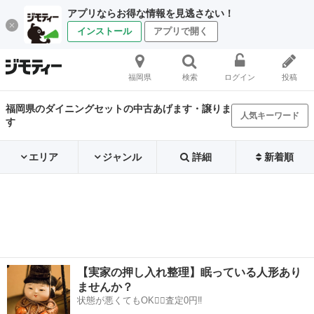
アプリならお得な情報を見逃さない！
インストール
アプリで開く
福岡県
検索
ログイン
投稿
福岡県のダイニングセットの中古あげます・譲りま
人気キーワード
す
エリア
ジャンル
詳細
新着順
【実家の押し入れ整理】眠っている人形あり
ませんか？
状態が悪くてもOK🙆‍♀️査定0円‼️