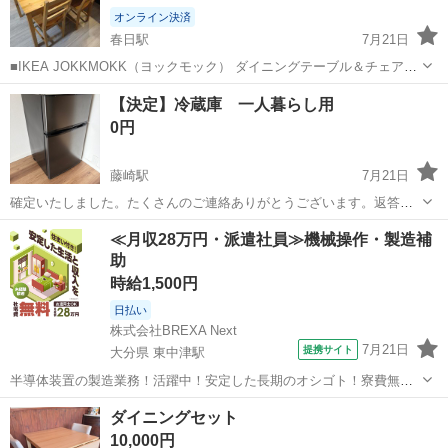
オンライン決済
春日駅
7月21日
■IKEA JOKKMOKK（ヨックモック） ダイニングテーブル＆チェア4
脚セット ■2022年5月に購入しました。大きな汚れはなく状態は良好で
福岡
春日市
春日駅
ダイニングセット
【決定】冷蔵庫 一人暮らし用
すが、引っ越しに伴い不要となったため出品します。 ■サイズ: ・テー
0円
ブル ...
藤崎駅
7月21日
確定いたしました。たくさんのご連絡ありがとうございます。返答が
難しい状況でございますので、ご了承くださいませ。 私情で受付を止
福岡
福岡市
藤崎駅
ダイニングセット
エレベーター
≪月収28万円・派遣社員≫機械操作・製造補
めておりましたが、7月21日再開いたしました。 過去のご連絡は一
助
旦、白紙とさせていただき改...
時給1,500円
日払い
株式会社BREXA Next
7月21日
提携サイト
大分県 東中津駅
半導体装置の製造業務！活躍中！安定した長期のオシゴト！寮費無料
★赴任旅費会社負担◎20代～40代の男性活躍中★未経験活躍中！高時
大分
中津市
東中津駅
その他
ダイニングセット
給1,500円！《大分県中津市》 人気の工場のお仕事 ◇半導体装置内部
10,000円
のシート製造◇ ＊クリー...