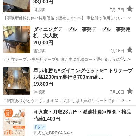
33,000円
博多駅
7月17日
【事務所移転に伴い特別価格で販売します✨】 事務所で使用していた
備品を販売しております！ 9月20日までの期間限定販売となり、それ
福岡
福岡市
博多駅
ダイニングセット
ダイニングテーブル 事務テーブル 事務用
以降は処分予定です。 以前ホテル備品を販売した際も、多数のお問い
机 大人数
合わせをいただき、掲載後...
20,000円
吉富駅
7月16日
大人数テーブル 事務用テーブル 真ん中に配線コード通せるように穴あ
きあります。 現在、バラして納屋にあります。 ボルトで組み上げるよ
福岡
築上郡
吉富駅
ダイニングセット
ダイニング
早い者勝ち‼️ダイニングセット✨ニトリテーブ
うになっています。 テーブル上、色褪せ、傷あります。 継ぎ手にも傷
ル幅1200mm奥行き700mm高…
あります。 写真3枚目4...
19,800円
楠橋駅
7月16日
ご閲覧ありがとうございます😊 こんにちは！買取サポートです！ ※プ
ロフィールは必ずご一読下さいませ。 メーカー : ニトリ 色 : 茶色・黒
福岡
北九州市
楠橋駅
ダイニングセット
奥行き
≪入寮・月収28万円・派遣社員≫検査・検品
￥19,800-(税込) ご希望お聞かせ頂けましたらお写真送りま...
時給1,400円
日払い
株式会社BREXA Next