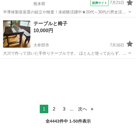
7月21日
提携サイト
熊本県
半導体製造装置の組立や検査！未経験活躍中★20代～30代の男女活躍
中★ワンルーム寮完備！赴任旅費会社負担！マイカー通勤OK！無料駐
熊本
その他
テーブルと椅子
車場あり！正社員登用あり！《熊本県菊池郡大津町》 人気の工場のお
10,000円
仕事 ◇半導体製造装置の組立...
大牟田市
7月16日
大川で作って頂いた手作りテーブルです。 ほとんど使っておらず、き
れいですが、写真のように真ん中が隙間出てきました。 テーブルと長
福岡
大牟田市
ダイニングセット
椅子のにセットの２点です。 元々、白木でしたが、自分で色を塗りま
した、 ニスも、塗っていま...
1
2
3
...
次へ
全4443件中 1-50件表示