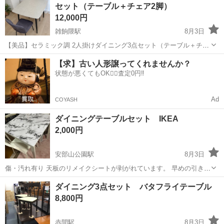
セット（テーブル＋チェア2脚）
12,000円
雑餉隈駅
8月3日
【美品】セラミック調 2人掛けダイニング3点セット（テーブル＋チェ
ア2脚） ご覧いただきありがとうございます。 高級感のあるセラミッ
福岡
大野城市
雑餉隈駅
ダイニングセット
【求】古い人形譲ってくれませんか？
ク調天板のテーブルと、ベロア風チェア2脚のモダンダイニング3点セ
状態が悪くてもOK🙆‍♀️査定0円‼️
ットです。 グレー×ブラ...
Ad
COYASH
ダイニングテーブルセット IKEA
2,000円
安部山公園駅
8月3日
傷・汚れ有り 天板のリメイクシートが剥がれています。 早めの引き取
り希望です。
福岡
北九州市
安部山公園駅
ダイニングセット
ダイニング3点セット バタフライテーブル
8,800円
赤間駅
8月3日