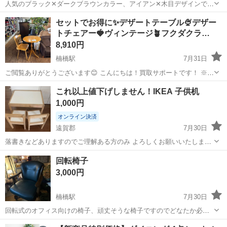
人気のブラック✕ダークブラウンカラー、アイアン✕木目デザインで、
落ち着いたシックなお部屋に仕上がります！ 【詳細】 家具の大丸 ダ
福岡
古賀市
ダイニングセット
セットでお得に✨️デザートテーブル🍨デザー
イニング4点セット ・サディ1500 テーブル サイズ：約 幅150×奥行
トチェアー🍓ヴィンテージ🪴フクダクラ…
80×高さ70cm...
8,910円
楠橋駅
7月31日
ご閲覧ありがとうございます😊 こんにちは！買取サポートです！ ※プ
ロフィールは必ずご一読下さいませ。 フクダクラフト デザートテーブ
福岡
北九州市
楠橋駅
ダイニングセット
デザート
これ以上値下げしません！IKEA 子供机
ル 単品￥5,500- デザートチェアー 単品￥4,400- セットで￥8,...
1,000円
オンライン決済
遠賀郡
7月30日
落書きなどありますのでご理解ある方のみ よろしくお願いいたします
現金手渡し優先
福岡
遠賀郡
ダイニングセット
回転椅子
3,000円
楠橋駅
7月30日
回転式のオフィス向けの椅子、頑丈そうな椅子ですのでどなたか必要
な方にお譲りしたいと思います。
福岡
北九州市
楠橋駅
ダイニングセット