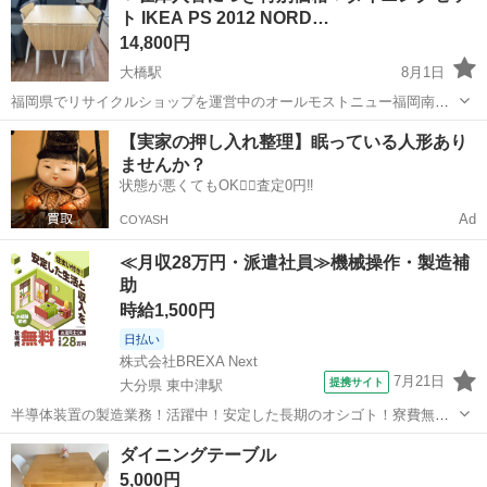
ト IKEA PS 2012 NORD…
来ていただけ...
14,800円
大橋駅
8月1日
福岡県でリサイクルショップを運営中のオールモストニュー福岡南店
舗です。 ・投稿担当:東 ⚠️商品購入後、ご自身でお持ち帰りされる場
福岡
福岡市
大橋駅
ダイニングセット
仮予約
【実家の押し入れ整理】眠っている人形あり
合、お手伝いできない場合がございます。必ず大型商品の場合、お二
ませんか？
人でご来店をお願いし...
状態が悪くてもOK🙆‍♀️査定0円‼️
Ad
COYASH
≪月収28万円・派遣社員≫機械操作・製造補
助
時給1,500円
日払い
株式会社BREXA Next
7月21日
提携サイト
大分県 東中津駅
半導体装置の製造業務！活躍中！安定した長期のオシゴト！寮費無料
★赴任旅費会社負担◎20代～40代の男性活躍中★未経験活躍中！高時
大分
中津市
東中津駅
その他
ダイニングテーブル
給1,500円！《大分県中津市》 人気の工場のお仕事 ◇半導体装置内部
5,000円
のシート製造◇ ＊クリー...