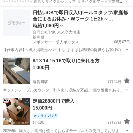
⭐️⭐️⭐️⭐️⭐️⭐️⭐️⭐️⭐️⭐️⭐️ 総合リサイクルショップ リサイクルマート大野城店
です ⭐️⭐️⭐️⭐️⭐️⭐️⭐️⭐️⭐️⭐️⭐️ 📜 商品内容 確かな木工技術と洗練されたデザ
福岡
大野城市
桜並木駅
ダイニングセット
ダイニング
日払いOKで即日収入/ホールスタッフ/家庭都
インで人気の地元・福...
合によるお休み・Wワーク 1日2h～…
時給1,060円～
合同会社TNK 来来亭大橋店
福岡県
スポンサー：求人ボックス
08月07日
【仕事内容】<求人掲載元>バイトな まずはお料理の提供やお客様のご
案内からスタート! 慣れてきたら片付けや洗い場業務などもお願いしま
アルバイト・パート
8/13.14.15.16で取りに来れる方
す。 オーダーはお客様がタッチパネルで入力するため、 注文ミスの心
1,000円
配はありません だいたい3〜4回...
遠賀川駅
7月24日
キッチンテーブルカウンター引き出し収納が万能。 傷や落書きありま
す。 落書きは専用液で落とせると思います ご連絡が遅くなる場合があ
福岡
福岡市
遠賀川駅
ダイニングセット
定価28880円で購入
ります。 幅横44センチ、縦160センチ 横はサイドテーブルに拡...
キッチンカウンター
15,000円
オンライン決済
姪浜駅
7月22日
2025年に購入し、明日は使っておらずテーブルのみ使用しておりま