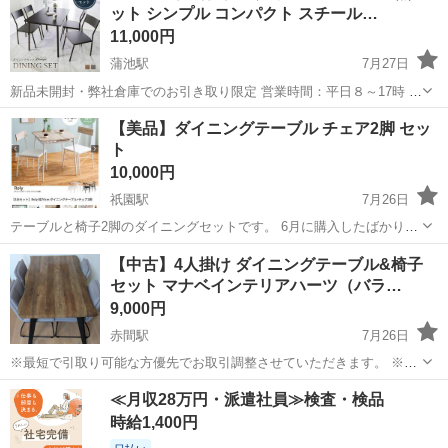
ット シンプル コンパクト スチール…
にもゆったりお使いいただけま...
11,000円
蒲池駅
7月27日
新品未開封・弊社倉庫でのお引き取り限定 営業時間：平日８～17時 お
問い合わせ返信：火曜日～金曜日９～１６時 ※メールの返信は順次対
福岡
大川市
蒲池駅
ダイニングセット
ダイニング
【美品】ダイニングテーブル チェア2脚 セッ
応させて頂きます。 ※お問い合わせ当日のお取引はご遠慮ください。
ト
※新品未開封のた...
10,000円
祇園駅
7月26日
テーブルと椅子2脚のダイニングセットです。 6月に購入したばかりな
ので、傷等はありません。 【サイズや色】写真のとおりです 【希望取
福岡
福岡市
祇園駅
ダイニングセット
【中古】4人掛け ダイニングテーブル&椅子
引場所】博多区山王公園近くで引き渡し可能な方 【希望取引日時】応
セット マナベインテリアハーツ（バラ…
相談 テーブルは、分解し...
9,000円
赤間駅
7月26日
※最短で引取り可能な方優先でお取引調整させていただきます。 ※テ
ーブルと椅子セットです。テーブルのみ、椅子のみの取引はお断りさ
福岡
宗像市
赤間駅
ダイニングセット
≪月収28万円・派遣社員≫検査・検品
せていただきます。 マナベインテリアハーツでテーブルと椅子をセッ
時給1,400円
トで2020年に購入しました。...