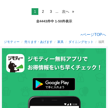
1
2
3
...
次へ
全4443件中 1-50件表示
ページTOPへ
ジモティー
売ります・あげます
家具
ダイニングセット
福岡県