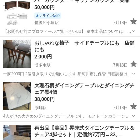
バーカウンター・キッチンカウンター美品
います。4年程使用。テーブルのみです。 現在は取扱いのない商品に
50,000円
なります。 解体してお渡ししま...
オンライン決済
筑後船小屋駅
7月18日
【お問合せ前にプロフィールご覧下さい🙇‍♂️】 ※本出品については、福
岡・佐賀・熊本県内であれば、ご指定場所へ軽トラで無料配送いたし
福岡
みやま市
筑後船小屋駅
ダイニングセット
おしゃれな椅子 サイドテーブルにも 店舗
ます。詳しくは、お問い合わせ下さい。 大川の関家具で10数万円で購
にも
バーカウンター
入。リビングキッチンの...
2,000円
博多南駅
7月18日
一脚2000円 2個引き取りでお願いします 那珂川市に保管 日程調整はで
きる限り対応します
福岡
那珂川市
博多南駅
ダイニングセット
大理石柄ダイニングテーブルとダイニングチ
ェア黒4個
サイドテーブル
38,000円
原町駅
7月18日
4人がけの大きめのダイニングテーブルです。 モノトーンカラーでと
てもお洒落です。 ずっと卓上カバーを付けていたので、酷いダメージ
福岡
糟屋郡
原町駅
ダイニングセット
再出品【美品】昇降式ダイニングテーブル＆
はないかと思いますが、小傷や汚れはあります。 ※折りたたみ不可 ※
チェア4脚セット｜定価約7万円→33,…
ダイニングチェア 椅子...