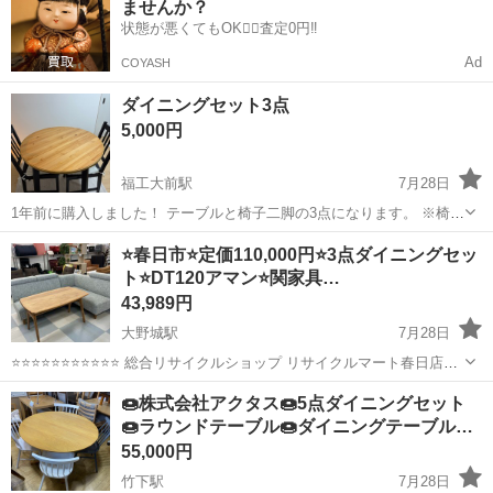
ませんか？
仕事 ◇半導体製造装置の組立...
状態が悪くてもOK🙆‍♀️査定0円‼️
Ad
COYASH
ダイニングセット3点
5,000円
福工大前駅
7月28日
1年前に購入しました！ テーブルと椅子二脚の3点になります。 ※椅子
のみ、テーブルのみなども相談可 小さな傷、使用感あります。 9月10
福岡
糟屋郡
福工大前駅
ダイニングセット
⭐春日市⭐定価110,000円⭐3点ダイニングセッ
日までに取りに来ていただける方のみお願いします。
ト⭐DT120アマン⭐関家具…
43,989円
大野城駅
7月28日
⭐️⭐️⭐️⭐️⭐️⭐️⭐️⭐️⭐️⭐️⭐️ 総合リサイクルショップ リサイクルマート春日店で
す ⭐️⭐️⭐️⭐️⭐️⭐️⭐️⭐️⭐️⭐️⭐️ プロフィールをご参照ください。 商品内容 （商
福岡
春日市
大野城駅
ダイニングセット
🍩株式会社アクタス🍩5点ダイニングセット
品...
🍩ラウンドテーブル🍩ダイニングテーブル…
リサイクルマート
55,000円
竹下駅
7月28日