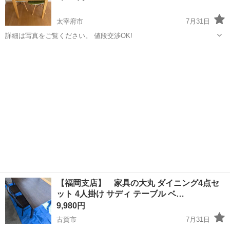
太宰府市
7月31日
詳細は写真をご覧ください。 値段交渉OK!
福岡
太宰府市
ダイニングセット
ダイニング
【福岡支店】 家具の大丸 ダイニング4点セ
ット 4人掛け サディ テーブル ベ…
9,980円
古賀市
7月31日