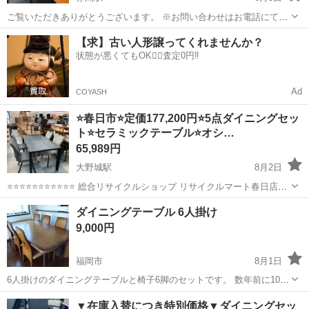
ご覧いただきありがとうございます。 ※お問い合わせはお電話にてお
願いいたします。 ※こちらの商品は店頭でも販売を行っております。
福岡
宗像市
赤間駅
ダイニングセット
【求】古い人形譲ってくれませんか？
状態の確認をご希望の方はご来店お待ちしております。 ※店頭販売の
状態が悪くてもOK🙆‍♀️査定0円‼️
ため先着順となります...
Ad
COYASH
⭐春日市⭐定価177,200円⭐5点ダイニングセッ
ト⭐セラミックテーブル⭐オシ…
65,989円
大野城駅
8月2日
⭐️⭐️⭐️⭐️⭐️⭐️⭐️⭐️⭐️⭐️⭐️ 総合リサイクルショップ リサイクルマート春日店で
す ⭐️⭐️⭐️⭐️⭐️⭐️⭐️⭐️⭐️⭐️⭐️ プロフィールをご参照ください。 商品内容 （商
福岡
春日市
大野城駅
ダイニングセット
ダイニングテーブル 6人掛け
品...
9,000円
福岡市
8月1日
6人掛けのダイニングテーブルと椅子6脚のセットです。 数年前に10万
円くらいで購入しました。 使用していましたので、傷などあります
福岡
福岡市
ダイニングセット
▼在庫入替につき特別価格▼ダイニングセッ
が、まだまだ使えると思います。 横195cm 縦100cm 高さ70cm 取りに