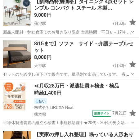
【新商品特別価格】ダイニング 4点セット シ
ンプル コンパクト スチール 木製…
9,000円
蒲池駅
7月30日
新品未開封・弊社倉庫でのお引き取り限定 営業時間：平日８～17時 お
問い合わせ返信：火曜日～金曜日９～１６時 ※メールの返信は順次対
福岡
大川市
蒲池駅
ダイニングセット
ベンチ
8/15まで】ソファ サイド・介護テーブルセ
応させて頂きます。 ※お問い合わせ当日のお取引はご遠慮ください。
ット
※新品未開...
8,000円
天神駅
7月30日
セットのため少し値下げで販売です。単品別で出品しています。 省ス
ペースなお部屋に最適です。 中央区舞鶴に引き取りに来ていただきま
福岡
福岡市
天神駅
ダイニングセット
テーブルセット
≪月収28万円・派遣社員≫検査・検品
す。
時給1,400円
日払い
株式会社BREXA Next
7月21日
提携サイト
熊本県
半導体製造装置の組立や検査！未経験活躍中★20代～30代の男女活躍
中★ワンルーム寮完備！赴任旅費会社負担！マイカー通勤OK！無料駐
熊本
その他
【実家の押し入れ整理】眠っている人形あり
車場あり！正社員登用あり！《熊本県菊池郡大津町》 人気の工場のお