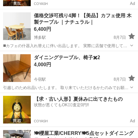
Ad
COYASH
価格交渉可残り4脚！【美品】カフェ使用 木
製テーブル ｜ナチュラル｜
6,400円
博多駅
8月7日
◼️カフェの什器入れ替えに伴い出品します。 実際に店舗で使用してい
た、ナチュラルテイストの木製テーブルとチェアです。 シンプルで温
福岡
福岡市
博多駅
ダイニングセット
木製
ダイニングテーブル、椅子✖️2
かみのあるデザインなので、 カフェ風インテリアや一人暮らしのお部
4,000円
屋にも相性◎です。 大きな...
今宿駅
8月7日
引越しのため出品いたします。 取り来ていただけるかたのみでお願い
いたします
福岡
福岡市
今宿駅
ダイニングセット
【求・古い人形】夏休みに出てきたもの
状態が悪くてもOK🙆‍♀️査定0円‼️
Ad
COYASH
🍽️櫻屋工業/CHERRY🍽️5点セットダイニング