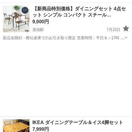
す。 引っ越し後、部屋のサイズに合わないため 全てセットで販売いた
福岡
福岡市
姪浜駅
ダイニングセット
新品
【新商品特別価格】ダイニングセット 4点セ
します。 解体した状態でお渡しいたします。 テーブルに関しては傷は
ット シンプル コンパクト スチール…
ありませんが 化粧...
9,000円
蒲池駅
7月22日
新品未開封・弊社倉庫でのお引き取り限定 営業時間：平日８～17時 お
問い合わせ返信：火曜日～金曜日９～１６時 ※メールの返信は順次対
福岡
大川市
蒲池駅
ダイニングセット
ベンチ
応させて頂きます。 ※お問い合わせ当日のお取引はご遠慮ください。
※新品未開...
IKEA ダイニングテーブル＆イス4脚セット
7,999円