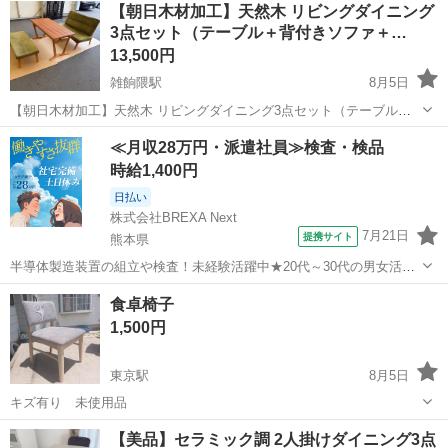
【朝日木材加工】天然木 リビングダイニング
3点セット（テーブル＋背付きソファ＋…
13,500円
雑餉隈駅
8月5日
【朝日木材加工】天然木 リビングダイニング3点セット（テーブル＋
背付きソファ＋ベンチ）グリーン ご覧いただきありがとうございま
福岡
大野城市
雑餉隈駅
ダイニングセット
≪月収28万円・派遣社員≫検査・検品
す。 大手家具メーカー「朝日木材加工株式会社」の高品質なリビング
時給1,400円
ダイニングセットです。 あたた...
日払い
株式会社BREXA Next
7月21日
提携サイト
熊本県
半導体製造装置の組立や検査！未経験活躍中★20代～30代の男女活躍
中★ワンルーム寮完備！赴任旅費会社負担！マイカー通勤OK！無料駐
熊本
その他
食卓椅子
車場あり！正社員登用あり！《熊本県菊池郡大津町》 人気の工場のお
1,500円
仕事 ◇半導体製造装置の組立...
東京駅
8月5日
キズ有り 未使用品
福岡
みやま市
東京駅
ダイニングセット
食卓
【美品】セラミック調 2人掛けダイニング3点