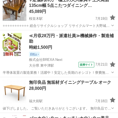
8月末になります 約3年ほど使用しました ノークレーム...
135cm幅 5点こたつダイニング…
45,089円
桜並木駅
7月19日
⭐️⭐️⭐️⭐️⭐️⭐️⭐️⭐️⭐️⭐️⭐️ 総合リサイクルショップ リサイクルマート大野城店
です ⭐️⭐️⭐️⭐️⭐️⭐️⭐️⭐️⭐️⭐️⭐️ 📜 商品内容 確かな木工技術で知られる大川の
福岡
大野城市
桜並木駅
ダイニングセット
上久
≪月収28万円・派遣社員≫機械操作・製造補
老舗暖卓メーカー『上...
助
時給1,500円
日払い
株式会社BREXA Next
7月21日
提携サイト
大分県 東中津駅
半導体装置の製造業務！活躍中！安定した長期のオシゴト！寮費無料
★赴任旅費会社負担◎20代～40代の男性活躍中★未経験活躍中！高時
大分
中津市
東中津駅
その他
無印良品 無垢材ダイニングテーブル オーク
給1,500円！《大分県中津市》 人気の工場のお仕事 ◇半導体装置内部
28,000円
のシート製造◇ ＊クリー...
福大前駅
7月18日
値下げしました。 ご覧いただきありがとうございます。 無印良品で購
入しました。 透明のシートを敷いて使用していたため状態はいいと思
福岡
福岡市
福大前駅
ダイニングセット
無垢材