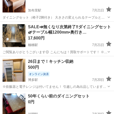
加布里駅
7月21日
ダイニングセット（椅子2脚付き） 大きさの変えられるテーブルと椅
子2つです 1年ほど前に購入していて 使用していますが、とても綺麗で
福岡
糸島市
加布里駅
ダイニングセット
SALE📣無くなり次第終了‼️ダイニングセット
す
🌿テーブル幅1200mm•奥行き…
17,600円
楠橋駅
7月21日
ご閲覧ありがとうございます😊 こんにちは！買取サポートです！ ※プ
ロフィールは必ずご一読下さいませ。 メーカー : ニトリ ダイニングセ
福岡
北九州市
楠橋駅
ダイニングセット
26日まで！キッチン収納
ット ￥19,800-(税込)➡️¥17,600-(税込) ＊当店より...
500円
オンライン決済
博多駅
7月20日
※炊飯器と電子レンジは付いてません！ 引越しの為出品しています。
福岡市博多区在住の為、直接受取に来れる方限定です。 棚のサイズは
福岡
福岡市
博多駅
ダイニングセット
50年くらい前のダイニングセット
横60奥行き40 高さ90です！ 棚の上の電子レンジラックは画像参照く
0円
ださい！ 気になる方...