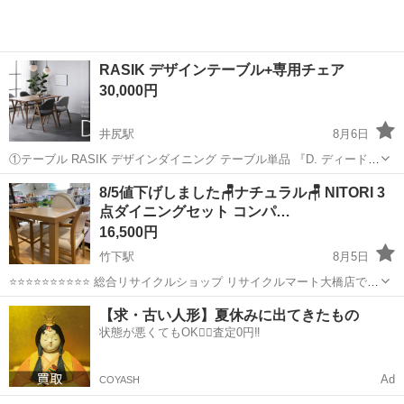
RASIK デザインテーブル+専用チェア
30,000円
井尻駅
8月6日
①テーブル RASIK デザインダイニング テーブル単品 『D. ディードッ
ト』 ナチュラル 定価25,980円（税込） ②同製品 専用チェア２個
福岡
福岡市
井尻駅
ダイニングセット
8/5値下げしました🪑ナチュラル🪑 NITORI 3
RASIK デザインダイニング チェア単品 『D. ディードット』 アッシ
点ダイニングセット コンパ…
ュ...
16,500円
竹下駅
8月5日
⭐️⭐️⭐️⭐️⭐️⭐️⭐️⭐️⭐️⭐ 総合リサイクルショップ リサイクルマート大橋店です
⭐️⭐️⭐️⭐️⭐️⭐️⭐️⭐️⭐️⭐️ 商品内容 （商品名） NITORI 3点ダイニングセット
福岡
福岡市
竹下駅
ダイニングセット
【求・古い人形】夏休みに出てきたもの
...
状態が悪くてもOK🙆‍♀️査定0円‼️
Ad
COYASH