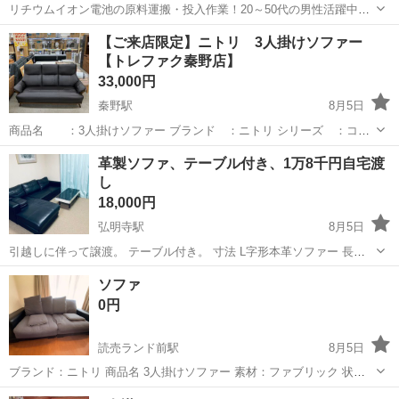
リチウムイオン電池の原料運搬・投入作業！20～50代の男性活躍中★
ワンルーム寮完備！赴任旅費会社負担！年間休日130日★フォークリフ
神奈川
相模原市
南橋本駅
その他
【ご来店限定】ニトリ 3人掛けソファー
ト免許お持ちの方、活躍中！就業先食堂利用可★《神奈川県相模原
【トレファク秦野店】
市》 人気の工場のお仕事 ◇電...
33,000円
秦野駅
8月5日
商品名 ：3人掛けソファー ブランド ：ニトリ シリーズ ：コウ
テイ 色：ブラック ▼外形寸法 幅 ：約 172.5 cm 奥行：約 80.0 cm
神奈川
秦野市
秦野駅
ソファ
貸し出し
革製ソファ、テーブル付き、1万8千円自宅渡
高さ：約 93.5 cm 商品お問い合わせ番...
し
18,000円
弘明寺駅
8月5日
引越しに伴って譲渡。 テーブル付き。 寸法 L字形本革ソファー 長さ
250センチ、幅90センチ、高さ35センチ。 二つから構成されてる。
神奈川
横浜市
弘明寺駅
ソファ
ソファ
1，160✖️90センチ、高さ55(肘掛け)35センチ 2、...
0円
読売ランド前駅
8月5日
ブランド：ニトリ 商品名 3人掛けソファー 素材：ファブリック 状
態：毛玉有 外径寸法 幅: 205cm 奥行：95cm 高さ: 56cm 座面高：
神奈川
川崎市
読売ランド前駅
ソファ