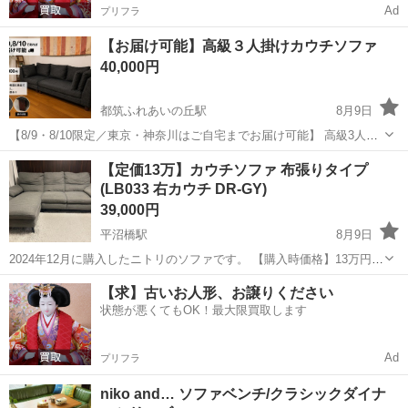
Ad
プリフラ
【お届け可能】高級３人掛けカウチソファ
40,000円
都筑ふれあいの丘駅
8月9日
【8/9・8/10限定／東京・神奈川はご自宅までお届け可能】 高級3人掛
けソファ 高級家具店で取り扱われていた、ゆったりとしたサイズの3
神奈川
横浜市
都筑ふれあいの丘駅
ソファ
【定価13万】カウチソファ 布張りタイプ
人掛けソファです。 定価298,000円の商品ですが、50,000円でお譲り
(LB033 右カウチ DR-GY)
します...
39,000円
平沼橋駅
8月9日
2024年12月に購入したニトリのソファです。 【購入時価格】13万円ぐ
らい 【サイズ】縦：93cm、横：233cm、奥行き：159cm （大体で
神奈川
横浜市
平沼橋駅
ソファ
【求】古いお人形、お譲りください
す） 【傷などの状態】とくに目立った傷はありませんが、下の布が破
状態が悪くてもOK！最大限買取します
れている部分が...
Ad
プリフラ
niko and… ソファベンチ/クラシックダイナ