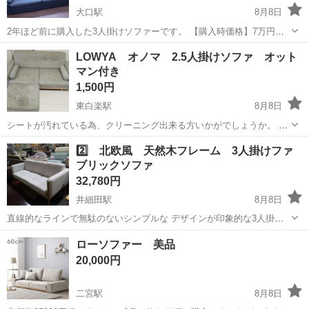
大口駅
8月8日
2年ほど前に購入した3人掛けソファーです。 【購入時価格】7万円ぐ
らい 【サイズ】縦：200cm、横：90cm、奥行き：90cm まだまだ使
神奈川
横浜市
大口駅
ソファ
LOWYA オノマ 2.5人掛けソファ オット
えます！ ドタキャンしない方、中古品のためサイズや状態などが目安
マン付き
であることをご了...
1,500円
東白楽駅
8月8日
シートが汚れている為、クリーニング出来る方いかがでしょうか。 直
接取引でお願い致します。
神奈川
横浜市
東白楽駅
ソファ
2️⃣ 北欧風 天然木フレーム 3人掛けファ
ブリックソファ
32,780円
井細田駅
8月8日
直線的なラインで無駄のないシンプルな デザインが印象的な3人掛け
ソファです。 アームに施された天然木の飾りが美しく温かみを感じさ
神奈川
小田原市
井細田駅
ソファ
天然
ローソファー 美品
せます♪ 幅172cm×奥行76cm×高さ75cm 座面高さ40cm 是...
20,000円
二宮駅
8月8日