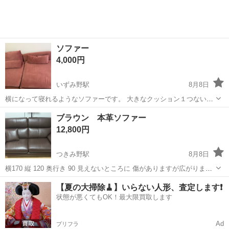
ソファー
4,000円
いずみ野駅
8月8日
横になって寝れるようなソファーです。 大きなクッション１つないで
す。 2年使用、カバー外せて洗濯出来ます。 定価60000円で購入して
神奈川
横浜市
いずみ野駅
ソファ
ブラウン 本革ソファー
います。 他の部分の写真、聞きたいことがあれば ご連絡ください。
12,800円
つきみ野駅
8月8日
横170 縦 120 奥行き 90 見えないところに 傷がありますが広がりませ
ん。 それ以外は美品かと思います。 ※クッションは私物のため付きま
神奈川
大和市
つきみ野駅
ソファ
【夏の大掃除🧹】いらない人形、査定します❗️
せん
状態が悪くてもOK！最大限買取します
Ad
プリフラ