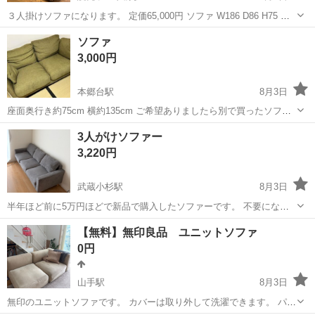
３人掛けソファになります。 定価65,000円 ソファ W186 D86 H75 オ
ットマン W54 D54 H36 宜しくお願いします。
神奈川
川崎市
読売ランド前駅
ソファ
ソファ
3,000円
本郷台駅
8月3日
座面奥行き約75cm 横約135cm ご希望ありましたら別で買ったソファ
ーカバーもおつけします。 配送+1万
神奈川
横浜市
本郷台駅
ソファ
ソファー
3人がけソファー
3,220円
武蔵小杉駅
8月3日
半年ほど前に5万円ほどで新品で購入したソファーです。 不要になっ
たため出品します。 カラーや状態は添付の写真をご確認ください。 受
神奈川
川崎市
武蔵小杉駅
ソファ
【無料】無印良品 ユニットソファ
け渡し場所近くに在住でして、運び出し含め対応頂ける方にお願いし
0円
たいです。 スケジュールは本日...
山手駅
8月3日
無印のユニットソファです。 カバーは取り外して洗濯できます。 パー