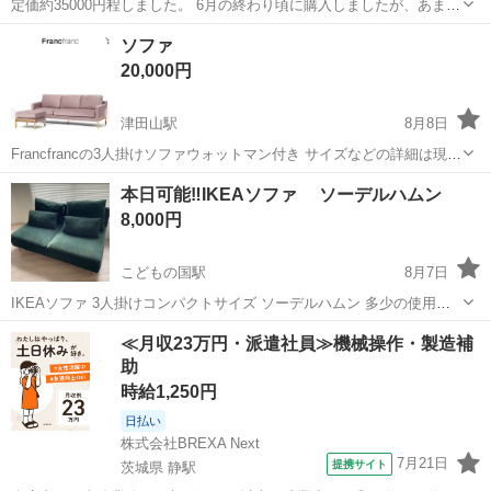
定価約35000円程しました。 6月の終わり頃に購入しましたが、あまり
使用していない為美品になります。 色はグレージュです。 二宮町での
神奈川
中郡
二宮駅
ソファ
ソファ
受け渡しを希望しております。 以下説明文になります。 ■商品内容 ・
20,000円
スタイル自由...
津田山駅
8月8日
Francfrancの3人掛けソファウォットマン付き サイズなどの詳細は現在
もFrancfranc公式サイトに掲載されております。 1年ほど前に79,000円
神奈川
川崎市
津田山駅
ソファ
本日可能‼️IKEAソファ ソーデルハムン
で購入しました。 目立った傷はありません。 できるだけ早くとりに
8,000円
き...
こどもの国駅
8月7日
IKEAソファ 3人掛けコンパクトサイズ ソーデルハムン 多少の使用感
はあるかと思いますが、問題なくご使用いただけます。 あくまでも中
神奈川
川崎市
こどもの国駅
ソファ
≪月収23万円・派遣社員≫機械操作・製造補
古品ですので、神経質な方のお取引はご遠慮ください。 まとめてお取
助
引していただける方優...
時給1,250円
日払い
株式会社BREXA Next
7月21日
提携サイト
茨城県 静駅