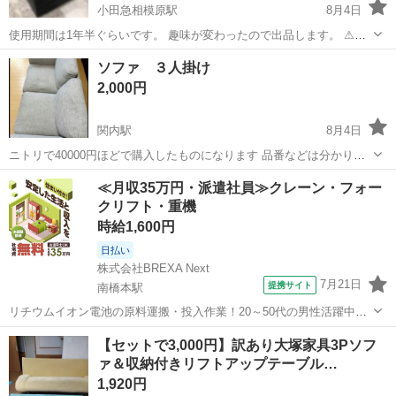
小田急相模原駅
8月4日
使用期間は1年半ぐらいです。 趣味が変わったので出品します。 ⚠ク
ッションは別売りにしたので値下げします⚠ IKEAで色々なソファーに
神奈川
相模原市
小田急相模原駅
ソファ
IKEA
ソファ ３人掛け
座り これが一番しっかりした へたりにくそうな ソファーだったので
2,000円
買いました。 ラインナ...
関内駅
8月4日
ニトリで40000円ほどで購入したものになります 品番などは分かりま
せん 横幅約135 高さ約75 奥行き約70 になります。 中古のためご理解
神奈川
横浜市
関内駅
ソファ
≪月収35万円・派遣社員≫クレーン・フォー
ある方のみお願いします
クリフト・重機
時給1,600円
日払い
株式会社BREXA Next
7月21日
提携サイト
南橋本駅
リチウムイオン電池の原料運搬・投入作業！20～50代の男性活躍中★
ワンルーム寮完備！赴任旅費会社負担！年間休日130日★フォークリフ
神奈川
相模原市
南橋本駅
その他
【セットで3,000円】訳あり大塚家具3Pソフ
ト免許お持ちの方、活躍中！就業先食堂利用可★《神奈川県相模原
ァ＆収納付きリフトアップテーブル…
市》 人気の工場のお仕事 ◇電...
1,920円