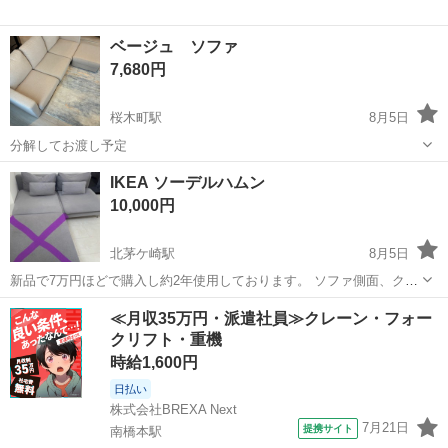
ベージュ ソファ
7,680円
桜木町駅
8月5日
分解してお渡し予定
神奈川
横浜市
桜木町駅
ソファ
ベージュ
IKEA ソーデルハムン
10,000円
北茅ケ崎駅
8月5日
新品で7万円ほどで購入し約2年使用しております。 ソファ側面、クッ
ションにほつれあります(写真2〜4枚目) 別途カバーのみ買い替えてい
神奈川
茅ヶ崎市
北茅ケ崎駅
ソファ
ソーデルハムン
≪月収35万円・派遣社員≫クレーン・フォー
ただければまだまだ使用できます。 引越しでサイズが合わなくなって
クリフト・重機
しまったのでお譲りします...
時給1,600円
日払い
株式会社BREXA Next
7月21日
提携サイト
南橋本駅