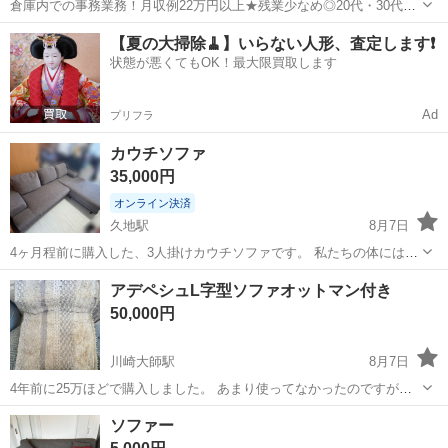
倉庫内での事務業務！月収例22万円以上★残業少なめ◎20代・30代・
40代の男女活躍中！空調完備で快適作業★食堂利用可◎マイカー通勤
茨城
常陸大宮市
静駅
その他
【夏の大掃除🧹】いらない人形、査定します❗️
OK◎無料駐車場完備！《茨城県常陸大宮市》 人気の工場のお仕事 ◇
状態が悪くてもOK！最大限買取します
電子部品製造倉庫内の事務...
Ad
プリフラ
カウチソファ
35,000円
オンライン決済
久地駅
8月7日
4ヶ月程前に購入した、3人掛けカウチソファです。 私たちの体には合
わなかった為お売り致します。 【品名】LS-424/-Lex 【サイズ】
神奈川
川崎市
久地駅
ソファ
カウチソファ
アデペシュL字型ソファオットマン付き
幅:2130mm×奥行1580mm×高さ800mm×座面の高さ400mm 【構造部
50,000円
材...
川崎大師駅
8月7日
4年前に25万ほどで購入しました。 あまり使ってなかったのですが多
少のヘタレ、色褪せ、汚れ傷あります。 脚の部分は販売もうしてない
神奈川
川崎市
川崎大師駅
ソファ
ソファー
そうです。 値下げ、別売り交渉可能です。