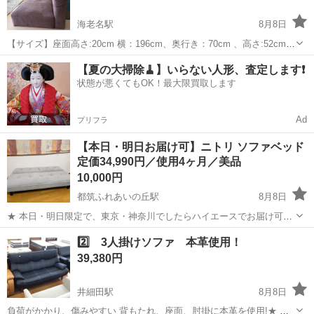
海老名駅
8月8日
【サイズ】座面高さ:20cm 横：196cm、奥行き：70cm 、高さ:52cm
（大体です） 【傷などの状態】ソファ左側の底 写真③参照 【アピー
神奈川
海老名市
海老名駅
ソファ
【夏の大掃除🧹】いらない人形、査定します❗️
ルポイント】状態はいいのでまだまだ使えます！ 【希望取引場所】海
状態が悪くてもOK！最大限買取します
老名市上郷...
Ad
プリフラ
【本日・明日お届け可】ニトリ ソファベッド
定価34,990円／使用4ヶ月／美品
10,000円
都筑ふれあいの丘駅
8月8日
★ 本日・明日限定で、東京・神奈川でしたらハイエースでお届け可能
です！ ニトリのソファベッドです。 引っ越し・家具整理のため、早め
神奈川
横浜市
都筑ふれあいの丘駅
ソファ
2️⃣ 3人掛けソファ 本革使用！
にお譲りしたいと思っています。 【商品状態】 ・使用期間：約4ヶ月
39,380円
・目立つ傷や大きな汚れ...
井細田駅
8月8日
負荷がかかり、傷みやすい 背もたれ、座面、肘掛に本革を使用!★ 背