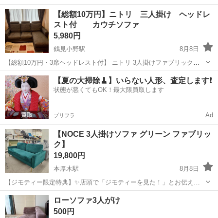
のため出品します。 高さ20cm、奥65cm、横150cm ×2です。 現金受
神奈川
横浜市
横浜駅
ソファ
ロー
【総額10万円】ニトリ 三人掛け ヘッドレ
け渡し可能です。 また着払いの配送も可能です、よろしくお願いいた
スト付 カウチソファ
します◎
5,980円
鶴見小野駅
8月8日
【総額10万円・3席ヘッドレスト付】 ニトリ 3人掛けファブリックカ
ウチソファ ブラウン （幅208cm） ニトリで購入したフラッグシップ
神奈川
横浜市
鶴見小野駅
ソファ
【夏の大掃除🧹】いらない人形、査定します❗️
モデル（キングシリーズ）の布張りカウチソファです。 当時ヘッドレ
状態が悪くてもOK！最大限買取します
ストも揃えて約...
Ad
プリフラ
【NOCE 3人掛けソファ グリーン ファブリッ
ク】
19,800円
本厚木駅
8月8日
【ジモティー限定特典】✨店頭で「ジモティーを見た！」とお伝えい
ただくと、表示金額より【5%OFF】にいたします！ 【3人掛けソファ
神奈川
厚木市
本厚木駅
ソファ
店頭
ローソファ3人がけ
グリーン ファブリック】 NOCE（ノーチェ）の肌触りの良いベルベッ
500円
ト風のファブ...