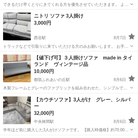
できるだけ早くとりにきてくれる方を優先させていただきます。 よろ
しくおねがいします。
神奈川
横浜市
東神奈川駅
ソファ
ソファー
ニトリ ソファ 3人掛け
3,000円
西谷駅
8月7日
トラックなどで引取りに来ていただける方のみお願いします。 お手数
ですが、部屋の中から持ち出しも含めて対応して頂けると助かりま
神奈川
横浜市
西谷駅
ソファ
ニトリ
【値下げ可】３人掛けソファ made in タイ
す。 サイズは以下の通りです。 (約)幅189×奥行96×高さ93cm 定価は
ランド ヴィンテージ品
約10万円です。...
10,000円
都筑ふれあいの丘駅
8月6日
木製フレームとグレーのファブリックを組み合わせた、シンプルで圧
迫感のない３人がけのソファです。 タイから15万ほどで輸入したヴィ
神奈川
横浜市
都筑ふれあいの丘駅
ソファ
【カウチソファ】3人がけ グレー、シルバ
ンテージの一品です。背もたれは深すぎず立ち上がるのが簡単です。 -
ー
座席数: 3人掛け - フ...
32,000円
中央林間駅
8月6日
半年ほど前に購入した3人がけソファです。 【購入時価格】約70,000
円 【サイズ】下記にあり 【傷などの状態】とくに目立った傷、汚れは