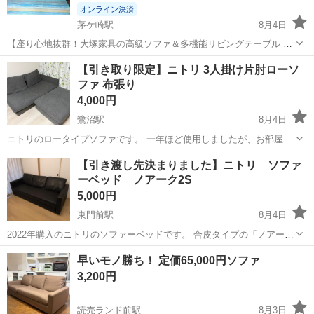
オンライン決済
茅ケ崎駅
8月4日
【座り心地抜群！大塚家具の高級ソファ＆多機能リビングテーブル 2
点セット】 ​ご覧いただきありがとうございます。 ガレージ整理・家具
神奈川
茅ヶ崎市
茅ケ崎駅
ソファ
【引き取り限定】ニトリ 3人掛け片肘ローソ
入れ替えのため、大塚家具で購入した3人掛けソファと、非常に便利な
ファ 布張り
昇降式リビングテーブルの...
4,000円
鷺沼駅
8月4日
ニトリのロータイプソファです。 一年ほど使用しましたが、お部屋の
整理（買い替え）に伴いお譲りいたします。 高さの低いローソファな
神奈川
横浜市
鷺沼駅
ソファ
ロー
【引き渡し先決まりました】ニトリ ソファ
ので、お部屋に置いても圧迫感がなく空間が広く見えます。ダークグ
ーベッド ノアーク2S
レー（DGY）の上品な色合いで、ど...
5,000円
東門前駅
8月4日
2022年購入のニトリのソファーベッドです。 合皮タイプの「ノアーク
2S Nシールド DBR」です。 稀にベッドとして使用しましたが、ここ
神奈川
川崎市
東門前駅
ソファ
早いモノ勝ち！ 定価65,000円ソファ
3年ほどはソファーとしてのみ使用していました。 写真5枚目のよう
3,200円
に、ソファー手前下部に...
読売ランド前駅
8月3日