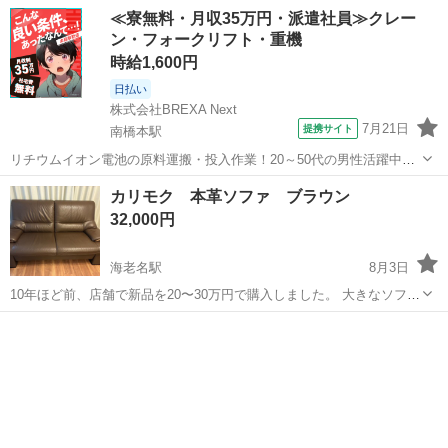
ツを分けられるのでアームの向きを変えることができます。 使用期間
神奈川
横浜市
山手駅
ソファ
≪寮無料・月収35万円・派遣社員≫クレー
は5年ほど。 写真の通り使用感はありますが、シンプルなソファで座
ン・フォークリフト・重機
り心地もよく気に入って...
時給1,600円
日払い
株式会社BREXA Next
7月21日
提携サイト
南橋本駅
リチウムイオン電池の原料運搬・投入作業！20～50代の男性活躍中★
ワンルーム寮完備！赴任旅費会社負担！年間休日130日★フォークリフ
神奈川
相模原市
南橋本駅
その他
カリモク 本革ソファ ブラウン
ト免許お持ちの方、活躍中！就業先食堂利用可★《神奈川県相模原
32,000円
市》 人気の工場のお仕事 ◇電...
海老名駅
8月3日
10年ほど前、店舗で新品を20〜30万円で購入しました。 大きなソファ
に買い替えのため出品いたします。 シンプルで落ち着いた色合いのゆ
神奈川
海老名市
海老名駅
ソファ
ったりした座り心地のソファです。肘置き？が高くないので寝転びや
すいです。 肘置きの下の艶の...