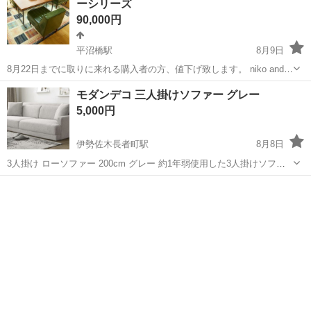
ーシリーズ
90,000円
平沼橋駅
8月9日
8月22日までに取りに来れる購入者の方、値下げ致します。 niko and…
で以前購入しましたクラシックダイナソーのソファー２つのセット売
神奈川
横浜市
平沼橋駅
ソファ
モダンデコ 三人掛けソファー グレー
りです。 引越しの為、手放します。 約3年ほど使用しました。 よろし
5,000円
くお願い致...
伊勢佐木長者町駅
8月8日
3人掛け ローソファー 200cm グレー 約1年弱使用した3人掛けソファ
ーです。 模様替えのため、お譲りします。 現在は脚を外してローソフ
神奈川
横浜市
伊勢佐木長者町駅
ソファ
ァーとして使用しています。 取り外した脚は処分してしまったため、
脚は付属しません...