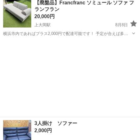
【廃盤品】Francfranc ソミュール ソファ フ
勤OK《茨城県茨城市》 人気の工場のお仕事 ◇トラックの金属部品の
ランフラン
製造◇ ★トラックの金属...
20,000円
上大岡駅
8月8日
横浜市内であればプラス2,000円で配達可能です！ 予定が合えば多少
離れたエリアでも配達可能です。 ※その他地域はコメントにてご相談
神奈川
横浜市
上大岡駅
ソファ
くださいませ！ 廃盤品 Francfranc ソミュール ソファ フランフラン
...
3人掛け ソファー
2,000円