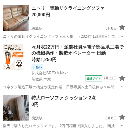
ニトリ 電動リクライニングソファ
20,000円
綱島駅
8月8日
ニトリの電動リクライニングソファ三人掛け（2024年12月購入）で
す。 現地にてお引取りお願いいたします。 サイズ（cm）※メジャー
神奈川
横浜市
綱島駅
ソファ
≪月収22万円・派遣社員≫電子部品系工場で
で採寸したので若干の誤差があるかもしれません 横幅200 座面高さ45
の機械操作・製造オペレーター 日勤
通常時 背もたれ...
時給1,250円
日払い
株式会社BREXA Next
7月21日
提携サイト
茨城県 静駅
コネクタ製造工場の検査や測定作業！日勤専属＆土日祝休み＆年間休
日128日★クリーンルーム内作業★マイカー通勤OK＆無料駐車場あり
茨城
常陸大宮市
静駅
その他
特大ローソファ クッション 2点
★就業先食堂利用可！日払い制度あり！《茨城県常陸大宮市》 人気の
0円
工場のお仕事 ◇コネクタ製造工...
横浜駅
8月8日
楽天で購入したローソファです。 2万円程度で購入しました。 断捨離