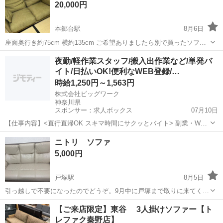
20,000円
本郷台駅
8月6日
座面奥行き約75cm 横約135cm ご希望ありましたら別で買ったソファ
ーカバーもおつけします。 配送の場合はオンライン決済に変更して+2
神奈川
横浜市
本郷台駅
ソファ
10万
夜勤/軽作業スタッフ/搬入出作業など/単発バ
万追加いたします
イト/日払いOK!便利なWEB登録/…
時給1,250円～1,563円
株式会社ビッグワーク
神奈川県
スポンサー：求人ボックス
07月10日
【仕事内容】<直行直帰OK スキマ時間にサクッとバイト> 副業・Wワ
ーク大歓迎!好きなときだけ働ける/ 夜間に稼げる!カンタン搬入搬出作
アルバイト・パート
ニトリ ソファ
業スタッフ大募集 10代～30代の男性活躍中! 休職中の方、大学生、フ
5,000円
リーター活躍中! 扶養内...
戸塚駅
8月5日
引っ越しで不要になったのでどうぞ。9月中に戸塚まで取りに来てくる
方を優先します。 よろしくおねがいします。
神奈川
横浜市
戸塚駅
ソファ
【ご来店限定】東谷 3人掛けソファー【ト
レファク秦野店】