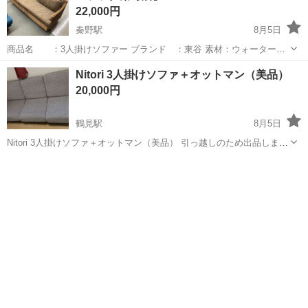
22,000円
秦野駅
8月5日
商品名 ：3人掛けソファー ブランド ：東谷 素材：ウォーターヒ
ヤシンス 色：ブラウン ▼外形寸法 幅 ：約 163.0 cm 奥行：約 75.0
神奈川
秦野市
秦野駅
ソファ
貸し出し
Nitori 3人掛けソファ＋オットマン（美品）
cm 高さ：約 64.0 cm 座面高：約 3...
20,000円
鶴見駅
8月5日
Nitori 3人掛けソファ＋オットマン（美品） 引っ越しのため出品しま
す。 ニトリの3人掛けソファとオットマンのセットです。 ダニアレル
神奈川
横浜市
鶴見駅
ソファ
ギーがあるため、購入時から常にソファカバーをかけて使用していま
した。...