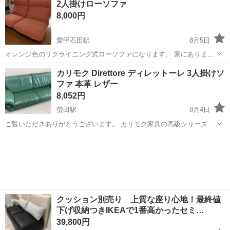
2人掛けローソファ
45cm 取引が確定出来次第、受取場所の自宅住所をご案内いたしま
8,000円
す。自動...
愛甲石田駅
8月5日
オレンジ色のリクライニング式ローソファになります。 家にありまし
たがあまり使わないため出品いたします。 我が家が三階のため下まで
神奈川
厚木市
愛甲石田駅
ソファ
カリモク Direttore ディレットーレ 3人掛けソ
下ろすのは手伝います。多少の値下げはします
ファ 本革 レザー
8,052円
螢田駅
8月4日
ご覧いただきありがとうございます。 カリモク家具の高級シリーズ
「Direttore（ディレットーレ）」の3人掛けレザーソファです。 ゆった
神奈川
小田原市
螢田駅
ソファ
Direttore
りとした座面とボリューム感のある背もたれ・アームレストが特徴
で、包み込まれるような...
クッション別売り 上質な座り心地！最終値
下げ収納つきIKEAで1番高かったセミ…
39,800円