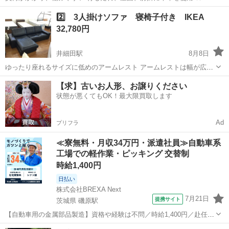
もたれハイバック仕様のため 首や頭部までリラックスできます◎ また
神奈川
小田原市
井細田駅
ソファ
本革
2️⃣ 3人掛けソファ 寝椅子付き IKEA
背もたれは取外しが可能！ 引越しや模様替えの時にも便利🌼 リユース
32,780円
品のためキズ汚れありま...
井細田駅
8月8日
ゆったり座れるサイズに低めのアームレスト アームレストは幅が広く
リモコンやスマホなど ちょっとしたものを置くことができます📱 寝椅
神奈川
小田原市
井細田駅
ソファ
【求】古いお人形、お譲りください
子はソファの左右どちらにも取り付けが可能で 単体でも使用できます
状態が悪くてもOK！最大限買取します
リユース品のためキズ汚れ...
Ad
プリフラ
≪寮無料・月収34万円・派遣社員≫自動車系
工場での軽作業・ピッキング 交替制
時給1,400円
日払い
株式会社BREXA Next
7月21日
提携サイト
茨城県 磯原駅
【自動車用の金属部品製造】資格や経験は不問／時給1,400円／赴任旅
費会社負担／正社員登用のチャンスあり／食堂利用可能／マイカー通
茨城
北茨城市
磯原駅
その他