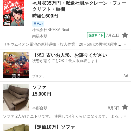
神奈川
大和市
中央林間駅
ソファ
≪月収35万円・派遣社員≫クレーン・フォー
ありません。 【アピールポイント】 引っ越しに伴い買い替えを行うた
クリフト・重機
め、出品しました。 状...
時給1,600円
日払い
株式会社BREXA Next
7月21日
提携サイト
南橋本駅
リチウムイオン電池の原料運搬・投入作業！20～50代の男性活躍中★
ワンルーム寮完備！赴任旅費会社負担！年間休日130日★フォークリフ
神奈川
相模原市
南橋本駅
その他
【求】古いお人形、お譲りください
ト免許お持ちの方、活躍中！就業先食堂利用可★《神奈川県相模原
状態が悪くてもOK！最大限買取します
市》 人気の工場のお仕事 ◇電...
Ad
プリフラ
ソファ
15,000円
本郷台駅
8月6日
ソファ 2人がけ ニトリです。 使用して4年くらいになります。 よろし
くお願いいたします。
神奈川
横浜市
本郷台駅
ソファ
【定価10万】ソファ