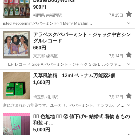
Bath&BodyWorks
900円
福岡県 南福岡駅
7月15日
isted Peppermint(
ペパーミント
) 4 Merry Marshm…
福岡
春日市
南福岡駅
その他
ハンドジェル
アラベスク/ペパーミント・ジャック中古シン
グルレコード
660円
東京都 練馬区
7月14日
EP レコード Side A
ペパーミント
・ジャック Side B ルシファ…
東京
練馬区
CD
ペパーミント
天草風油精 12ml ベトナム万能薬2個
1,600円
埼玉県 桶川駅
7月12日
富に含まれた万能薬です。ユーカリ、
ペパーミント
、カンフル、メン
トールなどの天然ハ…
埼玉
上尾市
桶川駅
健康食品
鎮痛
🧚‍♀️ 色無地 🧚‍♀️ ② 値下げ✨ 結婚式 着物 きもの
和装 キ…
5,000円