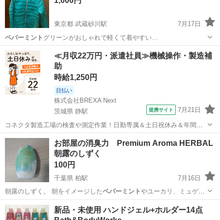
1,000円
東京都 武蔵砂川駅
7月17日
ペパーミント
グリーンがおしゃれで軽くて着やすい…
東京
武蔵村山市
武蔵砂川駅
ジャケット
ペパーミント
≪月収22万円・派遣社員≫機械操作・製造補
助
時給1,250円
日払い
株式会社BREXA Next
7月21日
提携サイト
茨城県 静駅
コネクタ製造工場の検査や測定作業！日勤専属＆土日祝休み＆年間休
日128日★クリーンルーム内作業★マイカー通勤OK＆無料駐車場あり
茨城
常陸大宮市
静駅
その他
お部屋の消臭力 Premium Aroma HERBAL
★就業先食堂利用可！日払い制度あり！《茨城県常陸大宮市》 人気の
朝露のしずく
工場のお仕事 ◇コネクタ製造工...
100円
千葉県 柏駅
7月16日
朝露のしずく。 朝をイメージした
ペパーミント
やユーカリ、ミュゲな
どのグリーン調…
千葉
柏市
柏駅
芳香剤、消臭剤
新品・未使用 ハンドジェル+ホルダー14点