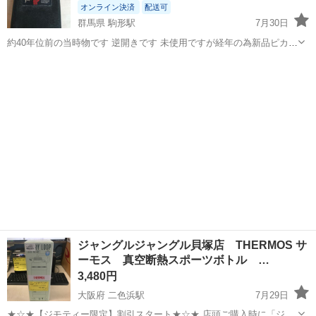
オンライン決済
配送可
群馬県 駒形駅
7月30日
約40年位前の当時物です 逆開きです 未使用ですが経年の為新品ピカピ
カとは行きませんが 貴重です
群馬
前橋市
駒形駅
小物
ペパーミント
ジャングルジャングル貝塚店 THERMOS サ
ーモス 真空断熱スポーツボトル …
3,480円
大阪府 二色浜駅
7月29日
★☆★【ジモティー限定】割引スタート★☆★ 店頭ご購入時に「ジモ