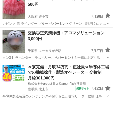
500円
大阪府 豊中市
7月28日
いピンク 赤 ラベンダー ブルー
ペパーミント
グリーン （説明文にカラ
ー記載有り…
大阪
豊中市
スカート
ピンク
交換◎空気清浄機＋アロマソリューション
3,000円
千葉県 ユーカリが丘駅
7月27日
ョン3本 ラベンダー、ラズベリー、
ペパーミント
も一緒にお譲り致し
ます 3つとも箱…
千葉
佐倉市
ユーカリが丘駅
その他
ペパーミント
≪寮完備・月収34万円・正社員≫半導体工場
での機械操作・製造オペレーター 交替制
月給301,000円
株式会社Harvest Biz Career 仙台営業所
7月22日
提携サイト
岩手県 北上市
半導体製造装置のメンテナンスや保守保全と現場リーダー候補 仕事内
容 ＼フラッシュメモリの製造を行う工場で半導体製造装置の保守・点
岩手
北上市
その他
検のお仕事／ 【主な業務】 フラッシュメモリなどに使用される「半導
体」。 その半導体を...