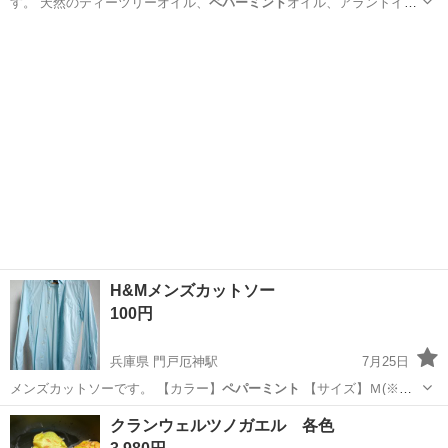
す。 天然のティーツリーオイル、
ペパーミント
オイル、アラントイン
を配合していま…
愛知
名古屋市
スキンケア
pepper
H&Mメンズカットソー
100円
兵庫県 門戸厄神駅
7月25日
メンズカットソーです。 【カラー】
ペパーミント
【サイズ】Ｍ(※日
本サイズ)
兵庫
西宮市
門戸厄神駅
カットソー
日本
クランウェルツノガエル 各色