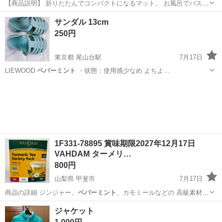
【商品説明】 折りたたんでコンパクトになるマット。 お風呂でバスマ
ットとして、お部屋でおむつ替えに、お外でレジャーマットに と場所
東京
江東区
東陽町駅
ベビー用品
マット
サンダル 13cm
や用途に合わせて3wayでお使いいただけます。 コンパクトに折りたた
250円
めるので帰省時などの持ち運...
東京都 尾山台駅
7月17日
LIEWOOD
ペパーミント
・状態：使用感少なめ よちよ…
東京
世田谷区
尾山台駅
子供用品
1F331-78895 賞味期限2027年12月17日
VAHDAM ターメリ…
800円
山梨県 甲斐市
7月17日
商品の詳細 ジンジャー、
ペパーミント
、カモミールなどの 高級素材を
ブ…
山梨
甲斐市
その他
ジャケット