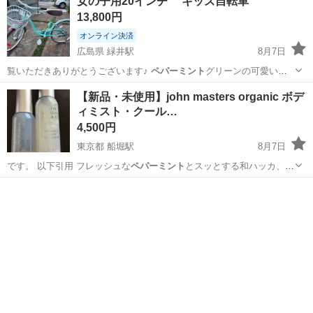
女の子用20インチ キッズ自転車
13,800円
オンライン決済
広島県 緑井駅
8月7日
覧いただきありがとうございます♪
ペパーミント
グリーンの可愛い女
の子向け子自転車…
広島
広島市
緑井駅
自転車
キッズ
【新品・未使用】john masters organic ボデ
ィミスト・クール…
4,500円
東京都 船堀駅
8月7日
です。 以下引用 フレッシュな
ペパーミント
とスッとする和ハッカ、甘
みのあるス…
東京
江戸川区
船堀駅
ボディケア