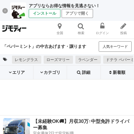
アプリならお得な情報を見逃さない！
インストール
アプリで開く
全国
検索
ログイン
投稿
「ペパーミント」の中古あげます・譲ります
人気キーワード
レモングラス
ローズマリー
ラベンダー
ドテラ ペパー
エリア
カテゴリ
詳細
新着順
【未経験OK🚚】月収30万↑中型免許ドライバ
ー募集
完全週休2日で安定転職