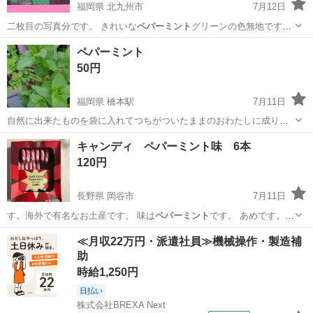
福岡県 北九州市
7月12日
二枚目の写真分です。 きれいな
ペパーミント
グリーンの色無地です。
まだ、出…
福岡
北九州市
服/ファッション
留袖
ペパーミント
50円
福岡県 橋本駅
7月11日
自然に出来たものを袋に入れてつちがついたままのおわたしに成りま
すます やく5株ほどで100円です😆🎵🎵 宜しくお願いします🙇‍♀️⤵️ 一株
福岡
福岡市
橋本駅
家庭用品
キャンディ ペパーミント味 6本
50円です 鉢に入れる時はプラス100円かかります
120円
長野県 岡谷市
7月11日
す。海外で有名なお土産です。 味は
ペパーミント
です。 あめです。
キャンディも、…
長野
岡谷市
食品
ペパーミント
≪月収22万円・派遣社員≫機械操作・製造補
助
時給1,250円
日払い
株式会社BREXA Next