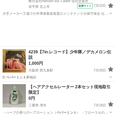
株式会社Harvest Biz Career 仙台営業所
7月22日
提携サイト
岩手県 北上市
大手メーカー工場での半導体製造装置のメンテナンスや保守保全 仕事
内容 ＼フラッシュメモリの製造を行う工場で半導体製造装置の保守・
岩手
北上市
その他
点検のお仕事／ 新工場新設に伴い、請負現場の立ち上げを行います！
※立ち上げ時期目安：2...
4239【7in.レコード】少年隊／デカメロン伝
説
1,000円
大阪府 西九条駅
7月20日
B:
ペパーミント
夢物語
大阪
大阪市
西九条駅
その他
少年隊
【ヘアアクセルレーター 2本セット現地取引
限定】
0円
三重県 津市
7月19日
・ハーブの香りのヘアローション（
ペパーミント
） ・フローラルの香