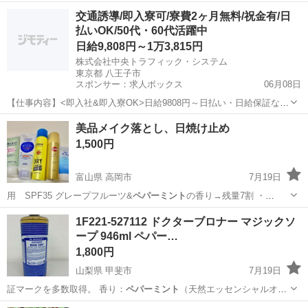
り for …
三重
津市
その他
現地
交通誘導/即入寮可/寮費2ヶ月無料/祝金有/日
払いOK/50代・60代活躍中
日給9,808円～1万3,815円
株式会社中央トラフィック・システム
東京都 八王子市
スポンサー：求人ボックス
06月08日
【仕事内容】<即入社&即入寮OK>日給9808円～日払い・日給保証など
待遇充実!寮費2ヶ月無料×祝金4.5万円有 <募集情報> 時間・お金の心配
アルバイト・パート
美品メイク落とし、日焼け止め
ゼロでスタート/ ・2ヶ月寮費費無料 ・入社祝い金4.5万円 ・日払いOK
1,500円
・プライベ...
富山県 高岡市
7月19日
用 SPF35 グレープフルーツ&
ペパーミント
の香り→残量7割 ・
KOSE サ…
富山
高岡市
スキンケア
日焼け止め
1F221-527112 ドクターブロナー マジックソ
ープ 946ml ペパー…
1,800円
山梨県 甲斐市
7月19日
証マークを多数取得。 香り：
ペパーミント
（天然エッセンシャルオイ
ル） …
山梨
甲斐市
家庭用品