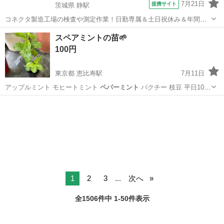
7月21日
提携サイト
茨城県 静駅
コネクタ製造工場の検査や測定作業！日勤専属＆土日祝休み＆年間休
日128日★クリーンルーム内作業★マイカー通勤OK＆無料駐車場あり
茨城
常陸大宮市
静駅
その他
スペアミントの苗🌱
★就業先食堂利用可！日払い制度あり！《茨城県常陸大宮市》 人気の
100円
工場のお仕事 ◇コネクタ製造工...
東京都 恵比寿駅
7月11日
アップルミント モヒートミント
ペパーミント
パクチー 枝豆 平日10〜
20…
東京
渋谷区
恵比寿駅
家庭用品
スペアミント
1
2
3
...
次へ
全1506件中 1-50件表示