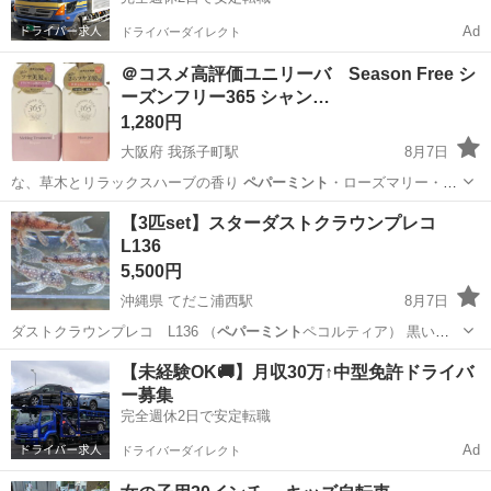
Ad
ドライバーダイレクト
＠コスメ高評価ユニリーバ Season Free シ
ーズンフリー365 シャン…
1,280円
大阪府 我孫子町駅
8月7日
な、草木とリラックスハーブの香り
ペパーミント
・ローズマリー・ム
スクのすっきり爽…
大阪
大阪市
我孫子町駅
ヘアケア
ペパーミント
【3匹set】スターダストクラウンプレコ
L136
5,500円
沖縄県 てだこ浦西駅
8月7日
ダストクラウンプレコ L136 （
ペパーミント
ペコルティア） 黒いボ
ディーに白…
沖縄
中頭郡
てだこ浦西駅
その他
プレコ
【未経験OK🚚】月収30万↑中型免許ドライバ
ー募集
完全週休2日で安定転職
Ad
ドライバーダイレクト