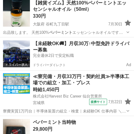
【雑貨イズム】天然100%ペパーミントエッ
センシャルオイル（50ml）
330円
大阪府 谷町九丁目駅
7月30日
出品致します。 天然100%
ペパーミント
エッセンシャルオイルです。
合成…
大阪
大阪市
谷町九丁目駅
芳香剤、消臭剤
【未経験OK🚚】月収30万↑中型免許ドライバ
ー募集
完全週休2日で安定転職
Ad
ドライバーダイレクト
≪寮完備・月収33万円・契約社員≫半導体工
場での組立・加工・プレス
時給1,450円
株式会社Harvest Biz Career 仙台営業所
7月22日
提携サイト
宮城県
寮費実質1万円台｜半導体装置の組立・検査｜未経験OK 仕事内容 ＼半
導体製造装置の組立・検査スタッフ／ 大手メーカー工場内で、半導体
宮城
その他
ペパーミント当時物
をつくるための装置を組み立てる仕事です。 タブレットや図面を確認
29,800円
しながら、ドライバ...