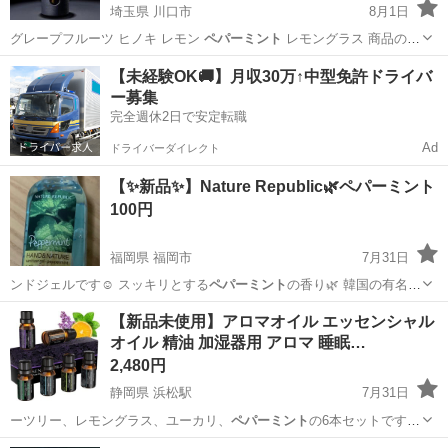
埼玉県 川口市
8月1日
グレープフルーツ ヒノキ レモン
ペパーミント
レモングラス 商品の推
奨用途オ…
埼玉
川口市
アクセサリー
噴霧
【未経験OK🚚】月収30万↑中型免許ドライバ
ー募集
完全週休2日で安定転職
Ad
ドライバーダイレクト
【✨新品✨】Nature Republic🌿ペパーミント
100円
福岡県 福岡市
7月31日
ンドジェルです☺︎ スッキリとする
ペパーミント
の香り🌿 韓国の有名コ
スメブラン…
福岡
福岡市
ボディケア
ペパーミント
【新品未使用】アロマオイル エッセンシャル
オイル 精油 加湿器用 アロマ 睡眠…
2,480円
静岡県 浜松駅
7月31日
ーツリー、レモングラス、ユーカリ、
ペパーミント
の6本セットです。
初めてアロマオイ…
静岡
浜松市
浜松駅
その他
アロマオイル