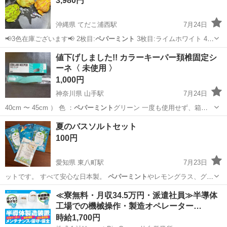
3,980円
沖縄県 てだこ浦西駅
7月24日
📢3色在庫ございます📢 2枚目:
ペパーミント
3枚目:ライムホワイト 4枚
目:…
沖縄
沖縄市
てだこ浦西駅
その他
値下げしました!! カラーキーパー頚椎固定シ
ーネ〈 未使用 〉
1,000円
神奈川県 山手駅
7月24日
40cm 〜 45cm ） 色 ：
ペパーミント
グリーン 一度も使用せず、箱に
入…
神奈川
横浜市
山手駅
その他
頚椎
夏のバスソルトセット
100円
愛知県 東八町駅
7月23日
ットです。 すべて安心な日本製。
ペパーミント
やレモングラス、グレ
ープフルーツの…
愛知
豊橋市
東八町駅
ボディケア
≪寮無料・月収34.5万円・派遣社員≫半導体
工場での機械操作・製造オペレーター…
時給1,700円