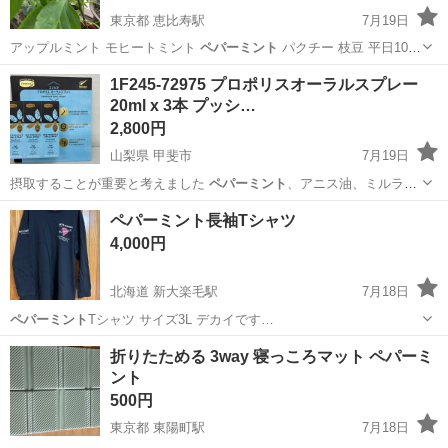
東京都 恵比寿駅
7月19日
アップルミント モヒートミント
ペパーミント
パクチー 枝豆 平日10〜
20…
東京
渋谷区
恵比寿駅
家庭用品
モヒートミント
1F245-72975 プロポリスオーラルスプレー
20ml x 3本 プッシ…
2,800円
山梨県 甲斐市
7月19日
摂取することが重要と考えました
ペパーミント
、アニス油、ミルラオ
イルを独自に配…
山梨
甲斐市
その他
ペパーミント長袖Tシャツ
4,000円
北海道 新大楽毛駅
7月18日
ペパーミント
Tシャツ サイズ3L デカイです…
北海道
釧路市
新大楽毛駅
Tシャツ
ペパーミント
折りたためる 3way 寝っころマット ペパーミ
ント
500円
東京都 東陽町駅
7月18日