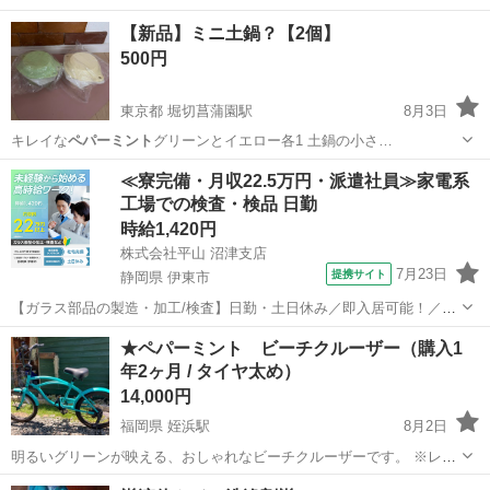
【新品】ミニ土鍋？【2個】
500円
東京都 堀切菖蒲園駅
8月3日
キレイな
ペパーミント
グリーンとイエロー各1 土鍋の小さ…
東京
葛飾区
堀切菖蒲園駅
調理器具
≪寮完備・月収22.5万円・派遣社員≫家電系
工場での検査・検品 日勤
時給1,420円
株式会社平山 沼津支店
7月23日
提携サイト
静岡県 伊東市
【ガラス部品の製造・加工/検査】日勤・土日休み／即入居可能！／伊
豆でのんびりライフ♪ ガラス部品の製造・加工/検査 【株式会社平山で
静岡
伊東市
その他
★ペパーミント ビーチクルーザー（購入1
の正社員採用（無期雇用派遣）となります】 「2人で同じ職場で働き
年2ヶ月 / タイヤ太め）
たい」 「仕事も休みも一...
14,000円
福岡県 姪浜駅
8月2日
明るいグリーンが映える、おしゃれなビーチクルーザーです。 ※レイ
ンボープロダクツ ビーチクルーザー。 1年2ヶ月ほど前に購入しまし
福岡
福岡市
姪浜駅
折りたたみ自転車