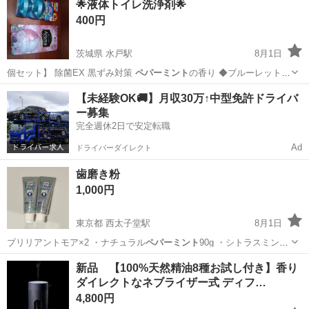
🌟液体トイレ洗浄剤🌟
た。タイヤがやや太めのデザインで、街乗りでも安定感があります。
400円
鍵なし・ライトなし でのお...
茨城県 水戸駅
8月1日
個セット】 除菌EX 黒ずみ対策
ペパーミント
の香り ◆ブルーレットは
本体で…
茨城
水戸市
水戸駅
掃除用具
ブルーレット
【未経験OK🚚】月収30万↑中型免許ドライバ
ー募集
完全週休2日で安定転職
Ad
ドライバーダイレクト
歯磨き粉
1,000円
東京都 西太子堂駅
8月1日
ブリリアントモア×2 ・ナチュラル
ペパーミント
90g ・シトラスミント
90g …
東京
世田谷区
西太子堂駅
その他
新品 【100%天然精油8種お試し付き】香り
ダイレクトなネブライザー式 ディフ…
4,800円