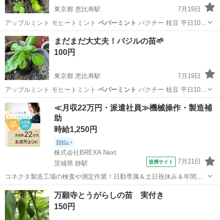
東京都 恵比寿駅
7月19日
アップルミント モヒートミント
ペパーミント
パクチー 枝豆 平日10〜
20…
東京
渋谷区
恵比寿駅
家庭用品
まだまだ大丈夫！バジルの苗🌱
100円
東京都 恵比寿駅
7月19日
アップルミント モヒートミント
ペパーミント
パクチー 枝豆 平日10〜
20…
東京
渋谷区
恵比寿駅
家庭用品
モヒートミント
≪月収22万円・派遣社員≫機械操作・製造補
助
時給1,250円
日払い
株式会社BREXA Next
7月21日
提携サイト
茨城県 静駅
コネクタ製造工場の検査や測定作業！日勤専属＆土日祝休み＆年間休
日128日★クリーンルーム内作業★マイカー通勤OK＆無料駐車場あり
茨城
常陸大宮市
静駅
その他
万願寺とうがらしの苗 実付き
★就業先食堂利用可！日払い制度あり！《茨城県常陸大宮市》 人気の
150円
工場のお仕事 ◇コネクタ製造工...