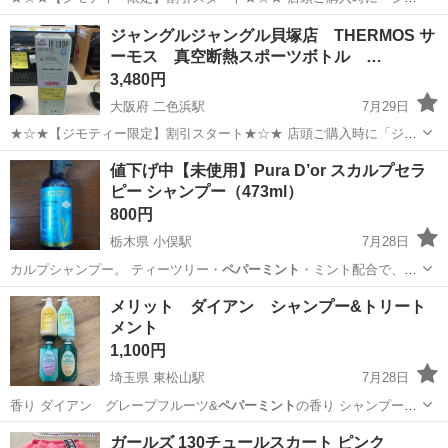
ティーを見た」とお伝え頂くと 【店頭価格より 3%OFF！】にてご購
大阪
貝塚市
二色浜駅
その他
ジャングル
ジャングルジャングル貝塚店 THERMOS サ
入出来ます！ 家具ならご自身でお持ち帰りの場合には なんとなんと！
ーモス 真空断熱スポーツボトル …
【店頭価格より12%OFF...
3,480円
大阪府 二色浜駅
7月29日
★☆★【ジモティー限定】割引スタート★☆★ 店頭ご購入時に「ジモ
ティーを見た」とお伝え頂くと 【店頭価格より 3%OFF！】にてご購
大阪
貝塚市
二色浜駅
その他
ジャングル
値下げ中【未使用】Pura D’or スカルプセラ
入出来ます！ 家具ならご自身でお持ち帰りの場合には なんとなんと！
ピー シャンプー（473ml）
【店頭価格より12%OFF...
800円
栃木県 小俣駅
7月28日
カルプシャンプー。 ティーツリー・
ペパーミント
・ミント配合で、洗
い上がりはすっき…
栃木
足利市
小俣駅
家庭用品
頭皮
メリット ダイアン シャンプー&トリート
メント
1,100円
埼玉県 東松山駅
7月28日
香り ダイアン グレープフルーツ&
ペパーミント
の香り シャンプー&
トリートメント…
埼玉
比企郡
東松山駅
ヘアケア
ガールズ 130チュールスカート ピンク