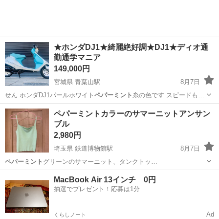
★ホンダDJ1★綺麗絶好調★DJ1★ディオ通
勤通学マニア
149,000円
宮城県 青葉山駅
8月7日
せん ホンダDJ1パールホワイト
ペパーミント
糸の色です スピードも上
がります…
宮城
仙台市
青葉山駅
ホンダ
DJ1
ペパーミントカラーのサマーニットアンサン
ブル
2,980円
埼玉県 鉄道博物館駅
8月7日
ペパーミント
グリーンのサマーニット、タンクトッ…
埼玉
さいたま市
鉄道博物館駅
ニット
ペパーミント
MacBook Air 13インチ 0円
抽選でプレゼント！応募は1分
Ad
くらしノート