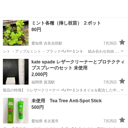
ミント各種（挿し枝苗） ２ポット
80円
愛知県 吉良吉田駅
7月26日
ント ・アップルミント ・ブラック
ペパーミント
組み合わせ自由 ・
挿し枝苗で…
愛知
西尾市
吉良吉田駅
家庭用品
ミント
kate spade レザークリーナーとプロテクティ
ブスプレーのセット 未使用
2,000円
福岡県 賀茂駅
7月25日
製品の特徴】 ☆レザークリーナー
ペパーミント
オイルを配合した中
性、無溶剤タイプ…
福岡
福岡市
賀茂駅
ボディケア
クリーナー
未使用 Tea Tree Anti-Spot Stick
500円
愛知県 名古屋市
7月25日