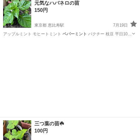
元気なハバネロの苗
150円
東京都 恵比寿駅
7月19日
アップルミント モヒートミント
ペパーミント
パクチー 枝豆 平日10〜
20…
東京
渋谷区
恵比寿駅
家庭用品
モヒートミント
三つ葉の苗☘️
100円