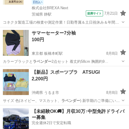
日払い
株式会社BREXA Next
7月21日
提携サイト
茨城県 静駅
コネクタ製造工場の検査や測定作業！日勤専属＆土日祝休み＆年間休
日128日★クリーンルーム内作業★マイカー通勤OK＆無料駐車場あり
茨城
常陸大宮市
静駅
その他
サマーセーター7分袖
★就業先食堂利用可！日払い制度あり！《茨城県常陸大宮市》 人気の
100円
工場のお仕事 ◇コネクタ製造工...
東京都 板橋本町駅
8月8日
カラーブラックと
ラベンダー
2点セット 着丈約58cm 胸囲約9…
東京
板橋区
板橋本町駅
セーター
【新品】スポーツブラ ATSUGI
2,200円
沖縄県 うるま市
8月8日
サイズ 色(ネイビー、マスカット、
ラベンダー
) 新学期のご準備にいか
がでしょう…
沖縄
うるま市
キッズ用品
マスカット
【未経験OK🚚】月収30万↑中型免許ドライバ
ー募集
完全週休2日で安定転職