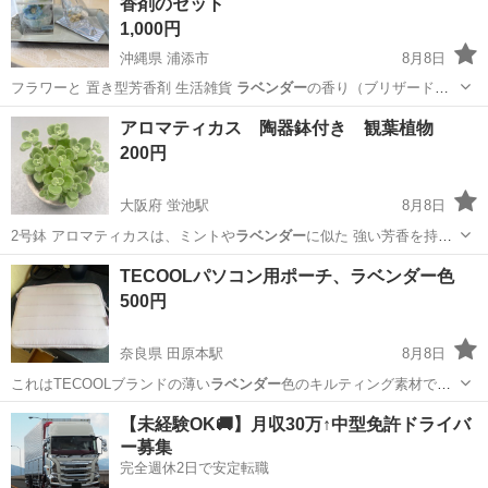
香剤のセット
1,000円
沖縄県 浦添市
8月8日
フラワーと 置き型芳香剤 生活雑貨
ラベンダー
の香り（ブリザードで
はありません）の…
沖縄
浦添市
インテリア雑貨/小物
アロマティカス 陶器鉢付き 観葉植物
200円
大阪府 蛍池駅
8月8日
2号鉢 アロマティカスは、ミントや
ラベンダー
に似た 強い芳香を持つ
シソ科の多肉質…
大阪
豊中市
蛍池駅
家庭用品
TECOOLパソコン用ポーチ、ラベンダー色
500円
奈良県 田原本駅
8月8日
これはTECOOLブランドの薄い
ラベンダー
色のキルティング素材で作
られたバッグ…
奈良
磯城郡
田原本駅
バッグ
【未経験OK🚚】月収30万↑中型免許ドライバ
ー募集
完全週休2日で安定転職