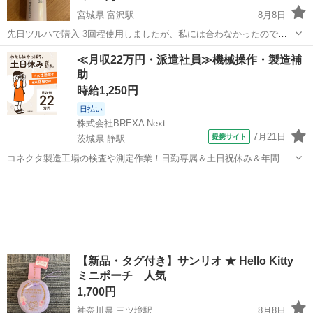
宮城県 富沢駅
8月8日
先日ツルハで購入 3回程使用しましたが、私には合わなかったので出
品します。 お試し用にいかがでしょうか。 残量 容器含め43g程度 中
宮城
仙台市
富沢駅
メイクアップ
≪月収22万円・派遣社員≫機械操作・製造補
古品にご理解のある方のみお願いいたします。
助
時給1,250円
日払い
株式会社BREXA Next
7月21日
提携サイト
茨城県 静駅
コネクタ製造工場の検査や測定作業！日勤専属＆土日祝休み＆年間休
日128日★クリーンルーム内作業★マイカー通勤OK＆無料駐車場あり
茨城
常陸大宮市
静駅
その他
★就業先食堂利用可！日払い制度あり！《茨城県常陸大宮市》 人気の
工場のお仕事 ◇コネクタ製造工...
【新品・タグ付き】サンリオ ★ Hello Kitty
ミニポーチ 人気
1,700円
神奈川県 三ツ境駅
8月8日