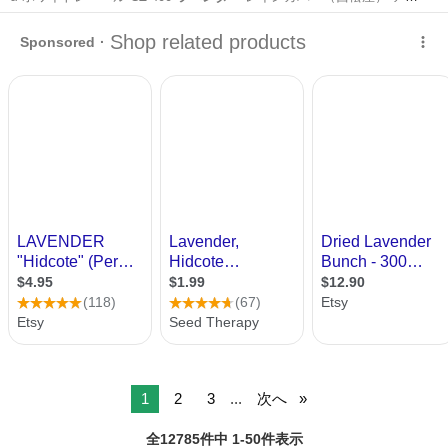
トドア…
北海道
北広島市
北広島駅
ベビー用品
1
2
3
...
次へ
全12785件中 1-50件表示