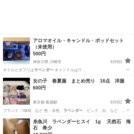
アロマオイル・キャンドル・ポッドセット
（未使用）
500円
神奈川県 川崎市
8月8日
オイルとポプリは
ラベンダー
キャンドルはラ…
神奈川
川崎市
芳香剤、消臭剤
女の子 春夏服 まとめ売り 16点 洋服
600円
東京都 船堀駅
8月8日
ブランド：H&M、など 色：水色、
ラベンダー
、ピンク、白、など
すべて子供が…
東京
江戸川区
船堀駅
子供用品
洋服
糸魚川 ラベンダーヒスイ 1g 天然石 海
石 希少