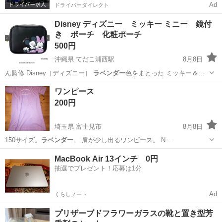
Ad
ドライバーダイレクト
Disney ディズニー ミッキー ミニー 鏡付
き ポーチ 化粧ポーチ
500円
沖縄県 てだこ浦西駅
8月8日
ん監修 Disney［ディズニー］
ラベンダー
色をまとった ミッキー＆ミ
ニーデザイ…
沖縄
中頭郡
てだこ浦西駅
バッグ
ミッキー
ワンピース
200円
埼玉県 富士見市
8月8日
150サイズ。
ラベンダー
。 肩が少し出るワンピース。 N…
埼玉
富士見市
キッズ用品
MacBook Air 13インチ 0円
抽選でプレゼント！応募は1分
Ad
くらしノート
プリザーブドフラワーガラスの靴と置き型芳