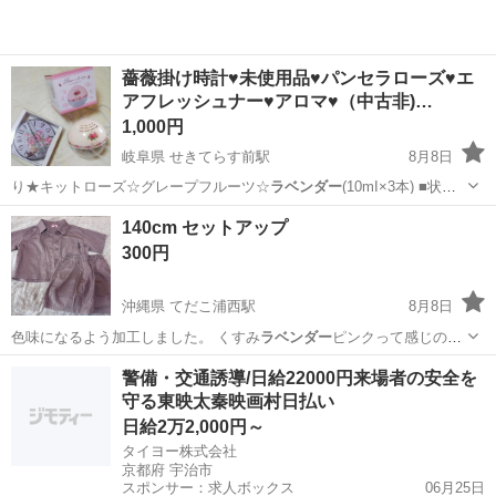
薔薇掛け時計♥未使用品♥パンセラローズ♥エ
アフレッシュナー♥アロマ♥（中古非)…
1,000円
岐阜県 せきてらす前駅
8月8日
り★キットローズ☆グレープフルーツ☆
ラベンダー
(10mI×3本) ■状態
や詳細に…
岐阜
岐阜市
せきてらす前駅
アロマ
薔薇
140cm セットアップ
300円
沖縄県 てだこ浦西駅
8月8日
色味になるよう加工しました。 くすみ
ラベンダー
ピンクって感じの色
味で大人っぽ可愛い…
沖縄
沖縄市
てだこ浦西駅
キッズ用品
セットアップ
警備・交通誘導/日給22000円来場者の安全を
守る東映太秦映画村日払い
日給2万2,000円～
タイヨー株式会社
京都府 宇治市
スポンサー：求人ボックス
06月25日