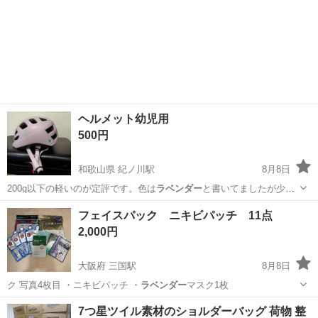
ヘルメット幼児用
500円
和歌山県 紀ノ川駅
8月8日
200g以下の軽いのが定評です。色は
ラベンダー
と書いてましたが少し
褪せてうすくなっ…
和歌山
和歌山市
紀ノ川駅
キッズ用品
ヘルメット
フェイスパック ニキビパッチ 11点
2,000円
大阪府 三国駅
8月8日
ク 写真4枚目 ・ニキビパッチ ・
ラベンダー
マスク1枚
大阪
大阪市
三国駅
スキンケア
7つ星ツイル素材のショルダーバッグ 荷物 整