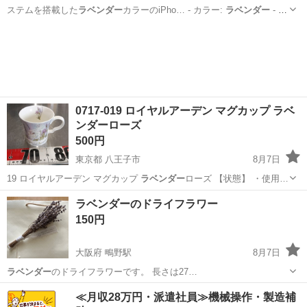
ステムを搭載した
ラベンダー
カラーのiPho… - カラー:
ラベンダー
- ス
トレージ…
千葉
富津市
青堀駅
au
0717-019 ロイヤルアーデン マグカップ ラベ
ンダーローズ
500円
東京都 八王子市
8月7日
19 ロイヤルアーデン マグカップ
ラベンダー
ローズ 【状態】 ・使用…
東京
八王子市
食器
ラベンダーのドライフラワー
150円
大阪府 鴫野駅
8月7日
ラベンダー
のドライフラワーです。 長さは27…
大阪
大阪市
鴫野駅
その他
ドライフラワー
≪月収28万円・派遣社員≫機械操作・製造補