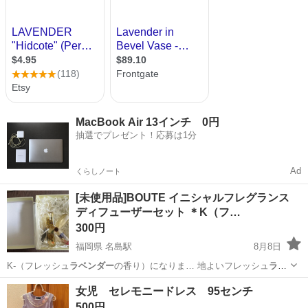
MacBook Air 13インチ 0円
抽選でプレゼント！応募は1分
Ad
くらしノート
[未使用品]BOUTE イニシャルフレグランス
ディフューザーセット ＊K（フ…
300円
福岡県 名島駅
8月8日
K-（フレッシュ
ラベンダー
の香り）になりま… 地よいフレッシュ
ラベ
ンダー
の香りが持続しま…
福岡
福岡市
名島駅
芳香剤、消臭剤
女児 セレモニードレス 95センチ
500円