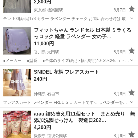
2,800円
東京都 後楽園駅
8月7日
テン 100幅×縦178 カラー
ラベンダー
チェック お問い合わせ時は 取
り…
東京
文京区
後楽園駅
その他
フィットちゃん ランドセル 日本製 ミラくる
っロック 軽量 ラベンダー 女の子…
ロマンティックプリンセス
11,000円
香川県 太田駅
8月6日
●メーカー ●型番 ●全体のサイズ(高さ×幅×奥行)40×29×24cm ・フ
ィットちゃん背カン：肩ベルトが左右別々に動くため、背中にぴった
香川
高松市
太田駅
その他
SNIDEL 花柄 フレアスカート
りフィットして軽く感じられます。 ・ミラくるっロック：錠前...
240円
沖縄県 石垣市
8月6日
フレアスカート
ラベンダー
FREE S… カートです♡
ラベンダー
をベ
ースにした小… カラー：IVR（
ラベンダー
系） * 柄：小…
沖縄
石垣市
スカート
ラベンダー
arau 詰め替え用11個セット まとめ売り 無
添加洗濯せっけん 製造日202…
4,300円
愛媛県 道後公園駅
8月6日