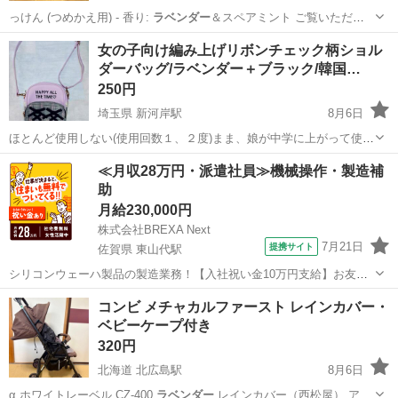
っけん (つめかえ用) - 香り:
ラベンダー
＆スペアミント ご覧いただき
あり…
愛媛
松山市
道後公園駅
洗濯用品
女の子向け編み上げリボンチェック柄ショル
ダーバッグ/ラベンダー＋ブラック/韓国…
250円
埼玉県 新河岸駅
8月6日
ほとんど使用しない(使用回数１、２度)まま、娘が中学に上がって使わ
なくなったので、ご入用のかたにお使いいただけたらと思います。 購
埼玉
川越市
新河岸駅
バッグ
≪月収28万円・派遣社員≫機械操作・製造補
入価格は1,980円だったと思います。 川越市新河岸まで受け取りに来
助
られるかたでお願いい...
月給230,000円
株式会社BREXA Next
7月21日
提携サイト
佐賀県 東山代駅
シリコンウェーハ製品の製造業務！【入社祝い金10万円支給】お友達
やカップルとの応募OK◎年間休日129日＆休出なしでプライベート充
佐賀
伊万里市
東山代駅
その他
コンビ メチャカルファースト レインカバー・
実♪業務はクリーンルームで快適作業◎自社正社員登用制度あり★1食
ベビーケープ付き
300円～の格安食堂あり！《佐...
320円
北海道 北広島駅
8月6日
α ホワイトレーベル CZ-400
ラベンダー
レインカバー（西松屋） アウ