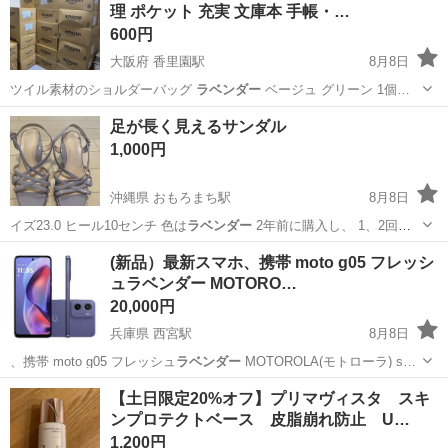
理 ポケット 充実 文庫本 手帳・…
600円
大阪府 香里園駅
8月8日
ツイル素材のショルダーバッグ
ラベンダー
ベージュ グリーン 1個…
大阪
寝屋川市
香里園駅
バッグ
アマゾン
足が長く見えるサンダル
1,000円
沖縄県 おもろまち駅
8月8日
イズ23.0 ヒール10センチ 色は
ラベンダー
2年前に購入し、 1、2回短
時間使…
沖縄
那覇市
おもろまち駅
靴
ラベンダー
(新品）最新スマホ、携帯 moto g05 フレッシ
ュラベンダー MOTORO…
20,000円
兵庫県 西宮駅
8月8日
、携帯 moto g05 フレッシュ
ラベンダー
MOTOROLA(モトローラ) s…
兵庫
西宮市
西宮駅
ドコモ
【土日限定20%オフ】プリマヴィスタ スキ
ンプロテクトベース 皮脂崩れ防止 U…
1,200円