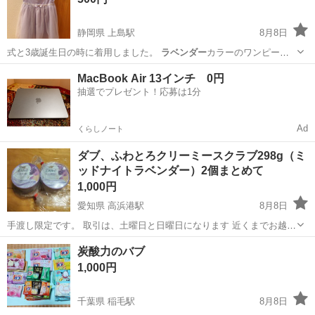
静岡県 上島駅
8月8日
式と3歳誕生日の時に着用しました。
ラベンダー
カラーのワンピース
と 白のボレロのセ…
静岡
浜松市
上島駅
キッズ用品
セレモニー
MacBook Air 13インチ 0円
抽選でプレゼント！応募は1分
Ad
くらしノート
ダブ、ふわとろクリーミースクラブ298g（ミ
ッドナイトラベンダー）2個まとめて
1,000円
愛知県 高浜港駅
8月8日
手渡し限定です。 取引は、土曜日と日曜日になります 近くまでお越し
くださるのでしたら平日夜も可能です✨（応相談）
愛知
高浜市
高浜港駅
スキンケア
ラベンダー
炭酸力のバブ
1,000円
千葉県 稲毛駅
8月8日