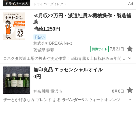
Ad
ドライバーダイレクト
≪月収22万円・派遣社員≫機械操作・製造補
助
時給1,250円
日払い
株式会社BREXA Next
7月21日
提携サイト
茨城県 静駅
コネクタ製造工場の検査や測定作業！日勤専属＆土日祝休み＆年間休
日128日★クリーンルーム内作業★マイカー通勤OK＆無料駐車場あり
茨城
常陸大宮市
静駅
その他
無印良品 エッセンシャルオイル
★就業先食堂利用可！日払い制度あり！《茨城県常陸大宮市》 人気の
0円
工場のお仕事 ◇コネクタ製造工...
神奈川県 横浜市
8月8日
ザーとか好きな方 ブレンド よる
ラベンダー
&スウィートオレンジ レ
モン スイー…
神奈川
横浜市
ヘアケア