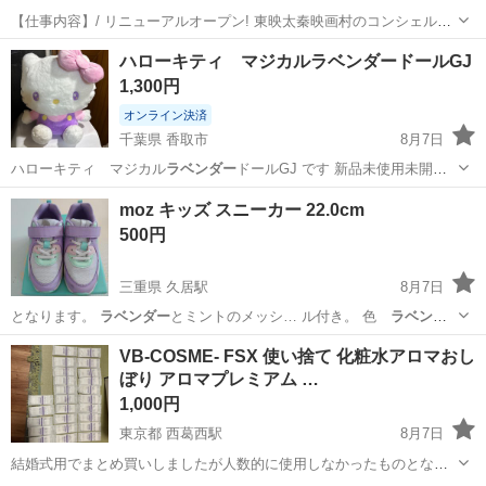
【仕事内容】/ リニューアルオープン! 東映太秦映画村のコンシェルジ
ュ! お仕事内容 リニューアルオープンする東映太秦映画村での 警備ス
アルバイト・パート
ハローキティ マジカルラベンダードールGJ
タッフをお願いします! 目指せ!「おもてなし」のできる警備員! 具体的
1,300円
には…? ・出入管理業務...
オンライン決済
千葉県 香取市
8月7日
ハローキティ マジカル
ラベンダー
ドールGJ です 新品未使用未開
封…
千葉
香取市
おもちゃ
ハローキティ
moz キッズ スニーカー 22.0cm
500円
三重県 久居駅
8月7日
となります。
ラベンダー
とミントのメッシ… ル付き。 色
ラベンダ
ー
サイズ 22.…
三重
津市
久居駅
キッズ用品
ラベンダー
VB-COSME- FSX 使い捨て 化粧水アロマおし
ぼり アロマプレミアム …
1,000円
東京都 西葛西駅
8月7日
結婚式用でまとめ買いしましたが人数的に使用しなかったものとなり
ます。 ブランド VB 肌タイプ 全肌 素材の特徴 低刺激性 商品の個数