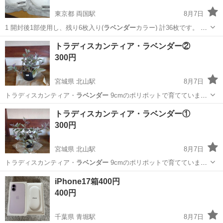
東京都 両国駅
8月7日
1 開封後1部使用し、残り6枚入り(
ラベンダー
カラー) 計36枚です。 サ
イズは表…
東京
墨田区
両国駅
キッズ用品
トラディスカンティア・ラベンダー②
300円
宮城県 北山駅
8月7日
トラディスカンティア・
ラベンダー
9cmのポリポットで育てていま
す。…
宮城
仙台市
北山駅
家庭用品
トラディスカンティア
トラディスカンティア・ラベンダー①
300円
宮城県 北山駅
8月7日
トラディスカンティア・
ラベンダー
9cmのポリポットで育てていま
す。…
宮城
仙台市
北山駅
家庭用品
iPhone17箱400円
400円
千葉県 青堀駅
8月7日