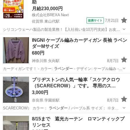
助
月給230,000円
株式会社BREXA Next
7月21日
提携サイト
佐賀県 東山代駅
シリコンウェーハ製品の製造業務！【入社祝い金10万円支給】お友達
やカップルとの応募OK◎年間休日129日＆休出なしでプライベート充
佐賀
伊万里市
東山代駅
その他
INGNI ケーブル編みカーディガン 長袖 ラベン
実♪業務はクリーンルームで快適作業◎自社正社員登用制度あり★1食
ダーMサイズ
300円～の格安食堂あり！《佐...
680円
神奈川県 矢向駅
8月7日
カーディガンです！ - カラー:
ラベンダー
- デザイン: ケーブル編み -
…
神奈川
川崎市
矢向駅
カーディガン
ラベンダー
ブリヂストンの人気一輪車「スケアクロウ
（SCARECROW）」です。 専用のス…
3,000円
奈良県 学園前駅
8月7日
SCARECROW） ​カラー：
ラベンダー
/ パープル系 ​サイズ： ※タ…
奈良
奈良市
学園前駅
一輪車
8/15まで 遮光カーテン ロマンティックプ
リンセス