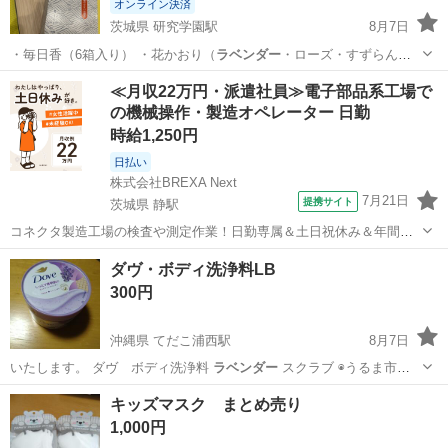
オンライン決済
茨城県 研究学園駅
8月7日
・毎日香（6箱入り） ・花かおり（
ラベンダー
・ローズ・すずらん）8
箱入り すべ…
茨城
つくば市
研究学園駅
冠婚葬祭
ろうそく
≪月収22万円・派遣社員≫電子部品系工場で
の機械操作・製造オペレーター 日勤
時給1,250円
日払い
株式会社BREXA Next
7月21日
提携サイト
茨城県 静駅
コネクタ製造工場の検査や測定作業！日勤専属＆土日祝休み＆年間休
日128日★クリーンルーム内作業★マイカー通勤OK＆無料駐車場あり
茨城
常陸大宮市
静駅
その他
ダヴ・ボディ洗浄料LB
★就業先食堂利用可！日払い制度あり！《茨城県常陸大宮市》 人気の
300円
工場のお仕事 ◇コネクタ製造工...
沖縄県 てだこ浦西駅
8月7日
いたします。 ダヴ ボディ洗浄料
ラベンダー
スクラブ ◉うるま市平
良川の指…
沖縄
うるま市
てだこ浦西駅
コスメ/ヘルスケア
キッズマスク まとめ売り
1,000円