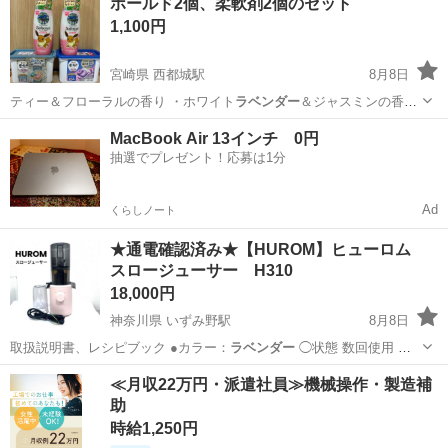
ボールド2個、柔軟剤2個のセット
1,100円
宮崎県 西都城駅
8月8日
ティー＆フローラルの香り ・ホワイト
ラベンダー
＆ジャスミンの香り
の2個 ヤシノミ柔…
宮崎
都城市
西都城駅
その他
MacBook Air 13インチ 0円
抽選でプレゼント！応募は1分
Ad
くらしノート
★通電確認済み★【HUROM】ヒューロム
スロージューサー H310
18,000円
神奈川県 いずみ野駅
8月8日
取扱説明書、レシピブック ●カラー：
ラベンダー
◯状態 数回使用 目
立った汚れは…
神奈川
横浜市
いずみ野駅
キッチン家電
≪月収22万円・派遣社員≫機械操作・製造補
助
時給1,250円