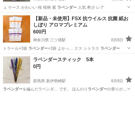
ュ ケース かわいい 桜 桜柄 紫
ラベンダー
人気 希少 レア
神奈川
横浜市
三ツ境駅
バッグ
サンリオ
【新品・未使用】FSX 抗ウイルス 抗菌 紙お
しぼり アロマプレミアム
600円
神奈川県 三ツ境駅
8月8日
トラール×3袋
ラベンダー
×3袋 よかっ… クス シトラス
ラベンダー
神奈川
横浜市
三ツ境駅
生活雑貨
おしぼり
ラベンダースティック 5本
0円
群馬県 新伊勢崎駅
8月8日
ラベンダー
を編んだラベンダ… です。 ほんのり
ラベンダー
の香りがし
ます。…
ラベンダー
オイルを足しても…
群馬
伊勢崎市
新伊勢崎駅
その他