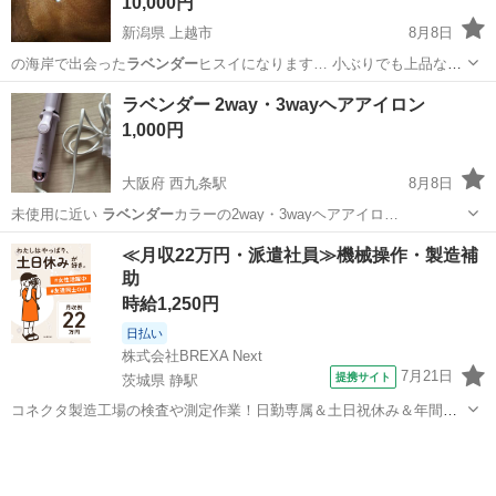
10,000円
新潟県 上越市
8月8日
の海岸で出会った
ラベンダー
ヒスイになります… 小ぶりでも上品な
ラ
ベンダー
がたいへんきれい…
新潟
上越市
インテリア雑貨/小物
ラベンダー
ラベンダー 2way・3wayヘアアイロン
1,000円
大阪府 西九条駅
8月8日
未使用に近い
ラベンダー
カラーの2way・3wayヘアアイロ…
大阪
大阪市
西九条駅
美容家電
≪月収22万円・派遣社員≫機械操作・製造補
助
時給1,250円
日払い
株式会社BREXA Next
7月21日
提携サイト
茨城県 静駅
コネクタ製造工場の検査や測定作業！日勤専属＆土日祝休み＆年間休
日128日★クリーンルーム内作業★マイカー通勤OK＆無料駐車場あり
茨城
常陸大宮市
静駅
その他
★就業先食堂利用可！日払い制度あり！《茨城県常陸大宮市》 人気の
工場のお仕事 ◇コネクタ製造工...