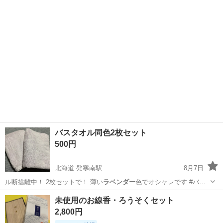
東京
江戸川区
西葛西駅
その他
25 商品特長 ふき取りにより皮膚を清浄にするとともに、保湿剤でうる
おいを与えます。手...
バスタオル同色2枚セット
500円
北海道 発寒南駅
8月7日
ル断捨離中！ 2枚セットで！ 薄い
ラベンダー
色でオシャレです #バス
タオル
北海道
札幌市
発寒南駅
家庭用品
バスタオル
未使用のお線香・ろうそくセット
2,800円