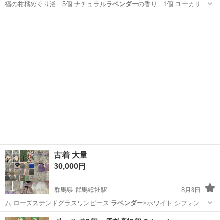
福の柑橘めぐり浴 5個 ナチュラル
ラベンダー
の香り 1個 ユーカリの
香り 1個…
千葉
千葉市
稲毛駅
その他
バブ
古着 大量
30,000円
群馬県 群馬総社駅
8月8日
ム ローズステンドグラスワンピース
ラベンダー
×ホワイト シフォン
スカート 他 …
群馬
北群馬郡
群馬総社駅
ワンピース
バラ