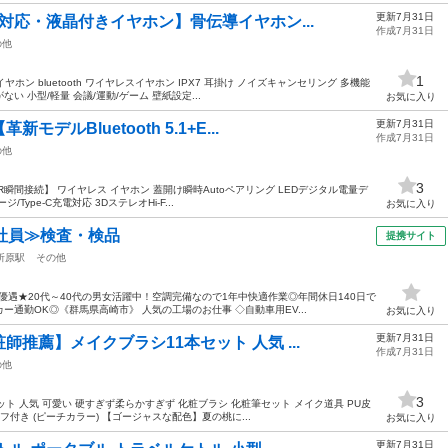
更新7月31日
対応・液晶付きイヤホン】骨伝導イヤホン...
作成7月31日
の他
1
ン bluetooth ワイヤレスイヤホン IPX7 耳掛け ノイズキャンセリング 多機能
い 小型/軽量 会議/運動/ゲーム 壁紙設定...
お気に入り
更新7月31日
ルBluetooth 5.1+E...
作成7月31日
の他
3
+EDR瞬間接続】 ワイヤレス イヤホン 蓋開け瞬時Autoペアリング LEDデジタル電量デ
ype-C充電対応 3DステレオHi-F...
お気に入り
社員≫検査・検品
提携サイト
所原駅
その他
優遇★20代～40代の男女活躍中！空調完備なので1年中快適作業◎年間休日140日で
通勤OK◎《群馬県高崎市》 人気の工場のお仕事 ◇自動車用EV...
お気に入り
更新7月31日
推薦】メイクブラシ11本セット 人気 ...
作成7月31日
の他
3
ト 人気 可愛い 硬すぎず柔らかすぎず 化粧ブラシ 化粧筆セット メイク道具 PU皮
付き (ピーチカラー) 【ゴージャスな配色】夏の桃に...
お気に入り
更新7月31日