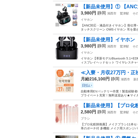
【新品未使用】① 【ANC
3,980円
静岡
湖西市
鷲津駅
そ
イヤホン
【ANC対応・液晶付きイヤホン】骨伝導イヤホ
タッチスクリーン OWSイヤホン 耳を塞がな
【新品未使用】イヤホン【革新モデ
3,980円
静岡
湖西市
鷲津駅
そ
イヤホン
イヤホン【革新モデルBluetooth 5.1
ィスプレイヘッドセット ワイヤレスチャージ/T
≪入寮・月収27万円・正
月給216,100円
静岡
湖西市
新
日払い
自動車用EVバッテリー作業！製造経験者
プライベート充実！無料送迎あり★マイカー
【新品未使用】【プロ化粧師
2,580円
静岡
湖西市
鷲津駅
そ
ブラシ
【プロ化粧師推薦】メイクブラシ11本セッ
革のポーチ付 多機能 メイク用スポンジパフ