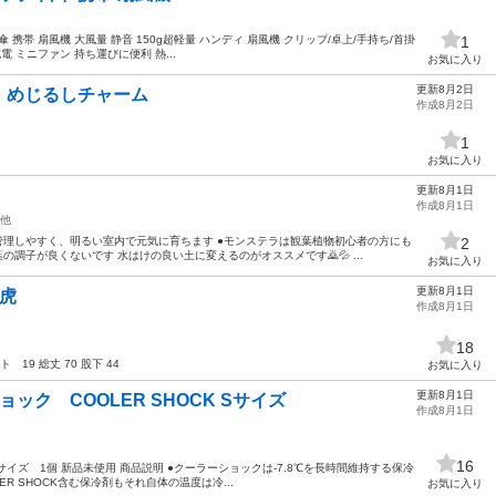
日傘 携帯 扇風機 大風量 静音 150g超軽量 ハンディ 扇風機 クリップ/卓上/手持ち/首掛
1
充電 ミニファン 持ち運びに便利 熱...
お気に入り
更新8月2日
 めじるしチャーム
作成8月2日
1
お気に入り
更新8月1日
作成8月1日
他
●管理しやすく、明るい室内で元気に育ちます ●モンステラは観葉植物初心者の方にも
2
の調子が良くないです 水はけの良い土に変えるのがオススメです🙇💦 ...
お気に入り
更新8月1日
虎
作成8月1日
18
19 総丈 70 股下 44
お気に入り
更新8月1日
ック COOLER SHOCK Sサイズ
作成8月1日
16
 Sサイズ 1個 新品未使用 商品説明 ●クーラーショックは-7.8℃を長時間維持する保冷
R SHOCK含む保冷剤もそれ自体の温度は冷...
お気に入り