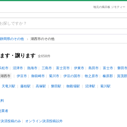
地元の掲示板 ジモティー
静岡県のその他
湖西市のその他
げます・譲ります
全658件
浜松市
沼津市
熱海市
三島市
富士宮市
伊東市
島田市
富士市
磐田
湖西市
伊豆市
御前崎市
菊川市
伊豆の国市
牧之原市
榛原郡
賀茂
天竜川駅
藤枝駅
高塚駅
磐田駅
御殿場駅
沼津駅
菊川駅
無料
売業者
ン決済投稿のみ
オンライン決済投稿以外