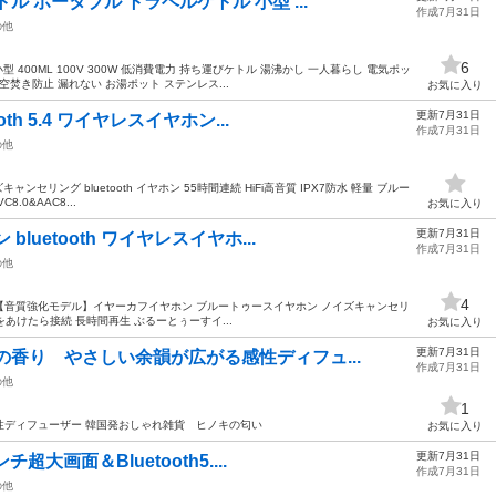
 ポータブル トラベルケトル 小型 ...
作成7月31日
の他
6
 400ML 100V 300W 低消費電力 持ち運びケトル 湯沸かし 一人暮らし 電気ポッ
空焚き防止 漏れない お湯ポット ステンレス...
お気に入り
更新7月31日
th 5.4 ワイヤレスイヤホン...
作成7月31日
の他
ズキャンセリング bluetooth イヤホン 55時間連続 HiFi高音質 IPX7防水 軽量 ブルー
8.0&AAC8...
お気に入り
更新7月31日
luetooth ワイヤレスイヤホ...
作成7月31日
の他
4
ヤホン【音質強化モデル】イヤーカフイヤホン ブルートゥースイヤホン ノイズキャンセリ
3 蓋をあけたら接続 長時間再生 ぶるーとぅーすイ...
お気に入り
更新7月31日
の香り やさしい余韻が広がる感性ディフュ...
作成7月31日
の他
1
性ディフューザー 韓国発おしゃれ雑貨 ヒノキの匂い
お気に入り
更新7月31日
超大画面＆Bluetooth5....
作成7月31日
の他