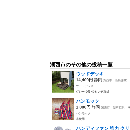
湖西市のその他の投稿一覧
ウッドデッキ
14,400円
静岡
湖西市
新所原駅
ウッドデッキ
グレー 6畳 40センチ束材
ハンモック
1,000円
静岡
湖西市
新所原駅
ハンモック
未使用
ハンディファン 強力 クリ