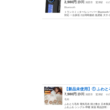
2,980円
静岡
湖西市
鷲津駅
そ
Bluetooth
トランスミッター/レシーバー Bluetooth 5
対応 一台多役 2台同時接続 低遅延 大サイ
【新品未使用】① ふわとろ
7,980円
静岡
湖西市
鷲津駅
そ
毛布
ふわとろ毛布 電気毛布 掛け敷き 日本製
ふわふわ シングル 即暖 保温 商品説明： 本