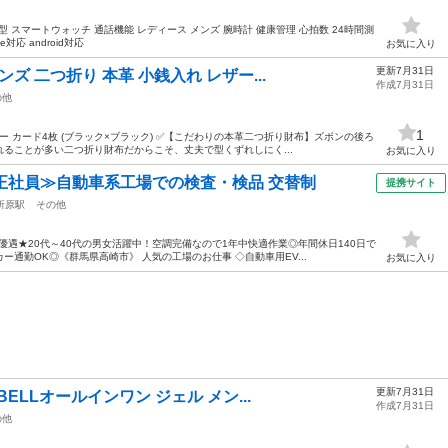
4 最新型 スマートウォッチ 通話機能 レディース メンズ 腕時計 健康管理 心拍数 24時間測
対応 android対応
お気に入り
更新7月31日
ズ 二つ折り 本革 小銭入れ レザー...
作成7月31日
の他
1
ザー カード4枚 (ブラック×ブラック) ✅【こだわりの本革二つ折り財布】ズボンの後ろ
ることが多い二つ折り財布だからこそ、丈夫で型くずれしにく...
お気に入り
正社員≫自動車系工場での検査・検品 交替制
提携サイト
所原駅
その他
優遇★20代～40代の男女活躍中！空調完備なので1年中快適作業◎年間休日140日で
通勤OK◎《群馬県高崎市》 人気の工場のお仕事 ◇自動車用EV...
お気に入り
更新7月31日
BELLオールインワン ジェル メン...
作成7月31日
の他