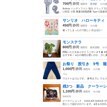
700円
静岡
湖西市
鷲津駅
その他
Boleve ハンディファン 強力 クリップ 
け対応 小型 風量3段階調整 Type-C急速
サンリオ ハローキティ
450円
静岡
湖西市
その他
被ってしまったので欲しい方はぜひ！
モンステラ
800円
静岡
湖西市
新所原駅
その
閲覧いただきありがとうございます🪴 
おすすめ！ ●土の相性が悪いのか、少し葉
お祭り 股引き 9号 龍
1,000円
静岡
湖西市
その他
ゴム
ウエストはゴムです。 参考までに ウエスト 
残3つ 新品 クーラーショ
1,100円
静岡
湖西市
その他
SHOCK
クーラーショック COOLER SHOCK
剤として設計されています。●氷もCOOLE