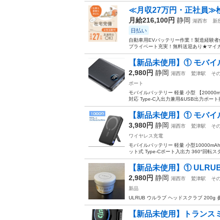
≪月収27万円・正社員≫
月給216,100円
静岡
湖西市
新
日払い
自動車用EVバッテリー作業！製造経験者
プライベート充実！無料送迎あり★マイカー
【新品未使用】① モバイルバ
2,980円
静岡
湖西市
鷲津駅
そ
ポート
モバイルバッテリー 軽量 小型 【20000
対応 Type-C入出力兼用&USB出力ポート
【新品未使用】① モバイルバ
3,980円
静岡
湖西市
鷲津駅
そ
ワイヤレス充電
モバイルバッテリー 軽量 小型10000mAh
ット式 Type-Cポート入出力 360°回転ス
【新品未使用】① ULRUB
2,980円
静岡
湖西市
鷲津駅
そ
新品
ULRUB ウルラブ ヘッドスクラブ 20
【新品未使用】トランスミッター