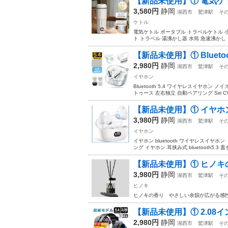
【新品未使用】① 電気ケトル
3,580円
静岡
湖西市
鷲津駅
そ
ケトル
電気ケトル ポータブル トラベルケトル 小型
ト トラベル 湯沸かし器 水筒 急速沸かし 
【新品未使用】① Bluetoo
2,980円
静岡
湖西市
鷲津駅
そ
イヤホン
Bluetooth 5.4 ワイヤレスイヤホン ノイ
トゥース 左右独立 自動ペアリング Siri CVC
【新品未使用】① イヤホン b
3,980円
静岡
湖西市
鷲津駅
そ
イヤホン
イヤホン bluetooth ワイヤレスイ
ング イヤホン 耳挟み式 bluetooth5.
【新品未使用】① ヒノキ
3,980円
静岡
湖西市
鷲津駅
そ
ヒノキ
ヒノキの香り やさしい余韻が広がる感
【新品未使用】① 2.08インチ
2,980円
静岡
湖西市
鷲津駅
そ