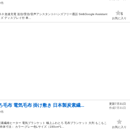
の他
6
.0 急速充電 送信/受信/音声アシスタント/ハンズフリー通話 Siri&Google Assistant
ズ ディスプレイ付 車...
お気に入り
更新7月31日
毛布 電気毛布 掛け敷き 日本製炭素繊...
作成7月31日
の他
炭素繊維ヒーター 電気ブランケット 極上ふわとろ 毛布ブランケット 大判 もこもこ
体寸法： カラー:グレー色Lサイズ（190cm*1...
お気に入り