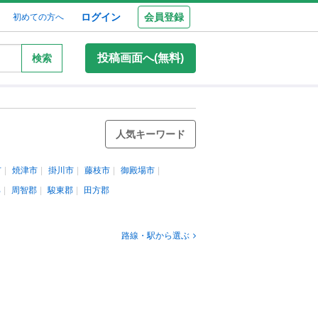
ログイン
会員登録
初めての方へ
投稿画面へ(無料)
検索
人気キーワード
市
焼津市
掛川市
藤枝市
御殿場市
郡
周智郡
駿東郡
田方郡
路線・駅から選ぶ