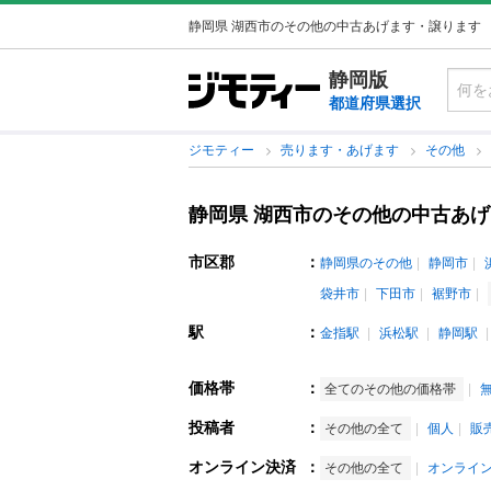
静岡県 湖西市のその他の中古あげます・譲ります
静岡版
都道府県選択
ジモティー
売ります・あげます
その他
静岡県 湖西市のその他の中古あ
市区郡
：
静岡県のその他
静岡市
袋井市
下田市
裾野市
駅
：
金指駅
浜松駅
静岡駅
価格帯
：
全てのその他の価格帯
投稿者
：
その他の全て
個人
販
オンライン決済
：
その他の全て
オンライ