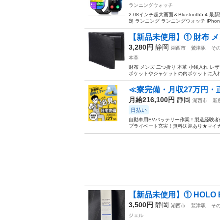
ランニングウォッチ
2.08インチ超大画面＆Bluetooth5.
定 ランニング ランニングウォッチ iPhone
【新品未使用】① 財布 メン
3,280円
静岡
湖西市
鷲津駅
そ
本革
財布 メンズ 二つ折り 本革 小銭入れ レ
ポケットやジャケットの内ポケットに入れ
≪寮完備・月収27万円・
月給216,100円
静岡
湖西市
新
日払い
自動車用EVバッテリー作業！製造経験者
プライベート充実！無料送迎あり★マイカー
【新品未使用】① HOLO 
3,500円
静岡
湖西市
鷲津駅
そ
ジェル