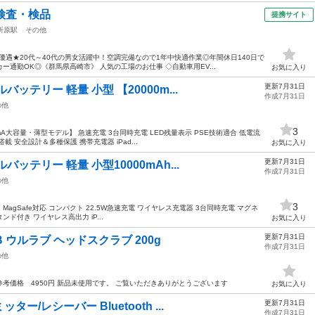
検査・検品
提携サイト
所原駅
その他
優遇★20代～40代の男女活躍中！空調完備なので1年中快適作業◎年間休日140日で
通勤OK◎《群馬県高崎市》 人気の工場のお仕事 ◇自動車用EV...
お気に入り
更新7月31日
ッテリー 軽量 小型 【20000m...
作成7月31日
の他
3
mA大容量・薄型モデル】 急速充電 3台同時充電 LED残量表示 PSE技術適合 低電流
搭載 安全設計＆多種保護 携帯充電器 iPad...
お気に入り
更新7月31日
ッテリー 軽量 小型10000mAh...
作成7月31日
の他
3
 MagSafe対応 コンパクト 22.5W急速充電 ワイヤレス充電器 3台同時充電 マグネ
タンド付き ワイヤレス高出力 iP...
お気に入り
更新7月31日
 ウルラブ ヘッドスクラブ 200g
作成7月31日
の他
0g 参考価格 4950円 新品未使用です。 ご覧いただきありがとうございます
お気に入り
更新7月31日
/レシーバー Bluetooth ...
作成7月31日