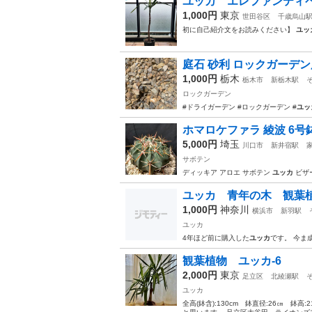
ユッカ エレファンティ
1,000円
東京
世田谷区
千歳烏山
初に自己紹介文をお読みください】
ユッ
庭石 砂利 ロックガーデン
1,000円
栃木
栃木市
新栃木駅
ロックガーデン
#ドライガーデン #ロックガーデン #
ユッ
ホマロケファラ 綾波 6号鉢
5,000円
埼玉
川口市
新井宿駅
サボテン
ディッキア アロエ サボテン
ユッカ
ビザ
ユッカ 青年の木 観葉
1,000円
神奈川
横浜市
新羽駅
ユッカ
4年ほど前に購入した
ユッカ
です。 今ま
観葉植物 ユッカ-6
2,000円
東京
足立区
北綾瀬駅
ユッカ
全高(鉢含):130cm 鉢直径:26㎝ 