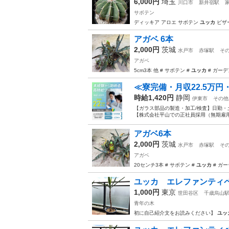
6,000円
埼玉
川口市
新井宿駅
サボテン
ディッキア アロエ サボテン
ユッカ
ビザ
アガベ 6本
2,000円
茨城
水戸市
赤塚駅
そ
アガベ
5cm3本 他 # サボテン #
ユッカ
# ガーデ
≪寮完備・月収22.5万
時給1,420円
静岡
伊東市
その他
【ガラス部品の製造・加工/検査】日勤・
【株式会社平山での正社員採用（無期雇用派
アガベ6本
2,000円
茨城
水戸市
赤塚駅
そ
アガベ
20センチ3本 # サボテン #
ユッカ
# ガー
ユッカ エレファンティ
1,000円
東京
世田谷区
千歳烏山
青年の木
初に自己紹介文をお読みください】
ユッ