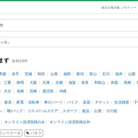
地元の掲示板 ジモティー
ッカ」
ます
全4019件
青森
岩手
宮城
秋田
山形
福島
新潟
富山
石川
福井
山梨
三重
静岡
大阪
兵庫
京都
滋賀
奈良
和歌山
鳥取
島根
大分
長崎
宮崎
鹿児島
沖縄
家具
家電
自転車
車のパーツ
バイク
楽器
チケット
生活雑貨
子
ン
靴/バッグ
コスメ/ヘルスケア
スポーツ
食品
お酒
その他
オンライン決済投稿のみ
オンライン決済投稿以外
ウンベラータ
パキラ