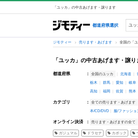
「ユッカ」の中古あげます・譲ります
都道府県選択
ジモティー
売ります・あげます
全国の「ユ
「ユッカ」の中古あげます・譲り
都道府県
：
全国のユッカ
北海道
栃木
群馬
愛知
岐阜
高知
福岡
佐賀
熊本
カテゴリ
：
全ての売ります・あげます
本/CD/DVD
服/ファッショ
オンライン決済
：
売ります・あげますの全て
ガジュマル
ドラセナ
カポック