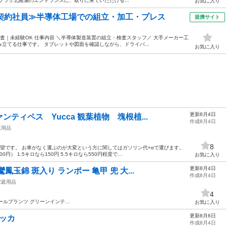
プラザ北綾瀬のエントランスに、取りに来ていただける...
お気に入り
・契約社員≫半導体工場での組立・加工・プレス
提携サイト
査｜未経験OK 仕事内容 ＼半導体製造装置の組立・検査スタッフ／ 大手メーカー工
立てる仕事です。 タブレットや図面を確認しながら、ドライバ...
お気に入り
更新8月4日
ティペス Yucca 観葉植物 塊根植...
作成8月4日
庭用品
8
望です。 お車がなく運ぶのが大変という方に関してはガソリン代+αで運びます。
） 1.5キロなら150円 5.5キロなら550円程度で...
お気に入り
更新8月4日
玉錦 斑入り ランポー 亀甲 兜 大...
作成8月4日
家庭用品
4
ールプランツ グリーンインテ…
お気に入り
更新8月6日
ユッカ
作成8月4日