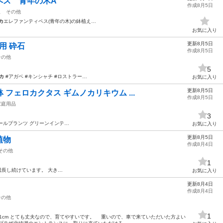
ペス 青年の木A
作成8月5日
駅
その他
カ
エレファンティペス(青年の木)の鉢植え…
お気に入り
更新8月5日
用 砕石
作成8月5日
その他
5
カ
#アガベ #キンシャチ #ロストラー…
お気に入り
更新8月5日
 フェロカクタス ギムノカリキウム ...
作成8月5日
家庭用品
3
ールプランツ グリーンインテ…
お気に入り
更新8月5日
植物
作成8月4日
その他
1
成長し続けています。 大き…
お気に入り
更新8月4日
作成8月4日
その他
1
鉢高:21cm とても丈夫なので、育てやすいです。 重いので、車で来ていただいた方よい