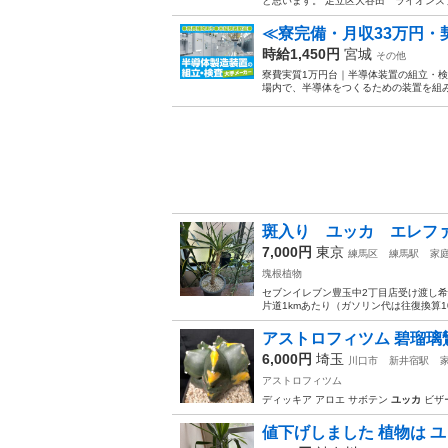
と思います。 足立区大谷田 ライオンズ
≪寮完備・月収33万円
時給1,450円
宮城
その他
寮費実質1万円台｜半導体装置の組立・検
場内で、半導体をつくるための装置を組み
斑入り ユッカ エレファン
7,000円
東京
練馬区
練馬駅
家
塊根植物
セブンイレブン豊玉中2丁目店受け渡し希
片道1kmあたり（ガソリン代は往復換算100円
アストロフィツム 碧瑠璃鸞鳳
6,000円
埼玉
川口市
新井宿駅
アストロフィツム
ディッキア アロエ サボテン
ユッカ
ビザ
値下げしました 植物は 