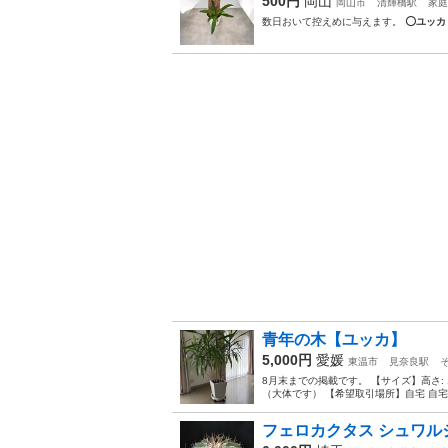
500円
岡山
岡山市
清輝橋駅
家庭
数日おいて控えめに与えます。 ️⭕️
ユッカ
青年の木【ユッカ】
5,000円
愛媛
東温市
見奈良駅
8月末までの掲載です。 【サイズ】高さ: 170
（大体です） 【希望取引場所】自宅 自宅
フェロカクタス シュワルジー