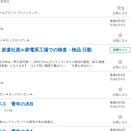
家庭用品
3
ールプランツ グリーンインテ…
お気に入り
更新8月5日
作成8月5日
の他
ン # ロックガーデン #…
お気に入り
円・派遣社員≫家電系工場での検査・検品 日勤
提携サイト
土日休み／即入居可能！／伊豆でのんびりライフ♪ ガラス部品の製造・加工/検査
遣）となります】 「2人で同じ職場で働きたい」 「仕事も休みも一...
お気に入り
更新8月5日
作成8月5日
の他
デン # ロックガーデン #…
お気に入り
更新8月5日
ペス 青年の木B
作成8月5日
駅
その他
カ
エレファンティペス(青年の木)の鉢植え…
お気に入り
更新8月5日