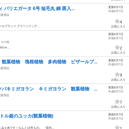
更新8月7日
バリエガータ 6号 短毛丸 錦 斑入...
作成8月7日
家庭用品
4
ールプランツ グリーンインテ…
お気に入り
更新8月7日
作成8月7日
その他
0cm …
2
お気に入り
更新8月7日
観葉植物 塊根植物 多肉植物 ビザールプ...
作成8月7日
家庭用品
9
お気に入り
更新8月7日
バキミガヨラン キミガヨラン 観葉植物 ...
作成8月7日
家庭用品
7
お気に入り
更新8月7日
トル超のユッカ(観葉植物)
作成8月7日
た
ユッカ
です！なんと10年もの。 ・室内…
1