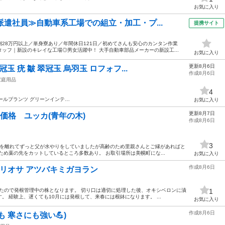
お気に入り
派遣社員≫自動車系工場での組立・加工・プ...
提携サイト
28万円以上／単身寮あり／年間休日121日／初めてさんも安心のカンタン作業
ッフ｜新設のキレイな工場◎男女活躍中！ 大手自動車部品メーカーの新設工...
お気に入り
更新8月6日
玉 疣 皺 翠冠玉 烏羽玉 ロフォフ...
作成8月6日
家庭用品
4
ールプランツ グリーンインテ…
お気に入り
更新8月7日
価格 ユッカ(青年の木)
作成8月6日
3
家を離れてずっと父が水やりをしていましたが高齢のため里親さんとご縁があればと
ため葉の先をカットしているところ多数あり。 お取引場所は美幌町にな...
お気に入り
作成8月6日
リオサ アツバキミガヨラン
戻したので発根管理中の株となります。 切り口は適切に処理した後、オキシベロンに漬
1
 経験上、遅くても10月には発根して、来春には根鉢になります。 ...
お気に入り
作成8月6日
 寒さにも強い💪)