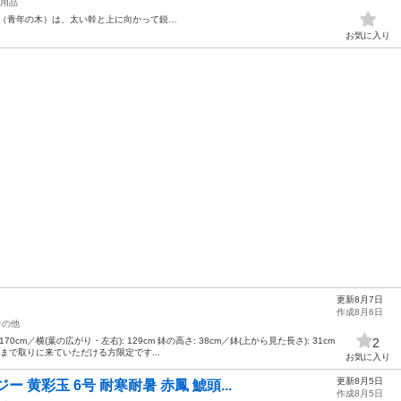
用品
（青年の木）は、太い幹と上に向かって鋭…
お気に入り
更新8月7日
作成8月6日
その他
cm／横(葉の広がり・左右): 129cm 鉢の高さ: 38cm／鉢(上から見た長さ): 31cm
2
まで取りに来ていただける方限定です...
お気に入り
更新8月5日
 黄彩玉 6号 耐寒耐暑 赤鳳 鯱頭...
作成8月5日