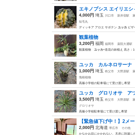
エキノプシス エイリエシィ 
4,000円
埼玉
川口市
新井宿駅
短毛丸
ディッキア アロエ サボテン
ユッカ
ビザ
観葉植物
3,200円
福岡
福岡市
薬院大通駅
観葉植物
ユッカ
+造花の鉢植え 高さ：16
ユッカ カルネロサーナ 
1,000円
埼玉
秩父市
大野原駅
塊根植物
高篠小学校の駐車場にて受け渡し希望
ユッカ グロリオサ アツ
3,500円
埼玉
秩父市
大野原駅
グロリオサ
高篠小学校駐車場にて受け渡し希望
【緊急値下げ中！】2メー
2,000円
北海道
帯広市
その他
かなかお目にかかれない、天井に到達し