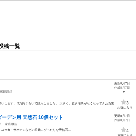
投稿一覧
更新8月7日
作成8月7日
家庭用品
3
いします。 5万円ぐらいで購入しました。 大きく、置き場所がなくなってきた為出
お気に入り
更新8月7日
ーデン用 天然石 10個セット
作成8月7日
駅
家庭用品
・
ユッカ
・サボテンなどの植栽にぴったりな天然石…
4
お気に入り