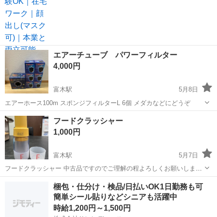
経験は問いません。 【所属特典】 ・専属マネージャーによるサポート
・未経験向け...
エアーチューブ パワーフィルター
4,000円
富木駅
5月8日
エアーホース100m スポンジフィルターL 6個 メダカなどにどうぞ
大阪
堺市
富木駅
その他
エアー
フードクラッシャー
1,000円
富木駅
5月7日
フードクラッシャー 中古品ですのでご理解の程よろしくお願いします
値下げ交渉 不可
大阪
堺市
富木駅
その他
クラッシャー
梱包・仕分け・検品/日払いOK1日勤務も可
簡単シール貼りなどシニアも活躍中
時給1,200円～1,500円