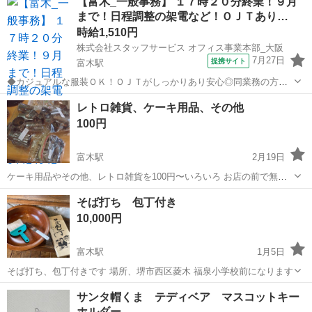
【富木_一般事務】 １７時２０分終業！９月
まで！日程調整の架電など！ＯＪＴあり…
時給1,510円
株式会社スタッフサービス オフィス事業本部_大阪
7月27日
提携サイト
富木駅
◆カジュアルな服装ＯＫ！ＯＪＴがしっかりあり安心◎同業務の方も
いるので心強い！ 残業ほぼナシで無理なく働ける！周辺にコンビニ・
大阪
堺市
富木駅
事務
レトロ雑貨、ケーキ用品、その他
飲食店があり環境も抜群！約２ヶ月のお仕事です！≪家電製造販売会
100円
社≫大手企業で働く絶好のチャンス！...
富木駅
2月19日
ケーキ用品やその他、レトロ雑貨を100円〜いろいろ お店の前で無人
販売中〜 場所:堺市西区菱木 福泉小学校前になります ＊クマさんのボ
大阪
堺市
富木駅
その他
用品
そば打ち 包丁付き
ックスを代金を入れてください
10,000円
富木駅
1月5日
そば打ち、包丁付きです 場所、堺市西区菱木 福泉小学校前になります
大阪
堺市
富木駅
その他
小学校
サンタ帽くま テディベア マスコットキー
ホルダー