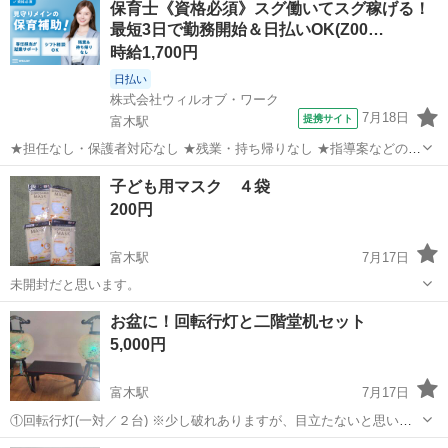
保育士《資格必須》スグ働いてスグ稼げる！
最短3日で勤務開始＆日払いOK(Z00…
時給1,700円
日払い
株式会社ウィルオブ・ワーク
7月18日
提携サイト
富木駅
★担任なし・保護者対応なし ★残業・持ち帰りなし ★指導案などの書
類なし 担任保育士さんの補助として、 乳児メインまたはクラスフリー
大阪
高石市
富木駅
保育士
子ども用マスク ４袋
のお仕事 ※保育園の詳細は、ご応募後に 専任担当よりご案内します！
200円
*お仕事内容：* ...
富木駅
7月17日
未開封だと思います。
大阪
堺市
富木駅
その他
お盆に！回転行灯と二階堂机セット
5,000円
富木駅
7月17日
①回転行灯(一対／２台) ※少し破れありますが、目立たないと思いま
す。 ②二階堂机 ※写真で判断して下さい ☆使用頻度少ないですが、
大阪
高石市
富木駅
その他