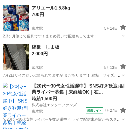
鉢に植え替えて成長を見守るのも◯ 育てやすいセダムなので挑戦され
大阪
高石市
富木駅
その他
セダム
アリエール1.5.8kg
たい方いかがでしょうか？？ ※スクスクと大きくなっております。お
700円
写真よりも増えておりますので...
富木駅
5月14日
2.3ヶ月使えて便利です！まとめ買いで配達もしてます！
大阪
堺市
富木駅
その他
縞板 しま板
2,000円
富木駅
5月13日
7月2日サイズだいぶ限られてますが まだあります！ 縞板 サイズ、厚
みはバラバラです！ 一度問い合わせください！ 値段は全て1枚2000円
大阪
高石市
富木駅
その他
しま
【20代〜30代女性活躍中】 SNS好き歓迎♪副
で 簡単な加工なら+500円でします！ 縞のないものもございます！ 汚
業ライバー募集｜未経験OK｜在…
水蓋や雨水...
時給1,500円
株式会社エンターファンズ
7月27日
提携サイト
富木駅
＼20代〜30代女性ライバー多数活躍中／ ライブ配信未経験からスター
トした方がほとんど！ SNSやコミュニケーションが好きな方であれば
大阪
高石市
富木駅
その他