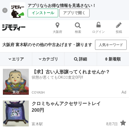
アプリならお得な情報を見逃さない！
インストール
アプリで開く
大阪府
検索
ログイン
投稿
大阪府 富木駅のその他の中古あげます・譲ります
人気キーワード
エリア
カテゴリ
詳細
新着順
【求】古い人形譲ってくれませんか？
状態が悪くてもOK🙆‍♀️査定0円‼️
Ad
COYASH
クロミちゃんアクセサリートレイ
200円
富木駅
8月7日