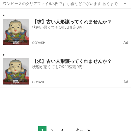
ワンピースのクリアファイル2枚です 小傷などございます あくまで中
古品と言う事ご理解の上 ご検討よろしくお願いいたします
大阪
高石市
富木駅
その他
クリアファイル
【求】古い人形譲ってくれませんか？
状態が悪くてもOK🙆‍♀️査定0円‼️
Ad
COYASH
【求】古い人形譲ってくれませんか？
状態が悪くてもOK🙆‍♀️査定0円‼️
Ad
COYASH
1
2
3
...
次へ