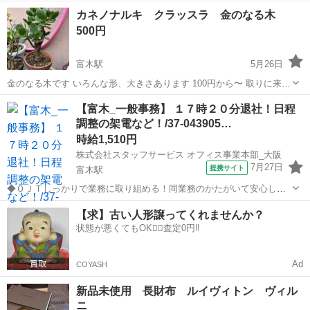
す
大阪
堺市
富木駅
その他
ラプンツェル
カネノナルキ クラッスラ 金のなる木
500円
富木駅
5月26日
金のなる木です いろんな形、大きさあります 100円から〜 取りに来て
くださる方希望します 場所、堺市西区菱木 福泉小学校前になります
大阪
堺市
富木駅
その他
カネノナルキ
【富木_一般事務】 １７時２０分退社！日程
調整の架電など！/37-043905…
時給1,510円
株式会社スタッフサービス オフィス事業本部_大阪
7月27日
提携サイト
富木駅
◆ＯＪＴしっかりで業務に取り組める！同業務のかたがいて安心して
進められる！ 未経験からチャレンジできる！近くに飲食店・コンビニ
大阪
堺市
富木駅
事務
【求】古い人形譲ってくれませんか？
があり便利！約４ヶ月のお仕事です！●ソリューション事業会社●大手
状態が悪くてもOK🙆‍♀️査定0円‼️
企業での就業チャンス！複数名の大...
Ad
COYASH
新品未使用 長財布 ルイヴィトン ヴィル
ニ