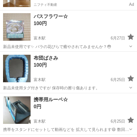
Ad
ニフティ不動産
バスフラワー☆
100円
富木駅
6月27日
新品未使用です✨ バラの花びらで癒やされてみませんか？😳
大阪
高石市
富木駅
その他
新品
布団ばさみ
100円
富木駅
6月25日
新品未使用タグ付きですが 保存時の擦り傷あります。
大阪
高石市
富木駅
その他
新品
携帯用ルーペ☆
0円
富木駅
6月25日
携帯をスタンドにセットして動画などを 拡大して見られます😄 数回使
用しました。