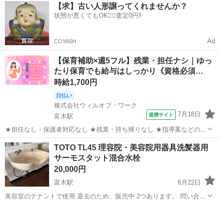
大阪
高石市
富木駅
その他
ルーペ
【求】古い人形譲ってくれませんか？
状態が悪くてもOK🙆‍♀️査定0円‼️
Ad
COYASH
【保育補助×週5フル】残業・担任ナシ｜ゆっ
たり保育でも給与はしっかり《資格必須…
時給1,700円
日払い
株式会社ウィルオブ・ワーク
7月18日
提携サイト
富木駅
★担任なし・保護者対応なし ★残業・持ち帰りなし ★指導案などの書
類なし 担任保育士さんの補助として、 乳児メインまたはクラスフリー
大阪
高石市
富木駅
保育士
TOTO TL45 理容院・美容院用器具洗髪器用
のお仕事 ※保育園の詳細は、ご応募後に 専任担当よりご案内します！
サーモスタット混合水栓
*お仕事内容：* ...
20,000円
富木駅
6月22日
美容室のテナントで使用 退去のため、販売中 2つあります。 問い合わ
せお待ちしてます！
大阪
堺市
富木駅
その他