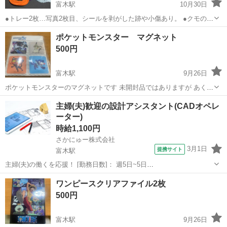
富木駅
10月30日
●トレー2枚…写真2枚目、シールを剥がした跡や小傷あり。 ●クモの巣
カゴ…写真3枚目、脚が1本だけ傾いています。 ●フエルトバッグ2個 ●
大阪
高石市
富木駅
その他
ハロウィン
ポケットモンスター マグネット
おばけ壁掛け飾り
500円
富木駅
9月26日
ポケットモンスターのマグネットです 未開封品ではありますが あくま
で中古品と言う事ご理解の上 ご検討よろしくお願いいたします
大阪
高石市
富木駅
その他
ポケットモンスター
主婦(夫)歓迎の設計アシスタント(CADオペレ
ーター)
時給1,100円
さかにゅー株式会社
3月1日
提携サイト
富木駅
主婦(夫)の働くを応援！ [勤務日数]： 週5日~5日
08:45~17:30/09:00~17:00 月/火/水/木/金 [勤務地・最寄駅]： 大阪府堺
大阪
堺市
富木駅
Webデザイナー
ワンピースクリアファイル2枚
市西区 JR阪和線『富木駅』より徒歩で10分 （※車通勤OK) ...
500円
富木駅
9月26日