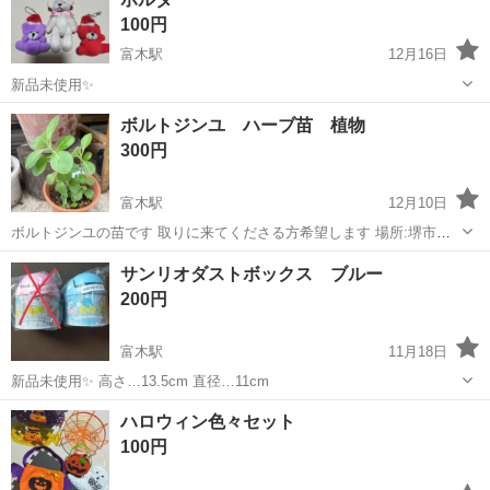
100円
富木駅
12月16日
新品未使用✨️
大阪
高石市
富木駅
その他
テディベア
ボルトジンユ ハーブ苗 植物
300円
富木駅
12月10日
ボルトジンユの苗です 取りに来てくださる方希望します 場所:堺市西
区 福泉小学校前になります ＊その他、多肉、ガステリア、アロエ、不
大阪
堺市
富木駅
その他
ボルトジンユ
サンリオダストボックス ブルー
夜城の苗
200円
富木駅
11月18日
新品未使用✨ 高さ…13.5cm 直径…11cm
大阪
高石市
富木駅
その他
ダストボックス
ハロウィン色々セット
100円