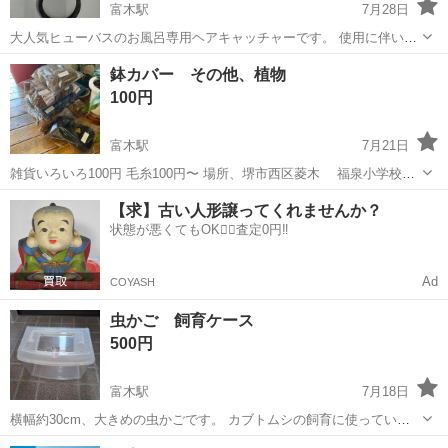
富木駅
7月28日
大人気ヒューバスのお風呂専用ヘアキャッチャーです。 使用に伴い少
しサビが出ています。 サイズはネットで確認して下さい。
大阪
高石市
富木駅
その他
風呂
鉢カバー その他、植物
100円
富木駅
7月21日
雑貨いろいろ100円 毛糸100円〜 場所、堺市西区菱木 福泉小学校前
になります 無人の場合はクマさんのボックスにお金を入れてください
大阪
堺市
富木駅
その他
植物
【求】古い人形譲ってくれませんか？
状態が悪くてもOK🙆‍♀️査定0円‼️
Ad
COYASH
虫かご 飼育ケース
500円
富木駅
7月18日
横幅約30cm、大きめの虫かごです。 カブトムシの飼育に使っていま
した。 割れ、ありません。
大阪
堺市
富木駅
その他
虫かご