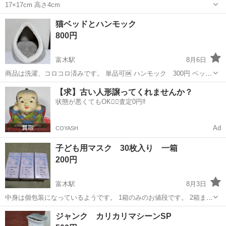
17×17cm 高さ4cm
大阪
高石市
富木駅
その他
猫ベッドとハンモック
800円
富木駅
8月6日
商品は洗濯、コロコロ済みです。 単品可🆗 ハンモック 300円 ベッ
ド 500円 ★ドームベッド（ホームズで購入） 2週間使用。 後ろ
大阪
堺市
富木駅
その他
【求】古い人形譲ってくれませんか？
の高さ 約30cm 後ろの幅 約35cm 底の奥行き 約35cm ★ハンモ
状態が悪くてもOK🙆‍♀️査定0円‼️
ッ...
Ad
COYASH
子ども用マスク 30枚入り 一箱
200円
富木駅
8月3日
中身は個包装になっているようです。 1箱のみのお値段です。 2箱まと
めてご購入頂ける場合は、350円にさせて頂きますので、お声掛けくだ
大阪
堺市
富木駅
その他
ジャンク カリカリマシーンSP
さい。