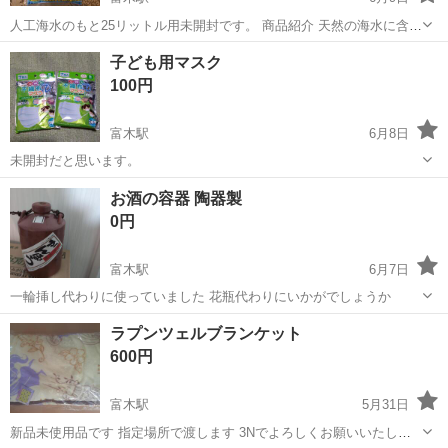
人工海水のもと25リットル用未開封です。 商品紹介 天然の海水に含ま
れる多種多様の微量有効成分がバランスよく配合した人工海水。 原材
大阪
堺市
富木駅
その他
子ども用マスク
料・成分 塩化ナトリウム、塩化マグネシウム、塩化カリウム、塩化カ
100円
ルシウム、硫酸マグネシウ...
富木駅
6月8日
未開封だと思います。
大阪
堺市
富木駅
その他
お酒の容器 陶器製
0円
富木駅
6月7日
一輪挿し代わりに使っていました 花瓶代わりにいかがでしょうか
大阪
堺市
富木駅
その他
ラプンツェルブランケット
600円
富木駅
5月31日
新品未使用品です 指定場所で渡します 3Nでよろしくお願いいたしま