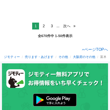
1
2
3
...
次へ
全670件中 1-50件表示
ページTOPへ
ジモティー
売ります・あげます
その他
大阪府のその他
富木駅