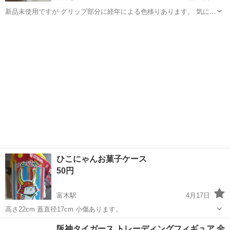
新品未使用ですが グリップ部分に経年による色移りあります。 気にな
らない方よろしくお願い致します
大阪
高石市
富木駅
その他
新品
ひこにゃんお菓子ケース
50円
富木駅
4月17日
高さ22cm 蓋直径17cm 小傷あります。
大阪
高石市
富木駅
その他
ひこにゃん
阪神タイガース トレーディングフィギュア 全