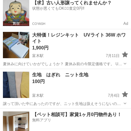
【求】古い人形譲ってくれませんか？
いずれも保管品の為、完璧なチェックしておりません。 ご理解いただ
状態が悪くてもOK🙆‍♀️査定0円‼️
ける方のみ連絡...
Ad
COYASH
大特価！レジンキット UVライト 36W ホワ
イト
1,900円
富木駅
7月11日
夏休みに向けていかがでしょうか？ 夏休み前の今限定価格です。 UV
レジンの硬化に最適な36WのホワイトUVライト。ライトつきます。 大
大阪
堺市
富木駅
その他
レジンキット
生地 はぎれ ニット生地
きいボトルのレジン液はほんの少しだけお試しで使いました。 ブティ
100円
ック社のキット本は、...
富木駅
7月4日
譲って頂いた中にあったのですが、ニット生地は扱えそうにないの
で、お譲りします。 小さいもので45cm✕50cmぐらいです。
大阪
堺市
富木駅
その他
譲り
【ペット相談可】家賃1ヶ月0円物件あり！
無料アプリ