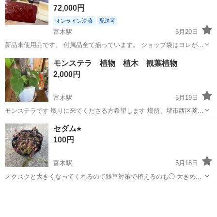
72,000円
オンライン決済
配送可
富木駅
5月20日
新品未使用品です。 付属品全て揃っています。 ショップ袋はヨレがあ
るため 不要な場合はお申し付け下さい。 大阪の高島屋にて購入しまし
大阪
高石市
富木駅
その他
ルイヴィトン
モンステラ 植物 植木 観葉植物
た。 ギフトカードも未記入のままですので プレゼントにも。
2,000円
富木駅
5月19日
モンステラです 取りに来てくださる方希望します 場所、堺市西区菱木
福泉小学校前になります
大阪
堺市
富木駅
その他
モンステラ
セダム⭐︎
100円
富木駅
5月18日
スクスクと大きくなってくれるので雑草対策で植えるのも◯ 大きめの
鉢に植え替えて成長を見守るのも◯ 育てやすいセダムなので挑戦され
大阪
高石市
富木駅
その他
セダム
たい方いかがでしょうか？？ ※現在のお写真ご希望の方はメッセージ
お願い致します。お写真お送り...