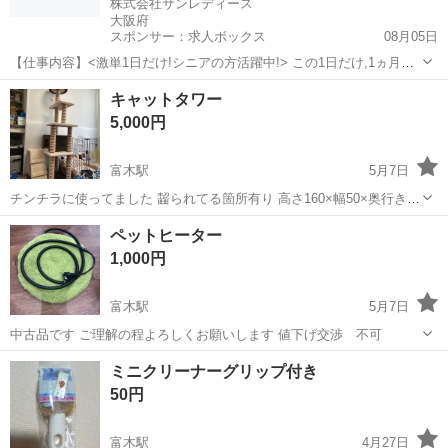
株式会社サンレディース
大阪府
スポンサー：求人ボックス
08月05日
【仕事内容】<激単1日だけ!シニアの方活躍中!> この1日だけ,1ヵ月間
だけ,4時間だけなど あなた優先で自由に決めれます! シニア・60代・
アルバイト・パート
キャットタワー
70代の方を 積極的に採用中 たくさんご活躍いただいてます こんなお
5,000円
仕事をお願いします!...
富木駅
5月7日
チンチラに使ってました 齧られてる箇所有り 高さ160×幅50×奥行き
60(約) 掃除(コロコロ)、ドクターエコで拭き取りはしてます 中古品で
大阪
堺市
富木駅
その他
キャットタワー
ペットヒーター
すので、ご理解の程よろしくお願いします
1,000円
富木駅
5月7日
中古品です ご理解の程よろしくお願いします 値下げ交渉 不可
大阪
堺市
富木駅
その他
ヒーター
ミニクリーナーグリップ付き
50円
富木駅
4月27日