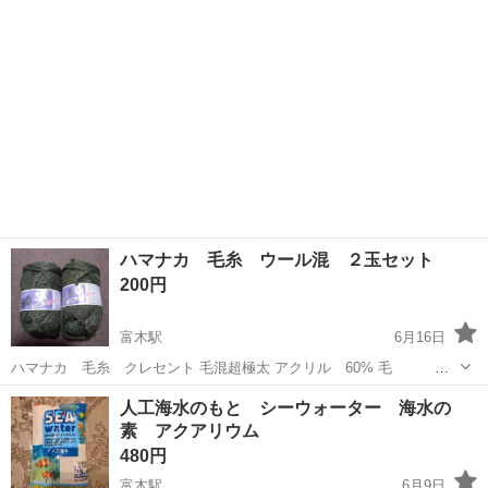
ハマナカ 毛糸 ウール混 ２玉セット
200円
富木駅
6月16日
ハマナカ 毛糸 クレセント 毛混超極太 アクリル 60% 毛
40%
大阪
堺市
富木駅
その他
ハマナカ
人工海水のもと シーウォーター 海水の
素 アクアリウム
480円
富木駅
6月9日