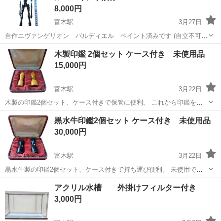
8,000円
富木駅
3月27日
自作エヴァンゲリオン バルディエル ペイント済みです (自立不可)
あくまで個人趣味で作成した物です 画像と実物の色に差異がある事ご
大阪
高石市
富木駅
その他
エヴァンゲリオン
木製印鑑 2個セット ケース付き 未使用品
理解ください 如何なる理由による、返品・返金等はお受けできません
15,000円
ので、ご不明な点必ずご質問...
富木駅
3月22日
木製の印鑑2個セット、ケース付きで保管に便利。 これから印鑑を作
成されるようお考えの方に いかがでしょうか - 素材: 木製 - 付属品: ケ
大阪
高石市
富木駅
その他
木製
黒水牛印鑑2個セット ケース付き 未使用品
ース付き - 数量: 2個セット ※1本にはキャップがございません 画像と
30,000円
実物...
富木駅
3月22日
黒水牛製の印鑑2個セット、ケース付きで持ち運び便利。 未使用です
ので、これから印鑑を作成しようと考えておられる方にいかがでしょ
大阪
高石市
富木駅
その他
水牛
アクリル水槽 外掛けフィルター付き
うか (判子店閉店の為、黒水牛として譲り受けました) - カラー: 黒 - 素
3,000円
材: プラスチック...