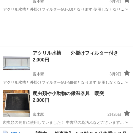
富木駅
3月9日
アクリル水槽と外掛けフィルター(AT-30)となります 使用しなくなり自
宅保管していた商品となります 水槽の寸法は画像よりご確認下さい フ
大阪
高石市
富木駅
その他
水槽
ィルターの通電確認は行いました ※水を張っての水漏れ覚悟認識は行
なっておりません ※水...
アクリル水槽 外掛けフィルター付き
2,000円
富木駅
3月9日
アクリル水槽と外掛けフィルター(AT-MINI)となります 使用しなくなり
自宅保管していた商品となります 水槽の寸法は画像よりご確認下さい
大阪
高石市
富木駅
その他
水槽
爬虫類や小動物の保温器具 暖突
フィルターの通電確認は行いました ※水を張っての水漏れ覚悟認識は
2,000円
行なっておりません ...
富木駅
2月26日
爬虫類の飼育に使用していました！ 中古品の為汚れなどございますが
3Nでお願い致します。
大阪
堺市
富木駅
その他
爬虫類