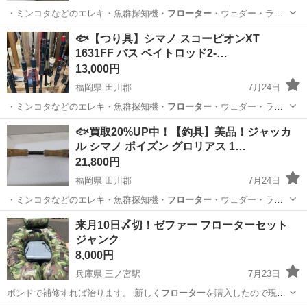
・ミンコタなどのエレキ・魚群探知機・
フローター
・ウェダー・ライ
フJKT ■取…
福岡
田川郡
その他
釣具
🐟【つり具】シマノ スコーピオンXT
1631FF バス ベイトロッド2-…
13,000円
福岡県 田川郡
7月24日
・ミンコタなどのエレキ・魚群探知機・
フローター
・ウェダー・ライ
フJKT ■取…
福岡
田川郡
その他
釣具
🐟買取20%UP中！【釣具】美品！ジャッカ
ル シマノ ポイズン グロリアス 1…
21,800円
福岡県 田川郡
7月24日
・ミンコタなどのエレキ・魚群探知機・
フローター
・ウェダー・ライ
フJKT ■取…
福岡
田川郡
その他
釣具
来月10日〆切！ゼファー フローターセット
ジャンク
8,000円
兵庫県 三ノ宮駅
7月23日
ボンドで補修すれば治ります。 新しく
フローター
を購入したので現在
は完全に治る手前で…