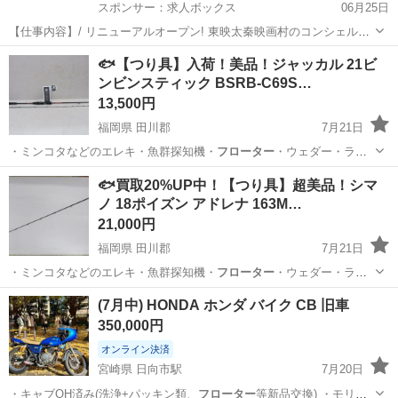
スポンサー：求人ボックス
06月25日
【仕事内容】/ リニューアルオープン! 東映太秦映画村のコンシェルジ
ュ! お仕事内容 リニューアルオープンする東映太秦映画村での 警備ス
アルバイト・パート
🐟【つり具】入荷！美品！ジャッカル 21ビ
タッフをお願いします! 目指せ!「おもてなし」のできる警備員! 具体的
ンビンスティック BSRB-C69S…
には…? ・出入管理業務...
13,500円
福岡県 田川郡
7月21日
・ミンコタなどのエレキ・魚群探知機・
フローター
・ウェダー・ライ
フJKT ■取…
福岡
田川郡
その他
釣具
🐟買取20%UP中！【つり具】超美品！シマ
ノ 18ポイズン アドレナ 163M…
21,000円
福岡県 田川郡
7月21日
・ミンコタなどのエレキ・魚群探知機・
フローター
・ウェダー・ライ
フJKT ■取…
福岡
田川郡
その他
釣具
(7月中) HONDA ホンダ バイク CB 旧車
350,000円
オンライン決済
宮崎県 日向市駅
7月20日
・キャブOH済み(洗浄+パッキン類、
フローター
等新品交換) ・モリワ