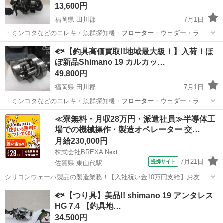
13,600円
福岡県 田川郡
7月1日
・ミンコタなどのエレキ・魚群探知機・
フローター
・ウェダー・ライ
フJKT ■取…
福岡
田川郡
その他
釣具
🐟【釣具高価買取!!地域最大級！】入荷！ほ
ぼ新品Shimano 19 カルカッ…
49,800円
福岡県 田川郡
7月1日
・ミンコタなどのエレキ・魚群探知機・
フローター
・ウェダー・ライ
フJKT ■取…
福岡
田川郡
その他
釣具
≪寮無料・月収28万円・派遣社員≫半導体工
場での機械操作・製造オペレーター 交…
月給230,000円
株式会社BREXA Next
7月21日
提携サイト
佐賀県 東山代駅
シリコンウェーハ製品の製造業務！【入社祝い金10万円支給】お友達
やカップルとの応募OK◎年間休日129日＆休出なしでプライベート充
佐賀
伊万里市
東山代駅
その他
🐟【つり具】美品!! shimano 19 アンタレス
実♪業務はクリーンルームで快適作業◎自社正社員登用制度あり★1食
HG 7.4 【釣具地…
300円～の格安食堂あり！《佐...
34,500円