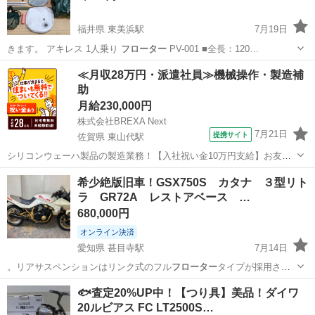
福井県 東美浜駅
7月19日
きます。 アキレス 1人乗り
フローター
PV-001 ■全長：120…
福井
三方郡
東美浜駅
その他
フローター
≪月収28万円・派遣社員≫機械操作・製造補
助
月給230,000円
株式会社BREXA Next
7月21日
提携サイト
佐賀県 東山代駅
シリコンウェーハ製品の製造業務！【入社祝い金10万円支給】お友達
やカップルとの応募OK◎年間休日129日＆休出なしでプライベート充
佐賀
伊万里市
東山代駅
その他
希少絶版旧車！GSX750S カタナ ３型リト
実♪業務はクリーンルームで快適作業◎自社正社員登用制度あり★1食
ラ GR72A レストアベース …
300円～の格安食堂あり！《佐...
680,000円
オンライン決済
愛知県 甚目寺駅
7月14日
。リアサスペンションはリンク式のフル
フローター
タイプが採用さ
れ、スポーツ走行でも姿…
愛知
あま市
甚目寺駅
スズキ
GSX
🐟査定20%UP中！【つり具】美品！ダイワ
20ルビアス FC LT2500S…