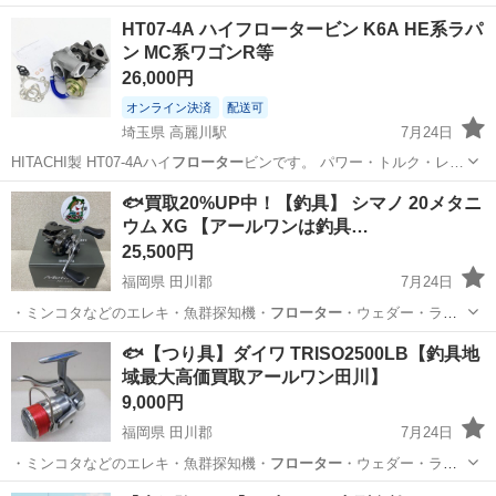
HT07-4A ハイフロータービン K6A HE系ラパ
ン MC系ワゴンR等
26,000円
オンライン決済
配送可
埼玉県 高麗川駅
7月24日
HITACHI製 HT07-4Aハイ
フローター
ビンです。 パワー・トルク・レ…
埼玉
日高市
高麗川駅
パーツ
ラパン
🐟買取20%UP中！【釣具】 シマノ 20メタニ
ウム XG 【アールワンは釣具…
25,500円
福岡県 田川郡
7月24日
・ミンコタなどのエレキ・魚群探知機・
フローター
・ウェダー・ライ
フJKT ■取…
福岡
田川郡
その他
ミンコタ
🐟【つり具】ダイワ TRISO2500LB【釣具地
域最大高価買取アールワン田川】
9,000円
福岡県 田川郡
7月24日
・ミンコタなどのエレキ・魚群探知機・
フローター
・ウェダー・ライ
フJKT ■取…
福岡
田川郡
その他
釣具