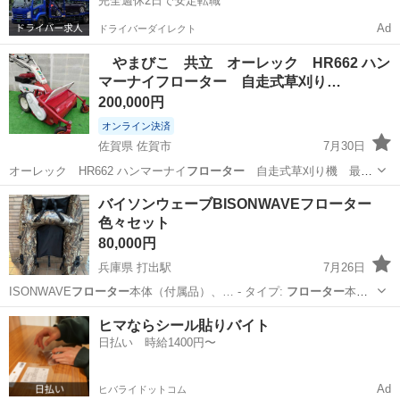
完全週休2日で安定転職
Ad
ドライバーダイレクト
やまびこ 共立 オーレック HR662 ハン
マーナイフローター 自走式草刈り…
200,000円
オンライン決済
佐賀県 佐賀市
7月30日
オーレック HR662 ハンマーナイ
フローター
自走式草刈り機 最大
8馬力 ★…
佐賀
佐賀市
その他
馬力
バイソンウェーブBISONWAVEフローター
色々セット
80,000円
兵庫県 打出駅
7月26日
ISONWAVE
フローター
本体（付属品）、… - タイプ:
フローター
本体 -
フィン…
兵庫
芦屋市
打出駅
その他
ヒマならシール貼りバイト
日払い 時給1400円〜
Ad
ヒバライドットコム