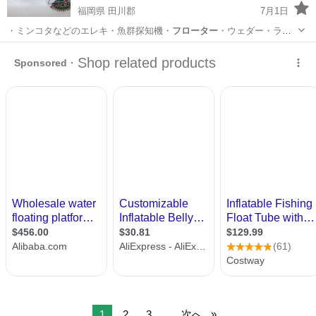
福岡県 田川郡
7月1日
・ミンコタなどのエレキ・魚群探知機・
フローター
・ウェダー・ライ
フJKT ■取…
福岡
田川郡
その他
釣具
1
2
3
...
次へ