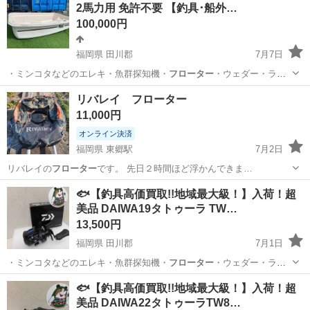
2馬力用 免許不要 【釣具･船外…
100,000円
福岡県 田川郡
7月7日
・ミンコタなどのエレキ・魚群探知機・
フローター
・ウェダー・ライ
フJKT ■取…
福岡
田川郡
その他
釣具
リバレイ フローター
11,000円
オンライン決済
福岡県 東郷駅
7月2日
リバレイの
フローター
です。 先日２時間ほど浮かんできま…
福岡
宗像市
東郷駅
その他
リバレイ
🐟【釣具高価買取!!地域最大級！】入荷！超
美品 DAIWA19タトゥーラ TW…
13,500円
福岡県 田川郡
7月1日
・ミンコタなどのエレキ・魚群探知機・
フローター
・ウェダー・ライ
フJKT ■取…
福岡
田川郡
その他
釣具
🐟【釣具高価買取!!地域最大級！】入荷！超
美品 DAIWA22タトゥーラTW8…