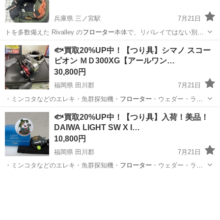
兵庫県 三ノ宮駅
7月21日
トを多数備えた Rivalley の
フローター
本体で、リバレイではない別の
フィンが…
兵庫
神戸市
三ノ宮駅
マリンスポーツ
🐟買取20%UP中！【つり具】シマノ スコー
ピオン ＭＤ300XG【アールワン…
30,800円
福岡県 田川郡
7月21日
・ミンコタなどのエレキ・魚群探知機・
フローター
・ウェダー・ライ
フJKT ■取…
福岡
田川郡
その他
釣具
🐟買取20%UP中！【つり具】入荷！美品！
DAIWA LIGHT SW X I…
10,800円
福岡県 田川郡
7月21日
・ミンコタなどのエレキ・魚群探知機・
フローター
・ウェダー・ライ
フJKT ■取…
福岡
田川郡
その他
釣具