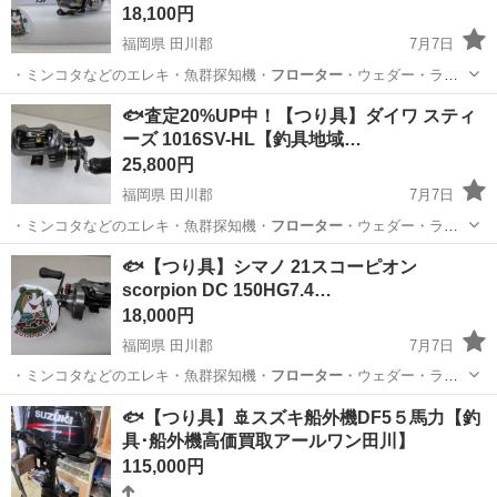
18,100円
福岡県 田川郡
7月7日
・ミンコタなどのエレキ・魚群探知機・
フローター
・ウェダー・ライ
フJKT ■取…
福岡
田川郡
その他
釣具
🐟査定20%UP中！【つり具】ダイワ スティ
ーズ 1016SV-HL【釣具地域…
25,800円
福岡県 田川郡
7月7日
・ミンコタなどのエレキ・魚群探知機・
フローター
・ウェダー・ライ
フJKT ■取…
福岡
田川郡
その他
釣具
🐟【つり具】シマノ 21スコーピオン
scorpion DC 150HG7.4…
18,000円
福岡県 田川郡
7月7日
・ミンコタなどのエレキ・魚群探知機・
フローター
・ウェダー・ライ
フJKT ■取…
福岡
田川郡
その他
釣具
🐟【つり具】🚢スズキ船外機DF5５馬力【釣
具･船外機高価買取アールワン田川】
115,000円