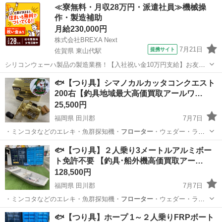
福岡
田川郡
その他
釣具
≪寮無料・月収28万円・派遣社員≫機械操
作・製造補助
月給230,000円
株式会社BREXA Next
7月21日
提携サイト
佐賀県 東山代駅
シリコンウェーハ製品の製造業務！【入社祝い金10万円支給】お友達
やカップルとの応募OK◎年間休日129日＆休出なしでプライベート充
佐賀
伊万里市
東山代駅
その他
🐟【つり具】シマノカルカッタコンクエスト
実♪業務はクリーンルームで快適作業◎自社正社員登用制度あり★1食
200右【釣具地域最大高価買取アールワ…
300円～の格安食堂あり！《佐...
25,500円
福岡県 田川郡
7月7日
・ミンコタなどのエレキ・魚群探知機・
フローター
・ウェダー・ライ
フJKT ■取…
福岡
田川郡
その他
釣具
🐟【つり具】２人乗り3メートルアルミボー
ト免許不要 【釣具･船外機高価買取アー…
128,500円
福岡県 田川郡
7月7日
・ミンコタなどのエレキ・魚群探知機・
フローター
・ウェダー・ライ
フJKT ■取り扱…
福岡
田川郡
その他
船外機
🐟【つり具】ホープ 1～２人乗りFRPボート