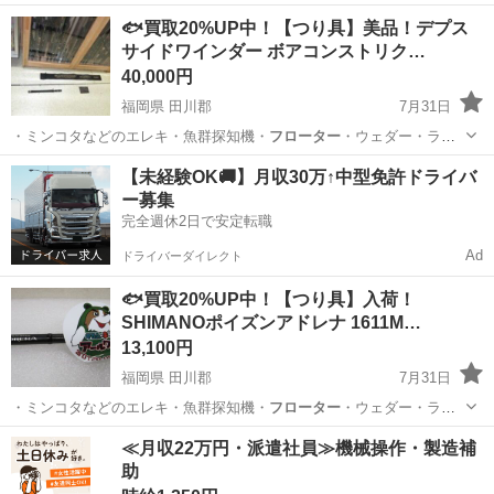
れたレブルをさらにカスタムした一台です。 ワンオフパーツ多数 エン
北海道
岩見沢市
峰延駅
ホンダ
🐟買取20%UP中！【つり具】美品！デプス
ジンは走行7000kmほどの良好な初期型エンジンに変更し、SR400の様
サイドワインダー ボアコンストリク…
にキック...
40,000円
福岡県 田川郡
7月31日
・ミンコタなどのエレキ・魚群探知機・
フローター
・ウェダー・ライ
フJKT ■取…
福岡
田川郡
その他
釣具
【未経験OK🚚】月収30万↑中型免許ドライバ
ー募集
完全週休2日で安定転職
Ad
ドライバーダイレクト
🐟買取20%UP中！【つり具】入荷！
SHIMANOポイズンアドレナ 1611M…
13,100円
福岡県 田川郡
7月31日
・ミンコタなどのエレキ・魚群探知機・
フローター
・ウェダー・ライ
フJKT ■取…
福岡
田川郡
その他
釣具
≪月収22万円・派遣社員≫機械操作・製造補
助