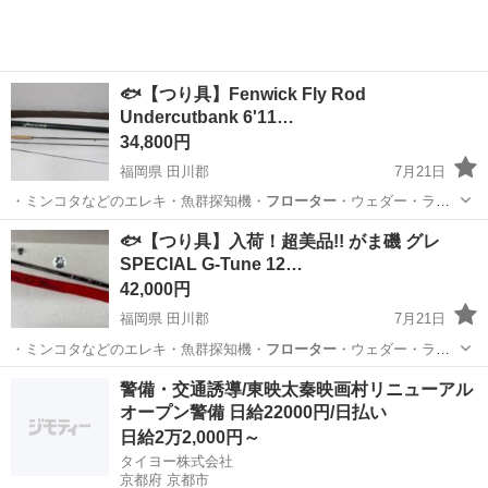
🐟【つり具】Fenwick Fly Rod
Undercutbank 6'11…
34,800円
福岡県 田川郡
7月21日
・ミンコタなどのエレキ・魚群探知機・
フローター
・ウェダー・ライ
フJKT ■取り扱…
福岡
田川郡
その他
Fenwick
🐟【つり具】入荷！超美品!! がま磯 グレ
SPECIAL G-Tune 12…
42,000円
福岡県 田川郡
7月21日
・ミンコタなどのエレキ・魚群探知機・
フローター
・ウェダー・ライ
フJKT ■取…
福岡
田川郡
その他
釣具
警備・交通誘導/東映太秦映画村リニューアル
オープン警備 日給22000円/日払い
日給2万2,000円～
タイヨー株式会社
京都府 京都市