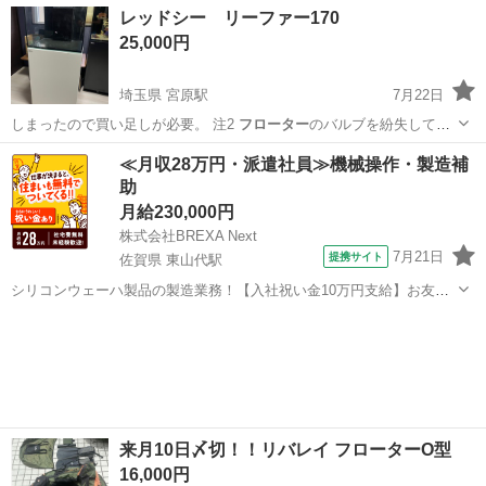
兵庫
神戸市
三ノ宮駅
マリンスポーツ
レッドシー リーファー170
25,000円
埼玉県 宮原駅
7月22日
しまったので買い足しが必要。 注2
フローター
のバルブを紛失してお
ります為、コチラ…
埼玉
さいたま市
宮原駅
その他
≪月収28万円・派遣社員≫機械操作・製造補
助
月給230,000円
株式会社BREXA Next
7月21日
提携サイト
佐賀県 東山代駅
シリコンウェーハ製品の製造業務！【入社祝い金10万円支給】お友達
やカップルとの応募OK◎年間休日129日＆休出なしでプライベート充
佐賀
伊万里市
東山代駅
その他
実♪業務はクリーンルームで快適作業◎自社正社員登用制度あり★1食
300円～の格安食堂あり！《佐...
来月10日〆切！！リバレイ フローターO型
16,000円