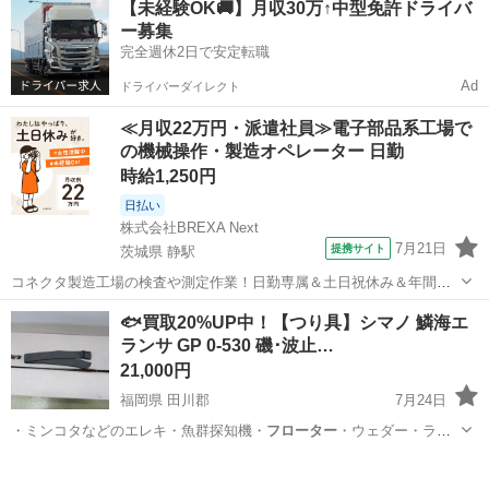
【未経験OK🚚】月収30万↑中型免許ドライバ
ー募集
完全週休2日で安定転職
Ad
ドライバーダイレクト
≪月収22万円・派遣社員≫電子部品系工場で
の機械操作・製造オペレーター 日勤
時給1,250円
日払い
株式会社BREXA Next
7月21日
提携サイト
茨城県 静駅
コネクタ製造工場の検査や測定作業！日勤専属＆土日祝休み＆年間休
日128日★クリーンルーム内作業★マイカー通勤OK＆無料駐車場あり
茨城
常陸大宮市
静駅
その他
🐟買取20%UP中！【つり具】シマノ 鱗海エ
★就業先食堂利用可！日払い制度あり！《茨城県常陸大宮市》 人気の
ランサ GP 0-530 磯･波止…
工場のお仕事 ◇コネクタ製造工...
21,000円
福岡県 田川郡
7月24日
・ミンコタなどのエレキ・魚群探知機・
フローター
・ウェダー・ライ
フJKT ■取…
福岡
田川郡
その他
釣具