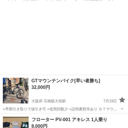
キショート管 …
宮崎
日向市
日向市駅
ホンダ
GTマウンテンバイク[早い者勝ち]
32,000円
大阪府 石橋阪大前駅
7月19日
⭐︎早期引き取りで値引き可 ⭐︎使用回数少 ⭐︎説明書類等あり ＧＴマウン
テンバイク アグレッサーコンプ 黒 2年ほど前に購入し、使用回数は
大阪
池田市
石橋阪大前駅
マウンテンバイク
フローター PV-001 アキレス 1人乗り
短時間で50回も満たないほどです。 カバーはしていましたが、風では
8,000円
がれたり雨に当た...