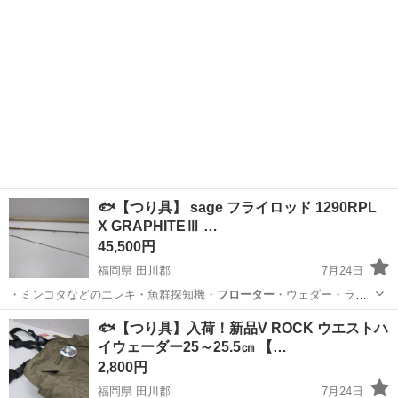
🐟【つり具】 sage フライロッド 1290RPL
X GRAPHITEⅢ …
45,500円
福岡県 田川郡
7月24日
・ミンコタなどのエレキ・魚群探知機・
フローター
・ウェダー・ライ
フJKT ■取…
福岡
田川郡
その他
釣具
🐟【つり具】入荷！新品V ROCK ウエストハ
イウェーダー25～25.5㎝ 【…
2,800円
福岡県 田川郡
7月24日