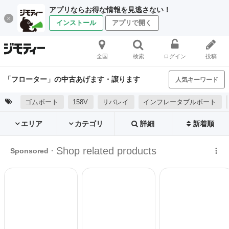
アプリならお得な情報を見逃さない！
インストール
アプリで開く
全国
検索
ログイン
投稿
「フローター」の中古あげます・譲ります
人気キーワード
ゴムボート
158V
リバレイ
インフレータブルボート
エリア
カテゴリ
詳細
新着順