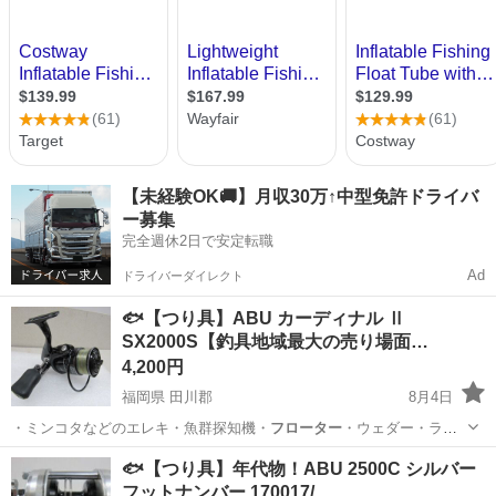
【未経験OK🚚】月収30万↑中型免許ドライバ
ー募集
完全週休2日で安定転職
Ad
ドライバーダイレクト
🐟【つり具】ABU カーディナル Ⅱ
SX2000S【釣具地域最大の売り場面…
4,200円
福岡県 田川郡
8月4日
・ミンコタなどのエレキ・魚群探知機・
フローター
・ウェダー・ライ
フJKT ■取…
福岡
田川郡
その他
釣具
🐟【つり具】年代物！ABU 2500C シルバー
フットナンバー 170017/…