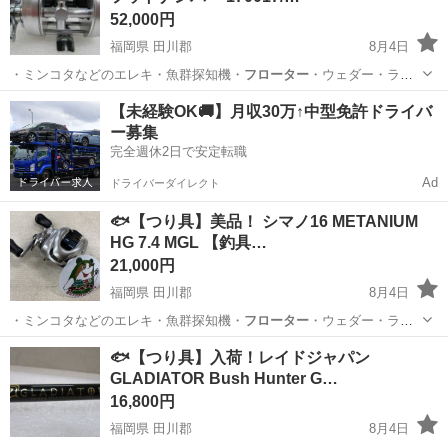
52,000円
福岡県 田川郡
8月4日
・ミンコタなどのエレキ・魚群探知機・
フローター
・ウェダー・ライ
フJKT ■取…
福岡
田川郡
その他
釣具
【未経験OK🚚】月収30万↑中型免許ドライバ
ー募集
完全週休2日で安定転職
Ad
ドライバーダイレクト
🐟【つり具】美品！ シマノ16 METANIUM
HG 7.4 MGL 【釣具…
21,000円
福岡県 田川郡
8月4日
・ミンコタなどのエレキ・魚群探知機・
フローター
・ウェダー・ライ
フJKT ■取…
福岡
田川郡
その他
釣具
🐟【つり具】入荷！レイドジャパン
GLADIATOR Bush Hunter G…
16,800円
福岡県 田川郡
8月4日