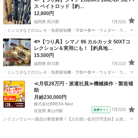
ス ベイトロッド【釣…
12,800円
福岡県 田川郡
7月21日
・ミンコタなどのエレキ・魚群探知機・
フローター
・ウェダー・ライ
フJKT ■取…
福岡
田川郡
その他
釣具
🐟【つり具】シマノ 96 カルカッタ 50XTコ
レクション＆実用にも！【釣具地…
15,500円
福岡県 田川郡
7月21日
・ミンコタなどのエレキ・魚群探知機・
フローター
・ウェダー・ライ
フJKT ■取…
福岡
田川郡
その他
釣具
≪月収28万円・派遣社員≫機械操作・製造補
助
月給230,000円
株式会社BREXA Next
7月21日
提携サイト
佐賀県 東山代駅
シリコンウェーハ製品の製造業務！【入社祝い金10万円支給】お友達
やカップルとの応募OK◎年間休日129日＆休出なしでプライベート充
佐賀
伊万里市
東山代駅
その他
実♪業務はクリーンルームで快適作業◎自社正社員登用制度あり★1食
300円～の格安食堂あり！《佐...