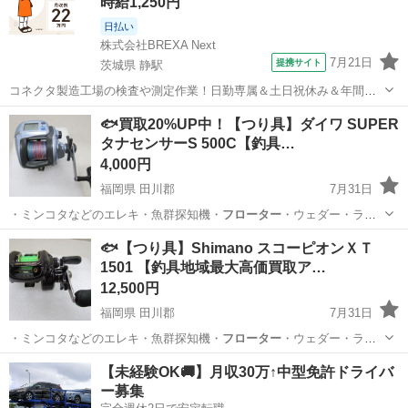
時給1,250円
日払い
株式会社BREXA Next
7月21日
提携サイト
茨城県 静駅
コネクタ製造工場の検査や測定作業！日勤専属＆土日祝休み＆年間休
日128日★クリーンルーム内作業★マイカー通勤OK＆無料駐車場あり
茨城
常陸大宮市
静駅
その他
🐟買取20%UP中！【つり具】ダイワ SUPER
★就業先食堂利用可！日払い制度あり！《茨城県常陸大宮市》 人気の
タナセンサーS 500C【釣具…
工場のお仕事 ◇コネクタ製造工...
4,000円
福岡県 田川郡
7月31日
・ミンコタなどのエレキ・魚群探知機・
フローター
・ウェダー・ライ
フJKT ■取…
福岡
田川郡
その他
釣具
🐟【つり具】Shimano スコーピオンＸＴ
1501 【釣具地域最大高価買取ア…
12,500円
福岡県 田川郡
7月31日
・ミンコタなどのエレキ・魚群探知機・
フローター
・ウェダー・ライ
フJKT ■取…
福岡
田川郡
その他
【未経験OK🚚】月収30万↑中型免許ドライバ
ー募集