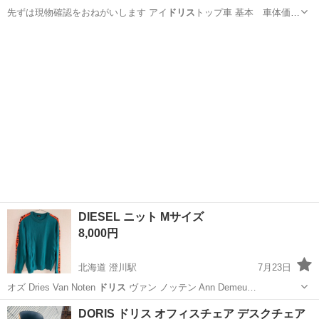
先ずは現物確認をおねがいします アイ
ドリス
トップ車 基本 車体価格
と 自賠責の…
山梨
南アルプス市
塩崎駅
ホンダ
タクト
DIESEL ニット Mサイズ
8,000円
北海道 澄川駅
7月23日
オズ Dries Van Noten
ドリス
ヴァン ノッテン Ann Demeu…
北海道
札幌市
澄川駅
セーター
DORIS ドリス オフィスチェア デスクチェア