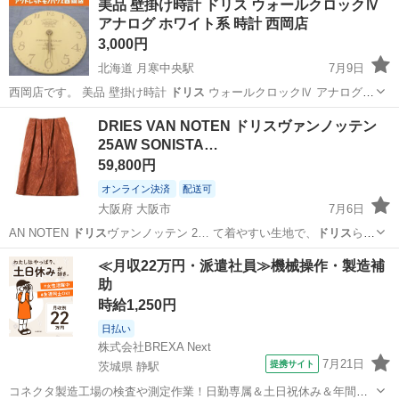
美品 壁掛け時計 ドリス ウォールクロックⅣ
アナログ ホワイト系 時計 西岡店
3,000円
北海道 月寒中央駅
7月9日
西岡店です。 美品 壁掛け時計
ドリス
ウォールクロックⅣ アナログ
ホワイ…
北海道
札幌市
月寒中央駅
時計
ドリス
DRIES VAN NOTEN ドリスヴァンノッテン
25AW SONISTA…
59,800円
オンライン決済
配送可
大阪府 大阪市
7月6日
AN NOTEN
ドリス
ヴァンノッテン 2… て着やすい生地で、
ドリス
らし
いRUSTカラ…
大阪
大阪市
スカート
新古品
≪月収22万円・派遣社員≫機械操作・製造補
助
時給1,250円
日払い
株式会社BREXA Next
7月21日
提携サイト
茨城県 静駅
コネクタ製造工場の検査や測定作業！日勤専属＆土日祝休み＆年間休