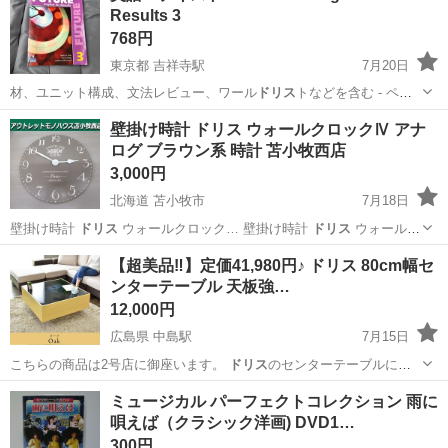
Results 3
ラクです。 【サイ...
768円
東京都 吉祥寺駅
7月20日
材、ユニット構成、文法レビュー、ワール
ドリス
トなどを含む - ペー
ジ数: 312ペ…
東京
武蔵野市
吉祥寺駅
語学、辞書
English
壁掛け時計 ドリス ウォールクロックⅣ アナ
ログ ブラウン系 時計 苫小牧西店
3,000円
北海道 苫小牧市
7月18日
壁掛け時計
ドリス
ウォールクロック… 壁掛け時計
ドリス
ウォールク
ロック…
北海道
苫小牧市
時計
ドリス
【超美品‼️】定価41,980円♪ ドリス 80cm幅セ
ンターテーブル 天板強…
12,000円
広島県 中島駅
7月15日
こちらの商品は2号店に御座います。
ドリス
のセンターテーブルにな
ります。 ★天…
広島
広島市
中島駅
テーブル
ドリス
ミュージカル パーフェクトコレクション 雨に
唄えば（クラシック洋画) DVD1…
300円