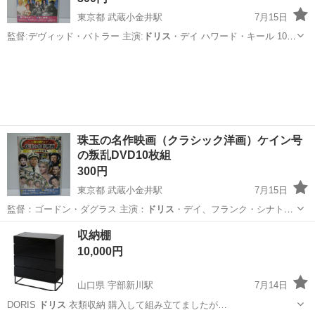
東京都 武蔵小金井駅
7月15日
監督:デヴィッド・バトラー 主演:
ドリス
・デイ ハワード・キール 10.
…
東京
小金井市
武蔵小金井駅
DVD/ブルーレイ
ジョージ
珠玉の名作映画（クラシック洋画）ケイン号
の叛乱DVD10枚組
300円
東京都 武蔵小金井駅
7月15日
監督：ゴードン・ダグラス 主演：
ドリス
・デイ、フランク・シナトラ
【シ…
東京
小金井市
武蔵小金井駅
DVD/ブルーレイ
ダグラス
収納棚
10,000円
山口県 宇部新川駅
7月14日
DORIS
ドリス
衣類収納 購入して組み立てましたが…