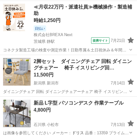
山口
宇部市
宇部新川駅
家具
≪月収22万円・派遣社員≫機械操作・製造補
助
時給1,250円
日払い
株式会社BREXA Next
7月21日
提携サイト
茨城県 静駅
コネクタ製造工場の検査や測定作業！日勤専属＆土日祝休み＆年間休
日128日★クリーンルーム内作業★マイカー通勤OK＆無料駐車場あり
茨城
常陸大宮市
静駅
その他
2脚セット ダイニングチェア 回転 ダイニン
★就業先食堂利用可！日払い制度あり！《茨城県常陸大宮市》 人気の
グチェアー 椅子 イスリビング回…
工場のお仕事 ◇コネクタ製造工...
11,500円
新潟県 新潟市
7月14日
ダイニングチェア 回転 ダイニングチェアーチェア 椅子 イスリビング
回転椅子 勉強子チェアーテイラーおしゃれ北欧 座る部分が360度回転
新潟
新潟市
椅子
新品 L字型 パソコンデスク 作業テーブル
いたします 定価 一脚 8990円 2脚セット 新品未使用で購入し一脚
4,800円
はクッシ...
石川県 小松市
7月13日
は画像を参照してください メーカー：
ドリス
品番：13359 プライム