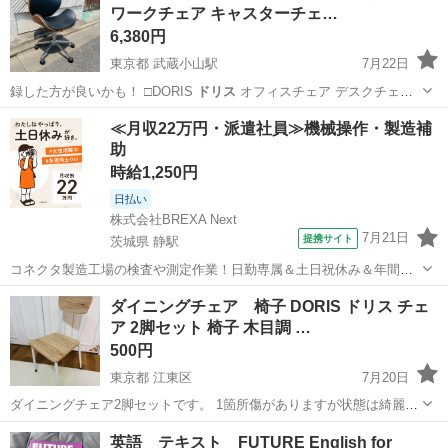
ワークチェア キャスターチェ…
6,380円
東京都 武蔵小山駅
7月22日
録した方が良いかも！ □DORIS
ドリス
オフィスチェア デスクチェア
ワーク…
東京
品川区
武蔵小山駅
椅子
≪月収22万円・派遣社員≫機械操作・製造補
助
時給1,250円
日払い
株式会社BREXA Next
7月21日
提携サイト
茨城県 静駅
コネクタ製造工場の検査や測定作業！日勤専属＆土日祝休み＆年間休
日128日★クリーンルーム内作業★マイカー通勤OK＆無料駐車場あり
茨城
常陸大宮市
静駅
その他
ダイニングチェア 椅子 DORIS ドリス チェ
★就業先食堂利用可！日払い制度あり！《茨城県常陸大宮市》 人気の
ア 2脚セット 椅子 木目調 …
工場のお仕事 ◇コネクタ製造工...
500円
東京都 江東区
7月20日
ダイニングチェア2脚セットです。 1箇所傷がありますが状態は綺麗か
と思います。 【嬉しい軽量設計】一脚当たり重量4kgと超軽量ながら
東京
江東区
椅子
英語 テキスト FUTURE English for
も耐荷重は約100kgと力持ち。簡単に持ち運べるから掃除も移動もラク