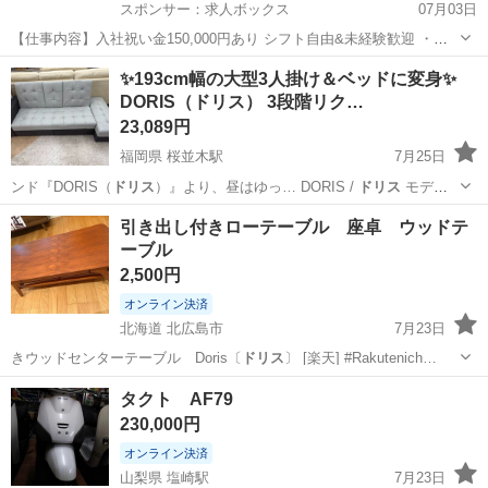
スポンサー：求人ボックス
07月03日
【仕事内容】入社祝い金150,000円あり シフト自由&未経験歓迎
・直
行直帰OK ・一部車・自転車・バイク通勤OK ・週1～OK ・日払い・
アルバイト・パート
✨193cm幅の大型3人掛け＆ベッドに変身✨
週払いOK、現金手渡しも可能です! <仕事内容> 建築・土木工事現場
DORIS（ドリス） 3段階リク…
で...
23,089円
福岡県 桜並木駅
7月25日
ンド『DORIS（
ドリス
）』より、昼はゆっ… DORIS /
ドリス
モデル
名：…
福岡
大野城市
桜並木駅
ベッド
引き出し付きローテーブル 座卓 ウッドテ
ーブル
2,500円
オンライン決済
北海道 北広島市
7月23日
きウッドセンターテーブル Doris〔
ドリス
〕 [楽天] #Rakutenich…
北海道
北広島市
テーブル
タクト AF79
230,000円
オンライン決済
山梨県 塩崎駅
7月23日