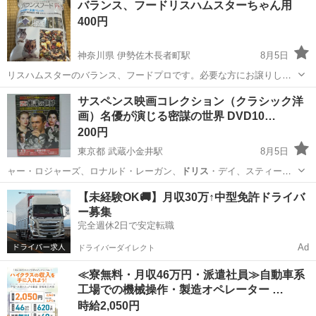
バランス、フードリスハムスターちゃん用
400円
神奈川県 伊勢佐木長者町駅
8月5日
リスハムスターのバランス、フードプロです。必要な方にお譲りしま
す。5袋あります。値段は1袋単位です。賞味期限は27年の12月までで
神奈川
横浜市
伊勢佐木長者町駅
その他
サスペンス映画コレクション（クラシック洋
す。
画）名優が演じる密謀の世界 DVD10…
200円
東京都 武蔵小金井駅
8月5日
ャー・ロジャーズ、ロナルド・レーガン、
ドリス
・デイ、スティー
ヴ・コクラン 5…
東京
小金井市
武蔵小金井駅
DVD/ブルーレイ
Crime
【未経験OK🚚】月収30万↑中型免許ドライバ
ー募集
完全週休2日で安定転職
Ad
ドライバーダイレクト
≪寮無料・月収46万円・派遣社員≫自動車系
工場での機械操作・製造オペレーター …
時給2,050円