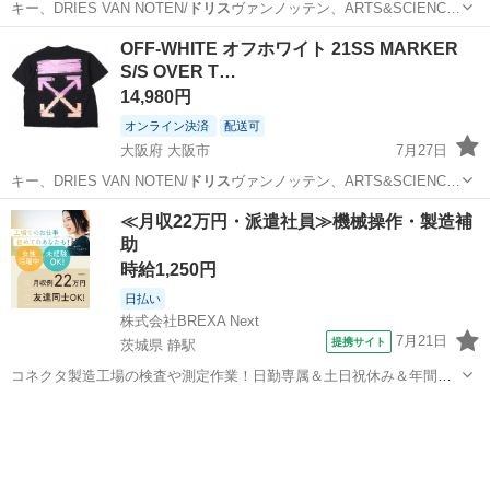
キー、DRIES VAN NOTEN/
ドリス
ヴァンノッテン、ARTS&SCIENC…
大阪
大阪市
Tシャツ
OFF-WHITE オフホワイト 21SS MARKER
S/S OVER T…
14,980円
オンライン決済
配送可
大阪府 大阪市
7月27日
キー、DRIES VAN NOTEN/
ドリス
ヴァンノッテン、ARTS&SCIENC…
大阪
大阪市
Tシャツ
≪月収22万円・派遣社員≫機械操作・製造補
助
時給1,250円
日払い
株式会社BREXA Next
7月21日
提携サイト
茨城県 静駅
コネクタ製造工場の検査や測定作業！日勤専属＆土日祝休み＆年間休
日128日★クリーンルーム内作業★マイカー通勤OK＆無料駐車場あり
茨城
常陸大宮市
静駅
その他
★就業先食堂利用可！日払い制度あり！《茨城県常陸大宮市》 人気の
工場のお仕事 ◇コネクタ製造工...