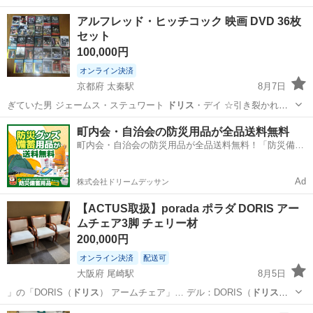
す ⭐️⭐️⭐️⭐️⭐️⭐️⭐️⭐️⭐️⭐️⭐️ ●商品詳細 ・状況に応じて、天板の大きさを変え
福岡
福岡市
七隈駅
収納家具
アルフレッド・ヒッチコック 映画 DVD 36枚
られる...
セット
100,000円
オンライン決済
京都府 太秦駅
8月7日
ぎていた男 ジェームス・ステュワート
ドリス
・デイ ☆引き裂かれた
カーテン ポール…
京都
京都市
太秦駅
DVD/ブルーレイ
ジェームス
町内会・自治会の防災用品が全品送料無料
町内会・自治会の防災用品が全品送料無料！「防災備蓄
用品ドットコム」
Ad
株式会社ドリームデッサン
【ACTUS取扱】porada ポラダ DORIS アー
ムチェア3脚 チェリー材
200,000円
オンライン決済
配送可
大阪府 尾崎駅
8月5日
」の「DORIS（
ドリス
） アームチェア」… デル：DORIS（
ドリス
）
アームチェア …
大阪
泉南市
尾崎駅
椅子