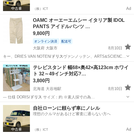
Ad
（株）ICT
OAMC オーエーエムシー イタリア製 IDOL
PANTS アイドルパンツ …
9,800円
オンライン決済
配送可
大阪府 大阪市
8月10日
キー、DRIES VAN NOTEN/
ドリス
ヴァンノッテン、ARTS&SCIENC…
大阪
大阪市
パンツ
テレビスタンド 幅68×奥42×高123cm ホワイ
ト 32～49インチ対応?…
3,800円
北海道 大谷地駅
8月10日
--- 仕様 DORIS/
ドリス
サイズ：約 ※素人採寸の為…
北海道
札幌市
大谷地駅
収納家具
自社ローンに頼らず車にノレル
理想のクルマがあるけど審査に通らない方へ
Ad
（株）ICT