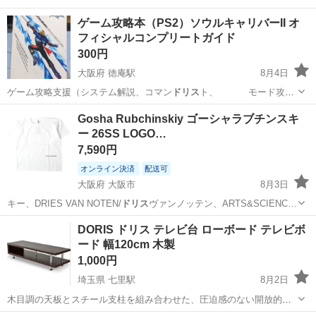
ゲーム攻略本（PS2）ソウルキャリバーII オ
フィシャルコンプリートガイド
300円
大阪府 徳庵駅
8月4日
ゲーム攻略支援（システム解説、コマン
ドリス
ト、 モード攻
略、対戦テクニッ…
大阪
東大阪市
徳庵駅
ゲーム攻略本
動画
Gosha Rubchinskiy ゴーシャラブチンスキ
ー 26SS LOGO…
7,590円
オンライン決済
配送可
大阪府 大阪市
8月3日
キー、DRIES VAN NOTEN/
ドリス
ヴァンノッテン、ARTS&SCIENC…
大阪
大阪市
Tシャツ
メゾンマルジェラ
DORIS ドリス テレビ台 ローボード テレビボ
ード 幅120cm 木製
1,000円
埼玉県 七里駅
8月2日
木目調の天板とスチール支柱を組み合わせた、圧迫感のない開放的な
デザインのロータイプAVボードです。 - デザイン: アシンメトリー -