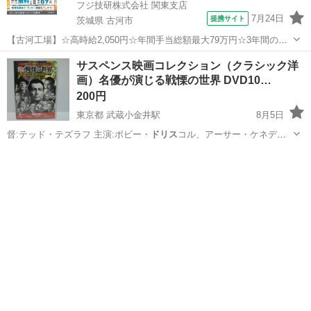
フジ技研株式会社 関東支店
7月24日
提携サイト
茨城県 古河市
【古河工場】☆高時給2,050円☆年間手当総額最大79万円☆3年間の手
当総額169万円☆年収630万円可☆寮費無料☆大手トラックメーカーで
茨城
古河市
その他
サスペンス映画コレクション（クラシック洋
の組立組付のお仕事☆自動車業界経験者積極採用中！！【20代でも年
画）名優が演じる戦慄の世界 DVD10…
収500万円が目指せる...
200円
東京都 武蔵小金井駅
8月5日
督:テッド・テズラフ 主演:ボビー・
ドリス
コル、アーサー・ケネデ
ィ、バーバラ・ヘ…
東京
小金井市
武蔵小金井駅
DVD/ブルーレイ
ジョージ