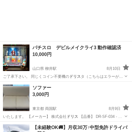
パチスロ デビルメイクライ3 動作確認済
10,000円
山口県 柳井駅
8月10日
ご了承下さい。 同じくコイン不要機の
ドリス
タ（こちらはエラーが出
ます。電源は入る…
山口
柳井市
柳井駅
その他
デビルメイクライ3
ソファー
3,000円
東京都 両国駅
8月9日
いたします。 【メーカー】 株式会社
ドリス
【品番】 DR-SF-034 - …
東京
墨田区
両国駅
ソファ
【未経験OK🚚】月収30万↑中型免許ドライバ