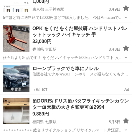
1,000円
東京都 王子神谷駅
8月9日
5年ほど前に送料込で12000円ほどで購入しました。 今はAmazonで
14990円＋送料1000円です。 神経質な方はご遠慮下さい。 クレームは
東京
北区
王子神谷駅
テーブル
デスク
OPK をくだ をくだ屋技研 ハンドリスト パレ
受け付けていません。 子どもがいるため、返信が遅れることがありま
ットトラック ハイキャッチ 手…
す。 ニ...
33,000円
香川県 太田駅
8月8日
伏石店より出品です！ をくだ ハイキャッチ 500kg ハンドリフト 入荷
しました！ 多少のサビやスレはありますが、動作は問題ありません！
香川
高松市
太田駅
その他
ローンブラックでも車にノレル
当店、人気商品です！
信販会社でクルマのローンやリースが通らなくてもクル
マをご利用いただけるサービスがあります！
Ad
（株）ICT
🎀DORIS/ドリス🎀バタフライキッチンカウン
ター🎀天板の大きさ変更可🎀2994
9,889円
福岡県 七隈駅
8月8日
⭐️⭐️⭐️⭐️⭐️⭐️⭐️⭐️⭐️⭐️⭐️ 総合リサイクルショップ リサイクルマート片江店で