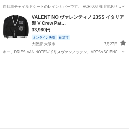
自転車チャイルドシートのレインカバーです。 RCR-008 説明書ありま
す。 雨の日のみ取り付けて使用していたので状態は良い方だと思いま
神奈川
大和市
南林間駅
キッズ用品
OGK
VALENTINO ヴァレンティノ 23SS イタリア
す。（雨の日以外は取り外して室内保管していました） 子供が成長
製 V Crew Pat…
し、使わなくなったので出...
33,980円
オンライン決済
配送可
大阪府 大阪市
7月27日
キー、DRIES VAN NOTEN/
ドリス
ヴァンノッテン、ARTS&SCIENC…
大阪
大阪市
カーディガン
スタジャン