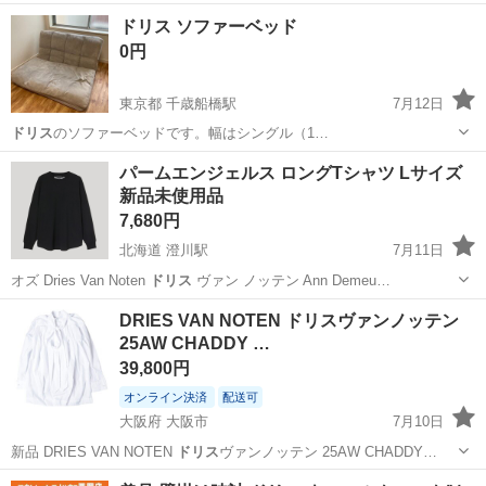
☑︎受…
石川
小松市
テーブル
ドリス ソファーベッド
0円
東京都 千歳船橋駅
7月12日
ドリス
のソファーベッドです。幅はシングル（1…
東京
世田谷区
千歳船橋駅
ソファ
パームエンジェルス ロングTシャツ Lサイズ
新品未使用品
7,680円
北海道 澄川駅
7月11日
オズ Dries Van Noten
ドリス
ヴァン ノッテン Ann Demeu…
北海道
札幌市
澄川駅
Tシャツ
リック オウエンス
DRIES VAN NOTEN ドリスヴァンノッテン
25AW CHADDY …
39,800円
オンライン決済
配送可
大阪府 大阪市
7月10日
新品 DRIES VAN NOTEN
ドリス
ヴァンノッテン 25AW CHADDY…
大阪
大阪市
シャツ
新古品