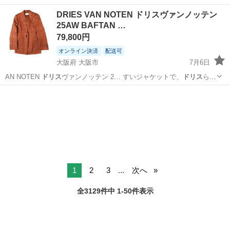
日128日★クリーンルーム内作業★マイカー通勤OK＆無料駐車場あり
茨城
常陸大宮市
静駅
その他
DRIES VAN NOTEN ドリスヴァンノッテン
★就業先食堂利用可！日払い制度あり！《茨城県常陸大宮市》 人気の
25AW BAFTAN …
工場のお仕事 ◇コネクタ製造工...
79,800円
オンライン決済
配送可
大阪府 大阪市
7月6日
AN NOTEN
ドリス
ヴァンノッテン 2… すいジャケットで、
ドリス
らし
いRUSTカラ…
大阪
大阪市
ジャケット
新古品
1
2
3
...
次へ
全3129件中 1-50件表示