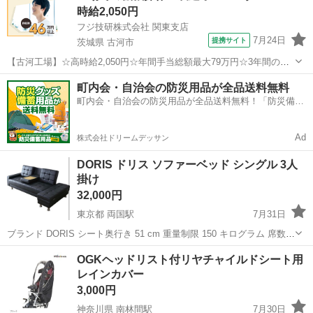
時給2,050円
フジ技研株式会社 関東支店
7月24日
提携サイト
茨城県 古河市
【古河工場】☆高時給2,050円☆年間手当総額最大79万円☆3年間の手
当総額169万円☆年収630万円可☆寮費無料☆大手トラックメーカーで
茨城
古河市
その他
町内会・自治会の防災用品が全品送料無料
の組立組付のお仕事☆自動車業界経験者積極採用中！！【20代でも年
町内会・自治会の防災用品が全品送料無料！「防災備蓄
収500万円が目指せる...
用品ドットコム」
Ad
株式会社ドリームデッサン
DORIS ドリス ソファーベッド シングル 3人
掛け
32,000円
東京都 両国駅
7月31日
ブランド DORIS シート奥行き 51 cm 重量制限 150 キログラム 席数 3
商品の寸法 1.04奥行き x 2.08幅 x 0.8高さ m 商品の重量 30 キログラ
東京
墨田区
両国駅
ソファ
OGKヘッドリスト付リヤチャイルドシート用
ム 高級感あふれる3人掛けソファベッド｜「コン...
レインカバー
3,000円
神奈川県 南林間駅
7月30日