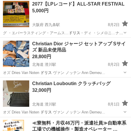
埼玉
さいたま市
七里駅
収納家具
2077【LPレコード】ALL-STAR FESTIVAL
耐荷重: 約30kg - 対応テレビサイズ: 薄型46インチまで - 天板厚さ:
5,000円
30...
大阪府 西九条駅
8月2日
グ ・エバーラスティング・アームス…
ドリス
・ディ ・シメロニ…ナ
ナ・ムスクーリ…
大阪
大阪市
西九条駅
その他
LPレコード
Christian Dior ジャージ セットアップ Sサイ
ズ 新品未使用品
28,800円
北海道 澄川駅
8月2日
オズ Dries Van Noten
ドリス
ヴァン ノッテン Ann Demeu…
北海道
札幌市
澄川駅
その他
Christian Dior
Christian Louboutin クラッチバッグ
32,000円
北海道 澄川駅
8月1日
オズ Dries Van Noten
ドリス
ヴァン ノッテン Ann Demeu…
北海道
札幌市
澄川駅
バッグ
≪寮無料・月収46万円・派遣社員≫自動車系
工場での機械操作・製造オペレーター …