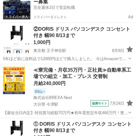
ー募集
完全週休2日で安定転職
Ad
ドライバーダイレクト
②DORIS ドリス パソコンデスク コンセント
付き 幅90 8/13まで
1,000円
東京都 王子神谷駅
8月9日
5年ほど前に送料込で12000円ほどで購入しました。 今はAmazonで
14990円＋送料1000円です。 神経質な方はご遠慮下さい。 クレームは
東京
北区
王子神谷駅
オフィス用家具
ドリス
≪寮完備・月収35万円・正社員≫自動車系工
受け付けていません。 子どもがいるため、返信が遅れることがありま
場での組立・加工・プレス 交替制
す。 ニ...
月給240,000円
日払い
株式会社BREXA Next
7月24日
提携サイト
大分県 今津駅
【最短当日内定】特別賞与総額70万円★初年度想定年収466万円！更新
インセンティブ30万円★無料の備品付き寮完備＆赴任旅費会社負担◎
大分
中津市
今津駅
その他
① DORIS ドリス パソコンデスク コンセント
業績賞与＆昇給あり！軽自動車の製造業務！ ダイハツ車の製造 大手自
付き 幅90 8/13まで
動車メーカーである『ダイ...