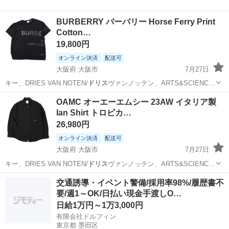
BURBERRY バーバリー Horse Ferry Print
Cotton…
19,800円
オンライン決済
配送可
大阪府 大阪市
7月27日
キー、DRIES VAN NOTEN/
ドリス
ヴァンノッテン、ARTS&SCIENC…
大阪
大阪市
Tシャツ
OAMC オーエーエムシー 23AW イタリア製
Ian Shirt トロピカ…
26,980円
オンライン決済
配送可
大阪府 大阪市
7月27日
キー、DRIES VAN NOTEN/
ドリス
ヴァンノッテン、ARTS&SCIENC…
大阪
大阪市
シャツ
交通誘導・イベント警備/採用率98%/履歴書不
要/週1～OK/日払い現金手渡しO…
日給1万円～1万3,000円
有限会社ドルフィン
東京都 墨田区