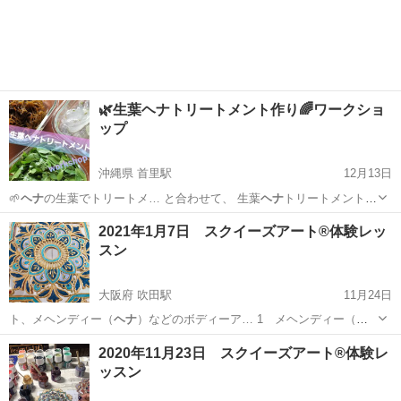
🌿生葉ヘナトリートメント作り🌈ワークショ
ップ
沖縄県 首里駅
12月13日
🌱
ヘナ
の生葉でトリートメ… と合わせて、 生葉
ヘナ
トリートメントを
作… クショップでは、
ヘナ
トリートメント作り… 、 ゆっくり育てた
沖縄
南城市
首里駅
ものづくり
ヘナ
2021年1月7日 スクイーズアート®️体験レッ
ヘナ
です。 とんぼやイ… 穫したフレッシュな
ヘナ
の生葉を使用しま
スン
す… り！ 🌈内容🌈 ヘ...
大阪府 吹田駅
11月24日
ト、メヘンディー（
ヘナ
）などのボディーア… 1 メヘンディー（
ヘ
ナ
）の技法で
大阪
吹田市
吹田駅
絵画
アート
2020年11月23日 スクイーズアート®️体験レ
ッスン