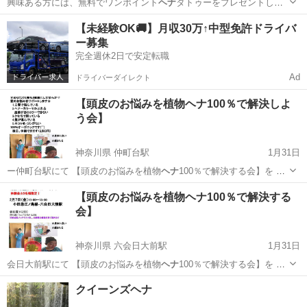
興味ある方には、無料でワンポイント
ヘナ
タトゥーをプレゼントしま
す。 ■…
東京
墨田区
浅草駅
イラスト
曼荼羅
【未経験OK🚚】月収30万↑中型免許ドライバ
ー募集
完全週休2日で安定転職
Ad
ドライバーダイレクト
【頭皮のお悩みを植物ヘナ100％で解決しよ
う会】
神奈川県 仲町台駅
1月31日
ー仲町台駅にて 【頭皮のお悩みを植物
ヘナ
100％で解決する会】を 開
催致しま…
神奈川
横浜市
仲町台駅
その他
ヘナ
【頭皮のお悩みを植物ヘナ100％で解決する
会】
神奈川県 六会日大前駅
1月31日
会日大前駅にて 【頭皮のお悩みを植物
ヘナ
100％で解決する会】を 開
催致しま…
神奈川
藤沢市
六会日大前駅
その他
ヘナ
クイーンズヘナ