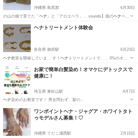
沖縄県 島尻郡
6月30日
の山の畑で育てた「
ヘナ
」と「アロエベラ」… sounds】様の
ヘナ
ペー
ストを使って行…
沖縄
島尻郡
その他
ヘナ
ヘナトリートメント体験会
奈良県 御所駅
6月23日
ヘナ
教室を開催していま… す！
ヘナ
トリートメントで、… 0%のオー
ガニック
ヘナ
トリートメントです…
奈良
御所市
御所駅
その他
ヘナ
お家で簡単白髪染め！オマケにデトックスで
健康に！
埼玉県 東松山駅
4月7日
ヘナ
染めのお教室です！ 男女問わず、髪の…
埼玉
東松山市
東松山駅
美容健康
デトックス
ワンポイントヘナ・ジャグア・ホワイトタト
ゥモデルさん募集！♡
沖縄県 てだこ浦西駅
2月15日