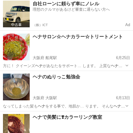
兵庫
姫路市
飾磨駅
ヘッドスパ
ヘナ
自社ローンに頼らず車にノレル
理想のクルマがあるけど審査に通らない方へ
Ad
（株）ICT
ヘナサロン☆ヘナカラー☆トリートメント
大阪府 船尾駅
6月25日
方に！ クイーンズ
ヘナ
があなたをサポート… します。 上質な
ヘナ
体
験が初回2,50… て見ませんか？
ヘナ
をやったことがある… です。特
大阪
堺市
船尾駅
ヘッドスパ
ヘナ
ヘナのぬりっこ勉強会
に初めての
ヘナ
の際は、練り方、塗… もいるようです。
ヘナ
の専門家
がわかりや…
大阪府 大阪駅
6月13日
なってしまった髪も
ヘナ
をする事で、地肌か… ります。 そんな
ヘナ
を
たくさんの女性に… っていただきたくて
ヘナ
会を定期的に開催す…
大阪
大阪市
大阪駅
ヘアメイク
ヘナ
ヘナで美髪に❣️カラーリング教室