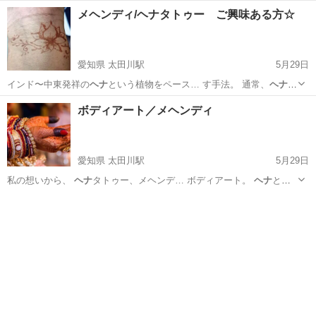
メヘンディ/ヘナタトゥー ご興味ある方☆
愛知県 太田川駅
5月29日
インド〜中東発祥の
ヘナ
という植物をペース… す手法。 通常、
ヘナ
の
色味が茶色っぽい… 間ほど染まります。
ヘナ
は、日本でも最近白…
愛知
東海市
太田川駅
メイク
ヘナ
ボディアート／メヘンディ
愛知県 太田川駅
5月29日
私の想いから、
ヘナ
タトゥー、メヘンデ… ボディアート。
ヘナ
とい
う植物を用いて…
愛知
東海市
太田川駅
その他
ヘナ