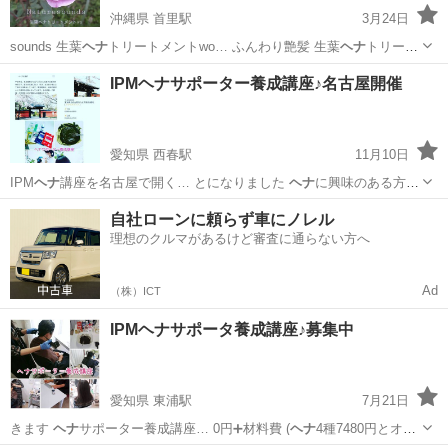
沖縄県 首里駅
3月24日
sounds 生葉
ヘナ
トリートメントwo… ふんわり艶髪 生葉
ヘナ
トリート
メント！！… 撹拌し、出来上がる
ヘナ
トリートメントの酸… とができ
沖縄
島尻郡
首里駅
その他
ヘナ
IPMヘナサポーター養成講座♪名古屋開催
ます。
ヘナ
の成分のひとつに抗… イドの酸化を防いだ
ヘナ
トリートメ
ントに仕… 最適...
愛知県 西春駅
11月10日
IPM
ヘナ
講座を名古屋で開く… とになりました
ヘナ
に興味のある方な
ら… ヘッドマッサージ、
ヘナ
の塗り方) 進み… 8000円
ヘナ
代4000
愛知
北名古屋市
西春駅
美容健康
ヘナ
自社ローンに頼らず車にノレル
円、オイ… 0円 余った
ヘナ
はお持ち帰りです … 次回の
ヘナ
でお...
理想のクルマがあるけど審査に通らない方へ
Ad
（株）ICT
IPMヘナサポータ養成講座♪募集中
愛知県 東浦駅
7月21日
きます
ヘナ
サポーター養成講座… 0円➕材料費 (
ヘナ
4種7480円とオ…