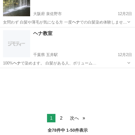
大阪府 泉佐野市
12月2日
女問わず 白髪や薄毛が気になる方 一度
ヘナ
での白髪染め体験しません
か？ お知り合…
大阪
泉佐野市
ヘアメイク
ヘナ教室
千葉県 五井駅
12月2日
100%
ヘナ
で染めます。 白髪がある人、ボリューム…
千葉
市原市
五井駅
ヘアメイク
1
2
次へ
全78件中 1-50件表示