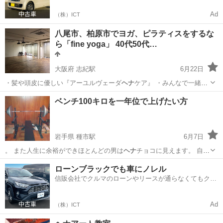
Ad
（株）ICT
八尾市、柏原市でヨガ、ピラティスをするな
ら「fine yoga」 40代50代…
大阪府 志紀駅
6月22日
・髪や頭皮に優しい『アーユルヴェーダ
ヘナ
ケア』 ・みんなで一緒に
体内リセット…
大阪
八尾市
志紀駅
ヨガ
クラス
ベンチ100キロを一年位で上げたい方
岩手県 種市駅
6月7日
。 また人生に余裕ができほとんどの男は
ヘナ
チョコに見えます。 自分
に自信の無い方…
岩手
二戸市
種市駅
家庭教師
ローンブラックでも車にノレル
信販会社でクルマのローンやリースが通らなくてもクル
マをご利用いただけるサービスがあります！
Ad
（株）ICT