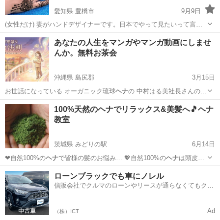
愛知県 豊橋市
9月9日
(女性だけ) 妻がハンドデザイナーです。日本でやって見たいって言わ
れて、ここで初めてアップしました。 デザインによって時間が違いま
愛知
豊橋市
メイク
ハンド
あなたの人生をマンガやマンガ動画にしませ
すが30分ぐらいかかります。 赤色になります。色は3日ぐらいで抜き
んか。無料お茶会
ます。 値段は500...
沖縄県 島尻郡
3月15日
お世話になっている オーガニック琉球
ヘナ
の 中村はる美社長さんの物
語が、 …
沖縄
島尻郡
その他
漫画
100%天然のヘナでリラックス&美髪へ🎵ヘナ
教室
茨城県 みどりの駅
6月14日
❤︎自然100%の
ヘナ
で皆様の髪のお悩み… 💖自然100%の
ヘナ
は頭皮に
優しく自然… 色に 💖傷んだ髪に
ヘナ
が付着しトリートメ… に 気にな
茨城
つくば市
みどりの駅
ヘアメイク
ヘナ
ローンブラックでも車にノレル
るけど
ヘナ
が自分に合わないか…
信販会社でクルマのローンやリースが通らなくてもクル
マをご利用いただけるサービスがあります！
Ad
（株）ICT