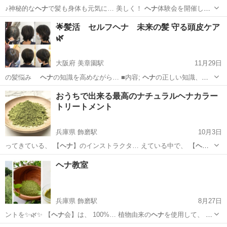
♪神秘的な
ヘナ
で髪も身体も元気に… 美しく！
ヘナ
体験会を開催して
い… ます。
ヘナ
とは？ あなたに合った
ヘナ
の色や配合を考え体… で
埼玉
久喜市
久喜駅
その他
ヘナ
🌟髪活 セルフヘナ 未来の髪 守る頭皮ケア
きます。
ヘナ
に興味があったけど… いね！ もちろん
ヘナ
のことす
🌿
ら...
大阪府 美章園駅
11月29日
の髪悩み
ヘナ
の知識を高めながら… ■内容;
ヘナ
の正しい知識、セ
ル… フ
ヘナ
・塗り方の向上を目… ■初心者 セルフ
ヘナ
00円 洗髪
大阪
大阪市
美章園駅
生活知識
おうちで出来る最高のナチュラルヘナカラー
ブロー
ヘナ
代込み 阿倍…
トリートメント
兵庫県 飾磨駅
10月3日
ってきている、 【
ヘナ
】のインストラクタ… えている中で、 【
ヘ
ナ
】の効果性・安全性… ントをお教えする【
ヘナ
のお教室】をさせ
兵庫
姫路市
飾磨駅
ハーブ
ヘナ
ヘナ教室
て… 髪の毛を「労わる」
ヘナ
カラーに、 あなた… 植物由来100%の
ヘ
ナ
なので、 植物アレ… いと...
兵庫県 飾磨駅
8月27日
ントを✨🌿✨ 【
ヘナ
会】は、 100%… 植物由来の
ヘナ
を使用して、 髪
の… 下さい✨💗✨ 【
ヘナ
会】 体験 2,5…