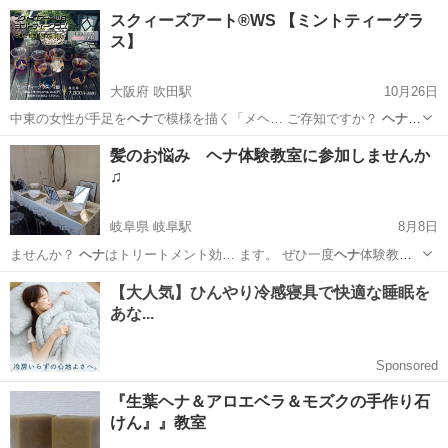
奈良
橿原市
その他
ヘナ
スクィーズアート®︎WS 【ミントティーグラ
ス】
大阪府 吹田駅
10月26日
中東の女性が手足を
ヘナ
で模様を描く「メヘ… ご存知ですか？
ヘナ
を
円すい状のコーン… ５ もちろん
ヘナ
を使用して、メヘン…
大阪
吹田市
吹田駅
その他
アート
髪のお悩み ヘナ体験教室に参加しませんか
♫
岐阜県 岐阜駅
8月8日
ませんか？
ヘナ
はトリートメント効… ます。 ぜひ一度
ヘナ
体験教室
を受けてみ…
岐阜
岐阜市
岐阜駅
その他
ヘナ
『生葉ヘナ＆アロエベラ＆モズクの手作り石
けん』』教室