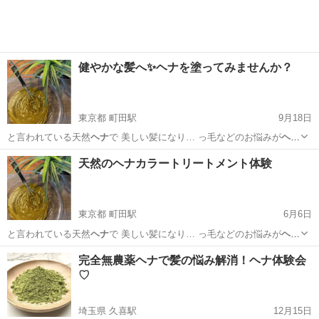
健やかな髪へ✨ヘナを塗ってみませんか？
東京都 町田駅
9月18日
と言われている天然
ヘナ
で 美しい髪になり… っ毛などのお悩みが
ヘナ
で美髪に✨
東京
町田市
町田駅
美容健康
ヘナ
天然のヘナカラートリートメント体験
東京都 町田駅
6月6日
と言われている天然
ヘナ
で 美しい髪になり… っ毛などのお悩みが
ヘナ
で美髪に✨
東京
町田市
町田駅
その他
ヘナ
完全無農薬ヘナで髪の悩み解消！ヘナ体験会
♡
埼玉県 久喜駅
12月15日