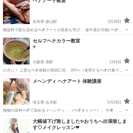
ヘナアート教室
奈良県 築山駅
3月18日
物染料で肌を染める
ヘナ
アートの技術を学び… 途中退出可能)
ヘナ
ア
ートは絵が上手く… ります。 市販の
ヘナ
コーンを使わず、天… 然の
奈良
北葛城郡
築山駅
その他
ヘナアート
セルフヘナカラー教室
ヘナ
で1からつくる為、… 。また、市販のもの
ヘナ
コーンの先が細い
為…
大阪府 湊駅
2月6日
の方に！ 上質な
ヘナ
体験が初回2,50… 0円〜（使用する
ヘナ
の量で金
額変わりま… て見ませんか？
ヘナ
を体験したことがあ… です。特に
大阪
堺市
湊駅
その他
ヘナ
メヘンディ ヘナアート 体験講座
初めての
ヘナ
の際は、練り方、塗… もいるようです。
ヘナ
の専門家が
わかりや… ロンに...
埼玉県 志木駅
5月29日
植物の染料
ヘナ
で染めるメヘンディ… （
ヘナ
タトゥー）。 中東… ト
施描します。
ヘナ
アート メヘンディ…
ヘナ
タトゥー 参加…
埼玉
新座市
志木駅
その他
大幅値下げ致しました✨おうちへ出張致しま
す♡メイクレッスン❤︎