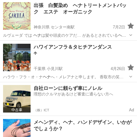
してやりたい ★
ヘナ
のことを詳しく知り… たい ★
ヘナ
の材料を安く
愛知
知多郡
東浦駅
エステ
ヘナ
出張 白髪染め ヘナトリートメントパッ
買いた… に導入したい ★
ヘナ
を販売したい ★… いろんな事が...
ク エステ オーガニック
神奈川県 センター南駅
7月2日
ルヴェーダ では
ヘナ
は髪や頭皮のケアだ… があるとされている
ヘ
ナ
。 白髪にはもちろ… SAKURAは出張
ヘナ
セラピーのお店です… ヘ
神奈川
横浜市
センター南駅
ヘッドスパ
ヘナ
ハワイアンフラ＆タヒチアンダンス
ッドマッサージ&
ヘナ
施術時間 60… は 天然１００％の
ヘナ
を使用し
ています。…
千葉県 小見川駅
4月26日
ハラウ・フラ・オ・ナ
ヘナ
へ・メレアナと申します。 香取市の笑…
千葉
香取市
小見川駅
フラダンス
フラ
自社ローンに頼らず車にノレル
理想のクルマがあるけど審査に通らない方へ
Ad
（株）ICT
メヘンディ、ヘナ、ハンドデザイン、いかが
でしょうか？