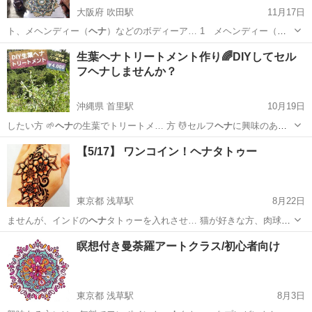
大阪府 吹田駅
11月17日
ト、メヘンディー（
ヘナ
）などのボディーア… 1 メヘンディー（
ヘ
ナ
）の技法で
大阪
吹田市
吹田駅
その他
アート
生葉ヘナトリートメント作り🌈DIYしてセル
フヘナしませんか？
沖縄県 首里駅
10月19日
したい方 🌱
ヘナ
の生葉でトリートメ… 方 💆セルフ
ヘナ
に興味のある
方 … 縄南城の畑で育てた
ヘナ
の生葉を使い、 … 合わせて、 生葉
ヘナ
沖縄
南城市
首里駅
その他
ヘナ
【5/17】 ワンコイン！ヘナタトゥー
トリートメントを作… 等)で、約70本の
ヘナ
がゆっくり育ってい… ...
東京都 浅草駅
8月22日
ませんが、インドの
ヘナ
タトゥーを入れさせ… 猫が好きな方、肉球
ヘ
ナ
もお入れします。
東京
墨田区
浅草駅
その他
インド
瞑想付き曼荼羅アートクラス/初心者向け
東京都 浅草駅
8月3日