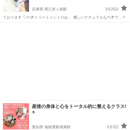
兵庫県 西江井ヶ島駅
3月25日
ております ♡
ヘナ
トリートメントのお… 優しいナチュラルな
ヘナ
で
艶々つるんの髪質…
兵庫
明石市
西江井ヶ島駅
メイク
産後の身体と心をトータル的に整えるクラス!
愛知県 瑞穂運動場東駅
6月3日