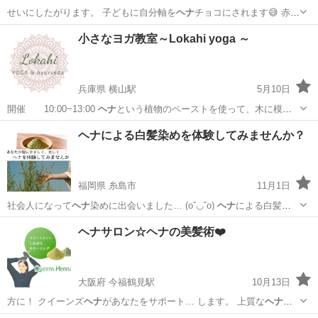
せいにしたがります。 子どもに自分軸を
ヘナ
チョコにされます😅 赤ち
ゃん、子ども…
愛知
名古屋市
瑞穂運動場東駅
その他
クラス
小さなヨガ教室～Lokahi yoga ～
兵庫県 横山駅
5月10日
開催 10:00~13:00
ヘナ
という植物のペーストを使って、木に模
様…
兵庫
三田市
横山駅
ヨガ
YOGA
ヘナによる白髪染めを体験してみませんか？
福岡県 糸島市
11月1日
社会人になって
ヘナ
染めに出会いました… (o˘◡˘o)
ヘナ
による白髪染
めは、… になりました✨
ヘナ
染め仲間が出来たら…
福岡
糸島市
その他
ヘナ
ヘナサロン☆ヘナの美髪術❤️
大阪府 今福鶴見駅
10月13日
方に！ クイーンズ
ヘナ
があなたをサポート… します。 上質な
ヘナ
体
験が初回2,50… て見ませんか？
ヘナ
をやったことがある… です。特