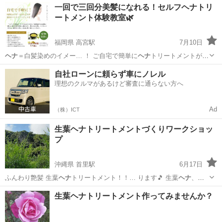
大阪
大阪市
今福鶴見駅
ヘッドスパ
ヘナ
一回で三回分美髪になれる！セルフヘナトリ
に初めての
ヘナ
の際は、練り方、塗… もいるようです。
ヘナ
の専門家
ートメント体験教室🌿
がわかりや…
福岡県 高宮駅
7月10日
ヘナ
＝白髪染めのイメー… ！ ご自宅で簡単に
ヘナ
トリートメントが
出…
福岡
福岡市
高宮駅
ハーブ
ヘナ
自社ローンに頼らず車にノレル
理想のクルマがあるけど審査に通らない方へ
Ad
（株）ICT
生葉ヘナトリートメントづくりワークショッ
プ
沖縄県 首里駅
6月17日
ふんわり艶髪 生葉
ヘナ
トリートメント！！… ります🎵 生葉
ヘナ
、生
もずく、新鮮な… かうビタミン豊富な
ヘナ
トリートメントがで… ョン
沖縄
南城市
首里駅
ものづくり
ヘナ
生葉ヘナトリートメント作ってみませんか？
でゆっくり生葉
ヘナ
を作ります。WSご… オル、お飲み物
ヘナ
は南城
市の畑で出来…