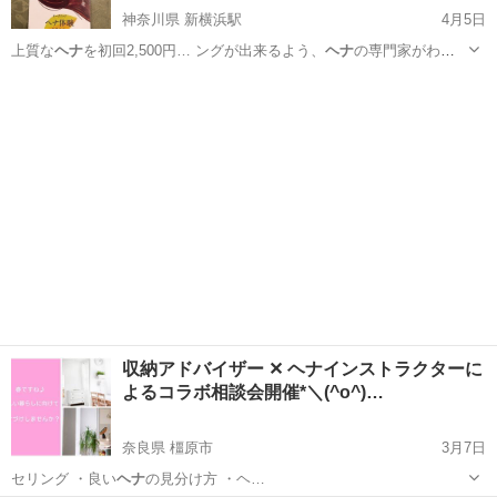
神奈川県 新横浜駅
4月5日
上質な
ヘナ
を初回2,500円… ングが出来るよう、
ヘナ
の専門家がわか
りや… きます♪ ご自分で
ヘナ
でのカラーリングは…
神奈川
横浜市
新横浜駅
ヘッドスパ
ヘナ
収納アドバイザー ✕ ヘナインストラクターに
よるコラボ相談会開催*＼(^o^)…
奈良県 橿原市
3月7日
セリング ・良い
ヘナ
の見分け方 ・ヘ…