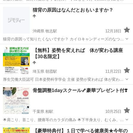
むため、 カイロプラクティックを学ぶ方が増えてます! 知識は一生の
岐阜
土岐市
土岐市駅
カイロ
カイロプラクティック
猫背の原因はなんだとおもいますか？
財産です! カイロプラクティックライセンス取得も応援中！ 自分の体
を整えられる運動用具お一つ...
沖縄県 牧志駅
12月18日
猫背の原因って知りたくないですか？ カイロキャンディーズのなつき
です〜😊 那覇市でカイロプラクティック体験を開催します! 肩こり、
沖縄
那覇市
牧志駅
カイロ
【無料】姿勢を変えれば 体が変わる講座
首コリ、腰痛、産後の骨盤の開きが気になる方、寝付きがわるい、寝
【30名限定】
不足、足のむくみ、...
埼玉県 朝霞駅
11月22日
厚生労働大臣認可 日本姿勢科学学会 主催 姿勢が変われば 体が変わる
講座 in埼玉県朝霞市 (初開催！！) 講座を受講後、 神の手「健康科学博
埼玉
朝霞市
朝霞駅
カイロ
姿勢
骨盤調整1dayスクール🦴豪華プレゼント付❣️
士 井元雄一」の 施術が無料で受けられます！ \\こんな方におすすめ//
...
千葉県 柏駅
10月25日
🌟肩こり、首こり、腰痛等のカラダの痛み 🌟下半身太り、むくみ、冷
え、しびれ、眠りが浅い等のカラダの不調 →なぜ起こるの？原因を考
千葉
柏市
柏駅
カイロ
骨盤
【豪華特典付】１日で学べる健康美★今年の
えたことがありますか？？ 🌟産後の骨盤ケア →やった方がいいと聞く