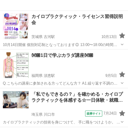
カイロプラクティック・ライセンス習得説明
会
茨城県 古河駅
10月13日
10月14日開催 個別対応制となっております😊 13:00〜18:00の時間帯
で、 ご希望のお時間をご予約下さいませ♪ ❤︎参加費❤︎ 無料 💫当日聞け
茨城
古河市
古河駅
カイロ
カイロプラクティック
👐🏼1日で学ぶカラダ講座👐🏼
る内容（所要時間90分程度）💫 ●カイロプラクティックって何？ ●
仕...
福岡県 須恵駅
9月5日
Q.こちらの講座に参加される方ってどんな方？ A1.繰り返す不調の理
由を知りたい方👀 A2.手に職を持ちたい方🖐️ A3.これからの人生、元気
福岡
糟屋郡
須恵駅
カイロ
シーメイト
「私でもできるの？」を確かめる・カイロプ
でいたいあなたに🩻 ＜開催日・会場＞ 9/20(土) 志免町総合福祉施設
ラクティックを体感する☆一日体験・就職…
シーメ...
7月24日
提携サイト
埼玉県 川口市
カイロプラクティックの技術を身につけて、 手に職をつけようか。 就
職先をしようか。 期待と同時に湧いてくる不安を解消するために、 一