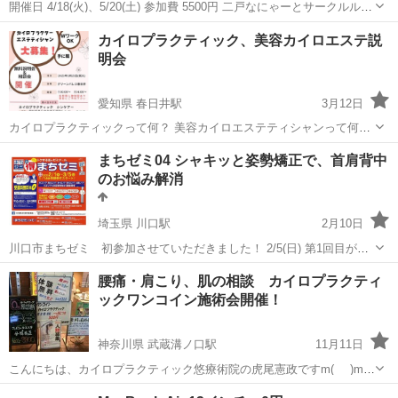
開催日 4/18(火)、5/20(土) 参加費 5500円 二戸なにゃーとサークルルー
ム 自分の身体についてどんなことを知っていますか？ 改めて学んでみ
岩手
二戸市
二戸駅
カイロ
姿勢
カイロプラクティック、美容カイロエステ説
ると色々なことが見えてきます。 身体のこと、骨のこと、筋肉のこ
明会
と、 カ...
愛知県 春日井駅
3月12日
カイロプラクティックって何？ 美容カイロエステティシャンって何？
体の痛みなんででるの？ 予防する為には？ 免疫力を上げる為には？
愛知
春日井市
春日井駅
カイロ
カイロプラクティック
まちゼミ04 シャキッと姿勢矯正で、首肩背中
仕事にするには？ いろんなお話を聞ける説明会を開催します(*^^*) 体
のお悩み解消
の事を知り、みんな...
埼玉県 川口駅
2月10日
川口市まちゼミ 初参加させていただきました！ 2/5(日) 第1回目が終
わりました 『とても良かった』 『次回も是非やってほしい』など 大
埼玉
川口市
川口駅
カイロ
姿勢矯正
腰痛・肩こり、肌の相談 カイロプラクティ
好評のお声を沢山頂けて嬉しいです😊 ⬇️参加された方のお悩み⬇...
ックワンコイン施術会開催！
神奈川県 武蔵溝ノ口駅
11月11日
こんにちは、カイロプラクティック悠療術院の虎尾憲政ですm(_ _)m
10/1(土)川崎市高津区新作1-19-1 川崎市民プラザにて、ワンコイン施術
神奈川
川崎市
武蔵溝ノ口駅
カイロ