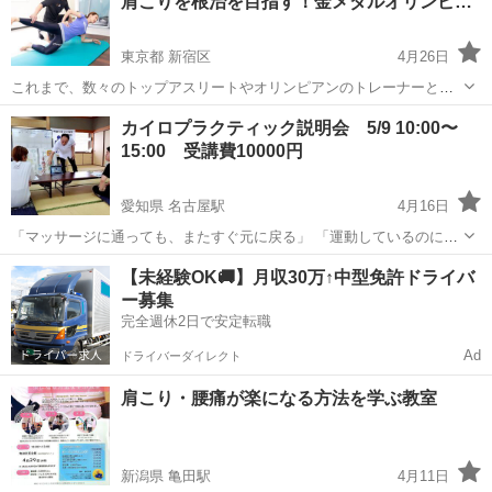
肩こりを根治を目指す！金メダルオリンピ…
■■■■■■■■■■■■■■■■■ ①【...
東京都 新宿区
4月26日
これまで、数々のトップアスリートやオリンピアンのトレーナーとし
て活躍してきた遠山先生のYouTubeチャンネルを作ることになり、実
東京
新宿区
カイロ
カイロプラクティック説明会 5/9 10:00〜
際に、身体に不調がある方（腰が痛い、肩が痛い、関節が痛いなど）
15:00 受講費10000円
でお困りの方の、姿勢改善をするリ...
愛知県 名古屋駅
4月16日
「マッサージに通っても、またすぐ元に戻る」 「運動しているのに、
なかなか体が変わらない」 その原因、“筋肉”ではなく“姿勢と骨格”にあ
愛知
名古屋市
名古屋駅
カイロ
カイロプラクティック
【未経験OK🚚】月収30万↑中型免許ドライバ
るかもしれません。 本説明会では、カイロプラクティックの視点から
ー募集
なぜ不調...
完全週休2日で安定転職
Ad
ドライバーダイレクト
肩こり・腰痛が楽になる方法を学ぶ教室
新潟県 亀田駅
4月11日