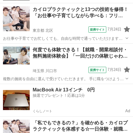
カイロプラクティックと13つの技術を修得！
「お仕事や子育てしながら学べる：フリ…
7月24日
提携サイト
東京都 北区
お仕事や子育てでお忙しくても、自由な時間で通っていただけます。
開業経験のある講師陣から、“本物の癒す技術”を学び、 手に職をつけ
東京
北区
カイロ
何度でも体験できる！【就職・開業相談付・
られる技術と知識をマイペースで修得できます。 －受講できる講座－
無料施術体験会】「一回だけの体験じゃわ…
★実技 整体 ボディケア...
7月24日
提携サイト
埼玉県 川口市
複数の施術を自由に選んで受けていただきます。 手に職をつけよう
か。 趣味からやってみようか。 期待と同時に湧いてくる不安を解消す
埼玉
川口市
カイロ
MacBook Air 13インチ 0円
るために、 整体や周辺の手技を、一日を丸々使って、 体験します。
抽選でプレゼント！応募は1分
入学前から就職先をご紹介...
Ad
くらしノート
「私でもできるの？」を確かめる・カイロプ
ラクティックを体感する☆一日体験・就職…