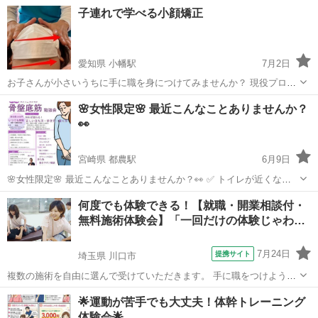
か。 趣味からやってみようか。 期待と同時に湧いてくる不安を解消す
東京
北区
カイロ
子連れで学べる小顔矯正
るために、 整体や周辺の手技を、一日を丸々使って、 体験します。
入学前から就職先をご紹介...
愛知県 小幡駅
7月2日
お子さんが小さいうちに手に職を身につけてみませんか？ 現役プロが
教える結果の出る小顔矯正を短時間で学べます。 受講料は７時間で
愛知
名古屋市
小幡駅
カイロ
小顔
🌸女性限定🌸 最近こんなことありませんか？
77,000円‼️ お友達と一緒に覚えれば ペア割で2人で130,000円 今なら小
👀
顔矯正には...
宮崎県 都農駅
6月9日
🌸女性限定🌸 最近こんなことありませんか？👀 ✅ トイレが近くなっ
た気がする ✅ くしゃみや笑った時にヒヤッ💦 ✅ お腹に力が入りにく
宮崎
児湯郡
都農駅
カイロ
骨盤底筋
何度でも体験できる！【就職・開業相談付・
い ✅ 出産後から体の変化を感じる ✅ 将来の尿もれがちょっと心配…
無料施術体験会】「一回だけの体験じゃわ…
実はそ...
7月24日
提携サイト
埼玉県 川口市
複数の施術を自由に選んで受けていただきます。 手に職をつけよう
か。 趣味からやってみようか。 期待と同時に湧いてくる不安を解消す
埼玉
川口市
カイロ
🌟運動が苦手でも大丈夫！体幹トレーニング
るために、 整体や周辺の手技を、一日を丸々使って、 体験します。
体験会🌟