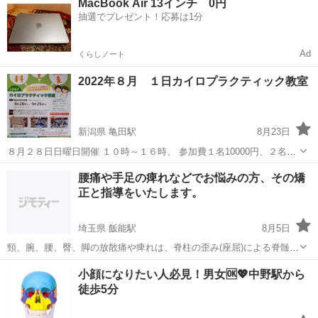
MacBook Air 13インチ 0円
会致します(^ ^) 時間は10:00～17:00頃迄行います。...
抽選でプレゼント！応募は1分
カイロプラクティック
Ad
くらしノート
2022年８月 １日カイロプラクティック教室
新潟県 亀田駅
8月23日
８月２８日日曜日開催 １０時～１６時、 参加費１名10000円、２名で
15000円 特典、カイロプラクティック施術１回無料(90分7700円相当)
新潟
新潟市
亀田駅
カイロ
カイロプラクティック
腰痛や手足の痺れなどでお悩みの方、その矯
開催場所 新潟市江南区船戸山5-7-2 亀田市民会館 家庭内療法としてカ
正と指導をいたします。
イ...
埼玉県 飯能駅
8月5日
頸、腕、腰、臀、脚の放散痛や痺れは、脊柱の歪み(座屈)による脊髄神
経の圧迫が主原因であり、「継続負荷矯正法」で改善できます。 この
埼玉
飯能市
飯能駅
カイロ
腰痛
小顔になりたい人必見！男女🆗💖中野駅から
矯正法は、痛みや痺れの原因となっている脊柱の歪み(神経圧迫、牽引)
徒歩5分
に対して、...