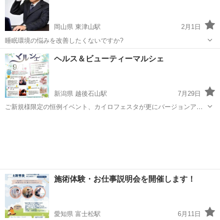
岡山県 東津山駅
2月1日
睡眠環境の悩みを改善したくないですか?
岡山
津山市
東津山駅
カイロ
ヘルス＆ビューティーマルシェ
新潟県 越後石山駅
7月29日
ご新規様限定の恒例イベント、カイロフェスタが更にバージョンアッ
プしました。 参加費3000円で、ハンドケア・フットケア・ドライヘッ
新潟
新潟市
越後石山駅
カイロ
ビューティー
ドスパ・カイロプラクティックが受けられます。 更に、姿勢チェック
や健康相談もついての、お得なイ...
施術体験・お仕事説明会を開催します！
愛知県 富士松駅
6月11日