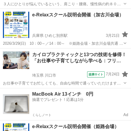
３人にひとりが悩んでいるという、肩こり・腰痛。慢性病の約８０％
は生活習慣による骨盤と背骨の歪みに原因があると言われてます。 カ
新潟
新潟市
亀田駅
カイロ
肩こり
e-Relaxスクール説明会開催（加古川会場）
イロプラクティックで歪みを整えて快適に過ごす方法を楽しく学んで
みませんか？
兵庫県 ひめじ別所駅
3月21日
2026/3/29(日) 10：00～／14：00～ ※姫路会場・加古川会場共通 ※
希望者は別日に個別開催も可 当スクールではカイロプラクティックと
兵庫
姫路市
ひめじ別所駅
カイロ
リンパドレナージュ
カイロプラクティックと13つの技術を修得！
リンパドレナージュの両方はもちろん、どちらか一つだけ集中して学
「お仕事や子育てしながら学べる：フリ…
べるコ...
7月24日
提携サイト
埼玉県 川口市
お仕事や子育てでお忙しくても、自由な時間で通っていただけます。
開業経験のある講師陣から、“本物の癒す技術”を学び、 手に職をつけ
埼玉
川口市
カイロ
MacBook Air 13インチ 0円
られる技術と知識をマイペースで修得できます。 －受講できる講座－
抽選でプレゼント！応募は1分
★実技 整体 ボディケア...
Ad
くらしノート
e-Relaxスクール説明会開催（姫路会場）