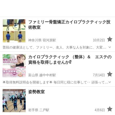
ファミリー骨盤矯正カイロプラクティック技
術教室
神奈川県 宿河原駅
10月2日
普段の健康法として、ファミリー、友人、大事な人を対象に、大変喜
んでもらえて超びっくりされるカイロプラクティックとPIR技術、セル
神奈川
川崎市
宿河原駅
カイロ
カイロプラクティック
カイロプラクティック （整体）＆ エステの
フ骨盤骨格矯正＆維持予防を学んでみませんか？ カイロプラクティッ
資格を取得しませんか⁉️
クはアメリカ発祥の列記とした医学...
富山県 越中中村駅
7月14日
🌟取得無料説明会を開催します🌟 毎日同じ様に仕事して‥ 頑張って行
っているのに認めて貰えなかったり。 上司と部下からの板挟みで辛い
富山
滑川市
越中中村駅
カイロ
aki
姿勢教室
🥵 同じ事の繰り返しで達成感が全く無い💦 何か手に職をつけてたい！
自分や家族・友人のために...
岩手県 二戸駅
4月6日