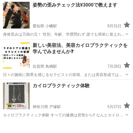
埼玉
川口市
カイロ
姿勢の歪みチェック法¥3000で教えます
日丸々使って、体験します。 ■体験の一日の流れ
■■■■■■■■■■■■■■■■■ ①【...
愛知県 小幡駅
8月31日
身体歪みは万病の元！ 性別、年齢、学歴問わず 誰でも簡単に覚えれま
す マンツーマン グループ イベント サークル 学校行事 自治会 どんな
愛知
名古屋市
小幡駅
カイロ
新しい美容法、美容カイロプラクティックを
形でも どんな場面でも 相談に応じてアレンジして伝授する事も出来ま
学んでみませんか❓
す 他にも...
佐賀県 鳥栖駅
7月28日
日々の施術に限界を感じるセラピストの皆様、または美容形成ではな
くオールハンドの新しい美容法を探しておられる方必見です‼️ アメリ
佐賀
鳥栖市
鳥栖駅
カイロ
カイロプラクティック
カイロプラクティック体験
カ発祥である医学のカイロプラクティックとエステティックを融合し
た新感覚の美容法である美容カイロ...
神奈川県 戸塚駅
5月27日
カイロプラクティック体験 すべての健康は背骨から‼️ なんとカイロプ
ラクティック体験が 1.100円税込で受けられます🦴 (施術はカルチャー
神奈川
横浜市
戸塚駅
カイロ
カイロプラクティック
スクール教室内で行います⭐︎) 毎週木曜日・時間応相談...