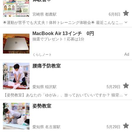
入学前から就職先をご紹介...
宮崎県 都農駅
6月8日
🌟運動が苦手でも大丈夫！体幹トレーニング体験会🌟 最近こんなこと
ありませんか？ ☑ お腹まわりが気になってきた ☑ 昔より疲れやすい
宮崎
児湯郡
都農駅
カイロ
体幹
MacBook Air 13インチ 0円
☑ 姿勢が悪くなった気がする ☑ 肩こり・腰痛がなかなかスッキリし
抽選でプレゼント！応募は1分
ない ☑ 運動した方...
Ad
くらしノート
腰痛予防教室
愛知県 稲沢駅
5月29日
【姿勢教室】あなたの「ゆがみ」、放っておいていいですか？ 猫背・
反り腰・肩の高さの左右差… じつはこれ、全部「骨格のゆがみ」から
愛知
稲沢市
稲沢駅
カイロ
姿勢
姿勢教室
きているかもしれません。 この姿勢教室では、全健会式カイロプラク
ティックの...
愛知県 名古屋駅
5月29日