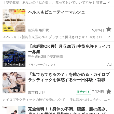
【姿勢教室】あなたの「ゆがみ」、放っておいていいですか？ 猫背・
反り腰・肩の高さの左右差… じつはこれ、全部「骨格のゆがみ」から
愛知
名古屋市
名古屋駅
カイロ
姿勢
ヘルス＆ビューティーマルシェ
きているかもしれません。 この姿勢教室では、全健会式カイロプラク
ティックの...
新潟県 亀田駅
5月26日
2026.6.7(日) 新潟市東区のNOCプラザにて開催されます！ ❋カイロプ
ラクティック ❋ハンドケア ❋フットケア ❋ドライヘッドスパ こちら
新潟
新潟市
亀田駅
カイロ
ビューティー
【未経験OK🚚】月収30万↑中型免許ドライバ
の4つをすべて体験いただけます´◡` こちらは完全予約制、先着順であ
ー募集
と30...
完全週休2日で安定転職
Ad
ドライバーダイレクト
「私でもできるの？」を確かめる・カイロプ
ラクティックを体感する☆一日体験・就職…
7月24日
提携サイト
東京都 北区
カイロプラクティックの技術を身につけて、 手に職をつけようか。 就
職先をしようか。 期待と同時に湧いてくる不安を解消するために、 一
東京
北区
カイロ
完全無料！！身体の不調、腰痛、膝の痛み、
日丸々使って、体験します。 ■体験の一日の流れ