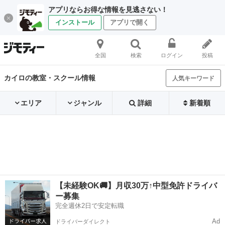
アプリならお得な情報を見逃さない！
インストール
アプリで開く
全国
検索
ログイン
投稿
カイロの教室・スクール情報
人気キーワード
エリア
ジャンル
詳細
新着順
【未経験OK🚚】月収30万↑中型免許ドライバ
ー募集
完全週休2日で安定転職
Ad
ドライバーダイレクト