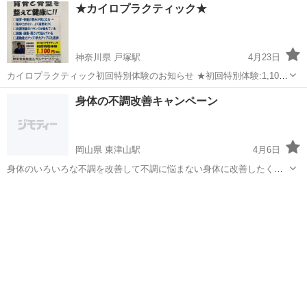
長野
長野市
長野駅
カイロ
姿勢
★カイロプラクティック★
す。 姿勢はＡＩによる姿勢分析をもとに、リセット体操や運動でどう
改善するか体験して頂けます。
神奈川県 戸塚駅
4月23日
カイロプラクティック初回特別体験のお知らせ ★初回特別体験:1,100
円(税込) すべての健康は背骨から‼️ 背骨と骨盤を整えて健康に。 ⬜︎猫
神奈川
横浜市
戸塚駅
カイロ
カイロプラクティック
身体の不調改善キャンペーン
背・骨盤の歪みが気になる・・・ ⬜︎集中力がない、...
岡山県 東津山駅
4月6日
身体のいろいろな不調を改善して不調に悩まない身体に改善したくな
いですか?
岡山
津山市
東津山駅
カイロ