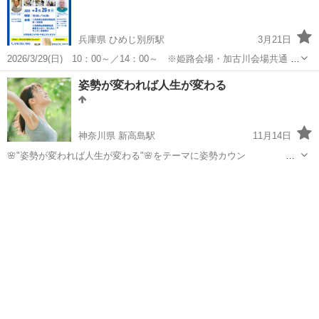
兵庫県 ひめじ別所駅
3月21日
2026/3/29(日) 10：00～／14：00～ ※姫路会場・加古川会場共通 ※
希望者は別日に個別開催も可 当スクールではカイロプラクティックと
兵庫
姫路市
ひめじ別所駅
カイロ
リンパドレナージュ
姿勢が変われば人生が変わる
リンパドレナージュの両方はもちろん、どちらか一つだけ集中して学
べるコ...
神奈川県 新高島駅
11月14日
🌸"姿勢が変われば人生が変わる"🌸をテーマに姿勢カウン セ
リングを行なっています。 🍀頭脳明晰🍀 ・姿勢を伸ば
神奈川
横浜市
新高島駅
カイロ
姿勢
すと脳も伸びる ・心は姿勢の跡を追いかける ・姿勢
美人は脳も冴えている ...