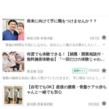
将来に向けて手に職をつけませんか？？
神奈川県 本厚木駅
5月7日
「家族の時間を大切にしながら、自分らしく働ける仕事がしたい！」
そんなあなたにぴったりの【カイロプラクター】という選択肢✨ 将来
神奈川
厚木市
本厚木駅
カイロ
カイロプラクティック
何度でも体験できる！【就職・開業相談付・
に向けて何か動き出したい！という方に向けて カイロプラクティック
無料施術体験会】「一回だけの体験じゃわ…
の「ライセンス取得無料...
7月24日
提携サイト
東京都 北区
複数の施術を自由に選んで受けていただきます。 手に職をつけよう
か。 趣味からやってみようか。 期待と同時に湧いてくる不安を解消す
東京
北区
カイロ
【自宅でもOK】産後の腰痛・骨盤ケア☆赤ち
るために、 整体や周辺の手技を、一日を丸々使って、 体験します。
ゃんと一緒でも安心
入学前から就職先をご紹介...
新潟県 西新発田駅
3月18日