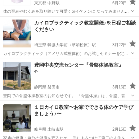
東京都 中野駅
6月29日
体の歪みやむくみを取り除いて可愛くorイケメンに なってみません
か？ 大手某小顔サロンから独立。 トータル1000人以上の方々を小顔
東京
中野区
中野駅
カイロ
小顔
カイロプラクティック教室開催♪※日程ご相談
にしてきました！ お顔が大きくなる原因から、お家で簡単にできる 小
ください
顔のエクササイズまでた...
埼玉県 獨協大学前〈草加松原〉駅
3月22日
カイロプラクティック（アメリカ式整体術）のお試しセミナーを定期
的に開催しています。参加費は1,000円です。 ⭐︎年齢・性別・学歴問い
埼玉
草加市
獨協大学前〈草加松原〉駅
カイロ
豊岡中央交流センター『骨盤体操教室』
ません♪ ⭐︎子育て中の方もOK♪ ⭐︎介護中の方もご相談ください♪ ⭐︎手に
カイロプラクティック
職を...
静岡県 磐田市
3月16日
豊岡での骨盤体操教室のお知らせです。 『骨盤体操』は、骨盤、背
骨、首などの歪みをとる体操を行なっています。 骨盤から体の歪みを
静岡
磐田市
カイロ
骨盤
１日カイロ教室〜お家でできる体のケア学び
とる体操で筋肉をリセットしましょう✨ 産前産後の方。子連れ歓迎。
ましょう♪〜
骨盤ダイエットにご興味ある方。...
岐阜県 土岐市駅
2月16日
家族の健康・自分の健康を守るため、 手にもをつけて第二の人生を歩