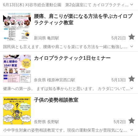
6月13日(木) 刈谷市総合運動公園 第2会議室にて カイロプラクティッ
クの施術体験と お仕事説明会を開催します！ 10時30分〜/14時〜/18時
愛知
刈谷市
富士松駅
カイロ
カイロプラクティック
腰痛、肩こりが楽になる方法を学ぶカイロプ
30分〜 各回90分、定員各回4名です 事前予約制（当日でも可）、無料
ラクティック教室
です...
新潟県 亀田駅
5月21日
国民病とも言えます、腰痛や肩こりを楽にする方法を一緒に勉強しま
す。 会場は江南区亀田市民会館 開催日 ６月２０日（木） ６月２３日
新潟
新潟市
亀田駅
カイロ
カイロプラクティック
カイロプラクティック1日セミナー
（日） 時間 １０時〜１３時 受講料5,000円 特典 カイロプラクティッ
ク施術 550...
奈良県 橿原神宮西口駅
5月13日
健康への第一歩。 まずは知る事からだと思います。 カラダについて学
び、ご自身のカラダに合ったやり方でセルフケアをしていく事が大切
奈良
橿原市
橿原神宮西口駅
カイロ
子供の姿勢相談教室
だと思います。 当セミナーではカラダについて知る事ができ、セルフ
カイロプラクティック
ケアのやり方も学べます。 さら...
長野県 長野駅
5月2日
小中学生対象の姿勢相談教室です。現役の運動保育士が普段気になっ
ているお子様の姿勢についてお伝えしたりアドバイスさせて頂きま