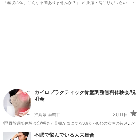
「産後の体、こんな不調ありませんか？」 ✔︎ 腰痛・肩こりがつらい ✔︎
産後太りや骨盤の歪みが気になる ✔︎ 顔のむくみやたるみが戻らない ✔︎
新潟
新発田市
西新発田駅
カイロ
骨盤
でも整体に行く時間がない！ 本気で改善したいそんなママのために...
カイロプラクティック骨盤調整無料体験会/説
明会
沖縄県 南城市
2月11日
\🆓骨盤調整体験会(説明会)/ 骨盤が気になる30代〜40代の女性の皆さ
ん！ 産前産後の骨盤の開き 更年期を迎える前に ホルモンバランスを
沖縄
南城市
カイロ
骨盤
不眠で悩んでいる人大集合
整えたい 不眠・肌荒れ… 気になる不調って骨盤の歪みが原因かも...