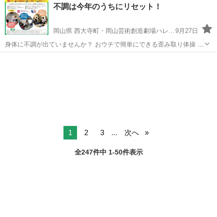
不調は今年のうちにリセット！
けど、実際どうしたらいいの？...
岡山県 西大寺町・岡山芸術創造劇場ハレノワ前駅
9月27日
身体に不調が出ていませんか？ おウチで簡単にできる歪み取り体操 ＆
家族にできる体を整える技術を学べます！ 骨格から本当の美しさを身
岡山
岡山市
西大寺町・岡山芸術創造劇場ハレノワ前駅
につけましょう！ 副業として手に職を付ける技術を知りたい方もどう
カイロ
姿勢
ぞ。 お子様...
1
2
3
...
次へ
全247件中 1-50件表示