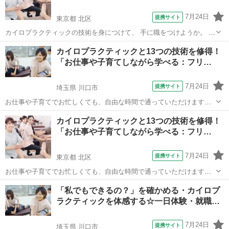
7月24日
提携サイト
東京都 北区
カイロプラクティックの技術を身につけて、 手に職をつけようか。 就
職先をしようか。 期待と同時に湧いてくる不安を解消するために、 一
東京
北区
カイロ
カイロプラクティックと13つの技術を修得！
日丸々使って、体験します。 ■体験の一日の流れ
「お仕事や子育てしながら学べる：フリ…
■■■■■■■■■■■■■■■■■ ①【...
7月24日
提携サイト
埼玉県 川口市
お仕事や子育てでお忙しくても、自由な時間で通っていただけます。
開業経験のある講師陣から、“本物の癒す技術”を学び、 手に職をつけ
埼玉
川口市
カイロ
カイロプラクティックと13つの技術を修得！
られる技術と知識をマイペースで修得できます。 －受講できる講座－
「お仕事や子育てしながら学べる：フリ…
★実技 整体 ボディケア...
7月24日
提携サイト
東京都 北区
お仕事や子育てでお忙しくても、自由な時間で通っていただけます。
開業経験のある講師陣から、“本物の癒す技術”を学び、 手に職をつけ
東京
北区
カイロ
「私でもできるの？」を確かめる・カイロプ
られる技術と知識をマイペースで修得できます。 －受講できる講座－
ラクティックを体感する☆一日体験・就職…
★実技 整体 ボディケア...
7月24日
提携サイト
埼玉県 川口市