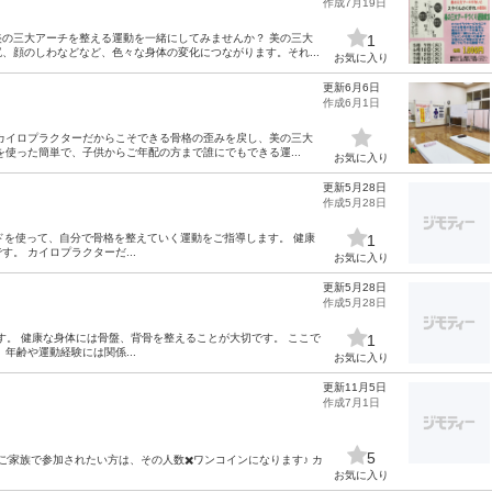
作成7月19日
の三大アーチを整える運動を一緒にしてみませんか？ 美の三大
1
、顔のしわなどなど、色々な身体の変化につながります。それ...
お気に入り
更新6月6日
作成6月1日
カイロプラクターだからこそできる骨格の歪みを戻し、美の三大
使った簡単で、子供からご年配の方まで誰にでもできる運...
お気に入り
更新5月28日
作成5月28日
 ゴムバンドを使って、自分で骨格を整えていく運動をご指導します。 健康
1
。 カイロプラクターだ...
お気に入り
更新5月28日
作成5月28日
た運動です。 健康な身体には骨盤、背骨を整えることが大切です。 ここで
1
年齢や運動経験には関係...
お気に入り
更新11月5日
作成7月1日
5
ご家族で参加されたい方は、その人数✖️ワンコインになります♪ カ
お気に入り