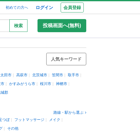
ログイン
会員登録
初めての方へ
投稿画面へ(無料)
検索
人気キーワード
陸太田市
高萩市
北茨城市
笠間市
取手市
敷市
かすみがうら市
桜川市
神栖市
結城郡
路線・駅から選ぶ
足つぼ
フットマッサージ
メイク
グ
その他