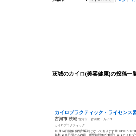
茨城のカイロ(美容健康)の投稿一
カイロプラクティック・ライセンス
古河市
茨城
古河市
古河駅
カイロ
カイロプラクティック
10月14日開催 個別対応制となっております😊 13:00〜18
無料 💫当日聞ける内容（所要時間90分程度）💫 ●カイロプラ