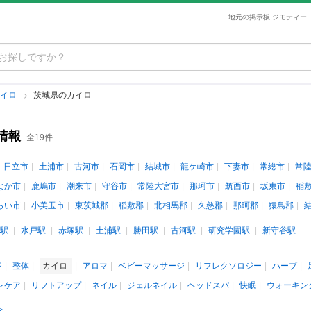
地元の掲示板 ジモティー
カイロ
茨城県のカイロ
情報
全19件
日立市
土浦市
古河市
石岡市
結城市
龍ケ崎市
下妻市
常総市
常
なか市
鹿嶋市
潮来市
守谷市
常陸大宮市
那珂市
筑西市
坂東市
稲
らい市
小美玉市
東茨城郡
稲敷郡
北相馬郡
久慈郡
那珂郡
猿島郡
駅
水戸駅
赤塚駅
土浦駅
勝田駅
古河駅
研究学園駅
新守谷駅
ジ
整体
カイロ
アロマ
ベビーマッサージ
リフレクソロジー
ハーブ
ンケア
リフトアップ
ネイル
ジェルネイル
ヘッドスパ
快眠
ウォーキン
介