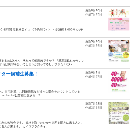
更新8月10日
作成7月25日
6:00 各時間 定員６名ずつ 《予約制です》 ・参加費 3,000円 (お子
更新5月26日
作成2月18日
薬を飲めばいい」 それって健康的ですか？ 『風邪薬飲むからいい
すれば風邪をひいてしまうか知ってるし、ひきたくない...
更新6月1日
クター候補生募集！
作成4月27日
kai 調べ。自宅副業、共同施術院など様々な場合をカウントしていま
kenkaiは皆様に愛され、2...
更新7月22日
作成2月14日
の為の勉強会です。 資格を取りたいから説明を聞きに来る人と、
る人が来ます。 カイロプラクティ...