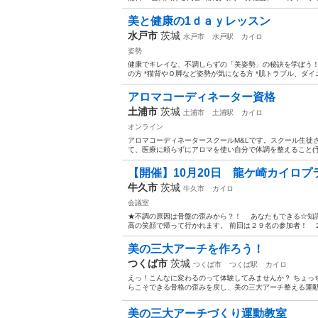
美と健康の1ｄａｙレッスン
水戸市
茨城
水戸市
水戸駅
カイロ
姿勢
健康でキレイな、不調しらずの「美姿勢」の秘訣を学ぼう！！
の方 *猫背やＯ脚など姿勢が気になる方 *肌トラブル、ダイエ
アロマコーディネーター資格
土浦市
茨城
土浦市
土浦駅
カイロ
オンライン
アロマコーディネータースクールM&Lです。スクール生徒
て、医療に頼らずにアロマを使い自分で体調を整えること(予
【開催】10月20日 龍ケ崎カイロ
牛久市
茨城
牛久市
カイロ
会議室
★不調の原因は骨盤の歪みから？！ あなたもできる☆知識
高の笑顔で帰って行かれます。 前回は２９名の参加者！ ２
美の三大アーチを作ろう！
つくば市
茨城
つくば市
つくば駅
カイロ
えっ！こんなに変わるのって体験してみませんか？ ちょっ
らこそできる骨格の歪みを戻し、美の三大アーチ整える運動方
美の三大アーチづくり運動教室