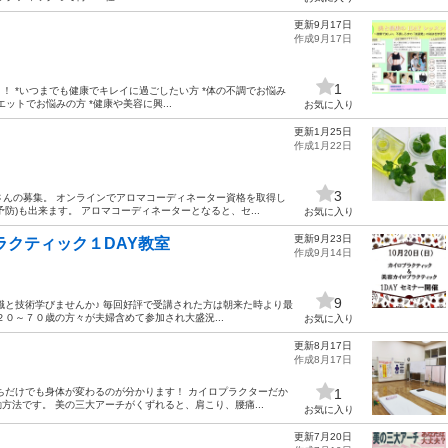
更新9月17日
作成9月17日
1
 *いつまでも健康でキレイに過ごしたい方 *体の不調でお悩み
ットでお悩みの方 *健康や美容に興...
お気に入り
更新1月25日
作成1月22日
3
さんの募集。 オンラインでアロマコーディネーター資格を取得し
防)も出来ます。 アロマコーディネーターとなると、セ...
お気に入り
更新9月23日
プラクティック１DAY教室
作成9月14日
9
と技術学びませんか♪ 毎回好評で受講された方は朝来た時より最
０～７０歳の方々が夫婦含めて参加され大盛況...
お気に入り
更新8月17日
作成8月17日
ちだけでも身体が変わるのが分かります！ カイロプラクターだか
1
法です。 美の三大アーチがくずれると、肩こり、腰痛...
お気に入り
更新7月20日