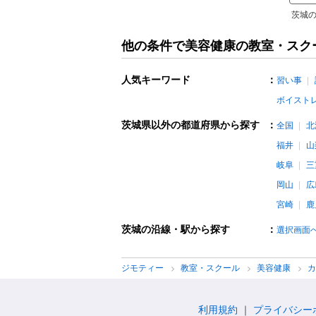
茨城の
他の条件で美容健康の教室・スク
人気キーワード
：
習い事
ボイスト
茨城県以外の都道府県から探す
：
全国
北
福井
山
岐阜
三
岡山
広
宮崎
鹿
茨城の沿線・駅から探す
：
選択画面
ジモティー
教室・スクール
美容健康
利用規約
プライバシー