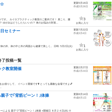
更新5月16日
✩
作成5月26日
3
がです。 カイロプラクティック教室のご案内です！ 肩こり、腰
 ゆがみはどうしたらいいの？ 体のお悩みの対策...
お気に入り
更新7月22日
1日セミナー
作成3月4日
1
の外、体の中と外の両面から健康で美しく。 日時: 5月2日(火)
お気に入り
終了投稿一覧
更新2月27日
ィック教室開催
作成2月24日
んをお借りして、 イベント開催です❣️ とっても素敵な会場ですよ💕
..
更新8月14日
親子で｢背筋ピーン！｣体操
作成8月1日
ロプラクターによる 親子で｢背筋ピーン！｣体操 ○開催日 ８月２４日(水) ※