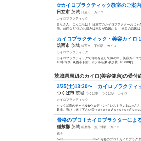
✩カイロプラクティック教室のご案内
日立市
茨城
日立市
カイロ
カイロプラクティック
みなさん、こんにちは！ 日立市のカイロプラクターおじゃ
痛、頭痛など 体のお悩みは歪みが原因かも！ 歪みの原因は？
カイロプラクティック・美容カイロ 
筑西市
茨城
筑西市
下館駅
カイロ
カイロプラクティック
カイロプラクティックで骨格を正して体の中、美容カイロで体
10時 場所: 筑西市下館、ホテル新東 参加費: 10,000円
茨城県周辺のカイロ(美容健康)の受付
2/25(土)13:30〜 カイロプラクテ
つくば市
茨城
つくば市
つくば駅
カイロ
カイロプラクティック
⭐︎ つくば市のチャペル&ウェディング レストランBaumさ
是非、遊びに来て下さい😊 ⭐︎☺︎⭐︎☺︎⭐︎☺︎💕☺︎⭐︎☺︎⭐︎☺︎⭐︎💕☺︎⭐︎☺.
骨格のプロ！カイロプラクターによる
稲敷郡
茨城
稲敷郡
荒川沖駅
カイロ
親子
*⑅︎୨୧┈┈┈┈┈┈┈┈┈┈┈┈┈┈┈┈୨୧⑅︎* 骨格のプロ！カイ