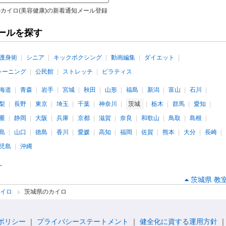
カイロ(美容健康)の新着通知メール登録
ールを探す
護身術
シニア
キックボクシング
動画編集
ダイエット
レーニング
公民館
ストレッチ
ピラティス
海道
青森
岩手
宮城
秋田
山形
福島
新潟
富山
石川
梨
長野
東京
埼玉
千葉
神奈川
茨城
栃木
群馬
愛知
重
静岡
大阪
兵庫
京都
滋賀
奈良
和歌山
鳥取
島根
島
山口
徳島
香川
愛媛
高知
福岡
佐賀
熊本
大分
長崎
児島
沖縄
へ
茨城県 教
カイロ
茨城県のカイロ
ポリシー
プライバシーステートメント
健全化に資する運用方針