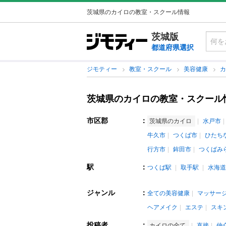
茨城県のカイロの教室・スクール情報
茨城版
都道府県選択
ジモティー
教室・スクール
美容健康
茨城県のカイロの教室・スクール
市区郡
：
茨城県のカイロ
水戸市
牛久市
つくば市
ひたち
行方市
鉾田市
つくばみ
駅
：
つくば駅
取手駅
水海道
ジャンル
：
全ての美容健康
マッサー
ヘアメイク
エステ
スキ
投稿者
：
カイロの全て
直接
仲