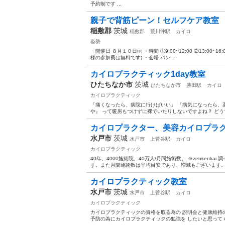
予約制です ...
親子で背筋ピーン！セルフケア教室
稲敷郡
茨城
稲敷郡
荒川沖駅
カイロ
姿勢
・開催日 ８月１０日㈬ ・時間 ①9:00~12:00 ②13:00~1
様の参加費は無料です) ・会場 パン...
カイロプラクティック1day教室
ひたちなか市
茨城
ひたちなか市
勝田駅
カイロ
カイロプラクティック
「痛くなったら、病院に行けばいい」 「病気になったら、
や』 って暖房もつけずに裸でいたりしないですよね？ どう
カイロプラクター、美容カイロプラ
水戸市
茨城
水戸市
上菅谷駅
カイロ
カイロプラクティック
40年、4000施術院、40万人/月間施術数。 ※zenken
す。また月間施術数は平均目安であり、増減もございます。 zen
カイロプラクティック教室
水戸市
茨城
水戸市
上菅谷駅
カイロ
カイロプラクティック
カイロプラクティックの資格を取る為の 説明会と健康維持
予防の為にカイロプラクティックの勉強を したいと思ってく