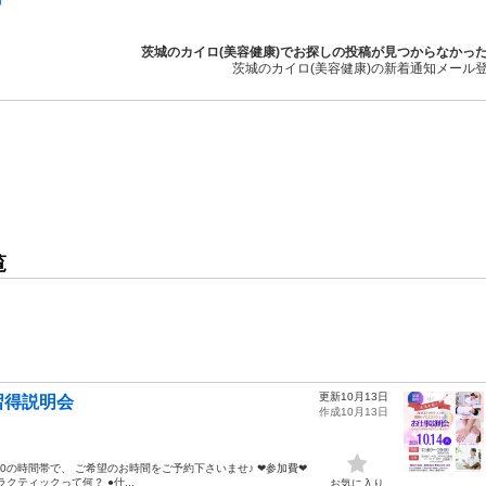
茨城のカイロ(美容健康)でお探しの投稿が見つからなかっ
茨城のカイロ(美容健康)の新着通知メール
覧
更新10月13日
習得説明会
作成10月13日
:00の時間帯で、 ご希望のお時間をご予約下さいませ♪ ❤︎参加費❤︎
クティックって何？ ●仕...
お気に入り