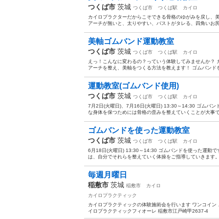
つくば市
茨城
つくば市
つくば駅
カイロ
カイロプラクターだからこそできる骨格のゆがみを戻し、美
アーチが無いと、太りやすい、バストがタレる、四角いお尻
美軸ゴムバンド運動教室
つくば市
茨城
つくば市
つくば駅
カイロ
えっ！こんなに変わるの？っていう体験してみませんか？ 
アーチを整え、美軸をつくる方法を教えます！ ゴムバンドを
運動教室(ゴムバンド使用)
つくば市
茨城
つくば市
つくば駅
カイロ
7月2日(火曜日)、7月16日(火曜日) 13:30～14:30
な身体を保つためには骨格の歪みを整えていくことが大事です
ゴムバンドを使った運動教室
つくば市
茨城
つくば市
つくば駅
カイロ
6月18日(火曜日) 13:30～14:30 ゴムバンドを使っ
は、自分でそれらを整えていく体操をご指導していきます。 
毎週月曜日
稲敷市
茨城
稲敷市
カイロ
カイロプラクティック
カイロプラクティックの体験施術会を行います ワンコイン 
イロプラクティックフィオーレ 稲敷市江戸崎甲2637-4