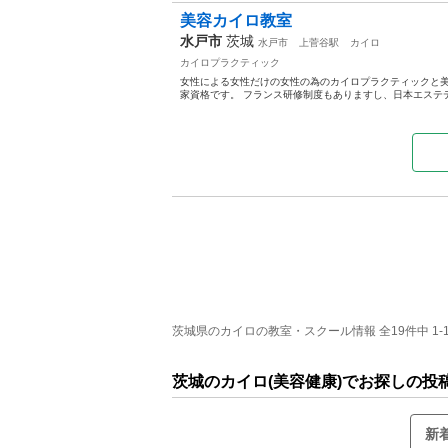
美容カイロ教室
水戸市
茨城
水戸市
上菅谷駅
カイロ
カイロプラクティック
女性による女性だけの女性の為のカイロプラクティックと美
家資格です。 フランス研修制度もありますし、日本エステテ
茨城県のカイロの教室・スクール情報 全19件中 1-
茨城のカイロ(美容健康)でお探しの投
新