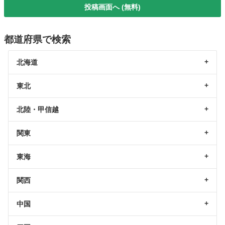
投稿画面へ (無料)
都道府県で検索
北海道
東北
北陸・甲信越
関東
東海
関西
中国