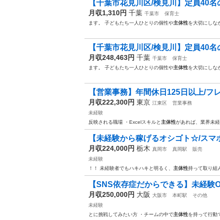
【千葉市花見川区/検見川】定員40名の認可
月収1,310円
千葉
千葉市
保育士
ます。 子どもたち一人ひとりの個性や
主体性
を大切にしな
【千葉市花見川区/検見川】定員40名の認
月収248,463円
千葉
千葉市
保育士
ます。 子どもたち一人ひとりの個性や
主体性
を大切にしな
【営業事務】年間休日125日以上/フレック
月収222,300円
東京
江東区
営業事務
未経験
反映される職場 ・Excelスキルと
主体性
があれば、業界未
【未経験から稼げるオシゴト☆/スマホのご
月収224,000円
栃木
真岡市
真岡駅
販売
未経験
！！ 未経験者でもハキハキと明るく、
主体性
持って取り組
【SNS依存症だからできる】未経験OK
月収250,000円
大阪
大阪市
本町駅
その他
未経験
とに挑戦してみたい方 ・チームの中で
主体性
を持って行動