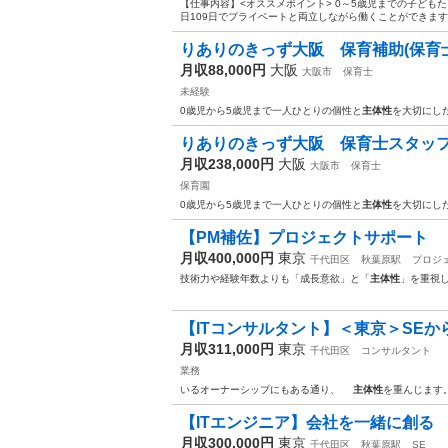
【仕事内容】<オススメポイント> 0～5歳児までの子ども
日109日でプライベートと両立しながら働くことができます
りありのきっず大阪 保育補助(保育士)ス
月収88,000円
大阪
大阪市
保育士
未経験
0歳児から5歳児まで一人ひとりの個性と
主体性
を大切にし
りありのきっず大阪 保育士スタッフ募
月収238,000円
大阪
大阪市
保育士
保育園
0歳児から5歳児まで一人ひとりの個性と
主体性
を大切にし
【PM補佐】プロジェクトサポート
月収400,000円
東京
千代田区
秋葉原駅
プロジ
技術力や経験年数よりも「成長意欲」と「
主体性
」を重視し
【ITコンサルタント】＜東京＞SE
月収311,000円
東京
千代田区
コンサルタント
業務
いるオーナーシップにもある通り、
主体性
を重んじます
【ITエンジニア】会社を一緒に創る
月収300,000円
東京
千代田区
秋葉原駅
SE