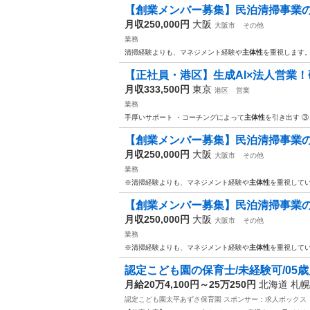
【創業メンバー募集】民泊清掃事業の立
月収250,000円
大阪
大阪市
その他
業務
清掃経験よりも、マネジメント経験や
主体性
を重視します。
【正社員・港区】生成AI×法人営業！研修
月収333,500円
東京
港区
営業
業務
手厚いサポート ・コーチングによって
主体性
を引き出す 
【創業メンバー募集】民泊清掃事業の立
月収250,000円
大阪
大阪市
その他
業務
※清掃経験よりも、マネジメント経験や
主体性
を重視してい
【創業メンバー募集】民泊清掃事業の立
月収250,000円
大阪
大阪市
その他
業務
※清掃経験よりも、マネジメント経験や
主体性
を重視してい
認定こども園の保育士/未経験可/05歳
月給20万4,100円～25万250円
北海道 札
認定こども園太平あずさ保育園
スポンサー：求人ボックス