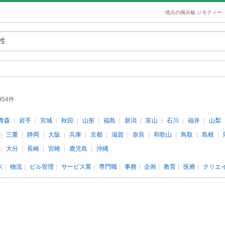
地元の掲示板 ジモティー
954件
青森
岩手
宮城
秋田
山形
福島
新潟
富山
石川
福井
山梨
三重
静岡
大阪
兵庫
京都
滋賀
奈良
和歌山
鳥取
島根
大分
長崎
宮崎
鹿児島
沖縄
木
物流
ビル管理
サービス業
専門職
事務
企画
教育
医療
クリエ