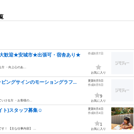
覧
作成8月7日
方大歓迎★安城市★出張可・宿舎あり★
る方 ・向上心のあ…
お気に入り
更新8月5日
ピングサインのモーショングラフ...
作成8月5日
9
ていける方 ・お客様の…
お気に入り
更新8月4日
イト)スタッフ募集☺︎
作成8月4日
1
です！ 【主な仕事内容】 …
お気に入り