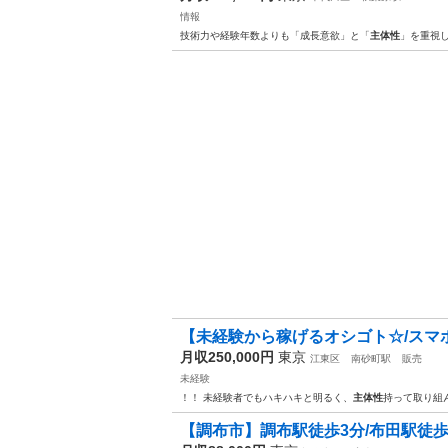
情報
技術力や経験年数よりも「成長意欲」と「
主体性
」を重視
【未経験から稼げるオシゴト☆/スマホのご
月収250,000円
東京
江東区
南砂町駅
販売
未経験
！！ 未経験者でもハキハキと明るく、
主体性
持って取り組
【調布市】調布駅徒歩3分/布田駅徒歩8