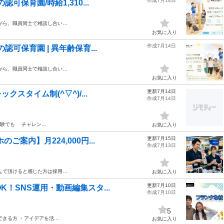
作成7月14日
保育園/時給1,310...
がら、職員同士で相談し合い…
お気に入り
作成7月14日
可保育園 | 異年齢保育...
がら、職員同士で相談し合い…
お気に入り
更新7月14日
スタイム制(^▽^)/...
作成7月14日
経験でも チャレン…
お気に入り
更新7月15日
案内】月224,000円...
作成7月13日
んで頂けると感じた方は採用…
お気に入り
更新7月10日
！SNS運用・動画編集スタ...
作成7月10日
5
できる方 ・アイデアを活…
お気に入り