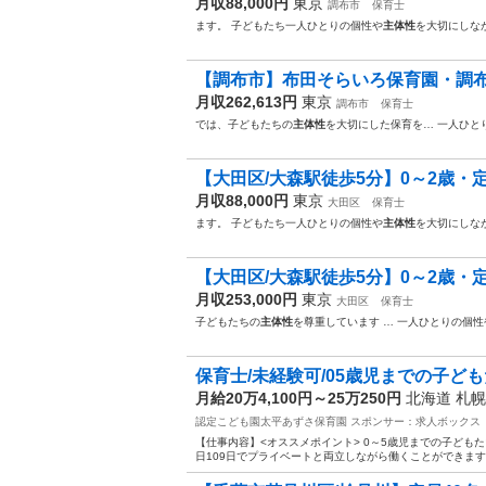
月収88,000円
東京
調布市
保育士
ます。 子どもたち一人ひとりの個性や
主体性
を大切にしな
【調布市】布田そらいろ保育園・調布そら
月収262,613円
東京
調布市
保育士
では、子どもたちの
主体性
を大切にした保育を… 一人ひと
【大田区/大森駅徒歩5分】0～2歳・定員
月収88,000円
東京
大田区
保育士
ます。 子どもたち一人ひとりの個性や
主体性
を大切にしな
【大田区/大森駅徒歩5分】0～2歳・定
月収253,000円
東京
大田区
保育士
子どもたちの
主体性
を尊重しています … 一人ひとりの個性
保育士/未経験可/05歳児までの子ども
月給20万4,100円～25万250円
北海道 札
認定こども園太平あずさ保育園
スポンサー：求人ボックス
【仕事内容】<オススメポイント> 0～5歳児までの子ども
日109日でプライベートと両立しながら働くことができます