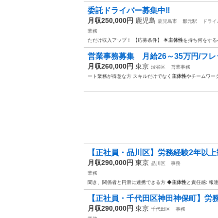
委託ドライバー募集中‼️
月収250,000円
鹿児島
鹿児島市
郡元駅
ドライ
業務
ただけ収入アップ！ 【応募条件】 🌟
主体性
を持ち何をする
営業事務募集 月給26～35万円/フレッ
月収260,000円
東京
渋谷区
営業事務
ート業務が得意な方 スキルだけでなく
主体性
やチームワー
【正社員・品川区】労務経験2年以上歓
月収290,000円
東京
品川区
事務
業務
聞き、関係者と円滑に連携できる方 ◆
主体性
と責任感: 
【正社員・千代田区神田神保町】労務経
月収290,000円
東京
千代田区
事務