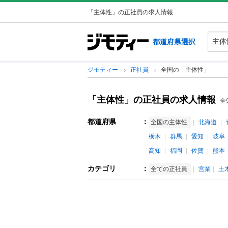
「主体性」の正社員の求人情報
都道府県選択
ジモティー
正社員
全国の「主体性」
「主体性」の正社員の求人情報
全
都道府県
：
全国の主体性
北海道
栃木
群馬
愛知
岐阜
高知
福岡
佐賀
熊本
カテゴリ
：
全ての正社員
営業
土