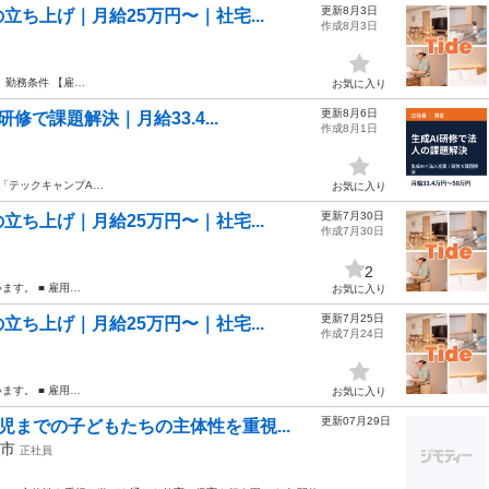
更新8月3日
ち上げ｜月給25万円〜｜社宅...
作成8月3日
 勤務条件 【雇…
お気に入り
更新8月6日
で課題解決｜月給33.4...
作成8月1日
③「テックキャンプA…
お気に入り
更新7月30日
ち上げ｜月給25万円〜｜社宅...
作成7月30日
2
ます。 ■ 雇用…
お気に入り
更新7月25日
ち上げ｜月給25万円〜｜社宅...
作成7月24日
ます。 ■ 雇用…
お気に入り
更新07月29日
児までの子どもたちの主体性を重視...
幌市
正社員