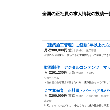
全国の正社員の求人情報の投稿一
【建築施工管理】ご経験3年以上の
月収300,000円
愛知
安城市
施工管理
≪求める人物像≫ ・指示のもと
主体性
をもって業務ができ
動画制作 デジタルコンテンツ マッ
月収261,235円
大阪
大阪市
その他
ショールーム
・自由度のある環境で働きたい方 ・
主体性
をもって行動し
☺︎学童保育 正社員・パート(アルバ
月収200,000円
東京
板橋区
ときわ台駅
保育士
未経験
時間。」をコンセプトに、 子どもたちの
主体性
を育む学童