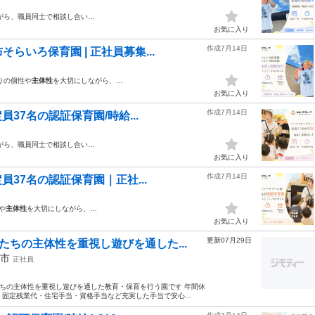
がら、職員同士で相談し合い…
お気に入り
作成7月14日
いろ保育園 | 正社員募集...
りの個性や
主体性
を大切にしながら、…
お気に入り
作成7月14日
37名の認証保育園/時給...
がら、職員同士で相談し合い…
お気に入り
作成7月14日
員37名の認証保育園｜正社...
や
主体性
を大切にしながら、…
お気に入り
更新07月29日
たちの主体性を重視し遊びを通した...
幌市
正社員
たちの主体性を重視し遊びを通した教育・保育を行う園です 年間休
 固定残業代・住宅手当・資格手当など充実した手当で安心...