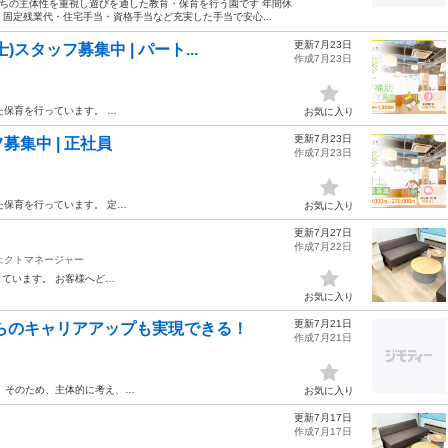
たちの主体性を重視し遊びを通した教育・保育を行う園です 年間休
 固定残業代・住宅手当・資格手当など充実した手当で安心...
更新7月23日
タッフ募集中 | パート...
作成7月23日
た保育を行っています。 …
お気に入り
更新7月23日
集中 | 正社員
作成7月23日
た保育を行っています。 定…
お気に入り
更新7月27日
作成7月22日
ェクトマネージャー
ています。 お客様へど…
お気に入り
更新7月21日
からのキャリアアップも実現できる！
作成7月21日
。そのため、主体的に考え、…
お気に入り
更新7月17日
作成7月17日