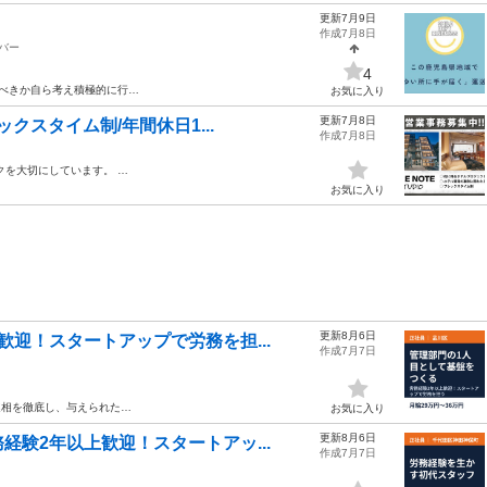
更新7月9日
作成7月8日
バー
4
べきか自ら考え積極的に行…
お気に入り
更新7月8日
クスタイム制/年間休日1...
作成7月8日
クを大切にしています。 …
お気に入り
更新8月6日
迎！スタートアップで労務を担...
作成7月7日
報連相を徹底し、与えられた…
お気に入り
更新8月6日
験2年以上歓迎！スタートアッ...
作成7月7日