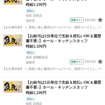
時給1,100円
日払い
魚民 石和店
4月14日
提携サイト
笛吹市
【お仕事内容】 ＼ 美味い魚と最高のチームワーク。魚民でバイトしよ
う！ ／ ・魚民で働くってこんな感じ！
山梨
笛吹市
居酒屋
【お給与は1分単位で支給＆前払いOK＆履歴
―――――――――――――― 「魚民」は、気取らない和の空間でお
書不要♪】ホール・キッチンスタッフ
いしい料理と時間を楽しめる居酒屋です。 和風を大切に...
時給1,100円
日払い
魚民 韮崎駅前店
3月21日
提携サイト
韮崎市
【お仕事内容】 ＼ 美味い魚と最高のチームワーク。魚民でバイトしよ
う！ ／ ・魚民で働くってこんな感じ！
山梨
韮崎市
居酒屋
―――――――――――――― 「魚民」は、気取らない和の空間でお
【お給与は1分単位で支給＆前払いOK＆履歴
いしい料理と時間を楽しめる居酒屋です。 和風を大切に...
書不要♪】ホール・キッチンスタッフ
時給1,100円
日払い
魚民 石和店