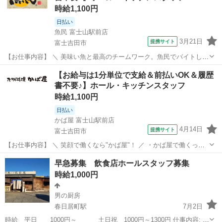
時給1,100円
日払い
魚民 富士山駅前店
3月21日
提携サイト
富士吉田市
【お仕事内容】 ＼ 美味い魚と最高のチームワーク。魚民でバイトしよ
う！ ／ ・魚民で働くってこんな感じ！
山梨
富士吉田市
居酒屋
【お給与は1分単位で支給＆前払いOK＆履歴
―――――――――――――― 「魚民」は、気取らない和の空間でお
書不要♪】ホール・キッチンスタッフ
いしい料理と時間を楽しめる居酒屋です。 和風を大切に...
時給1,100円
日払い
かば屋 富士山駅前店
4月14日
提携サイト
富士吉田市
【お仕事内容】 ＼ 笑顔で働くなら"かば屋"！ ／ ・かば屋で働くって
こんな感じ！ ――――――――――――――― かば屋は、気軽に立ち
山梨
富士吉田市
居酒屋
早急募集 飲食店ホールスタッフ募集
寄れてみんなで楽しめる居酒屋。 定番メニューからお酒に合う料理ま
時給1,000円
で、幅広いラインナップ...
男の厨房
春日居町駅
7月2日
時給 平日 1000円～ 土日祝 1000円～1300円 仕事内容: 接