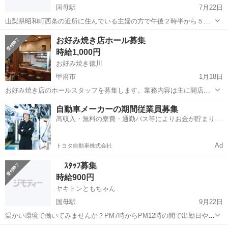
国母駅
7月22日
山梨県昭和町西条の近所に住んでいる主婦の方で午後２時半から５時
迄の仕事です 毎日はありません時々ある仕事です
山梨
中巨摩郡
国母駅
居酒屋
業務
お好み焼き店ホール募集
時給1,000円
お好み焼き徳川
甲府市
1月18日
お好み焼き店のホールスタッフを募集します。業務内容は主に開店準
備、配膳、ドリンク作り、皿洗いなどをお願いします。勤務時間は5：
山梨
甲府市
居酒屋
皿洗い
自動車メーカーの期間従業員募集
00～1：00(曜日により前後あり、要相談)となっており、シフト曜日固
高収入・無料の寮費・通勤バス等によりお金が貯まりや
定で週２日以上入って頂ける方...
すい環境
Ad
トヨタ自動車株式会社
ｽﾀｯﾌ募集
時給900円
ヤキトンともちゃん
国母駅
9月22日
温かい環境で働いてみませんか？PM7時からPM12時の間で出勤日や時
間帯は希望になるべく沿うようにシフト組みます ＜食事付＞