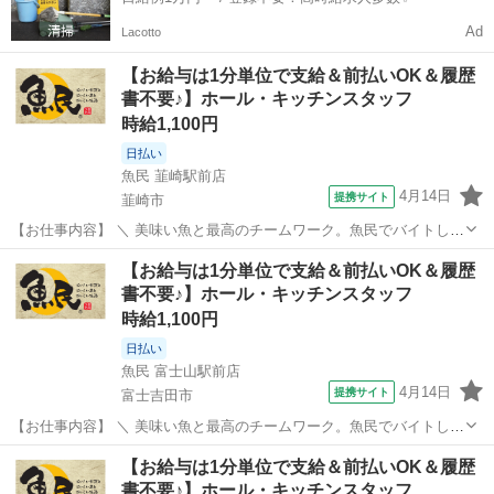
Ad
Lacotto
【お給与は1分単位で支給＆前払いOK＆履歴
書不要♪】ホール・キッチンスタッフ
時給1,100円
日払い
魚民 韮崎駅前店
4月14日
提携サイト
韮崎市
【お仕事内容】 ＼ 美味い魚と最高のチームワーク。魚民でバイトしよ
う！ ／ ・魚民で働くってこんな感じ！
山梨
韮崎市
居酒屋
【お給与は1分単位で支給＆前払いOK＆履歴
―――――――――――――― 「魚民」は、気取らない和の空間でお
書不要♪】ホール・キッチンスタッフ
いしい料理と時間を楽しめる居酒屋です。 和風を大切に...
時給1,100円
日払い
魚民 富士山駅前店
4月14日
提携サイト
富士吉田市
【お仕事内容】 ＼ 美味い魚と最高のチームワーク。魚民でバイトしよ
う！ ／ ・魚民で働くってこんな感じ！
山梨
富士吉田市
居酒屋
【お給与は1分単位で支給＆前払いOK＆履歴
―――――――――――――― 「魚民」は、気取らない和の空間でお
書不要♪】ホール・キッチンスタッフ
いしい料理と時間を楽しめる居酒屋です。 和風を大切に...