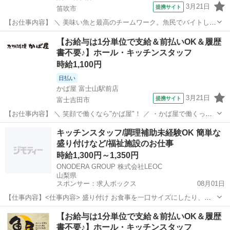
3月21日
提携サイト
笛吹市
【お仕事内容】 ＼ 美味い魚と最高のチームワーク。魚民でバイトしよ
う！ ／ ・魚民で働くってこんな感じ！
山梨
笛吹市
居酒屋
【お給与は1分単位で支給＆前払いOK＆履歴
―――――――――――――― 「魚民」は、気取らない和の空間でお
書不要♪】ホール・キッチンスタッフ
いしい料理と時間を楽しめる居酒屋です。 和風を大切に...
時給1,100円
日払い
かば屋 富士山駅前店
3月21日
提携サイト
富士吉田市
【お仕事内容】 ＼ 笑顔で働くなら"かば屋"！ ／ ・かば屋で働くって
こんな感じ！ ――――――――――――――― かば屋は、気軽に立ち
山梨
富士吉田市
居酒屋
キッチンスタッフ/調理補助未経験OK 簡単な
寄れてみんなで楽しめる居酒屋。 定番メニューからお酒に合う料理ま
盛り付けなど/福祉施設のお仕事
で、幅広いラインナップ...
時給1,300円～1,350円
ONODERA GROUP 株式会社LEOC
山梨県
スポンサー：求人ボックス
08月01日
【仕事内容】<仕事内容> 盛り付け お食事を一口サイズにしたり、刻
んだりミキサーにかけたりと 食形態を変化させるのも調理補助の仕事
アルバイト・パート
【お給与は1分単位で支給＆前払いOK＆履歴
です。 トレイに食事を移す際はご利用者様毎に どの食事を提供をする
書不要♪】ホール・キッチンスタッフ
かが記載されている 食札を確認しな...