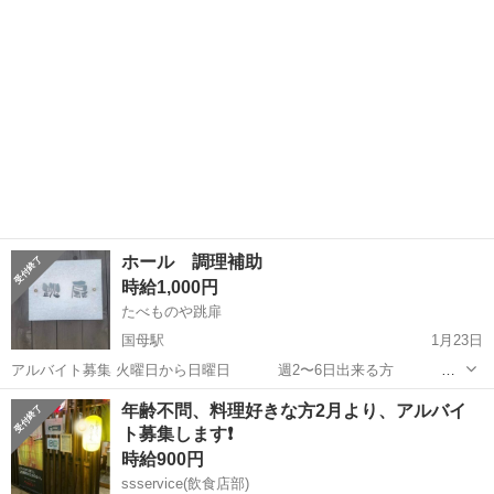
ホール 調理補助
時給1,000円
たべものや跳扉
国母駅
1月23日
アルバイト募集 火曜日から日曜日 週2〜6日出来る方 年
齢 18歳〜60歳 初心者大歓迎です
山梨
甲府市
国母駅
居酒屋
60歳
年齢不問、料理好きな方2月より、アルバイ
ト募集します❗️
時給900円
ssservice(飲食店部)