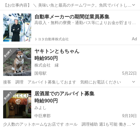
【お仕事内容】 ＼ 美味い魚と最高のチームワーク。魚民でバイトしよ
う！ ／ ・魚民で働くってこんな感じ！
山梨
富士吉田市
居酒屋
自動車メーカーの期間従業員募集
―――――――――――――― 「魚民」は、気取らない和の空間でお
高収入・無料の寮費・通勤バス等によりお金が貯まりや
いしい料理と時間を楽しめる居酒屋です。 和風を大切に...
すい環境
Ad
トヨタ自動車株式会社
ヤキトンともちゃん
時給950円
株式会社 縁
国母駅
5月22日
接客 調理 アルバイト募集しておます 気軽にお電話ください
山梨
中巨摩郡
国母駅
居酒屋
居酒屋でのアルバイト募集
時給900円
みよし
中巨摩郡
9月19日
少人数のアットホームなお店です ホール 調理補助 週1も可能 働き方
に関しては相談に乗ります
山梨
中巨摩郡
居酒屋
少人数