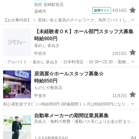
魚民 韮崎駅前店
4月14日
提携サイト
韮崎市
【お仕事内容】 ＼ 美味い魚と最高のチームワーク。魚民でバイトしよ
う！ ／ ・魚民で働くってこんな感じ！
山梨
韮崎市
居酒屋
【未経験者ＯＫ】ホール部門スタッフ大募集
―――――――――――――― 「魚民」は、気取らない和の空間でお
時給900円
いしい料理と時間を楽しめる居酒屋です。 和風を大切に...
釜めし 多ぬき
甲府市
2月13日
・アルバイト ・釜めし 多ぬき ・日本料理店 ・16:30〜22:30 ・勤務曜
日はシフト制／日、祝休み ・山梨県甲府市中央1-14-8 ・055-235-6311
山梨
甲府市
居酒屋
居酒屋☆ホールスタッフ募集☆
・時給900円〜...
時給850円
ものじや敷島店
甲斐市
11月2日
初心者歓迎です( ¨̮ ) ○時給850円 (研修期間１ヶ月は時給800円になりま
す。) ○18時30～23時頃まで (時間は相談に応じます♪) ○週1からでも
山梨
甲斐市
居酒屋
自動車メーカーの期間従業員募集
OKです。 (曜日も相談に応じます♪) まかない付き🍴で...
高収入・無料の寮費・通勤バス等によりお金が貯まりや
すい環境
Ad
トヨタ自動車株式会社