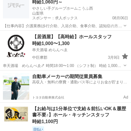
時給1,060円～
やさしい手グループホームこうふ西
山梨県
スポンサー：求人ボックス
08月06日
【仕事内容】介護業務(歩行介助、入浴介助、食事介助、認知症の方の
生活動作での支援等) 雇用期間の定めあり(原則更新、更新上限なし) 初
アルバイト・パート
【居酒屋】【高時給】ホールスタッフ
回3か月(試用期間に相当)、2回目3か月、以降6か月毎に雇用契約更新
時給1,000〜1,300
従事すべき業務の変更 ・雇...
串天酒場 めらんべゑ
中巨摩郡
3月9日
串天酒場 めらんべゑ🍤 時間18:00〜1:00 （シフト制） 時給 1,000〜
1,300（深夜1.25倍） 早い時間から働ける方を募集してます。 お客様
山梨
中巨摩郡
居酒屋
スタッフ
自動車メーカーの期間従業員募集
への提供やドリンクの作成、調理補助など お任せします。
高収入・無料の寮費・通勤バス等によりお金が貯まりや
すい環境
Ad
トヨタ自動車株式会社
【お給与は1分単位で支給＆前払いOK＆履歴
書不要♪】ホール・キッチンスタッフ
時給1,100円
日払い