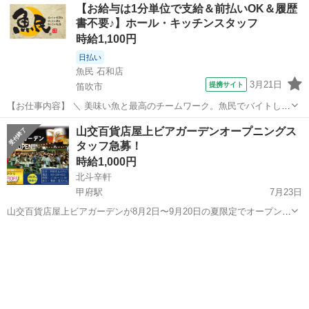
山梨
中巨摩郡
国母駅
居酒屋
【お給与は1分単位で支給＆前払いOK＆履歴
書不要♪】ホール・キッチンスタッフ
時給1,100円
日払い
魚民 石和店
3月21日
提携サイト
笛吹市
【お仕事内容】 ＼ 美味い魚と最高のチームワーク。魚民でバイトしよ
う！ ／ ・魚民で働くってこんな感じ！
山梨
笛吹市
居酒屋
山交百貨店屋上ビアガーデンオープニングス
―――――――――――――― 「魚民」は、気取らない和の空間でお
タッフ急募！
いしい料理と時間を楽しめる居酒屋です。 和風を大切に...
時給1,000円
北斗辛軒
甲府駅
7月23日
山交百貨店屋上ビアガーデンが8月2日〜9月20日の夏限定でオープンし
ます！時給1000円、週払いOK！未経験者でも全く問題ありません！簡
山梨
甲府市
甲府駅
居酒屋
単な洗い物やBBQセットの配膳などの仕事内容です！とにかく緊急募
集しますのでまずは気軽に...