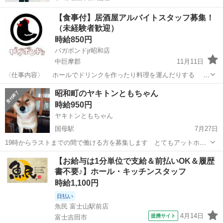
【食事付】居酒屋アルバイトスタッフ募集！
（未経験者歓迎）
時給850円
バガボンドjr昭和店
中巨摩郡
11月11日
〈仕事内容〉 ホールでドリンクを作ったり料理を運んだりする お
仕事です。 キッチンで料理を作ったりもできますので 色々な経験
山梨
中巨摩郡
居酒屋
昭和町のヤキトンともちゃん
ができます！ 〈勤務地〉 中巨摩郡昭和町西条5156 バガボンドjr昭
時給950円
和店 tel0...
ヤキトンともちゃん
国母駅
7月27日
19時からラストまでの間で働ける方を募集します とてもアットホー
ム感ある職場です 楽しく働けます 週２回くらいでも良いです 時
山梨
中巨摩郡
国母駅
居酒屋
【お給与は1分単位で支給＆前払いOK＆履歴
給は950円スタートで能率給になります 食事付 同時に正社員も募集
書不要♪】ホール・キッチンスタッフ
中です 詳細の事は遠慮せずにお店...
時給1,100円
日払い
魚民 富士山駅前店
4月14日
提携サイト
富士吉田市