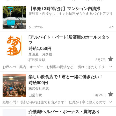
客 オープン作業、配膳、片付け、閉店後の清掃 早番10:00～15:00
山梨
笛吹市
春日居町駅
居酒屋
遅番
【単発 / 3時間だけ】マンション内清掃
遅番17:00～23:00頃 (終わる時間帯はお客様の入り具合や、...
履歴書・面接なし！すぐお給料がもらえるバイトアプリ
Ad
シェアフル
[アルバイト・パート]居酒屋のホールスタッ
フ
時給1,050円
居酒屋 お多福
石和温泉駅
8月7日
お席へのご案内、オーダー、お料理の提供など。 慣れてきたらドリン
ク作りもお任せしますね！
山梨
笛吹市
石和温泉駅
居酒屋
スタッフ
楽しい飲食店で！君と一緒に働きたい！
時給900円
株式会社歩成
山梨市駅
3月24日
経験不問！ 笑顔があれば誰でも出来ます！ 社員が丁寧に教えるので安
心♪ 気軽にお電話ください☆ ○ホール業務 接客、配膳、片付け、レ
山梨
山梨市
山梨市駅
居酒屋
業務
介護職/ヘルパー・ボーナス・賞与あり
ジ、オーダー受付 ドリンク作り、等 ○調理補助 洗い...