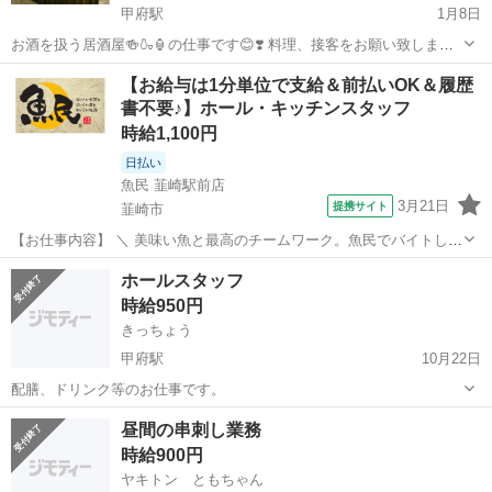
甲府駅
1月8日
お酒を扱う居酒屋🍻🍶🏮の仕事です😊❣️ 料理、接客をお願い致します♪
女性で料理🥗🍖🍲🍕🍱🍽が好きな方、 年齢不問デス♪20代〜60代の女
山梨
甲府市
甲府駅
居酒屋
【お給与は1分単位で支給＆前払いOK＆履歴
性 1日、3〜4時間⏰働きたい方 曜日気にせず、 好きな時に好きな料理
書不要♪】ホール・キッチンスタッフ
でおもてなし❗️...
時給1,100円
日払い
魚民 韮崎駅前店
3月21日
提携サイト
韮崎市
【お仕事内容】 ＼ 美味い魚と最高のチームワーク。魚民でバイトしよ
う！ ／ ・魚民で働くってこんな感じ！
山梨
韮崎市
居酒屋
ホールスタッフ
―――――――――――――― 「魚民」は、気取らない和の空間でお
時給950円
いしい料理と時間を楽しめる居酒屋です。 和風を大切に...
きっちょう
甲府駅
10月22日
配膳、ドリンク等のお仕事です。
山梨
甲府市
甲府駅
居酒屋
スタッフ
昼間の串刺し業務
時給900円
ヤキトン ともちゃん