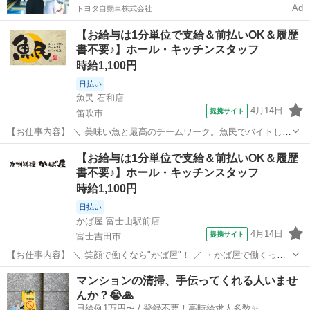
Ad
トヨタ自動車株式会社
【お給与は1分単位で支給＆前払いOK＆履歴
書不要♪】ホール・キッチンスタッフ
時給1,100円
日払い
魚民 石和店
4月14日
提携サイト
笛吹市
【お仕事内容】 ＼ 美味い魚と最高のチームワーク。魚民でバイトしよ
う！ ／ ・魚民で働くってこんな感じ！
山梨
笛吹市
居酒屋
【お給与は1分単位で支給＆前払いOK＆履歴
―――――――――――――― 「魚民」は、気取らない和の空間でお
書不要♪】ホール・キッチンスタッフ
いしい料理と時間を楽しめる居酒屋です。 和風を大切に...
時給1,100円
日払い
かば屋 富士山駅前店
4月14日
提携サイト
富士吉田市
【お仕事内容】 ＼ 笑顔で働くなら"かば屋"！ ／ ・かば屋で働くって
こんな感じ！ ――――――――――――――― かば屋は、気軽に立ち
山梨
富士吉田市
居酒屋
マンションの清掃、手伝ってくれる人いませ
寄れてみんなで楽しめる居酒屋。 定番メニューからお酒に合う料理ま
んか？😭🙏
で、幅広いラインナップ...
日給例1万円〜 / 登録不要！高時給求人多数✨