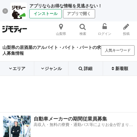
アプリならお得な情報を見逃さない！
インストール
アプリで開く
山梨県
検索
ログイン
投稿
山梨県の居酒屋のアルバイト・バイト・パートの求
人気キーワード
人募集情報
エリア
ジャンル
詳細
新着順
自動車メーカーの期間従業員募集
高収入・無料の寮費・通勤バス等によりお金が貯まりや
すい環境