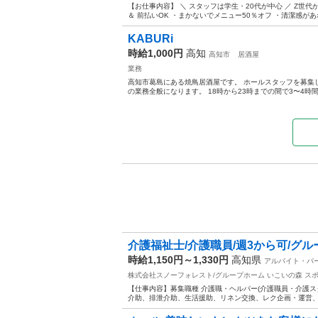
【お仕事内容】 ＼ スタッフは学生・20代が中心 ／ Z世
＆ 前払いOK ・まかないでメニュー50％オフ ・清潔感があ
KABURi
時給1,000円
高知
高知市
居酒屋
業務
高知市葛島にある焼鳥居酒屋です。 ホールスタッフを募集
の業務全般になります。 18時から23時までの間で3〜4時間で
介護福祉士/介護職員/週3から可/グ
時給1,150円～1,330円
高知県
アルバイト・パ
株式会社スノーフォレスト/グループホーム いこいの森
ス
【仕事内容】募集職種 介護職・ヘルパー(介護職員・介護ス
介助、排泄介助、生活援助、リネン交換、レク企画・運営、調理 給与