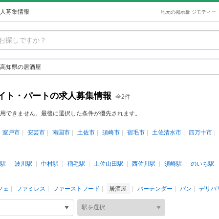
人募集情報
地元の掲示板 ジモティー
高知県の居酒屋
イト・パートの求人募集情報
全2件
用できません。最後に選択した条件が優先されます。
室戸市
安芸市
南国市
土佐市
須崎市
宿毛市
土佐清水市
四万十市
駅
波川駅
中村駅
稲毛駅
土佐山田駅
西佐川駅
須崎駅
のいち駅
フェ
ファミレス
ファーストフード
居酒屋
バーテンダー
パン
デリバ