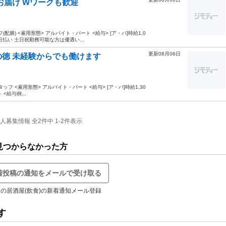
お届け Wワークも歓迎
配膳) <雇用形態> アルバイト・パート <給与> [ア・パ]時給1,0
日払い 土日祝勤務可能な方は優遇い...
更新08月06日
文の徳 未経験からでも働けます
フ <雇用形態> アルバイト・パート <給与> [ア・パ]時給1,30
～ <給与例...
集情報 全2件中 1-2件表示
見つからなかった方
着投稿の通知をメールで受け取る
の居酒屋(飲食)の新着通知メール登録
す