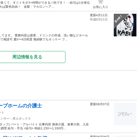
代が多くて、すぐトモダチ/仲間ができるバ先です！ ・給与は1分単位
れば髪色自由！ 金髪・マカロンヘア...
お気に入り
更新4月11日
受付終了
作成8月21日
してます。 業務内容は接客、ドリンクの作成、洗い物などホール
相談可 週3〜4日程度 無経験でもオッケー フ...
周辺情報を見る
更新08月07日
ループホームの介護士
ート
ポンサー：求人ボックス
タッフ) パート・アルバイト 仕事内容 身体介護、食事介助、入浴
・手当 <給与> 時給1,150〜1,330円...
更新08月06日