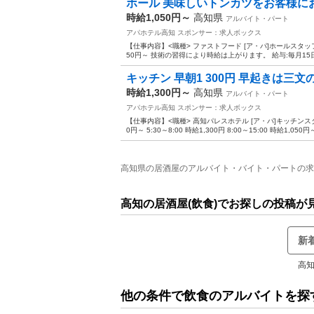
ホール 美味しいトンカツをお客様に
時給1,050円～
高知県
アルバイト・パート
アパホテル高知
スポンサー：求人ボックス
【仕事内容】<職種> ファストフード [ア・パ]ホールスタッフ(
50円～ 技術の習得により時給は上がります。 給与:毎月15
キッチン 早朝1 300円 早起きは三
時給1,300円～
高知県
アルバイト・パート
アパホテル高知
スポンサー：求人ボックス
【仕事内容】<職種> 高知パレスホテル [ア・パ]キッチンスタッ
0円～ 5:30～8:00 時給1,300円 8:00～15:00 時給1,050円
高知県の居酒屋のアルバイト・バイト・パートの求人募
高知の居酒屋(飲食)でお探しの投稿が
新
高知
他の条件で飲食のアルバイトを探