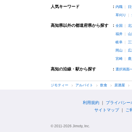
人気キーワード
：
内職
日
草刈り
高知県以外の都道府県から探す
：
全国
北
福井
山
岐阜
三
岡山
広
宮崎
鹿
高知の沿線・駅から探す
：
選択画面
ジモティー
アルバイト
飲食
居酒屋
利用規約
プライバシー
サイトマップ
ご
© 2011-2026 Jimoty, Inc.