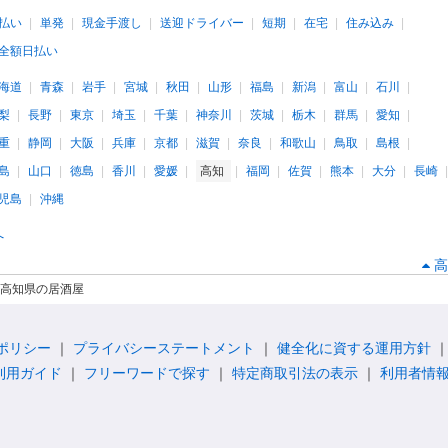
払い
単発
現金手渡し
送迎ドライバー
短期
在宅
住み込み
全額日払い
海道
青森
岩手
宮城
秋田
山形
福島
新潟
富山
石川
梨
長野
東京
埼玉
千葉
神奈川
茨城
栃木
群馬
愛知
重
静岡
大阪
兵庫
京都
滋賀
奈良
和歌山
鳥取
島根
島
山口
徳島
香川
愛媛
高知
福岡
佐賀
熊本
大分
長崎
児島
沖縄
へ
高
高知県の居酒屋
ポリシー
プライバシーステートメント
健全化に資する運用方針
利用ガイド
フリーワードで探す
特定商取引法の表示
利用者情