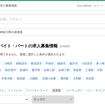
求人募集情報
地元の掲示板 ジモティー
神奈川県の居酒屋
バイト・パートの求人募集情報
全460件
用できません。最後に選択した条件が優先されます。
市
川崎市
相模原市
横須賀市
平塚市
鎌倉市
藤沢市
小田原市
茅ヶ崎
市
南足柄市
綾瀬市
愛甲郡
足柄上郡
足柄下郡
高座郡
三浦郡
中郡
本厚木駅
鶴見駅
大船駅
武蔵小杉駅
番田駅
大和駅
柿生駅
フェ
ファミレス
ファーストフード
居酒屋
バーテンダー
パン
デリバ