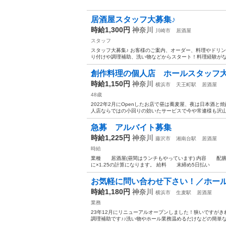
居酒屋スタッフ大募集♪
時給1,300円
神奈川
川崎市
居酒屋
スタッフ
スタッフ大募集♪ お客様のご案内、オーダー、料理やドリ
り付けや調理補助、洗い物などからスタート！料理経験がなく
創作料理の個人店 ホールスタッフ大募
時給1,150円
神奈川
横浜市
天王町駅
居酒屋
48歳
2022年2月にOpenしたお店で昼は蕎麦屋、夜は日本酒
人店ならではの小回りの効いたサービスで今や常連様も沢山
急募 アルバイト募集
時給1,225円
神奈川
藤沢市
湘南台駅
居酒屋
時給
業種 居酒屋(昼間はランチもやっています) 内容 
に×1.25の計算になります。 給料 末締め5日払い ※
お気軽に問い合わせ下さい！／ホー
時給1,180円
神奈川
横浜市
生麦駅
居酒屋
業務
23年12月にリニューアルオープンしました！狭いですが
調理補助です♪♪洗い物やホール業務温めるだけなどの簡単な