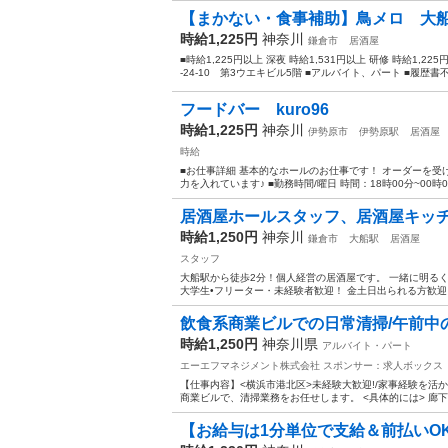
【まかない・食事補助】鳥メロ 大
時給1,225円
神奈川
鎌倉市
居酒屋
■時給1,225円以上 深夜 時給1,531円以上 研修 時給1,2
-24-10 第3ウエキビル5階 ■アルバイト、パート ■履歴書不
フードバー kuro96
時給1,225円
神奈川
伊勢原市
伊勢原駅
居酒屋
時給
■お仕事詳細 基本的なホールのお仕事です！ オーダーを受
力を入れています♪ ■勤務時間/曜日 時間：18時00分~00時0
居酒屋ホールスタッフ、居酒屋キッ
時給1,250円
神奈川
鎌倉市
大船駅
居酒屋
スタッフ
大船駅から徒歩2分！個人経営の居酒屋です。 一緒に明る
大学生•フリーター・未経験者歓迎！ 金土日出られる方歓迎！
飲食系商業ビルでの日常清掃/午前中の
時給1,250円
神奈川県
アルバイト・パート
エーエフマネジメント株式会社
スポンサー：求人ボックス
【仕事内容】<横浜市港北区>未経験大歓迎!/家事経験を活か
商業ビルで、清掃業務をお任せします。 <具体的には> 廊下
【お給与は1分単位で支給＆前払いOK