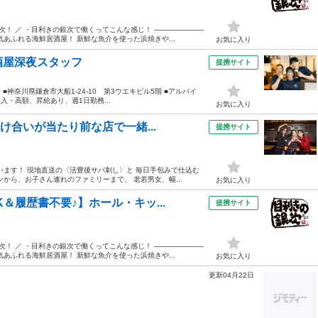
次！ ／ ・目利きの銀次で働くってこんな感じ！ ―――――――
あふれる海鮮居酒屋！ 新鮮な魚介を使った浜焼きや...
お気に入り
酒屋深夜スタッフ
提携サイト
給 ■神奈川県鎌倉市大船1-24-10 第3ウエキビル5階 ■アルバイ
・高額、昇給あり、週1日勤務...
お気に入り
け合いが当たり前な店で一緒...
提携サイト
います！ 現地直送の〈活豊後サバ刺し〉と 毎日手包みで仕込む
から、お子さん連れのファミリーまで、 老若男女、幅...
お気に入り
＆履歴書不要♪】ホール・キッ...
提携サイト
次！ ／ ・目利きの銀次で働くってこんな感じ！ ―――――――
あふれる海鮮居酒屋！ 新鮮な魚介を使った浜焼きや...
お気に入り
更新04月22日