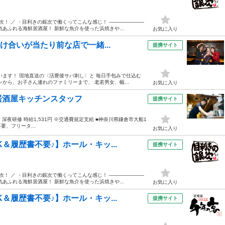
次！ ／ ・目利きの銀次で働くってこんな感じ！ ―――――――
あふれる海鮮居酒屋！ 新鮮な魚介を使った浜焼きや...
お気に入り
け合いが当たり前な店で一緒...
提携サイト
います！ 現地直送の〈活豊後サバ刺し〉と 毎日手包みで仕込む
から、お子さん連れのファミリーまで、 老若男女、幅...
お気に入り
居酒屋キッチンスタッフ
提携サイト
25円 深夜研修 時給1,531円 ※交通費規定支給 ■神奈川県鎌倉市大船1
要、フリータ...
お気に入り
＆履歴書不要♪】ホール・キッ...
提携サイト
次！ ／ ・目利きの銀次で働くってこんな感じ！ ―――――――
あふれる海鮮居酒屋！ 新鮮な魚介を使った浜焼きや...
お気に入り
＆履歴書不要♪】ホール・キッ...
提携サイト