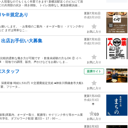
一人現場なのでもくもく作業できます! 新横浜駅近くのビルにて清
の共用部の拭き・掃き掃除。 トイレ清掃なし 東急新横浜線...
更新7月31日
り✨※規定あり
作成3月10日
願いします。 ・お客様のご案内 ・オーダー取り ・ドリンク作り
ど まずは簡単なこ...
お気に入り
更新7月31日
ト出店お手伝い大募集
作成2月19日
比較的柔軟な働き方が可能です ・飲食未経験の方もOK ② イベ
 ・現地での調理、販売、声かけなどをお願いしま...
お気に入り
末スタッフ
提携サイト
25円 深夜研修 時給1,531円 ※交通費規定支給 ■神奈川県鎌倉市大船1
要、フリータ...
お気に入り
更新7月23日
作成2月3日
69
 接客(席案内、オーダー取り、配膳等）やドリンク作り等ホール業
生、ダブルワーク歓迎 週2日～ 17：00～...
お気に入り
更新2月3日