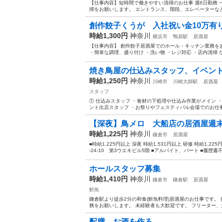
【仕事内容】短時間で働きやすい清掃のお仕事 週6日勤務 
掃をお願いします。 エントランス、階段、エレベーターなど
創作餃子くうが 入社祝い金10万有
時給1,300円
神奈川
横浜市
鴨居駅
居酒屋
【仕事内容】 創作餃子居酒屋でのホール・キッチン業務をお
・簡単な調理、盛り付け ・洗い物 ・レジ対応 ・店内清掃 な
焼き鳥屋の仕込みスタッフ、イベン
時給1,250円
神奈川
川崎市
川崎大師駅
居酒屋
スタッフ
① 仕込みスタッフ ・食材の下処理や仕込み作業がメイン ・
ント出店スタッフ ・お祭りやフェスティバル会場でのお仕事
【深夜】鳥メロ 大船店の居酒屋週
時給1,225円
神奈川
鎌倉市
居酒屋
■時給1,225円以上 深夜 時給1,531円以上 研修 時給1,2
-24-10 第3ウエキビル5階 ■アルバイト、パート ■履歴書不
ホールスタッフ募集
時給1,410円
神奈川
鎌倉市
鎌倉駅
居酒屋
鮮魚
鎌倉駅より徒歩2分の和食(鮮魚料理)居酒屋のお仕事です。
務をお願いします。 未経験者も大歓迎です。 フリーター、大学
配膳、お酒を作る