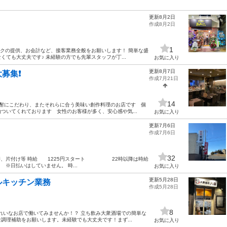
更新8月2日
作成8月2日
1
ンクの提供、お会計など、接客業務全般をお願いします！ 簡単な盛
ても大丈夫です♪ 未経験の方でも先輩スタッフが丁...
お気に入り
更新8月7日
集❗️
作成7月21日
14
と焼酎にこだわり、またそれらに合う美味い創作料理のお店です 個
ついてくれております 女性のお客様が多く、安心感や気...
お気に入り
更新7月6日
作成7月6日
32
配膳、片付け等 時給 1225円スタート 22時以降は時給
日払いはしていません。 時...
お気に入り
更新5月28日
ルキッチン業務
作成5月28日
8
きれいなお店で働いてみませんか！？ 立ち飲み大衆酒場での簡単な
調理補助をお願いします。未経験でも大丈夫です！まず...
お気に入り