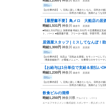
時給1,230円
神奈川
横浜市
居酒屋
日払い
【お仕事内容】 ＼ 元気に楽しく働きたいなら、目利きの銀
――――――――――― 目利きの銀次は、漁港のような活気
【履歴書不要】鳥メロ 大船店の居
時給1,531円
神奈川
鎌倉市
居酒屋
■時給1,531円以上 深夜研修 時給1,531円 ※交通費規定支
ト、パート ■履歴書不要、フリーター歓迎、学歴不問、高収入
居酒屋スタッフ | ミスしてなんぼ！助
時給1,300円
神奈川
横浜市
居酒屋
日払い
【お仕事内容】 当店は『活気ある酒場』をモットーにして
〈博多鉄板餃子〉が看板メニュー。 仕事帰りのサラリーマン
【お給与は1分単位で支給＆前払いOK
時給1,230円
神奈川
鎌倉市
居酒屋
日払い
【お仕事内容】 ＼ 元気に楽しく働きたいなら、目利きの銀
――――――――――― 目利きの銀次は、漁港のような活気
飲食ビルの清掃
時給1,250円
神奈川県
アルバイト・パート
エーエフマネジメント株式会社
スポンサー：求人ボックス