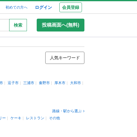
ログイン
会員登録
初めての方へ
投稿画面へ(無料)
検索
人気キーワード
市
逗子市
三浦市
秦野市
厚木市
大和市
路線・駅から選ぶ
リー
ケーキ
レストラン
その他