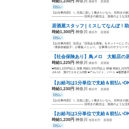
時給1,230円
神奈川
鎌倉市
居酒屋
日払い
【お仕事内容】 ＼ 元気に楽しく働きたいなら、目利きの銀
――――――――――― 目利きの銀次は、漁港のような活気
居酒屋スタッフ | ミスしてなんぼ！助
時給1,300円
神奈川
横浜市
居酒屋
日払い
【お仕事内容】 当店は『活気ある酒場』をモットーにして
〈博多鉄板餃子〉が看板メニュー。 仕事帰りのサラリーマン
【社会保険あり】鳥メロ 大船店の
時給1,225円
神奈川
鎌倉市
居酒屋
■時給1,225円以上 深夜 時給1,531円以上 研修 時給1,2
-24-10 第3ウエキビル5階 ■アルバイト、パート ■履歴書不
【お給与は1分単位で支給＆前払いOK
時給1,230円
神奈川
横浜市
居酒屋
日払い
【お仕事内容】 ＼ 元気に楽しく働きたいなら、目利きの銀
――――――――――― 目利きの銀次は、漁港のような活気
【お給与は1分単位で支給＆前払いOK
時給1,230円
神奈川
海老名市
居酒屋
日払い