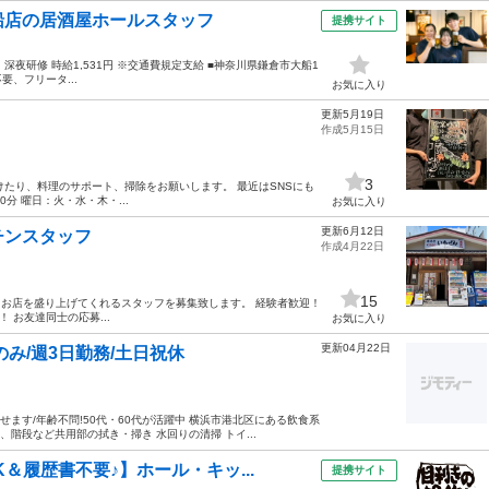
船店の居酒屋ホールスタッフ
提携サイト
25円 深夜研修 時給1,531円 ※交通費規定支給 ■神奈川県鎌倉市大船1
要、フリータ...
お気に入り
更新5月19日
作成5月15日
3
けたり、料理のサポート、掃除をお願いします。 最近はSNSにも
0分 曜日：火・水・木・...
お気に入り
更新6月12日
チンスタッフ
作成4月22日
15
くお店を盛り上げてくれるスタッフを募集致します。 経験者歓迎！
 お友達同士の応募...
お気に入り
更新04月22日
み/週3日勤務/土日祝休
せます/年齢不問!50代・60代が活躍中 横浜市港北区にある飲食系
、階段など共用部の拭き・掃き 水回りの清掃 トイ...
＆履歴書不要♪】ホール・キッ...
提携サイト