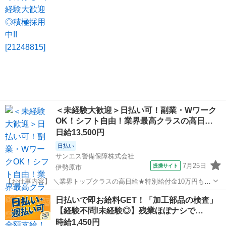
＜未経験大歓迎＞日払い可！副業・Wワーク
OK！シフト自由！業界最高クラスの高日…
日給13,500円
日払い
サンエス警備保障株式会社
7月25日
提携サイト
伊勢原市
【お仕事内容】 ＼業界トップクラスの高日給★特別給付金10万円も！
日払い可＆シフト自由／ とにかく日給が良い！！高日給で安心・安定
神奈川
伊勢原市
警備員
日払いで即お給料GET！「加工部品の検査」
の暮らし♪月収30万円以上も可能！ ▼おシゴトの内容はとってもカン
【経験不問!未経験◎】残業ほぼナシで…
タン！ 人や車の誘導・案内...
時給1,450円