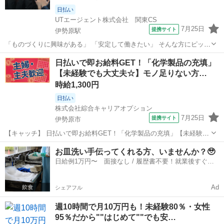
日払い
UTエージェント株式会社 関東CS
7月25日
提携サイト
伊勢原駅
「ものづくりに興味がある」 「安定して働きたい」 そんな方にピッタ
リのお仕事です！ 部品を組み立てたり、製品を作ったりする工場での
神奈川
伊勢原市
伊勢原駅
工場
日払いで即お給料GET！「化学製品の充填」
お仕事をご紹介します。未経験から始められる職場も多く、イチから
【未経験でも大丈夫☆】モノ足りない方…
丁寧に教えてもらえるので安心で...
時給1,300円
日払い
株式会社綜合キャリアオプション
7月25日
提携サイト
伊勢原市
【キャッチ】 日払いで即お給料GET！「化学製品の充填」【未経験で
も大丈夫☆】モノ足りない方に・残業20H未満♪落ち着く少人数の職場!
神奈川
伊勢原市
仕分け
お皿洗い手伝ってくれる方、いませんか？🥹
高時給1300円！ 【コメント】 製造のお仕事が豊富★未経験で働いて
日給例1万円〜 面接なし / 履歴書不要！就業後すぐに
みたい方も大歓迎！ ...
お給料がもらえる✨
Ad
シェアフル
週10時間で月10万円も！未経験80％・女性
95％だから""はじめて""でも安…