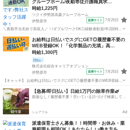
グループホーム/夜勤専従介護職員求…
時給1,225円
ツクイ伊勢原高森グループホーム
7月25日
提携サイト
伊勢原市
＼夜勤手当支給で高収入／！/ダブルワークOK◎経験者歓迎/年2回特別
手当あり！働くあなたをサポートします◎ ★☆ 働きやすいメリット多
神奈川
伊勢原市
介護
お給料は日払いでスグにGET◎履歴書不要の
数 ★☆ ＼＼サービス・職種の魅力／／ 認知症の高齢者が共同生活を
WEB登録OK！「化学製品の充填」高…
営む中で、必要な支援...
時給1,300円
日払い
株式会社綜合キャリアオプション
7月25日
提携サイト
伊勢原市
【キャッチ】 お給料は日払いでスグにGET◎履歴書不要のWEB登録
OK！「化学製品の充填」高時給1300円！伊勢原周辺！20代～40代の
神奈川
伊勢原市
仕分け
【急募/即日払い】日給1万円の除草作業🌿
スタッフが多数活躍中★ 【コメント】 製造のお仕事が豊富★未経験で
面接なし / 履歴書不要！空いている日づけで検索して即
働いてみたい方も大歓...
日はたらける✨
Ad
シェアフル
派遣保育士さん募集！！時間帯・お休み・業
務範囲も相談OK！あなたらしい働き方を…