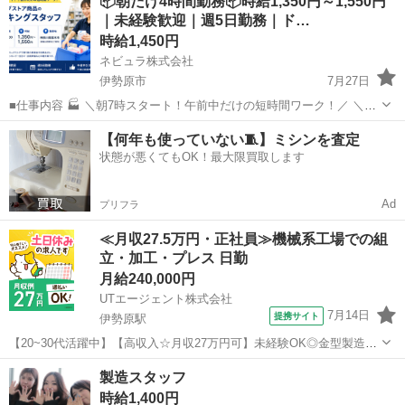
📦朝だけ4時間勤務📦時給1,350円～1,550円
ート ・買い物代行 ・入浴の支援 ・服薬の確認 など 「身体介護」また
｜未経験歓迎｜週5日勤務｜ド…
は「生活援助」のどちらの仕事を行...
時給1,450円
ネビュラ株式会社
伊勢原市
7月27日
■仕事内容 🏭 ＼朝7時スタート！午前中だけの短時間ワーク！／ ＼週
5日勤務で安定収入！毎日コツコツ働きたい方におすすめ！／ ＼未経
神奈川
伊勢原市
軽作業
スタッフ
【何年も使っていない🧵】ミシンを査定
験歓迎！シンプルなピッキング作業だから安心スタート！／ 物流セン
状態が悪くてもOK！最大限買取します
ター内で...
Ad
プリフラ
≪月収27.5万円・正社員≫機械系工場での組
立・加工・プレス 日勤
月給240,000円
UTエージェント株式会社
7月14日
提携サイト
伊勢原駅
【20~30代活躍中】【高収入☆月収27万円可】未経験OK◎金型製造・
NC旋盤機オペレーター！日勤&土日休み♪《Jbni1C》 詳細情報 ＼金型
神奈川
伊勢原市
伊勢原駅
その他
製造スタッフ
製造・NC旋盤機オペレーターなど／ ☆未経験OK！ 丁寧な研修で安
時給1,400円
心のスタ...