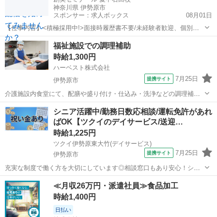
神奈川県 伊勢原市
スポンサー：求人ボックス
08月01日
【仕事内容】<積極採用中!>面接時履歴書不要/未経験者歓迎、個別指
導講師 <服装> 服装はスーツ、またはオフィスカジュアルでOK! カチ
アルバイト・パート
福祉施設での調理補助
ッとしすぎず、柔軟なスタイルで働けます。 この求人は職業紹介事業
時給1,300円
者による紹介求人です。 <職業...
ハーベスト株式会社
7月25日
提携サイト
伊勢原市
介護施設内食堂にて、配膳や盛り付け・仕込み・洗浄などの調理補助
業務をお願いします。 ご利用になる多くの方に温かい食事を素早く提
神奈川
伊勢原市
その他
シニア活躍中/勤務日数応相談/運転免許があれ
供できるよう、工夫を凝らした業務をお願いします。 未経験からでも
ばOK【ツクイのデイサービス/送迎…
チャレンジ可能です。 料理が好き、...
時給1,225円
ツクイ伊勢原東大竹(デイサービス)
7月25日
提携サイト
伊勢原市
充実な制度で働く方を大切にしています◎相談窓口もあり安心！シフ
ト勤務で働きやすさ抜群の環境です。 ★☆ 働きやすいメリット多数
神奈川
伊勢原市
その他
≪月収26万円・派遣社員≫食品加工
★☆ ＼＼サービス・職種の魅力／／ 送迎業務を通して、お客様から感
時給1,400円
謝の言葉を直接いただけたり...
日払い