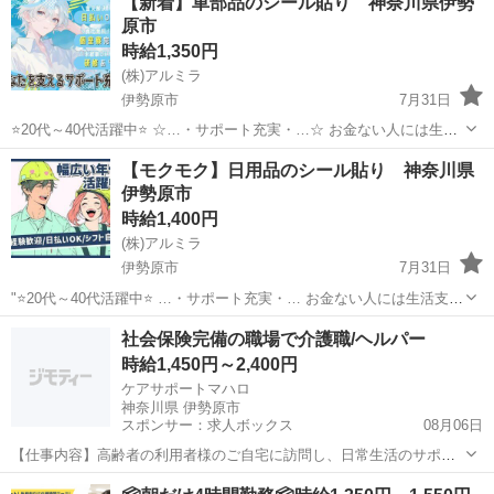
【新着】車部品のシール貼り 神奈川県伊勢
原市
時給1,350円
(株)アルミラ
伊勢原市
7月31日
⭐20代～40代活躍中⭐ ☆…・サポート充実・…☆ お金ない人には生活
支援金、 携帯ない人にはレンタル、 住む場所がない方には 即日入寮
神奈川
伊勢原市
倉庫
時給
【モクモク】日用品のシール貼り 神奈川県
可能案件をご紹介♪ もし、できない場合は 宿泊施設代をお渡ししま
伊勢原市
す...
時給1,400円
(株)アルミラ
伊勢原市
7月31日
"⭐20代～40代活躍中⭐ …・サポート充実・… お金ない人には生活支援
金 携帯ない人にはレンタル 住む場所がない方には 即日入寮も相談可
神奈川
伊勢原市
倉庫
時給
社会保険完備の職場で介護職/ヘルパー
能です！ もし、できない場合は 宿泊施設代をお渡しします！ ...
時給1,450円～2,400円
ケアサポートマハロ
神奈川県 伊勢原市
スポンサー：求人ボックス
08月06日
【仕事内容】高齢者の利用者様のご自宅に訪問し、日常生活のサポー
トを行います。 ・食事作り ・衣類の洗濯のお手伝い ・お掃除のサポ
アルバイト・パート