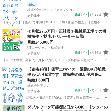
日払い
株式会社綜合キャリアオプション
7月25日
提携サイト
伊勢原市
【キャッチ】 日払いで即お給料GET！「加工部品の検査」【経験不問!
未経験◎】残業ほぼナシでプラ充!高収入でしっかり稼ぐ!高時給1450
神奈川
伊勢原市
仕分け
≪月収27.5万円・正社員≫機械系工場での機
円！ 【コメント】 製造のお仕事が豊富★未経験で働いてみたい方も大
械操作・製造オペレーター 日勤
歓迎！ 「未経験だ...
月給245,000円
UTエージェント株式会社
7月14日
提携サイト
伊勢原駅
【20代活躍中】高収入☆月収27万円可！シンプル作業☆超硬プレート
の加工オペレーター！日勤×土日休み◎《JTWF1C》 詳細情報 ＼超硬
神奈川
伊勢原市
伊勢原駅
その他
【資格必須】保育士/マイカー通勤OK◎離職
プレートの加工オペレーター！／ 未経験の方歓迎！ シンプルな繰り返
率も低い職場です！離職率の低い認可保…
し作業がメインです...
時給1,600円
株式会社アスカ
7月25日
提携サイト
伊勢原市
【お仕事内容】 ◎資格必須◎定員120名の保育園で現在保育士さんは
非常勤さんも含めて30名程です♪ クラス名 年齢 定員 ■ひまわ
神奈川
伊勢原市
保育士
ダブルワーク可能/週2日からOK！【ツクイの
り組 （5歳児） 30名 ■れんげ組 (4...