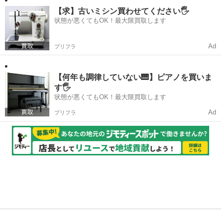
理された手のひらサイズの精密機器を手作業で組み合わせていく作業
となります。 ・顕微鏡を覗き...
【求】古いミシン買わせてください🖐️
状態が悪くてもOK！最大限買取します
Ad
プリフラ
【何年も調律していない🎹】ピアノを買いま
す🖐️
状態が悪くてもOK！最大限買取します
Ad
プリフラ