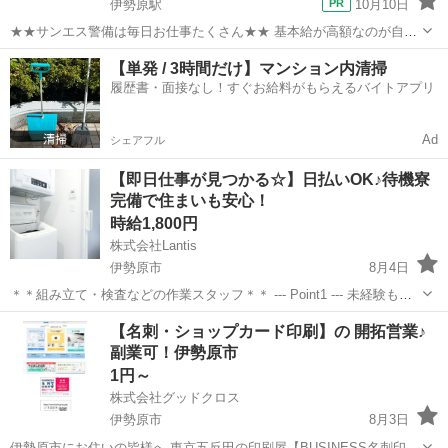
伊勢原駅
10月10日
★★サンエス警備は毎日お仕事たくさん★★ 基本給が高額なのが自慢
♪未経験も大歓迎！ ＞＞常に現場豊富&交通費モチロン全額支給＜＜
神奈川
伊勢原市
伊勢原駅
警備員
【単発 / 3時間だけ】マンション内清掃
『完全直行直帰でラクラク』 現場への直行直帰が基本で、毎週・毎月
履歴書・面接なし！すぐお給料がもらえるバイトアプリ
サンエス警備保障株式会社
等の定期的な出社は不要です！ ...
Ad
シェアフル
【即日仕事が見つかる☆】日払いOK♪待機寮
完備で住まいも安心！
時給1,800円
株式会社Lantis
伊勢原市
8月4日
＊＊組み立て・検査などの作業スタッフ＊＊ --- Point1 --- 未経験も就
業OK！ 工場未経験でもご安心ください！！ 先輩スタッフがイチから
神奈川
伊勢原市
工場
スタッフ
【名刺・ショップカード印刷】の 開拓営業♪
丁寧にサポート！ 未経験からスタートした方も多数活躍しています
副業可！伊勢原市
☆...
1円～
株式会社グッドクロス
伊勢原市
8月3日
伊勢原市にお住いの皆様へ 東京五反田の印刷屋【BUSINESS名刺印刷