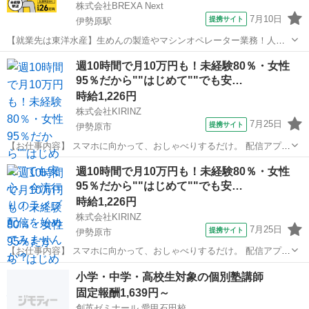
株式会社BREXA Next
7月10日
提携サイト
伊勢原駅
【就業先は東洋水産】生めんの製造やマシンオペレーター業務！人気
の日勤専属★未経験でも時給1400円！20代～30代の男性活躍中！備品
神奈川
伊勢原市
伊勢原駅
その他
週10時間で月10万円も！未経験80％・女性
付きワンルーム寮完備★日払い制度あり！社員食堂利用OK！《神奈川
95％だから""はじめて""でも安…
県伊勢原市》 人気の工場の...
時給1,226円
株式会社KIRINZ
7月25日
提携サイト
伊勢原市
【お仕事内容】 スマホに向かって、おしゃべりするだけ。 配信アプリ
（17LIVE／Pococha／IRIAM など）でライブ配信するお仕事です。
神奈川
伊勢原市
イベントスタッフ
週10時間で月10万円も！未経験80％・女性
——————————— 配信内容はぜんぶ自由
95％だから""はじめて""でも安…
——————————— ・今日...
時給1,226円
株式会社KIRINZ
7月25日
提携サイト
伊勢原市
【お仕事内容】 スマホに向かって、おしゃべりするだけ。 配信アプリ
（17LIVE／Pococha／IRIAM など）でライブ配信するお仕事です。
神奈川
伊勢原市
イベントスタッフ
小学・中学・高校生対象の個別塾講師
——————————— 配信内容はぜんぶ自由
固定報酬1,639円～
——————————— ・今日...
創英ゼミナール 愛甲石田校