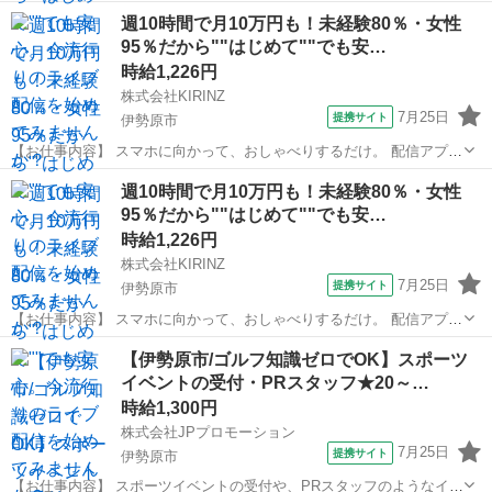
（17LIVE／Pococha／IRIAM など）でライブ配信するお仕事です。
神奈川
伊勢原市
イベントスタッフ
週10時間で月10万円も！未経験80％・女性
——————————— 配信内容はぜんぶ自由
95％だから""はじめて""でも安…
——————————— ・今日...
時給1,226円
株式会社KIRINZ
7月25日
提携サイト
伊勢原市
【お仕事内容】 スマホに向かって、おしゃべりするだけ。 配信アプリ
（17LIVE／Pococha／IRIAM など）でライブ配信するお仕事です。
神奈川
伊勢原市
イベントスタッフ
週10時間で月10万円も！未経験80％・女性
——————————— 配信内容はぜんぶ自由
95％だから""はじめて""でも安…
——————————— ・今日...
時給1,226円
株式会社KIRINZ
7月25日
提携サイト
伊勢原市
【お仕事内容】 スマホに向かって、おしゃべりするだけ。 配信アプリ
（17LIVE／Pococha／IRIAM など）でライブ配信するお仕事です。
神奈川
伊勢原市
イベントスタッフ
【伊勢原市/ゴルフ知識ゼロでOK】スポーツ
——————————— 配信内容はぜんぶ自由
イベントの受付・PRスタッフ★20～…
——————————— ・今日...
時給1,300円
株式会社JPプロモーション
7月25日
提携サイト
伊勢原市
【お仕事内容】 スポーツイベントの受付や、PRスタッフのようなイメ