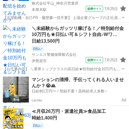
株式会社平山_神奈川営業所
7月25日
提携サイト
本厚木駅
【志望動機・自己PR・履歴書一切不要】 上場企業グループの正社員
(無期派遣)のお仕事になりますが、 かしこまった面接は一切ございま
神奈川
伊勢原市
本厚木駅
工場
＼未経験からガッツリ稼げる！／特別給付金
せん。 ご自身の希望とする働き方や、今後のキャリアプランをお聞か
10万円も★日払い可＆シフト自由♪Wワ…
せください。 #Web選考結...
日給13,500円
日払い
サンエス警備保障株式会社
7月25日
提携サイト
伊勢原市
【お仕事内容】 ＼業界トップクラスの高日給★特別給付金10万円も！
日払い可＆シフト自由／ とにかく日給が良い！！高日給で安心・安定
神奈川
伊勢原市
警備員
マンションの清掃、手伝ってくれる人いませ
の暮らし♪月収30万円以上も可能！ ▼おシゴトの内容はとってもカン
んか？😭🙏
タン！ 人や車の誘導・案内...
日給例1万円〜 / 登録不要！高時給求人多数✨
Ad
Lacotto
≪月収26万円・派遣社員≫食品加工
時給1,400円
日払い