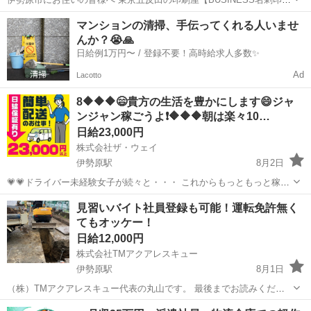
所】です。 Wワーク・副業として 企業や飲食店等の店舗に対して 名
神奈川
伊勢原市
営業
スタッフ
マンションの清掃、手伝ってくれる人いませ
刺印刷の開拓営業 を行っていただける方を募集しています。 今のあ...
んか？😭🙏
日給例1万円〜 / 登録不要！高時給求人多数✨
Ad
Lacotto
8🔶🔶🔶😄貴方の生活を豊かにします😄ジャ
ンジャン稼ごうよ❗️🔶🔶🔶朝は楽々10…
日給23,000円
株式会社ザ・ウェイ
伊勢原駅
8月2日
💗💗ドライバー未経験女子が続々と・・・ これからもっともっと稼げ
る業種の１つ軽貨物ドライバー業❗️ そんなお仕事を完全未経験でも楽々
神奈川
伊勢原市
伊勢原駅
ドライバー
ネットスーパー
見習いバイト社員登録も可能！運転免許無く
の仕事内容でドライバースキルを取得❗️ 頑張ったら頑張った分だけ、と
てもオッケー！
にかく...
日給12,000円
株式会社TMアクアレスキュー
伊勢原駅
8月1日
（株）TMアクアレスキュー代表の丸山です。 最後までお読みくださ
い。 定型分や記入項目が無い方への返信してしないのでよろしくお願
神奈川
伊勢原市
伊勢原駅
その他
ゴールデンウィーク