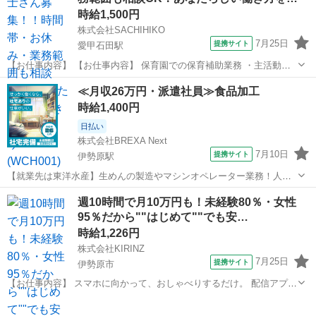
時給1,500円
株式会社SACHIHIKO
7月25日
提携サイト
愛甲石田駅
【お仕事内容】 【お仕事内容】 保育園での保育補助業務 ・主活動の
サポート(散歩、手遊び、読み聞かせ等) ・給食、おやつ等の介助 ・午
神奈川
伊勢原市
愛甲石田駅
保育士
≪月収26万円・派遣社員≫食品加工
睡チェック ・清掃、消毒等の衛生管理 ◆保育補助とは… ・遊びの見
時給1,400円
守り ・園児の身の回り...
日払い
株式会社BREXA Next
7月10日
提携サイト
伊勢原駅
【就業先は東洋水産】生めんの製造やマシンオペレーター業務！人気
の日勤専属★未経験でも時給1400円！20代～30代の男性活躍中！備品
神奈川
伊勢原市
伊勢原駅
その他
週10時間で月10万円も！未経験80％・女性
付きワンルーム寮完備★日払い制度あり！社員食堂利用OK！《神奈川
95％だから""はじめて""でも安…
県伊勢原市》 人気の工場の...
時給1,226円
株式会社KIRINZ
7月25日
提携サイト
伊勢原市
【お仕事内容】 スマホに向かって、おしゃべりするだけ。 配信アプリ
（17LIVE／Pococha／IRIAM など）でライブ配信するお仕事です。
神奈川
伊勢原市
イベントスタッフ
——————————— 配信内容はぜんぶ自由