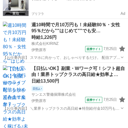
Ad
プリフラ
週10時間で月10万円も！未経験80％・女性
95％だから""はじめて""でも安…
時給1,226円
株式会社KIRINZ
7月25日
提携サイト
伊勢原市
【お仕事内容】 スマホに向かって、おしゃべりするだけ。 配信アプリ
（17LIVE／Pococha／IRIAM など）でライブ配信するお仕事です。
神奈川
伊勢原市
イベントスタッフ
【日払いOK】副業・Wワーク可！シフト超自
——————————— 配信内容はぜんぶ自由
由！業界トップクラスの高日給★効率よ…
——————————— ・今日...
日給13,500円
日払い
サンエス警備保障株式会社
7月25日
提携サイト
伊勢原市
【お仕事内容】 ＼業界トップクラスの高日給★特別給付金10万円も！
日払い可＆シフト自由／ とにかく日給が良い！！高日給で安心・安定
神奈川
伊勢原市
警備員
の暮らし♪月収30万円以上も可能！ ▼おシゴトの内容はとってもカン
タン！ 人や車の誘導・案内...