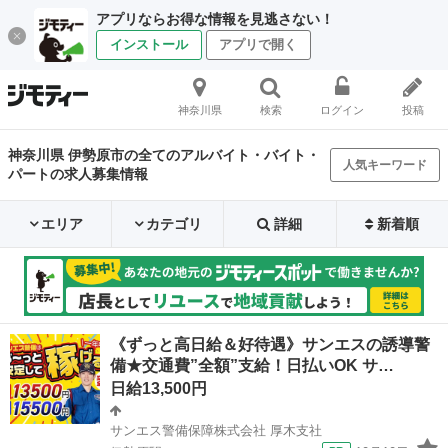
アプリならお得な情報を見逃さない！
インストール
アプリで開く
神奈川県
検索
ログイン
投稿
神奈川県 伊勢原市の全てのアルバイト・バイト・
人気キーワード
パートの求人募集情報
エリア
カテゴリ
詳細
新着順
《ずっと高日給＆好待遇》サンエスの誘導警
備★交通費”全額”支給！日払いOK サ…
日給13,500円
サンエス警備保障株式会社 厚木支社