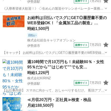
7月25日
提携サイト
伊勢原駅
《入寮希望者大歓迎！》 ◇生めんの製造やマシンオペレーター業務◇
＊大手食品メーカーでのオシゴト＊ ・焼きそば・ラーメン・うどん等
神奈川
伊勢原市
伊勢原駅
工場
お給料は日払いでスグにGET◎履歴書不要の
の1食ずつに包装された製品を 3食用に二次包装したり、2食用に二次
WEB登録OK！「金属加工品の製造」…
包装したりする作業 《こ...
時給1,500円
日払い
株式会社綜合キャリアオプション
7月25日
提携サイト
伊勢原市
【キャッチ】 お給料は日払いでスグにGET◎履歴書不要のWEB登録
OK！「金属加工品の製造」高時給1500円！神奈川県伊勢原市周辺！20
神奈川
伊勢原市
工場
週10時間で月10万円も！未経験80％・女性
代～40代のスタッフが多数活躍中★ 【コメント】 ＼大手人材派遣会社
95％だから""はじめて""でも安…
で働きませんか♪／...
時給1,226円
株式会社KIRINZ
7月25日
提携サイト
伊勢原駅
【お仕事内容】 スマホに向かって、おしゃべりするだけ。 配信アプリ
（17LIVE／Pococha／IRIAM など）でライブ配信するお仕事です。
神奈川
伊勢原市
伊勢原駅
イベントスタッフ
≪月収20万円・正社員≫検査・検品
——————————— 配信内容はぜんぶ自由
月給188,500円
——————————— ・今日...