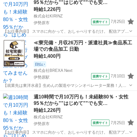
95％だから""はじめて""でも安…
きませんか♪／ ...
時給1,226円
株式会社KIRINZ
7月25日
提携サイト
伊勢原市
【お仕事内容】 スマホに向かって、おしゃべりするだけ。 配信アプリ
（17LIVE／Pococha／IRIAM など）でライブ配信するお仕事です。
神奈川
伊勢原市
イベントスタッフ
≪寮完備・月収26万円・派遣社員≫食品系工
——————————— 配信内容はぜんぶ自由
場での食品加工 日勤
——————————— ・今日...
時給1,400円
日払い
株式会社BREXA Next
7月10日
提携サイト
伊勢原駅
【就業先は東洋水産】生めんの製造やマシンオペレーター業務！人気
の日勤専属★未経験でも時給1400円！20代～30代の男性活躍中！備品
神奈川
伊勢原市
伊勢原駅
その他
週10時間で月10万円も！未経験80％・女性
付きワンルーム寮完備★日払い制度あり！社員食堂利用OK！《神奈川
95％だから""はじめて""でも安…
県伊勢原市》 人気の工場の...
時給1,226円
株式会社KIRINZ
7月25日
提携サイト
伊勢原市
【お仕事内容】 スマホに向かって、おしゃべりするだけ。 配信アプリ