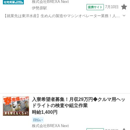
株式会社BREXA Next
7月10日
提携サイト
伊勢原駅
【就業先は東洋水産】生めんの製造やマシンオペレーター業務！人気
の日勤専属★未経験でも時給1400円！20代～30代の男性活躍中！備品
神奈川
伊勢原市
伊勢原駅
その他
付きワンルーム寮完備★日払い制度あり！社員食堂利用OK！《神奈川
県伊勢原市》 人気の工場の...
入寮希望者募集！月収29万円◆クルマ用ヘッ
ドライトの検査や組立作業
時給1,400円
日払い
株式会社BREXA Next