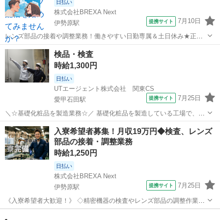
日払い
株式会社BREXA Next
7月10日
提携サイト
伊勢原駅
レンズ部品の接着や調整業務！働きやすい日勤専属＆土日休み★正社
員募集！業績賞与＆昇給あり！備品付きワンルーム寮完備★赴任旅費
神奈川
伊勢原市
伊勢原駅
その他
検品・検査
会社負担◎選考・見学時の交通費支給あり！未経験活躍中！《神奈川
時給1,300円
県伊勢原市》 人気の工場のお仕事 ◇...
日払い
UTエージェント株式会社 関東CS
7月25日
提携サイト
愛甲石田駅
＼☆基礎化粧品を製造業務☆／ 基礎化粧品を製造している工場で、ラ
イン作業をお願い致します♪ ◎未経験の方歓迎！ 丁寧な研修と指導
神奈川
伊勢原市
愛甲石田駅
仕分け
入寮希望者募集！月収19万円◆検査、レンズ
で安心のスタート◎ ＜具体的には…＞ ◆ラインで流れてくる化粧品の
部品の接着・調整業務
キャップ閉め ◆製品の検...
時給1,250円
日払い
株式会社BREXA Next
7月25日
提携サイト
伊勢原駅
《入寮希望者大歓迎！》 ◇精密機器の検査やレンズ部品の調整作業◇
測定用レーザー距離計のレンズ部品の製造となります。 ・前工程で処
神奈川
伊勢原市
伊勢原駅
その他