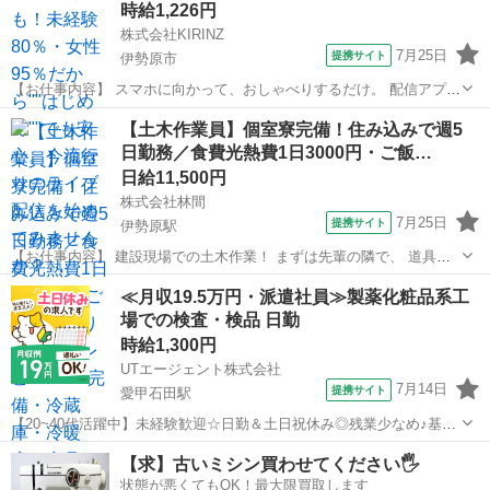
時給1,226円
株式会社KIRINZ
7月25日
提携サイト
伊勢原市
【お仕事内容】 スマホに向かって、おしゃべりするだけ。 配信アプリ
（17LIVE／Pococha／IRIAM など）でライブ配信するお仕事です。
神奈川
伊勢原市
イベントスタッフ
【土木作業員】個室寮完備！住み込みで週5
——————————— 配信内容はぜんぶ自由
日勤務／食費光熱費1日3000円・ご飯…
——————————— ・今日...
日給11,500円
株式会社林間
7月25日
提携サイト
伊勢原駅
【お仕事内容】 建設現場での土木作業！ まずは先輩の隣で、 道具を
渡すなど簡単なサポートから！ 民間企業／官庁のお仕事なので、 仕事
神奈川
伊勢原市
伊勢原駅
大工
≪月収19.5万円・派遣社員≫製薬化粧品系工
が無くなることはありません！ ＜現場例＞ 一般土工、建築土工、都市
場での検査・検品 日勤
土木、他 その他、道路...
時給1,300円
UTエージェント株式会社
7月14日
提携サイト
愛甲石田駅
【20~40代活躍中】未経験歓迎☆日勤＆土日祝休み◎残業少なめ♪基礎
化粧品の製造業務！清潔なクリーンルーム内作業《JWZR1C》 詳細情
神奈川
伊勢原市
愛甲石田駅
その他
【求】古いミシン買わせてください🖐️
報 ＼☆基礎化粧品を製造業務☆／ 基礎化粧品を製造している工場で、
状態が悪くてもOK！最大限買取します
ライン作業をお願い致...