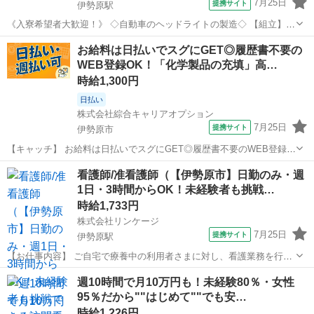
7月25日
提携サイト
伊勢原駅
《入寮希望者大歓迎！》 ◇自動車のヘッドライトの製造◇ 【組立】
・エアドライバーを使用し部品のネジ止めや、機械を使いパーツの圧
神奈川
伊勢原市
伊勢原駅
工場
お給料は日払いでスグにGET◎履歴書不要の
着作業 ・目視検査作業 【成形】 ・成形された部品（パネル/レンズな
WEB登録OK！「化学製品の充填」高…
ど）の目視検査作業 ・バ...
時給1,300円
日払い
株式会社綜合キャリアオプション
7月25日
提携サイト
伊勢原市
【キャッチ】 お給料は日払いでスグにGET◎履歴書不要のWEB登録
OK！「化学製品の充填」高時給1300円！伊勢原周辺！20代～40代の
神奈川
伊勢原市
仕分け
看護師/准看護師（【伊勢原市】日勤のみ・週
スタッフが多数活躍中★ 【コメント】 製造のお仕事が豊富★未経験で
1日・3時間からOK！未経験者も挑戦…
働いてみたい方も大歓...
時給1,733円
株式会社リンケージ
7月25日
提携サイト
伊勢原駅
【お仕事内容】 ご自宅で療養中の利用者さまに対し、看護業務を行い
ます。 健康状態の観察や疾病予防、日常生活のサポート、医師の指示
神奈川
伊勢原市
伊勢原駅
看護師
週10時間で月10万円も！未経験80％・女性
による処置や管理、リハビリの補助や指導、在宅サービスの相談など
95％だから""はじめて""でも安…
を担当します。 訪問看護未経験者が...
時給1,226円