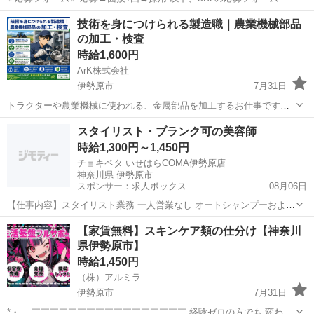
しくは 電話にて「求人応募希望」の旨、お問い合わせください。
神奈川
伊勢原市
キッチン
スタッフ
技術を身につけられる製造職｜農業機械部品
https://forms.office.com/r/jizSgHAu1G ...
の加工・検査
時給1,600円
ArK株式会社
伊勢原市
7月31日
トラクターや農業機械に使われる、金属部品を加工するお仕事です。
最初は部品のセットや完成品の確認など、簡単な補助作業から始めま
神奈川
伊勢原市
工場
スタイリスト・ブランク可の美容師
す。 将来的に機械加工の知識や技術を身につけたい方にもおすすめで
時給1,300円～1,450円
す。 仕事内容 ...
チョキペタ いせはらCOMA伊勢原店
神奈川県 伊勢原市
スポンサー：求人ボックス
08月06日
【仕事内容】スタイリスト業務 一人営業なし オートシャンプーおよび
券売機完備 雇用期間の定めあり 1年(原則更新/雇用上限なし) ・従事す
アルバイト・パート
【家賃無料】スキンケア類の仕分け【神奈川
べき業務の変更の範囲:変更なし ・就業場所の変更の範囲:変更なし
県伊勢原市】
【経験・資格】<応募要件>...
時給1,450円
（株）アルミラ
伊勢原市
7月31日
*・。 ￣￣￣￣￣￣￣￣￣￣￣￣￣￣￣￣￣ 経験ゼロの方でも 変わら