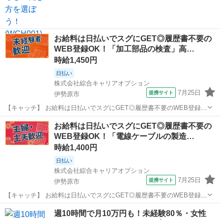
お給料は日払いでスグにGET◎履歴書不要の
WEB登録OK！「加工部品の検査」高…
時給1,450円
日払い
株式会社綜合キャリアオプション
7月25日
提携サイト
伊勢原市
【キャッチ】 お給料は日払いでスグにGET◎履歴書不要のWEB登録
OK！「加工部品の検査」高時給1450円！伊勢原周辺！20代～40代の
神奈川
伊勢原市
仕分け
お給料は日払いでスグにGET◎履歴書不要の
スタッフが多数活躍中★ 【コメント】 ＼大手人材派遣会社で働きませ
WEB登録OK！「電線ケーブルの製造…
んか♪／ 「新しい...
時給1,400円
日払い
株式会社綜合キャリアオプション
7月25日
提携サイト
伊勢原市
【キャッチ】 お給料は日払いでスグにGET◎履歴書不要のWEB登録
OK！「電線ケーブルの製造補助」高時給1400円！伊勢原周辺！20代～
神奈川
伊勢原市
仕分け
週10時間で月10万円も！未経験80％・女性
40代のスタッフが多数活躍中★ 【コメント】 ＼大手人材派遣会社で働