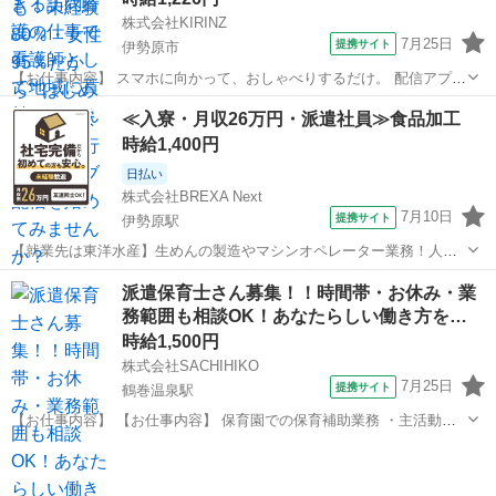
株式会社KIRINZ
7月25日
提携サイト
伊勢原市
【お仕事内容】 スマホに向かって、おしゃべりするだけ。 配信アプリ
（17LIVE／Pococha／IRIAM など）でライブ配信するお仕事です。
神奈川
伊勢原市
イベントスタッフ
≪入寮・月収26万円・派遣社員≫食品加工
——————————— 配信内容はぜんぶ自由
時給1,400円
——————————— ・今日...
日払い
株式会社BREXA Next
7月10日
提携サイト
伊勢原駅
【就業先は東洋水産】生めんの製造やマシンオペレーター業務！人気
の日勤専属★未経験でも時給1400円！20代～30代の男性活躍中！備品
神奈川
伊勢原市
伊勢原駅
その他
派遣保育士さん募集！！時間帯・お休み・業
付きワンルーム寮完備★日払い制度あり！社員食堂利用OK！《神奈川
務範囲も相談OK！あなたらしい働き方を…
県伊勢原市》 人気の工場の...
時給1,500円
株式会社SACHIHIKO
7月25日
提携サイト
鶴巻温泉駅
【お仕事内容】 【お仕事内容】 保育園での保育補助業務 ・主活動の
サポート(散歩、手遊び、読み聞かせ等) ・給食、おやつ等の介助 ・午
神奈川
伊勢原市
鶴巻温泉駅
保育士
睡チェック ・清掃、消毒等の衛生管理 ◆保育補助とは… ・遊びの見
守り ・園児の身の回り...