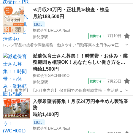
ージです！ 重いものを運んだり、コースを走り回るような力仕事は一
神奈川
伊勢原市
その他
≪月収20万円・正社員≫検査・検品
切ありません。 アパレルやカフェなどでの接客経験がある方は、その
月給188,500円
笑顔を活かせます♪ 【お仕事...
日払い
株式会社BREXA Next
7月10日
提携サイト
伊勢原駅
レンズ部品の接着や調整業務！働きやすい日勤専属＆土日休み★正社
員募集！業績賞与＆昇給あり！備品付きワンルーム寮完備★赴任旅費
神奈川
伊勢原市
伊勢原駅
その他
派遣保育士さん募集！！時間帯・お休み・業
会社負担◎選考・見学時の交通費支給あり！未経験活躍中！《神奈川
務範囲も相談OK！あなたらしい働き方を…
県伊勢原市》 人気の工場のお仕事 ◇...
時給1,500円
株式会社SACHIHIKO
7月25日
提携サイト
伊勢原駅
【お仕事内容】 【お仕事内容】 保育園での保育補助業務 ・主活動の
サポート(散歩、手遊び、読み聞かせ等) ・給食、おやつ等の介助 ・午
神奈川
伊勢原市
伊勢原駅
保育士
入寮希望者募集！月収24万円◆生めん製造業
睡チェック ・清掃、消毒等の衛生管理 ◆保育補助とは… ・遊びの見
務
守り ・園児の身の回り...
時給1,400円
日払い
株式会社BREXA Next