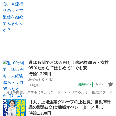
——————————— ・今日...
週10時間で月10万円も！未経験80％・女性
95％だから""はじめて""でも安…
時給1,226円
株式会社KIRINZ
7月25日
提携サイト
伊勢原市
【お仕事内容】 スマホに向かって、おしゃべりするだけ。 配信アプリ
（17LIVE／Pococha／IRIAM など）でライブ配信するお仕事です。
神奈川
伊勢原市
イベントスタッフ
【大手上場企業グループの正社員】自動車部
——————————— 配信内容はぜんぶ自由
品の製造/2交代/機械オペレーター／月…
——————————— ・今日...
時給1,330円