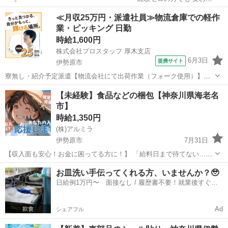
ず高時給からのスタートで しっかり稼げる環境♪ 頑張りを必ず 評価し
神奈川
伊勢原市
物流
時給
≪月収25万円・派遣社員≫物流倉庫での軽作
てくれる職場なので 努力次第で時給はUP！ どんどん貯金...
業・ピッキング 日勤
時給1,600円
株式会社プロスタッフ 厚木支店
6月3日
提携サイト
伊勢原市
寮無し・紹介予定派遣【物流会社にて出荷作業（フォーク使用）】神
奈川県伊勢原市で日勤専属のお仕事！20代、30代活躍中 倉庫内作業
神奈川
伊勢原市
その他
【未経験】食品などの梱包【神奈川県海老名
フォーク、ピッキングリフトを用いて トラックへの出荷作業を行って
市】
いただきます。 カーペット...
時給1,350円
(株)アルミラ
伊勢原市
7月31日
【収入面も安心！お金に困ってる方に！】 「給料日まで待てない…」
「お財布ピンチ…」 そんな時も大丈夫！ 日払いOKだから 働いた分の
神奈川
伊勢原市
倉庫
時給
お皿洗い手伝ってくれる方、いませんか？🥹
給与をすぐに受け取れます！ 急な出費にも対応できて ...
日給例1万円〜 面接なし / 履歴書不要！就業後すぐに
お給料がもらえる✨
Ad
シェアフル