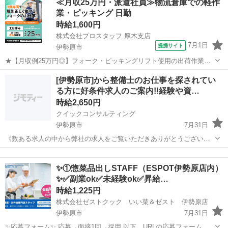
≪月収25万円・派遣社員≫物流倉庫での軽作
いします。 仕事内容は道路を掘って水道管や下水管を各家庭に供給し
業・ピッキング 日勤
たりアスファルト舗装を行ったり様...
時給1,600円
株式会社プロスタッフ 厚木支店
7月1日
提携サイト
伊勢原市
★【月収例25万円◎】フォーク・ピッキングリフト使用の出荷作業／
フォークリフト免許を活かせる！入社後取得でもOK◎ 倉庫内作業 フ
神奈川
伊勢原市
その他
[伊勢原市]から整備士のお仕事を探されてい
ォーク、ピッキングリフトを用いて トラックへの出荷作業を行ってい
る方に好条件求人のご案内!!経験や資…
ただきます。 カーペットの...
時給2,650円
クイックコンサルティング
伊勢原市
7月31日
《数ある求人の中から弊社の求人をご覧いただきありがとうございま
す!!》 全国に様々な求人を5万件以上取り扱っておりご希望条件やご状
神奈川
伊勢原市
工場
スタッフ
況に応じてマッチしそうな求人をご案内いたします!! 応募前に相談だ
✨①惣菜品出しSTAFF（ESPOT伊勢原店内）
けしてみたい方やどんな求...
✨✅副業ok✅未経験ok✅昇給…
時給1,225円
株式会社ゼストクック いい菜＆ゼスト 伊勢原店
伊勢原市
7月31日
✨応募フォーム✨ 応募→面接1回→採用 以下、URLの応募フォームも