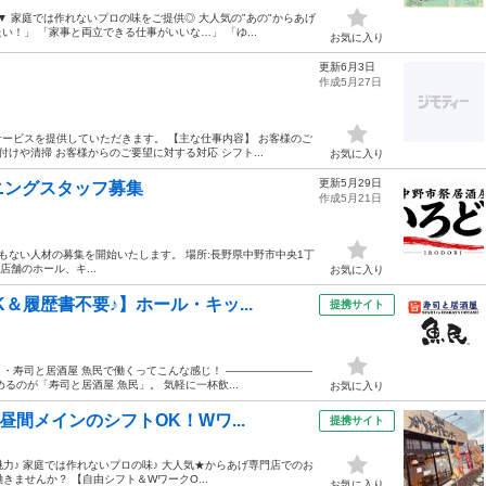
 家庭では作れないプロの味をご提供◎ 大人気の"あの"からあげ
い！」 「家事と両立できる仕事がいいな…」 「ゆ...
お気に入り
更新6月3日
作成5月27日
ービスを提供していただきます。 【主な仕事内容】 お客様のご
けや清掃 お客様からのご要望に対する対応 シフト...
お気に入り
更新5月29日
ニングスタッフ募集
作成5月21日
ともない人材の募集を開始いたします。 場所:長野県中野市中央1丁
内容:店舗のホール、キ...
お気に入り
＆履歴書不要♪】ホール・キッ...
提携サイト
／ ・寿司と居酒屋 魚民で働くってこんな感じ！ ――――――――
のが「寿司と居酒屋 魚民」。 気軽に一杯飲...
お気に入り
昼間メインのシフトOK！Wワ...
提携サイト
魅力♪ 家庭では作れないプロの味♪ 大人気★からあげ専門店でのお
きませんか？ 【自由シフト＆WワークO...
お気に入り