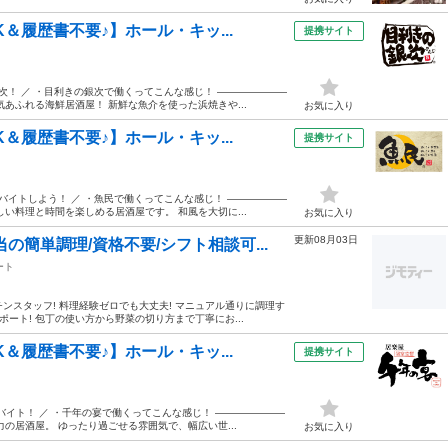
＆履歴書不要♪】ホール・キッ...
提携サイト
次！ ／ ・目利きの銀次で働くってこんな感じ！ ―――――――
あふれる海鮮居酒屋！ 新鮮な魚介を使った浜焼きや...
お気に入り
＆履歴書不要♪】ホール・キッ...
提携サイト
バイトしよう！ ／ ・魚民で働くってこんな感じ！ ――――――
い料理と時間を楽しめる居酒屋です。 和風を大切に...
お気に入り
更新08月03日
簡単調理/資格不要/シフト相談可...
ート
ンスタッフ! 料理経験ゼロでも大丈夫! マニュアル通りに調理す
ポート! 包丁の使い方から野菜の切り方まで丁寧にお...
＆履歴書不要♪】ホール・キッ...
提携サイト
バイト！ ／ ・千年の宴で働くってこんな感じ！ ―――――――
の居酒屋。 ゆったり過ごせる雰囲気で、幅広い世...
お気に入り