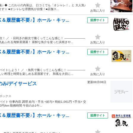
♪ ◆ こだわりの内装は、 口コミでも「オシャレ！」と 大人気♪
☆ ■オシャレな雰囲気が自慢！■店舗ス...
お気に入り
＆履歴書不要♪】ホール・キッ...
提携サイト
次！ ／ ・目利きの銀次で働くってこんな感じ！ ―――――――
あふれる海鮮居酒屋！ 新鮮な魚介を使った浜焼きや...
お気に入り
＆履歴書不要♪】ホール・キッ...
提携サイト
バイトしよう！ ／ ・魚民で働くってこんな感じ！ ――――――
い料理と時間を楽しめる居酒屋です。 和風を大切に...
お気に入り
更新08月08日
のみ/デイサービス
ボックス
 仕事内容 調理 給与・手当 <給与> 時給1,061円 <手当> 交
円/km 勤務時間 午前のみ1午...
＆履歴書不要♪】ホール・キッ...
提携サイト