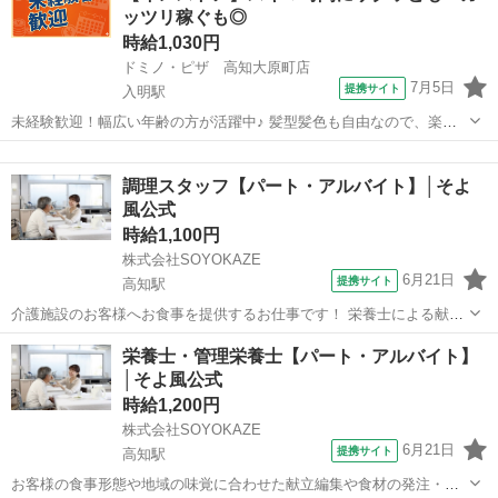
ッツリ稼ぐも◎
後は余計な工程に時間...
時給1,030円
ドミノ・ピザ 高知大原町店
7月5日
提携サイト
入明駅
未経験歓迎！幅広い年齢の方が活躍中♪ 髪型髪色も自由なので、楽し
みながらドミノ・ピザで一緒に働きませんか? 新店舗も続々オープン
高知
高知市
入明駅
その他
中のドミノ・ピザでは明るく元気に働いてくれるスタッフを大募集中
調理スタッフ【パート・アルバイト】│そよ
です♪ 1985年、日本ではじ...
風公式
時給1,100円
株式会社SOYOKAZE
6月21日
提携サイト
高知駅
介護施設のお客様へお食事を提供するお仕事です！ 栄養士による献立
をもとに、調理業務等をお願いします。 ・調理業務全般 ・食材の検
高知
高知市
高知駅
その他
栄養士・管理栄養士【パート・アルバイト】
品、在庫管理 ・配膳下膳、食器類の洗浄 ・厨房内の清掃、衛生管理
│そよ風公式
・帳票類の作成、管理 イベ...
時給1,200円
株式会社SOYOKAZE
6月21日
提携サイト
高知駅
お客様の食事形態や地域の味覚に合わせた献立編集や食材の発注・在