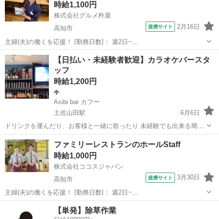
時給1,100円
株式会社グルメ杵屋
2月16日
提携サイト
高知市
主婦(夫)の働くを応援！ [勤務日数]： 週2日~
09:00~14:00/09:00~15:00/10:00~15:00/11:00~16:00/11:00~17:00 [勤務
高知
高知市
その他
【日払い・未経験者歓迎】カラオケバースタ
地・最寄駅]： 高知県高知市秦南町1-4...
ッフ
時給1,200円
Asibi bar カフー
土佐山田駅
6月6日
ドリンクを運んだり、お客様と一緒に歌ったり 未経験でも出来る簡単
なお仕事です。 とってもアットホームなお店なので、 自分らしく楽し
高知
香美市
土佐山田駅
その他
土日
ファミリーレストランのホールStaff
く働いて下さい🍷✨ 【勤務時間】 ・20:00〜0:00の間で要相談 短時
時給1,000円
間でもOK ...
株式会社ココスジャパン
3月30日
提携サイト
高知市
主婦(夫)の働くを応援！ [勤務日数]： 週2日~
06:00~10:00/10:00~14:00/13:00~17:00/14:00~18:00/18:00~00:00 月/
高知
高知市
その他
【単発】除草作業
火/水/木/金/土/日 などから選べます [...