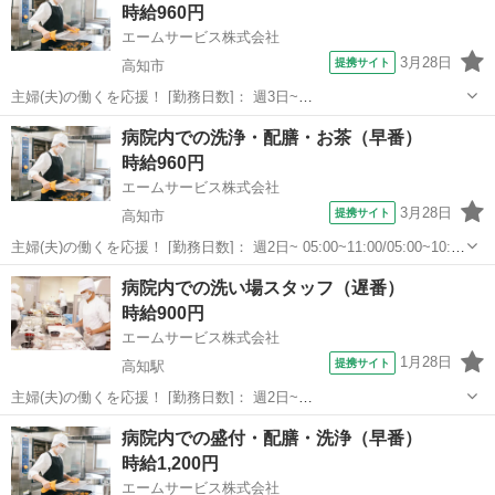
時給960円
エームサービス株式会社
3月28日
提携サイト
高知市
主婦(夫)の働くを応援！ [勤務日数]： 週3日~
11:00~19:45/14:15~19:45/17:00~19:45 [勤務地・最寄駅]： 高知県高知
高知
高知市
その他
病院内での洗浄・配膳・お茶（早番）
市北本町1-2-6 近森オルソ リハビリテーション病院-436...
時給960円
エームサービス株式会社
3月28日
提携サイト
高知市
主婦(夫)の働くを応援！ [勤務日数]： 週2日~ 05:00~11:00/05:00~10:00
[勤務地・最寄駅]： 高知県高知市愛宕町1-4-13 愛宕病院本院-4311 ＜
高知
高知市
その他
病院内での洗い場スタッフ（遅番）
エームサービス株式会社＞ 高知駅徒歩1...
時給900円
エームサービス株式会社
1月28日
提携サイト
高知駅
主婦(夫)の働くを応援！ [勤務日数]： 週2日~
15:00~20:00/15:00~19:00/17:00~20:00/18:00~20:00 [勤務地・最寄
高知
高知市
高知駅
その他
病院内での盛付・配膳・洗浄（早番）
駅]： 高知県高知市相生町1-35 高知病院-4360 ...
時給1,200円
エームサービス株式会社