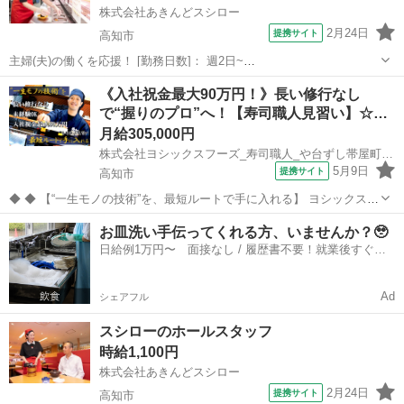
株式会社あきんどスシロー
2月24日
提携サイト
高知市
主婦(夫)の働くを応援！ [勤務日数]： 週2日~
09:00~12:00/10:00~13:00/12:00~15:00/09:00~15:00/10:00~16:00 月/
高知
高知市
その他
《入社祝金最大90万円！》長い修行なし
火/水/木/金/土/日 などから選べます [...
で“握りのプロ”へ！【寿司職人見習い】☆…
月給305,000円
株式会社ヨシックスフーズ_寿司職人_や台ずし帯屋町 (正社員)
5月9日
提携サイト
高知市
◆ ◆ 【“一生モノの技術”を、最短ルートで手に入れる】 ヨシックスフ
ーズが運営する寿司居酒屋「や台ずし」では、 鮮魚の一部を加工済み
高知
高知市
その他
お皿洗い手伝ってくれる方、いませんか？🥹
の状態で仕入れることで仕込みの負担を大幅に削減しています。 入社
日給例1万円〜 面接なし / 履歴書不要！就業後すぐに
後は余計な工程に時間...
お給料がもらえる✨
Ad
シェアフル
スシローのホールスタッフ
時給1,100円
株式会社あきんどスシロー
2月24日
提携サイト
高知市