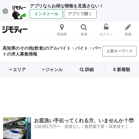
アプリならお得な情報を見逃さない！
インストール
アプリで開く
高知県
検索
ログイン
投稿
高知県のその他(飲食)のアルバイト・バイト・パー
人気キーワード
トの求人募集情報
エリア
ジャンル
詳細
新着順
お皿洗い手伝ってくれる方、いませんか？🥹
日給例1万円〜 面接なし / 履歴書不要！就業後すぐに
お給料がもらえる✨