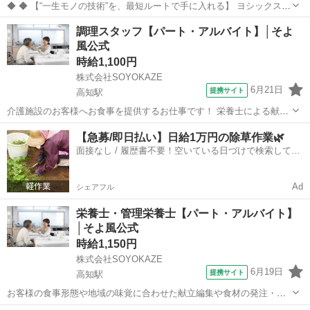
◆ ◆ 【“一生モノの技術”を、最短ルートで手に入れる】 ヨシックスフ
ーズが運営する寿司居酒屋「や台ずし」では、 鮮魚の一部を加工済み
高知
高知市
高知駅
その他
調理スタッフ【パート・アルバイト】│そよ
の状態で仕入れることで仕込みの負担を大幅に削減しています。 入社
風公式
後は余計な工程に時間...
時給1,100円
株式会社SOYOKAZE
6月21日
提携サイト
高知駅
介護施設のお客様へお食事を提供するお仕事です！ 栄養士による献立
をもとに、調理業務等をお願いします。 ・調理業務全般 ・食材の検
高知
高知市
高知駅
その他
【急募/即日払い】日給1万円の除草作業🌿
品、在庫管理 ・配膳下膳、食器類の洗浄 ・厨房内の清掃、衛生管理
面接なし / 履歴書不要！空いている日づけで検索して即
・帳票類の作成、管理 イベ...
日はたらける✨
Ad
シェアフル
栄養士・管理栄養士【パート・アルバイト】
│そよ風公式
時給1,150円
株式会社SOYOKAZE
6月19日
提携サイト
高知駅
お客様の食事形態や地域の味覚に合わせた献立編集や食材の発注・在
庫管理、帳票作成、食材費の管理などを担当。 調理補助や配膳・下