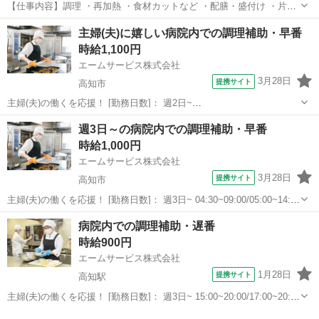
【仕事内容】調理 ・再加熱 ・食材カットなど ・配膳・盛付け ・片付
け・掃除 ・食器洗浄 雇用期間の定めなし 【経験・資格】<応募要件>
アルバイト・パート
主婦(夫)に嬉しい病院内での調理補助・早番
無資格可 調理経験歓迎 年齢制限 あり (64歳以下) 年齢制限該当事由 定
時給1,100円
年を上限(定年6...
エームサービス株式会社
3月28日
提携サイト
高知市
主婦(夫)の働くを応援！ [勤務日数]： 週2日~
05:00~14:00/05:00~09:30/05:00~11:00 [勤務地・最寄駅]： 高知県高知
高知
高知市
その他
週3日～の病院内での調理補助・早番
市愛宕町1-4-13 愛宕病院本院-4311 ＜エームサービス...
時給1,000円
エームサービス株式会社
3月28日
提携サイト
高知市
主婦(夫)の働くを応援！ [勤務日数]： 週3日~ 04:30~09:00/05:00~14:00
[勤務地・最寄駅]： 高知県高知市大川筋1-1-16 近森病院本館-4433 ＜
高知
高知市
その他
病院内での調理補助・遅番
エームサービス株式会社＞ 高知駅徒歩1...
時給900円
エームサービス株式会社
1月28日
提携サイト
高知駅
主婦(夫)の働くを応援！ [勤務日数]： 週3日~ 15:00~20:00/17:00~20:00
[勤務地・最寄駅]： 高知県高知市大川筋1-1-16 近森病院本館-4433 ＜
高知
高知市
高知駅
その他