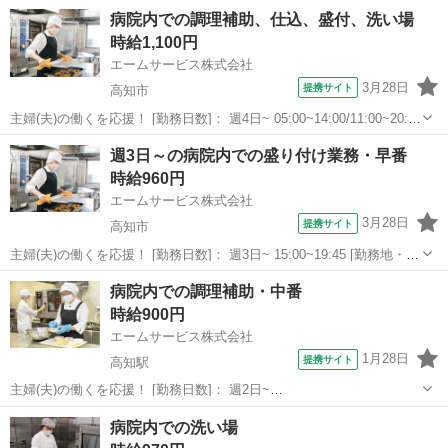
[勤務地・最寄駅]： 高知県高知市愛宕町1-4-13 愛宕病院本院-4311 ＜
高知
高知市
その他
病院内での調理補助、仕込、盛付、洗い場
エームサービス株式会社＞ 高知駅徒歩1...
時給1,100円
エームサービス株式会社
3月28日
提携サイト
高知市
主婦(夫)の働くを応援！ [勤務日数]： 週4日~ 05:00~14:00/11:00~20:00
[勤務地・最寄駅]： 高知県高知市廿代町2-22 近森リハビリテーション
高知
高知市
その他
週3日～の病院内での盛り付け業務・早番
病院-3366 ＜エームサービス株式会社＞ 高...
時給960円
エームサービス株式会社
3月28日
提携サイト
高知市
主婦(夫)の働くを応援！ [勤務日数]： 週3日~ 15:00~19:45 [勤務地・最
寄駅]： 高知県高知市上町1丁目3-4 国吉病院-4413 ＜エームサービス
高知
高知市
その他
病院内での調理補助・中番
株式会社＞ 高知駅自動車10分 [職種名]：病院内で...
時給900円
エームサービス株式会社
1月28日
提携サイト
高知駅
主婦(夫)の働くを応援！ [勤務日数]： 週2日~
08:30~17:30/08:30~12:30/13:30~18:00 [勤務地・最寄駅]： 高知県高知
高知
高知市
高知駅
その他
病院内での洗い場
市大川筋1-1-16 近森病院本館-4433 ＜エームサービス...