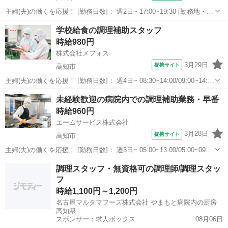
主婦(夫)の働くを応援！ [勤務日数]： 週2日~ 17:00~19:30 [勤務地・最
寄駅]： 高知県高知市入明町14-2 愛幸病院-4445 ＜エームサービス株
高知
高知市
入明駅
その他
学校給食の調理補助スタッフ
式会社＞ 入明駅徒歩3分 [職種名]：病院内での洗い...
時給980円
株式会社メフォス
3月29日
提携サイト
高知市
主婦(夫)の働くを応援！ [勤務日数]： 週4日~ 08:30~14:00/09:00~14:30
[勤務地・最寄駅]： 高知県高知市横内242-12 株式会社メフォス
高知
高知市
その他
未経験歓迎の病院内での調理補助業務・早番
010816 高知商業前駅徒歩12分 [職種名...
時給960円
エームサービス株式会社
3月28日
提携サイト
高知市
主婦(夫)の働くを応援！ [勤務日数]： 週3日~ 05:00~13:00/05:00~09:00
[勤務地・最寄駅]： 高知県高知市入明町14-2 愛幸病院-4445 ＜エーム
高知
高知市
その他
調理スタッフ・無資格可の調理師/調理スタッ
サービス株式会社＞ 入明駅徒歩3分 [...
フ
時給1,100円～1,200円
名古屋マルタマフーズ株式会社 やまもと病院内の厨房
高知県
スポンサー：求人ボックス
08月06日