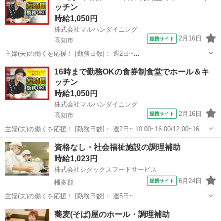
ッチン
時給1,050円
株式会社マルハンダイニング
2月16日
提携サイト
高知市
主婦(夫)の働くを応援！ [勤務日数]： 週2日~
10:15~16:00/10:15~18:00/12:00~18:00 月/火/水/木/金/土/日 などから選
高知
高知市
その他
16時まで勤務OKの食券制食堂でホール＆キ
べます [勤務地・最寄駅]： 高知県高知市高須2-14-2...
ッチン
時給1,050円
株式会社マルハンダイニング
2月16日
提携サイト
高知市
主婦(夫)の働くを応援！ [勤務日数]： 週2日~ 10:00~16:00/12:00~16:00
月/火/水/木/金/土/日 などから選べます [勤務地・最寄駅]： 高知県高知
高知
高知市
その他
資格なし・社会福祉施設の調理補助
市南ノ丸町3-1 ごはんどき高知桟橋店 桟...
時給1,023円
株式会社シダックスフードサービス
6月24日
提携サイト
幡多郡
主婦(夫)の働くを応援！ [勤務日数]： 週5日~
09:30~18:30/12:00~15:30/14:30~18:30 [勤務地・最寄駅]： 高知県幡多
高知
幡多郡
その他
蕎麦(そば)屋のホール・調理補助
郡黒潮町佐賀３１７７ 特別養護老人ホーム かしま荘 内厨房 《...