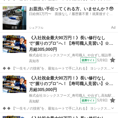
ーズが運営する寿司居酒屋「や台ずし」では、 鮮魚の一部を加工済み
高知
高知市
その他
お皿洗い手伝ってくれる方、いませんか？🥹
の状態で仕入れることで仕込みの負担を大幅に削減しています。 入社
日給例1万円〜 面接なし / 履歴書不要！就業後すぐに
後は余計な工程に時間...
お給料がもらえる✨
Ad
シェアフル
《入社祝金最大90万円！》長い修行なし
で“握りのプロ”へ！【寿司職人見習い】☆…
月給305,000円
株式会社ヨシックスフーズ_寿司職人_や台ずし堀詰帯屋町 (正社員)
5月9日
提携サイト
高知市
◆ ◆ 【“一生モノの技術”を、最短ルートで手に入れる】 ヨシックスフ
ーズが運営する寿司居酒屋「や台ずし」では、 鮮魚の一部を加工済み
高知
高知市
その他
《入社祝金最大90万円！》長い修行なし
の状態で仕入れることで仕込みの負担を大幅に削減しています。 入社
で“握りのプロ”へ！【寿司職人見習い】☆…
後は余計な工程に時間...
月給305,000円
株式会社ヨシックスフーズ_寿司職人_や台ずし高知駅前町 (正社員)
5月9日
提携サイト
高知駅
◆ ◆ 【“一生モノの技術”を、最短ルートで手に入れる】 ヨシックスフ
ーズが運営する寿司居酒屋「や台ずし」では、 鮮魚の一部を加工済み
高知
高知市
高知駅
その他