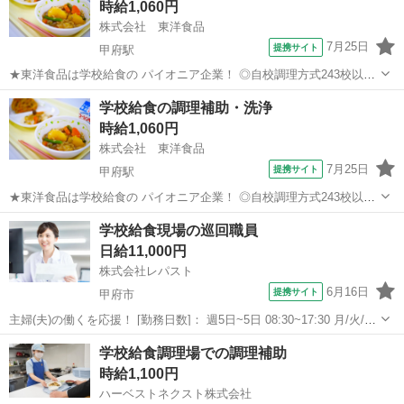
時給1,060円
株式会社 東洋食品
7月25日
提携サイト
甲府駅
★東洋食品は学校給食の パイオニア企業！ ◎自校調理方式243校以上/
◎センター方式321箇所以上 ★当社は北海道から九州まで 全国の子ど
山梨
甲府市
甲府駅
その他
学校給食の調理補助・洗浄
もたちの6人に1人、 1日あたり「150万食以上」 の学校給食を提供し
時給1,060円
ている 会...
株式会社 東洋食品
7月25日
提携サイト
甲府駅
★東洋食品は学校給食の パイオニア企業！ ◎自校調理方式243校以上/
◎センター方式321箇所以上 ★当社は北海道から九州まで 全国の子ど
山梨
甲府市
甲府駅
その他
学校給食現場の巡回職員
もたちの6人に1人、 1日あたり「150万食以上」 の学校給食を提供し
日給11,000円
ている 会...
株式会社レパスト
6月16日
提携サイト
甲府市
主婦(夫)の働くを応援！ [勤務日数]： 週5日~5日 08:30~17:30 月/火/水/
木/金 [勤務地・最寄駅]： 山梨県甲府市天神町5-3 サンファスト116
山梨
甲府市
その他
学校給食調理場での調理補助
株式会社レパスト 甲府営業所（450） 甲府駅徒歩1...
時給1,100円
ハーベストネクスト株式会社