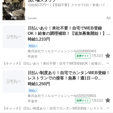
洗い場スタッフ
食調理者、調理補助者を急募なので、優遇させていただきます！ まず
日給例1万円〜 /【登録不要】スマホで1分！単発バイト
は体験、見学から気軽...
一括検索✨
Ad
Lacotto
日払いあり！来社不要！自宅でWEB登録
OK！給食の調理補助！【追加募集開始！】…
時給1,233円
日払い
株式会社ウィルエージェンシー/w10240600401
7月21日
提携サイト
甲府市
【キャッチ】 日払いあり！来社不要！自宅でWEB登録OK！給食の調
理補助！【追加募集開始！】！福祉施設の給食調理補助のお仕事！
山梨
甲府市
その他
日払い制度あり！自宅でカンタンWEB登録！
（甲府市勤務） 【コメント】 来社不要！WEB登録でスピード採用☆
レストランでの接客！急募！週1日～O…
彡 ◇お給料は日払いで好き...
時給1,250円
日払い
株式会社ウィルエージェンシー/w10250700601
7月21日
提携サイト
甲斐市
【キャッチ】 日払い制度あり！自宅でカンタンWEB登録！レストラン