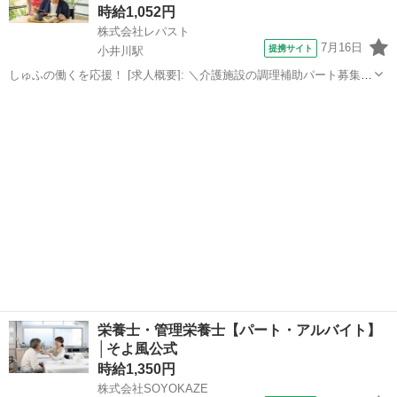
来…
時給1,052円
株式会社レパスト
7月16日
提携サイト
小井川駅
しゅふの働くを応援！ [求人概要]: ＼介護施設の調理補助パート募集！
／盛付け・配膳・食器洗浄など未経験の方でも出来るお仕事です★昼
山梨
南アルプス市
小井川駅
その他
過ぎまでの短時間勤務です [職種名]: 介護施設の調理補助 [勤務地・最
寄駅]: 山梨...
栄養士・管理栄養士【パート・アルバイト】
│そよ風公式
時給1,350円
株式会社SOYOKAZE