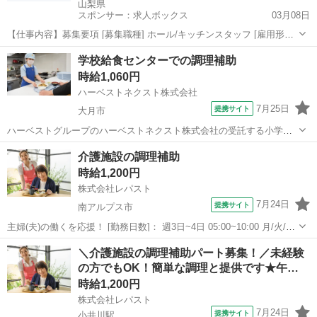
山梨県
スポンサー：求人ボックス
03月08日
【仕事内容】募集要項 [募集職種] ホール/キッチンスタッフ [雇用形態]
アルバイト・パート [仕事内容] イオンモール甲府昭和の和食店<一人
アルバイト・パート
学校給食センターでの調理補助
一釜五穀 イオンモール甲府昭和店>でアルバイト・パートスタッフを
時給1,060円
募集! 注文ごとに炊き...
ハーベストネクスト株式会社
7月25日
提携サイト
大月市
ハーベストグループのハーベストネクスト株式会社の受託する小学校
給食の配膳・盛り付け・仕込み・洗浄などの調理補助業務をお願いし
山梨
大月市
その他
介護施設の調理補助
ます。 生徒たちに毎回美味しく温かい食事を提供できるよう、工夫を
時給1,200円
凝らした業務をお願いします。 子ども...
株式会社レパスト
7月24日
提携サイト
南アルプス市
主婦(夫)の働くを応援！ [勤務日数]： 週3日~4日 05:00~10:00 月/火/水/
木/金/土/日 などから選べます [勤務地・最寄駅]： 山梨県南アルプス市
山梨
南アルプス市
その他
＼介護施設の調理補助パート募集！／未経験
十日市場727-1 特別養護老人ホーム 豊寿荘 ...
の方でもOK！簡単な調理と提供です★午…
時給1,200円
株式会社レパスト
7月24日
提携サイト
小井川駅