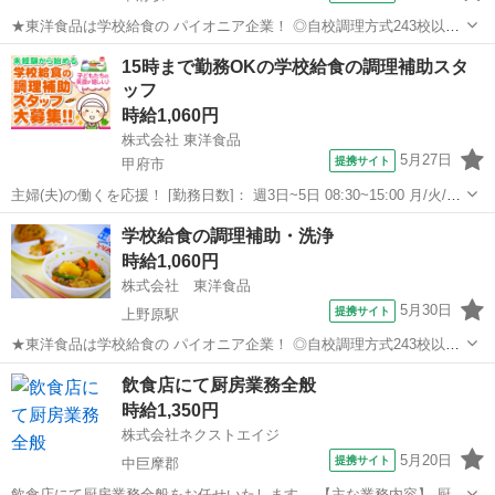
★東洋食品は学校給食の パイオニア企業！ ◎自校調理方式243校以上/
◎センター方式321箇所以上 ★当社は北海道から九州まで 全国の子ど
山梨
甲府市
甲府駅
その他
15時まで勤務OKの学校給食の調理補助スタ
もたちの6人に1人、 1日あたり「150万食以上」 の学校給食を提供し
ッフ
ている 会...
時給1,060円
株式会社 東洋食品
5月27日
提携サイト
甲府市
主婦(夫)の働くを応援！ [勤務日数]： 週3日~5日 08:30~15:00 月/火/水/
木/金 などから選べます [勤務地・最寄駅]： 山梨県甲府市古府中町 甲
山梨
甲府市
その他
学校給食の調理補助・洗浄
府市古府中町周辺の小学校（株式会社東洋食品 山梨支店） ...
時給1,060円
株式会社 東洋食品
5月30日
提携サイト
上野原駅
★東洋食品は学校給食の パイオニア企業！ ◎自校調理方式243校以上/
◎センター方式321箇所以上 ★当社は北海道から九州まで 全国の子ど
山梨
上野原市
上野原駅
その他
飲食店にて厨房業務全般
もたちの6人に1人、 1日あたり「150万食以上」 の学校給食を提供し
時給1,350円
ている 会...
株式会社ネクストエイジ
5月20日
提携サイト
中巨摩郡
飲食店にて厨房業務全般をお任せいたします。 【主な業務内容】 厨房