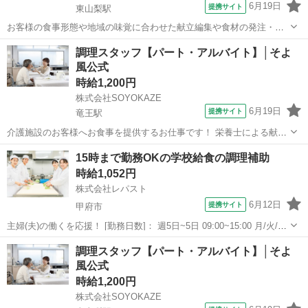
6月19日
提携サイト
東山梨駅
お客様の食事形態や地域の味覚に合わせた献立編集や食材の発注・在
庫管理、帳票作成、食材費の管理などを担当。 調理補助や配膳・下
山梨
山梨市
東山梨駅
その他
調理スタッフ【パート・アルバイト】│そよ
膳、厨房の衛生管理にも携わり、イベント食や行事メニューの企画に
風公式
も関われます。 日々の食事を通じて、お...
時給1,200円
株式会社SOYOKAZE
6月19日
提携サイト
竜王駅
介護施設のお客様へお食事を提供するお仕事です！ 栄養士による献立
をもとに、調理業務等をお願いします。 ・調理業務全般 ・食材の検
山梨
甲斐市
竜王駅
その他
15時まで勤務OKの学校給食の調理補助
品、在庫管理 ・配膳下膳、食器類の洗浄 ・厨房内の清掃、衛生管理
時給1,052円
・帳票類の作成、管理 イベ...
株式会社レパスト
6月12日
提携サイト
甲府市
主婦(夫)の働くを応援！ [勤務日数]： 週5日~5日 09:00~15:00 月/火/水/
木/金 [勤務地・最寄駅]： 山梨県甲府市朝気1丁目14-1 甲府市立東小学
山梨
甲府市
その他
調理スタッフ【パート・アルバイト】│そよ
校 株式会社レパスト（186） 南甲府駅自動車...
風公式
時給1,200円
株式会社SOYOKAZE