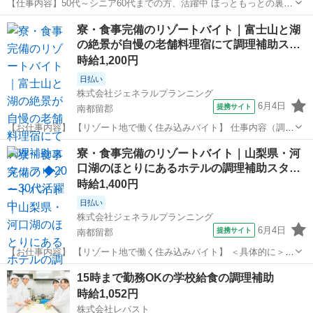
【仕事内容】50代～シニア60代までの方、活躍中 ほっともっとの裏
方・厨房スタッフ募集 あなたの予定を考慮してシフト作成 お誕生日プ
アルバイト・パート
寮・食事完備のリゾートバイト｜富士山と湖
レゼントあり! 勤務日に半額でお弁当が買えます! 勤務中はドリンク無
の絶景が自慢の老舗料理宿にて調理補助ス…
料 「老後のために…」と始めた...
時給1,200円
日払い
株式会社ジェネラルプランニング
6月4日
提携サイト
南都留郡
【お仕事内容】 【リゾート地で働く住み込みバイト】 仕事内容（調
理・調理補助） 経験やスキルに応じて、会席料理の各セクション（煮
山梨
南都留郡
その他
寮・食事完備のリゾートバイト｜山梨県・河
方・焼方・揚場など）のサポートや実務を担当します。 仕込み・下ご
口湖のほとりにあるホテルの調理補助スタ…
しらえ： 地元の新鮮な野菜、川...
時給1,400円
日払い
株式会社ジェネラルプランニング
6月4日
提携サイト
南都留郡
【お仕事内容】 【リゾート地で働く住み込みバイト】 ＜具体的に＞
調理補助のお仕事内容 料理の盛り付け・仕上げ シェフが調理した料理
山梨
南都留郡
その他
15時まで勤務OKの学校給食の調理補助
を、お皿に美しく並べます。先付け（前菜）を小鉢に分けたり、お刺
時給1,052円
身にツマを添えたりする、繊細...
株式会社レパスト