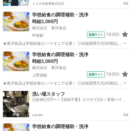
Ad
トヨタ自動車株式会社
学校給食の調理補助・洗浄
時給1,060円
株式会社 東洋食品
7月25日
提携サイト
甲府駅
★東洋食品は学校給食の パイオニア企業！ ◎自校調理方式243校以上/
◎センター方式321箇所以上 ★当社は北海道から九州まで 全国の子ど
山梨
甲府市
甲府駅
その他
学校給食の調理補助・洗浄
もたちの6人に1人、 1日あたり「150万食以上」 の学校給食を提供し
時給1,060円
ている 会...
株式会社 東洋食品
7月25日
提携サイト
上野原駅
★東洋食品は学校給食の パイオニア企業！ ◎自校調理方式243校以上/
◎センター方式321箇所以上 ★当社は北海道から九州まで 全国の子ど
山梨
上野原市
上野原駅
その他
洗い場スタッフ
もたちの6人に1人、 1日あたり「150万食以上」 の学校給食を提供し
日給例1万円〜 /【登録不要】スマホで1分！単発バイト
ている 会...
一括検索✨
Ad
Lacotto
学校給食の調理補助・洗浄