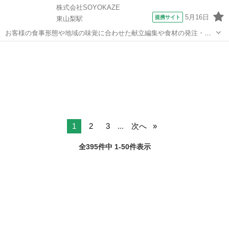
株式会社SOYOKAZE
5月16日
提携サイト
東山梨駅
お客様の食事形態や地域の味覚に合わせた献立編集や食材の発注・在
庫管理、帳票作成、食材費の管理などを担当。 調理補助や配膳・下
山梨
山梨市
東山梨駅
その他
膳、厨房の衛生管理にも携わり、イベント食や行事メニューの企画に
も関われます。 日々の食事を通じて、お...
1
2
3
...
次へ
全395件中 1-50件表示