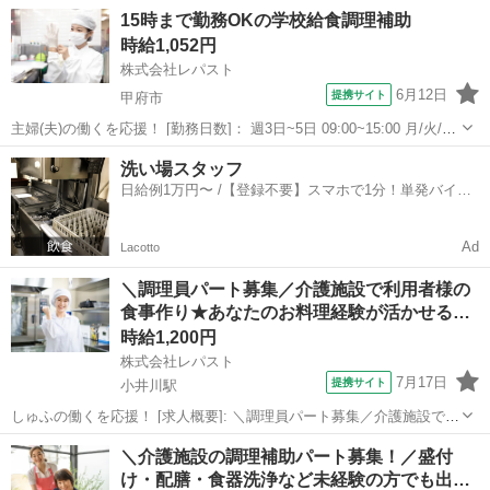
での接客！急募！週1日～OK！時短WORK！！レストランホールスタ
山梨
甲斐市
その他
15時まで勤務OKの学校給食調理補助
ッフ！ 【コメント】 来社不要！WEB登録でスピード採用☆彡 ◇お給
時給1,052円
料は日払いで好きな...
株式会社レパスト
6月12日
提携サイト
甲府市
主婦(夫)の働くを応援！ [勤務日数]： 週3日~5日 09:00~15:00 月/火/水/
木/金 などから選べます [勤務地・最寄駅]： 山梨県甲府市善光寺2-7-1
山梨
甲府市
その他
洗い場スタッフ
甲府市立里垣小学校 株式会社レパスト（153...
日給例1万円〜 /【登録不要】スマホで1分！単発バイト
一括検索✨
Ad
Lacotto
＼調理員パート募集／介護施設で利用者様の
食事作り★あなたのお料理経験が活かせる…
時給1,200円
株式会社レパスト
7月17日
提携サイト
小井川駅
しゅふの働くを応援！ [求人概要]: ＼調理員パート募集／介護施設で利
用者様の食事作り★あなたのお料理経験が活かせるお仕事です！資格
山梨
南アルプス市
小井川駅
その他
＼介護施設の調理補助パート募集！／盛付
不問！★時間固定勤務OK [職種名]: 介護施設の調理スタッフ [勤務地・
け・配膳・食器洗浄など未経験の方でも出
最寄駅]: ...