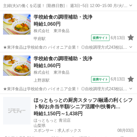
主婦(夫)の働くを応援！ [勤務日数]： 週3日~5日 12:00~15:00 月/火/水/
木/金 などから選べます [勤務地・最寄駅]： 山梨県甲府市善光寺2-7-1
山梨
甲府市
その他
学校給食の調理補助・洗浄
甲府市立里垣小学校 株式会社レパスト（153...
時給1,060円
株式会社 東洋食品
6月13日
提携サイト
甲府駅
★東洋食品は学校給食の パイオニア企業！ ◎自校調理方式243校以上/
◎センター方式321箇所以上 ★当社は北海道から九州まで 全国の子ど
山梨
甲府市
甲府駅
その他
学校給食の調理補助・洗浄
もたちの6人に1人、 1日あたり「150万食以上」 の学校給食を提供し
時給1,060円
ている 会...
株式会社 東洋食品
6月13日
提携サイト
上野原駅
★東洋食品は学校給食の パイオニア企業！ ◎自校調理方式243校以上/
◎センター方式321箇所以上 ★当社は北海道から九州まで 全国の子ど
山梨
上野原市
上野原駅
その他
ほっともっとの厨房スタッフ/融通の利くシフ
もたちの6人に1人、 1日あたり「150万食以上」 の学校給食を提供し
ト制/お弁当半額/シニア活躍中/扶養内…
ている 会...
時給1,150円～1,438円
ほっともっと 青沼店
山梨県
スポンサー：求人ボックス
08月03日