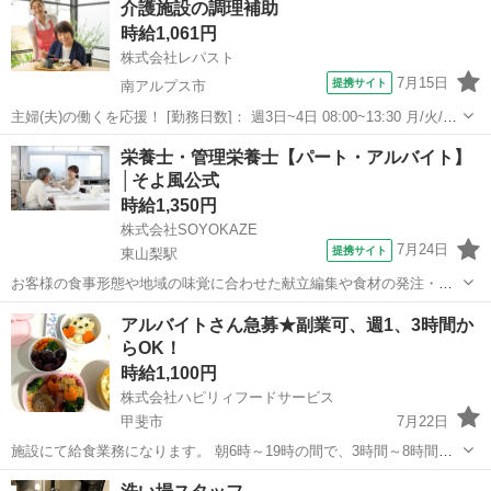
介護施設の調理補助
時給1,061円
株式会社レパスト
7月15日
提携サイト
南アルプス市
主婦(夫)の働くを応援！ [勤務日数]： 週3日~4日 08:00~13:30 月/火/水/
木/金/土/日 などから選べます [勤務地・最寄駅]： 山梨県南アルプス市
山梨
南アルプス市
その他
栄養士・管理栄養士【パート・アルバイト】
十日市場727-1 特別養護老人ホーム 豊寿荘 ...
│そよ風公式
時給1,350円
株式会社SOYOKAZE
7月24日
提携サイト
東山梨駅
お客様の食事形態や地域の味覚に合わせた献立編集や食材の発注・在
庫管理、帳票作成、食材費の管理などを担当。 調理補助や配膳・下
山梨
山梨市
東山梨駅
その他
アルバイトさん急募★副業可、週1、3時間か
膳、厨房の衛生管理にも携わり、イベント食や行事メニューの企画に
らOK！
も関われます。 日々の食事を通じて、お...
時給1,100円
株式会社ハピリィフードサービス
甲斐市
7月22日
施設にて給食業務になります。 朝6時～19時の間で、3時間～8時間勤
務。 時間、勤務日数、シフト制によりますが、相談のります！ 特に朝
山梨
甲斐市
その他
業務