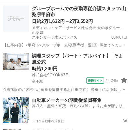
をもとに、調理業務等をお願いします。 ・調理業務全般 ・食材の検
山梨
甲府市
甲府駅
その他
グループホームでの夜勤専従介護スタッフ/山
品、在庫管理 ・配膳下膳、食器類の洗浄 ・厨房内の清掃、衛生管理
梨県甲府市
・帳票類の作成、管理 イベ...
日給2万1,632円～2万3,552円
メディカル・ケア・サービス株式会社 愛の家グループホーム 甲府中央
山梨県
スポンサー：求人ボックス
08月07日
【仕事内容】<甲府市>グループホーム/夜勤専従・週1回~調整できま
す/経験不問/福利厚生も充実! 仕事内容 グループホームの夜勤専従・介
アルバイト・パート
調理スタッフ【パート・アルバイト】│そよ
護職のお仕事です! (1ユニット:9名) <業務内容> ・夜間の見守り ・食
風公式
事、排泄等の介助...
時給1,200円
株式会社SOYOKAZE
7月24日
提携サイト
竜王駅
介護施設のお客様へお食事を提供するお仕事です！ 栄養士による献立
をもとに、調理業務等をお願いします。 ・調理業務全般 ・食材の検
山梨
甲斐市
竜王駅
その他
自動車メーカーの期間従業員募集
品、在庫管理 ・配膳下膳、食器類の洗浄 ・厨房内の清掃、衛生管理
高収入・無料の寮費・通勤バス等によりお金が貯まりや
・帳票類の作成、管理 イベ...
すい環境
Ad
トヨタ自動車株式会社