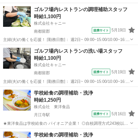
11:00~15:00/11:00~13:00/11:00~14:00/11:00~16:00/11:00~17:00 月/
山梨
南都留郡
その他
ゴルフ場内レストランの調理補助スタッフ
火/水/木/金/土/日 などから選べます ...
時給1,100円
株式会社キャニー
5月19日
提携サイト
南都留郡
主婦(夫)の働くを応援！ [勤務日数]： 週2日~ 09:00~15:00/10:00~16:00
月/火/水/木/金/土/日 などから選べます [勤務地・最寄駅]： 山梨県南都
山梨
南都留郡
その他
ゴルフ場内レストランの洗い場スタッフ
留郡富士河口湖町船津6236 河口湖カント...
時給1,100円
株式会社キャニー
5月19日
提携サイト
南都留郡
主婦(夫)の働くを応援！ [勤務日数]： 週2日~ 09:00~15:00/10:00~16:00
月/火/水/木/金/土/日 などから選べます [勤務地・最寄駅]： 山梨県南都
山梨
南都留郡
その他
学校給食の調理補助・洗浄
留郡富士河口湖町船津6236 河口湖カント...
時給1,250円
株式会社 東洋食品
5月16日
提携サイト
月江寺駅
★東洋食品は学校給食の パイオニア企業！ ◎自校調理方式243校以上/
◎センター方式321箇所以上 ★当社は北海道から九州まで 全国の子ど
山梨
南都留郡
月江寺駅
その他
学校給食の調理補助・洗浄
もたちの6人に1人、 1日あたり「150万食以上」 の学校給食を提供し