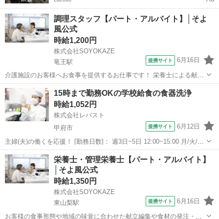
調理スタッフ【パート・アルバイト】│そよ
風公式
時給1,200円
株式会社SOYOKAZE
6月16日
提携サイト
竜王駅
介護施設のお客様へお食事を提供するお仕事です！ 栄養士による献立
をもとに、調理業務等をお願いします。 ・調理業務全般 ・食材の検
山梨
甲斐市
竜王駅
その他
15時まで勤務OKの学校給食の食器洗浄
品、在庫管理 ・配膳下膳、食器類の洗浄 ・厨房内の清掃、衛生管理
時給1,052円
・帳票類の作成、管理 イベ...
株式会社レパスト
6月12日
提携サイト
甲府市
主婦(夫)の働くを応援！ [勤務日数]： 週3日~5日 12:00~15:00 月/火/水/
木/金 などから選べます [勤務地・最寄駅]： 山梨県甲府市朝気1丁目
山梨
甲府市
その他
栄養士・管理栄養士【パート・アルバイト】
14-1 甲府市立東小学校 株式会社レパスト（186...
│そよ風公式
時給1,350円
株式会社SOYOKAZE
6月16日
提携サイト
東山梨駅
お客様の食事形態や地域の味覚に合わせた献立編集や食材の発注・在