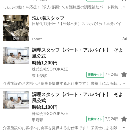
しゅふの働くを応援！ [求人概要]: ＼介護施設の調理補助パート募集！
／未経験の方でもOK！簡単な調理と提供です★午前中のご勤務です
山梨
南アルプス市
小井川駅
その他
洗い場スタッフ
[職種名]: 介護施設の調理補助 [勤務地・最寄駅]: 山梨県南アルプス市
日給例1万円〜 /【登録不要】スマホで1分！単発バイト
十日市場7...
一括検索✨
Ad
Lacotto
調理スタッフ【パート・アルバイト】│そよ
風公式
時給1,200円
株式会社SOYOKAZE
7月24日
提携サイト
東山梨駅
介護施設のお客様へお食事を提供するお仕事です！ 栄養士による献立
をもとに、調理業務等をお願いします。 ・調理業務全般 ・食材の検
山梨
山梨市
東山梨駅
その他
調理スタッフ【パート・アルバイト】│そよ
品、在庫管理 ・配膳下膳、食器類の洗浄 ・厨房内の清掃、衛生管理
風公式
・帳票類の作成、管理 イベ...
時給1,100円
株式会社SOYOKAZE
7月24日
提携サイト
甲府駅
介護施設のお客様へお食事を提供するお仕事です！ 栄養士による献立