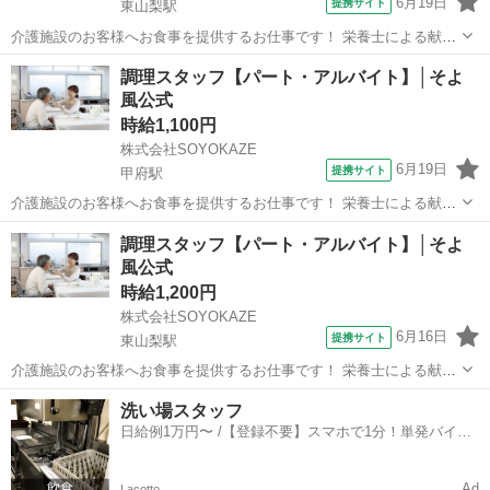
6月19日
提携サイト
東山梨駅
介護施設のお客様へお食事を提供するお仕事です！ 栄養士による献立
をもとに、調理業務等をお願いします。 ・調理業務全般 ・食材の検
山梨
山梨市
東山梨駅
その他
調理スタッフ【パート・アルバイト】│そよ
品、在庫管理 ・配膳下膳、食器類の洗浄 ・厨房内の清掃、衛生管理
風公式
・帳票類の作成、管理 イベ...
時給1,100円
株式会社SOYOKAZE
6月19日
提携サイト
甲府駅
介護施設のお客様へお食事を提供するお仕事です！ 栄養士による献立
をもとに、調理業務等をお願いします。 ・調理業務全般 ・食材の検
山梨
甲府市
甲府駅
その他
調理スタッフ【パート・アルバイト】│そよ
品、在庫管理 ・配膳下膳、食器類の洗浄 ・厨房内の清掃、衛生管理
風公式
・帳票類の作成、管理 イベ...
時給1,200円
株式会社SOYOKAZE
6月16日
提携サイト
東山梨駅
介護施設のお客様へお食事を提供するお仕事です！ 栄養士による献立
をもとに、調理業務等をお願いします。 ・調理業務全般 ・食材の検
山梨
山梨市
東山梨駅
その他
洗い場スタッフ
品、在庫管理 ・配膳下膳、食器類の洗浄 ・厨房内の清掃、衛生管理
日給例1万円〜 /【登録不要】スマホで1分！単発バイト
・帳票類の作成、管理 イベ...
一括検索✨
Ad
Lacotto