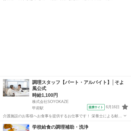
庫管理、帳票作成、食材費の管理などを担当。 調理補助や配膳・下
山梨
山梨市
東山梨駅
その他
膳、厨房の衛生管理にも携わり、イベント食や行事メニューの企画に
も関われます。 日々の食事を通じて、お...
調理スタッフ【パート・アルバイト】│そよ
風公式
時給1,100円
株式会社SOYOKAZE
6月16日
提携サイト
甲府駅
介護施設のお客様へお食事を提供するお仕事です！ 栄養士による献立
をもとに、調理業務等をお願いします。 ・調理業務全般 ・食材の検
山梨
甲府市
甲府駅
その他
学校給食の調理補助・洗浄
品、在庫管理 ・配膳下膳、食器類の洗浄 ・厨房内の清掃、衛生管理