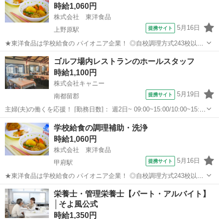
時給1,060円
ている 会...
株式会社 東洋食品
5月16日
提携サイト
上野原駅
★東洋食品は学校給食の パイオニア企業！ ◎自校調理方式243校以上/
◎センター方式321箇所以上 ★当社は北海道から九州まで 全国の子ど
山梨
上野原市
上野原駅
その他
ゴルフ場内レストランのホールスタッフ
もたちの6人に1人、 1日あたり「150万食以上」 の学校給食を提供し
時給1,100円
ている 会...
株式会社キャニー
5月19日
提携サイト
南都留郡
主婦(夫)の働くを応援！ [勤務日数]： 週2日~ 09:00~15:00/10:00~15:00
月/火/水/木/金/土/日 などから選べます [勤務地・最寄駅]： 山梨県南都
山梨
南都留郡
その他
学校給食の調理補助・洗浄
留郡富士河口湖町船津6236 河口湖カント...
時給1,060円
株式会社 東洋食品
5月16日
提携サイト
甲府駅
★東洋食品は学校給食の パイオニア企業！ ◎自校調理方式243校以上/
◎センター方式321箇所以上 ★当社は北海道から九州まで 全国の子ど
山梨
甲府市
甲府駅
その他
栄養士・管理栄養士【パート・アルバイト】
もたちの6人に1人、 1日あたり「150万食以上」 の学校給食を提供し
│そよ風公式
ている 会...
時給1,350円