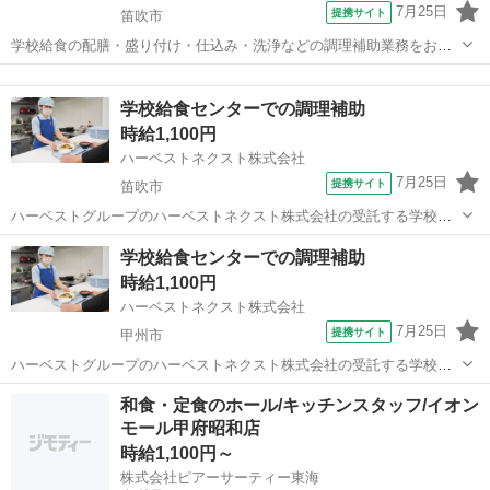
7月25日
提携サイト
笛吹市
学校給食の配膳・盛り付け・仕込み・洗浄などの調理補助業務をお願
いします。 生徒たちに毎回美味しく温かい食事を提供できるよう、工
山梨
笛吹市
その他
夫を凝らした業務をお願いします。 子どもたちが美味しそうに食べる
学校給食センターでの調理補助
姿は何よりもやりがいにつながります...
時給1,100円
ハーベストネクスト株式会社
7月25日
提携サイト
笛吹市
ハーベストグループのハーベストネクスト株式会社の受託する学校給
食の配膳・盛り付け・仕込み・洗浄などの調理補助業務をお願いしま
山梨
笛吹市
その他
学校給食センターでの調理補助
す。 生徒たちに毎回美味しく温かい食事を提供できるよう、工夫を凝
時給1,100円
らした業務をお願いします。 子どもた...
ハーベストネクスト株式会社
7月25日
提携サイト
甲州市
ハーベストグループのハーベストネクスト株式会社の受託する学校給
食の検収・下処理・調理・洗浄などの調理補助業務をお願いします。
山梨
甲州市
その他
和食・定食のホール/キッチンスタッフ/イオン
生徒たちに毎回美味しく温かい食事を提供できるよう、工夫を凝らし
モール甲府昭和店
た業務をお願いします。 子どもたちが...
時給1,100円～
株式会社ピアーサーティー東海