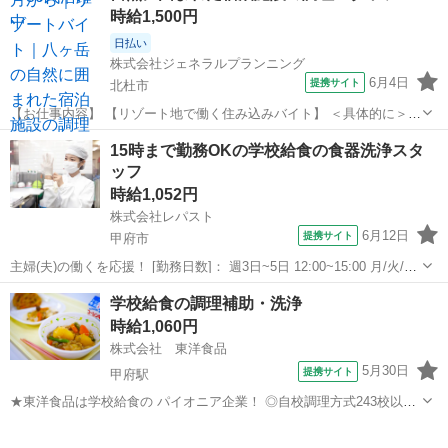
時給1,500円
日払い
株式会社ジェネラルプランニング
6月4日
提携サイト
北杜市
【お仕事内容】 【リゾート地で働く住み込みバイト】 ＜具体的に＞
調理のお仕事内容 和食・洋食の調理全般 朝食バイキング、ランチ、デ
山梨
北杜市
その他
15時まで勤務OKの学校給食の食器洗浄スタ
ィナーコースなど、時間帯やプランに合わせた調理を担当します。 食
ッフ
材の仕込み・下ごしらえ 地...
時給1,052円
株式会社レパスト
6月12日
提携サイト
甲府市
主婦(夫)の働くを応援！ [勤務日数]： 週3日~5日 12:00~15:00 月/火/水/
木/金 などから選べます [勤務地・最寄駅]： 山梨県甲府市上阿原町491
山梨
甲府市
その他
学校給食の調理補助・洗浄
甲府市立玉諸小学校 株式会社レパスト（179） ...
時給1,060円
株式会社 東洋食品
5月30日
提携サイト
甲府駅
★東洋食品は学校給食の パイオニア企業！ ◎自校調理方式243校以上/
◎センター方式321箇所以上 ★当社は北海道から九州まで 全国の子ど
山梨
甲府市
甲府駅
その他
もたちの6人に1人、 1日あたり「150万食以上」 の学校給食を提供し