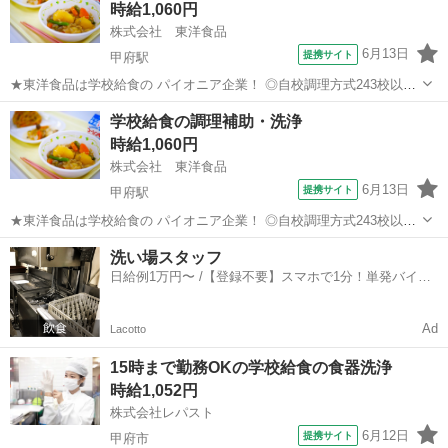
時給1,060円
・帳票類の作成、管理 イベ...
株式会社 東洋食品
6月13日
提携サイト
甲府駅
★東洋食品は学校給食の パイオニア企業！ ◎自校調理方式243校以上/
◎センター方式321箇所以上 ★当社は北海道から九州まで 全国の子ど
山梨
甲府市
甲府駅
その他
学校給食の調理補助・洗浄
もたちの6人に1人、 1日あたり「150万食以上」 の学校給食を提供し
時給1,060円
ている 会...
株式会社 東洋食品
6月13日
提携サイト
甲府駅
★東洋食品は学校給食の パイオニア企業！ ◎自校調理方式243校以上/
◎センター方式321箇所以上 ★当社は北海道から九州まで 全国の子ど
山梨
甲府市
甲府駅
その他
洗い場スタッフ
もたちの6人に1人、 1日あたり「150万食以上」 の学校給食を提供し
日給例1万円〜 /【登録不要】スマホで1分！単発バイト
ている 会...
一括検索✨
Ad
Lacotto
15時まで勤務OKの学校給食の食器洗浄
時給1,052円
株式会社レパスト
6月12日
提携サイト
甲府市