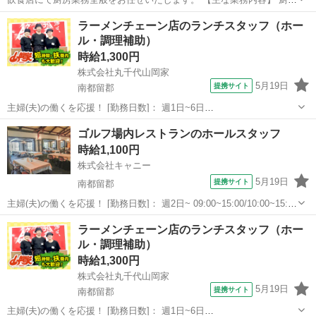
にて飲食物を調理・調理補助。 慣れてきたら製麺等の仕込みもありま
山梨
中巨摩郡
その他
ラーメンチェーン店のランチスタッフ（ホー
す。 社員登用ありです。 20代から50代の男女活躍中。 日払い・週払
ル・調理補助）
いあります。 ...
時給1,300円
株式会社丸千代山岡家
5月19日
提携サイト
南都留郡
主婦(夫)の働くを応援！ [勤務日数]： 週1日~6日
11:00~15:00/11:00~13:00/11:00~14:00/11:00~16:00/11:00~17:00 月/
山梨
南都留郡
その他
ゴルフ場内レストランのホールスタッフ
火/水/木/金/土/日 などから選べます ...
時給1,100円
株式会社キャニー
5月19日
提携サイト
南都留郡
主婦(夫)の働くを応援！ [勤務日数]： 週2日~ 09:00~15:00/10:00~15:00
月/火/水/木/金/土/日 などから選べます [勤務地・最寄駅]： 山梨県南都
山梨
南都留郡
その他
ラーメンチェーン店のランチスタッフ（ホー
留郡富士河口湖町船津6236 河口湖カント...
ル・調理補助）
時給1,300円
株式会社丸千代山岡家
5月19日
提携サイト
南都留郡
主婦(夫)の働くを応援！ [勤務日数]： 週1日~6日