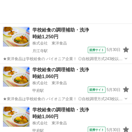
ている 会...
学校給食の調理補助・洗浄
時給1,250円
株式会社 東洋食品
5月30日
提携サイト
月江寺駅
★東洋食品は学校給食の パイオニア企業！ ◎自校調理方式243校以上/
◎センター方式321箇所以上 ★当社は北海道から九州まで 全国の子ど
山梨
南都留郡
月江寺駅
その他
学校給食の調理補助・洗浄
もたちの6人に1人、 1日あたり「150万食以上」 の学校給食を提供し
時給1,060円
ている 会...
株式会社 東洋食品
5月30日
提携サイト
甲府駅
★東洋食品は学校給食の パイオニア企業！ ◎自校調理方式243校以上/
◎センター方式321箇所以上 ★当社は北海道から九州まで 全国の子ど
山梨
甲府市
甲府駅
その他
学校給食の調理補助・洗浄
もたちの6人に1人、 1日あたり「150万食以上」 の学校給食を提供し
時給1,060円
ている 会...
株式会社 東洋食品
5月30日
提携サイト
甲府駅