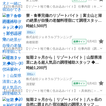
富士山駅
【お仕事内容】 【リゾート地で働く住み込みバイト】 仕事内容（キッ
チンサポート） シェフの指示のもと、お客様とワンちゃんへ提供する
山梨
南都留郡
富士山駅
その他
寮・食事完備のリゾートバイト｜富士山と湖
お料理の準備を幅広くお手伝いします。 仕込み・カット： フレンチの
の絶景が自慢の老舗料理宿にて調理スタッ…
基本となる野菜のカット、...
時給1,500円
日払い
株式会社ジェネラルプランニング
6月4日
提携サイト
南都留郡
【お仕事内容】 【リゾート地で働く住み込みバイト】 仕事内容（調
理・調理補助） 経験やスキルに応じて、会席料理の各セクション（煮
山梨
南都留郡
その他
短期２ヶ月から｜リゾートバイト｜山梨県清
方・焼方・揚場など）のサポートや実務を担当します。 仕込み・下ご
里にある超人気店の調理補助スタッフ ◆…
しらえ： 地元の新鮮な野菜、川...
時給1,200円
日払い
株式会社ジェネラルプランニング
6月4日
提携サイト
清里駅
【お仕事内容】 【リゾート地で働く住み込みバイト】 ＜具体的に＞
調理補助のお仕事内容 盛り付け・仕上げ 名物の「ROCKビーフカレ
山梨
北杜市
清里駅
その他
短期２ヶ月から｜リゾートバイト｜八ヶ岳の
ー」に、新鮮なサラダや名脇役のレーズンバターを添えるなど、提供
自然に囲まれた宿泊施設の調理スタッフ …
直前の仕上げを行います。 食...