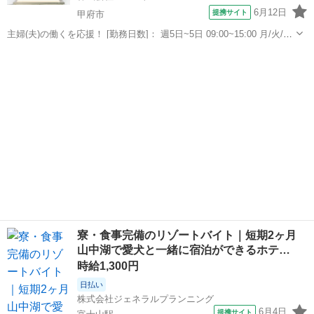
6月12日
提携サイト
甲府市
主婦(夫)の働くを応援！ [勤務日数]： 週5日~5日 09:00~15:00 月/火/水/
木/金 [勤務地・最寄駅]： 山梨県甲府市伊勢2-16-1 甲府市立伊勢小学
山梨
甲府市
その他
校 株式会社レパスト（149） 甲府駅徒歩18...
寮・食事完備のリゾートバイト｜短期2ヶ月
山中湖で愛犬と一緒に宿泊ができるホテ…
時給1,300円
日払い
株式会社ジェネラルプランニング
6月4日
提携サイト