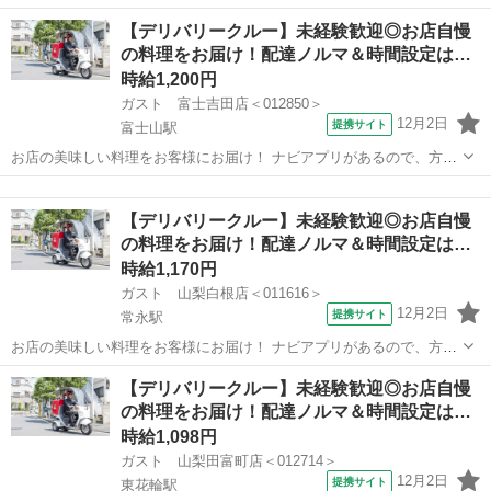
音痴の方も安心◎ 運転に慣れるまではお店の敷地内で練習するので安
山梨
笛吹市
石和温泉駅
デリバリー
【デリバリークルー】未経験歓迎◎お店自慢
心してください！ ※［自動車］［バイク］を使っての配達をお願いし
の料理をお届け！配達ノルマ＆時間設定は…
ます。 アルバイト,パート ...
時給1,200円
ガスト 富士吉田店＜012850＞
12月2日
提携サイト
富士山駅
お店の美味しい料理をお客様にお届け！ ナビアプリがあるので、方向
音痴の方も安心◎ 運転に慣れるまではお店の敷地内で練習するので安
山梨
富士吉田市
富士山駅
デリバリー
心してください！ ※［自動車］を使っての配達をお願いします。 アル
【デリバリークルー】未経験歓迎◎お店自慢
バイト,パート ■ポイント...
の料理をお届け！配達ノルマ＆時間設定は…
時給1,170円
ガスト 山梨白根店＜011616＞
12月2日
提携サイト
常永駅
お店の美味しい料理をお客様にお届け！ ナビアプリがあるので、方向
音痴の方も安心◎ 運転に慣れるまではお店の敷地内で練習するので安
山梨
南アルプス市
常永駅
デリバリー
【デリバリークルー】未経験歓迎◎お店自慢
心してください！ ※［自動車］［バイク］を使っての配達をお願いし
の料理をお届け！配達ノルマ＆時間設定は…
ます。 アルバイト,パート ...
時給1,098円
ガスト 山梨田富町店＜012714＞
12月2日
提携サイト
東花輪駅