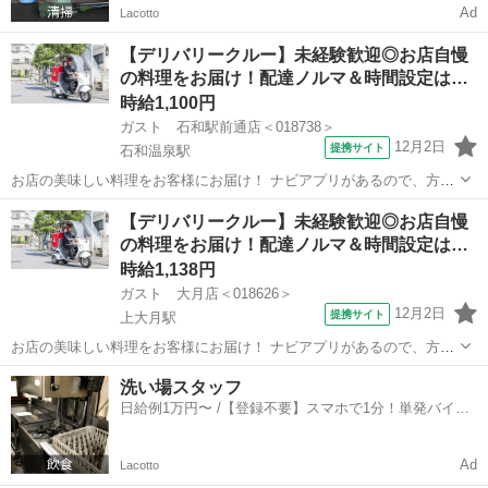
Ad
Lacotto
【デリバリークルー】未経験歓迎◎お店自慢
の料理をお届け！配達ノルマ＆時間設定は…
時給1,100円
ガスト 石和駅前通店＜018738＞
12月2日
提携サイト
石和温泉駅
お店の美味しい料理をお客様にお届け！ ナビアプリがあるので、方向
音痴の方も安心◎ 運転に慣れるまではお店の敷地内で練習するので安
山梨
笛吹市
石和温泉駅
デリバリー
【デリバリークルー】未経験歓迎◎お店自慢
心してください！ ※［自動車］［バイク］を使っての配達をお願いし
の料理をお届け！配達ノルマ＆時間設定は…
ます。 アルバイト,パート ...
時給1,138円
ガスト 大月店＜018626＞
12月2日
提携サイト
上大月駅
お店の美味しい料理をお客様にお届け！ ナビアプリがあるので、方向
音痴の方も安心◎ 運転に慣れるまではお店の敷地内で練習するので安
山梨
大月市
上大月駅
デリバリー
洗い場スタッフ
心してください！ ※［自動車］［バイク］を使っての配達をお願いし
日給例1万円〜 /【登録不要】スマホで1分！単発バイト
ます。 アルバイト,パート ...
一括検索✨
Ad
Lacotto