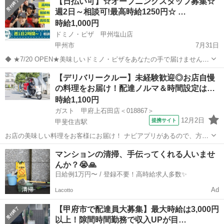
【日払い可】☆オープニングスタッフ募集☆
達の基本報酬が高単価の500円～820円』だけでなく、単価を上げてく
週2日～相談可!最高時給1250円☆ …
れるインセン...
時給1,000円
ドミノ・ピザ 甲州塩山店
甲州市
7月31日
◆ ★7/20 OPEN★美味しいドミノ・ピザをあなたの手で届けません
か? ◆ 開業以来の私たちの目指すゴールは「すばらしいできばえのお
山梨
甲州市
デリバリー
【デリバリークルー】未経験歓迎◎お店自慢
いしいピザを焼きたてのアツアツのまま、すばやくお客様のもとへお
の料理をお届け！配達ノルマ＆時間設定は…
届けする」ことです。 ...
時給1,100円
ガスト 甲府上石田店＜018867＞
12月2日
提携サイト
甲斐住吉駅
お店の美味しい料理をお客様にお届け！ ナビアプリがあるので、方向
音痴の方も安心◎ 運転に慣れるまではお店の敷地内で練習するので安
山梨
甲府市
甲斐住吉駅
デリバリー
マンションの清掃、手伝ってくれる人いませ
心してください！ ※［バイク］を使っての配達をお願いします。 アル
んか？😭🙏
バイト,パート ■ポイント...
日給例1万円〜 / 登録不要！高時給求人多数✨
Ad
Lacotto
【甲府市で配達員大募集】最大時給は3,000円
以上！隙間時間勤務で収入UPが目…