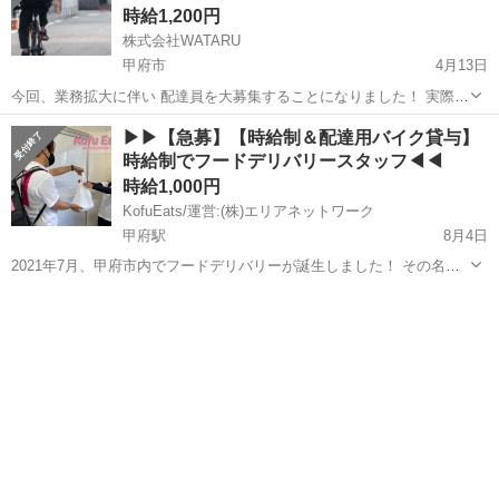
時給1,200円
株式会社WATARU
甲府市
4月13日
今回、業務拡大に伴い 配達員を大募集することになりました！ 実際の
報酬は1件毎の完全歩合制となりますが 想定時給に関しては、【1,200
山梨
甲府市
デリバリー
▶▶【急募】【時給制＆配達用バイク貸与】
円〜3,000円以上】です。 本業の合間に短時間で稼ぎたい人や、 ...
時給制でフードデリバリースタッフ◀◀
時給1,000円
KofuEats/運営:(株)エリアネットワーク
甲府駅
8月4日
2021年7月、甲府市内でフードデリバリーが誕生しました！ その名も
「Kofu Eats」 TVやラジオ、雑誌でも取材され、いま注目のサービス
山梨
甲府市
甲府駅
デリバリー
スタッフ
です♪ 今までデリバリーといえばピザか寿司・・・ もっと多くの種
類...