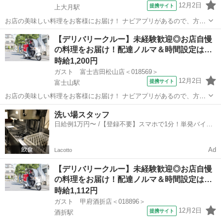
12月2日
提携サイト
上大月駅
お店の美味しい料理をお客様にお届け！ ナビアプリがあるので、方向
音痴の方も安心◎ 運転に慣れるまではお店の敷地内で練習するので安
山梨
大月市
上大月駅
デリバリー
【デリバリークルー】未経験歓迎◎お店自慢
心してください！ ※［自動車］［バイク］を使っての配達をお願いし
の料理をお届け！配達ノルマ＆時間設定は…
ます。 アルバイト,パート ...
時給1,200円
ガスト 富士吉田松山店＜018569＞
12月2日
提携サイト
富士山駅
お店の美味しい料理をお客様にお届け！ ナビアプリがあるので、方向
音痴の方も安心◎ 運転に慣れるまではお店の敷地内で練習するので安
山梨
富士吉田市
富士山駅
デリバリー
洗い場スタッフ
心してください！ ※［自動車］［バイク］を使っての配達をお願いし
日給例1万円〜 /【登録不要】スマホで1分！単発バイト
ます。 アルバイト,パート ...
一括検索✨
Ad
Lacotto
【デリバリークルー】未経験歓迎◎お店自慢
の料理をお届け！配達ノルマ＆時間設定は…
時給1,112円
ガスト 甲府酒折店＜018896＞
12月2日
提携サイト
酒折駅