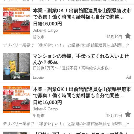
央市で大募集！ ◆月に５０万円越えも続々と！◆ なぜなら、『１件配
山梨
中央市
デリバリー
出前館
本業・副業OK！出前館配達員を山梨県笛吹市
達の基本報酬が高単価の500円～820円』だけでなく、単価を上げてく
で募集！働く時間も給料額も自分で調整…
れるインセン...
日給16,000円
Joker-K Cargo
笛吹市
12月19日
デリバリー業界で 『稼ぎやすい！』 と話題の出前館配達員を山梨県笛
吹市で大募集！ ◆月に５０万円越えも続々と！◆ なぜなら、『１件配
山梨
笛吹市
デリバリー
出前館
マンションの清掃、手伝ってくれる人いませ
達の基本報酬が高単価の500円～820円』だけでなく、単価を上げてく
んか？😭🙏
れるインセン...
日給例1万円〜 / 登録不要！高時給求人多数✨
Ad
Lacotto
本業・副業OK！出前館配達員を山梨県甲府市
で募集！働く時間も給料額も自分で調整…
日給16,000円
Joker-K Cargo
甲府市
12月19日
デリバリー業界で 『稼ぎやすい！』 と話題の出前館配達員を山梨県甲
府市で大募集！ ◆月に５０万円越えも続々と！◆ なぜなら、『１件配
山梨
甲府市
デリバリー
出前館