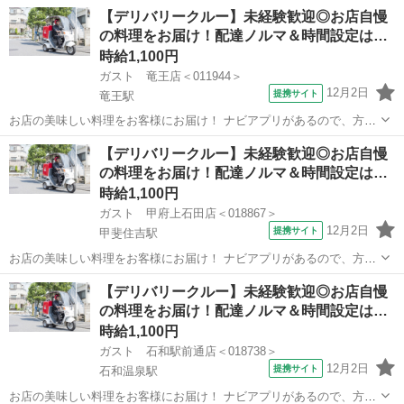
【デリバリークルー】未経験歓迎◎お店自慢
の料理をお届け！配達ノルマ＆時間設定は…
時給1,100円
ガスト 竜王店＜011944＞
12月2日
提携サイト
竜王駅
お店の美味しい料理をお客様にお届け！ ナビアプリがあるので、方向
音痴の方も安心◎ 運転に慣れるまではお店の敷地内で練習するので安
山梨
甲斐市
竜王駅
デリバリー
【デリバリークルー】未経験歓迎◎お店自慢
心してください！ ※［バイク］を使っての配達をお願いします。 アル
の料理をお届け！配達ノルマ＆時間設定は…
バイト,パート ■ポイント...
時給1,100円
ガスト 甲府上石田店＜018867＞
12月2日
提携サイト
甲斐住吉駅
お店の美味しい料理をお客様にお届け！ ナビアプリがあるので、方向
音痴の方も安心◎ 運転に慣れるまではお店の敷地内で練習するので安
山梨
甲府市
甲斐住吉駅
デリバリー
【デリバリークルー】未経験歓迎◎お店自慢
心してください！ ※［バイク］を使っての配達をお願いします。 アル
の料理をお届け！配達ノルマ＆時間設定は…
バイト,パート ■ポイント...
時給1,100円
ガスト 石和駅前通店＜018738＞
12月2日
提携サイト
石和温泉駅
お店の美味しい料理をお客様にお届け！ ナビアプリがあるので、方向