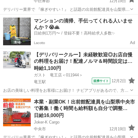
中巨摩郡
12月19日
デリバリー業界で 『稼ぎやすい！』 と話題の出前館配達員を山梨県中
巨摩郡で大募集！ ◆月に５０万円越えも続々と！◆ なぜなら、『１件
山梨
中巨摩郡
デリバリー
出前館
マンションの清掃、手伝ってくれる人いませ
配達の基本報酬が高単価の500円～820円』だけでなく、単価を上げて
んか？😭🙏
くれるインセ...
日給例1万円〜 / 登録不要！高時給求人多数✨
Ad
Lacotto
【デリバリークルー】未経験歓迎◎お店自慢
の料理をお届け！配達ノルマ＆時間設定は…
時給1,100円
ガスト 竜王店＜011944＞
12月2日
提携サイト
竜王駅
お店の美味しい料理をお客様にお届け！ ナビアプリがあるので、方向
音痴の方も安心◎ 運転に慣れるまではお店の敷地内で練習するので安
山梨
甲斐市
竜王駅
デリバリー
本業・副業OK！出前館配達員を山梨県中央市
心してください！ ※［バイク］を使っての配達をお願いします。 アル
で募集！働く時間も給料額も自分で調整…
バイト,パート ■ポイント...
日給16,000円
Joker-K Cargo
中央市
12月19日
デリバリー業界で 『稼ぎやすい！』 と話題の出前館配達員を山梨県中