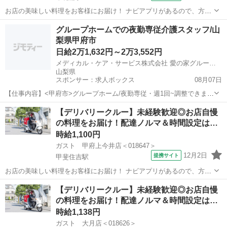
お店の美味しい料理をお客様にお届け！ ナビアプリがあるので、方向
音痴の方も安心◎ 運転に慣れるまではお店の敷地内で練習するので安
山梨
中央市
東花輪駅
デリバリー
グループホームでの夜勤専従介護スタッフ/山
心してください！ ※［自動車］［バイク］を使っての配達をお願いし
梨県甲府市
ます。 アルバイト,パート ...
日給2万1,632円～2万3,552円
メディカル・ケア・サービス株式会社 愛の家グループホーム 甲府中央
山梨県
スポンサー：求人ボックス
08月07日
【仕事内容】<甲府市>グループホーム/夜勤専従・週1回~調整できま
す/経験不問/福利厚生も充実! 仕事内容 グループホームの夜勤専従・介
アルバイト・パート
【デリバリークルー】未経験歓迎◎お店自慢
護職のお仕事です! (1ユニット:9名) <業務内容> ・夜間の見守り ・食
の料理をお届け！配達ノルマ＆時間設定は…
事、排泄等の介助...
時給1,100円
ガスト 甲府上今井店＜018647＞
12月2日
提携サイト
甲斐住吉駅
お店の美味しい料理をお客様にお届け！ ナビアプリがあるので、方向
音痴の方も安心◎ 運転に慣れるまではお店の敷地内で練習するので安
山梨
甲府市
甲斐住吉駅
デリバリー
【デリバリークルー】未経験歓迎◎お店自慢
心してください！ ※［自動車］［バイク］を使っての配達をお願いし
の料理をお届け！配達ノルマ＆時間設定は…
ます。 アルバイト,パート ...
時給1,138円
ガスト 大月店＜018626＞