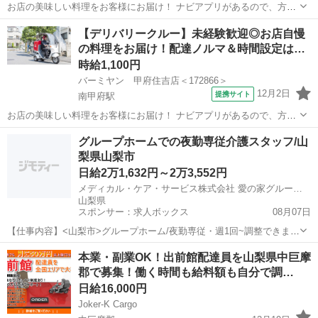
お店の美味しい料理をお客様にお届け！ ナビアプリがあるので、方向
音痴の方も安心◎ 運転に慣れるまではお店の敷地内で練習するので安
山梨
甲府市
酒折駅
デリバリー
【デリバリークルー】未経験歓迎◎お店自慢
心してください！ ※［バイク］を使っての配達をお願いします。 アル
の料理をお届け！配達ノルマ＆時間設定は…
バイト,パート ■ポイント...
時給1,100円
バーミヤン 甲府住吉店＜172866＞
12月2日
提携サイト
南甲府駅
お店の美味しい料理をお客様にお届け！ ナビアプリがあるので、方向
音痴の方も安心◎ 運転に慣れるまではお店の敷地内で練習するので安
山梨
甲府市
南甲府駅
デリバリー
グループホームでの夜勤専従介護スタッフ/山
心してください！ ※［自動車］［バイク］を使っての配達をお願いし
梨県山梨市
ます。 アルバイト,パート ...
日給2万1,632円～2万3,552円
メディカル・ケア・サービス株式会社 愛の家グループホーム 山梨小原西
山梨県
スポンサー：求人ボックス
08月07日
【仕事内容】<山梨市>グループホーム/夜勤専従・週1回~調整できま
す/経験不問/福利厚生も充実! 仕事内容 グループホームの夜勤専従・介
アルバイト・パート
本業・副業OK！出前館配達員を山梨県中巨摩
護職のお仕事です! (1ユニット:9名) <業務内容> ・夜間の見守り ・食
郡で募集！働く時間も給料額も自分で調…
事、排泄等の介助...
日給16,000円
Joker-K Cargo