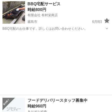
鹿児島
鹿児島市
坂之上駅
デリバリー
BBQ宅配サービス
大型＋作業 ■商品：その他 ■配送先：ヤマト運輸(姶良)センターなど ■
時給800円
配送件数：3...
有限会社 有村栄商店
霧島市
6月8日
BBQ宅配のお仕事です。詳しくはお問い合わせください。
鹿児島
霧島市
デリバリー
フードデリバリースタッフ募集中
時給960円
あおぞら給食