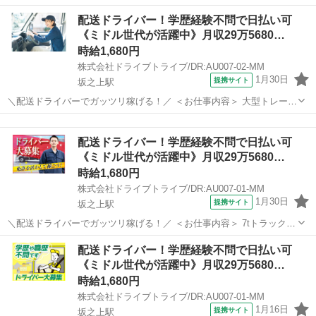
ーによる貨物集配業務（トレーラー運転および付帯業務） ■車種・内
鹿児島
鹿児島市
坂之上駅
デリバリー
配送ドライバー！学歴経験不問で日払い可
容：DR:大型＋作業 ■商品：その他 ■配送先：ヤマト運輸(姶良)センタ
《ミドル世代が活躍中》月収29万5680…
ーなど ■配送件数...
時給1,680円
株式会社ドライブトライブ/DR:AU007-02-MM
1月30日
提携サイト
坂之上駅
＼配送ドライバーでガッツリ稼げる！／ ＜お仕事内容＞ 大型トレーラ
ーによる貨物集配業務（トレーラー運転および付帯業務） ■車種・内
鹿児島
鹿児島市
坂之上駅
デリバリー
容：DR:大型＋作業 ■商品：その他 ■配送先：ヤマト運輸(姶良)センタ
配送ドライバー！学歴経験不問で日払い可
ーなど ■配送件数...
《ミドル世代が活躍中》月収29万5680…
時給1,680円
株式会社ドライブトライブ/DR:AU007-01-MM
1月30日
提携サイト
坂之上駅
＼配送ドライバーでガッツリ稼げる！／ ＜お仕事内容＞ 7tトラックに
よる貨物集配業務（トラック運転および付帯業務） ■車種・内容：DR:
鹿児島
鹿児島市
坂之上駅
デリバリー
配送ドライバー！学歴経験不問で日払い可
大型＋作業 ■商品：その他 ■配送先：ヤマト運輸(姶良)センターなど ■
《ミドル世代が活躍中》月収29万5680…
配送件数：3...
時給1,680円
株式会社ドライブトライブ/DR:AU007-01-MM
1月16日
提携サイト
坂之上駅