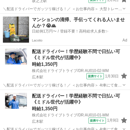
坂之上駅
＼配送ドライバーでガッツリ稼げる！／ ＜お仕事内容＞ 大型トレーラ
ーによる貨物集配業務（トレーラー運転および付帯業務） ■車種・内
鹿児島
鹿児島市
坂之上駅
デリバリー
マンションの清掃、手伝ってくれる人いませ
容：DR:大型＋作業 ■商品：その他 ■配送先：ヤマト運輸(姶良)センタ
んか？😭🙏
ーなど ■配送件数...
日給例1万円〜 / 登録不要！高時給求人多数✨
Ad
Lacotto
配送ドライバー！学歴経験不問で日払い可
《ミドル世代が活躍中》
時給1,350円
株式会社ドライブトライブ/DR:AU010-02-MM
1月30日
提携サイト
広木駅
＼配送ドライバーでガッツリ稼げる！／ ＜お仕事内容＞ 4t車にて食品
の配送業務及び付随する業務 ■車種・内容：DR:4t ■商品：食品 ■配送
鹿児島
鹿児島市
広木駅
デリバリー
配送ドライバー！学歴経験不問で日払い可
先：飲食店等 ■配送件数：15件～20件 ＜必須資格＞ 中型免許(8t限
《ミドル世代が活躍中》
定)...
時給1,350円
株式会社ドライブトライブ/DR:AU010-01-MM
1月9日
提携サイト
広木駅
＼配送ドライバーでガッツリ稼げる！／ ＜お仕事内容＞ 4t車にて食品