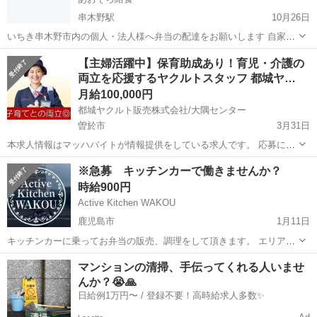
串木野駅
10月26日
いちき串木野市内の個人・法人様へ弁当の配達をお願いします 自家用
車や社用車を使っていただきます ※自転車やバイクはお使いいただけ
鹿児島
いちき串木野市
串木野駅
デリバリー
給料
【主婦活躍中】保育助成あり！育児・介護の
ません 給料 即日現金により支給します 勤務状況により店長候補とし
両立を応援するヤクルトスタッフ 都城ヤ…
て社員登用
月給100,000円
都城ヤクルト販売株式会社/大隅センター
曽於市
3月31日
本求人情報はマッハバイトが情報提供をしている求人です。 応募に際
して本求人情報に応募した場合、マッハバイトの利用規約と個人情報
鹿児島
曽於市
デリバリー
※急募 キッチンカーで働きませんか？
保護の取扱いに関する事項へ同意したこととなります。 ▼利用規約
時給900円
https://j-sen.jp/...
Active Kitchen WAKOU
鹿児島市
1月11日
キッチンカーに乗ってお弁当の販売、調理をして頂きます。 エリアは
鹿児島市内になります。 時間帯は9:30〜14:30までの実働5時間になり
鹿児島
鹿児島市
デリバリー
キッチンカー
マンションの清掃、手伝ってくれる人いませ
ます。 お休みは基本日祝ですが、土曜日お休みも可能です。 ※未経験
んか？😭🙏
者歓迎、普通自動車...
日給例1万円〜 / 登録不要！高時給求人多数✨