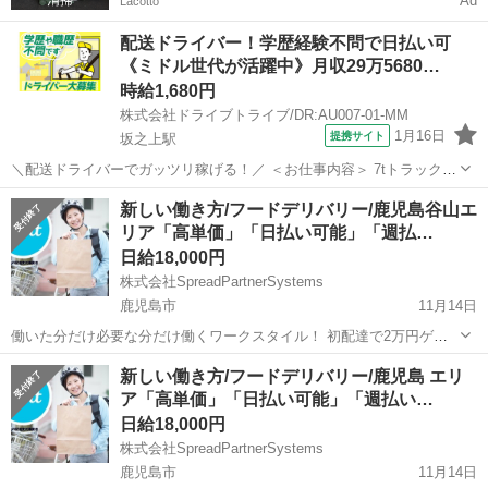
Ad
Lacotto
配送ドライバー！学歴経験不問で日払い可
《ミドル世代が活躍中》月収29万5680…
時給1,680円
株式会社ドライブトライブ/DR:AU007-01-MM
1月16日
提携サイト
坂之上駅
＼配送ドライバーでガッツリ稼げる！／ ＜お仕事内容＞ 7tトラックに
よる貨物集配業務（トラック運転および付帯業務） ■車種・内容：DR:
鹿児島
鹿児島市
坂之上駅
デリバリー
新しい働き方/フードデリバリー/鹿児島谷山エ
大型＋作業 ■商品：その他 ■配送先：ヤマト運輸(姶良)センターなど ■
リア「高単価」「日払い可能」「週払…
配送件数：3...
日給18,000円
株式会社SpreadPartnerSystems
鹿児島市
11月14日
働いた分だけ必要な分だけ働くワークスタイル！ 初配達で2万円ゲッ
トのチャンス！ ※条件がありますので担当者にお問合せください。 気
鹿児島
鹿児島市
デリバリー
出来高制
新しい働き方/フードデリバリー/鹿児島 エリ
になった方は、詳細をお伝えしますのでお気軽にお問い合わせくださ
ア「高単価」「日払い可能」「週払い…
い。 ...
日給18,000円
株式会社SpreadPartnerSystems
鹿児島市
11月14日