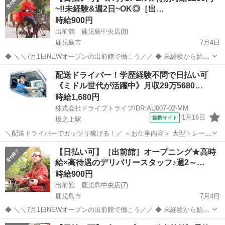
~!!未経験&週2日~OK◎［出…
お寿司、...
時給900円
出前館 鹿児島中央店(8)
鹿児島市
7月4日
◆ ＼＼7月1日NEWオープンの出前館で働こう／／ ◆ 未経験から始め
たSTAFFが多く在籍しています!! 分からないことは先輩STAFFが丁寧
鹿児島
鹿児島市
デリバリー
出前館
配送ドライバー！学歴経験不問で日払い可
にお教えします♪ ＼＼出来立ての美味しい料理をお客様に／／ ピザや
《ミドル世代が活躍中》月収29万5680…
お寿司、...
時給1,680円
株式会社ドライブトライブ/DR:AU007-02-MM
1月16日
提携サイト
坂之上駅
＼配送ドライバーでガッツリ稼げる！／ ＜お仕事内容＞ 大型トレーラ
ーによる貨物集配業務（トレーラー運転および付帯業務） ■車種・内
鹿児島
鹿児島市
坂之上駅
デリバリー
【日払い可】［出前館］オープニング★高時
容：DR:大型＋作業 ■商品：その他 ■配送先：ヤマト運輸(姶良)センタ
給×高待遇のデリバリースタッフ♪週2～…
ーなど ■配送件数...
時給900円
出前館 鹿児島中央店(7)
鹿児島市
7月4日
◆ ＼＼7月1日NEWオープンの出前館で働こう／／ ◆ 未経験から始め
たSTAFFが多く在籍しています!! 分からないことは先輩STAFFが丁寧
鹿児島
鹿児島市
デリバリー
スタッフ