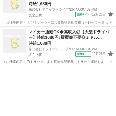
時給1,680円
株式会社ドライブトライブ/DR:AU007-02-MM
12月26日
提携サイト
坂之上駅
＜お仕事内容＞ 大型トレーラーによる貨物集配業務（トレーラー運転
および付帯業務） ■車種・内容：DR:大型＋作業 ■商品：その他 ■配送
鹿児島
鹿児島市
坂之上駅
デリバリー
マイカー通勤OK◆高収入◎【大型ドライバ
先：ヤマト運輸(姶良)センターなど ■配送件数：3～5件 ＜必須資格
ー】時給1680円♪履歴書不要◎ミドル…
＞ 大型免許MT...
時給1,680円
株式会社ドライブトライブ/DR:AU007-01-MM
12月26日
提携サイト
坂之上駅
＜お仕事内容＞ 7tトラックによる貨物集配業務（トラック運転および
付帯業務） ■車種・内容：DR:大型＋作業 ■商品：その他 ■配送先：ヤ
鹿児島
鹿児島市
坂之上駅
デリバリー
マト運輸(姶良)センターなど ■配送件数：3～5件 ＜必須資格＞ 大型
免許MT /...