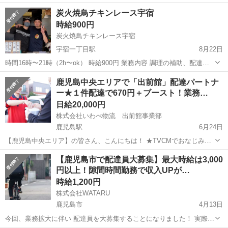
炭火焼鳥チキンレース宇宿
時給900円
炭火焼鳥チキンレース宇宿
宇宿一丁目駅
8月22日
時間16時〜21時（2h〜ok） 時給900円 業務内容 調理の補助、配達等
お肉のカット、商品の配達など初心者でも簡単な作業です。 ※原付免
鹿児島
鹿児島市
宇宿一丁目駅
デリバリー
鹿児島中央エリアで「出前館」配達パートナ
許 ※副業可 詳しくはお電話ください。 090-9658-4129
ー★１件配達で670円＋ブースト！業務…
日給20,000円
株式会社いわべ物流 出前館事業部
鹿児島駅
6月24日
【鹿児島中央エリア】の皆さん、こんにちは！ ★TVCMでおなじみの
｢出前館｣の配達パートナー（業務委託）の募集です！！ ＼自転車やバ
鹿児島
鹿児島市
鹿児島駅
デリバリー
出前館
【鹿児島市で配達員大募集】最大時給は3,000
イクでの稼働OK！！／ ＼営業ナンバーお持ちの方必見！！／ ...
円以上！隙間時間勤務で収入UPが…
時給1,200円
株式会社WATARU
鹿児島市
4月13日
今回、業務拡大に伴い 配達員を大募集することになりました！ 実際の