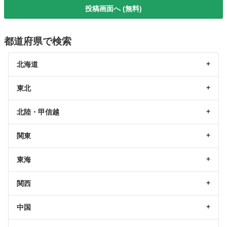
投稿画面へ (無料)
都道府県で検索
北海道
東北
北陸・甲信越
関東
東海
関西
中国