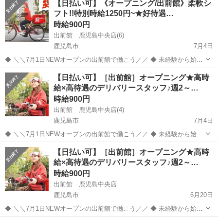
【日払い可】《オープニング/出前館》柔軟シ
にお教えします♪ ＼＼出来立ての美味しい料理をお客様に／／ ピザや
フト!!特別時給1250円~★好待遇…
お寿司、...
時給900円
出前館 鹿児島中央店(6)
鹿児島市
7月4日
◆ ＼＼7月1日NEWオープンの出前館で働こう／／ ◆ 未経験から始め
たSTAFFが多く在籍しています!! 分からないことは先輩STAFFが丁寧
鹿児島
鹿児島市
デリバリー
出前館
【日払い可】［出前館］オープニング★高時
にお教えします♪ ＼＼出来立ての美味しい料理をお客様に／／ ピザや
給×高待遇のデリバリースタッフ♪週2～…
お寿司、...
時給900円
出前館 鹿児島中央店(4)
鹿児島市
7月4日
◆ ＼＼7月1日NEWオープンの出前館で働こう／／ ◆ 未経験から始め
たSTAFFが多く在籍しています!! 分からないことは先輩STAFFが丁寧
鹿児島
鹿児島市
デリバリー
スタッフ
【日払い可】［出前館］オープニング★高時
にお教えします♪ ＼＼出来立ての美味しい料理をお客様に／／ ピザや
給×高待遇のデリバリースタッフ♪週2～…
お寿司、...
時給900円
出前館 鹿児島中央店
鹿児島市
6月20日
◆ ＼＼7月1日NEWオープンの出前館で働こう／／ ◆ 未経験から始め