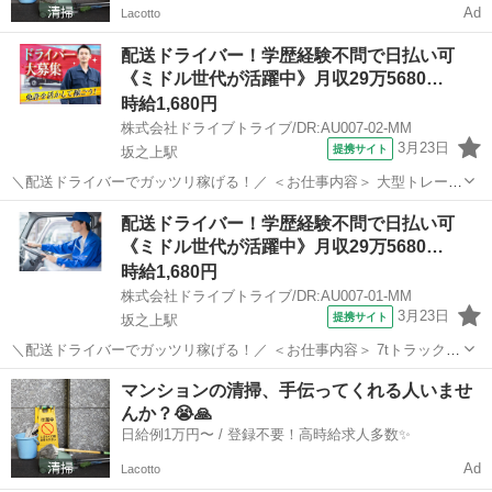
Ad
Lacotto
配送ドライバー！学歴経験不問で日払い可
《ミドル世代が活躍中》月収29万5680…
時給1,680円
株式会社ドライブトライブ/DR:AU007-02-MM
3月23日
提携サイト
坂之上駅
＼配送ドライバーでガッツリ稼げる！／ ＜お仕事内容＞ 大型トレーラ
ーによる貨物集配業務（トレーラー運転および付帯業務） ■車種・内
鹿児島
鹿児島市
坂之上駅
デリバリー
配送ドライバー！学歴経験不問で日払い可
容：DR:大型＋作業 ■商品：その他 ■配送先：ヤマト運輸(姶良)センタ
《ミドル世代が活躍中》月収29万5680…
ーなど ■配送件数...
時給1,680円
株式会社ドライブトライブ/DR:AU007-01-MM
3月23日
提携サイト
坂之上駅
＼配送ドライバーでガッツリ稼げる！／ ＜お仕事内容＞ 7tトラックに
よる貨物集配業務（トラック運転および付帯業務） ■車種・内容：DR:
鹿児島
鹿児島市
坂之上駅
デリバリー
マンションの清掃、手伝ってくれる人いませ
大型＋作業 ■商品：その他 ■配送先：ヤマト運輸(姶良)センターなど ■
んか？😭🙏
配送件数：3...
日給例1万円〜 / 登録不要！高時給求人多数✨
Ad
Lacotto