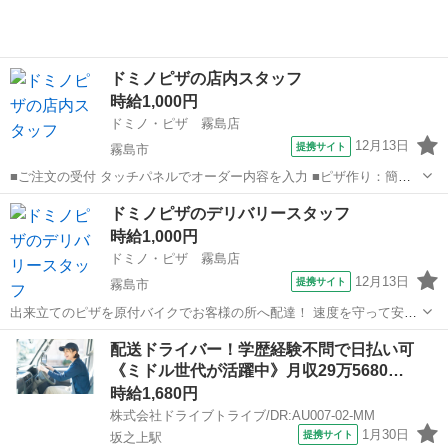
ドミノピザの店内スタッフ
時給1,000円
ドミノ・ピザ 霧島店
12月13日
提携サイト
霧島市
■ご注文の受付 タッチパネルでオーダー内容を入力 ■ピザ作り：簡単3
ステップで完成 (1)生地を伸ばす (2)チーズや具をトッピング (3)オーブ
鹿児島
霧島市
デリバリー
ドミノピザのデリバリースタッフ
ンに入れる ＜バイト初心者さんも安心！＞ 全てのポジションにトレー
時給1,000円
ニングツ...
ドミノ・ピザ 霧島店
12月13日
提携サイト
霧島市
出来立てのピザを原付バイクでお客様の所へ配達！ 速度を守って安全
運転しながら、 おいしいピザをお届けします♪ ■走る道はいつも同
鹿児島
霧島市
デリバリー
配送ドライバー！学歴経験不問で日払い可
じ！ 基本ルートはたったの4～5本。 ■基本は1件配達したらお店に戻
《ミドル世代が活躍中》月収29万5680…
る！ 何箇所も覚える必要...
時給1,680円
株式会社ドライブトライブ/DR:AU007-02-MM
1月30日
提携サイト
坂之上駅