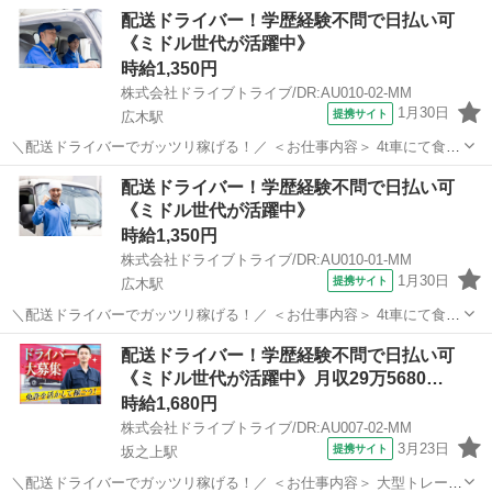
配送ドライバー！学歴経験不問で日払い可
《ミドル世代が活躍中》
時給1,350円
株式会社ドライブトライブ/DR:AU010-02-MM
1月30日
提携サイト
広木駅
＼配送ドライバーでガッツリ稼げる！／ ＜お仕事内容＞ 4t車にて食品
の配送業務及び付随する業務 ■車種・内容：DR:4t ■商品：食品 ■配送
鹿児島
鹿児島市
広木駅
デリバリー
配送ドライバー！学歴経験不問で日払い可
先：飲食店等 ■配送件数：15件～20件 ＜必須資格＞ 中型免許(8t限
《ミドル世代が活躍中》
定)...
時給1,350円
株式会社ドライブトライブ/DR:AU010-01-MM
1月30日
提携サイト
広木駅
＼配送ドライバーでガッツリ稼げる！／ ＜お仕事内容＞ 4t車にて食品
の配送業務及び付随する業務 ■車種・内容：DR:4t ■商品：食品 ■配送
鹿児島
鹿児島市
広木駅
デリバリー
配送ドライバー！学歴経験不問で日払い可
先：センター間 ■配送件数：日によるが少ない ＜必須資格＞ 中型免
《ミドル世代が活躍中》月収29万5680…
許(8t限...
時給1,680円
株式会社ドライブトライブ/DR:AU007-02-MM
3月23日
提携サイト
坂之上駅
＼配送ドライバーでガッツリ稼げる！／ ＜お仕事内容＞ 大型トレーラ