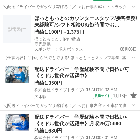
＼配送ドライバーでガッツリ稼げる！／ ＜お仕事内容＞ 7tトラックに
よる貨物集配業務（トラック運転および付帯業務） ■車種・内容：DR:
鹿児島
鹿児島市
坂之上駅
デリバリー
ほっともっとのカウンタースタッフ/接客業務/
大型＋作業 ■商品：その他 ■配送先：ヤマト運輸(姶良)センターなど ■
未経験可/シフト相談OK/短時間でお…
配送件数：3...
時給1,100円～1,375円
ほっともっと 川内中郷店
鹿児島県
スポンサー：求人ボックス
08月03日
【仕事内容】これなら私でもできる! ほっともっとスタッフ募集! 基本
業務は… カウンターで注文を受ける 調理スタッフに伝える お客様に
アルバイト・パート
配送ドライバー！学歴経験不問で日払い可
お渡しする 覚えやすさには自信あり 初めての方でも安心して働けま
《ミドル世代が活躍中》
す! 働きたい時間を選べる 適度...
時給1,350円
株式会社ドライブトライブ/DR:AU010-02-MM
1月16日
提携サイト
広木駅
＼配送ドライバーでガッツリ稼げる！／ ＜お仕事内容＞ 4t車にて食品
の配送業務及び付随する業務 ■車種・内容：DR:4t ■商品：食品 ■配送
鹿児島
鹿児島市
広木駅
デリバリー
配送ドライバー！学歴経験不問で日払い可
先：飲食店等 ■配送件数：15件～20件 ＜必須資格＞ 中型免許(8t限
《ミドル世代が活躍中》月収29万5680…
定)...
時給1,680円
株式会社ドライブトライブ/DR:AU007-01-MM