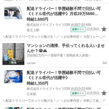
の配送業務及び付随する業務 ■車種・内容：DR:4t ■商品：食品 ■配送
鹿児島
鹿児島市
広木駅
デリバリー
配送ドライバー！学歴経験不問で日払い可
先：センター間 ■配送件数：日によるが少ない ＜必須資格＞ 中型免
《ミドル世代が活躍中》月収29万5680…
許(8t限...
時給1,680円
株式会社ドライブトライブ/DR:AU007-02-MM
12月26日
提携サイト
坂之上駅
＼配送ドライバーでガッツリ稼げる！／ ＜お仕事内容＞ 大型トレーラ
ーによる貨物集配業務（トレーラー運転および付帯業務） ■車種・内
鹿児島
鹿児島市
坂之上駅
デリバリー
マンションの清掃、手伝ってくれる人いませ
容：DR:大型＋作業 ■商品：その他 ■配送先：ヤマト運輸(姶良)センタ
んか？😭🙏
ーなど ■配送件数...
日給例1万円〜 / 登録不要！高時給求人多数✨
Ad
Lacotto
配送ドライバー！学歴経験不問で日払い可
《ミドル世代が活躍中》
時給1,350円
株式会社ドライブトライブ/DR:AU010-02-MM
12月26日
提携サイト
広木駅
＼配送ドライバーでガッツリ稼げる！／ ＜お仕事内容＞ 4t車にて食品
の配送業務及び付随する業務 ■車種・内容：DR:4t ■商品：食品 ■配送
鹿児島
鹿児島市
広木駅
デリバリー