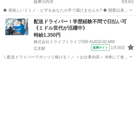
薩摩川内市
9月4日
◆ 美味しいドミノ・ピザをあなたの手で届けませんか? ◆ 開業以来の
私たちの目指すゴールは「すばらしいできばえのおいしいピザを焼き
鹿児島
薩摩川内市
デリバリー
配送ドライバー！学歴経験不問で日払い可
たてのアツアツのまま、すばやくお客様のもとへお届けする」ことで
《ミドル世代が活躍中》
す。 免許不要！自転車デリバ...
時給1,350円
株式会社ドライブトライブ/DR:AU010-02-MM
1月16日
提携サイト
広木駅
＼配送ドライバーでガッツリ稼げる！／ ＜お仕事内容＞ 4t車にて食品
の配送業務及び付随する業務 ■車種・内容：DR:4t ■商品：食品 ■配送
鹿児島
鹿児島市
広木駅
デリバリー
先：飲食店等 ■配送件数：15件～20件 ＜必須資格＞ 中型免許(8t限
定)...