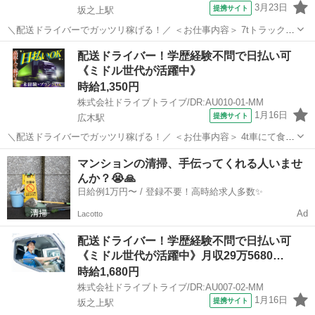
3月23日
提携サイト
坂之上駅
＼配送ドライバーでガッツリ稼げる！／ ＜お仕事内容＞ 7tトラックに
よる貨物集配業務（トラック運転および付帯業務） ■車種・内容：DR:
鹿児島
鹿児島市
坂之上駅
デリバリー
配送ドライバー！学歴経験不問で日払い可
大型＋作業 ■商品：その他 ■配送先：ヤマト運輸(姶良)センターなど ■
《ミドル世代が活躍中》
配送件数：3...
時給1,350円
株式会社ドライブトライブ/DR:AU010-01-MM
1月16日
提携サイト
広木駅
＼配送ドライバーでガッツリ稼げる！／ ＜お仕事内容＞ 4t車にて食品
の配送業務及び付随する業務 ■車種・内容：DR:4t ■商品：食品 ■配送
鹿児島
鹿児島市
広木駅
デリバリー
マンションの清掃、手伝ってくれる人いませ
先：センター間 ■配送件数：日によるが少ない ＜必須資格＞ 中型免
んか？😭🙏
許(8t限...
日給例1万円〜 / 登録不要！高時給求人多数✨
Ad
Lacotto
配送ドライバー！学歴経験不問で日払い可
《ミドル世代が活躍中》月収29万5680…
時給1,680円
株式会社ドライブトライブ/DR:AU007-02-MM
1月16日
提携サイト
坂之上駅