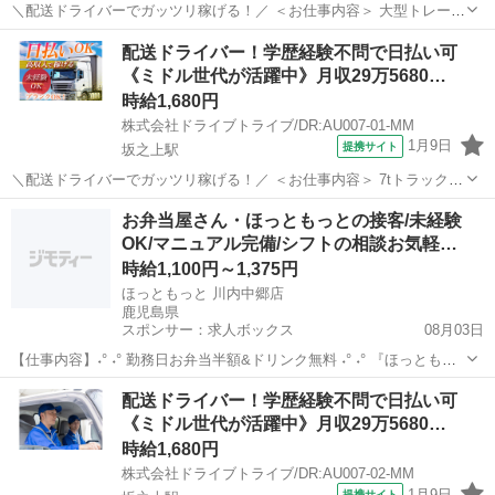
＼配送ドライバーでガッツリ稼げる！／ ＜お仕事内容＞ 大型トレーラ
ーによる貨物集配業務（トレーラー運転および付帯業務） ■車種・内
鹿児島
鹿児島市
坂之上駅
デリバリー
配送ドライバー！学歴経験不問で日払い可
容：DR:大型＋作業 ■商品：その他 ■配送先：ヤマト運輸(姶良)センタ
《ミドル世代が活躍中》月収29万5680…
ーなど ■配送件数...
時給1,680円
株式会社ドライブトライブ/DR:AU007-01-MM
1月9日
提携サイト
坂之上駅
＼配送ドライバーでガッツリ稼げる！／ ＜お仕事内容＞ 7tトラックに
よる貨物集配業務（トラック運転および付帯業務） ■車種・内容：DR:
鹿児島
鹿児島市
坂之上駅
デリバリー
お弁当屋さん・ほっともっとの接客/未経験
大型＋作業 ■商品：その他 ■配送先：ヤマト運輸(姶良)センターなど ■
OK/マニュアル完備/シフトの相談お気軽…
配送件数：3...
時給1,100円～1,375円
ほっともっと 川内中郷店
鹿児島県
スポンサー：求人ボックス
08月03日
【仕事内容】˖° ˖° 勤務日お弁当半額&ドリンク無料 ˖° ˖° 『ほっともっ
と』スタッフ募集中! ライフスタイルに合わせて こんな働き方はいか
アルバイト・パート
配送ドライバー！学歴経験不問で日払い可
がですか? ⇓⇓⇓⇓⇓⇓⇓⇓⇓⇓⇓⇓⇓⇓⇓⇓⇓⇓⇓⇓⇓⇓⇓⇓⇓⇓⇓⇓⇓⇓ 学
《ミドル世代が活躍中》月収29万5680…
生さん→...
時給1,680円
株式会社ドライブトライブ/DR:AU007-02-MM
1月9日
提携サイト