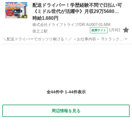
たSTAFFが多く在籍しています!! 分からないことは先輩STAFFが丁寧
鹿児島
鹿児島市
デリバリー
スタッフ
配送ドライバー！学歴経験不問で日払い可
にお教えします♪ ＼＼出来立ての美味しい料理をお客様に／／ ピザや
《ミドル世代が活躍中》月収29万5680…
お寿司、...
時給1,680円
株式会社ドライブトライブ/DR:AU007-01-MM
1月9日
提携サイト
坂之上駅
＼配送ドライバーでガッツリ稼げる！／ ＜お仕事内容＞ 7tトラックに
よる貨物集配業務（トラック運転および付帯業務） ■車種・内容：DR:
鹿児島
鹿児島市
坂之上駅
デリバリー
大型＋作業 ■商品：その他 ■配送先：ヤマト運輸(姶良)センターなど ■
配送件数：3...
全44件中 1-44件表示
周辺情報を見る