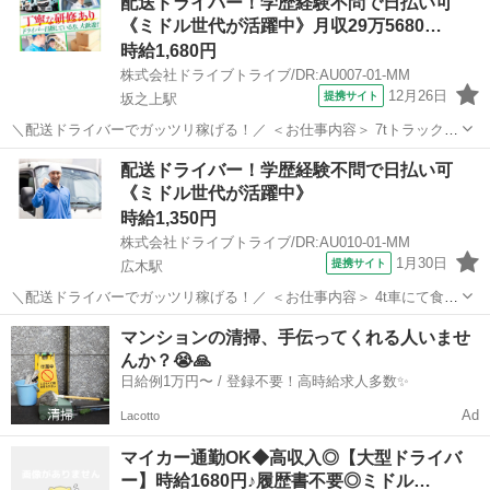
配送ドライバー！学歴経験不問で日払い可
先：飲食店等 ■配送件数：15件～20件 ＜必須資格＞ 中型免許(8t限
《ミドル世代が活躍中》月収29万5680…
定)...
時給1,680円
株式会社ドライブトライブ/DR:AU007-01-MM
12月26日
提携サイト
坂之上駅
＼配送ドライバーでガッツリ稼げる！／ ＜お仕事内容＞ 7tトラックに
よる貨物集配業務（トラック運転および付帯業務） ■車種・内容：DR:
鹿児島
鹿児島市
坂之上駅
デリバリー
配送ドライバー！学歴経験不問で日払い可
大型＋作業 ■商品：その他 ■配送先：ヤマト運輸(姶良)センターなど ■
《ミドル世代が活躍中》
配送件数：3...
時給1,350円
株式会社ドライブトライブ/DR:AU010-01-MM
1月30日
提携サイト
広木駅
＼配送ドライバーでガッツリ稼げる！／ ＜お仕事内容＞ 4t車にて食品
の配送業務及び付随する業務 ■車種・内容：DR:4t ■商品：食品 ■配送
鹿児島
鹿児島市
広木駅
デリバリー
マンションの清掃、手伝ってくれる人いませ
先：センター間 ■配送件数：日によるが少ない ＜必須資格＞ 中型免
んか？😭🙏
許(8t限...
日給例1万円〜 / 登録不要！高時給求人多数✨
Ad
Lacotto
マイカー通勤OK◆高収入◎【大型ドライバ
ー】時給1680円♪履歴書不要◎ミドル…