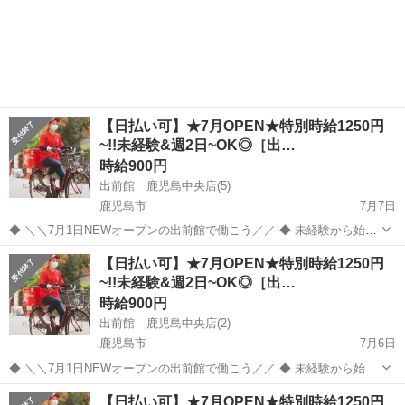
たSTAFFが多く在籍しています!! 分からないことは先輩STAFFが丁寧
鹿児島
鹿児島市
デリバリー
出前館
にお教えします♪ ＼＼出来立ての美味しい料理をお客様に／／ ピザや
お寿司、...
【日払い可】★7月OPEN★特別時給1250円
~!!未経験&週2日~OK◎［出…
時給900円
出前館 鹿児島中央店(5)
鹿児島市
7月7日
◆ ＼＼7月1日NEWオープンの出前館で働こう／／ ◆ 未経験から始め
たSTAFFが多く在籍しています!! 分からないことは先輩STAFFが丁寧
鹿児島
鹿児島市
デリバリー
出前館
【日払い可】★7月OPEN★特別時給1250円
にお教えします♪ ＼＼出来立ての美味しい料理をお客様に／／ ピザや
~!!未経験&週2日~OK◎［出…
お寿司、...
時給900円
出前館 鹿児島中央店(2)
鹿児島市
7月6日
◆ ＼＼7月1日NEWオープンの出前館で働こう／／ ◆ 未経験から始め
たSTAFFが多く在籍しています!! 分からないことは先輩STAFFが丁寧
鹿児島
鹿児島市
デリバリー
出前館
【日払い可】★7月OPEN★特別時給1250円
にお教えします♪ ＼＼出来立ての美味しい料理をお客様に／／ ピザや