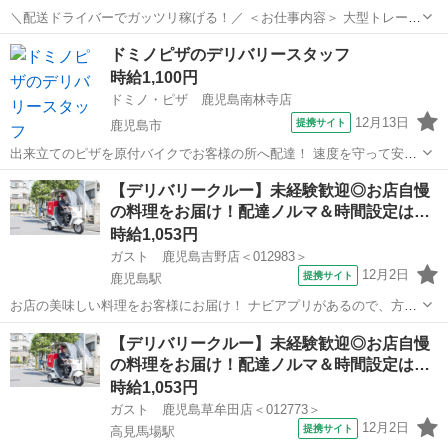
＼配送ドライバーでガッツリ稼げる！／ ＜お仕事内容＞ 大型トレーラ
ーによる貨物集配業務（トレーラー運転および付帯業務） ■車種・内
鹿児島
鹿児島市
坂之上駅
デリバリー
ドミノピザのデリバリースタッフ
容：DR:大型＋作業 ■商品：その他 ■配送先：ヤマト運輸(姶良)センタ
時給1,100円
ーなど ■配送件数...
ドミノ・ピザ 鹿児島南林寺店
12月13日
提携サイト
鹿児島市
出来立てのピザを原付バイクでお客様の所へ配達！ 速度を守って安全
運転しながら、 おいしいピザをお届けします♪ ■走る道はいつも同
鹿児島
鹿児島市
デリバリー
【デリバリークルー】未経験歓迎◎お店自慢
じ！ 基本ルートはたったの4～5本。 ■基本は1件配達したらお店に戻
の料理をお届け！配達ノルマ＆時間設定は…
る！ 何箇所も覚える必要...
時給1,053円
ガスト 鹿児島吉野店＜012983＞
12月2日
提携サイト
鹿児島駅
お店の美味しい料理をお客様にお届け！ ナビアプリがあるので、方向
音痴の方も安心◎ 運転に慣れるまではお店の敷地内で練習するので安
鹿児島
鹿児島市
鹿児島駅
デリバリー
【デリバリークルー】未経験歓迎◎お店自慢
心してください！ ※［バイク］を使っての配達をお願いします。 アル
の料理をお届け！配達ノルマ＆時間設定は…
バイト,パート ■ポイント...
時給1,053円
ガスト 鹿児島草牟田店＜012773＞
12月2日
提携サイト
高見馬場駅