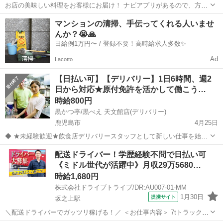
お店の美味しい料理をお客様にお届け！ ナビアプリがあるので、方向
音痴の方も安心◎ 運転に慣れるまではお店の敷地内で練習するので安
鹿児島
鹿児島市
高見馬場駅
デリバリー
マンションの清掃、手伝ってくれる人いませ
心してください！ ※［自動車］［バイク］を使っての配達をお願いし
んか？😭🙏
ます。 アルバイト,パート ...
日給例1万円〜 / 登録不要！高時給求人多数✨
Ad
Lacotto
【日払い可】【デリバリー】1日6時間、週2
日から対応★原付免許を活かして働こう…
時給800円
黒かつ亭/黒べえ 天文館店(デリバリー)
鹿児島市
4月25日
◆ ★未経験歓迎★飲食店デリバリースタッフとして新しい仕事を始め
ませんか? ◆ 未経験の方もすぐに覚えられる仕事です。 分からないこ
鹿児島
鹿児島市
デリバリー
配送ドライバー！学歴経験不問で日払い可
とはスタッフが教えてくれます♪ ちょっと、急にお金が・・の方は 日
《ミドル世代が活躍中》月収29万5680…
払いもOK。まずは、御相...
時給1,680円
株式会社ドライブトライブ/DR:AU007-01-MM
1月30日
提携サイト
坂之上駅
＼配送ドライバーでガッツリ稼げる！／ ＜お仕事内容＞ 7tトラックに
よる貨物集配業務（トラック運転および付帯業務） ■車種・内容：DR: