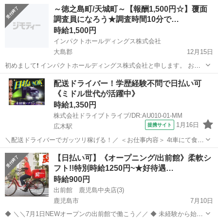
報酬は1件毎の完全歩合制となりますが 想定時給に関しては、【1,200
鹿児島
鹿児島市
デリバリー
貨物
～徳之島町/天城町～【報酬1,500円☆】覆面
円〜3,000円以上】です。 本業の合間に短時間で稼ぎたい人や、 ...
調査員になろう★調査時間10分で…
時給1,500円
インパクトホールディングス株式会社
大島郡
12月15日
初めまして❗️ インパクトホールディングス株式会社と申します。 お仕
事検索サイト『MediF』( https://medif.jp/)を運営しているマザーズ上場
鹿児島
大島郡
デリバリー
MediF
配送ドライバー！学歴経験不問で日払い可
企業です。 今回は覆面調査のお仕事をご紹介します❗️ ...
《ミドル世代が活躍中》
時給1,350円
株式会社ドライブトライブ/DR:AU010-01-MM
1月16日
提携サイト
広木駅
＼配送ドライバーでガッツリ稼げる！／ ＜お仕事内容＞ 4t車にて食品
の配送業務及び付随する業務 ■車種・内容：DR:4t ■商品：食品 ■配送
鹿児島
鹿児島市
広木駅
デリバリー
【日払い可】《オープニング/出前館》柔軟シ
先：センター間 ■配送件数：日によるが少ない ＜必須資格＞ 中型免
フト!!特別時給1250円~★好待遇…
許(8t限...
時給900円
出前館 鹿児島中央店(3)
鹿児島市
7月10日
◆ ＼＼7月1日NEWオープンの出前館で働こう／／ ◆ 未経験から始め