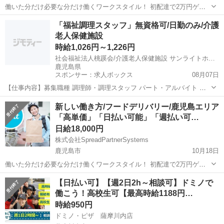
働いた分だけ必要な分だけ働くワークスタイル！ 初配達で2万円ゲッ
トのチャンス！ ※条件がありますので担当者にお問合せください。 気
鹿児島
鹿児島市
デリバリー
出来高制
「福祉調理スタッフ」無資格可/日勤のみ/介護
になった方は、詳細をお伝えしますのでお気軽にお問い合わせくださ
老人保健施設
い。 ...
時給1,026円～1,226円
社会福祉法人桃蹊会/介護老人保健施設 サンライトホーム
鹿児島県
スポンサー：求人ボックス
08月07日
【仕事内容】募集職種 調理師・調理スタッフ パート・アルバイト 仕
事内容 調理 給与・手当 <給与> 時給1,026〜1,226円 <基本給> 955〜
アルバイト・パート
新しい働き方/フードデリバリー/鹿児島エリア
1,000円 <手当> 交通費支給:実費(上限あり) 交通費支給月額:45,0...
「高単価」「日払い可能」「週払い可…
日給18,000円
株式会社SpreadPartnerSystems
鹿児島市
10月18日
働いた分だけ必要な分だけ働くワークスタイル！ 初配達で2万円ゲッ
トのチャンス！ ※条件がありますので担当者にお問合せください。 気
鹿児島
鹿児島市
デリバリー
出来高制
【日払い可】【週2日2h～相談可】ドミノで
になった方は、詳細をお伝えしますのでお気軽にお問い合わせくださ
働こう！高校生可【最高時給1188円…
い。 ...
時給950円
ドミノ・ピザ 薩摩川内店