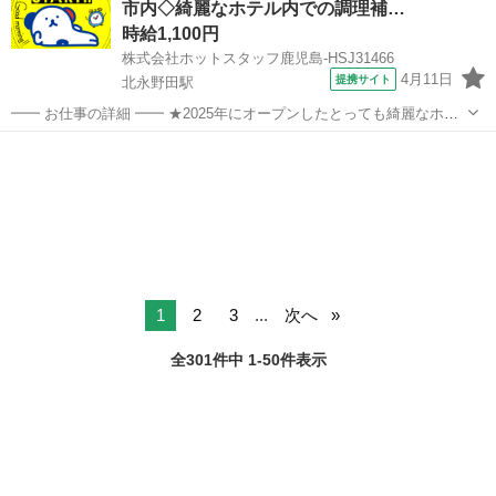
市内◇綺麗なホテル内での調理補…
少しでも気に...
時給1,100円
株式会社ホットスタッフ鹿児島-HSJ31466
4月11日
提携サイト
北永野田駅
━━ お仕事の詳細 ━━ ★2025年にオープンしたとっても綺麗なホテ
ル! 20代〜50代の男女スタッフさんが大活躍中です◎ 家事の延長でも
鹿児島
北永野田駅
キッチン
働けちゃうので未経験の方も大歓迎! 入社前に職場見学に行くことがで
きちゃいます♪...
1
2
3
...
次へ
全301件中 1-50件表示