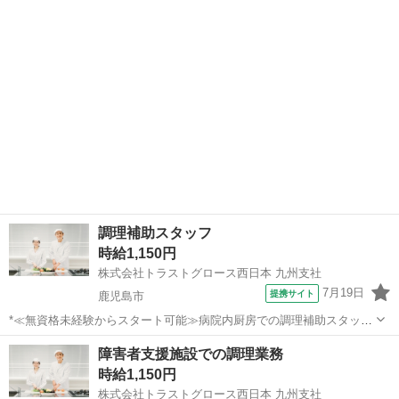
鹿児島
鹿児島市
キッチン
理、盛り付け 配膳、下膳 食器や調理器具の洗浄、厨房内の清掃 など
大手企業ならではのレ...
調理補助スタッフ
時給1,150円
株式会社トラストグロース西日本 九州支社
7月19日
提携サイト
鹿児島市
*≪無資格未経験からスタート可能≫病院内厨房での調理補助スタッ
フ ★仕事No.kp-230412* 【資格・経験】 資格：不問 経験：不問
鹿児島
鹿児島市
キッチン
障害者支援施設での調理業務
【仕事内容】 *ポイント＊ ・無資格未経験からスタート可能！ ・交通
時給1,150円
費(ガソリン...
株式会社トラストグロース西日本 九州支社