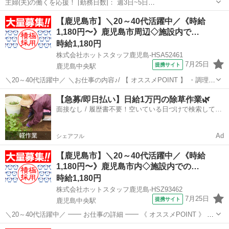
主婦(夫)の働くを応援！ [勤務日数]： 週3日~5日
05:45~13:00/08:30~15:45/12:00~19:15 月/火/水/木/金 などから選べま
鹿児島
鹿児島市
キッチン
【鹿児島市】＼20～40代活躍中／《時給
す [勤務地・最寄駅]： 鹿児島県鹿児島市谷山中央 【派遣...
1,180円〜》鹿児島市周辺◇施設内で…
時給1,180円
株式会社ホットスタッフ鹿児島-HSA52461
7月25日
提携サイト
鹿児島中央駅
＼20～40代活躍中／ ＼お仕事の内容♪/ 【 オススメPOINT 】 ・調理の
業務経験を活かしてガッツリ稼げます! ・初日から超高時給1180円ス
鹿児島
鹿児島市
鹿児島中央駅
キッチン
【急募/即日払い】日給1万円の除草作業🌿
タートをお約束 ・スグに働きたい方もぜひご相談ください! ・資格不
面接なし / 履歴書不要！空いている日づけで検索して即
問!...
日はたらける✨
Ad
シェアフル
【鹿児島市】＼20～40代活躍中／《時給
1,180円〜》鹿児島市内◇施設内での…
時給1,180円
株式会社ホットスタッフ鹿児島-HSZ93462
7月25日
提携サイト
鹿児島中央駅
＼20～40代活躍中／ ━━ お仕事の詳細 ━━ 《 オススメPOINT 》 ・
調理の業務経験を活かしてガッツリ稼げます! ・初日から超高時給
鹿児島
鹿児島市
鹿児島中央駅
キッチン