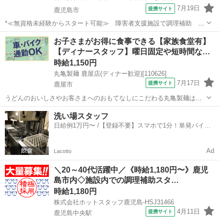
7月19日
提携サイト
鹿児島市
*≪無資格未経験からスタート可能≫ 障害者支援施設で調理補助 ★
お仕事No. kp-230256* 【資格・経験】 資格：不問 経験：不問 【仕事
鹿児島
鹿児島市
キッチン
お子さまがお得に食事できる【家族食堂有】
内容】 *ポイント ・無資格未経験からスタート可能です！ ・急募案件
【ディナースタッフ】曜日固定や短時間な…
のため...
時給1,150円
丸亀製麺 鹿屋店(ディナー歓迎)[110626]
7月17日
提携サイト
鹿屋市
うどんのおいしさやお客さまへのおもてなしにこだわる丸亀製麺は、
スタッフさんにとってのやりがい、居心地にも敏感です。 いい接客
鹿児島
鹿屋市
キッチン
洗い場スタッフ
は、いい職場であってこそ☆ アルバイト・パートの皆さんを「パート
日給例1万円〜 /【登録不要】スマホで1分！単発バイト
ナースタッフ」と呼び、 よきパート...
一括検索✨
Ad
Lacotto
＼20～40代活躍中／《時給1,180円〜》鹿児
島市内◇施設内での調理補助スタ…
時給1,180円
株式会社ホットスタッフ鹿児島-HSJ31466
4月11日
提携サイト
鹿児島中央駅