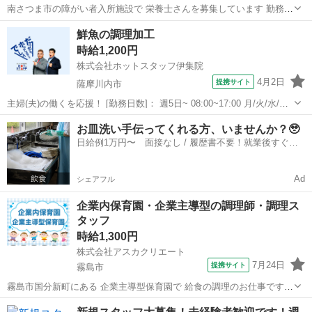
南さつま市の障がい者入所施設で 栄養士さんを募集しています 勤務時
間 ・9時00分～18時00分(実働8時間) ・365日開所 週5日出勤 (月に2～3
鹿児島
南さつま市
キッチン
鮮魚の調理加工
回、土日祝出勤あり) 仕事内容 ・利用者一人ひとりの目線に立っ...
時給1,200円
株式会社ホットスタッフ伊集院
4月2日
提携サイト
薩摩川内市
主婦(夫)の働くを応援！ [勤務日数]： 週5日~ 08:00~17:00 月/火/水/木/
金/土/日 などから選べます [勤務地・最寄駅]： 鹿児島県薩摩川内市中
鹿児島
薩摩川内市
キッチン
お皿洗い手伝ってくれる方、いませんか？🥹
郷 株式会社ホットスタッフ伊集院 川内(鹿児島県)駅自動...
日給例1万円〜 面接なし / 履歴書不要！就業後すぐに
お給料がもらえる✨
Ad
シェアフル
企業内保育園・企業主導型の調理師・調理ス
タッフ
時給1,300円
株式会社アスカクリエート
7月24日
提携サイト
霧島市
霧島市国分新町にある 企業主導型保育園で 給食の調理のお仕事です
仕事内容 ・・・・・・・・・・・・・・・・・・ 給食・おやつの調理
鹿児島
霧島市
キッチン