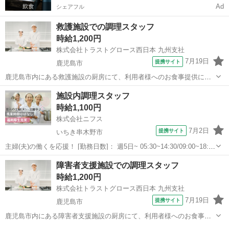
Ad
シェアフル
救護施設での調理スタッフ
時給1,200円
株式会社トラストグロース西日本 九州支社
7月19日
提携サイト
鹿児島市
鹿児島市内にある救護施設の厨房にて、利用者様へのお食事提供に関
わる調理業務全般をお任せします。 食材のカット・仕込み 調理、盛り
鹿児島
鹿児島市
キッチン
施設内調理スタッフ
付け 配膳、下膳 食器や調理器具の洗浄、厨房内の清掃 など 大手企業
時給1,100円
ならではのレシピや...
株式会社ニフス
7月2日
提携サイト
いちき串木野市
主婦(夫)の働くを応援！ [勤務日数]： 週5日~ 05:30~14:30/09:00~18:00
月/火/水/木/金/土/日 などから選べます [勤務地・最寄駅]： 鹿児島県い
鹿児島
いちき串木野市
キッチン
障害者支援施設での調理スタッフ
ちき串木野市大里992 吹上園・市来松寿園...
時給1,200円
株式会社トラストグロース西日本 九州支社
7月19日
提携サイト
鹿児島市
鹿児島市内にある障害者支援施設の厨房にて、利用者様へのお食事提
供に関わる調理業務全般をお任せします。 食材のカット・仕込み 調