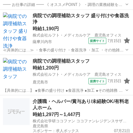
━━ お仕事の詳細 ━━ 《 オススメPOINT 》 ・調理の業務経験を活
かしてガッツリ稼げます! ・初日から超高時給1180円スタートをお約
鹿児島
鹿児島中央駅
キッチン
病院での調理補助スタッフ 盛り付けや食器洗
束 ・スグに働きたい方もぜひご相談ください! ・資格不問!経験ゼロか
浄
らスタート...
時給1,190円
株式会社ルフト・メディカルケア 鹿児島オフィス
7月15日
提携サイト
薩摩川内市
≪具体的には…≫ ・食事の盛り付け ・食器洗浄 ・加工 ・その他雑務
など 未経験・無資格OK 調理経験や調理師免許は一切不要！ 派遣社員
鹿児島
薩摩川内市
キッチン
病院での調理補助スタッフ
★Medicalcare ClubOff 社員とご家族が利用できる充実した福利...
時給1,200円
株式会社ルフト・メディカルケア 鹿児島オフィス
7月15日
提携サイト
鹿児島市
【具体的には…】 ●食事の盛り付け ●食器洗浄 ●加工 ●その他雑務 な
ど チームワークを大切に、みんなで協力しながら働ける環境です！ 調
鹿児島
鹿児島市
キッチン
介護職・ヘルパー/賞与あり/未経験OK/有料老
理経験や調理師免許は一切不要！ 派遣社員 ★Medicalcare ClubOf...
人ホーム
時給1,297円～1,447円
株式会社学研ココファン ココファンレジデンスサザンブルー鹿児島
鹿児島県
スポンサー：求人ボックス
07月21日