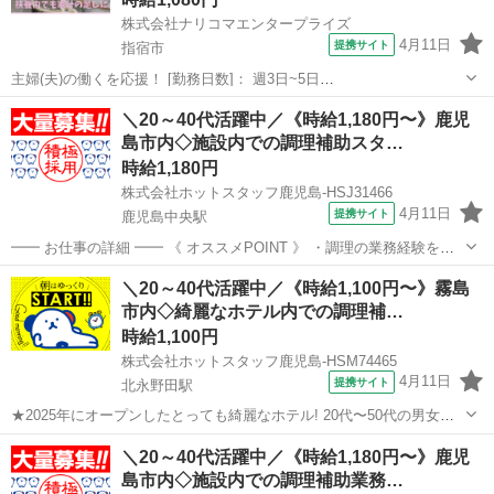
株式会社ナリコマエンタープライズ
4月11日
提携サイト
指宿市
主婦(夫)の働くを応援！ [勤務日数]： 週3日~5日
10:00~15:00/08:30~17:30/05:30~14:30/14:00~19:00 月/火/水/木/金/土/
鹿児島
指宿市
キッチン
＼20～40代活躍中／《時給1,180円〜》鹿児
日 などから選べます [勤務地・最寄駅]： ...
島市内◇施設内での調理補助スタ…
時給1,180円
株式会社ホットスタッフ鹿児島-HSJ31466
4月11日
提携サイト
鹿児島中央駅
━━ お仕事の詳細 ━━ 《 オススメPOINT 》 ・調理の業務経験を活
かしてガッツリ稼げます! ・初日から超高時給1180円スタートをお約
鹿児島
鹿児島中央駅
キッチン
＼20～40代活躍中／《時給1,100円〜》霧島
束 ・スグに働きたい方もぜひご相談ください! ・資格不問!経験ゼロか
市内◇綺麗なホテル内での調理補…
らスタート...
時給1,100円
株式会社ホットスタッフ鹿児島-HSM74465
4月11日
提携サイト
北永野田駅
★2025年にオープンしたとっても綺麗なホテル! 20代〜50代の男女ス
タッフさんが大ご活躍中です◎ 家事の延長でも働けちゃうので未経験
鹿児島
北永野田駅
キッチン
＼20～40代活躍中／《時給1,180円〜》鹿児
の方も安心です♪ ───────────────────── 入社前に職場見学へ
島市内◇施設内での調理補助業務…
も参...