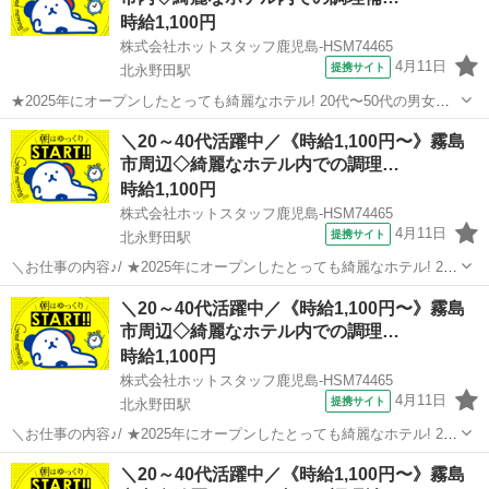
時給1,100円
株式会社ホットスタッフ鹿児島-HSM74465
4月11日
提携サイト
北永野田駅
★2025年にオープンしたとっても綺麗なホテル! 20代〜50代の男女ス
タッフさんが大ご活躍中です◎ 家事の延長でも働けちゃうので未経験
鹿児島
北永野田駅
キッチン
＼20～40代活躍中／《時給1,100円〜》霧島
の方も安心です♪ ───────────────────── 入社前に職場見学へ
市周辺◇綺麗なホテル内での調理…
も参...
時給1,100円
株式会社ホットスタッフ鹿児島-HSM74465
4月11日
提携サイト
北永野田駅
＼お仕事の内容♪/ ★2025年にオープンしたとっても綺麗なホテル! 20
代〜50代の男女スタッフさんが大活躍中です◎ 家事の延長でも働けち
鹿児島
北永野田駅
キッチン
＼20～40代活躍中／《時給1,100円〜》霧島
ゃうので未経験の方も歓迎中♪ 入社前に職場見学へも行けちゃいます♪
市周辺◇綺麗なホテル内での調理…
少しでも気に...
時給1,100円
株式会社ホットスタッフ鹿児島-HSM74465
4月11日
提携サイト
北永野田駅
＼お仕事の内容♪/ ★2025年にオープンしたとっても綺麗なホテル! 20
代〜50代の男女スタッフさんが大活躍中です◎ 家事の延長でも働けち
鹿児島
北永野田駅
キッチン
＼20～40代活躍中／《時給1,100円〜》霧島
ゃうので未経験の方も歓迎中♪ 入社前に職場見学へも行けちゃいます♪