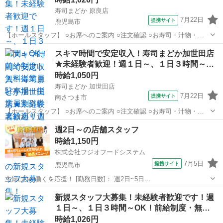
寿司まどか 原良店
7月22日
提携サイト
鹿児島市
【ホールスタッフ】 ○お席へのご案内 ○注文確認 ○お寿司・汁物・揚
げ物などのお料理提供 ○レジ・お席やフロアの片付け など お寿司やお
鹿児島
鹿児島市
キッチン
スキマ時間で安定収入！寿司まどか加世田店
味噌汁など、パパッと運べるものがメイン！ すぐに慣れますよ(*^^*)
★未経験者歓迎！週１日～、１日３時間～…
【キッチンスタ...
時給1,050円
寿司まどか 加世田店
7月22日
提携サイト
南さつま市
【ホールスタッフ】 ○お席へのご案内 ○注文確認 ○お寿司・汁物・揚
げ物などのお料理提供 ○レジ・お席やフロアの片付け など お寿司やお
鹿児島
南さつま市
キッチン
週2日～の店舗スタッフ
味噌汁など、パパッと運べるものがメイン！ すぐに慣れますよ(*^^*)
時給1,150円
【キッチンスタ...
株式会社フジオフードシステム
7月5日
提携サイト
鹿児島市
主婦(夫)の働くを応援！ [勤務日数]： 週2日~5日
10:00~23:00/10:00~13:00/19:00~23:00 [勤務地・最寄駅]： 鹿児島県鹿
鹿児島
鹿児島市
キッチン
新規スタッフ大募集！未経験者歓迎です！週
児島市東開町7イオンモール鹿児島1F 串家物語 イオンモー...
１日～、１日３時間～OK！前給制度・無…
時給1,026円