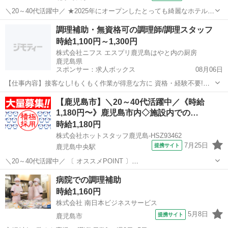
＼20～40代活躍中／ ★2025年にオープンしたとっても綺麗なホテル!
20代〜50代の男女スタッフさんが大ご活躍中です◎ 家事の延長でも働
鹿児島
霧島市
北永野田駅
キッチン
調理補助・無資格可の調理師/調理スタッフ
けちゃうので未経験の方も安心です♪
時給1,100円～1,300円
─────────────────────...
株式会社ニフス エスプリ鹿児島はやと内の厨房
鹿児島県
スポンサー：求人ボックス
08月06日
【仕事内容】接客なし!もくもく作業が得意な方に 資格・経験不要!未
経験から始められる 交通費規定支給/車・バイク通勤可 施設内の厨房
アルバイト・パート
【鹿児島市】＼20～40代活躍中／《時給
で、簡単な調理や盛付け・仕込みなどをお願いします ご家庭でのお料
1,180円〜》鹿児島市内◇施設内での…
理の延長のようなお仕事なので、未経...
時給1,180円
株式会社ホットスタッフ鹿児島-HSZ93462
7月25日
提携サイト
鹿児島中央駅
＼20～40代活躍中／ 〔 オススメPOINT 〕
───────────────────── ・調理の業務経験を活かしてガッツ
鹿児島
鹿児島市
鹿児島中央駅
キッチン
病院での調理補助
リ稼げます! ・初日から超高時給1180円スタートをお約束 ・スグに働
時給1,160円
きたい方もぜひご相談...
株式会社 南日本ビジネスサービス
5月8日
提携サイト
鹿児島市