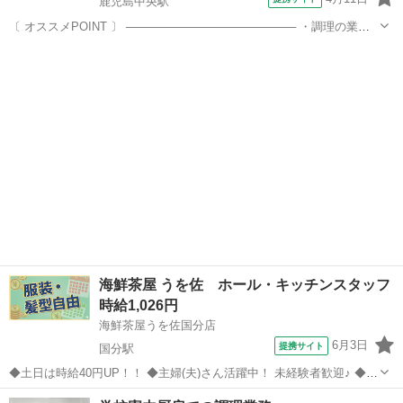
鹿児島中央駅
〔 オススメPOINT 〕 ───────────────────── ・調理の業務
経験を活かしてガッツリ稼げます! ・初日から超高時給1180円スター
鹿児島
鹿児島中央駅
キッチン
トをお約束 ・スグに働きたい方もぜひご相談ください! ・資格不問!
経...
海鮮茶屋 うを佐 ホール・キッチンスタッフ
時給1,026円
海鮮茶屋うを佐国分店
6月3日
提携サイト
国分駅
◆土日は時給40円UP！！ ◆主婦(夫)さん活躍中！ 未経験者歓迎♪ ◆週
1日～、1日2時間～OK ◆土日休みや平日休みOK！◆短期勤務もOK 家
鹿児島
霧島市
国分駅
キッチン