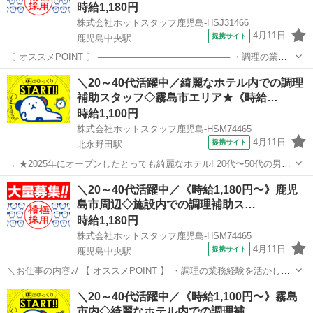
時給1,180円
株式会社ホットスタッフ鹿児島-HSJ31466
4月11日
提携サイト
鹿児島中央駅
〔 オススメPOINT 〕 ───────────────────── ・調理の業務
経験を活かしてガッツリ稼げます! ・初日から超高時給1180円スター
鹿児島
鹿児島中央駅
キッチン
＼20～40代活躍中／綺麗なホテル内での調理
トをお約束 ・スグに働きたい方もぜひご相談ください! ・資格不問!
補助スタッフ◇霧島市エリア★《時給…
経...
時給1,100円
株式会社ホットスタッフ鹿児島-HSM74465
4月11日
提携サイト
北永野田駅
→ ★2025年にオープンしたとっても綺麗なホテル! 20代〜50代の男女
スタッフさんが大活躍中です◎ 家事の延長でも働けちゃうので未経験
鹿児島
北永野田駅
キッチン
＼20～40代活躍中／《時給1,180円〜》鹿児
の方も歓迎! → 入社前に職場見学へも行くことができます♪ 少しでも
島市周辺◇施設内での調理補助ス…
気になる方...
時給1,180円
株式会社ホットスタッフ鹿児島-HSM74465
4月11日
提携サイト
鹿児島中央駅
＼お仕事の内容♪/ 【 オススメPOINT 】 ・調理の業務経験を活かして
ガッツリ稼げます! ・初日から超高時給1180円スタートをお約束 ・ス
鹿児島
鹿児島中央駅
キッチン
＼20～40代活躍中／《時給1,100円〜》霧島
グに働きたい方もぜひご相談ください! ・資格不問!経験ゼロからスタ
市内◇綺麗なホテル内での調理補…
ートできま...