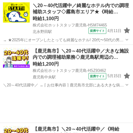
ある大きな病院内での調理補助業務! 詳しくは... ・お野菜やお肉の簡
鹿児島
鹿児島市
鹿児島中央駅
キッチン
＼20～40代活躍中／綺麗なホテル内での調理
単なカットや下準備 ・調味料の補充や計量 ・食材を焼いたり煮込む作
補助スタッフ◇霧島市エリア★《時給…
業 ・...
時給1,100円
株式会社ホットスタッフ鹿児島-HSM74465
4月11日
提携サイト
北永野田駅
→ ★2025年にオープンしたとっても綺麗なホテル! 20代〜50代の男女
スタッフさんが大活躍中です◎ 家事の延長でも働けちゃうので未経験
鹿児島
北永野田駅
キッチン
【鹿児島市】＼20～40代活躍中／大きな施設
の方も歓迎! → 入社前に職場見学へも行くことができます♪ 少しでも
内での調理補助業務◇鹿児島駅周辺の…
気になる方...
時給1,200円
株式会社ホットスタッフ鹿児島-HSZ93462
5月15日
提携サイト
鹿児島中央駅
＼20～40代活躍中／ → [ お仕事内容 ] 鹿児島市北部にある大きな病院
内での調理補助業務! 詳しくは... ・お野菜やお肉の簡単なカットや下
鹿児島
鹿児島市
鹿児島中央駅
キッチン
準備 ・調味料の補充や計量 ・食材を焼いたり煮込む作業 ・お料理...
【鹿児島市】＼20～40代活躍中／《時給