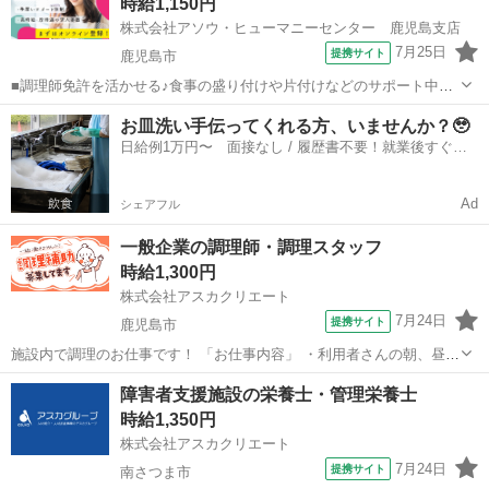
時給1,150円
場見学に...
株式会社アソウ・ヒューマニーセンター 鹿児島支店
7月25日
提携サイト
鹿児島市
■調理師免許を活かせる♪食事の盛り付けや片付けなどのサポート中心
のお仕事！アソウスタッフ活躍中×直接雇用の可能性あり■残業なし！
鹿児島
鹿児島市
キッチン
お皿洗い手伝ってくれる方、いませんか？🥹
17：30まで×日祝完全お休み×平日・週末休みどちらも取れるレア求人
日給例1万円〜 面接なし / 履歴書不要！就業後すぐに
◎■新屋敷電停・バス停から徒...
お給料がもらえる✨
Ad
シェアフル
一般企業の調理師・調理スタッフ
時給1,300円
株式会社アスカクリエート
7月24日
提携サイト
鹿児島市
施設内で調理のお仕事です！ 「お仕事内容」 ・利用者さんの朝、昼、
夜の 食事の準備、調理、配膳 他、消毒、清掃 のお仕事です！ ・朝 10
鹿児島
鹿児島市
キッチン
障害者支援施設の栄養士・管理栄養士
食程度を1名体制で調理 昼 30食程度を2名体制で調理 夜 10食程度を
時給1,350円
1...
株式会社アスカクリエート
7月24日
提携サイト
南さつま市