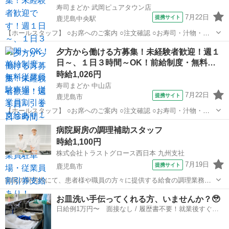
寿司まどか 武岡ピュアタウン店
7月22日
提携サイト
鹿児島中央駅
【ホールスタッフ】 ○お席へのご案内 ○注文確認 ○お寿司・汁物・揚
げ物などのお料理提供 ○レジ・お席やフロアの片付け など お寿司やお
鹿児島
鹿児島市
鹿児島中央駅
キッチン
夕方から働ける方募集！未経験者歓迎！週１
味噌汁など、パパッと運べるものがメイン！ すぐに慣れますよ(*^^*)
日～、１日３時間～OK！前給制度・無料…
【キッチンスタ...
時給1,026円
寿司まどか 中山店
7月22日
提携サイト
鹿児島市
【ホールスタッフ】 ○お席へのご案内 ○注文確認 ○お寿司・汁物・揚
げ物などのお料理提供 ○レジ・お席やフロアの片付け など お寿司やお
鹿児島
鹿児島市
キッチン
病院厨房の調理補助スタッフ
味噌汁など、パパッと運べるものがメイン！ すぐに慣れますよ(*^^*)
時給1,100円
【キッチンスタ...
株式会社トラストグロース西日本 九州支社
7月19日
提携サイト
鹿児島市
病院の厨房内にて、患者様や職員の方々に提供する給食の調理業務全
般をお任せします。 献立に基づいたメイン調理、味付け 食材の仕込
鹿児島
鹿児島市
キッチン
お皿洗い手伝ってくれる方、いませんか？🥹
み、カット 患者様の状態に合わせた食形態(きざみ食、とろみ食など)
日給例1万円〜 面接なし / 履歴書不要！就業後すぐに
の調理・仕上げ 盛り付け...
お給料がもらえる✨