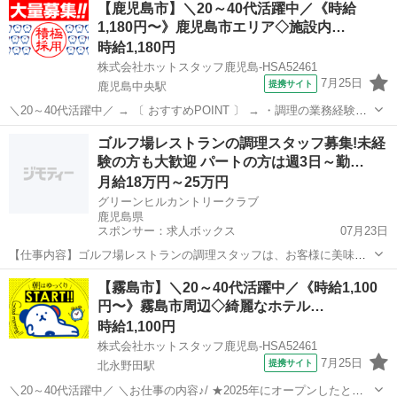
【鹿児島市】＼20～40代活躍中／《時給
1180円スタートをお約束 ・スグに働きたい方もぜひご相談ください!
1,180円〜》鹿児島市エリア◇施設内…
・資格...
時給1,180円
株式会社ホットスタッフ鹿児島-HSA52461
7月25日
提携サイト
鹿児島中央駅
＼20～40代活躍中／ → 〔 おすすめPOINT 〕 → ・調理の業務経験を
活かしてガッツリ稼げます! ・初日から超高時給1180円スタートをお
鹿児島
鹿児島市
鹿児島中央駅
キッチン
ゴルフ場レストランの調理スタッフ募集!未経
約束 ・スグに働きたい方もぜひご相談ください! ・資格不問!経験ゼ
験の方も大歓迎 パートの方は週3日～勤…
ロ...
月給18万円～25万円
グリーンヒルカントリークラブ
鹿児島県
スポンサー：求人ボックス
07月23日
【仕事内容】ゴルフ場レストランの調理スタッフは、お客様に美味し
い料理と心地よい食事の時間を提供する仕事です。 仕込みや調理、盛
正社員 / アルバイト・パート
【霧島市】＼20～40代活躍中／《時給1,100
り付けをはじめ、食材や厨房の衛生管理など、レストラン運営に欠か
円〜》霧島市周辺◇綺麗なホテル…
せない業務を担当していただきます。 <主な...
時給1,100円
株式会社ホットスタッフ鹿児島-HSA52461
7月25日
提携サイト
北永野田駅
＼20～40代活躍中／ ＼お仕事の内容♪/ ★2025年にオープンしたとっ