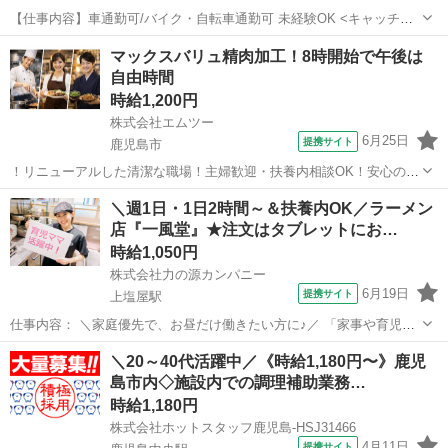
【仕事内容】車通勤可/バイク・自転車通勤可 未経験OK <キャッチコ
ピー><姶良市平松/有料老人ホームの夜勤専従介護職員/パート>サ高住
アルバイト・パート
マックスバリュ精肉加工！8時開始で午後は
運営戸数業界トップクラスの学研ココファン、夜勤ケアスタッフとし
自由時間
てスキルアップしませんか? <お...
時給1,200円
株式会社エムツー
6月25日
提携サイト
鹿児島市
！リニューアルした清潔な職場！主婦歓迎・扶養内相談OK！安心の研
修制度で未経験も安心 ！成長と安定を両立できる理想的なお仕事！ マ
鹿児島
鹿児島市
キッチン
＼週1日・1日2時間～＆扶養内OK／ラーメン
ックスバリュエクスプレス松木店の精肉部で、あなたのキャリアを着
店『一風堂』★注文はタブレットにお…
実に積み重ねていきませんか？...
時給1,050円
株式会社力の源カンパニー
6月19日
提携サイト
上塩屋駅
仕事内容： ＼家庭優先で、お昼だけ働きたい方に♪／ 「家事や育児も
大切にしながら、ちょっとお小遣いもほしい」 「久しぶりの社会復
鹿児島
鹿児島市
上塩屋駅
キッチン
＼20～40代活躍中／《時給1,180円〜》鹿児
帰、まずは短時間から試したい」 そんなしゅふさんにピッタリのお仕
島市内◇施設内での調理補助業務…
事です♪ お任せするのは、ラン...
時給1,180円
株式会社ホットスタッフ鹿児島-HSJ31466
4月11日
提携サイト