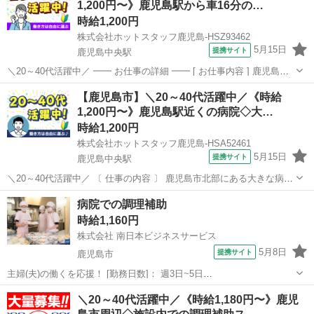
1,200円〜》鹿児島駅から車16分の…
時給1,200円
株式会社ホットスタッフ鹿児島-HSZ93462
5月15日
提携サイト
鹿児島中央駅
＼20～40代活躍中／ ━━ お仕事の詳細 ━━ [ お仕事内容 ] 鹿児島市
北部にある大きな病院内での調理補助業務! 詳しくは... ・お野菜やお
鹿児島
鹿児島市
鹿児島中央駅
キッチン
【鹿児島市】＼20～40代活躍中／《時給
肉の簡単なカットや下準備 ・調味料の補充や計量 ・食材を焼いたり煮
1,200円〜》鹿児島駅近くの病院◇大…
込む作...
時給1,200円
株式会社ホットスタッフ鹿児島-HSA52461
5月15日
提携サイト
鹿児島中央駅
＼20～40代活躍中／ 〔 仕事の内容 〕 鹿児島市北部にある大きな病院
内での調理補助業務! 詳しくは... ・お野菜やお肉の簡単なカットや下
鹿児島
鹿児島市
鹿児島中央駅
キッチン
病院での調理補助
準備 ・調味料の補充や計量 ・食材を焼いたり煮込む作業 ・お料理の
時給1,160円
盛り付け ・食...
株式会社 南日本ビジネスサービス
5月8日
提携サイト
鹿児島市
主婦(夫)の働くを応援！ [勤務日数]： 週3日~5日
05:45~13:00/08:30~15:45/12:00~19:15 月/火/水/木/金 などから選べま
鹿児島
鹿児島市
キッチン
＼20～40代活躍中／《時給1,180円〜》鹿児
す [勤務地・最寄駅]： 鹿児島県鹿児島市谷山中央 【派遣...