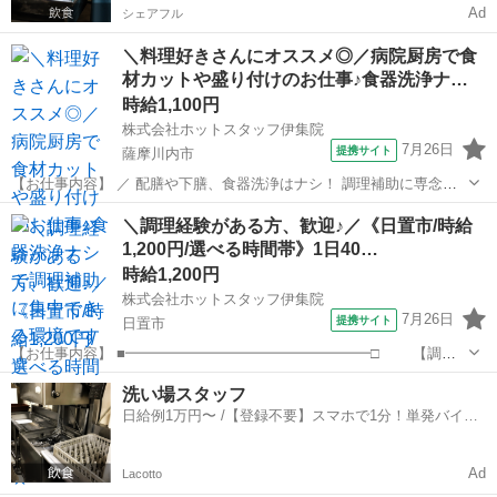
Ad
シェアフル
＼料理好きさんにオススメ◎／病院厨房で食
材カットや盛り付けのお仕事♪食器洗浄ナ…
時給1,100円
株式会社ホットスタッフ伊集院
7月26日
提携サイト
薩摩川内市
【お仕事内容】 ／ 配膳や下膳、食器洗浄はナシ！ 調理補助に専念で
きる環境です★ ＼ 「料理が好き」 「安定して働きたい」 その気持ち
鹿児島
薩摩川内市
キッチン
＼調理経験がある方、歓迎♪／《日置市/時給
があれば、未経験からでも大歓迎！ まずは派遣からスタートして、 半
1,200円/選べる時間帯》1日40…
年後には直雇用（正社員...
時給1,200円
株式会社ホットスタッフ伊集院
7月26日
提携サイト
日置市
【お仕事内容】 ■━━━━━━━━━━━━━━━━━□ 【調理
の経験がある方、大歓迎♪】 1日35～45食程度の院内調理 免
鹿児島
日置市
キッチン
洗い場スタッフ
許不問★即戦力の募集です！！
日給例1万円〜 /【登録不要】スマホで1分！単発バイト
□━━━━━━━━━━━━━━━━━■ 具体的には・・・...
一括検索✨
Ad
Lacotto