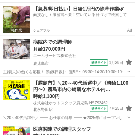
ても綺麗なホテル! 20代〜50代の男女スタッフさんが大活躍中です◎
鹿児島
霧島市
北永野田駅
キッチン
【急募/即日払い】日給1万円の除草作業🌿
家事の延長でも働けちゃうので未経験の方も歓迎中♪ 入社前に職場見
面接なし / 履歴書不要！空いている日づけで検索して即
学へも行け...
日はたらける✨
Ad
シェアフル
病院内での調理師
月給170,000円
エームサービス株式会社
1月29日
提携サイト
鹿児島市
主婦(夫)の働くを応援！ [勤務日数]： 週5日~ 05:30~14:30/10:30~19:30
[勤務地・最寄駅]： 鹿児島県鹿児島市谷山中央7丁目3番1号 三宅病院
鹿児島
鹿児島市
キッチン
【霧島市】＼20～40代活躍中／《時給1,100
-3662 ＜エームサービス株式会社＞ 谷山(...
円〜》霧島市内◇綺麗なホテル内…
時給1,100円
株式会社ホットスタッフ鹿児島-HSZ93462
7月25日
提携サイト
北永野田駅
＼20～40代活躍中／ ━━ お仕事の詳細 ━━ ★2025年にオープンした
とっても綺麗なホテル! 20代〜50代の男女スタッフさんが大活躍中で
鹿児島
霧島市
北永野田駅
キッチン
医療関連での調理スタッフ
す◎ 家事の延長でも働けちゃうので未経験の方も大歓迎! 入社前に職