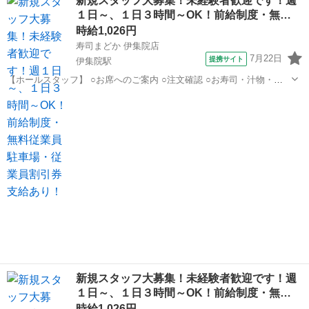
新規スタッフ大募集！未経験者歓迎です！週
補助 園児と職員合わせて約90名分の給食を 3名体制で調理しています
１日～、１日３時間～OK！前給制度・無…
勤務時間・日数 ・...
時給1,026円
寿司まどか 伊集院店
7月22日
提携サイト
伊集院駅
【ホールスタッフ】 ○お席へのご案内 ○注文確認 ○お寿司・汁物・揚
げ物などのお料理提供 ○レジ・お席やフロアの片付け など お寿司やお
鹿児島
日置市
伊集院駅
キッチン
味噌汁など、パパッと運べるものがメイン！ すぐに慣れますよ(*^^*)
【キッチンスタ...
新規スタッフ大募集！未経験者歓迎です！週
１日～、１日３時間～OK！前給制度・無…
時給1,026円