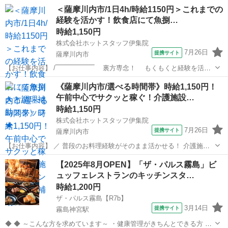
＜薩摩川内市/1日4h/時給1150円＞これまでの
経験を活かす！飲食店にて魚捌…
時給1,150円
株式会社ホットスタッフ伊集院
7月26日
提携サイト
薩摩川内市
【お仕事内容】 /‾‾‾‾‾‾‾‾‾‾‾‾‾‾‾‾‾‾‾ 裏方専念！ もくもくと経験を活か
せる仕込み作業！ ＿＿＿＿＿＿＿＿＿＿＿＿＿＿＿＿＿＿＿/ お店の
鹿児島
薩摩川内市
キッチン
《薩摩川内市/選べる時間帯》時給1,150円！
厨房（バックヤード）にて、 仕込みを中心とした調理補助業務を ...
午前中心でサクッと稼ぐ！介護施設…
時給1,150円
株式会社ホットスタッフ伊集院
7月26日
提携サイト
薩摩川内市
【お仕事内容】 ／ 普段のお料理経験がそのまま活かせる！ 介護施設
の厨房で調理補助スタッフ募集★ 【6:00～12:00】または【6:00～
鹿児島
薩摩川内市
キッチン
【2025年8月OPEN】「ザ・パルス霧島」ビ
15:00】の 選べる働き方♪未経験も大歓迎！ ＼ 介護施設内の厨房に
ュッフェレストランのキッチンスタ…
て、 利用者...
時給1,200円
ザ・パルス霧島【R7b】
3月14日
提携サイト
霧島神宮駅
◆ ◆ ～こんな方を求めています～ ・健康管理がきちんとできる方 ・