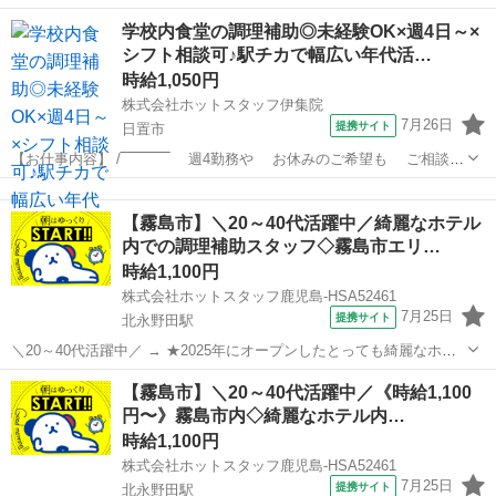
わからない時に質問できる方 ・素直に指示を聞ける方 ・コミュニケー
鹿児島
霧島市
霧島神宮駅
キッチン
学校内食堂の調理補助◎未経験OK×週4日～×
ションを大切にできる方 ・真面目に仕事に取り組める方 ・細かい作業
シフト相談可♪駅チカで幅広い年代活…
が苦にならない方 ～...
時給1,050円
株式会社ホットスタッフ伊集院
7月26日
提携サイト
日置市
【お仕事内容】 /‾‾‾‾‾‾‾‾‾‾‾ 週4勤務や お休みのご希望も ご相談く
ださい★ ＿＿＿＿＿＿＿＿＿＿＿/ 幅広い年代の方たちが ライフス
鹿児島
日置市
キッチン
タイルに合わせて活躍中！！ 学校内食堂（寮学生用）の 調理補助業
【霧島市】＼20～40代活躍中／綺麗なホテル
務...
内での調理補助スタッフ◇霧島市エリ…
時給1,100円
株式会社ホットスタッフ鹿児島-HSA52461
7月25日
提携サイト
北永野田駅
＼20～40代活躍中／ → ★2025年にオープンしたとっても綺麗なホテ
ル! 20代〜50代の男女スタッフさんが大活躍中です◎ 家事の延長でも
鹿児島
霧島市
北永野田駅
キッチン
【霧島市】＼20～40代活躍中／《時給1,100
働けちゃうので未経験の方も歓迎! → 入社前に職場見学へも行くこと
円〜》霧島市内◇綺麗なホテル内…
ができま...
時給1,100円
株式会社ホットスタッフ鹿児島-HSA52461
7月25日
提携サイト
北永野田駅