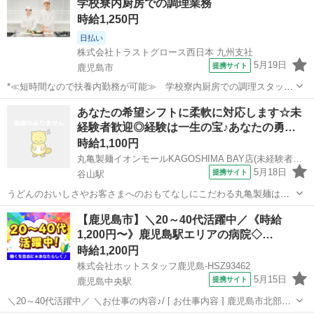
学校寮内厨房での調理業務
庭や育児と両立OK！ ご都合の良い時間で働けます◎ ‾‾‾‾‾‾‾‾‾...
時給1,250円
日払い
株式会社トラストグロース西日本 九州支社
5月19日
提携サイト
鹿児島市
*≪短時間なので扶養内勤務が可能≫ 学校寮内厨房での調理スタッ
フ ★お仕事No. kp-230290* 【資格・経験】 資格：不問 経験：不問
鹿児島
鹿児島市
キッチン
あなたの希望シフトに柔軟に対応します☆未
【仕事内容】 *ポイント ・短時間なので扶養内勤務が可能な求人で
経験者歓迎◎経験は一生の宝♪あなたの勇…
す！ ・無資...
時給1,100円
丸亀製麺イオンモールKAGOSHIMA BAY店(未経験者歓迎)[111297]2
5月18日
提携サイト
谷山駅
うどんのおいしさやお客さまへのおもてなしにこだわる丸亀製麺は、
スタッフさんにとってのやりがい、居心地にも敏感です。 いい接客
鹿児島
鹿児島市
谷山駅
キッチン
【鹿児島市】＼20～40代活躍中／《時給
は、いい職場であってこそ☆ アルバイト・パートの皆さんを「パート
1,200円〜》鹿児島駅エリアの病院◇…
ナースタッフ」と呼び、 よきパート...
時給1,200円
株式会社ホットスタッフ鹿児島-HSZ93462
5月15日
提携サイト
鹿児島中央駅
＼20～40代活躍中／ ＼お仕事の内容♪/ [ お仕事内容 ] 鹿児島市北部に