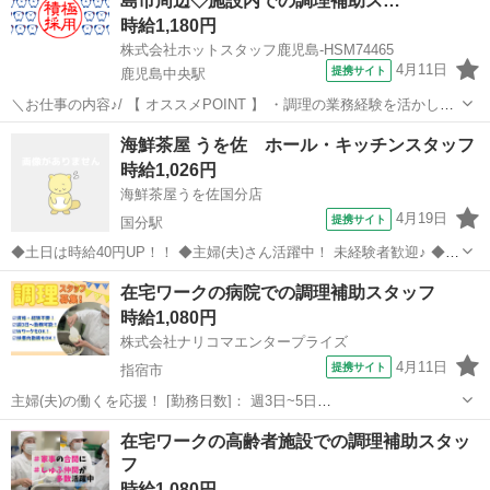
島市周辺◇施設内での調理補助ス…
時給1,180円
株式会社ホットスタッフ鹿児島-HSM74465
4月11日
提携サイト
鹿児島中央駅
＼お仕事の内容♪/ 【 オススメPOINT 】 ・調理の業務経験を活かして
ガッツリ稼げます! ・初日から超高時給1180円スタートをお約束 ・ス
鹿児島
鹿児島中央駅
キッチン
海鮮茶屋 うを佐 ホール・キッチンスタッフ
グに働きたい方もぜひご相談ください! ・資格不問!経験ゼロからスタ
時給1,026円
ートできま...
海鮮茶屋うを佐国分店
4月19日
提携サイト
国分駅
◆土日は時給40円UP！！ ◆主婦(夫)さん活躍中！ 未経験者歓迎♪ ◆週
1日～、1日2時間～OK ◆土日休みや平日休みOK！◆短期勤務もOK 家
鹿児島
霧島市
国分駅
キッチン
在宅ワークの病院での調理補助スタッフ
庭や育児と両立OK！ ご都合の良い時間で働けます◎ ‾‾‾‾‾‾‾‾‾...
時給1,080円
株式会社ナリコマエンタープライズ
4月11日
提携サイト
指宿市
主婦(夫)の働くを応援！ [勤務日数]： 週3日~5日
10:00~15:00/08:30~17:30/05:30~14:30/14:00~19:00 月/火/水/木/金/土/
鹿児島
指宿市
キッチン
在宅ワークの高齢者施設での調理補助スタッ
日 などから選べます [勤務地・最寄駅]： ...
フ
時給1,080円