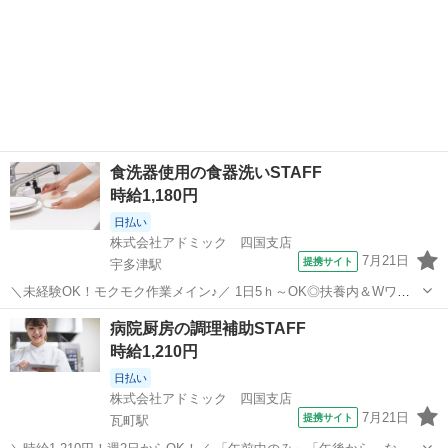
食洗器使用の食器洗いSTAFF
時給1,180円
日払い
株式会社アドミック 四国支店
7月21日
提携サイト
宇多津駅
＼未経験OK！モクモク作業メイン♪／ 1日5ｈ～OK◎扶養内＆Wワー
クも可！ 病院内の厨房で、食器洗浄を中心としたシンプル作業です！
香川
丸亀市
宇多津駅
キッチン
病院厨房の調理補助STAFF
・食器洗浄(全体の約6割) →コンテナに食器を移し、湯洗い後に食洗
時給1,210円
機にセット！ 乾燥...
日払い
株式会社アドミック 四国支店
7月21日
提携サイト
瓦町駅