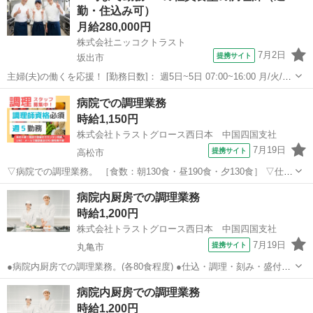
勤・住込み可）
月給280,000円
株式会社ニッコクトラスト
7月2日
提携サイト
坂出市
主婦(夫)の働くを応援！ [勤務日数]： 週5日~5日 07:00~16:00 月/火/水/
木/金/土/日 などから選べます [勤務地・最寄駅]： 香川県坂出市番の州
香川
坂出市
キッチン
病院での調理業務
町22 ライオンケミカル 坂出工場 【株式会社ニ...
時給1,150円
株式会社トラストグロース西日本 中国四国支社
7月19日
提携サイト
高松市
▽病院での調理業務。 ［食数：朝130食・昼190食・夕130食］ ▽仕込
み、調理、盛り付け、洗浄 等。 ※栄養士も調理業務あり。 ▽制服：
香川
高松市
キッチン
病院内厨房での調理業務
貸与あり。 ●先輩社員が丁寧に教えます！ ●喫煙所有り。 【必須資
時給1,200円
格】 ◇調理...
株式会社トラストグロース西日本 中国四国支社
7月19日
提携サイト
丸亀市
●病院内厨房での調理業務。(各80食程度) ●仕込・調理・刻み・盛付
け・配膳・洗浄・清掃 等。 ●制服：貸与あり。 ※採用後、入職前に
香川
丸亀市
キッチン
病院内厨房での調理業務
健康診断・検便の提出必須。 ▽食事：360円/日。 ▽屋外喫煙所有り。
時給1,200円
▽20代-60代...