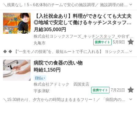
＼残業なし！5～6名体制のチームで安心の施設調理／ 施設調理の経験
者・未経験の方、どちらも歓迎です！ 【お仕事内容】 特別養護老人ホ
香川
木田郡
井戸駅
キッチン
【入社祝金あり】料理ができなくても大丈夫
ーム内での高齢者向け食事の調理業務 約150食分の大量調理(朝・昼・
◎地域で安定して働けるキッチンスタッフ…
夜それぞれ)を行います...
月給305,000円
株式会社ヨシックスフーズ_キッチンスタッフ_や台ずし丸亀駅前町 (正社員)
5月9日
提携サイト
丸亀市
◆ ◆ 【“一生モノの技術”を、最短ルートで手に入れる】 ヨシックスフ
ーズが運営する寿司居酒屋「や台ずし」では、 鮮魚の一部を加工済み
香川
丸亀市
キッチン
病院での食器の洗い物
の状態で仕入れることで仕込みの負担を大幅に削減しています。 入社
時給1,150円
後は余計な工程に時間...
日払い
株式会社アドミック 四国支店
7月21日
提携サイト
宇多津駅
＼15:30終わり、夕方からの時間はまるまるフリー！／ 「病院内の洗
い場」と聞くと大変そうに聞こえるかもしれませんが、 実は【食洗
香川
丸亀市
宇多津駅
キッチン
機】を使うので、手荒れの心配も少ないカンタン作業♪ 【お仕事内
容】 労災病院の厨房にて、調理...