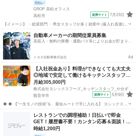
日払い
GROP 高松オフィス
7月23日
提携サイト
高松市
【イメージ】 ・総菜部門 ・男女スタッフが多く就業中 (雇入れ直後)
＜スーパーの総菜部門でのお仕事です♪＞ ・揚げ物や煮物、お弁当な
香川
高松市
キッチン
自動車メーカーの期間従業員募集
どの調理や盛り付けをします ・パック詰めして、売り場に出せる状態
高収入・無料の寮費・通勤バス等によりお金が貯まりや
にします ・陳列や品出し...
すい環境
Ad
トヨタ自動車株式会社
【入社祝金あり】料理ができなくても大丈夫
◎地域で安定して働けるキッチンスタッフ…
月給305,000円
株式会社ヨシックスフーズ_キッチンスタッフ_や台ずし観音寺駅前町 (正社員)
5月9日
提携サイト
観音寺市
◆ ◆ 【“一生モノの技術”を、最短ルートで手に入れる】 ヨシックスフ
ーズが運営する寿司居酒屋「や台ずし」では、 鮮魚の一部を加工済み
香川
観音寺市
キッチン
レストランでの調理補助！日払いで即金
の状態で仕入れることで仕込みの負担を大幅に削減しています。 入社
GET！履歴書不要！カンタン応募＆面談！
後は余計な工程に時間...
時…
時給1,200円