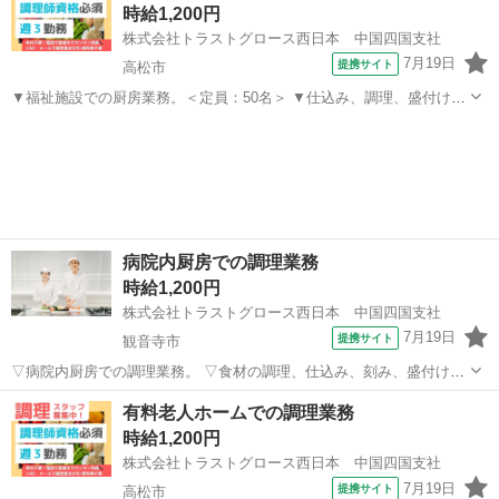
時給1,200円
後は余計な工程に時間...
株式会社トラストグロース西日本 中国四国支社
7月19日
提携サイト
高松市
▼福祉施設での厨房業務。＜定員：50名＞ ▼仕込み、調理、盛付け、
配膳、食器洗浄 等。 ▼制服：貸与あり。 ※採用後、入職前に検便の
香川
高松市
キッチン
提出必須。 【必須資格】 ◇調理師、または栄養士、または管理栄養士
【必須条件】 ◇不問...
病院内厨房での調理業務
時給1,200円
株式会社トラストグロース西日本 中国四国支社
7月19日
提携サイト
観音寺市
▽病院内厨房での調理業務。 ▽食材の調理、仕込み、刻み、盛付け、
配膳・下膳、食器洗浄 等。 ▽制服：貸与あり。 ※採用後、入職前に
香川
観音寺市
キッチン
有料老人ホームでの調理業務
健康診断・検便の提出必須。 ●屋外喫煙所有り。 ●20代-60代職員活躍
時給1,200円
中。 【必須資格・...
株式会社トラストグロース西日本 中国四国支社
7月19日
提携サイト
高松市