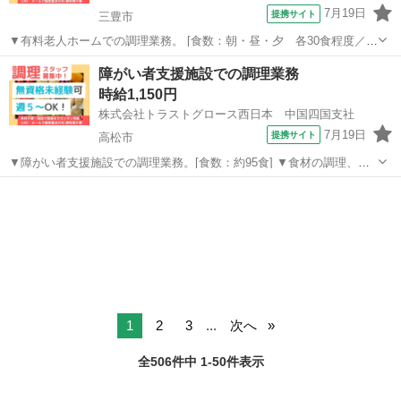
7月19日
提携サイト
三豊市
▼有料老人ホームでの調理業務。 [食数：朝・昼・夕 各30食程度／職
員体制：調理師1名・補助1名] ▼調理・切菜・盛付、簡単な事務作業
香川
三豊市
キッチン
障がい者支援施設での調理業務
等。(献立は栄養士が作成) 【必須資格】 ◇調理師、栄養士のいずれか
時給1,150円
【必須条件】 ...
株式会社トラストグロース西日本 中国四国支社
7月19日
提携サイト
高松市
▼障がい者支援施設での調理業務。[食数：約95食] ▼食材の調理、仕
込み、刻み、盛付け、食器洗浄、清掃 等。 ▼制服：貸与あり。 〇20
香川
高松市
キッチン
代-60代職員活躍中。 【必須資格・条件】 ◇不問 ※お仕事No.CS-
6907A...
1
2
3
...
次へ
全506件中 1-50件表示