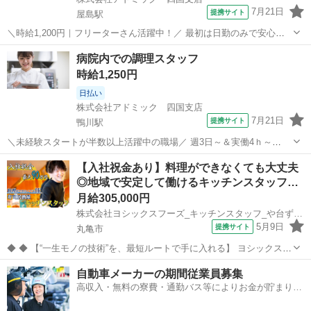
7月21日
提携サイト
屋島駅
＼時給1,200円｜フリーターさん活躍中！／ 最初は日勤のみで安心★
将来は直雇用のチャンスあり 未経験OKのモクモク調理補助 ＜月収例
香川
高松市
屋島駅
キッチン
病院内での調理スタッフ
＞ 週5日だと…21万1,200円(時給1,200円×8h×22日) 週3日だと…11万...
時給1,250円
日払い
株式会社アドミック 四国支店
7月21日
提携サイト
鴨川駅
＼未経験スタートが半数以上活躍中の職場／ 週3日～＆実働4ｈ～
OK◎扶養内・ダブルワークOK ▼病院内での調理業務 調理師さんがス
香川
坂出市
鴨川駅
キッチン
【入社祝金あり】料理ができなくても大丈夫
ムーズに調理できるようにお手伝いをします ・食材の準備、盛り付
◎地域で安定して働けるキッチンスタッフ…
け、皮むき、包丁で切る ・レシ...
月給305,000円
株式会社ヨシックスフーズ_キッチンスタッフ_や台ずし丸亀駅富屋町 (正社員)
5月9日
提携サイト
丸亀市
◆ ◆ 【“一生モノの技術”を、最短ルートで手に入れる】 ヨシックスフ
ーズが運営する寿司居酒屋「や台ずし」では、 鮮魚の一部を加工済み
香川
丸亀市
キッチン
自動車メーカーの期間従業員募集
の状態で仕入れることで仕込みの負担を大幅に削減しています。 入社
高収入・無料の寮費・通勤バス等によりお金が貯まりや
後は余計な工程に時間...
すい環境