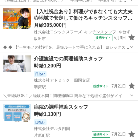
＼時給1,210円！週2日からOK！／ 「午前中のみ」「午後から」など
勤務時間も自由に選択OK！ Wワーク・扶養内歓迎◎ 【お仕事内容】
香川
高松市
瓦町駅
キッチン
【入社祝金あり】料理ができなくても大丈夫
病院施設厨房内での調理業務 ・食事の調理 ・料理の盛り付け ・食器
◎地域で安定して働けるキッチンスタッフ…
の洗浄、後片付け ...
月給305,000円
株式会社ヨシックスフーズ_キッチンスタッフ_や台ずし坂出駅前町 (正社員)
5月9日
提携サイト
坂出市
◆ ◆ 【“一生モノの技術”を、最短ルートで手に入れる】 ヨシックスフ
ーズが運営する寿司居酒屋「や台ずし」では、 鮮魚の一部を加工済み
香川
坂出市
キッチン
介護施設での調理補助スタッフ
の状態で仕入れることで仕込みの負担を大幅に削減しています。 入社
時給1,200円
後は余計な工程に時間...
日払い
株式会社アドミック 四国支店
7月21日
提携サイト
羽床駅
＼未経験OK！／経験不問！調理補助◎ 簡単な下処理や盛付がメイン♪
老人ホームでの調理補助 ＊食材の仕込み(皮むき・カットなど) ＊調
香川
丸亀市
羽床駅
キッチン
病院の調理補助スタッフ
理・配缶(料理を適量ずつ分ける作業) ＊料理の盛付・提供 ＊食器洗
時給1,130円
浄・調理場の清掃 ◆...
日払い
株式会社デルタ四国
7月21日
提携サイト
片原町駅