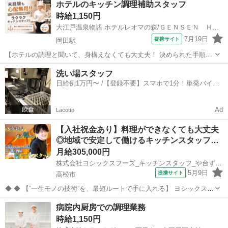
ホテルのキッチン調理補助スタッフ
が丁寧に教えます！ 【必須資格】 ◇不問 【必須条件】 ◇病院・施設
時給1,150円
での調理...
大江戸温泉物語 ホテルレオマの森/ＧＥＮＳＥＮ ＨＯＬＤＩＮＧＳ株式会社
7月19日
提携サイト
岡田駅
【ホテルの調理と聞いて、身構えなくても大丈夫！ 決められた手順に
沿って進める、覚えやすいキッチンのお仕事です】 ホテルのキッチン
香川
丸亀市
岡田駅
キッチン
洗い場スタッフ
と聞くと、「料理の経験が必要そう」「専門的で難しそう」と思われ
日給例1万円〜 /【登録不要】スマホで1分！単発バイト
るかもしれません。 しかし、当...
一括検索✨
Ad
Lacotto
【入社祝金あり】料理ができなくても大丈夫
◎地域で安定して働けるキッチンスタッフ…
月給305,000円
株式会社ヨシックスフーズ_キッチンスタッフ_や台ずし片原町 (正社員)
5月9日
提携サイト
高松市
◆ ◆ 【“一生モノの技術”を、最短ルートで手に入れる】 ヨシックスフ
ーズが運営する寿司居酒屋「や台ずし」では、 鮮魚の一部を加工済み
香川
高松市
キッチン
病院内厨房での調理業務
の状態で仕入れることで仕込みの負担を大幅に削減しています。 入社
時給1,150円
後は余計な工程に時間...