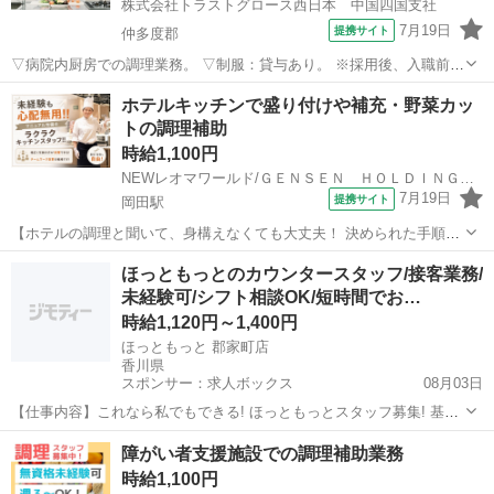
株式会社トラストグロース西日本 中国四国支社
7月19日
提携サイト
仲多度郡
▽病院内厨房での調理業務。 ▽制服：貸与あり。 ※採用後、入職前に
健康診断・検便の提出必須。 ●屋外喫煙所有り。 ●20代-60代職員活躍
香川
仲多度郡
キッチン
ホテルキッチンで盛り付けや補充・野菜カッ
中。 【必須資格・条件】 ◇不問 ※お仕事No.CS-7769A ご応募時に上
トの調理補助
記...
時給1,100円
NEWレオマワールド/ＧＥＮＳＥＮ ＨＯＬＤＩＮＧＳ株式会社
7月19日
提携サイト
岡田駅
【ホテルの調理と聞いて、身構えなくても大丈夫！ 決められた手順に
沿って進める、覚えやすいキッチンのお仕事です】 ホテルのキッチン
香川
丸亀市
岡田駅
キッチン
ほっともっとのカウンタースタッフ/接客業務/
と聞くと、「料理の経験が必要そう」「専門的で難しそう」と思われ
未経験可/シフト相談OK/短時間でお…
るかもしれません。 しかし、当...
時給1,120円～1,400円
ほっともっと 郡家町店
香川県
スポンサー：求人ボックス
08月03日
【仕事内容】これなら私でもできる! ほっともっとスタッフ募集! 基本
業務は… カウンターで注文を受ける 調理スタッフに伝える お客様に
アルバイト・パート
障がい者支援施設での調理補助業務
お渡しする 覚えやすさには自信あり 初めての方でも安心して働けま
時給1,100円
す! 働きたい時間を選べる 適度...