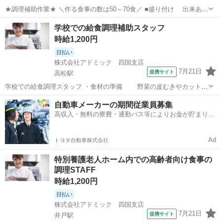
★調理補助作業★ ＼作る食事の数は50～70食／ ■盛り付け 出来あが
った料理をお皿へ盛付 ■配膳 お食事を配ったり、片付け作業 ■洗浄
香川
高松市
片原町駅
キッチン
学校での給食調理補助スタッフ
食べ終わった食器を機材で洗浄 厨房内の片付け作業 など 献立は
時給1,200円
決まってるの...
日払い
株式会社アドミック 四国支店
7月21日
提携サイト
高松駅
学校での給食調理スタッフ ・食材の準備 野菜の皮むきやカットな
どの簡単な下ごしらえ ・盛り付け 出来上がったお料理をお皿に盛
香川
高松市
高松駅
キッチン
自動車メーカーの期間従業員募集
付 ・食器洗浄 機械を使った洗浄なので簡単♪ ＜応募資格＞ 集団
高収入・無料の寮費・通勤バス等によりお金が貯まりや
給食の経験が1年以上...
すい環境
Ad
トヨタ自動車株式会社
特別養護老人ホーム内での高齢者向け食事の
調理STAFF
時給1,200円
日払い
株式会社アドミック 四国支店
7月21日
提携サイト
井戸駅