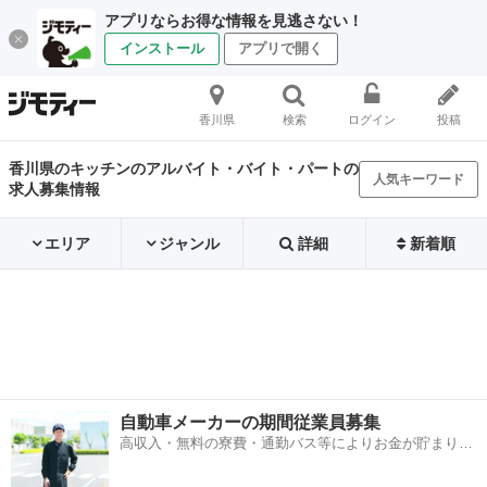
アプリならお得な情報を見逃さない！
インストール
アプリで開く
香川県
検索
ログイン
投稿
香川県のキッチンのアルバイト・バイト・パートの
人気キーワード
求人募集情報
エリア
ジャンル
詳細
新着順
自動車メーカーの期間従業員募集
高収入・無料の寮費・通勤バス等によりお金が貯まりや
すい環境