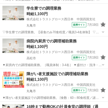
込み、刻み、盛付け、食器洗浄、清掃 等。 ▼制服：貸与あり。 〇20
香川
高松市
キッチン
学生寮での調理業務
代-60代職員活躍中。 【必須資格・条件】 ◇不問 ※お仕事No.CS-
時給1,100円
6906A...
株式会社トラストグロース西日本 中国四国支社
7月19日
提携サイト
丸亀市
▽学生寮での調理業務。【昼食のみ70食程度／職員3-4名体制】 ▽簡
単な調理・盛付・洗浄 等。 ▽制服：貸与あり。 ※採用後、入職前に
香川
丸亀市
キッチン
病院内厨房での調理補助業務
健康診断・検便の提出必須。 ●20代-60代職員活躍中。 【必須資格】
時給1,100円
◇不問 【必...
株式会社トラストグロース西日本 中国四国支社
7月19日
提携サイト
高松市
▼厨房内での調理補助業務。［職員体制：3-4名］ ▼盛付け・洗浄・切
込み 等。 ▽制服：貸与あり。 ※採用後、入職前に検便の提出必須。
香川
高松市
キッチン
障がい者支援施設での調理補助業務
〇20代-40代女性スタッフ活躍中。 《必須資格・条件》 ◇不問 ※お仕
時給1,100円
事No.C...
株式会社トラストグロース西日本 中国四国支社
7月19日
提携サイト
丸亀市
▼障がい者支援施設での調理補助業務。 [食数：60～80食程度／諸君
体制：調理師1名・補助1名] 【必須資格・条件】 ◇不問 ※お仕事
香川
丸亀市
キッチン
16時まで勤務OKの社員食堂の調理師（通
No.CS-6890G ご応募時に上記No.をお知らせ下さい♪ ★メールやLIN...