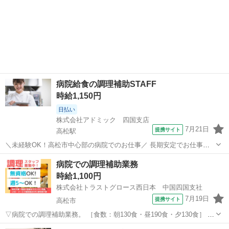
病院給食の調理補助STAFF
時給1,150円
日払い
株式会社アドミック 四国支店
7月21日
提携サイト
高松駅
＼未経験OK！高松市中心部の病院でのお仕事／ 長期安定でお仕事を
探している方に必見！ 【お仕事内容】 入院患者様向け給食の調理補助
香川
高松市
高松駅
キッチン
病院での調理補助業務
・料理の盛付 ・野菜のカットなど簡単な下処理 ・食器や調理器具の洗
時給1,100円
浄(手洗い含む) ・調...
株式会社トラストグロース西日本 中国四国支社
7月19日
提携サイト
高松市
▽病院での調理補助業務。 ［食数：朝130食・昼190食・夕130食］ ▽
仕込み、盛付け、配膳、洗い物 等。 ▽制服：貸与あり。 ●先輩社員
香川
高松市
キッチン