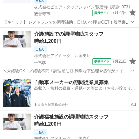
日払い
株式会社ピュアスタッフジャパン/観音寺_調理r_0731
7月22日
提携サイト
観音寺市
【キャッチ】 レストランでの調理補助！日払いで即金GET！履歴書不
要！カンタン応募＆面談！時給1200円！観音寺市 【コメント】 「家
香川
観音寺市
キッチン
介護施設での調理補助スタッフ
庭と両立できる仕事がしたい…」 「ミスマッチの無いお仕事選びをし
時給1,200円
たい！」 →香川県のお仕...
日払い
株式会社アドミック 四国支店
7月21日
提携サイト
一宮駅
＼未経験OK！／経験不問！調理補助◎ 簡単な下処理や盛付がメイン♪
老人ホームでの調理補助 ＊食材の仕込み(皮むき・カットなど) ＊調
香川
高松市
一宮駅
キッチン
自動車メーカーの期間従業員募集
理・配缶(料理を適量ずつ分ける作業) ＊料理の盛付・提供 ＊食器洗
高収入・無料の寮費・通勤バス等によりお金が貯まりや
浄・調理場の清掃 ◆...
すい環境
Ad
トヨタ自動車株式会社
介護福祉施設の調理補助スタッフ
時給1,200円
日払い
株式会社アドミック 四国支店