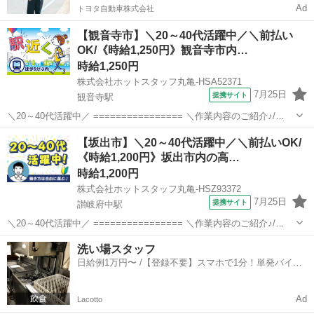
Ad
トヨタ自動車株式会社
【観音寺市】＼20～40代活躍中／＼前払い
OK/《時給1,250円》観音寺市内…
時給1,250円
株式会社ホットスタッフ丸亀-HSA52371
7月25日
提携サイト
観音寺駅
＼20～40代活躍中／ ================ ＼作業内容のご紹介♪/
================ 総合病院でおいしい食事と 栄養をお届けするお
香川
観音寺市
観音寺駅
キッチン
【坂出市】＼20～40代活躍中／＼前払いOK/
仕事☆ *朝食、昼食、夕食の 下処理から調理 *盛...
《時給1,200円》坂出市内の高…
時給1,200円
株式会社ホットスタッフ丸亀-HSZ93372
7月25日
提携サイト
讃岐府中駅
＼20～40代活躍中／ ================ ＼作業内容のご紹介♪/
================ 高齢者施設内で調理スタッフとしての お仕事で
香川
坂出市
讃岐府中駅
キッチン
洗い場スタッフ
す♪ *時間によって、朝・昼・夕食の準備を...
日給例1万円〜 /【登録不要】スマホで1分！単発バイト
一括検索✨
Ad
Lacotto