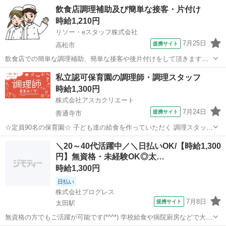
飲食店調理補助及び簡単な接客・片付け
時給1,210円
リソー・eスタッフ株式会社
7月25日
提携サイト
高松市
飲食店での簡単な調理補助、簡単な接客や後片付けをして頂きます。
食券販売なので、面倒なオーダー受付や接客はありません。 特に経験
香川
高松市
キッチン
私立認可保育園の調理師・調理スタッフ
は必要ありません。 一日あれば覚えられるお仕事内容です。 飲食店で
時給1,300円
すので、明るい笑顔と清潔感は大...
株式会社アスカクリエート
7月24日
提携サイト
善通寺市
☆定員90名の保育園☆ 子ども達の給食を作っていただく 調理スタッフ
を募集しています！ *-*-*-*-*-*-*-*-*-*-*-*-*-*-*-*-*-* 《 お仕事内容 》 0歳
香川
善通寺市
キッチン
＼20～40代活躍中／＼日払いOK/【時給1,300
～5歳までの乳幼児の 調理業務をお...
円】無資格・未経験OK◎太…
時給1,300円
日払い
株式会社プログレス
7月8日
提携サイト
太田駅
無資格の方でもご活躍が可能です(*^^*) 学校給食や病院厨房などで大量