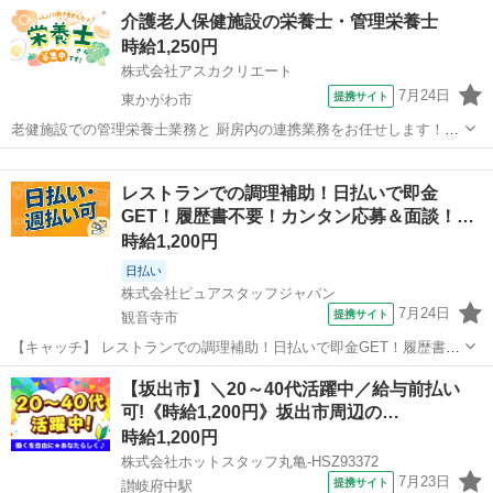
調理の経験が活かせます! 支援学校の給食調理スタッフを募集 提供す
香川
太田駅
キッチン
介護老人保健施設の栄養士・管理栄養士
る食数は朝夕が各15食で昼食が500食程度となっています。 ■ 食事提
時給1,250円
供のお仕事 ...
株式会社アスカクリエート
7月24日
提携サイト
東かがわ市
老健施設での管理栄養士業務と 厨房内の連携業務をお任せします！
115名分(入所80名・通所35名)の「食」 を支えるやりがいのあるポジシ
香川
東かがわ市
キッチン
ョンです！ 派遣でのスタートになります！ 業務内容や施設について知
レストランでの調理補助！日払いで即金
ることから ゆっ...
GET！履歴書不要！カンタン応募＆面談！
時…
時給1,200円
日払い
株式会社ピュアスタッフジャパン
7月24日
提携サイト
観音寺市
【キャッチ】 レストランでの調理補助！日払いで即金GET！履歴書不
要！カンタン応募＆面談！時給1200円！観音寺市 【コメント】 「家
香川
観音寺市
キッチン
【坂出市】＼20～40代活躍中／給与前払い
庭と両立できる仕事がしたい…」 「ミスマッチの無いお仕事選びをし
可!《時給1,200円》坂出市周辺の…
たい！」 →香川県のお仕...
時給1,200円
株式会社ホットスタッフ丸亀-HSZ93372
7月23日
提携サイト
讃岐府中駅