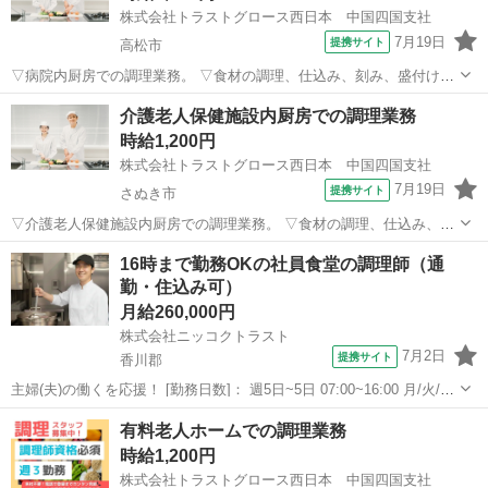
株式会社トラストグロース西日本 中国四国支社
7月19日
提携サイト
高松市
▽病院内厨房での調理業務。 ▽食材の調理、仕込み、刻み、盛付け、
配膳・下膳、食器洗浄 等。 ▽制服：貸与あり。 ※採用後、入職前に
香川
高松市
キッチン
介護老人保健施設内厨房での調理業務
健康診断・検便の提出必須。 ●20代-60代職員活躍中。 【必須資格・条
時給1,200円
件】 ◇不問 ...
株式会社トラストグロース西日本 中国四国支社
7月19日
提携サイト
さぬき市
▽介護老人保健施設内厨房での調理業務。 ▽食材の調理、仕込み、刻
み、盛付け、配膳・下膳、食器洗浄 等。 ▽制服：貸与あり。 ※採用
香川
さぬき市
キッチン
16時まで勤務OKの社員食堂の調理師（通
後、入職前に健康診断・検便の提出必須。 ●屋外喫煙所有り。 ●20
勤・住込み可）
代-50代職員活躍中。 ...
月給260,000円
株式会社ニッコクトラスト
7月2日
提携サイト
香川郡
主婦(夫)の働くを応援！ [勤務日数]： 週5日~5日 07:00~16:00 月/火/水/
木/金/土/日 などから選べます [勤務地・最寄駅]： 香川県香川郡直島町
香川
香川郡
キッチン
有料老人ホームでの調理業務
4049-1 三菱マテリアル 直島製錬所 【株式...
時給1,200円
株式会社トラストグロース西日本 中国四国支社