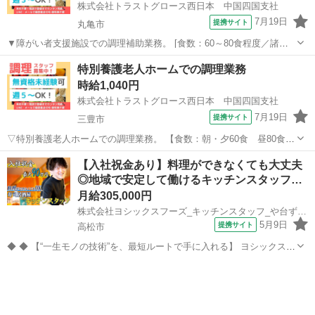
株式会社トラストグロース西日本 中国四国支社
7月19日
提携サイト
丸亀市
▼障がい者支援施設での調理補助業務。 [食数：60～80食程度／諸君
体制：調理師1名・補助1名] 【必須資格・条件】 ◇不問 ※お仕事
香川
丸亀市
キッチン
特別養護老人ホームでの調理業務
No.CS-6893G ご応募時に上記No.をお知らせ下さい♪ ★メールやLIN...
時給1,040円
株式会社トラストグロース西日本 中国四国支社
7月19日
提携サイト
三豊市
▽特別養護老人ホームでの調理業務。 【食数：朝・夕60食 昼80食程
度(職員分含む)／職員：3名体制】 ▽レシピに基づいた調理・盛付け・
香川
三豊市
キッチン
【入社祝金あり】料理ができなくても大丈夫
仕込み・片付け 等。 ▽制服：貸与あり。 ※採用後、入職前に健康診
◎地域で安定して働けるキッチンスタッフ…
断・検便の提出必須 ...
月給305,000円
株式会社ヨシックスフーズ_キッチンスタッフ_や台ずし亀井町 (正社員)
5月9日
提携サイト
高松市
◆ ◆ 【“一生モノの技術”を、最短ルートで手に入れる】 ヨシックスフ
ーズが運営する寿司居酒屋「や台ずし」では、 鮮魚の一部を加工済み
香川
高松市
キッチン
の状態で仕入れることで仕込みの負担を大幅に削減しています。 入社
後は余計な工程に時間...