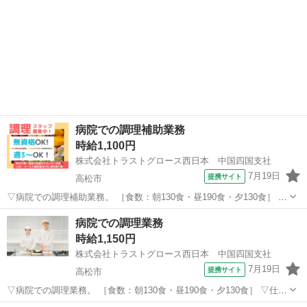
病院での調理補助業務
時給1,100円
株式会社トラストグロース西日本 中国四国支社
7月19日
提携サイト
高松市
▽病院での調理補助業務。 ［食数：朝130食・昼190食・夕130食］ ▽
仕込み、盛付け、配膳、洗い物 等。 ▽制服：貸与あり。 ●先輩社員
香川
高松市
キッチン
病院での調理業務
が丁寧に教えます！ 【必須資格】 ◇不問 【必須条件】 ◇病院・施設
時給1,150円
での調理...
株式会社トラストグロース西日本 中国四国支社
7月19日
提携サイト
高松市
▽病院での調理業務。 ［食数：朝130食・昼190食・夕130食］ ▽仕込
み、調理、盛り付け、洗浄 等。 ※栄養士も調理業務あり。 ▽制服：