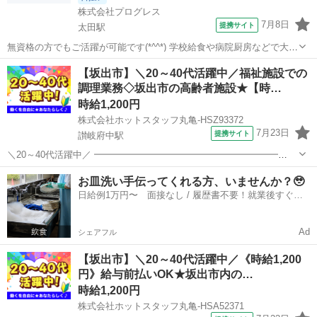
株式会社プログレス
7月8日
提携サイト
太田駅
無資格の方でもご活躍が可能です(*^^*) 学校給食や病院厨房などで大量
調理の経験が活かせます! 支援学校の給食調理スタッフを募集 提供す
香川
太田駅
キッチン
【坂出市】＼20～40代活躍中／福祉施設での
る食数は朝夕が各15食で昼食が500食程度となっています。 ── 食事提
調理業務◇坂出市の高齢者施設★【時…
供のお仕事...
時給1,200円
株式会社ホットスタッフ丸亀-HSZ93372
7月23日
提携サイト
讃岐府中駅
＼20～40代活躍中／ ━━━━━━━━━━━━━━━━━━━━
【仕事内容】 高齢者施設内で調理スタッフとしての お仕事です♪ *時
香川
坂出市
讃岐府中駅
キッチン
お皿洗い手伝ってくれる方、いませんか？🥹
間によって、朝・昼・夕食の準備をお願いします! ⇒1日約100〜...
日給例1万円〜 面接なし / 履歴書不要！就業後すぐに
お給料がもらえる✨
Ad
シェアフル
【坂出市】＼20～40代活躍中／《時給1,200
円》給与前払いOK★坂出市内の…
時給1,200円
株式会社ホットスタッフ丸亀-HSA52371