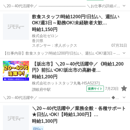
＼20～40代活躍中／ ────────────────── ＼お仕事の詳細♪/
────────────────── 高齢者施設内で調理スタッフとしての お
香川
坂出市
讃岐府中駅
キッチン
飲食スタッフ/時給1200円!日払い、週払い
仕事です♪ *時間によって、朝・昼・夕食の準...
OK!週3日～勤務OK!未経験者大歓…
時給1,150円
株式会社ゼロン
香川県
スポンサー：求人ボックス
07月31日
【仕事内容】飲食スタッフ/時給1200円!日払い、週払いOK!週3日～勤
務OK!未経験者大歓迎! <給与> 時給1150円 <勤務地> 香川県 高松市 ス
アルバイト・パート
【坂出市】＼20～40代活躍中／《時給1,200
グ働きたい!めんどくさいのイヤ!/ < そこのアナタ必見です(」 ロ )」!...
円》前払いOK!坂出市の高齢者…
時給1,200円
株式会社ホットスタッフ丸亀-HSA52371
7月23日
提携サイト
讃岐府中駅
＼20～40代活躍中／ ——————————————————— ◆仕
事内容◆ ——————————————————— 高齢者施設内で調
香川
坂出市
讃岐府中駅
キッチン
＼20～40代活躍中／業務全般・各種サポート
理スタッフとしての お仕事です♪ *時間によって、朝・...
★日払いOK!【時給1,300円】…
時給1,300円
日払い