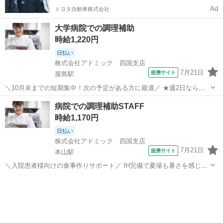
Ad
トヨタ自動車株式会社
大学病院での調理補助
時給1,220円
日払い
株式会社アドミック 四国支店
7月21日
提携サイト
屋島駅
＼10月末までの短期集中！次の予定がある方に最適／ ★週2日なら時
給1300円！土日歓迎のモクモク作業 残業なし×勤務時間帯も選択OK
香川
木田郡
屋島駅
キッチン
病院での調理補助STAFF
【お仕事内容】 病院の給食施設での調理補助＆片付け ・野菜のカッ
時給1,170円
ト、下処理 ・ベルトコ...
日払い
株式会社アドミック 四国支店
7月21日
提携サイト
本山駅
＼入院患者様向けの食事作りサポート／ IH完備で夏場も暑さを感じに
くく快適◎ 未経験OK◆週3日～お仕事OK 【お仕事内容】 ・料理の盛
香川
観音寺市
本山駅
キッチン
付け、配膳準備 ・食器や調理器具の洗浄 ・野菜のカットなど包丁を使
った下ごしらえ ・食...