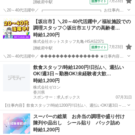
7月23日
提携サイト
讃岐府中駅
＼20～40代活躍中／ ┏━━━━━━━━━━━━━━┓ お仕事内容
━━━━━━━━━━━━━━┛ 高齢者施設内で調理スタッフとして
香川
坂出市
讃岐府中駅
キッチン
【坂出市】＼20～40代活躍中／福祉施設での
の お仕事です♪ *時間によって、朝・昼・夕食の準備をお願いします...
調理スタッフ◇坂出市エリアの高齢者…
時給1,200円
株式会社ホットスタッフ丸亀-HSA52371
7月23日
提携サイト
讃岐府中駅
＼20～40代活躍中／ ◆◆◆◆◆◆◆◆◆◆◆◆◆◆◆ ★仕事内容★
◆◆◆◆◆◆◆◆◆◆◆◆◆◆◆ 高齢者施設内で調理スタッフとして
香川
坂出市
讃岐府中駅
キッチン
飲食スタッフ/時給1200円!日払い、週払い
の お仕事です♪ *時間によって、朝・昼・夕食の準備をお願いしま
OK!週3日～勤務OK!未経験者大歓…
す!...
時給1,200円
株式会社ゼロン
香川県
スポンサー：求人ボックス
07月31日
【仕事内容】飲食スタッフ/時給1200円!!日払い、週払いOK!週3日～勤
務OK!未経験者大歓迎! <給与> 時給1200円 <勤務地> 香川県 綾歌郡綾
アルバイト・パート
スーパーの総菜 お弁当の調理や盛り付け
川町 <最寄駅>綾川駅 スグ働きたい!めんどくさいのイヤ!/ < そこのア
陳列や品出し シール貼り パック詰め
ナ...
時給1,200円