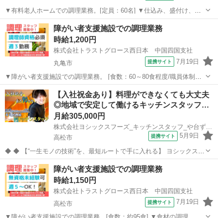
▼有料老人ホームでの調理業務。[定員：60名] ▼仕込み、盛付け、配
膳、食器洗浄 等。 ▼制服：貸与あり。 ※採用後、入職前に健康診
香川
高松市
キッチン
障がい者支援施設での調理業務
断・検便の提出必須。 【必須資格】 ◇調理師、または栄養士、または
時給1,200円
管理栄養士 【必須条件...
株式会社トラストグロース西日本 中国四国支社
7月19日
提携サイト
丸亀市
▼障がい者支援施設での調理業務。 [食数：60～80食程度/職員体制：
調理師1名・補助1名] ▼決められた献立内容の調理・切菜・盛付 等。
香川
丸亀市
キッチン
【入社祝金あり】料理ができなくても大丈夫
【必須資格】 ◇調理師、栄養士のいずれか 【必須条件】 ◇不問 ※
◎地域で安定して働けるキッチンスタッフ…
お仕事No...
月給305,000円
株式会社ヨシックスフーズ_キッチンスタッフ_や台ずし瓦町駅前町 (正社員)
5月9日
提携サイト
高松市
◆ ◆ 【“一生モノの技術”を、最短ルートで手に入れる】 ヨシックスフ
ーズが運営する寿司居酒屋「や台ずし」では、 鮮魚の一部を加工済み
香川
高松市
キッチン
障がい者支援施設での調理業務
の状態で仕入れることで仕込みの負担を大幅に削減しています。 入社
時給1,150円
後は余計な工程に時間...
株式会社トラストグロース西日本 中国四国支社
7月19日
提携サイト
高松市
▼障がい者支援施設での調理業務。[食数：約95食] ▼食材の調理、仕