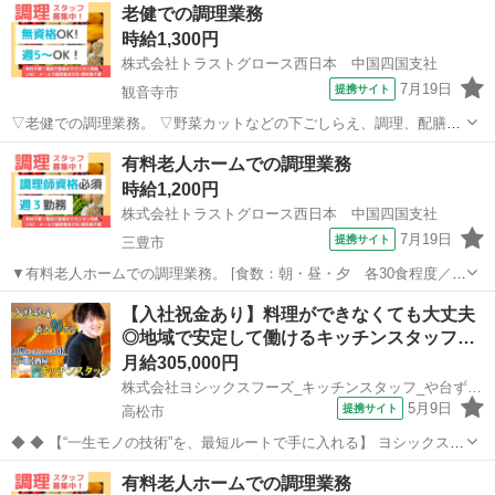
香川
高松市
キッチン
老健での調理業務
貸与あり。 ●先輩社員が丁寧に教えます！ ●喫煙所有り。 【必須資
時給1,300円
格】 ◇調理...
株式会社トラストグロース西日本 中国四国支社
7月19日
提携サイト
観音寺市
▽老健での調理業務。 ▽野菜カットなどの下ごしらえ、調理、配膳、
厨房清掃 等。 ▽制服：貸与あり。 ●20代-60代職員活躍中。 ●屋外喫
香川
観音寺市
キッチン
有料老人ホームでの調理業務
煙所有り。 《必須資格》 ◇不問 《必須条件》 ◇調理業務経験者
時給1,200円
※お仕事N...
株式会社トラストグロース西日本 中国四国支社
7月19日
提携サイト
三豊市
▼有料老人ホームでの調理業務。 [食数：朝・昼・夕 各30食程度／職
員体制：調理師1名・補助1名] ▼調理・切菜・盛付、簡単な事務作業
香川
三豊市
キッチン
【入社祝金あり】料理ができなくても大丈夫
等。(献立は栄養士が作成) 【必須資格】 ◇調理師、栄養士のいずれか
◎地域で安定して働けるキッチンスタッフ…
【必須条件】 ...
月給305,000円
株式会社ヨシックスフーズ_キッチンスタッフ_や台ずしライオン通町 (正社員)
5月9日
提携サイト
高松市
◆ ◆ 【“一生モノの技術”を、最短ルートで手に入れる】 ヨシックスフ
ーズが運営する寿司居酒屋「や台ずし」では、 鮮魚の一部を加工済み
香川
高松市
キッチン
有料老人ホームでの調理業務
の状態で仕入れることで仕込みの負担を大幅に削減しています。 入社