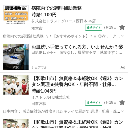
寄駅]： 和歌山県有田郡有田川町吉原522 株式会社魚国総本社 大阪本
和歌山
有田市
キッチン
病院内での調理補助業務
部 [職種名]：調理師 [求人概要]： ［有田川町］調...
時給1,100円
株式会社トラストグロース西日本 本店
7月19日
提携サイト
橋本市
病院内での調理補助業務 ☆＊【おすすめポイント】＊☆ ◎Wワーク
可！ ◎週2日～勤務可！ ◎経験不問！ 業務内容：食材の仕込みや完成
和歌山
橋本市
キッチン
お皿洗い手伝ってくれる方、いませんか？🥹
した料理の盛り付け、使用後の食器や調理器具の洗浄など 利用者数：
日給例1万円〜 面接なし / 履歴書不要！就業後すぐに
300名前後 制服貸与：...
お給料がもらえる✨
Ad
シェアフル
【和歌山市】無資格＆未経験OK《週2》カン
タン調理★扶養内OK・年齢不問・社保…
時給1,045円
ミストラルHD株式会社
7月19日
提携サイト
日前宮駅
仕事内容： 感染症対策が徹底されたキレイな厨房で 調理・配膳・洗浄
業務をお願いします。 ご家庭で料理の経験があれば、未経験OKで
和歌山
和歌山市
日前宮駅
キッチン
【和歌山市】無資格＆未経験OK《週2》カン
す！ 【仕事詳細】 ◆簡単な調理・調理補助 ◆盛り付け ◆食器や器具