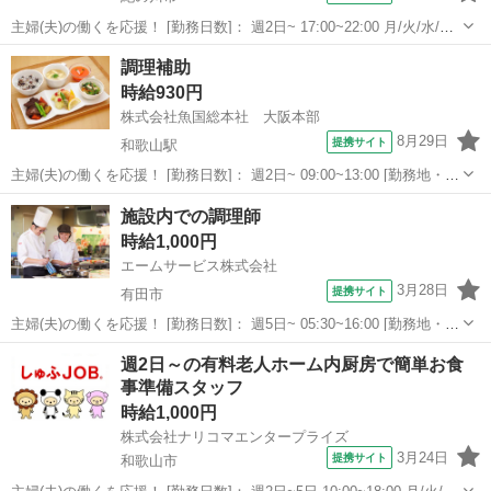
主婦(夫)の働くを応援！ [勤務日数]： 週2日~ 17:00~22:00 月/火/水/木/
金/土/日 などから選べます [勤務地・最寄駅]： 和歌山県紀の川市中井
和歌山
紀の川市
キッチン
調理補助
阪317番地1 ホテルルートイン紀の川 下井阪駅徒歩7分...
時給930円
株式会社魚国総本社 大阪本部
8月29日
提携サイト
和歌山駅
主婦(夫)の働くを応援！ [勤務日数]： 週2日~ 09:00~13:00 [勤務地・最
寄駅]： 和歌山県和歌山市中之島の大手企業内食堂 株式会社魚国総本
和歌山
和歌山市
和歌山駅
キッチン
施設内での調理師
社 大阪本部 和歌山駅 [職種名]：調理補助 [求人概要]：...
時給1,000円
エームサービス株式会社
3月28日
提携サイト
有田市
主婦(夫)の働くを応援！ [勤務日数]： 週5日~ 05:30~16:00 [勤務地・最
寄駅]： 和歌山県有田郡有田川町庄637 老人保健施設 クオリティライ
和歌山
有田市
キッチン
週2日～の有料老人ホーム内厨房で簡単お食
フ和歌山-3343 ＜エームサービス株式会社＞ 藤並駅バス1...
事準備スタッフ
時給1,000円
株式会社ナリコマエンタープライズ
3月24日
提携サイト
和歌山市