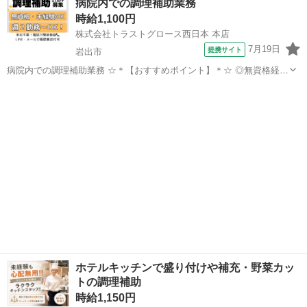
病院内での調理補助業務
す！ 【仕事詳細】 ◆簡単な調理・調理補助 ◆盛り付け ◆食器や器具
時給1,100円
の洗浄 ◆キッチンの清掃 ...
株式会社トラストグロース西日本 本店
7月19日
提携サイト
岩出市
病院内での調理補助業務 ☆＊【おすすめポイント】＊☆ ◎無資格経験
OK！ ◎午後から勤務！ ◎バス停より徒歩2分！ 業務内容：食材の仕
和歌山
岩出市
キッチン
込みや完成した料理の盛り付け、使用後の食器や調理器具の洗浄など
利用者数：300名前後...
ホテルキッチンで盛り付けや補充・野菜カッ
トの調理補助
時給1,150円