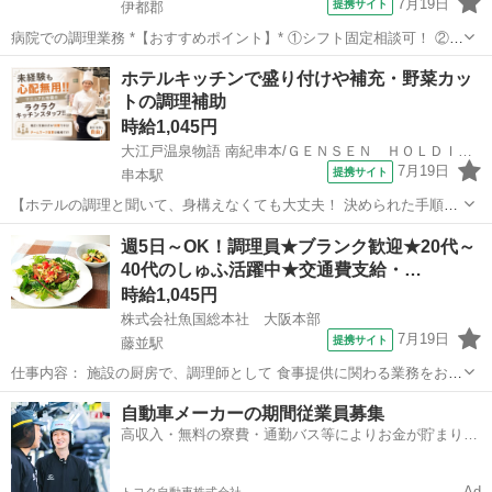
7月19日
提携サイト
伊都郡
病院での調理業務 *【おすすめポイント】* ①シフト固定相談可！ ②未
経験の方活躍中♪ ③高収入！ぜひお問い合わせください♪ 【業務内容】
和歌山
伊都郡
キッチン
ホテルキッチンで盛り付けや補充・野菜カッ
通勤：車、バイク、自転車可 制服：制服貸与有 食数：約100～150食
トの調理補助
体制：3...
時給1,045円
大江戸温泉物語 南紀串本/ＧＥＮＳＥＮ ＨＯＬＤＩＮＧＳ株式会社
7月19日
提携サイト
串本駅
【ホテルの調理と聞いて、身構えなくても大丈夫！ 決められた手順に
沿って進める、覚えやすいキッチンのお仕事です】 ホテルのキッチン
和歌山
東牟婁郡
串本駅
キッチン
週5日～OK！調理員★ブランク歓迎★20代～
と聞くと、「料理の経験が必要そう」「専門的で難しそう」と思われ
40代のしゅふ活躍中★交通費支給・…
るかもしれません。 しかし、当...
時給1,045円
株式会社魚国総本社 大阪本部
7月19日
提携サイト
藤並駅
仕事内容： 施設の厨房で、調理師として 食事提供に関わる業務をお任
せします。 勤務する施設（学校・保育園・福祉施設・社員食堂・寮な
和歌山
藤並駅
キッチン
自動車メーカーの期間従業員募集
ど）により 業務内容は異なりますが、調理業務を中心に チームで食事
高収入・無料の寮費・通勤バス等によりお金が貯まりや
提供を行います。 主なお...
すい環境
Ad