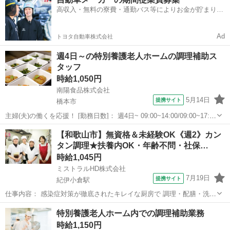
業務をお願いします。 (2)調理業務 …ご家庭での料理経験が活かせま
高収入・無料の寮費・通勤バス等によりお金が貯まりや
す。 現場は複数名...
すい環境
Ad
トヨタ自動車株式会社
週4日～の特別養護老人ホームの調理補助ス
タッフ
時給1,050円
南陽食品株式会社
5月14日
提携サイト
橋本市
主婦(夫)の働くを応援！ [勤務日数]： 週4日~ 09:00~14:00/09:00~17:00
[勤務地・最寄駅]： 和歌山県橋本市隅田町中島1058-56 南陽食品株式
和歌山
橋本市
キッチン
【和歌山市】無資格＆未経験OK《週2》カン
会社 隅田駅自動車7分 [職種名]：特別養...
タン調理★扶養内OK・年齢不問・社保…
時給1,045円
ミストラルHD株式会社
7月19日
提携サイト
紀伊小倉駅
仕事内容： 感染症対策が徹底されたキレイな厨房で 調理・配膳・洗浄
業務をお願いします。 ご家庭で料理の経験があれば、未経験OKで
和歌山
和歌山市
紀伊小倉駅
キッチン
特別養護老人ホーム内での調理補助業務
す！ 【仕事詳細】 ◆簡単な調理・調理補助 ◆盛り付け ◆食器や器具
時給1,150円
の洗浄 ◆キッチンの清掃 ...