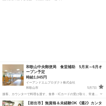
[勤務地・最寄駅]： 和歌山県橋本市隅田町中島1058-56 南陽食品株式
和歌山
橋本市
キッチン
会社 隅田駅自動車7分 [職種名]：特別養...
和歌山中央郵便局 食堂補助 5月末～6月オ
ープン予定
時給1,045円
イーアンドエムプロダクト株式会社
和歌山市
5月7日
接客、カウンターで料理を渡す、食券・ICカードの受け取り、常連の
社員さんが中心で安心 片付け、翌日の仕込み準備 マニュアル化された
和歌山
和歌山市
キッチン
時給
【岩出市】無資格＆未経験OK《週2》カンタ
お仕事なので、手順は決まっています。 求める人材 年齢不問、未経