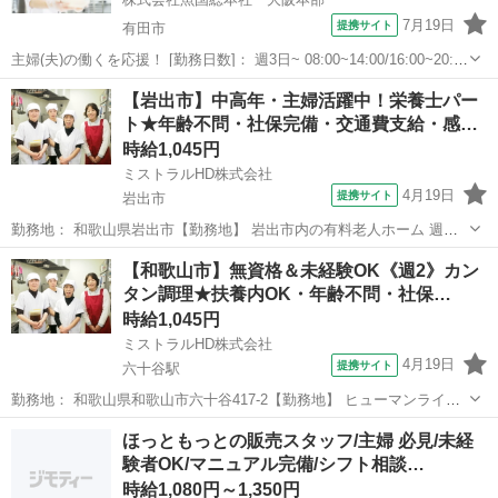
7月19日
提携サイト
有田市
主婦(夫)の働くを応援！ [勤務日数]： 週3日~ 08:00~14:00/16:00~20:00
[勤務地・最寄駅]： 和歌山県有田郡有田川町吉原５２２ 株式会社魚国
和歌山
有田市
キッチン
【岩出市】中高年・主婦活躍中！栄養士パー
総本社 大阪本部 藤並駅自動車15分 [職種名]...
ト★年齢不問・社保完備・交通費支給・感…
時給1,045円
ミストラルHD株式会社
4月19日
提携サイト
岩出市
勤務地： 和歌山県岩出市【勤務地】 岩出市内の有料老人ホーム 週勤
務日時： 週4日~ 10:00〜18:00 雇用形態： パート・アルバイト 給与：
和歌山
岩出市
キッチン
【和歌山市】無資格＆未経験OK《週2》カン
時給 1045円〜1200円 勤務期間： 長期【3ヶ月以上】 =...
タン調理★扶養内OK・年齢不問・社保…
時給1,045円
ミストラルHD株式会社
4月19日
提携サイト
六十谷駅
勤務地： 和歌山県和歌山市六十谷417-2【勤務地】 ヒューマンライフ
六十谷 和歌山県和歌山市六十谷417-2 六十谷駅 徒歩2分 週勤務日時：
和歌山
和歌山市
六十谷駅
キッチン
ほっともっとの販売スタッフ/主婦 必見/未経
週2日~ 06:30〜13:00／06:30〜17:30／13:45〜17...
験者OK/マニュアル完備/シフト相談…
時給1,080円～1,350円