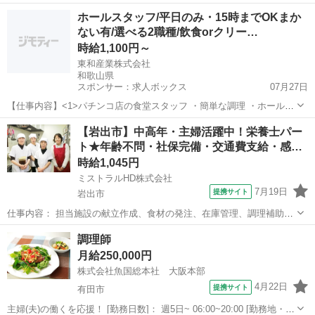
ートするお仕事です。 利用者様や社員の方、子どもたちに 安心して食
和歌山
藤並駅
キッチン
ホールスタッフ/平日のみ・15時までOKまか
事を楽しんでいただけるよう チームで協力しながら作業を行います。
ない有/選べる2職種/飲食orクリー…
＜主なお仕事＞ ・料理...
時給1,100円～
東和産業株式会社
和歌山県
スポンサー：求人ボックス
07月27日
【仕事内容】<1>パチンコ店の食堂スタッフ ・簡単な調理 ・ホール内
での接客 →食券制なので 注文などはないです!! ・お料理の配膳など
アルバイト・パート
【岩出市】中高年・主婦活躍中！栄養士パー
→席は25席くらい <具体的には…> ・ご飯をよそう ・麺をゆでる <2>
ト★年齢不問・社保完備・交通費支給・感…
パチンコ店内のクリ...
時給1,045円
ミストラルHD株式会社
7月19日
提携サイト
岩出市
仕事内容： 担当施設の献立作成、食材の発注、在庫管理、調理補助、
衛生管理、必要書類作成、その他の付随業務 有料老人ホームの入居者
和歌山
岩出市
キッチン
調理師
様へ栄養面を考えた 体に優しい料理の献立を作成するお仕事です。 5
月給250,000円
～10施設の献立作成、発...
株式会社魚国総本社 大阪本部
4月22日
提携サイト
有田市
主婦(夫)の働くを応援！ [勤務日数]： 週5日~ 06:00~20:00 [勤務地・最