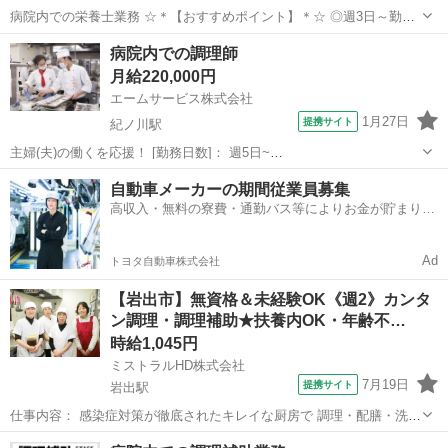
病院内での栄養士業務 ☆＊【おすすめポイント】＊☆ ◎週3日～勤務
可！ ◎バス停より徒歩2分！ ◎土日に勤務出来る方優遇！ 業務内容：
和歌山
岩出市
キッチン
病院内での調理師
献立作成や衛生指導、調理補助、在庫の確認や発注業務など 利用者
月給220,000円
数：300名前後 制服貸...
エームサービス株式会社
1月27日
提携サイト
紀ノ川駅
主婦(夫)の働くを応援！ [勤務日数]： 週5日~
05:30~14:30/09:00~18:00/13:30~14:30 [勤務地・最寄駅]： 和歌山県和
和歌山
和歌山市
紀ノ川駅
キッチン
自動車メーカーの期間従業員募集
歌山市船所30-1 中江病院-3354 ＜エームサービス株式会...
高収入・無料の寮費・通勤バス等によりお金が貯まりや
すい環境
Ad
トヨタ自動車株式会社
【岩出市】無資格＆未経験OK《週2》カンタ
ン調理・調理補助★扶養内OK・年齢不…
時給1,045円
ミストラルHD株式会社
7月19日
提携サイト
岩出駅
仕事内容： 感染症対策が徹底されたキレイな厨房で 調理・配膳・洗浄
業務をお願いします。 ご家庭で料理の経験があれば、未経験OKで
和歌山
岩出市
岩出駅
キッチン