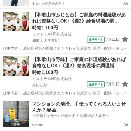
Ad
トヨタ自動車株式会社
【和歌山市ふじと台】ご家庭の料理経験があ
れば資格なしOK♪《週2》給食現場の調…
時給1,100円
ミストラルHD株式会社
7月21日
提携サイト
和歌山大学前駅
仕事内容： 感染症対策が徹底されたキレイな厨房で 調理・配膳・洗浄
業務をお願いします。 ご家庭で料理の経験があれば、未経験OKで
和歌山
和歌山市
和歌山大学前駅
キッチン
【和歌山市野崎】ご家庭の料理経験があれば
す！ 【仕事詳細】 (1)調理補助・配膳・洗浄 …温め、盛付けなど簡単
資格なしOK♪《週2》給食現場の調理補…
な業務をお願いします。 ...
時給1,100円
ミストラルHD株式会社
7月21日
提携サイト
東松江駅
仕事内容： 感染症対策が徹底されたキレイな厨房で 調理・配膳・洗浄
業務をお願いします。 ご家庭で料理の経験があれば、未経験OKで
和歌山
和歌山市
東松江駅
キッチン
マンションの清掃、手伝ってくれる人いませ
す！ 【仕事詳細】 (1)調理補助・配膳・洗浄 …温め、盛付けなど簡単
んか？😭🙏
な業務をお願いします。 ...
日給例1万円〜 / 登録不要！高時給求人多数✨
Ad
Lacotto