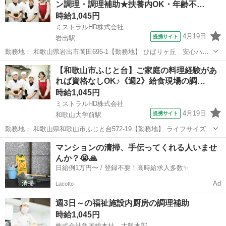
ン調理・調理補助★扶養内OK・年齢不…
験、フリーター、学生...
時給1,045円
ミストラルHD株式会社
4月19日
提携サイト
岩出駅
勤務地： 和歌山県岩出市岡田695-1【勤務地】 ひばりヶ丘 安心ハウ
ス岩出 和歌山県岩出市岡田695-1 岩出駅 徒歩15分 週勤務日時： 週2日
和歌山
岩出市
岩出駅
キッチン
【和歌山市ふじと台】ご家庭の料理経験があ
~ 05:30〜09:00／09:00〜13:00／14:00〜18:0...
れば資格なしOK♪《週2》給食現場の調…
時給1,045円
ミストラルHD株式会社
4月19日
提携サイト
和歌山大学前駅
勤務地： 和歌山県和歌山市ふじと台572-19【勤務地】 ライフサイズふ
じと台 和歌山県和歌山市ふじと台572-19 ※車通勤OK 和歌山大学前駅
和歌山
和歌山市
和歌山大学前駅
キッチン
マンションの清掃、手伝ってくれる人いませ
徒歩9分 週勤務日時： 週2日~ 06:00〜15:00／14:00〜1...
んか？😭🙏
日給例1万円〜 / 登録不要！高時給求人多数✨
Ad
Lacotto
週3日～の福祉施設内厨房の調理補助
時給1,045円
株式会社魚国総本社 大阪本部