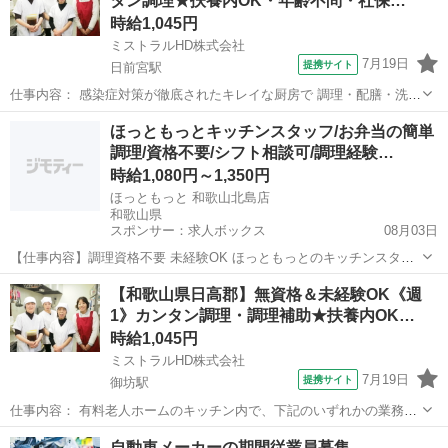
タン調理★扶養内OK・年齢不問・社保…
の洗浄 ◆キッチンの清掃 ...
時給1,045円
ミストラルHD株式会社
7月19日
提携サイト
日前宮駅
仕事内容： 感染症対策が徹底されたキレイな厨房で 調理・配膳・洗浄
業務をお願いします。 ご家庭で料理の経験があれば、未経験OKで
和歌山
和歌山市
日前宮駅
キッチン
ほっともっとキッチンスタッフ/お弁当の簡単
す！ 【仕事詳細】 ◆簡単な調理・調理補助 ◆盛り付け ◆食器や器具
調理/資格不要/シフト相談可/調理経験…
の洗浄 ◆キッチンの清掃 ...
時給1,080円～1,350円
ほっともっと 和歌山北島店
和歌山県
スポンサー：求人ボックス
08月03日
【仕事内容】調理資格不要 未経験OK ほっともっとのキッチンスタッ
フ! 料理経験ゼロでも大丈夫! マニュアル通りに調理すればOK! 難しい
アルバイト・パート
【和歌山県日高郡】無資格＆未経験OK《週
調理は一切なし! スタッフ全員でしっかりサポート! 包丁の使い方から
1》カンタン調理・調理補助★扶養内OK…
野菜の切り方まで丁寧にお...
時給1,045円
ミストラルHD株式会社
7月19日
提携サイト
御坊駅
仕事内容： 有料老人ホームのキッチン内で、下記のいずれかの業務を
お任せします。 (1)調理補助・配膳・洗浄 …温め、盛付けなど簡単な
和歌山
御坊駅
キッチン
自動車メーカーの期間従業員募集