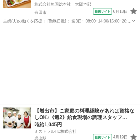
株式会社魚国総本社 大阪本部
6月18日
提携サイト
有田市
主婦(夫)の働くを応援！ [勤務日数]： 週3日~ 08:00~14:00/16:00~20:00
[勤務地・最寄駅]： 和歌山県有田郡有田川町吉原５２２ 医療法人 健
和歌山
有田市
キッチン
康長寿会 オレンジの郷事業所 藤並駅自動車15分 ...
【岩出市】ご家庭の料理経験があれば資格な
しOK♪《週2》給食現場の調理スタッフ…
時給1,045円
ミストラルHD株式会社
4月19日
提携サイト
岩出駅