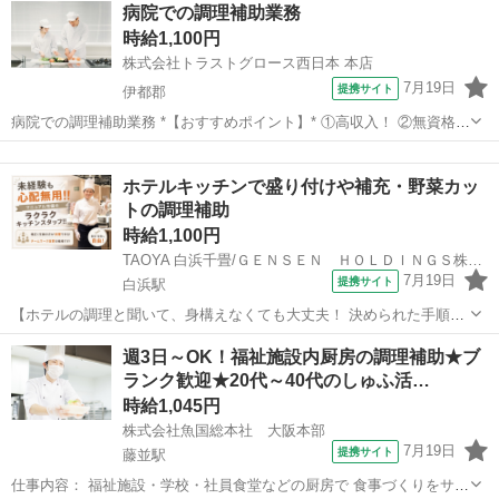
和歌山
有田市
キッチン
病院での調理補助業務
部 [職種名]：調理師 [求人概要]： ［有田川町］調...
時給1,100円
株式会社トラストグロース西日本 本店
7月19日
提携サイト
伊都郡
病院での調理補助業務 *【おすすめポイント】* ①高収入！ ②無資格・
未経験の方活躍中！ ③シフト固定調整可！ 通勤：車、バイク、自転車
和歌山
伊都郡
キッチン
可 制服：制服貸与有 食数：約100～150食 体制：3～5名体制 資格：無
ホテルキッチンで盛り付けや補充・野菜カッ
資格可...
トの調理補助
時給1,100円
TAOYA 白浜千畳/ＧＥＮＳＥＮ ＨＯＬＤＩＮＧＳ株式会社
7月19日
提携サイト
白浜駅
【ホテルの調理と聞いて、身構えなくても大丈夫！ 決められた手順に
沿って進める、覚えやすいキッチンのお仕事です】 ホテルのキッチン
和歌山
西牟婁郡
白浜駅
キッチン
週3日～OK！福祉施設内厨房の調理補助★ブ
と聞くと、「料理の経験が必要そう」「専門的で難しそう」と思われ
ランク歓迎★20代～40代のしゅふ活…
るかもしれません。 しかし、当...
時給1,045円
株式会社魚国総本社 大阪本部
7月19日
提携サイト
藤並駅
仕事内容： 福祉施設・学校・社員食堂などの厨房で 食事づくりをサポ