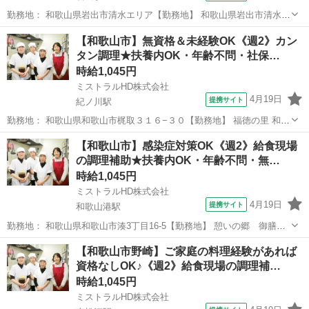
勤務地： 和歌山県岩出市清水エリア【勤務地】 和歌山県岩出市清水エ
リアの社員食堂 ※交通費規定内支給 ※バイク、車通勤ＯＫ 岩出駅 徒
和歌山
岩出市
岩出駅
キッチン
【和歌山市】無資格＆未経験OK《週2》カン
歩0分 週勤務日時： 週2日~ 08:45〜14:30 雇用形態： パート・アルバ
タン調理★扶養内OK・年齢不問・社保…
イ...
時給1,045円
ミストラルHD株式会社
4月19日
提携サイト
紀ノ川駅
勤務地： 和歌山県和歌山市梶取３１６−３０【勤務地】 福徳の里 和歌
山県和歌山市梶取３１６−３０ 紀ノ川駅 徒歩20分 週勤務日時： 週2日
和歌山
和歌山市
紀ノ川駅
キッチン
【和歌山市】感染症対策OK《週2》給食現場
~ 06:30〜13:30／06:30〜17:45／13:45〜17:45／05...
の調理補助★扶養内OK・年齢不問・無…
時給1,045円
ミストラルHD株式会社
4月19日
提携サイト
和歌山港駅
勤務地： 和歌山県和歌山市湊3丁目16-5【勤務地】 憩いの郷 御膳松
和歌山県和歌山市湊3丁目16-5 ※車通勤OK 和歌山港駅 自動車6分 ／
和歌山
和歌山市
和歌山港駅
キッチン
【和歌山市野崎】ご家庭の料理経験があれば
和歌山市駅 自動車10分 週勤務日時： 週2日~ 09:00〜13:00...
資格なしOK♪《週2》給食現場の調理補…
時給1,045円
ミストラルHD株式会社