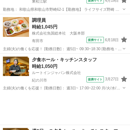
4月19日
提携サイト
東松江駅
勤務地： 和歌山県和歌山市野崎62-1【勤務地】 ライフサイズ野崎 和
歌山県和歌山市野崎62-1 ※車通勤OK 東松江(和歌山県)駅 徒歩20分 ／
和歌山
和歌山市
東松江駅
キッチン
調理員
和歌山市駅 徒歩22分 週勤務日時： 週2日~ 05:30〜13:00...
時給1,045円
株式会社魚国総本社 大阪本部
6月18日
提携サイト
有田市
主婦(夫)の働くを応援！ [勤務日数]： 週5日~ 09:30~18:30 [勤務地・最
寄駅]： 和歌山県有田郡有田川町吉原９０８ 介護老人保健施設つばさ
和歌山
有田市
キッチン
夕食ホール・キッチンスタッフ
内 事業所 藤並駅自動車15分 [職種名]：調理員 [求人概...
時給1,050円
ルートインジャパン株式会社
3月27日
提携サイト
紀の川市
主婦(夫)の働くを応援！ [勤務日数]： 週3日~ 17:00~22:00 月/火/水/木/
金/土/日 などから選べます [勤務地・最寄駅]： 和歌山県紀の川市中井
和歌山
紀の川市
キッチン
阪317番地1 ホテルルートイン紀の川 下井阪駅徒歩7分...