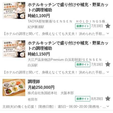
ホテルキッチンで盛り付けや補充・野菜カッ
トの調理補助
時給1,100円
TAOYA那智勝浦/ＧＥＮＳＥＮ ＨＯＬＤＩＮＧＳ株式会社
7月19日
提携サイト
紀伊勝浦駅
【ホテルの調理と聞いて、身構えなくても大丈夫！ 決められた手順に
沿って進める、覚えやすいキッチンのお仕事です】 ホテルのキッチン
和歌山
東牟婁郡
紀伊勝浦駅
キッチン
ホテルキッチンで盛り付けや補充・野菜カッ
と聞くと、「料理の経験が必要そう」「専門的で難しそう」と思われ
トの調理補助
るかもしれません。 しかし、当...
時給1,150円
大江戸温泉物語Premium 白浜彩朝楽/ＧＥＮＳＥＮ ＨＯＬＤＩＮＧＳ株式会社
7月19日
提携サイト
白浜駅
【ホテルの調理と聞いて、身構えなくても大丈夫！ 決められた手順に
沿って進める、覚えやすいキッチンのお仕事です】 ホテルのキッチン
和歌山
西牟婁郡
白浜駅
キッチン
調理師
と聞くと、「料理の経験が必要そう」「専門的で難しそう」と思われ
月給250,000円
るかもしれません。 しかし、当...
株式会社魚国総本社 大阪本部
8月29日
提携サイト
有田市
主婦(夫)の働くを応援！ [勤務日数]： 週5日~ 06:00~20:00 [勤務地・最
寄駅]： 和歌山県有田郡有田川町吉原522 株式会社魚国総本社 大阪本