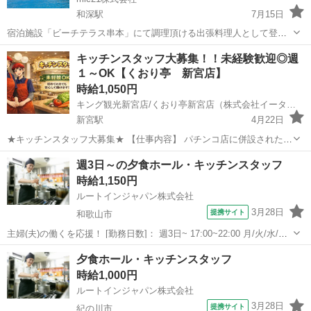
和深駅
7月15日
宿泊施設「ビーチテラス串本」にて調理頂ける出張料理人として登録
して頂ける方を募集しております。 和食・洋食などジャンルは問いま
和歌山
東牟婁郡
和深駅
キッチン
宿泊施設
キッチンスタッフ大募集！！未経験歓迎◎週
せん。 お客様のご要望と登録いただいた調理人さんをマッチングさせ
１～OK【くおり亭 新宮店】
て依頼のご相談をさせて頂きます...
時給1,050円
キング観光新宮店/くおり亭新宮店（株式会社イータリー）
新宮駅
4月22日
★キッチンスタッフ大募集★ 【仕事内容】 パチンコ店に併設された飲
食店でのお仕事です！ 当店は【食券制】のためオーダーを取ることは
和歌山
新宮市
新宮駅
キッチン
時給
週3日～の夕食ホール・キッチンスタッフ
ありません。 キッチンでは、簡単な調理を行っていただきます！ 難し
時給1,150円
い作業はあ...
ルートインジャパン株式会社
3月28日
提携サイト
和歌山市
主婦(夫)の働くを応援！ [勤務日数]： 週3日~ 17:00~22:00 月/火/水/木/
金/土/日 などから選べます [勤務地・最寄駅]： 和歌山県和歌山市黒田
和歌山
和歌山市
キッチン
夕食ホール・キッチンスタッフ
二丁目2番34号 ホテルルートインGrand和歌山駅東口...
時給1,000円
ルートインジャパン株式会社
3月28日
提携サイト
紀の川市