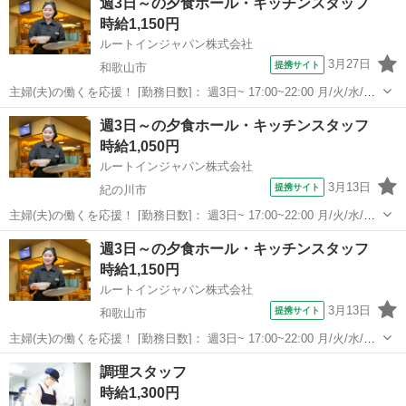
週3日～の夕食ホール・キッチンスタッフ
時給1,150円
ルートインジャパン株式会社
3月27日
提携サイト
和歌山市
主婦(夫)の働くを応援！ [勤務日数]： 週3日~ 17:00~22:00 月/火/水/木/
金/土/日 などから選べます [勤務地・最寄駅]： 和歌山県和歌山市黒田
和歌山
和歌山市
キッチン
週3日～の夕食ホール・キッチンスタッフ
二丁目2番34号 ホテルルートインGrand和歌山駅東口...
時給1,050円
ルートインジャパン株式会社
3月13日
提携サイト
紀の川市
主婦(夫)の働くを応援！ [勤務日数]： 週3日~ 17:00~22:00 月/火/水/木/
金/土/日 などから選べます [勤務地・最寄駅]： 和歌山県紀の川市中井
和歌山
紀の川市
キッチン
週3日～の夕食ホール・キッチンスタッフ
阪317番地1 ホテルルートイン紀の川 下井阪駅徒歩7分...
時給1,150円
ルートインジャパン株式会社
3月13日
提携サイト
和歌山市
主婦(夫)の働くを応援！ [勤務日数]： 週3日~ 17:00~22:00 月/火/水/木/
金/土/日 などから選べます [勤務地・最寄駅]： 和歌山県和歌山市黒田
和歌山
和歌山市
キッチン
調理スタッフ
二丁目2番34号 ホテルルートインGrand和歌山駅東口...
時給1,300円