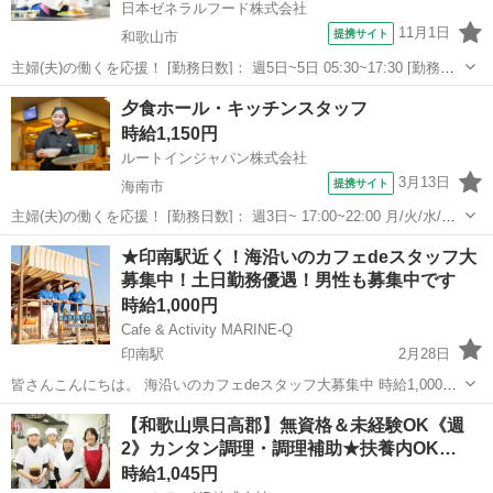
日本ゼネラルフード株式会社
11月1日
提携サイト
和歌山市
主婦(夫)の働くを応援！ [勤務日数]： 週5日~5日 05:30~17:30 [勤務
地・最寄駅]： 和歌山県和歌山市有本518-1 日本ゼネラルフード株式会
和歌山
和歌山市
キッチン
夕食ホール・キッチンスタッフ
社 ニチイケアセンター木の国ありもと_1082 紀伊中ノ島駅...
時給1,150円
ルートインジャパン株式会社
3月13日
提携サイト
海南市
主婦(夫)の働くを応援！ [勤務日数]： 週3日~ 17:00~22:00 月/火/水/木/
金/土/日 などから選べます [勤務地・最寄駅]： 和歌山県海南市名高51-
和歌山
海南市
キッチン
★印南駅近く！海沿いのカフェdeスタッフ大
23 ホテルルートインGrand海南駅前 海南駅徒歩...
募集中！土日勤務優遇！男性も募集中です
時給1,000円
Cafe & Activity MARINE-Q
印南駅
2月28日
皆さんこんにちは。 海沿いのカフェdeスタッフ大募集中 時給1,000円
～ 土・日・夜間お仕事できる方を優遇します。 駐車場あり、マイカー
和歌山
日高郡
印南駅
キッチン
【和歌山県日高郡】無資格＆未経験OK《週
通勤OK（交通費上限800円） おしゃれでキラキラなカフェで働き...
2》カンタン調理・調理補助★扶養内OK…
時給1,045円