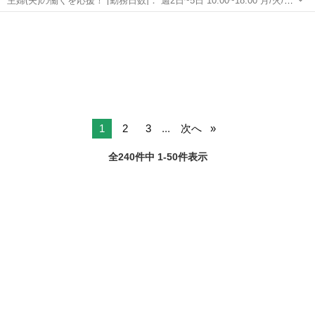
主婦(夫)の働くを応援！ [勤務日数]： 週2日~5日 10:00~18:00 月/火/水/
木/金/土/日 などから選べます [勤務地・最寄駅]： 和歌山県和歌山市塩
和歌山
和歌山市
キッチン
屋４丁目５?１５８?１ 株式会社KNC企画ひまわり福祉...
1
2
3
...
次へ
全240件中 1-50件表示