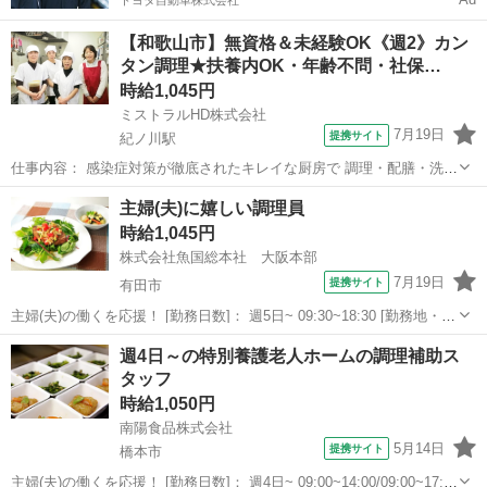
トヨタ自動車株式会社
【和歌山市】無資格＆未経験OK《週2》カン
タン調理★扶養内OK・年齢不問・社保…
時給1,045円
ミストラルHD株式会社
7月19日
提携サイト
紀ノ川駅
仕事内容： 感染症対策が徹底されたキレイな厨房で 調理・配膳・洗浄
業務をお願いします。 ご家庭で料理の経験があれば、未経験OKで
和歌山
和歌山市
紀ノ川駅
キッチン
主婦(夫)に嬉しい調理員
す！ 【仕事詳細】 ◆簡単な調理・調理補助 ◆盛り付け ◆食器や器具
時給1,045円
の洗浄 ◆キッチンの清掃 ...
株式会社魚国総本社 大阪本部
7月19日
提携サイト
有田市
主婦(夫)の働くを応援！ [勤務日数]： 週5日~ 09:30~18:30 [勤務地・最
寄駅]： 和歌山県有田郡有田川町吉原９０８ 株式会社魚国総本社 大
和歌山
有田市
キッチン
週4日～の特別養護老人ホームの調理補助ス
阪本部 藤並駅自動車15分 [職種名]：調理員 [求人概要]...
タッフ
時給1,050円
南陽食品株式会社
5月14日
提携サイト
橋本市
主婦(夫)の働くを応援！ [勤務日数]： 週4日~ 09:00~14:00/09:00~17:00