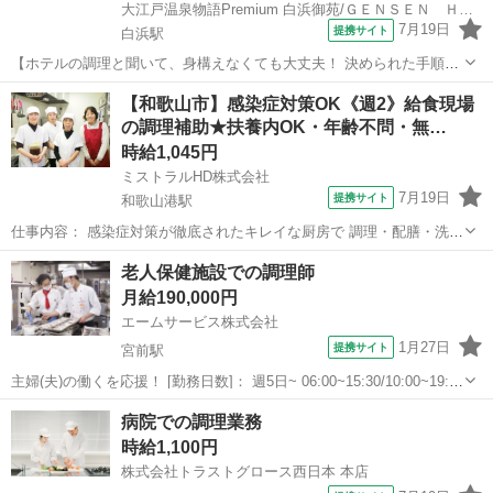
大江戸温泉物語Premium 白浜御苑/ＧＥＮＳＥＮ ＨＯＬＤＩＮＧＳ株式会社
7月19日
提携サイト
白浜駅
【ホテルの調理と聞いて、身構えなくても大丈夫！ 決められた手順に
沿って進める、覚えやすいキッチンのお仕事です】 ホテルのキッチン
和歌山
西牟婁郡
白浜駅
キッチン
【和歌山市】感染症対策OK《週2》給食現場
と聞くと、「料理の経験が必要そう」「専門的で難しそう」と思われ
の調理補助★扶養内OK・年齢不問・無…
るかもしれません。 しかし、当...
時給1,045円
ミストラルHD株式会社
7月19日
提携サイト
和歌山港駅
仕事内容： 感染症対策が徹底されたキレイな厨房で 調理・配膳・洗浄
業務をお願いします。 ご家庭で料理の経験があれば、未経験OKで
和歌山
和歌山市
和歌山港駅
キッチン
老人保健施設での調理師
す！ 【仕事詳細】 ◆簡単な調理・調理補助 ◆盛り付け ◆食器や器具
月給190,000円
の洗浄 ◆キッチンの清掃 ...
エームサービス株式会社
1月27日
提携サイト
宮前駅
主婦(夫)の働くを応援！ [勤務日数]： 週5日~ 06:00~15:30/10:00~19:30
[勤務地・最寄駅]： 和歌山県和歌山市中島200-3 老人保健施設 ラ・エ
和歌山
和歌山市
宮前駅
キッチン
病院での調理業務
スペランサ-3341 ＜エームサービス株式会...
時給1,100円
株式会社トラストグロース西日本 本店