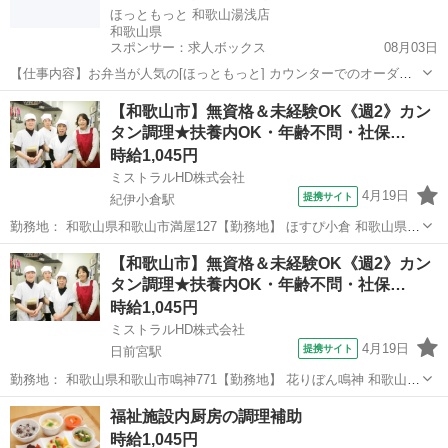
ほっともっと 和歌山湯浅店
和歌山県
スポンサー：求人ボックス
08月03日
【仕事内容】お弁当が人気の[ほっともっと] カウンターでのオーダー
対応を担当 家庭と仕事の両立を実現できる職場 [この魅力にご注目 ]
アルバイト・パート
【和歌山市】無資格＆未経験OK《週2》カン
勤務日はお弁当半額+ドリンク無料 家事の合間に シフト相談OK 未経
タン調理★扶養内OK・年齢不問・社保…
験者安心 動画マニュアルあ...
時給1,045円
ミストラルHD株式会社
4月19日
提携サイト
紀伊小倉駅
勤務地： 和歌山県和歌山市満屋127【勤務地】 ほすぴ小倉 和歌山県和
歌山市満屋127 ※車通勤OK 紀伊小倉駅 徒歩12分 ／ 布施屋駅 自動車6
和歌山
和歌山市
紀伊小倉駅
キッチン
【和歌山市】無資格＆未経験OK《週2》カン
分 週勤務日時： 週2日~ 06:00〜13:00／13:00〜18:0...
タン調理★扶養内OK・年齢不問・社保…
時給1,045円
ミストラルHD株式会社
4月19日
提携サイト
日前宮駅
勤務地： 和歌山県和歌山市鳴神771【勤務地】 花りぼん鳴神 和歌山県
和歌山市鳴神771 日前宮駅 自動車5分 ／ 田井ノ瀬駅 自動車6分 週勤務
和歌山
和歌山市
日前宮駅
キッチン
福祉施設内厨房の調理補助
日時： 週2日~ 06:15〜13:00／13:00〜18:00／05:3...
時給1,045円