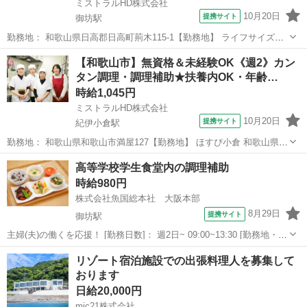
ミストラルHD株式会社
10月20日
提携サイト
御坊駅
勤務地： 和歌山県日高郡日高町荊木115-1【勤務地】 ライフサイズ日
高 和歌山県日高郡日高町荊木115-1 ※車通勤OK 御坊駅 徒歩5分 週勤
和歌山
御坊駅
キッチン
【和歌山市】無資格＆未経験OK《週2》カン
務日時： 週2日~ 06:30〜09:00／09:00〜13:00 雇用...
タン調理・調理補助★扶養内OK・年齢…
時給1,045円
ミストラルHD株式会社
10月20日
提携サイト
紀伊小倉駅
勤務地： 和歌山県和歌山市満屋127【勤務地】 ほすぴ小倉 和歌山県和
歌山市満屋127 ※車通勤OK 紀伊小倉駅 徒歩12分 ／ 布施屋駅 自動車6
和歌山
和歌山市
紀伊小倉駅
キッチン
高等学校学生食堂内の調理補助
分 週勤務日時： 週2日~ 06:00〜13:00／13:00〜18:0...
時給980円
株式会社魚国総本社 大阪本部
8月29日
提携サイト
御坊駅
主婦(夫)の働くを応援！ [勤務日数]： 週2日~ 09:00~13:30 [勤務地・最
寄駅]： 和歌山県御坊市名田町野島77 株式会社魚国総本社 大阪本部
和歌山
御坊市
御坊駅
キッチン
リゾート宿泊施設での出張料理人を募集して
御坊駅 [職種名]：高等学校学生食堂内の調理補助 [求人...
おります
日給20,000円
mic21株式会社