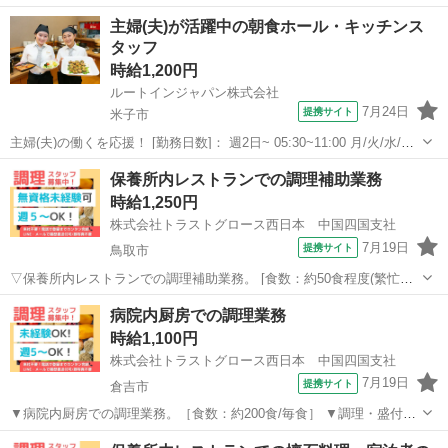
理、仕込み、切込み、配膳・下膳、食器洗浄 等。 ▼制服：貸与あ
鳥取
西伯郡
キッチン
主婦(夫)が活躍中の朝食ホール・キッチンス
り。 ※採用後、入職前に健康診断・検便の提出必須。 〇20代-50代職
タッフ
員活躍中。 【必須資格・...
時給1,200円
ルートインジャパン株式会社
7月24日
提携サイト
米子市
主婦(夫)の働くを応援！ [勤務日数]： 週2日~ 05:30~11:00 月/火/水/木/
金/土/日 などから選べます [勤務地・最寄駅]： 鳥取県米子市糀町2丁目
鳥取
米子市
キッチン
保養所内レストランでの調理補助業務
200 ホテルルートイン米子 米子駅徒歩10分 [職...
時給1,250円
株式会社トラストグロース西日本 中国四国支社
7月19日
提携サイト
鳥取市
▽保養所内レストランでの調理補助業務。 [食数：約50食程度(繁忙期
は約200食程度)] ▽食材の盛付け、料理補充(ビュッフェ方式)、ホール
鳥取
鳥取市
キッチン
病院内厨房での調理業務
対応、食器洗浄 等。 ※レジ業務無しの為、現金を扱う心配はござい
時給1,100円
ません！ ▽制服：貸...
株式会社トラストグロース西日本 中国四国支社
7月19日
提携サイト
倉吉市
▼病院内厨房での調理業務。［食数：約200食/毎食］ ▼調理・盛付
け・配膳・下膳、食器や調理器具の洗浄・下処理・清掃 等。 (小鉢だ
鳥取
倉吉市
キッチン