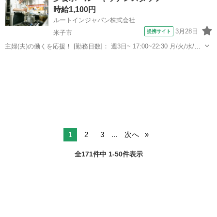
時給1,100円
レオープン期間...
ルートインジャパン株式会社
3月28日
提携サイト
米子市
主婦(夫)の働くを応援！ [勤務日数]： 週3日~ 17:00~22:30 月/火/水/木/
金/土/日 などから選べます [勤務地・最寄駅]： 鳥取県米子市糀町2丁目
鳥取
米子市
キッチン
200 ホテルルートイン米子 米子駅徒歩10分 [職...
1
2
3
...
次へ
全171件中 1-50件表示