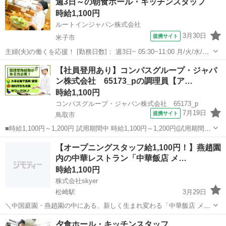
週3日～の朝食ホール・キッチンスタッフ
記No.をお知らせ下さい♪ ☆トラストグロースの充実のサポート体制☆
時給1,100円
・...
ルートインジャパン株式会社
3月30日
提携サイト
米子市
主婦(夫)の働くを応援！ [勤務日数]： 週3日~ 05:30~11:00 月/火/水/木/
金/土/日 などから選べます [勤務地・最寄駅]： 鳥取県米子市糀町2丁目
鳥取
米子市
キッチン
【社員登用あり】コンパスグループ・ジャパ
200 ホテルルートイン米子 米子駅徒歩10分 [職...
ン株式会社 65173_pの調理員【ア…
時給1,100円
コンパスグループ・ジャパン株式会社 65173_p
7月19日
提携サイト
鳥取市
■時給1,100円～1,200円 試用期間中 時給1,100円～1,200円(試用期間2
ヶ月) 残業が発生した場合、残業代を1分単位で別途支給します。 ■介
鳥取
鳥取市
キッチン
【オープニングスタッフ給1,100円！】燕趙園
護老人保健施設まさたみの郷 （鳥取県鳥取市杉崎596 1階） ■...
内の中華レストラン「中華飯店 メ…
時給1,100円
株式会社skyer
松崎駅
3月29日
＼中国庭園・燕趙園の中にある、新しく生まれ変わる「中華飯店 メイ
ヤー!」で一緒に働きませんか？／観光客や地元のお客様に愛され
鳥取
鳥取市
松崎駅
キッチン
夕食ホール・キッチンスタッフ
る、"ちょっと特別な中華"をお届けします！ 営業時間：9:00-18:00 (プ