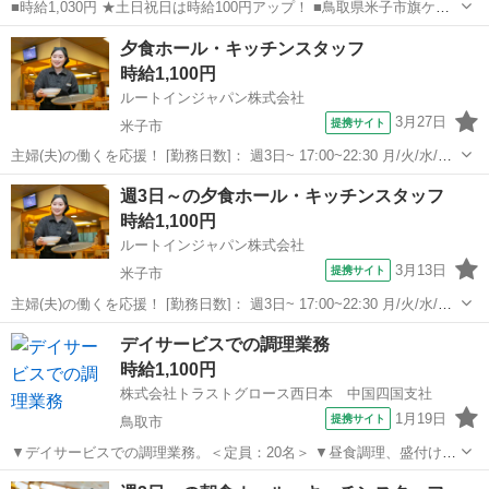
■時給1,030円 ★土日祝日は時給100円アップ！ ■鳥取県米子市旗ケ崎
2-9-8 ■パート ■入社日応相談、即日勤務OK、友達と応募OK、職場見
鳥取
米子市
キッチン
夕食ホール・キッチンスタッフ
学OKまたは説明会あり、未経験歓迎、経験者・有資格者歓迎、女性活
時給1,100円
躍中、主婦...
ルートインジャパン株式会社
3月27日
提携サイト
米子市
主婦(夫)の働くを応援！ [勤務日数]： 週3日~ 17:00~22:30 月/火/水/木/
金/土/日 などから選べます [勤務地・最寄駅]： 鳥取県米子市糀町2丁目
鳥取
米子市
キッチン
週3日～の夕食ホール・キッチンスタッフ
200 ホテルルートイン米子 米子駅徒歩10分 [職...
時給1,100円
ルートインジャパン株式会社
3月13日
提携サイト
米子市
主婦(夫)の働くを応援！ [勤務日数]： 週3日~ 17:00~22:30 月/火/水/木/
金/土/日 などから選べます [勤務地・最寄駅]： 鳥取県米子市糀町2丁目
鳥取
米子市
キッチン
デイサービスでの調理業務
200 ホテルルートイン米子 米子駅徒歩10分 [職...
時給1,100円
株式会社トラストグロース西日本 中国四国支社
1月19日
提携サイト
鳥取市
▼デイサービスでの調理業務。＜定員：20名＞ ▼昼食調理、盛付け
等。 【必須資格・条件】 ◇不問 ※お仕事No.CS-7146G ご応募時に上
鳥取
鳥取市
キッチン