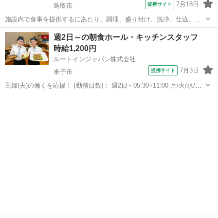
7月18日
提携サイト
鳥取市
施設内で食事を提供するにあたり、調理、盛り付け、洗浄、仕込、清
掃などの厨房内業務となります。 パート ◇各種手当 ◇随時昇給 ◇食
鳥取
鳥取市
キッチン
週2日～の朝食ホール・キッチンスタッフ
事補助 ◇制服貸与 ◇交通費支給(月2万円迄) ◇車通勤応相談 ・調理師
時給1,200円
免許または栄養士...
ルートインジャパン株式会社
7月3日
提携サイト
米子市
主婦(夫)の働くを応援！ [勤務日数]： 週2日~ 05:30~11:00 月/火/水/木/
金/土/日 などから選べます [勤務地・最寄駅]： 鳥取県米子市糀町2丁目
鳥取
米子市
キッチン
200 ホテルルートイン米子 米子駅徒歩10分 [職...