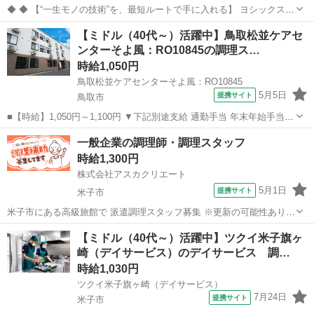
◆ ◆ 【“一生モノの技術”を、最短ルートで手に入れる】 ヨシックスフ
ーズが運営する寿司居酒屋「や台ずし」では、 鮮魚の一部を加工済み
鳥取
鳥取市
キッチン
【ミドル（40代～）活躍中】鳥取松並ケアセ
の状態で仕入れることで仕込みの負担を大幅に削減しています。 入社
ンターそよ風：RO10845の調理ス…
後は余計な工程に時間...
時給1,050円
鳥取松並ケアセンターそよ風：RO10845
5月5日
提携サイト
鳥取市
■【時給】1,050円～1,100円 ▼下記別途支給 通勤手当 年末年始手当：
380円/時 寸志あり：年2回（6月・12月） ※業績による ■鳥取県鳥取市
鳥取
鳥取市
キッチン
一般企業の調理師・調理スタッフ
松並町2丁目134 ■パート ■入社日応相談、新卒・第二新卒歓迎...
時給1,300円
株式会社アスカクリエート
5月1日
提携サイト
米子市
米子市にある高級旅館で 派遣調理スタッフ募集 ※更新の可能性あり
■■■■■■■■■■■■ 懐石料理を中心とした調理 を担当していただきま
鳥取
米子市
キッチン
【ミドル（40代～）活躍中】ツクイ米子旗ヶ
す。 経験、能力に合わせて仕事を おまかせしていきます。 料理も自
崎（デイサービス）のデイサービス 調…
分たちでお運びし...
時給1,030円
ツクイ米子旗ヶ崎（デイサービス）
7月24日
提携サイト
米子市