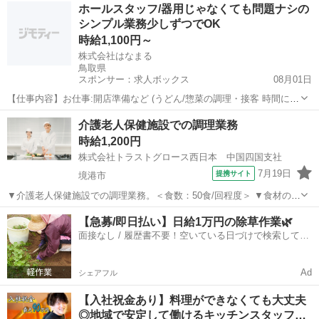
鳥取
西伯郡
キッチン
ホールスタッフ/器用じゃなくても問題ナシの
補助：あり 〇20代-60代女性スタッフ活躍中。 【必須資格・条件】 ◇
シンプル業務少しずつでOK
不問 ※お仕...
時給1,100円～
株式会社はなまる
鳥取県
スポンサー：求人ボックス
08月01日
【仕事内容】お仕事:開店準備など (うどん/惣菜の調理・接客 時間によ
る) 早朝は開店作業から。 お店を開けて、電気をつけて のぼりを出し
アルバイト・パート
介護老人保健施設での調理業務
て、店内清掃。 具体的に何をどうやるの?は、 もちろん最初にしっか
時給1,200円
りお教えします。 「一度で...
株式会社トラストグロース西日本 中国四国支社
7月19日
提携サイト
境港市
▼介護老人保健施設での調理業務。＜食数：50食/回程度＞ ▼食材の調
理、仕込み、刻み、盛付け、配膳・下膳、食器洗浄、清掃 等。 ▼制
鳥取
境港市
キッチン
【急募/即日払い】日給1万円の除草作業🌿
服：貸与あり。 ※採用後、入職前に健康診断・検便の提出必須。 〇屋
面接なし / 履歴書不要！空いている日づけで検索して即
外喫煙所有り。 〇20代...
日はたらける✨
Ad
シェアフル
【入社祝金あり】料理ができなくても大丈夫
◎地域で安定して働けるキッチンスタッフ…