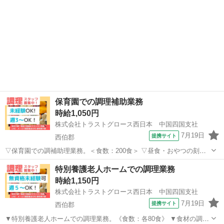
保育園での調理補助業務
時給1,050円
株式会社トラストグロース西日本 中国四国支社
7月19日
提携サイト
西伯郡
▽保育園での調補助理業務。＜食数：200食＞ ▽昼食・おやつの刻
み、盛付け、配膳、食器洗浄 等。 ▽制服：貸与あり。 〇食事：あ
鳥取
西伯郡
キッチン
特別養護老人ホームでの調理業務
り。 〇20代-60代女性スタッフ活躍中！ 【必須資格・条件】 ◇不問 ※
時給1,150円
お仕事No.CS...
株式会社トラストグロース西日本 中国四国支社
7月19日
提携サイト
西伯郡
▼特別養護老人ホームでの調理業務。《食数：各80食》 ▼食材の調