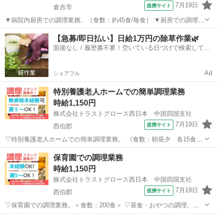
7月19日
提携サイト
倉吉市
▼病院内厨房での調理業務。［食数：約45食/毎食］ ▼厨房での調理・
盛付け・配膳・下膳・食器や調理器具の洗浄・下処理・清掃 等。 ▼
鳥取
倉吉市
キッチン
【急募/即日払い】日給1万円の除草作業🌿
制服：貸与あり。 〇20代-50代職員活躍中。 【必須資格・条件】 ◇不
面接なし / 履歴書不要！空いている日づけで検索して即
問 ※お仕事N...
日はたらける✨
Ad
シェアフル
特別養護老人ホームでの簡単調理業務
時給1,150円
株式会社トラストグロース西日本 中国四国支社
7月19日
提携サイト
西伯郡
▽特別養護老人ホームでの簡単調理業務。 《食数：朝昼夕 各15食／
職員体制：調理員1～2名/日 》 ▽パウチされたものの温め、刻み、盛
鳥取
西伯郡
キッチン
保育園での調理業務
付け、炊飯、みそ汁調理 等。 (クックチルの為、1から作ることはあ
時給1,150円
りません。) ▽制服：貸...
株式会社トラストグロース西日本 中国四国支社
7月19日
提携サイト
西伯郡
▽保育園での調理業務。＜食数：200食＞ ▽昼食・おやつの調理、仕
込み、盛付け、食器洗浄、食材発注 等。 ▽制服：貸与あり。 〇食事