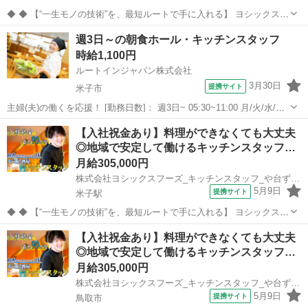
◆ ◆ 【“一生モノの技術”を、最短ルートで手に入れる】 ヨシックスフ
ーズが運営する寿司居酒屋「や台ずし」では、 鮮魚の一部を加工済み
鳥取
鳥取市
キッチン
週3日～の朝食ホール・キッチンスタッフ
の状態で仕入れることで仕込みの負担を大幅に削減しています。 入社
時給1,100円
後は余計な工程に時間...
ルートインジャパン株式会社
3月30日
提携サイト
米子市
主婦(夫)の働くを応援！ [勤務日数]： 週3日~ 05:30~11:00 月/火/水/木/
金/土/日 などから選べます [勤務地・最寄駅]： 鳥取県米子市糀町2丁目
鳥取
米子市
キッチン
【入社祝金あり】料理ができなくても大丈夫
200 ホテルルートイン米子 米子駅徒歩10分 [職...
◎地域で安定して働けるキッチンスタッフ…
月給305,000円
株式会社ヨシックスフーズ_キッチンスタッフ_や台ずし米子駅前町 (正社員)
5月9日
提携サイト
米子駅
◆ ◆ 【“一生モノの技術”を、最短ルートで手に入れる】 ヨシックスフ
ーズが運営する寿司居酒屋「や台ずし」では、 鮮魚の一部を加工済み
鳥取
米子市
米子駅
キッチン
【入社祝金あり】料理ができなくても大丈夫
の状態で仕入れることで仕込みの負担を大幅に削減しています。 入社
◎地域で安定して働けるキッチンスタッフ…
後は余計な工程に時間...
月給305,000円
株式会社ヨシックスフーズ_キッチンスタッフ_や台ずし鳥取駅前町 (正社員)
5月9日
提携サイト
鳥取市