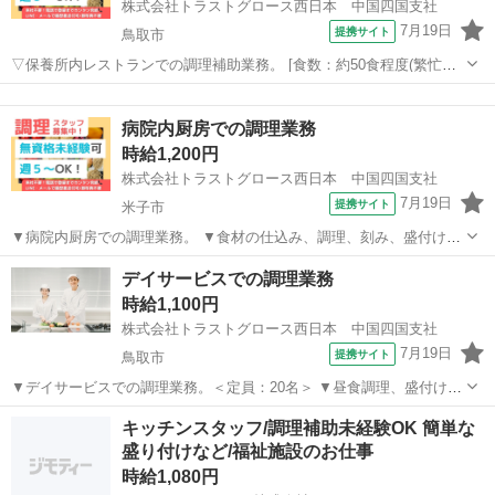
株式会社トラストグロース西日本 中国四国支社
7月19日
提携サイト
鳥取市
▽保養所内レストランでの調理補助業務。 [食数：約50食程度(繁忙期
は約200食程度)] ▽食材の盛付け、料理補充(ビュッフェ方式)、ホール
鳥取
鳥取市
キッチン
対応、食器洗浄 等。 ※レジ業務無しの為、現金を扱う心配はござい
病院内厨房での調理業務
ません！ ▽制服：貸...
時給1,200円
株式会社トラストグロース西日本 中国四国支社
7月19日
提携サイト
米子市
▼病院内厨房での調理業務。 ▼食材の仕込み、調理、刻み、盛付け、
食器洗浄、清掃 等。 ▼制服：貸与あり。 ※採用後、入職前に健康診
鳥取
米子市
キッチン
デイサービスでの調理業務
断・検便の提出必須。 〇20代-60代職員活躍中。 【必須資格・条件】
時給1,100円
◆不問 ※お仕...
株式会社トラストグロース西日本 中国四国支社
7月19日
提携サイト
鳥取市
▼デイサービスでの調理業務。＜定員：20名＞ ▼昼食調理、盛付け
等。 【必須資格・条件】 ◇不問 ※お仕事No.CS-7146G ご応募時に上
鳥取
鳥取市
キッチン
キッチンスタッフ/調理補助未経験OK 簡単な
記No.をお知らせ下さい♪ ★メールやLINEで履歴書のやりとり可♪履...
盛り付けなど/福祉施設のお仕事
時給1,080円