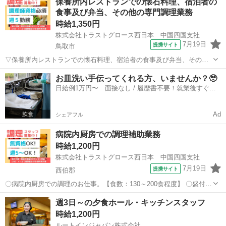
保養所内レストランでの懐石料理、宿泊者の
けか、メインだけの調理・検品 等) ▼制服：貸与あり。 〇20代-50代
食事及び弁当、その他の専門調理業務
スタッフ活躍中。 ...
時給1,350円
株式会社トラストグロース西日本 中国四国支社
7月19日
提携サイト
鳥取市
▽保養所内レストランでの懐石料理、宿泊者の食事及び弁当、その他
の専門調理業務を担当していただきます。 ▽制服：貸与あり。 ※採用
鳥取
鳥取市
キッチン
お皿洗い手伝ってくれる方、いませんか？🥹
後、入職前に健康診断・検便の提出必須。 〇屋外喫煙所有り。 《必須
日給例1万円〜 面接なし / 履歴書不要！就業後すぐに
資格》 ◇調理師 《必須...
お給料がもらえる✨
Ad
シェアフル
病院内厨房での調理補助業務
時給1,200円
株式会社トラストグロース西日本 中国四国支社
7月19日
提携サイト
西伯郡
〇病院内厨房での調理のお仕事。【食数：130～200食程度】 〇盛付
け・配膳・仕込み・食器洗浄・掃除 等。 ●難しい調理作業はなく、
鳥取
西伯郡
キッチン
週3日～の夕食ホール・キッチンスタッフ
病院給食調理のお仕事が初めての方でも大丈夫！ ●もちろん経験者歓
時給1,200円
迎！ ［必須資格］ ◇...
ルートインジャパン株式会社