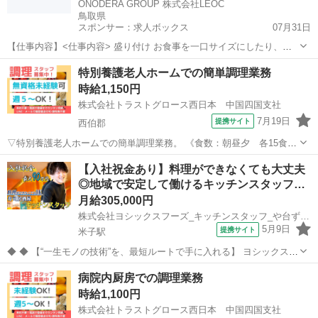
ONODERA GROUP 株式会社LEOC
鳥取県
スポンサー：求人ボックス
07月31日
【仕事内容】<仕事内容> 盛り付け お食事を一口サイズにしたり、刻
んだりミキサーにかけたりと 食形態を変化させるのも調理補助の仕事
アルバイト・パート
特別養護老人ホームでの簡単調理業務
です。 トレイに食事を移す際はご利用者様毎に どの食事を提供をする
時給1,150円
かが記載されている 食札を確認しな...
株式会社トラストグロース西日本 中国四国支社
7月19日
提携サイト
西伯郡
▽特別養護老人ホームでの簡単調理業務。 《食数：朝昼夕 各15食／
職員体制：調理員1～2名/日 》 ▽パウチされたものの温め、刻み、盛
鳥取
西伯郡
キッチン
【入社祝金あり】料理ができなくても大丈夫
付け、炊飯、みそ汁調理 等。 (クックチルの為、1から作ることはあ
◎地域で安定して働けるキッチンスタッフ…
りません。) ▽制服：貸...
月給305,000円
株式会社ヨシックスフーズ_キッチンスタッフ_や台ずし米子駅前町 (正社員)
5月9日
提携サイト
米子駅
◆ ◆ 【“一生モノの技術”を、最短ルートで手に入れる】 ヨシックスフ
ーズが運営する寿司居酒屋「や台ずし」では、 鮮魚の一部を加工済み
鳥取
米子市
米子駅
キッチン
病院内厨房での調理業務
の状態で仕入れることで仕込みの負担を大幅に削減しています。 入社
時給1,100円
後は余計な工程に時間...
株式会社トラストグロース西日本 中国四国支社