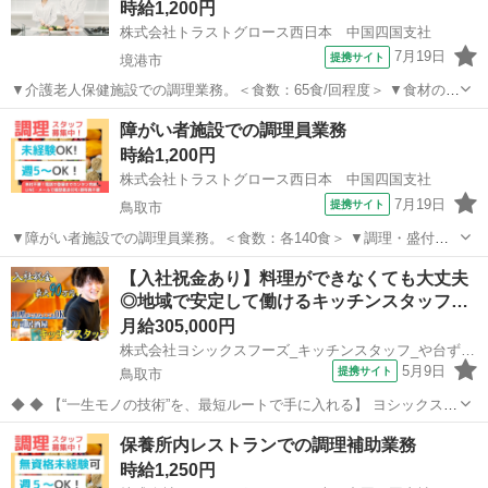
時給1,200円
株式会社トラストグロース西日本 中国四国支社
7月19日
提携サイト
境港市
▼介護老人保健施設での調理業務。＜食数：65食/回程度＞ ▼食材の調
理、仕込み、刻み、盛付け、配膳・下膳、食器洗浄、清掃 等。 ▼制
鳥取
境港市
キッチン
障がい者施設での調理員業務
服：貸与あり。 ※採用後、入職前に健康診断・検便の提出必須。 〇屋
時給1,200円
外喫煙所有り。 〇20代...
株式会社トラストグロース西日本 中国四国支社
7月19日
提携サイト
鳥取市
▼障がい者施設での調理員業務。＜食数：各140食＞ ▼調理・盛付
け・食器洗浄 等。 ※食器洗浄：業務用ベルトコンベア式食器洗浄機
鳥取
鳥取市
キッチン
【入社祝金あり】料理ができなくても大丈夫
使用。 ▼制服：貸与あり。 〇20代-60代職員活躍中。 【必須資格・条
◎地域で安定して働けるキッチンスタッフ…
件】 ◇不問 ※お...
月給305,000円
株式会社ヨシックスフーズ_キッチンスタッフ_や台ずし末広温泉町 (正社員)
5月9日
提携サイト
鳥取市
◆ ◆ 【“一生モノの技術”を、最短ルートで手に入れる】 ヨシックスフ
ーズが運営する寿司居酒屋「や台ずし」では、 鮮魚の一部を加工済み
鳥取
鳥取市
キッチン
保養所内レストランでの調理補助業務
の状態で仕入れることで仕込みの負担を大幅に削減しています。 入社
時給1,250円
後は余計な工程に時間...