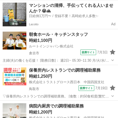
の専門調理業務を担当していただきます。 ▽制服：貸与あり。 ※採用
鳥取
鳥取市
キッチン
マンションの清掃、手伝ってくれる人いませ
後、入職前に健康診断・検便の提出必須。 〇屋外喫煙所有り。 《必須
んか？😭🙏
資格》 ◇調理師 《必須...
日給例1万円〜 / 登録不要！高時給求人多数✨
Ad
Lacotto
朝食ホール・キッチンスタッフ
時給1,100円
ルートインジャパン株式会社
7月3日
提携サイト
倉吉市
主婦(夫)の働くを応援！ [勤務日数]： 週2日~ 05:30~11:30 月/火/水/木/
金/土/日 などから選べます [勤務地・最寄駅]： 鳥取県倉吉市上井字五
鳥取
倉吉市
キッチン
保養所内レストランでの調理補助業務
反田320番地11 ホテルルートイン倉吉駅前 倉吉駅徒歩...
時給1,250円
株式会社トラストグロース西日本 中国四国支社
7月19日
提携サイト
鳥取市
▽保養所内レストランでの調理補助業務。 [食数：約50食程度(繁忙期
は約200食程度)] ▽食材の盛付け、食器洗浄、配膳 等。 ▽制服：貸
鳥取
鳥取市
キッチン
病院内厨房での調理補助業務
与あり。 〇屋外喫煙所有り。 〇20代-60代職員活躍中。 【必須資格・
時給1,200円
条件】 ◇...
株式会社トラストグロース西日本 中国四国支社