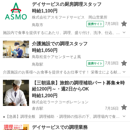
デイサービスの厨房調理スタッフ
時給1,100円
株式会社アスモフードサービス 岡山営業所
7月18日
提携サイト
鳥取市
施設内で食事を提供するにあたり、調理、盛り付け、洗浄、仕込、清
掃などの厨房内業務となります。 パート ◇各種手当 ◇随時昇給 ◇食
鳥取
鳥取市
キッチン
介護施設での調理スタッフ
事補助 ◇制服貸与 ◇交通費支給(月2万円迄) ◇車通勤応相談 ・調理師
時給1,050円
免許または栄養士...
鳥取松並ケアセンターそよ風
7月18日
提携サイト
鳥取駅
介護施設のお客様へお食事を提供するお仕事です！ 栄養士による献立
をもとに、調理業務等をお願いします。 ・調理業務全般 ・食材の検
鳥取
鳥取市
鳥取駅
キッチン
【三朝温泉】旅館の調理補助パート募集★時
品、在庫管理 ・配膳下膳、食器類の洗浄 ・厨房内の清掃、衛生管理
給1200円～・週2日からOK
・帳票類の作成、管理 ※時間に...
時給1,200円
株式会社ラークコーポレーション
倉吉駅
7月16日
●【急募】調理全般 調理補助 ・調理師の指示の下、調理場内で食材
の洗浄や切込み、食器の準備や洗浄、調理器具の用意・片付けなどを
鳥取
東伯郡
倉吉駅
キッチン
パート
デイサービスでの調理業務
行う。その他に盛付、調理の下ごしらえ器の準備、料理の搬送なども