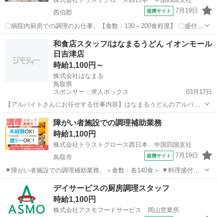
7月19日
提携サイト
西伯郡
〇病院内厨房での調理のお仕事。【食数：130～200食程度】 〇盛付
け・配膳・仕込み・食器洗浄・掃除 等。 ●難しい調理作業はなく、
鳥取
西伯郡
キッチン
和食店スタッフ/はなまるうどん イオンモール
病院給食調理のお仕事が初めての方でも大丈夫！ ●もちろん経験者歓
日吉津店
迎！ ［必須資格］ ◇...
時給1,100円～
株式会社はなまる
鳥取県
スポンサー：求人ボックス
03月17日
【アルバイトさんにお任せする仕事内容】はなまるうどんのアルバイ
ト セルフ方式のうどん屋「はなまるうどん」で、うどんの製造と接客
アルバイト・パート
障がい者施設での調理補助業務
をお任せ! はなまるうどんでは充実した研修とトレーニングガイドがあ
時給1,100円
るから、飲食店で働いたことがない方も安...
株式会社トラストグロース西日本 中国四国支社
7月19日
提携サイト
鳥取市
▼障がい者施設での調理補助業務。＜食数：各140食＞ ▼料理盛付
け・食器洗浄 等もくもく作業。 ※食器洗浄：業務用ベルトコンベア
鳥取
鳥取市
キッチン
デイサービスの厨房調理スタッフ
式食器洗浄機使用。 ▼制服：貸与あり。 〇20代-60代職員活躍中。
時給1,100円
【必須資格・条件】 ◇...
株式会社アスモフードサービス 岡山営業所