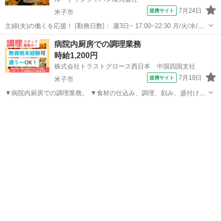
7月24日
提携サイト
米子市
主婦(夫)の働くを応援！ [勤務日数]： 週3日~ 17:00~22:30 月/火/水/木/
金/土/日 などから選べます [勤務地・最寄駅]： 鳥取県米子市糀町2丁目
鳥取
米子市
キッチン
病院内厨房での調理業務
200 ホテルルートイン米子 米子駅徒歩10分 [職...
時給1,200円
株式会社トラストグロース西日本 中国四国支社
7月19日
提携サイト
米子市
▼病院内厨房での調理業務。 ▼食材の仕込み、調理、刻み、盛付け、
食器洗浄、清掃 等。 ▼制服：貸与あり。 ※採用後、入職前に健康診
鳥取
米子市
キッチン
断・検便の提出必須。 〇20代-60代職員活躍中。 【必須資格・条件】
◆不問 ※お仕...