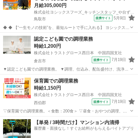
月給305,000円
株式会社ヨシックスフーズ_キッチンスタッフ_や台ずし鳥取駅前町 (正社員)
5月9日
提携サイト
鳥取市
◆ ◆ 【“一生モノの技術”を、最短ルートで手に入れる】 ヨシックスフ
ーズが運営する寿司居酒屋「や台ずし」では、 鮮魚の一部を加工済み
鳥取
鳥取市
キッチン
認定こども園での調理業務
の状態で仕入れることで仕込みの負担を大幅に削減しています。 入社
時給1,200円
後は余計な工程に時間...
株式会社トラストグロース西日本 中国四国支社
7月19日
提携サイト
倉吉市
▼認定こども園での調理業務。 ▼調理、仕込み、配缶盛付け、洗浄、
清掃 等。 ▼制服：貸与あり。 ※採用後、入職前に健康診断・検便の
鳥取
倉吉市
キッチン
保育園での調理業務
提出必須。 〇食事：360円/日 〇20代-60代女性スタッフ活躍中。 【必
時給1,150円
須資格・条件】...
株式会社トラストグロース西日本 中国四国支社
7月19日
提携サイト
西伯郡
▽保育園での調理業務。＜食数：200食＞ ▽昼食・おやつの調理、仕
込み、盛付け、食器洗浄、食材発注 等。 ▽制服：貸与あり。 〇食事
鳥取
西伯郡
キッチン
【単発 / 3時間だけ】マンション内清掃
補助：あり 〇20代-60代女性スタッフ活躍中。 【必須資格・条件】 ◇
履歴書・面接なし！すぐお給料がもらえるバイトアプリ
不問 ※お仕...