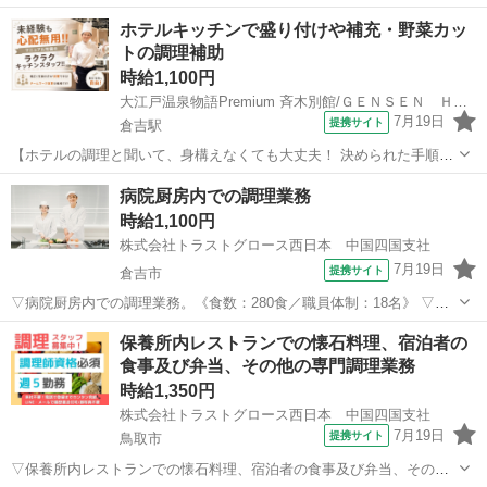
ホテルキッチンで盛り付けや補充・野菜カッ
トの調理補助
時給1,100円
大江戸温泉物語Premium 斉木別館/ＧＥＮＳＥＮ ＨＯＬＤＩＮＧＳ株式会社
7月19日
提携サイト
倉吉駅
【ホテルの調理と聞いて、身構えなくても大丈夫！ 決められた手順に
沿って進める、覚えやすいキッチンのお仕事です】 ホテルのキッチン
鳥取
東伯郡
倉吉駅
キッチン
病院厨房内での調理業務
と聞くと、「料理の経験が必要そう」「専門的で難しそう」と思われ
時給1,100円
るかもしれません。 しかし、当...
株式会社トラストグロース西日本 中国四国支社
7月19日
提携サイト
倉吉市
▽病院厨房内での調理業務。《食数：280食／職員体制：18名》 ▽調
理、切込み、盛付け、配膳、洗浄 等。 ※カットは機械(スライサー)
鳥取
倉吉市
キッチン
保養所内レストランでの懐石料理、宿泊者の
も使用するので、包丁の苦手な方も安心！ ▽制服：貸与あり。 ※採用
食事及び弁当、その他の専門調理業務
後、入職前に検便の提出必...
時給1,350円
株式会社トラストグロース西日本 中国四国支社
7月19日
提携サイト
鳥取市
▽保養所内レストランでの懐石料理、宿泊者の食事及び弁当、その他