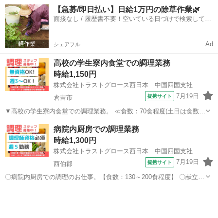
金/土/日 などから選べます [勤務地・最寄駅]： 鳥取県倉吉市上井字五
鳥取
倉吉市
キッチン
【急募/即日払い】日給1万円の除草作業🌿
反田320番地11 ホテルルートイン倉吉駅前 倉吉駅徒歩...
面接なし / 履歴書不要！空いている日づけで検索して即
日はたらける✨
Ad
シェアフル
高校の学生寮内食堂での調理業務
時給1,150円
株式会社トラストグロース西日本 中国四国支社
7月19日
提携サイト
倉吉市
▼高校の学生寮内食堂での調理業務。 ≪食数：70食程度(土日は食数
減)/職員2名体制≫ ▼厨房にて、夕食の簡単な調理・盛付け・洗浄
鳥取
倉吉市
キッチン
病院内厨房での調理業務
等。 《必須資格》 ◇不問 《必須条件》 ◇調理業務経験者 ※お仕事
時給1,300円
No.CS-704...
株式会社トラストグロース西日本 中国四国支社
7月19日
提携サイト
西伯郡
〇病院内厨房での調理のお仕事。【食数：130～200食程度】 〇献立に
沿っての調理・盛付け・配膳・仕込み・食器洗浄・掃除 等。 ●難し
鳥取
西伯郡
キッチン
い調理作業はなく、病院給食調理のお仕事が初めての方でも大丈夫！
●もちろん経験者歓迎！ ...