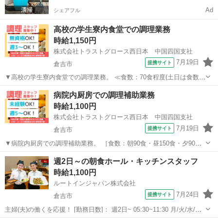
Ad
シェアフル
高校の学生寮内食堂での調理業務
時給1,150円
株式会社トラストグロース西日本 中国四国支社
7月19日
提携サイト
倉吉市
▼高校の学生寮内食堂での調理業務。 ≪食数：70食程度(土日は食数
減)/職員2名体制≫ ▼厨房にて、夕食の簡単な調理・盛付け・洗浄
鳥取
倉吉市
キッチン
病院内厨房での調理補助業務
等。 《必須資格》 ◇不問 《必須条件》 ◇調理業務経験者 ※お仕事
時給1,100円
No.CS-704...
株式会社トラストグロース西日本 中国四国支社
7月19日
提携サイト
倉吉市
▼病院内厨房での調理補助業務。 ［食数：朝90食・昼150食・夕90食
／職員体制：15名(20代～60代活躍中)］ ▼食材の仕込み、切り込み、
鳥取
倉吉市
キッチン
週2日～の朝食ホール・キッチンスタッフ
盛付け、食器洗浄 等。 ▼制服：貸与あり。 〇お子様の行事・体調面
時給1,100円
でのお休みや...
ルートインジャパン株式会社
7月24日
提携サイト
倉吉市
主婦(夫)の働くを応援！ [勤務日数]： 週2日~ 05:30~11:30 月/火/水/木/