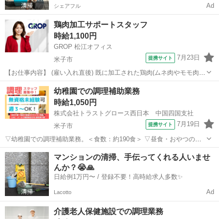
Ad
シェアフル
鶏肉加工サポートスタッフ
時給1,100円
GROP 松江オフィス
7月23日
提携サイト
米子市
【お仕事内容】 (雇い入れ直後) 既に加工された鶏肉(ムネ肉やモモ肉)
の不要な部分のカット業務をお願いいたします。 もし部分的に見落と
鳥取
米子市
キッチン
幼稚園での調理補助業務
しがあっても大丈夫です。 後ろで同じ作業を行っている他のスタッフ
時給1,050円
が対応しますので、心配無用...
株式会社トラストグロース西日本 中国四国支社
7月19日
提携サイト
米子市
▽幼稚園での調理補助業務。＜食数：約190食＞ ▽昼食・おやつの刻
み、盛付け、食器洗浄、清掃 等。 ▽制服：貸与あり。 ●20代-60代女
鳥取
米子市
キッチン
マンションの清掃、手伝ってくれる人いませ
性スタッフ活躍中。 【必須資格・条件】 ◇不問 ※お仕事No.CS-
んか？😭🙏
6644A ...
日給例1万円〜 / 登録不要！高時給求人多数✨
Ad
Lacotto
介護老人保健施設での調理業務