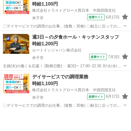
時給1,100円
あります。 ●休暇・...
株式会社トラストグロース西日本 中国四国支社
6月17日
提携サイト
米子市
〇デイサービスでの調理のお仕事。(食数：30食) 〇献立に沿っての調
理・盛付け・配膳・仕込み・食器洗浄・発注 等。 ●難しい調理作業
鳥取
米子市
キッチン
週3日～の夕食ホール・キッチンスタッフ
はなく、給食調理のお仕事が初めての方でも大丈夫！ ●午前のみの勤
時給1,200円
務なので、扶養内勤務・Ｗワ...
ルートインジャパン株式会社
7月3日
提携サイト
米子市
主婦(夫)の働くを応援！ [勤務日数]： 週3日~ 17:00~22:30 月/火/水/木/
金/土/日 などから選べます [勤務地・最寄駅]： 鳥取県米子市糀町2丁目
鳥取
米子市
キッチン
デイサービスでの調理業務
200 ホテルルートイン米子 米子駅徒歩10分 [職...
時給1,100円
株式会社トラストグロース西日本 中国四国支社
6月17日
提携サイト
米子市
〇デイサービスでの調理のお仕事。(食数：30食) 〇献立に沿っての調
理・盛付け・配膳・仕込み・食器洗浄・発注 等。 ●難しい調理作業
鳥取
米子市
キッチン
はなく、給食調理のお仕事が初めての方でも大丈夫！ ●午前のみの勤
務なので、扶養内勤務・Ｗワ...