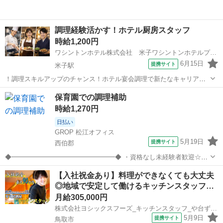
調理経験活かす！ホテル厨房スタッフ
時給1,200円
ワシントンホテル株式会社 米子ワシントンホテルプラザ
6月15日
提携サイト
米子駅
！調理スキルアップのチャンス！ホテル宴会調理で新たなキャリアを
築きませんか！ 米子ワシントンホテルで、あなたの調理経験を新しい
鳥取
米子市
米子駅
キッチン
保育園での調理補助
ステージで活かしませんか！ 時給1,200円、週4～5日のシフト制で働
時給1,270円
きやすい環境です。 ホテ...
日払い
GROP 松江オフィス
5月19日
提携サイト
西伯郡
◆━━━━━━━━━━━━━━━━◆ ・資格なし未経験者歓迎☆彡
・残業なしでプライベート充実♪ ・昼食ありでお昼楽ちん♪
鳥取
西伯郡
キッチン
【入社祝金あり】料理ができなくても大丈夫
◆━━━━━━━━━━━━━━━━◆ (雇入れ直後) ＜具体的なお仕
◎地域で安定して働けるキッチンスタッフ…
事内容＞ 保育園の調理場にて...
月給305,000円
株式会社ヨシックスフーズ_キッチンスタッフ_や台ずし末広温泉町 (正社員)
5月9日
提携サイト
鳥取市