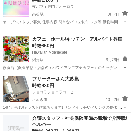
時給1,100円
者手当支給） 研修あり（...
夜パフェ専門店オーロラ
高松駅
11月17日
オープンスタッフ募集 仕事内容 簡単なパフェ制作 レジ等 勤務時間
①16時～20時 時給1000円 ②20時～24時半 時給1100円 ③16時～24時
香川
高松市
高松駅
カフェ
スタッフ
半 時給1100円 勤務時間内応相談できます。 資格 学生可 ...
カフェ ホール/キッチン アルバイト募集
時給850円
Hawaiian Moanacafe
潟元駅
6月26日
飲食店（飲食業態・店舗名：ハワイアンモアナカフェ）のキッチンス
タッフ/調理補助）をお任せします。調理補助・配膳・ドリンクやデザ
香川
高松市
潟元駅
カフェ
スタッフ
フリーターさん大募集
ート作り等対応などをお願いします。未経験からできるお仕事なの
時給830円
で、安心してご応募ください
ショコラショコラコーヒー
さぬき市
10月2日
14時から19時(ラスト作業あります) サンドイッチやドリンクの提供 ド
ライブスルーや店頭でのオーダー取り 学生さんや主婦さん沢山の方が
香川
さぬき市
カフェ
介護スタッフ・社会保険完備の職場で介護職/
います。
ヘルパー