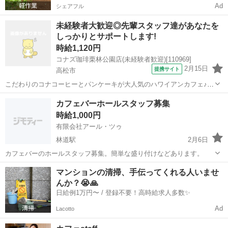
Ad
シェアフル
未経験者大歓迎◎先輩スタッフ達があなたを
しっかりとサポートします!
時給1,120円
コナズ珈琲栗林公園店(未経験者歓迎)[110969]
2月15日
提携サイト
高松市
こだわりのコナコーヒーとパンケーキが大人気のハワイアンカフェ♪
日常を少し離れ、「ハワイ」を感じながらゆったり過ごせる、落ち着
香川
高松市
カフェ
カフェバーホールスタッフ募集
いた雰囲気のお店です。 働きやすい環境づくりにもこだわり、居心地
時給1,000円
の良さは抜群◎ 働く曜日やシフト...
有限会社アール・ツゥ
林道駅
2月6日
カフェバーのホールスタッフ募集。簡単な盛り付けなどあります。
香川
高松市
林道駅
カフェ
スタッフ
マンションの清掃、手伝ってくれる人いませ
んか？😭🙏
日給例1万円〜 / 登録不要！高時給求人多数✨
Ad
Lacotto