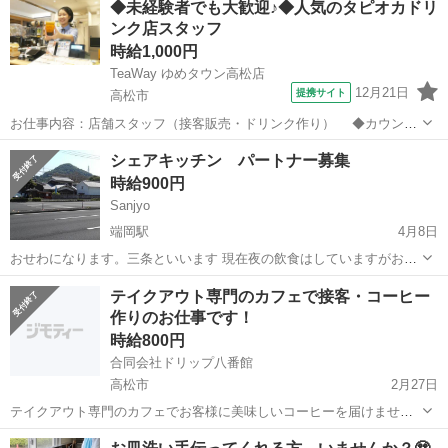
◆未経験者でも大歓迎♪◆人気のタピオカドリ
ンク店スタッフ
時給1,000円
TeaWay ゆめタウン高松店
12月21日
提携サイト
高松市
お仕事内容：店舗スタッフ（接客販売・ドリンク作り） ◆カウンタ
ーでのオーダー対応、レジ業務 ◆シェイカーを使ったドリンク作り
香川
高松市
カフェ
シェアキッチン パートナー募集
◆タピオカ等の仕込み ◆店内の環境整備、ディスプレイ、清掃 な
時給900円
どをご担当いただきます。 ...
Sanjyo
端岡駅
4月8日
おせわになります。三条といいます 現在夜の飲食はしていますがお昼
はキッチンが空いています。 もしシェアできるならと思い書かせても
香川
高松市
端岡駅
カフェ
テイクアウト専門のカフェで接客・コーヒー
らいました。 週2や週4で すこし飲食をやってみたいなどありました
作りのお仕事です！
ら ご相談にのります。
時給800円
合同会社ドリップ八番館
高松市
2月27日
テイクアウト専門のカフェでお客様に美味しいコーヒーを届けません
か？ 勤務時間は朝7:00から朝9:30までの非常に早い時間帯です！ 朝に
香川
高松市
カフェ