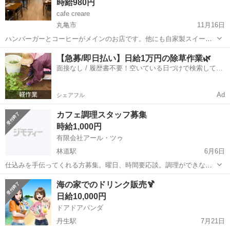
時給980円
cafe creare
丸亀市
11月16日
ハンバーガーとコーヒーがメインのお店です。他にも自家製スイーツ
やドリンク、ノンアルカクテルなどもあります。 メインは厨房での調
香川
丸亀市
カフェ
スタッフ
【急募/即日払い】日給1万円の除草作業🌿
理補助作業ですが、ホールやレジなどもお願いします。 体力を使うよ
面接なし / 履歴書不要！空いている日づけで検索して即
うな作業ではないので、未経...
日はたらける✨
Ad
シェアフル
カフェ調理スタッフ募集
時給1,000円
有限会社アール・ツゥ
林道駅
6月6日
仕込みを手伝ってくれる方募集。曜日、時間要応談。調理ができない
人は不可。研修期間あり９００円～/ｈになります。
香川
高松市
林道駅
カフェ
スタッフ
海の家でのドリンク販売🍹
日給10,000円
ドアドアパンダ
丹生駅
7月21日