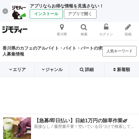
アプリならお得な情報を見逃さない！
インストール
アプリで開く
香川県
検索
ログイン
投稿
香川県のカフェのアルバイト・バイト・パートの求
人気キーワード
人募集情報
エリア
ジャンル
詳細
新着順
【急募/即日払い】日給1万円の除草作業🌿
面接なし / 履歴書不要！空いている日づけで検索して即
日はたらける✨