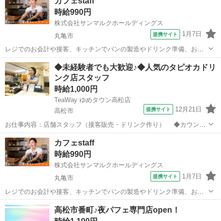
カフェstaff
時給990円
株式会社サンマルクホールディングス
1月7日
提携サイト
丸亀市
レジでのお会計や接客、キッチンでパンの製造やドリンク準備、お出
迎えや席へのご案内などを行います。 アルバイト,パート 従業員割引
香川
丸亀市
カフェ
◆未経験者でも大歓迎♪◆人気のタピオカドリ
あり 扶養枠内調整可 昇給 社会保険制度 店舗責任者へ昇格あり（責任
ンク店スタッフ
者手当支給） 研修あり（...
時給1,000円
TeaWay ゆめタウン高松店
12月21日
提携サイト
高松市
お仕事内容：店舗スタッフ（接客販売・ドリンク作り） ◆カウンタ
ーでのオーダー対応、レジ業務 ◆シェイカーを使ったドリンク作り
香川
高松市
カフェ
カフェstaff
◆タピオカ等の仕込み ◆店内の環境整備、ディスプレイ、清掃 な
時給990円
どをご担当いただきます。 ...
株式会社サンマルクホールディングス
1月7日
提携サイト
丸亀市
レジでのお会計や接客、キッチンでパンの製造やドリンク準備、お出
迎えや席へのご案内などを行います。 アルバイト,パート 従業員割引
香川
丸亀市
カフェ
高松市番町♪夜パフェ専門店open！
あり 扶養枠内調整可 昇給 社会保険制度 店舗責任者へ昇格あり（責任