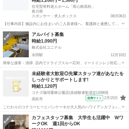
時給1,260円～1,380円
住宅型有料老人ホーム「医心館高松」
香川県
スポンサー：求人ボックス
08月06日
【仕事内容】施設内にお住まいのご入居者様へ、看護師と連携して介
護サービスを提供します。 身体介護や生活援助など、日常生活を支え
アルバイト・パート
アルバイト募集
るケアを担当していただきます。 医療ケアが必要な方もいらっしゃい
時給1,090円
ますが、看護師が24時間常駐しているため...
株式会社ユニテル
水田駅
12月10日
簡単な接客・清掃. 店内でドライブスルー応対、イートインレジ対応が
メインです。 他女性スタッフ3名のシフト制です。
香川
高松市
水田駅
カフェ
未経験者大歓迎◎先輩スタッフ達があなたを
しっかりとサポートします!
時給1,120円
コナズ珈琲栗林公園店(未経験者歓迎)[110969]
2月15日
提携サイト
高松市
こだわりのコナコーヒーとパンケーキが大人気のハワイアンカフェ♪
日常を少し離れ、「ハワイ」を感じながらゆったり過ごせる、落ち着
香川
高松市
カフェ
カフェスタッフ募集 大学生も活躍中 Wワ
いた雰囲気のお店です。 働きやすい環境づくりにもこだわり、居心地
ークOK 週1回からOK
の良さは抜群◎ 働く曜日やシフト...