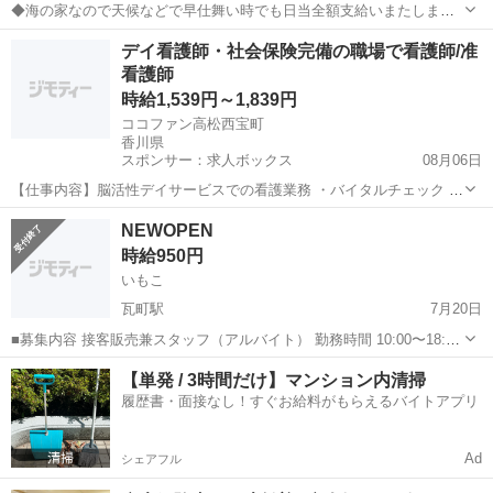
◆海の家なので天候などで早仕舞い時でも日当全額支給いまたしま
す。 →時給換算1,250円以上（休憩1時間として） ◆雨天はお休みで
香川
東かがわ市
丹生駅
カフェ
海の家
デイ看護師・社会保険完備の職場で看護師/准
す。 ◆リゾートバイト感覚で働いてみませんか？？^_^
看護師
時給1,539円～1,839円
ココファン高松西宝町
香川県
スポンサー：求人ボックス
08月06日
【仕事内容】脳活性デイサービスでの看護業務 ・バイタルチェック ・
投薬 ・食事補助 ・健康管理 など 雇用期間3ヶ月(原則更新、更新上限
アルバイト・パート
NEWOPEN
なし) 従事すべき業務の変更の範囲:変更なし 就業場所の変更の範囲:転
時給950円
居を伴わない範囲で可能性...
いもこ
瓦町駅
7月20日
■募集内容 接客販売兼スタッフ（アルバイト） 勤務時間 10:00〜18:00
週1〜からの勤務可 1日3h〜OK 仕事内容 接客・レジ対応・調理・管理
香川
高松市
瓦町駅
カフェ
スタッフ
【単発 / 3時間だけ】マンション内清掃
業務 ■応募条件 明るくコミュニケーション...
履歴書・面接なし！すぐお給料がもらえるバイトアプリ
Ad
シェアフル