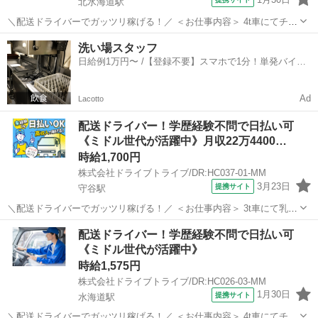
北水海道駅
＼配送ドライバーでガッツリ稼げる！／ ＜お仕事内容＞ 4t車にてチル
ド商品のルート配送業務 ■車種・内容：DR:4t ■商品：食品 ■配送先：
茨城
坂東市
北水海道駅
デリバリー
洗い場スタッフ
センター ■配送件数：3～5件 ＜必須資格＞ 中型免許(8t限定)MT ...
日給例1万円〜 /【登録不要】スマホで1分！単発バイト
一括検索✨
Ad
Lacotto
配送ドライバー！学歴経験不問で日払い可
《ミドル世代が活躍中》月収22万4400…
時給1,700円
株式会社ドライブトライブ/DR:HC037-01-MM
3月23日
提携サイト
守谷駅
＼配送ドライバーでガッツリ稼げる！／ ＜お仕事内容＞ 3t車にて乳製
品の配送業務 ■車種・内容：DR:3t＋作業 ■商品：食品 ■配送先：セン
茨城
守谷市
守谷駅
デリバリー
配送ドライバー！学歴経験不問で日払い可
ター ■配送件数：1～2件 ＜必須資格＞ 準中型免許(限定解除済
《ミドル世代が活躍中》
み)MT ...
時給1,575円
株式会社ドライブトライブ/DR:HC026-03-MM
1月30日
提携サイト
水海道駅
＼配送ドライバーでガッツリ稼げる！／ ＜お仕事内容＞ 4t車にてチル