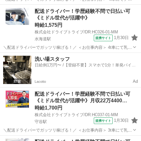
ド品の配送業務 ■車種・内容：DR:4t＋作業 ■商品：食品 ■配送先：ド
茨城
常総市
水海道駅
デリバリー
配送ドライバー！学歴経験不問で日払い可
ラッグストアのセンター ■配送件数：3件 ＜必須資格＞ 中型免許(8t
《ミドル世代が活躍中》
限定)...
時給1,575円
株式会社ドライブトライブ/DR:HC026-01-MM
1月30日
提携サイト
水海道駅
＼配送ドライバーでガッツリ稼げる！／ ＜お仕事内容＞ 4t車にて乳製
品等の配送業務 ■車種・内容：DR:4t＋作業 ■商品：食品 ■配送先：ス
茨城
常総市
水海道駅
デリバリー
洗い場スタッフ
ーパー＆ドラッグストアのセンター ■配送件数：2～4件 ＜必須資格
日給例1万円〜 /【登録不要】スマホで1分！単発バイト
＞ 中型免...
一括検索✨
Ad
Lacotto
配送ドライバー！学歴経験不問で日払い可
《ミドル世代が活躍中》月収22万4400…
時給1,700円
株式会社ドライブトライブ/DR:HC037-01-MM
1月30日
提携サイト
守谷駅
＼配送ドライバーでガッツリ稼げる！／ ＜お仕事内容＞ 3t車にて乳製
品の配送業務 ■車種・内容：DR:3t＋作業 ■商品：食品 ■配送先：セン
茨城
守谷市
守谷駅
デリバリー