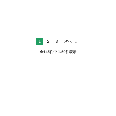
茨城
守谷市
守谷駅
デリバリー
ター ■配送件数：1～2件 ＜必須資格＞ 準中型免許(限定解除済
み)MT ...
1
2
3
次へ
全145件中 1-50件表示