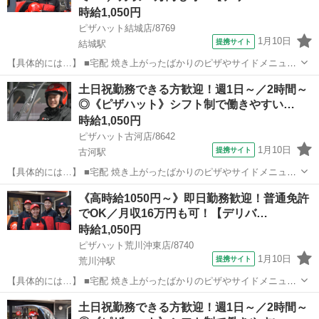
時給1,050円
ピザハット結城店/8769
1月10日
提携サイト
結城駅
【具体的には…】 ■宅配 焼き上がったばかりのピザやサイドメニュー
を、 美味しくお客様に召し上がっていただくために安全運転で商品を
茨城
結城市
結城駅
デリバリー
土日祝勤務できる方歓迎！週1日～／2時間～
お届けします。 ①地図で住所とルートをチェック ②オーダーシートに
◎《ピザハット》シフト制で働きやすい…
記載のある商品を保温バッグに...
時給1,050円
ピザハット古河店/8642
1月10日
提携サイト
古河駅
【具体的には…】 ■宅配 焼き上がったばかりのピザやサイドメニュー
を、 美味しくお客様に召し上がっていただくために安全運転で商品を
茨城
古河市
古河駅
デリバリー
《高時給1050円～》即日勤務歓迎！普通免許
お届けします。 ①地図で住所とルートをチェック ②オーダーシートに
でOK／月収16万円も可！【デリバ…
記載のある商品を保温バッグに...
時給1,050円
ピザハット荒川沖東店/8740
1月10日
提携サイト
荒川沖駅
【具体的には…】 ■宅配 焼き上がったばかりのピザやサイドメニュー
を、 美味しくお客様に召し上がっていただくために安全運転で商品を
茨城
土浦市
荒川沖駅
デリバリー
土日祝勤務できる方歓迎！週1日～／2時間～
お届けします。 ①地図で住所とルートをチェック ②オーダーシートに