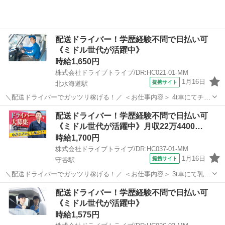
配送ドライバー！学歴経験不問で日払い可
《ミドル世代が活躍中》
時給1,650円
株式会社ドライブトライブ/DR:HC021-01-MM
1月16日
提携サイト
北水海道駅
＼配送ドライバーでガッツリ稼げる！／ ＜お仕事内容＞ 4t車にてチル
ド商品のルート配送業務 ■車種・内容：DR:4t ■商品：食品 ■配送先：
茨城
坂東市
北水海道駅
デリバリー
配送ドライバー！学歴経験不問で日払い可
センター ■配送件数：3～5件 ＜必須資格＞ 中型免許(8t限定)MT ...
《ミドル世代が活躍中》月収22万4400…
時給1,700円
株式会社ドライブトライブ/DR:HC037-01-MM
1月16日
提携サイト
守谷駅
＼配送ドライバーでガッツリ稼げる！／ ＜お仕事内容＞ 3t車にて乳製
品の配送業務 ■車種・内容：DR:3t＋作業 ■商品：食品 ■配送先：セン
茨城
守谷市
守谷駅
デリバリー
配送ドライバー！学歴経験不問で日払い可
ター ■配送件数：1～2件 ＜必須資格＞ 準中型免許(限定解除済
《ミドル世代が活躍中》
み)MT ...
時給1,575円