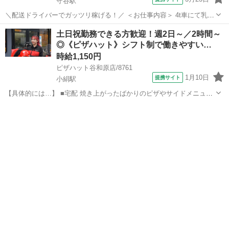
守谷駅
＼配送ドライバーでガッツリ稼げる！／ ＜お仕事内容＞ 4t車にて乳製
品の配送業務 ■車種・内容：DR:4t＋作業 ■商品：食品 ■配送先：セン
茨城
守谷市
守谷駅
デリバリー
土日祝勤務できる方歓迎！週2日～／2時間～
ター ■配送件数：1～2件 ＜必須資格＞ 中型免許(8t限定)MT 派遣...
◎《ピザハット》シフト制で働きやすい…
時給1,150円
ピザハット谷和原店/8761
1月10日
提携サイト
小絹駅
【具体的には…】 ■宅配 焼き上がったばかりのピザやサイドメニュー
を、 美味しくお客様に召し上がっていただくために安全運転で商品を
茨城
つくばみらい市
小絹駅
デリバリー
お届けします。 ①地図で住所とルートをチェック ②オーダーシートに
記載のある商品を保温バッグに...