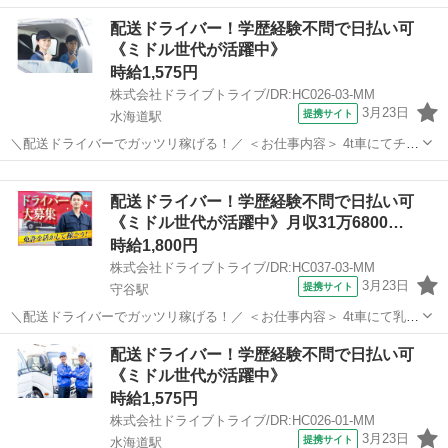
ド商品のルート配送業務 ■車種・内容：DR:4t ■商品：食品 ■配送先：
茨城
坂東市
北水海道駅
デリバリー
配送ドライバー！学歴経験不問で日払い可
センター ■配送件数：3～5件 ＜必須資格＞ 中型免許(8t限定)MT ...
《ミドル世代が活躍中》
時給1,575円
株式会社ドライブトライブ/DR:HC026-03-MM
3月23日
提携サイト
水海道駅
＼配送ドライバーでガッツリ稼げる！／ ＜お仕事内容＞ 4t車にてチル
ド品の配送業務 ■車種・内容：DR:4t＋作業 ■商品：食品 ■配送先：ド
茨城
常総市
水海道駅
デリバリー
ラッグストアのセンター ■配送件数：3件 ＜必須資格＞ 中型免許(8t
配送ドライバー！学歴経験不問で日払い可
限定)...
《ミドル世代が活躍中》月収31万6800…
時給1,800円
株式会社ドライブトライブ/DR:HC037-03-MM
3月23日
提携サイト
守谷駅
＼配送ドライバーでガッツリ稼げる！／ ＜お仕事内容＞ 4t車にて乳製
品の配送業務 ■車種・内容：DR:4t＋作業 ■商品：食品 ■配送先：セン
茨城
守谷市
守谷駅
デリバリー
配送ドライバー！学歴経験不問で日払い可
ター ■配送件数：1～2件 ＜必須資格＞ 中型免許(8t限定)MT 派遣...
《ミドル世代が活躍中》
時給1,575円
株式会社ドライブトライブ/DR:HC026-01-MM
3月23日
提携サイト
水海道駅