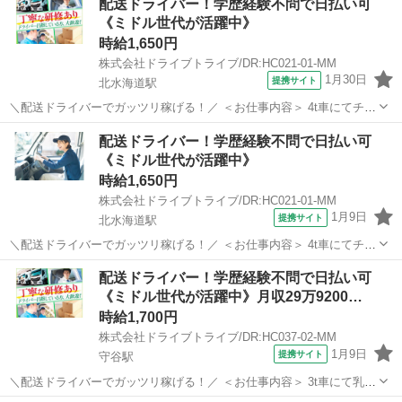
配送ドライバー！学歴経験不問で日払い可
お届けします。 ①地図で住所とルートをチェック ②オーダーシートに
《ミドル世代が活躍中》
記載のある商品を保温バッグに...
時給1,650円
株式会社ドライブトライブ/DR:HC021-01-MM
1月30日
提携サイト
北水海道駅
＼配送ドライバーでガッツリ稼げる！／ ＜お仕事内容＞ 4t車にてチル
ド商品のルート配送業務 ■車種・内容：DR:4t ■商品：食品 ■配送先：
茨城
坂東市
北水海道駅
デリバリー
配送ドライバー！学歴経験不問で日払い可
センター ■配送件数：3～5件 ＜必須資格＞ 中型免許(8t限定)MT ...
《ミドル世代が活躍中》
時給1,650円
株式会社ドライブトライブ/DR:HC021-01-MM
1月9日
提携サイト
北水海道駅
＼配送ドライバーでガッツリ稼げる！／ ＜お仕事内容＞ 4t車にてチル
ド商品のルート配送業務 ■車種・内容：DR:4t ■商品：食品 ■配送先：
茨城
坂東市
北水海道駅
デリバリー
配送ドライバー！学歴経験不問で日払い可
センター ■配送件数：3～5件 ＜必須資格＞ 中型免許(8t限定)MT ...
《ミドル世代が活躍中》月収29万9200…
時給1,700円
株式会社ドライブトライブ/DR:HC037-02-MM
1月9日
提携サイト
守谷駅
＼配送ドライバーでガッツリ稼げる！／ ＜お仕事内容＞ 3t車にて乳製
品の配送業務 ■車種・内容：DR:3t＋作業 ■商品：食品 ■配送先：セン