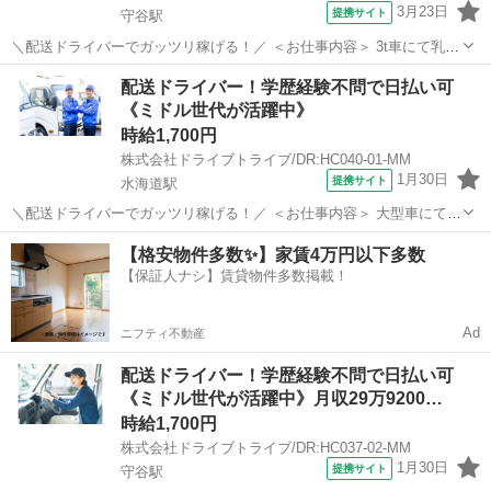
3月23日
提携サイト
守谷駅
＼配送ドライバーでガッツリ稼げる！／ ＜お仕事内容＞ 3t車にて乳製
品の配送業務 ■車種・内容：DR:3t＋作業 ■商品：食品 ■配送先：セン
茨城
守谷市
守谷駅
デリバリー
配送ドライバー！学歴経験不問で日払い可
ター ■配送件数：1～2件 ＜必須資格＞ 準中型免許(限定解除済
《ミドル世代が活躍中》
み)MT ...
時給1,700円
株式会社ドライブトライブ/DR:HC040-01-MM
1月30日
提携サイト
水海道駅
＼配送ドライバーでガッツリ稼げる！／ ＜お仕事内容＞ 大型車にて野
菜の配送業務。フォークリフトにて積み降ろし作業あり。 ■車種・内
茨城
常総市
水海道駅
デリバリー
【格安物件多数✨】家賃4万円以下多数
容：DR:大型＋作業＋フオーク ■商品：食品 ■配送先：加工工場 ■配送
【保証人ナシ】賃貸物件多数掲載！
件数：2～3件 ...
Ad
ニフティ不動産
配送ドライバー！学歴経験不問で日払い可
《ミドル世代が活躍中》月収29万9200…
時給1,700円
株式会社ドライブトライブ/DR:HC037-02-MM
1月30日
提携サイト
守谷駅