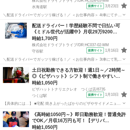
株式会社ドライブトライブ/DR:HC026-03-MM
3月23日
提携サイト
水海道駅
＼配送ドライバーでガッツリ稼げる！／ ＜お仕事内容＞ 4t車にてチル
ド品の配送業務 ■車種・内容：DR:4t＋作業 ■商品：食品 ■配送先：ド
茨城
常総市
水海道駅
デリバリー
配送ドライバー！学歴経験不問で日払い可
ラッグストアのセンター ■配送件数：3件 ＜必須資格＞ 中型免許(8t
《ミドル世代が活躍中》月収29万9200…
限定)...
時給1,700円
株式会社ドライブトライブ/DR:HC037-02-MM
1月16日
提携サイト
守谷駅
＼配送ドライバーでガッツリ稼げる！／ ＜お仕事内容＞ 3t車にて乳製
品の配送業務 ■車種・内容：DR:3t＋作業 ■商品：食品 ■配送先：セン
茨城
守谷市
守谷駅
デリバリー
土日祝勤務できる方歓迎！週1日～／2時間～
ター ■配送件数：1～2件 ＜必須資格＞ 準中型免許(限定解除済
◎《ピザハット》シフト制で働きやすい…
み)MT ...
時給1,050円
ピザハットトナリエクレオ つくば店/8735
1月10日
提携サイト
つくば駅
【具体的には…】 ■宅配 焼き上がったばかりのピザやサイドメニュー
を、 美味しくお客様に召し上がっていただくために安全運転で商品を
茨城
つくば市
つくば駅
デリバリー
《高時給1050円～》即日勤務歓迎！普通免許
お届けします。 ①地図で住所とルートをチェック ②オーダーシートに
でOK／月収16万円も可！【デリバ…
記載のある商品を保温バッグに...
時給1,050円