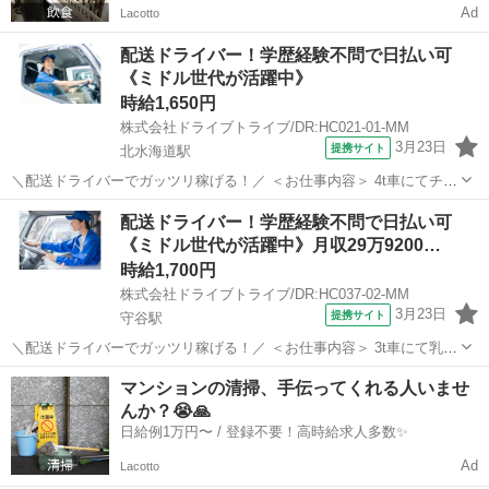
Ad
Lacotto
配送ドライバー！学歴経験不問で日払い可
《ミドル世代が活躍中》
時給1,650円
株式会社ドライブトライブ/DR:HC021-01-MM
3月23日
提携サイト
北水海道駅
＼配送ドライバーでガッツリ稼げる！／ ＜お仕事内容＞ 4t車にてチル
ド商品のルート配送業務 ■車種・内容：DR:4t ■商品：食品 ■配送先：
茨城
坂東市
北水海道駅
デリバリー
配送ドライバー！学歴経験不問で日払い可
センター ■配送件数：3～5件 ＜必須資格＞ 中型免許(8t限定)MT ...
《ミドル世代が活躍中》月収29万9200…
時給1,700円
株式会社ドライブトライブ/DR:HC037-02-MM
3月23日
提携サイト
守谷駅
＼配送ドライバーでガッツリ稼げる！／ ＜お仕事内容＞ 3t車にて乳製
品の配送業務 ■車種・内容：DR:3t＋作業 ■商品：食品 ■配送先：セン
茨城
守谷市
守谷駅
デリバリー
マンションの清掃、手伝ってくれる人いませ
ター ■配送件数：1～2件 ＜必須資格＞ 準中型免許(限定解除済
んか？😭🙏
み)MT ...
日給例1万円〜 / 登録不要！高時給求人多数✨
Ad
Lacotto