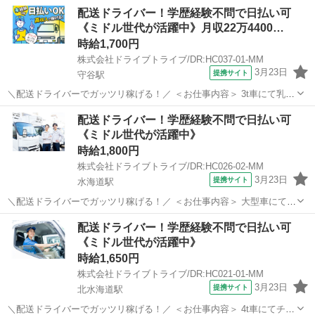
配送ドライバー！学歴経験不問で日払い可
《ミドル世代が活躍中》月収22万4400…
時給1,700円
株式会社ドライブトライブ/DR:HC037-01-MM
3月23日
提携サイト
守谷駅
＼配送ドライバーでガッツリ稼げる！／ ＜お仕事内容＞ 3t車にて乳製
品の配送業務 ■車種・内容：DR:3t＋作業 ■商品：食品 ■配送先：セン
茨城
守谷市
守谷駅
デリバリー
配送ドライバー！学歴経験不問で日払い可
ター ■配送件数：1～2件 ＜必須資格＞ 準中型免許(限定解除済
《ミドル世代が活躍中》
み)MT ...
時給1,800円
株式会社ドライブトライブ/DR:HC026-02-MM
3月23日
提携サイト
水海道駅
＼配送ドライバーでガッツリ稼げる！／ ＜お仕事内容＞ 大型車にて乳
製品等の配送業務 ■車種・内容：DR:大型＋作業 ■商品：食品 ■配送
茨城
常総市
水海道駅
デリバリー
配送ドライバー！学歴経験不問で日払い可
先：スーパー＆ドラッグストアのセンター ■配送件数：2～4件 ＜必須
《ミドル世代が活躍中》
資格＞ 大型免...
時給1,650円
株式会社ドライブトライブ/DR:HC021-01-MM
3月23日
提携サイト
北水海道駅
＼配送ドライバーでガッツリ稼げる！／ ＜お仕事内容＞ 4t車にてチル