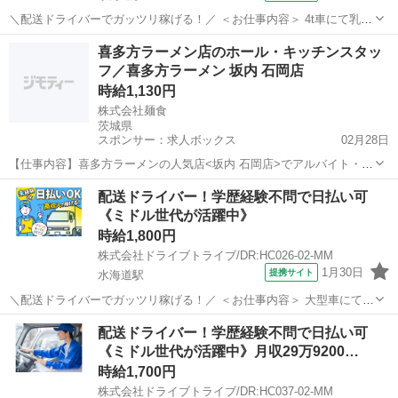
＼配送ドライバーでガッツリ稼げる！／ ＜お仕事内容＞ 4t車にて乳製
品等の配送業務 ■車種・内容：DR:4t＋作業 ■商品：食品 ■配送先：ス
茨城
常総市
水海道駅
デリバリー
喜多方ラーメン店のホール・キッチンスタッ
ーパー＆ドラッグストアのセンター ■配送件数：2～4件 ＜必須資格
フ／喜多方ラーメン 坂内 石岡店
＞ 中型免...
時給1,130円
株式会社麺食
茨城県
スポンサー：求人ボックス
02月28日
【仕事内容】喜多方ラーメンの人気店<坂内 石岡店>でアルバイト・パ
ートスタッフを大募集! 透き通るスープ、もっちりとした縮れ麺、とろ
アルバイト・パート
配送ドライバー！学歴経験不問で日払い可
けるチャーシューが特徴の『坂内ラーメン』は、幅広い世代のお客様
《ミドル世代が活躍中》
に愛され続けています。この美味しさを...
時給1,800円
株式会社ドライブトライブ/DR:HC026-02-MM
1月30日
提携サイト
水海道駅
＼配送ドライバーでガッツリ稼げる！／ ＜お仕事内容＞ 大型車にて乳
製品等の配送業務 ■車種・内容：DR:大型＋作業 ■商品：食品 ■配送
茨城
常総市
水海道駅
デリバリー
配送ドライバー！学歴経験不問で日払い可
先：スーパー＆ドラッグストアのセンター ■配送件数：2～4件 ＜必須
《ミドル世代が活躍中》月収29万9200…
資格＞ 大型免...
時給1,700円
株式会社ドライブトライブ/DR:HC037-02-MM