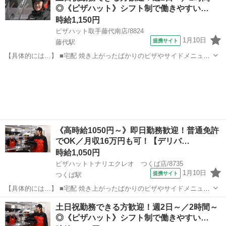
◎《ピザハット》シフト制で働きやすい…
件数：2～3件 ...
時給1,150円
ピザハット取手藤代南店/8824
1月10日
提携サイト
藤代駅
【具体的には…】 ■宅配 焼き上がったばかりのピザやサイドメニュー
を、 美味しくお客様に召し上がっていただくために安全運転で商品を
茨城
取手市
藤代駅
デリバリー
お届けします。 ①地図で住所とルートをチェック ②オーダーシートに
記載のある商品を保温バッグに...
《高時給1050円～》即日勤務歓迎！普通免許
でOK／月収16万円も可！【デリバ…
時給1,050円
ピザハットトナリエクレオ つくば店/8735
1月10日
提携サイト
つくば駅
【具体的には…】 ■宅配 焼き上がったばかりのピザやサイドメニュー
を、 美味しくお客様に召し上がっていただくために安全運転で商品を
茨城
つくば市
つくば駅
デリバリー
土日祝勤務できる方歓迎！週2日～／2時間～
お届けします。 ①地図で住所とルートをチェック ②オーダーシートに
◎《ピザハット》シフト制で働きやすい…
記載のある商品を保温バッグに...