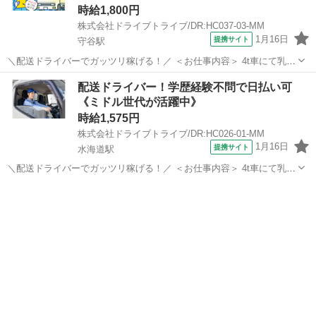
時給1,800円
株式会社ドライブトライブ/DR:HC037-03-MM
1月16日
提携サイト
守谷駅
＼配送ドライバーでガッツリ稼げる！／ ＜お仕事内容＞ 4t車にて乳製
品の配送業務 ■車種・内容：DR:4t＋作業 ■商品：食品 ■配送先：セン
茨城
守谷市
守谷駅
デリバリー
配送ドライバー！学歴経験不問で日払い可
ター ■配送件数：1～2件 ＜必須資格＞ 中型免許(8t限定)MT 派遣...
《ミドル世代が活躍中》
時給1,575円
株式会社ドライブトライブ/DR:HC026-01-MM
1月16日
提携サイト
水海道駅
＼配送ドライバーでガッツリ稼げる！／ ＜お仕事内容＞ 4t車にて乳製
品等の配送業務 ■車種・内容：DR:4t＋作業 ■商品：食品 ■配送先：ス
茨城
常総市
水海道駅
デリバリー
ーパー＆ドラッグストアのセンター ■配送件数：2～4件 ＜必須資格
＞ 中型免...