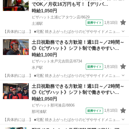
でOK／月収16万円も可！【デリバ…
記載のある商品を保温バッグに...
時給1,050円
ピザハット土浦ピアタウン店/8629
1月10日
提携サイト
土浦駅
【具体的には…】 ■宅配 焼き上がったばかりのピザやサイドメニュー
を、 美味しくお客様に召し上がっていただくために安全運転で商品を
茨城
土浦市
土浦駅
デリバリー
土日祝勤務できる方歓迎！週1日～／2時間～
お届けします。 ①地図で住所とルートをチェック ②オーダーシートに
◎《ピザハット》シフト制で働きやすい…
記載のある商品を保温バッグに...
時給1,100円
ピザハット水戸元吉田店/8734
1月10日
提携サイト
水戸駅
【具体的には…】 ■宅配 焼き上がったばかりのピザやサイドメニュー
を、 美味しくお客様に召し上がっていただくために安全運転で商品を
茨城
水戸市
水戸駅
デリバリー
土日祝勤務できる方歓迎！週1日～／2時間～
お届けします。 ①地図で住所とルートをチェック ②オーダーシートに
◎《ピザハット》シフト制で働きやすい…
記載のある商品を保温バッグに...
時給1,050円
ピザハット那珂湊店/8806
1月10日
提携サイト
那珂湊駅
【具体的には…】 ■宅配 焼き上がったばかりのピザやサイドメニュー
を、 美味しくお客様に召し上がっていただくために安全運転で商品を
茨城
ひたちなか市
那珂湊駅
デリバリー