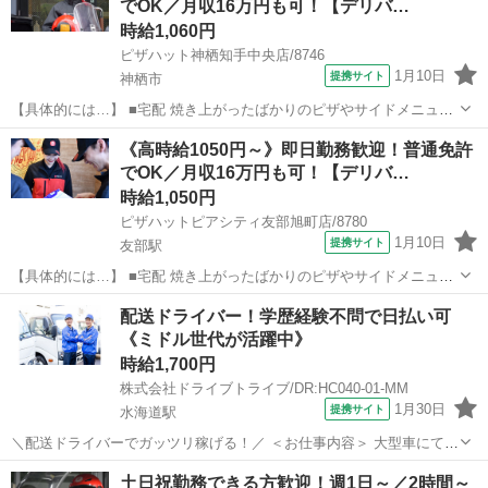
でOK／月収16万円も可！【デリバ…
記載のある商品を保温バッグに...
時給1,060円
ピザハット神栖知手中央店/8746
1月10日
提携サイト
神栖市
【具体的には…】 ■宅配 焼き上がったばかりのピザやサイドメニュー
を、 美味しくお客様に召し上がっていただくために安全運転で商品を
茨城
神栖市
デリバリー
《高時給1050円～》即日勤務歓迎！普通免許
お届けします。 ①地図で住所とルートをチェック ②オーダーシートに
でOK／月収16万円も可！【デリバ…
記載のある商品を保温バッグに...
時給1,050円
ピザハットピアシティ友部旭町店/8780
1月10日
提携サイト
友部駅
【具体的には…】 ■宅配 焼き上がったばかりのピザやサイドメニュー
を、 美味しくお客様に召し上がっていただくために安全運転で商品を
茨城
笠間市
友部駅
デリバリー
配送ドライバー！学歴経験不問で日払い可
お届けします。 ①地図で住所とルートをチェック ②オーダーシートに
《ミドル世代が活躍中》
記載のある商品を保温バッグに...
時給1,700円
株式会社ドライブトライブ/DR:HC040-01-MM
1月30日
提携サイト
水海道駅
＼配送ドライバーでガッツリ稼げる！／ ＜お仕事内容＞ 大型車にて野
菜の配送業務。フォークリフトにて積み降ろし作業あり。 ■車種・内
茨城
常総市
水海道駅
デリバリー
土日祝勤務できる方歓迎！週1日～／2時間～
容：DR:大型＋作業＋フオーク ■商品：食品 ■配送先：加工工場 ■配送