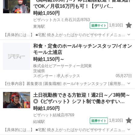
お届けします。 ①地図で住所とルートをチェック ②オーダーシートに
でOK／月収16万円も可！【デリバ…
記載のある商品を保温バッグに...
時給1,050円
ピザハットカスミ舟石川店/8763
1月10日
提携サイト
東海駅
【具体的には…】 ■宅配 焼き上がったばかりのピザやサイドメニュー
を、 美味しくお客様に召し上がっていただくために安全運転で商品を
茨城
東海駅
デリバリー
和食・定食のホール/キッチンスタッフ/イオン
お届けします。 ①地図で住所とルートをチェック ②オーダーシートに
モール土浦店
記載のある商品を保温バッグに...
時給1,150円～
株式会社ピアーサーティー北関東
茨城県
スポンサー：求人ボックス
05月27日
【仕事内容】募集要項 [募集職種] ホール/キッチンスタッフ [雇用形態]
アルバイト・パート [仕事内容] 茨城県土浦市にあるしゃぶしゃぶ・す
アルバイト・パート
土日祝勤務できる方歓迎！週2日～／3時間～
き焼き店<美山 イオンモール土浦店>でアルバイト・パートスタッフを
◎《ピザハット》シフト制で働きやすい…
募集! 店内切り出し...
時給1,050円
ピザハット結城店/8769
1月10日
提携サイト
結城駅
【具体的には…】 ■宅配 焼き上がったばかりのピザやサイドメニュー