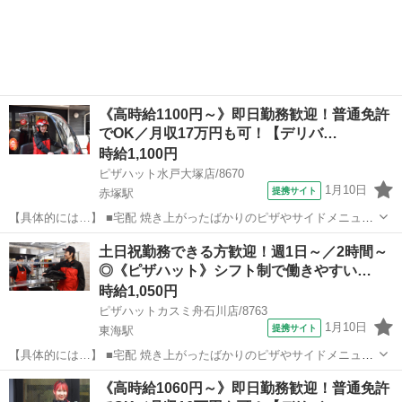
《高時給1100円～》即日勤務歓迎！普通免許
でOK／月収17万円も可！【デリバ…
時給1,100円
ピザハット水戸大塚店/8670
1月10日
提携サイト
赤塚駅
【具体的には…】 ■宅配 焼き上がったばかりのピザやサイドメニュー
を、 美味しくお客様に召し上がっていただくために安全運転で商品を
茨城
水戸市
赤塚駅
デリバリー
土日祝勤務できる方歓迎！週1日～／2時間～
お届けします。 ①地図で住所とルートをチェック ②オーダーシートに
◎《ピザハット》シフト制で働きやすい…
記載のある商品を保温バッグに...
時給1,050円
ピザハットカスミ舟石川店/8763
1月10日
提携サイト
東海駅
【具体的には…】 ■宅配 焼き上がったばかりのピザやサイドメニュー
を、 美味しくお客様に召し上がっていただくために安全運転で商品を
茨城
東海駅
デリバリー
《高時給1060円～》即日勤務歓迎！普通免許
お届けします。 ①地図で住所とルートをチェック ②オーダーシートに