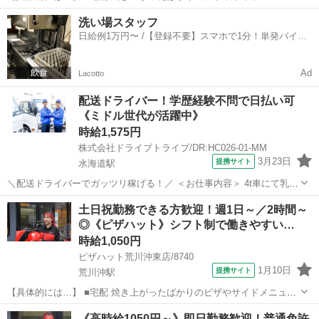
を、 美味しくお客様に召し上がっていただくために安全運転で商品を
茨城
つくばみらい市
小絹駅
デリバリー
洗い場スタッフ
お届けします。 ①地図で住所とルートをチェック ②オーダーシートに
日給例1万円〜 /【登録不要】スマホで1分！単発バイト
記載のある商品を保温バッグに...
一括検索✨
Ad
Lacotto
配送ドライバー！学歴経験不問で日払い可
《ミドル世代が活躍中》
時給1,575円
株式会社ドライブトライブ/DR:HC026-01-MM
3月23日
提携サイト
水海道駅
＼配送ドライバーでガッツリ稼げる！／ ＜お仕事内容＞ 4t車にて乳製
品等の配送業務 ■車種・内容：DR:4t＋作業 ■商品：食品 ■配送先：ス
茨城
常総市
水海道駅
デリバリー
土日祝勤務できる方歓迎！週1日～／2時間～
ーパー＆ドラッグストアのセンター ■配送件数：2～4件 ＜必須資格
◎《ピザハット》シフト制で働きやすい…
＞ 中型免...
時給1,050円
ピザハット荒川沖東店/8740
1月10日
提携サイト
荒川沖駅
【具体的には…】 ■宅配 焼き上がったばかりのピザやサイドメニュー
を、 美味しくお客様に召し上がっていただくために安全運転で商品を
茨城
土浦市
荒川沖駅
デリバリー
《高時給1050円～》即日勤務歓迎！普通免許