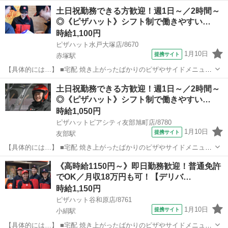
土日祝勤務できる方歓迎！週1日～／2時間～
◎《ピザハット》シフト制で働きやすい…
時給1,100円
ピザハット水戸大塚店/8670
1月10日
提携サイト
赤塚駅
【具体的には…】 ■宅配 焼き上がったばかりのピザやサイドメニュー
を、 美味しくお客様に召し上がっていただくために安全運転で商品を
茨城
水戸市
赤塚駅
デリバリー
土日祝勤務できる方歓迎！週1日～／2時間～
お届けします。 ①地図で住所とルートをチェック ②オーダーシートに
◎《ピザハット》シフト制で働きやすい…
記載のある商品を保温バッグに...
時給1,050円
ピザハットピアシティ友部旭町店/8780
1月10日
提携サイト
友部駅
【具体的には…】 ■宅配 焼き上がったばかりのピザやサイドメニュー
を、 美味しくお客様に召し上がっていただくために安全運転で商品を
茨城
笠間市
友部駅
デリバリー
《高時給1150円～》即日勤務歓迎！普通免許
お届けします。 ①地図で住所とルートをチェック ②オーダーシートに
でOK／月収18万円も可！【デリバ…
記載のある商品を保温バッグに...
時給1,150円
ピザハット谷和原店/8761
1月10日
提携サイト
小絹駅
【具体的には…】 ■宅配 焼き上がったばかりのピザやサイドメニュー