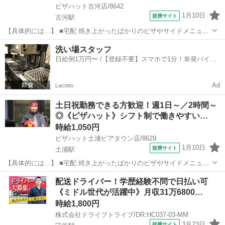
ピザハット古河店/8642
1月10日
提携サイト
古河駅
【具体的には…】 ■宅配 焼き上がったばかりのピザやサイドメニュー
を、 美味しくお客様に召し上がっていただくために安全運転で商品を
茨城
古河市
古河駅
デリバリー
洗い場スタッフ
お届けします。 ①地図で住所とルートをチェック ②オーダーシートに
日給例1万円〜 /【登録不要】スマホで1分！単発バイト
記載のある商品を保温バッグに...
一括検索✨
Ad
Lacotto
土日祝勤務できる方歓迎！週1日～／2時間～
◎《ピザハット》シフト制で働きやすい…
時給1,050円
ピザハット土浦ピアタウン店/8629
1月10日
提携サイト
土浦駅
【具体的には…】 ■宅配 焼き上がったばかりのピザやサイドメニュー
を、 美味しくお客様に召し上がっていただくために安全運転で商品を
茨城
土浦市
土浦駅
デリバリー
配送ドライバー！学歴経験不問で日払い可
お届けします。 ①地図で住所とルートをチェック ②オーダーシートに
《ミドル世代が活躍中》月収31万6800…
記載のある商品を保温バッグに...
時給1,800円
株式会社ドライブトライブ/DR:HC037-03-MM
3月23日
提携サイト