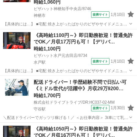
時給1,060円
ピザハット神栖知手中央店/8746
1月10日
提携サイト
神栖市
【具体的には…】 ■宅配 焼き上がったばかりのピザやサイドメニュー
を、 美味しくお客様に召し上がっていただくために安全運転で商品を
茨城
神栖市
デリバリー
《高時給1100円～》即日勤務歓迎！普通免許
お届けします。 ①地図で住所とルートをチェック ②オーダーシートに
でOK／月収17万円も可！【デリバ…
記載のある商品を保温バッグに...
時給1,100円
ピザハット水戸元吉田店/8734
1月10日
提携サイト
水戸駅
【具体的には…】 ■宅配 焼き上がったばかりのピザやサイドメニュー
を、 美味しくお客様に召し上がっていただくために安全運転で商品を
茨城
水戸市
水戸駅
デリバリー
配送ドライバー！学歴経験不問で日払い可
お届けします。 ①地図で住所とルートをチェック ②オーダーシートに
《ミドル世代が活躍中》月収29万9200…
記載のある商品を保温バッグに...
時給1,700円
株式会社ドライブトライブ/DR:HC037-02-MM
1月30日
提携サイト
守谷駅
＼配送ドライバーでガッツリ稼げる！／ ＜お仕事内容＞ 3t車にて乳製
品の配送業務 ■車種・内容：DR:3t＋作業 ■商品：食品 ■配送先：セン
茨城
守谷市
守谷駅
デリバリー
《高時給1050円～》即日勤務歓迎！普通免許
ター ■配送件数：1～2件 ＜必須資格＞ 準中型免許(限定解除済
でOK／月収16万円も可！【デリバ…
み)MT ...