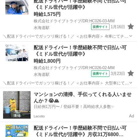
配送ドライバー！学歴経験不問で日払い可
ター ■配送件数：1～2件 ＜必須資格＞ 準中型免許(限定解除済
《ミドル世代が活躍中》
み)MT ...
時給1,575円
株式会社ドライブトライブ/DR:HC026-03-MM
1月16日
提携サイト
水海道駅
＼配送ドライバーでガッツリ稼げる！／ ＜お仕事内容＞ 4t車にてチル
ド品の配送業務 ■車種・内容：DR:4t＋作業 ■商品：食品 ■配送先：ド
茨城
常総市
水海道駅
デリバリー
配送ドライバー！学歴経験不問で日払い可
ラッグストアのセンター ■配送件数：3件 ＜必須資格＞ 中型免許(8t
《ミドル世代が活躍中》
限定)...
時給1,800円
株式会社ドライブトライブ/DR:HC026-02-MM
3月23日
提携サイト
水海道駅
＼配送ドライバーでガッツリ稼げる！／ ＜お仕事内容＞ 大型車にて乳
製品等の配送業務 ■車種・内容：DR:大型＋作業 ■商品：食品 ■配送
茨城
常総市
水海道駅
デリバリー
マンションの清掃、手伝ってくれる人いませ
先：スーパー＆ドラッグストアのセンター ■配送件数：2～4件 ＜必須
んか？😭🙏
資格＞ 大型免...
日給例1万円〜 / 登録不要！高時給求人多数✨
Ad
Lacotto
配送ドライバー！学歴経験不問で日払い可
《ミドル世代が活躍中》月収31万6800…