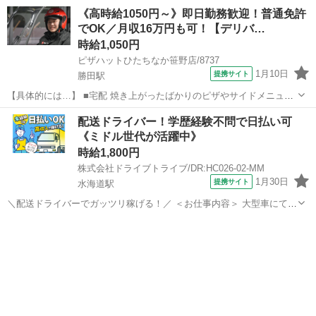
を、 美味しくお客様に召し上がっていただくために安全運転で商品を
茨城
結城市
結城駅
デリバリー
《高時給1050円～》即日勤務歓迎！普通免許
お届けします。 ①地図で住所とルートをチェック ②オーダーシートに
でOK／月収16万円も可！【デリバ…
記載のある商品を保温バッグに...
時給1,050円
ピザハットひたちなか笹野店/8737
1月10日
提携サイト
勝田駅
【具体的には…】 ■宅配 焼き上がったばかりのピザやサイドメニュー
を、 美味しくお客様に召し上がっていただくために安全運転で商品を
茨城
ひたちなか市
勝田駅
デリバリー
配送ドライバー！学歴経験不問で日払い可
お届けします。 ①地図で住所とルートをチェック ②オーダーシートに
《ミドル世代が活躍中》
記載のある商品を保温バッグに...
時給1,800円
株式会社ドライブトライブ/DR:HC026-02-MM
1月30日
提携サイト
水海道駅
＼配送ドライバーでガッツリ稼げる！／ ＜お仕事内容＞ 大型車にて乳
製品等の配送業務 ■車種・内容：DR:大型＋作業 ■商品：食品 ■配送
茨城
常総市
水海道駅
デリバリー
先：スーパー＆ドラッグストアのセンター ■配送件数：2～4件 ＜必須
資格＞ 大型免...