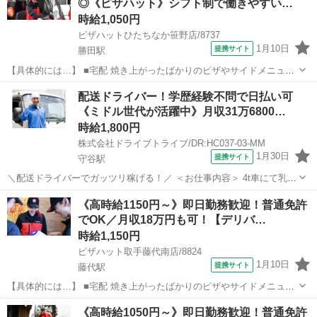
◎《ピザハット》シフト制で働きやすい…
記載のある商品を保温バッグに...
時給1,050円
ピザハットひたちなか笹野店/8737
1月10日
提携サイト
勝田駅
【具体的には…】 ■宅配 焼き上がったばかりのピザやサイドメニュー
を、 美味しくお客様に召し上がっていただくために安全運転で商品を
茨城
ひたちなか市
勝田駅
デリバリー
配送ドライバー！学歴経験不問で日払い可
お届けします。 ①地図で住所とルートをチェック ②オーダーシートに
《ミドル世代が活躍中》月収31万6800…
記載のある商品を保温バッグに...
時給1,800円
株式会社ドライブトライブ/DR:HC037-03-MM
1月30日
提携サイト
守谷駅
＼配送ドライバーでガッツリ稼げる！／ ＜お仕事内容＞ 4t車にて乳製
品の配送業務 ■車種・内容：DR:4t＋作業 ■商品：食品 ■配送先：セン
茨城
守谷市
守谷駅
デリバリー
《高時給1150円～》即日勤務歓迎！普通免許
ター ■配送件数：1～2件 ＜必須資格＞ 中型免許(8t限定)MT 派遣...
でOK／月収18万円も可！【デリバ…
時給1,150円
ピザハット取手藤代南店/8824
1月10日
提携サイト
藤代駅
【具体的には…】 ■宅配 焼き上がったばかりのピザやサイドメニュー
を、 美味しくお客様に召し上がっていただくために安全運転で商品を
茨城
取手市
藤代駅
デリバリー
《高時給1050円～》即日勤務歓迎！普通免許
お届けします。 ①地図で住所とルートをチェック ②オーダーシートに