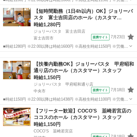
合費あり（基本時給×月間時間数×1.8％） ■土日・祝手当 土日・祝は
山梨
富士吉田市
ファミレス
【短時間勤務（1日4h以内）OK】ジョリーパ
時給＋50円 ■山梨県富士吉田市松山1563-3 ■アルバイト、パ...
スタ 富士吉田店のホール（カスタマ…
時給1,280円
ジョリーパスタ 富士吉田店
7月23日
提携サイト
富士吉田市
■時給1280円 ※22:00以降は時給1600円 ※高校生時給1150円 ※労働組
合費あり（基本時給×月間時間数×1.8％） ■土日・祝手当 土日・祝は
山梨
富士吉田市
ファミレス
時給＋50円 ■山梨県富士吉田市松山1563-3 ■アルバイト、パ...
【扶養内勤務OK】ジョリーパスタ 甲府昭和
通り店のホール（カスタマー）スタッフ
時給1,150円
ジョリーパスタ 甲府昭和通り店
7月18日
提携サイト
中央市
■時給1150円 ※22:00以降は時給1438円 ※高校生時給1100円 ※労働組
合費あり（基本時給×月間時間数×1.8％） ■土日・祝手当 土日・祝は
山梨
中央市
ファミレス
【フリーター歓迎】COCO’S 韮崎若宮店の
時給＋50円 ■山梨県中央市山之神3329-1 ■アルバイト、パー...
ココスのホール（カスタマー）スタッフ
時給1,150円
COCO’S 韮崎若宮店
7月18日
提携サイト