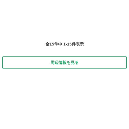
山梨
都留市
ファミレス
なります。 ■山梨県都留市田野倉字政所452-1 ■アルバイト、パート ■
未経...
全15件中 1-15件表示
周辺情報を見る