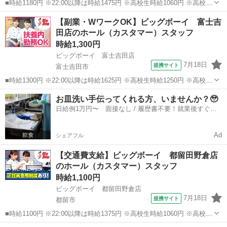
■時給1180円 ※22:00以降は時給1475円 ※高校生時給1060円 ※高校生
は学校からの許可が必要な場合、通学中の学校からの許可証が必要と
山梨
甲府市
ファミレス
【副業・WワークOK】ビッグボーイ 富士吉
なります。 ■山梨県甲府市上今井町676-1 ■アルバイト、パート ■未経
田店のホール（カスタマー）スタッフ
験歓...
時給1,300円
ビッグボーイ 富士吉田店
7月18日
提携サイト
富士吉田市
■時給1300円 ※22:00以降は時給1625円 ※高校生時給1250円 ※高校生
は学校からの許可が必要な場合、通学中の学校からの許可証が必要と
山梨
富士吉田市
ファミレス
お皿洗い手伝ってくれる方、いませんか？🥹
なります。 ■山梨県富士吉田市新西原4丁目12-10 ■アルバイト、パー
日給例1万円〜 面接なし / 履歴書不要！就業後すぐに
ト ■...
お給料がもらえる✨
Ad
シェアフル
【交通費支給】ビッグボーイ 都留田野倉店
のホール（カスタマー）スタッフ
時給1,100円
ビッグボーイ 都留田野倉店
7月18日
提携サイト
都留市
■時給1100円 ※22:00以降は時給1375円 ※高校生時給1060円 ※高校生
は学校からの許可が必要な場合、通学中の学校からの許可証が必要と