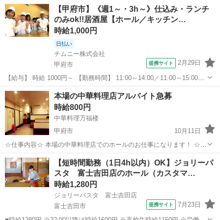
【甲府市】《週1～・3h～》仕込み・ランチ
のみok!!居酒屋【ホール／キッチン…
時給1,000円
日払い
チムニー株式会社
2月29日
提携サイト
甲府市
【給与】 時給 1000円～ 【勤務時間】 11:00～14:00／11:00～15:00／
14:00～17:00／15:00～18:00 【お仕事内容】 【甲府市】《週1～・3h
山梨
甲府市
ファミレス
本場の中華料理店アルバイト急募
～》仕込み・ランチのみok!!居酒屋【ホ...
時給800円
中華料理万福楼
甲府市
10月11日
☆仕事内容☆ 本場の中華料理店でのホールのお仕事になります！ ☆勤
務地☆ 山梨県甲府市武田3-7-7 梨大すぐ下！！ ☆給料☆ 時給800円～
山梨
甲府市
ファミレス
【短時間勤務（1日4h以内）OK】ジョリーパ
1300円 (研修期間有り) ☆勤務時間☆ ①11：...
スタ 富士吉田店のホール（カスタマ…
時給1,280円
ジョリーパスタ 富士吉田店
7月23日
提携サイト
富士吉田市
■時給1280円 ※22:00以降は時給1600円 ※高校生時給1150円 ※労働組