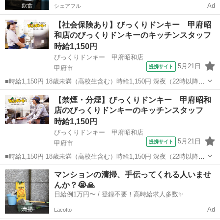
Ad
シェアフル
【社会保険あり】びっくりドンキー 甲府昭
和店のびっくりドンキーのキッチンスタッフ
時給1,150円
びっくりドンキー 甲府昭和店
5月21日
提携サイト
甲府市
■時給1,150円 18歳未満（高校生含む）時給1,150円 深夜（22時以降
年少者不可）時給1,438円 ☆早朝手当：時給＋100円 ☆土日祝日手当：
山梨
甲府市
ファミレス
【禁煙・分煙】びっくりドンキー 甲府昭和
時給＋100円 ☆12月31日～1月3日まで年末年始手当有（時給アップ...
店のびっくりドンキーのキッチンスタッフ
時給1,150円
びっくりドンキー 甲府昭和店
5月21日
提携サイト
甲府市
■時給1,150円 18歳未満（高校生含む）時給1,150円 深夜（22時以降
年少者不可）時給1,438円 ☆早朝手当：時給＋100円 ☆土日祝日手当：
山梨
甲府市
ファミレス
マンションの清掃、手伝ってくれる人いませ
時給＋100円 ☆12月31日～1月3日まで年末年始手当有（時給アップ...
んか？😭🙏
日給例1万円〜 / 登録不要！高時給求人多数✨
Ad
Lacotto