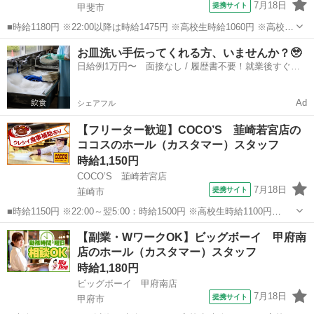
7月18日
提携サイト
甲斐市
■時給1180円 ※22:00以降は時給1475円 ※高校生時給1060円 ※高校生
は学校からの許可が必要な場合、通学中の学校からの許可証が必要と
山梨
甲斐市
ファミレス
お皿洗い手伝ってくれる方、いませんか？🥹
なります。 ■山梨県甲斐市竜王1340-2 ■アルバイト、パート ■未経験
日給例1万円〜 面接なし / 履歴書不要！就業後すぐに
歓迎...
お給料がもらえる✨
Ad
シェアフル
【フリーター歓迎】COCO’S 韮崎若宮店の
ココスのホール（カスタマー）スタッフ
時給1,150円
COCO’S 韮崎若宮店
7月18日
提携サイト
韮崎市
■時給1150円 ※22:00～翌5:00：時給1500円 ※高校生時給1100円
■【土日祝加給】 土日祝は1時間当たり＋100円 ■特別手当 早朝手当
山梨
韮崎市
ファミレス
【副業・WワークOK】ビッグボーイ 甲府南
（5:00～8:00）時給＋100円 ■山梨県韮崎市若宮2丁目...
店のホール（カスタマー）スタッフ
時給1,180円
ビッグボーイ 甲府南店
7月18日
提携サイト
甲府市