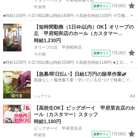
ジョリーパスタ 甲府昭和通り店
7月18日
提携サイト
中央市
■時給1150円 ※22:00以降は時給1438円 ※高校生時給1100円 ※労働組
合費あり（基本時給×月間時間数×1.8％） ■土日・祝手当 土日・祝は
山梨
中央市
ファミレス
【短時間勤務（1日4h以内）OK】オリーブの
時給＋50円 ■山梨県中央市山之神3329-1 ■アルバイト、パー...
丘 甲府昭和店のホール（カスタマー…
時給1,230円
オリーブの丘 甲府昭和店
7月18日
提携サイト
その他
■時給1230円 ※22:00以降は時給1538円 ※高校生時給1140円 ■土日・
祝手当 土日・祝は時給＋100円 ■特別手当 早朝手当（6:00～8:00）時
山梨
その他
ファミレス
【急募/即日払い】日給1万円の除草作業🌿
給＋100円 ■山梨県中巨摩郡昭和町飯喰1534-3 ...
面接なし / 履歴書不要！空いている日づけで検索して即
日はたらける✨
Ad
シェアフル
【高校生OK】ビッグボーイ 甲府里吉店のホ
ール（カスタマー）スタッフ
時給1,180円
ビッグボーイ 甲府里吉店
7月18日
提携サイト
甲府市