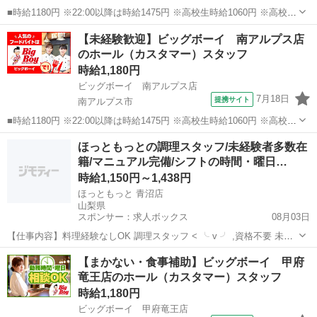
■時給1180円 ※22:00以降は時給1475円 ※高校生時給1060円 ※高校生
は学校からの許可が必要な場合、通学中の学校からの許可証が必要と
山梨
甲府市
ファミレス
【未経験歓迎】ビッグボーイ 南アルプス店
なります。 ■山梨県甲府市里吉1丁目1-7 ■アルバイト、パート ■未経験
のホール（カスタマー）スタッフ
歓迎...
時給1,180円
ビッグボーイ 南アルプス店
7月18日
提携サイト
南アルプス市
■時給1180円 ※22:00以降は時給1475円 ※高校生時給1060円 ※高校生
は学校からの許可が必要な場合、通学中の学校からの許可証が必要と
山梨
南アルプス市
ファミレス
ほっともっとの調理スタッフ/未経験者多数在
なります。 ■山梨県南アルプス市小笠原1423-5 ■アルバイト、パート
籍/マニュアル完備/シフトの時間・曜日…
■未...
時給1,150円～1,438円
ほっともっと 青沼店
山梨県
スポンサー：求人ボックス
08月03日
【仕事内容】料理経験なしOK 調理スタッフ < ╰ v ╯ ,資格不要 未経
験スタート多数 ,マニュアル通りの調理でOK ,先輩からの手厚いサポー
アルバイト・パート
【まかない・食事補助】ビッグボーイ 甲府
トあり <イチオシポイントはコレ↓↓> シフトの時間・曜日の相談OK お
竜王店のホール（カスタマー）スタッフ
誕生日プレゼ...
時給1,180円
ビッグボーイ 甲府竜王店