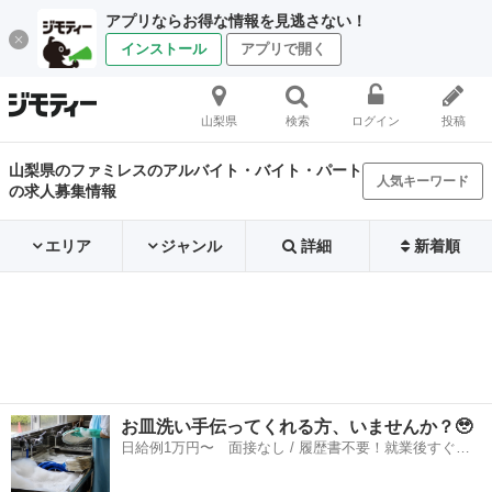
アプリならお得な情報を見逃さない！
インストール
アプリで開く
山梨県
検索
ログイン
投稿
山梨県のファミレスのアルバイト・バイト・パート
人気キーワード
の求人募集情報
エリア
ジャンル
詳細
新着順
お皿洗い手伝ってくれる方、いませんか？🥹
日給例1万円〜 面接なし / 履歴書不要！就業後すぐに
お給料がもらえる✨