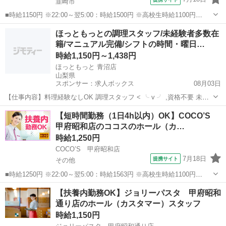
韮崎市
■時給1150円 ※22:00～翌5:00：時給1500円 ※高校生時給1100円
■【土日祝加給】 土日祝は1時間当たり＋100円 ■特別手当 早朝手当
山梨
韮崎市
ファミレス
ほっともっとの調理スタッフ/未経験者多数在
（5:00～8:00）時給＋100円 ■山梨県韮崎市若宮2丁目...
籍/マニュアル完備/シフトの時間・曜日…
時給1,150円～1,438円
ほっともっと 青沼店
山梨県
スポンサー：求人ボックス
08月03日
【仕事内容】料理経験なしOK 調理スタッフ < ╰ v ╯ ,資格不要 未経
験スタート多数 ,マニュアル通りの調理でOK ,先輩からの手厚いサポー
アルバイト・パート
【短時間勤務（1日4h以内）OK】COCO’S
トあり <イチオシポイントはコレ↓↓> シフトの時間・曜日の相談OK お
甲府昭和店のココスのホール（カ…
誕生日プレゼ...
時給1,250円
COCO’S 甲府昭和店
7月18日
提携サイト
その他
■時給1250円 ※22:00～翌5:00：時給1563円 ※高校生時給1100円
■【土日祝加給】 土日祝は1時間当たり＋100円 ■特別手当 早朝手当
山梨
その他
ファミレス
【扶養内勤務OK】ジョリーパスタ 甲府昭和
（5:00～8:00）時給＋100円 ■山梨県中巨摩郡昭和町飯...
通り店のホール（カスタマー）スタッフ
時給1,150円