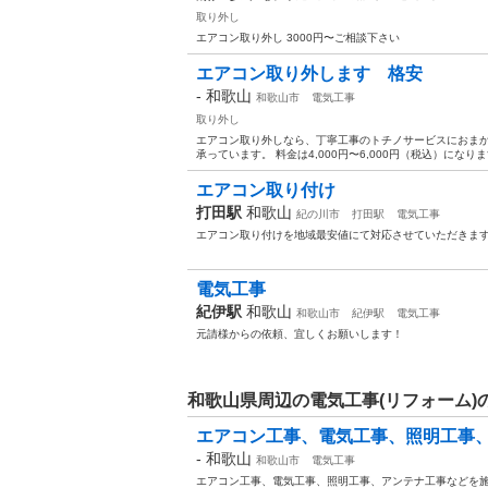
取り外し
エアコン取り外し 3000円〜ご相談下さい
エアコン取り外します 格安
-
和歌山
和歌山市
電気工事
取り外し
エアコン取り外しなら、丁寧工事のトチノサービスにおまか
承っています。 料金は4,000円〜6,000円（税込）になり
エアコン取り付け
打田駅
和歌山
紀の川市
打田駅
電気工事
エアコン取り付けを地域最安値にて対応させていただきま
電気工事
紀伊駅
和歌山
和歌山市
紀伊駅
電気工事
元請様からの依頼、宜しくお願いします！
和歌山県周辺の電気工事(リフォーム)
エアコン工事、電気工事、照明工事
-
和歌山
和歌山市
電気工事
エアコン工事、電気工事、照明工事、アンテナ工事などを施