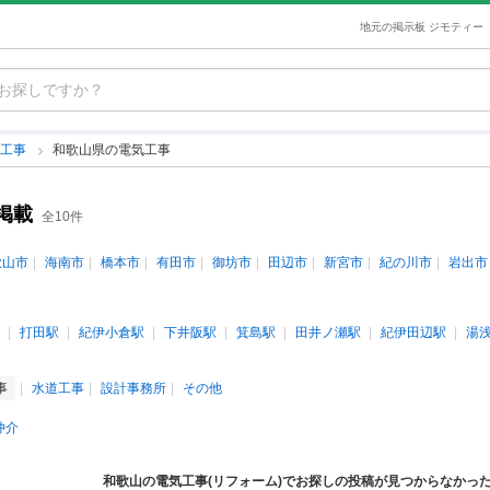
地元の掲示板 ジモティー
気工事
和歌山県の電気工事
掲載
全10件
歌山市
海南市
橋本市
有田市
御坊市
田辺市
新宮市
紀の川市
岩出市
打田駅
紀伊小倉駅
下井阪駅
箕島駅
田井ノ瀬駅
紀伊田辺駅
湯
事
水道工事
設計事務所
その他
仲介
和歌山の電気工事(リフォーム)でお探しの投稿が見つからなかっ