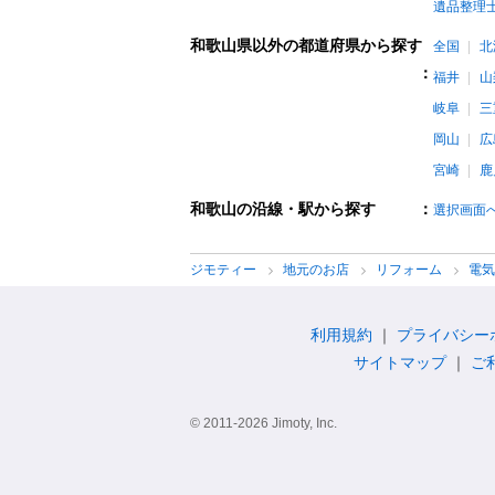
遺品整理
和歌山県以外の都道府県から探す
全国
北
：
福井
山
岐阜
三
岡山
広
宮崎
鹿
和歌山の沿線・駅から探す
：
選択画面
ジモティー
地元のお店
リフォーム
電
利用規約
プライバシー
サイトマップ
ご
© 2011-2026 Jimoty, Inc.