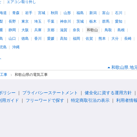
士
エアコン取り外し
海道
青森
岩手
宮城
秋田
山形
福島
新潟
富山
石川
梨
長野
東京
埼玉
千葉
神奈川
茨城
栃木
群馬
愛知
重
静岡
大阪
兵庫
京都
滋賀
奈良
和歌山
鳥取
島根
島
山口
徳島
香川
愛媛
高知
福岡
佐賀
熊本
大分
長崎
児島
沖縄
へ
和歌山県 地
気工事
和歌山県の電気工事
ポリシー
プライバシーステートメント
健全化に資する運用方針
利用ガイド
フリーワードで探す
特定商取引法の表示
利用者情