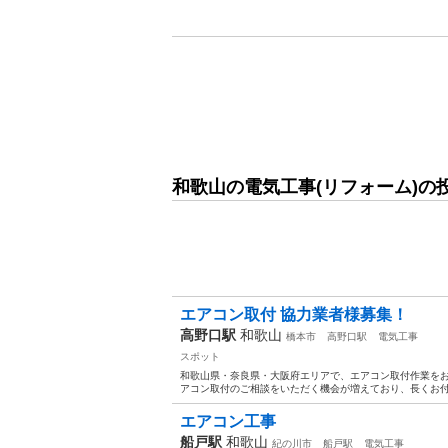
和歌山の電気工事(リフォーム)の
エアコン取付 協力業者様募集！
高野口駅
和歌山
橋本市
高野口駅
電気工事
スポット
和歌山県・奈良県・大阪府エリアで、エアコン取付作業をお
アコン取付のご相談をいただく機会が増えており、長くお付き
エアコン工事
船戸駅
和歌山
紀の川市
船戸駅
電気工事