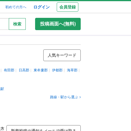
ログイン
会員登録
初めての方へ
投稿画面へ(無料)
検索
人気キーワード
有田郡
日高郡
東牟婁郡
伊都郡
海草郡
浅駅
路線・駅から選ぶ
た方
新着投稿の通知をメールで受け取る