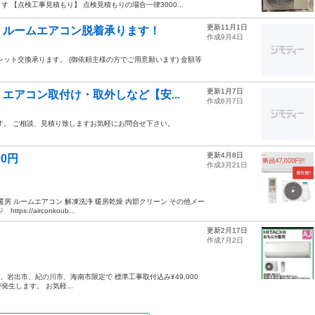
【点検工事見積もり】 点検見積もりの場合一律3000...
更新11月1日
！ルームエアコン脱着承ります！
作成9月4日
レット交換承ります。 (御依頼主様の方でご用意願います) 金額等
更新1月7日
エアコン取付け・取外しなど【安...
作成6月7日
。 ご相談、見積り致しますお気軽にお問合せ下さい。
更新4月8日
0円
作成3月21日
冷暖房 ルームエアコン 解凍洗浄 暖房乾燥 内部クリーン その他メー
//airconkoub...
更新2月17日
作成7月2日
山市、岩出市、紀の川市、海南市限定で 標準工事取付込み¥49,000
生します。 お気軽...