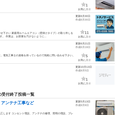
1
お気に入り
更新6月30日
作成6月30日
11
せ下さい 家庭用ルームエアコン（壁掛けタイプ）の取り外しを
ます。 作業は、お部屋を汚さないように...
お気に入り
更新6月21日
作成6月19日
す。電気工事士の資格を持っているので気軽に問い合わせ下さい。
5
お気に入り
更新10月13日
作成9月5日
1
お気に入り
の受付終了投稿一覧
更新5月13日
、アンテナ工事など
作成9月9日
工します コンセント増設、アンテナの修理、照明の増設、ブレ