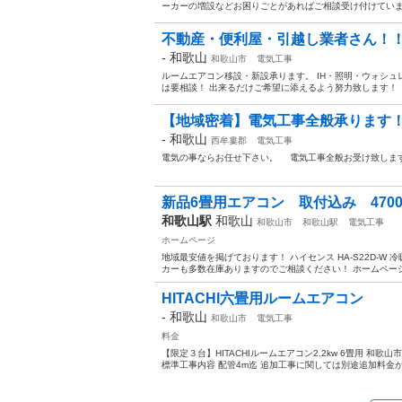
ーカーの増設などお困りごとがあればご相談受け付けています 
不動産・便利屋・引越し業者さん！
-
和歌山
和歌山市
電気工事
ルームエアコン移設・新設承ります。 IH・照明・ウォシュ
は要相談！ 出来るだけご希望に添えるよう努力致します！
【地域密着】電気工事全般承ります！
-
和歌山
西牟婁郡
電気工事
電気の事ならお任せ下さい。 電気工事全般お受け致します
新品6畳用エアコン 取付込み 4700
和歌山駅
和歌山
和歌山市
和歌山駅
電気工事
ホームページ
地域最安値を掲げております！ ハイセンス HA-S22D-W 
カーも多数在庫ありますのでご相談ください！ ホームページ https:
HITACHI六畳用ルームエアコン
-
和歌山
和歌山市
電気工事
料金
【限定３台】HITACHIルームエアコン2.2kw 6畳用 和歌
標準工事内容 配管4m迄 追加工事に関しては別途追加料金が発