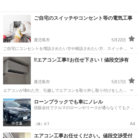
ご自宅のスイッチやコンセント等の電気工事
鹿児島市
5月22日
ご自宅にコンセントを増設されたい方や移設されたい方、スイッチが
使えなくなってしまったり電気のスイッチを設置されたい方 是非当社
鹿児島
鹿児島市
電気工事
‼️エアコン工事‼️お任せ下さい！値段交渉有
にご連絡ください！ 他店で見積もりされて高いから検討中の方や、ご
自宅のプチリフォーム等考えられて...
鹿児島市
5月17日
エアコンが壊れた方、引越しでエアコンを取り外し取り付けをしたい
方 エアコン買い替え検討中の方 是非1度ご連絡ください 急な出費、引
鹿児島
鹿児島市
電気工事
取り付け
ローンブラックでも車にノレル
越し等大きな出費がある中当社はなるべく安くお客様に寄り添って工
信販会社でクルマのローンやリースが通らなくてもクル
事させていただきます ＴＥＬ0...
マをご利用いただけるサービスがあります！
Ad
（株）ICT
エアコン工事お任せください。値段交渉受付