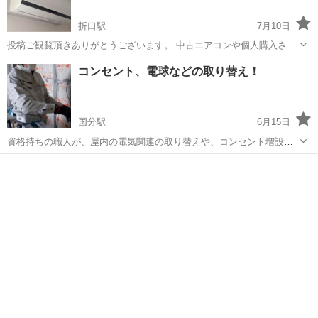
折口駅
7月10日
投稿ご観覧頂きありがとうございます。 中古エアコンや個人購入され
たエアコン取り付け致します 他社様ではない特別価格 施工保証もしっ
鹿児島
阿久根市
折口駅
電気工事
取り付け
コンセント、電球などの取り替え！
かり２年致します。 その他電気工事、給排水工事等でも まずはお気軽
にお問い合わせ下さい。 ...
国分駅
6月15日
資格持ちの職人が、屋内の電気関連の取り替えや、コンセント増設な
ど行います。 お気軽にお声掛けください。 お見積もりもできます！
鹿児島
霧島市
国分駅
電気工事