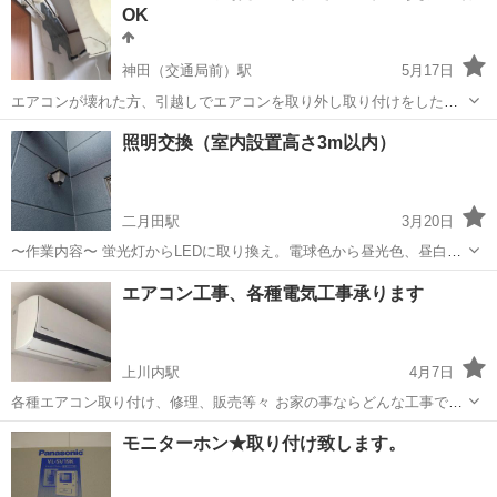
OK
神田（交通局前）駅
5月17日
エアコンが壊れた方、引越しでエアコンを取り外し取り付けをしたい
方 1度ご連絡ください 急な出費、引越しに関しては大きな出費がある
鹿児島
鹿児島市
神田（交通局前）駅
電気工事
お客様
照明交換（室内設置高さ3m以内）
中当社はなるべく安くお客様に寄り添って工事させていただきます Ｔ
ＥＬ080-3907-3052
二月田駅
3月20日
〜作業内容〜 蛍光灯からLEDに取り換え。電球色から昼光色、昼白色
の照明に変更など... 〜作業料の内訳〜 点検調査技術費：2,000円 作業
鹿児島
指宿市
二月田駅
電気工事
エアコン工事、各種電気工事承ります
費：5,000円 出張費：2,000円 材料費：数千円〜 消耗品費：数百
円〜...
上川内駅
4月7日
各種エアコン取り付け、修理、販売等々 お家の事ならどんな工事でも
自社で工事しております。 お気軽にお問い合わせください。 MK興
鹿児島
薩摩川内市
上川内駅
電気工事
取り付け
モニターホン★取り付け致します。
業 森