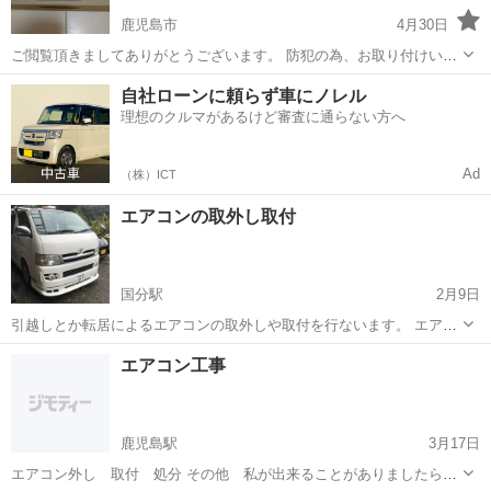
鹿児島市
4月30日
ご閲覧頂きましてありがとうございます。 防犯の為、お取り付けいか
がでしょうか？ 玄関先の相手のお顔を確認できるので、安心です。 取
鹿児島
鹿児島市
電気工事
取り付け
自社ローンに頼らず車にノレル
り付け料金 24,000円（消費税込み） （取り付け、既存品処分含みま
理想のクルマがあるけど審査に通らない方へ
す） ・宜し...
Ad
（株）ICT
エアコンの取外し取付
国分駅
2月9日
引越しとか転居によるエアコンの取外しや取付を行ないます。 エアコ
ンの入れ替えや外して処分など、夏の使用前にエアコンのクリーニン
鹿児島
霧島市
国分駅
電気工事
エアコン工事
グもしております。
鹿児島駅
3月17日
エアコン外し 取付 処分 その他 私が出来ることがありましたら相