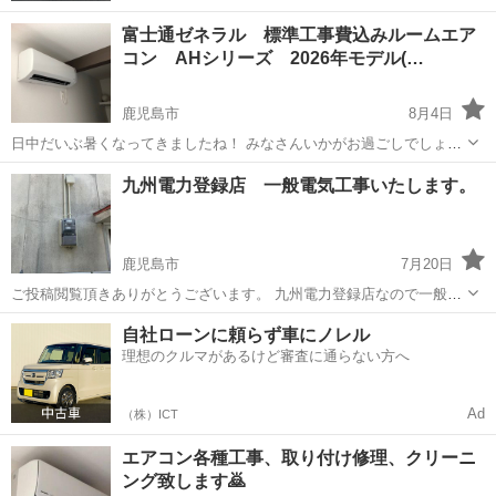
富士通ゼネラル 標準工事費込みルームエア
コン AHシリーズ 2026年モデル(…
鹿児島市
8月4日
日中だいぶ暑くなってきましたね！ みなさんいかがお過ごしでしょう
か？ もうすぐ夏本番ですが、 世の中物価高でエアコンの値段も上がっ
鹿児島
鹿児島市
電気工事
モデル
九州電力登録店 一般電気工事いたします。
ております。 そこで弊社では大特価エアコンをご用意しました。 以前
は商品のみ4980...
鹿児島市
7月20日
ご投稿閲覧頂きありがとうございます。 九州電力登録店なので一般住
宅のアンペア変更のため（容量変更）の幹線張替え 分電盤交換 九州
鹿児島
鹿児島市
電気工事
分電盤
自社ローンに頼らず車にノレル
電力申請等しています。安心安全施工で極力無駄を省き リーズナブ
理想のクルマがあるけど審査に通らない方へ
ルに施工いたします。 お気...
Ad
（株）ICT
エアコン各種工事、取り付け修理、クリーニ
ング致します🙇