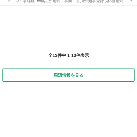
エアコン工事経験15年以上 電気工事業 香川県知事登録 第2種電気工
事士 安心の損害賠償保険加入 1年間の工事保証付き 見積もり無料 対
香川
仲多度郡
多度津駅
電気工事
無料
応地域 高松市、綾川町、坂出市、宇多津町、丸亀市 多度津町、善通寺
市、琴平町、まんのう...
全13件中 1-13件表示
周辺情報を見る