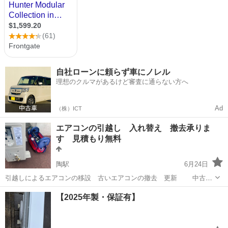
自社ローンに頼らず車にノレル
理想のクルマがあるけど審査に通らない方へ
Ad
（株）ICT
エアコンの引越し 入れ替え 撤去承りま
す 見積もり無料
陶駅
6月24日
引越しによるエアコンの移設 古いエアコンの撤去 更新 中古の
エアコンの取り付け 壁面などに付いている他所で断られた工事大歓
香川
綾歌郡
陶駅
電気工事
無料
【2025年製・保証有】
迎です 見積もり無料 工事保険加入済み 今年は材料の出荷調整
値上げでお客様にはご迷惑をかけてお...