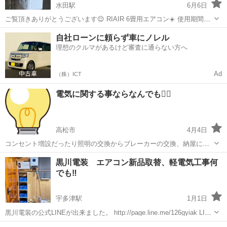
水田駅
6月6日
ご覧頂きありがとうございます😌 RIAIR 6畳用エアコン☀️ 使用期間約
半年の美品です✨ 取り外し後、分解洗浄・清掃済み。 動作確認済みで
香川
高松市
水田駅
電気工事
取り外し
自社ローンに頼らず車にノレル
す😌 【商品情報】 ・2025年製 ・6畳用 ・冷房／暖房対応 ・ヤマダ電
理想のクルマがあるけど審査に通らない方へ
機...
Ad
（株）ICT
電気に関する事ならなんでも🙆‍♀️
高松市
4月4日
コンセント増設だったり照明の交換からブレーカーの交換、納屋に電
気を持っていきたい！等お家の電気に関する事ならなんでも相談くだ
香川
高松市
電気工事
半額
黒川電装 エアコン新品取替、軽電気工事何
さい！ エアコン設置外しも可能です(出来ないケースもあります) 一般
でも‼️
的に標準工事と言われるレベルで...
宇多津駅
1月1日
黒川電装の公式LINEが出来ました。 http://page.line.me/126gyiak LINE
ID:@126gyiak こちらを登録下さい。 メッセージや写真などやり取り
香川
丸亀市
宇多津駅
電気工事
バッテリー