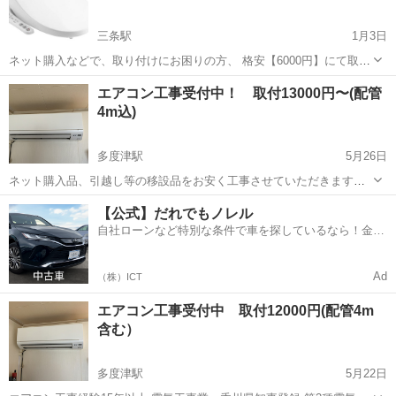
三条駅
1月3日
ネット購入などで、取り付けにお困りの方、 格安【6000円】にて取り
付けいたします。 現場により部材が必要な場合には別途、追加費用を
香川
高松市
三条駅
電気工事
無料
エアコン工事受付中！ 取付13000円〜(配管
申し受け致します。 現在高松市近郊のみ対応しています。 その他の地
4m込)
域はお問い合わせ下さい...
多度津駅
5月26日
ネット購入品、引越し等の移設品をお安く工事させていただきます。
※エアコン工事経験15年以上 ※電気工事業 香川県知事登録 ※第2種
香川
仲多度郡
多度津駅
電気工事
無料
【公式】だれでもノレル
電気工事士 ※安心の損害賠償保険加入 ※一年間工事保証付き 対応地
自社ローンなど特別な条件で車を探しているなら！金利
域 坂出市、...
0%で車をご提供、ノレル独自与信システム。
Ad
（株）ICT
エアコン工事受付中 取付12000円(配管4m
含む）
多度津駅
5月22日