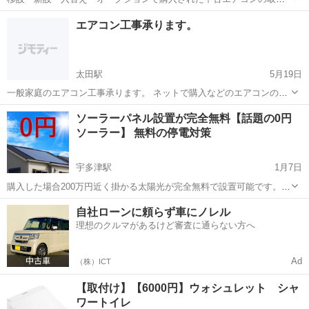
付け等何でも御相談下さい☆ 安心・丁寧な対応を心がけております☆
香川
高松市
太田駅
電気工事
オークション
エアコン工事承ります。
まずは何でもお気軽に御相談ください。 宜しくお願い致します!
太田駅
5月19日
一般家庭のエアコン工事承ります。 ネットで購入などのエアコンの取
り付け、取り外し工事など 個人の方のみの依頼受付です。 現場を見て
香川
高松市
太田駅
電気工事
取り外し
ソーラーパネル設置が完全無料【話題の0円
からになりますが、気軽に連絡頂ければ相談受けますのでよろしくお
ソーラー】 無料の停電対策
願いします。 出来るだけ安くした...
宇多津駅
1月7日
購入した場合200万円近く掛かる太陽光が完全無料で設置可能です。
設備費、工事費、保証、メンテナンス費等、一切不要。 13年間、発電
香川
三豊市
宇多津駅
電気工事
自社ローンに頼らず車にノレル
された電気だけ集めさせていただきますが、その後はメンテナンスを
理想のクルマがあるけど審査に通らない方へ
して保証も付いている...
Ad
（株）ICT
【取付け】【6000円】ウォシュレット シャ
ワートイレ