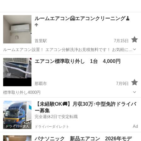
ルームエアコン🥶エアコンクリーニング🧹
首里駅
7月15日
ルームエアコン設置！ エアコン分解洗浄お見積無料です！ お気軽にご
連絡よろしくお願いします‼️
沖縄
島尻郡
首里駅
電気工事
無料
エアコン標準取り外し 1台 4,000円
那覇市
7月9日
標準取り外し4000円
沖縄
那覇市
電気工事
取り外し
【未経験OK🚚】月収30万↑中型免許ドライバ
ー募集
完全週休2日で安定転職
Ad
ドライバーダイレクト
パナソニック 新品エアコン 2026年モデ