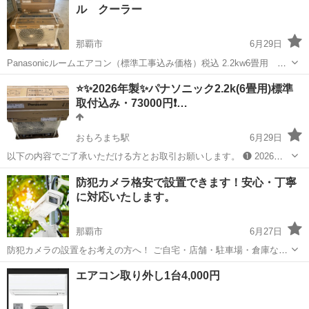
ル クーラー
那覇市
6月29日
Panasonicルームエアコン（標準工事込み価格）税込 2.2kw6畳用
83000円 在庫2台限定 別メーカー、他サイズもお安く取り付けいたし
沖縄
那覇市
電気工事
取り外し
⭐️✨2026年製✨パナソニック2.2k(6畳用)標準
ます。 既存のエアコン取り外し、処分がある場合プラス4000円になり
取付込み・73000円❗…
ます。...
おもろまち駅
6月29日
以下の内容でご了承いただける方とお取引お願いします。 ❶ 2026年
製パナソニックエアコン2.2k(6畳用)新品未使用・標準取付工事込・
沖縄
那覇市
おもろまち駅
電気工事
防犯カメラ格安で設置できます！安心・丁寧
73000円(税込) ❷ こちらの費用は商品代と標準取付工事(配管4mま
に対応いたします。
で、...
那覇市
6月27日
防犯カメラの設置をお考えの方へ！ ご自宅・店舗・駐車場・倉庫な
ど、さまざまな場所に対応いたします。 📸 格安での設置工事 ご予算
沖縄
那覇市
電気工事
防犯カメラ
エアコン取り外し1台4,000円
に合わせて最適なプランをご提案いたします。 既にカメラをお持ちの
方の「取付のみ」もO...