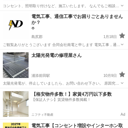
コンセント、照明取り付けなど、施工いたします。 なんでもご相談く
ださい！
沖縄
うるま市
てだこ浦西駅
電気工事
取り付け
電気工事、通信工事でお困りごとありません
か？
島尻郡
1月18日
ご観覧ありがとうございます 合同会社南電と申します 電気工事，通信
工事等でお困りの事はありませんか？ その悩み合同会社南電がお悩み
沖縄
島尻郡
電気工事
無料
太陽光発電の修理屋さん
を解決します お見積も無料行っております お見積だけでも大丈夫です
リフォームだけではなく小さ...
浦添前田駅
10月9日
太陽光発電が、停止していましたら、お問い合わせ下さい。 原因究明
して復旧させます。 大体10年を過ぎてくると、パワーコンディショナ
沖縄
中頭郡
浦添前田駅
電気工事
【格安物件多数！】家賃4万円以下多数
ーが問題で停止します。 またソーラーパネルの内部回路破損での発電
【保証人ナシ】賃貸物件多数掲載！
低下も頻発しています。 ご質問...
Ad
ニフティ不動産
電気工事【コンセント増設やインターホン取