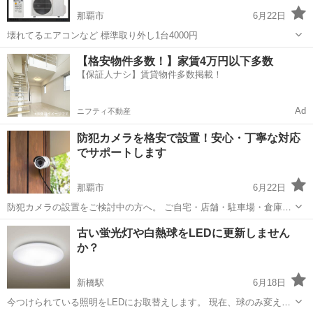
那覇市
6月22日
壊れてるエアコンなど 標準取り外し1台4000円
沖縄
那覇市
電気工事
取り外し
【格安物件多数！】家賃4万円以下多数
【保証人ナシ】賃貸物件多数掲載！
Ad
ニフティ不動産
防犯カメラを格安で設置！安心・丁寧な対応
でサポートします
那覇市
6月22日
防犯カメラの設置をご検討中の方へ。 ご自宅・店舗・駐車場・倉庫な
ど、さまざまな場所に対応いたします。 📸 格安での設置工事 ご予算
沖縄
那覇市
電気工事
防犯カメラ
古い蛍光灯や白熱球をLEDに更新しません
に合わせて最適なプランをご提案します。 ※既にカメラをお持ちの方
か？
の「取付のみ」も対...
新橋駅
6月18日
今つけられている照明をLEDにお取替えします。 現在、球のみ変えて