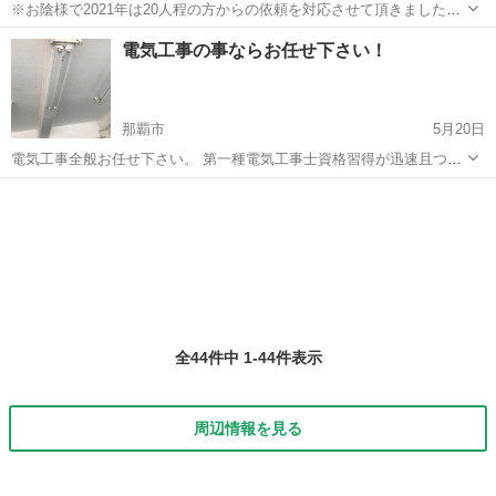
※お陰様で2021年は20人程の方からの依頼を対応させて頂きました。
問い合わせの際は下記内容を併せて、ご連絡頂けるとスムーズに調整
沖縄
那覇市
奥武山公園駅
電気工事
電気工事の事ならお任せ下さい！
出来ると思います。 [氏名] [作業場所] [依頼内容] [予算] [駐車場の有無]
...
那覇市
5月20日
電気工事全般お任せ下さい。 第一種電気工事士資格習得が迅速且つ丁
寧な仕事を致しますので安心して頂けると思います。 工事料金目安価
沖縄
那覇市
電気工事
取り付け
格⬇️ ・照明器具交換 5000円 ・コ...
全44件中 1-44件表示
周辺情報を見る