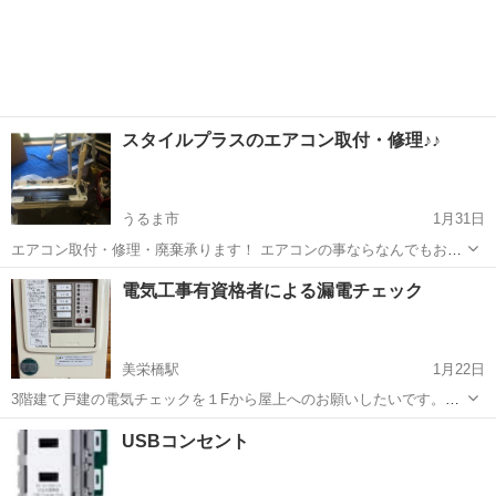
スタイルプラスのエアコン取付・修理♪♪
うるま市
1月31日
エアコン取付・修理・廃棄承ります！ エアコンの事ならなんでもお問
い合わせ下さい♪ 売上の一部を子供支援として寄付させて頂いており
沖縄
うるま市
電気工事
ホームページ
電気工事有資格者による漏電チェック
ます。 多くのご依頼お待ちしております。 ホームページ↓
https://stylepl...
美栄橋駅
1月22日
3階建て戸建の電気チェックを１Fから屋上へのお願いしたいです。１
F照明のLED蛍光灯が壊れたので各階における電気が無難に供給されて
沖縄
那覇市
美栄橋駅
電気工事
USBコンセント
いるか、各配線ごとにどこかで漏電してないかチェックをお願いした
いです。