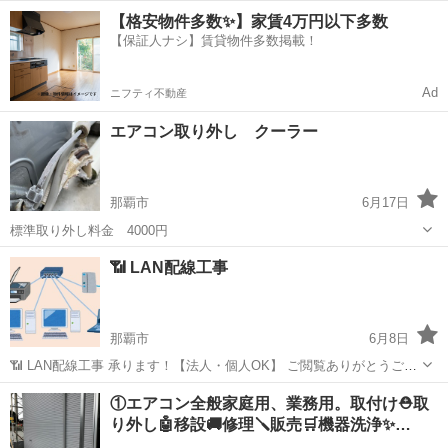
いる人は多いと思いますが 球のみでは電気代は安くなりません。 器具
沖縄
豊見城市
新橋駅
電気工事
料金
【格安物件多数✨】家賃4万円以下多数
を丸ごと変えることで、照明の電気代が 約3分の1になり、何度も球を
【保証人ナシ】賃貸物件多数掲載！
変える必要もなくなり家の中...
Ad
ニフティ不動産
エアコン取り外し クーラー
那覇市
6月17日
標準取り外し料金 4000円
沖縄
那覇市
電気工事
取り外し
📶 LAN配線工事
那覇市
6月8日
📶 LAN配線工事 承ります！【法人・個人OK】 ご閲覧ありがとうござ
います！ 店舗・オフィス・ご家庭など、さまざまな環境でのLAN配線
沖縄
那覇市
電気工事
NAS
①エアコン全般家庭用、業務用。取付け⛑️取
工事を承っております。 ⸻ ✅ こんな方におすすめ • Wi-Fiが不安
り外し🤖移設🚚修理🪛販売🛒機器洗浄✨…
定で有線...