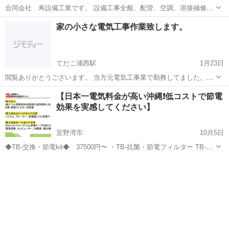
合同会社 寿設備工業です。 設備工事全般、配管、空調、溶接補修な
どお困りのことございましたら 一度、見積もり致します ご連絡下さい
沖縄
沖縄市
電気工事
家の小さな電気工事作業致します。
てだこ浦西駅
1月23日
閲覧ありがとうございます。 当方元電気工事業で勤務してました。た
まにお客様でどこにお願いした方がいいのかわからないという方がい
沖縄
沖縄市
てだこ浦西駅
電気工事
電気工事業
【日本一電気料金が高い沖縄❗️低コストで節電
らっしゃってそういう方の手助けになればと思い投稿しました。 主に
効果を実感してください】
コンセントの増設、移動、照明器...
宜野湾市
10月5日
◆TB-交換・節電kit◆ 37500円〜 ・TB-抗菌・節電フィルター TB-
Tech加工したフィルターを取り付ける事により、熱交換効率が 高くな
沖縄
宜野湾市
電気工事
り、冷房時は、設定温度が高くても冷房効果が上がり、暖房時は、 設
定温度が低...