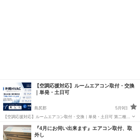
る前に予約が集中します！ 「できるだけ早く取り付けたい」 「量販店
沖縄
島尻郡
電気工事
見積
だと何週間も待つ…」 そんな方は今のうちのご相談おすすめします！
✔ 量販店...
【空調応援対応】ルームエアコン取付・交換
｜単発・土日可
島尻郡
5月9日
【空調応援対応】ルームエアコン取付・交換｜単発・土日可 第二種電
気工事士あり。 ルームエアコン取付・交換の応援、 手元、繁忙期対応
沖縄
島尻郡
電気工事
案件
『4月にお伺い出来ます』エアコン取付、取
などご相談ください。 単発・短期・継続応援歓迎です。 土日対応も可
外し
能です...