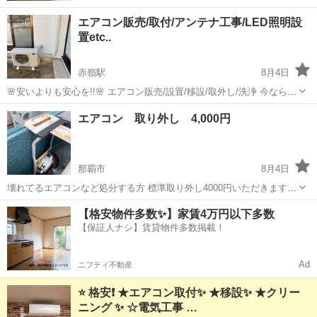
エアコン販売/取付/アンテナ工事/LED照明設
置etc..
赤嶺駅
8月4日
🌸安いよりも安心を!!🌸 エアコン販売/設置/移設/取外し/洗浄 今なら待
ち時間少なく、取付可能‼️ ○エアコン標準工事費(配管4m以内ベランダ
沖縄
那覇市
赤嶺駅
電気工事
無料
エアコン 取り外し 4,000円
平地置きの場合) 2.2〜3.6kw 15,000円...
那覇市
8月4日
壊れてるエアコンなど処分する方 標準取り外し4000円いただきます。
ウインドエアコンは別途料金になります。 有料になりますが業務用エ
沖縄
那覇市
電気工事
取り外し
【格安物件多数✨】家賃4万円以下多数
アコンのガス回収、ガス破壊も可能です。
【保証人ナシ】賃貸物件多数掲載！
Ad
ニフティ不動産
⭐️ 格安❗️ ★エアコン取付✨ ★移設✨ ★クリー
ニング ✨ ☆電気工事 …