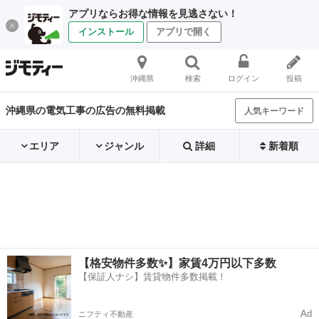
アプリならお得な情報を見逃さない！
インストール
アプリで開く
沖縄県
検索
ログイン
投稿
沖縄県の電気工事の広告の無料掲載
人気キーワード
エリア
ジャンル
詳細
新着順
【格安物件多数✨】家賃4万円以下多数
【保証人ナシ】賃貸物件多数掲載！
Ad
ニフティ不動産