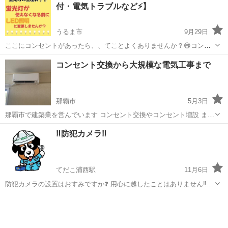
付・電気トラブルなど⚡️】
うるま市
9月29日
ここにコンセントがあったら、、てことよくありませんか？😅コンセ
ントはいくつあっても困りません！家庭のアンペアに合わせて増設致
沖縄
うるま市
電気工事
お客様
コンセント交換から大規模な電気工事まで
します！ 最近増えているのが、LED照明に変更の依頼です。 高いとこ
ろなど、手が届きにくいところ、...
那覇市
5月3日
那覇市で建築業を営んでいます コンセント交換やコンセント増設 また
店舗などの電気工事も承ります お気軽にご相談ください
沖縄
那覇市
電気工事
‼️防犯カメラ‼️
てだこ浦西駅
11月6日
防犯カメラの設置はおすみですか❓ 用心に越したことはありません‼️
『私の所は大丈夫！』 と思っている時が設置時‼️ 私の所はって言う事
沖縄
うるま市
てだこ浦西駅
電気工事
防犯カメラ
は、 もうすでにその近くで何かあったのでは？？ お気軽に相談くださ
い🙇‍♂️