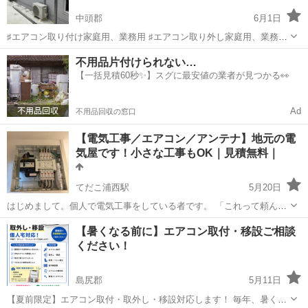
中頭郡
6月1日
♯エアコン取り付け家庭用、業務用 ♯エアコン取り外し家庭用、業務用
♯エアコン移設 ♯エアコン修理 ╰(*´︶`*)╯見積もりも無料で賜っており
沖縄
中頭郡
電気工事
無料
不用品片付けられない…
ます。 ♯電気工事（コンセント増設、照明取付け、インターフォン設
【一括見積60秒✨】スグに最安値の業者が見つかる👀
置、スイッチ...
Ad
不用品回収の窓口
【電気工事／エアコン／アンテナ】地元の電
気屋です！小さな工事もOK｜見積無料｜
てだこ浦西駅
5月20日
はじめまして。個人で電気工事をしている者です。 「これって頼んで
いいのかな？」みたいな小さな作業でも大丈夫です。 現地を見てから
沖縄
沖縄市
てだこ浦西駅
電気工事
無料
【暑くなる前に】エアコン取付・移設ご相談
見積りしますので、まずはお気軽にメッセージください！ ✅対応でき
ください！
る工事 ■ 照明工事 • ...
島尻郡
5月11日
【夏前限定】エアコン取付・取外し・移設対応します！ 毎年、暑くな