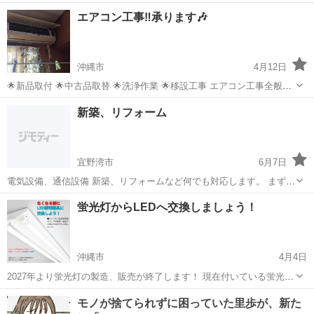
ント、設置されていますか❓ 住宅、施設、工場、専用駐車場などなど‼️
沖縄
うるま市
てだこ浦西駅
電気工事
エアコン工事‼️承ります🎶
お気軽にご相談ください🙇‍♂️
沖縄市
4月12日
🌟新品取付 🌟中古品取替 🌟洗浄作業 🌟移設工事 エアコン工事全般、
やってます‼️ まずは、気軽に連絡ください📞 現地確認を元に見積もり
沖縄
沖縄市
電気工事
新築、リフォーム
にお伺いしますので😁
宜野湾市
6月7日
電気設備、通信設備 新築、リフォームなど何でも対応します。 まずは
ご連絡下さい。
沖縄
宜野湾市
電気工事
蛍光灯からLEDへ交換しましょう！
沖縄市
4月4日
2027年より蛍光灯の製造、販売が終了します！ 現在付いている蛍光灯
の球の交換が出来なくなります。 そのためLED照明へ変えなければな
沖縄
沖縄市
電気工事
無料
りません メリットしかありません！ 電気代が安い、長持ち、水銀（汚