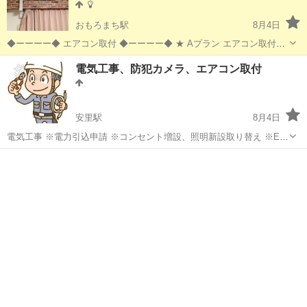
おもろまち駅
8月4日
◆ーーーー◆ エアコン取付 ◆ーーーー◆ ★ Aプラン エアコン取付
⭐️1台 12000円(税込) ……………………… (8月より標準エアコン取付 10
沖縄
那覇市
おもろまち駅
電気工事
電気工事、防犯カメラ、エアコン取付
畳用2.8k迄 /配管４m以内...
安里駅
8月4日
電気工事 ※電力引込申請 ※コンセント増設、照明新設取り替え ※EV
コンセント新設 ※屋内から離れている場所での照明取り付け ※高い場
沖縄
那覇市
安里駅
電気工事
所照明取り付け ※換気扇取り付け、取り替え ※防犯カメラ等 ※クー
ラ取り付け 工事致しま...