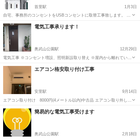
首里駅
1月3日
自宅、事務所のコンセントをUSBコンセントに取替工事致します。 ・
アダプタ不要でケーブルを直接接続でコンセント周りがすっきり 又、
沖縄
那覇市
首里駅
電気工事
電気工事承ります！
コンセントが設置されていない場所にも配線工事致します。 問い合わ
せお待ちしております。
奥武山公園駅
12月29日
電気工事 ※コンセント増設、照明新設取り替え ※屋内から離れている
場所での照明取り付け ※高い場所照明取り付け ※換気扇取り付け、取
沖縄
那覇市
奥武山公園駅
電気工事
取り付け
エアコン格安取り付け工事
り替え ※防犯カメラ等 工事致します。 小さい依頼でもなんでもご相
談ください。 丁寧に対...
安里駅
9月14日
エアコン取り付け 8000円(4メートル以内)中古品 エアコン取り外し
4000円 処分 0円 クリーニング 7000円 上記
沖縄
那覇市
安里駅
電気工事
取り付け
簡易的な電気工事受けます
全て標準工事の場合です また取り付けに関しては配管等支給してもら
うかたちです ...
奥武山公園駅
2月18日