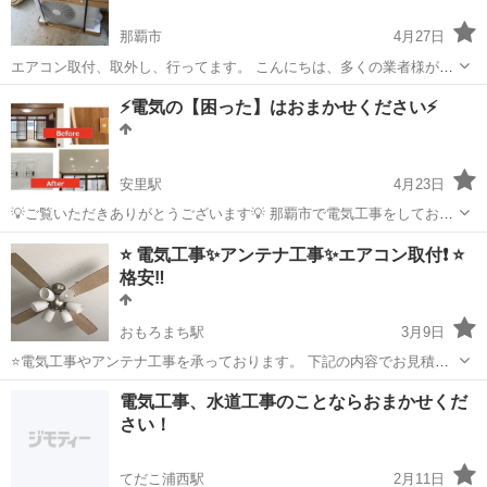
那覇市
4月27日
エアコン取付、取外し、行ってます。 こんにちは、多くの業者様がい
る中こちらの投稿を見ていただきありがとうございます😊 エアコンも
沖縄
那覇市
電気工事
⚡️電気の【困った】はおまかせください⚡️
新しく入荷しましたので今なら在庫あります。 見積もりのみでも大丈
夫です‼️ 皆様のお問合せど...
安里駅
4月23日
💡ご覧いただきありがとうございます💡 那覇市で電気工事をしており
ます。おかげさまでリピーター様も増え、とても感謝しております。
沖縄
那覇市
安里駅
電気工事
無料
⭐️ 電気工事✨アンテナ工事✨エアコン取付❗️ ⭐️
今後ともよろしくお願いします🙏 Q.電気の工事をお願いしたいけど、
格安‼️
どこに連絡していいかわからな...
おもろまち駅
3月9日
⭐️電気工事やアンテナ工事を承っております。 下記の内容でお見積も
り致します。気軽にお問い合わせ下さい。ネット等で購入された器具
沖縄
那覇市
おもろまち駅
電気工事
分電盤
電気工事、水道工事のことならおまかせくだ
などの取付のみでも可能です。 ★ 照明取付 交換。 ★ コンセント増設
さい！
交換 。 ...
てだこ浦西駅
2月11日