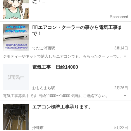
染物質）が無い安全...
👷‍♂️エアコン・クーラーの事から電気工事ま
で！
てだこ浦西駅
3月14日
ジモティーやネットで購入したエアコンでも、もらったクーラーで
も！ ◎エアコン取り付け/取り外し ◎エアコン室外機の移動 ◎引っ越
沖縄
沖縄市
てだこ浦西駅
電気工事
取り付け
電気工事 日給14000
しだから取り外して、運んで、取り付けて！ ◎今までエアコンが付い
ていなか...
おもろまち駅
2月26日
電気工事募集中です 日給11000〜14000 気軽にご連絡下さい。
沖縄
那覇市
おもろまち駅
電気工事
エアコン標準工事承ります。
沖縄市
5月22日