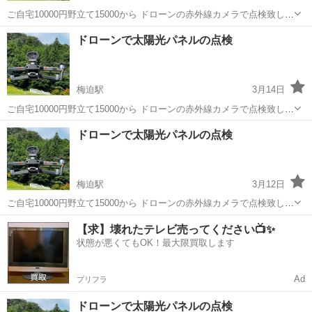
ご自宅10000円野立て15000から ドローンの赤外線カメラで点検致しま
す 設置から時間が数年経った、発電量が減った気が… そう思えばまず
京都
綾部市
梅迫駅
電気工事
ドローン
ドローンで太陽光パネルの点検
チェックしてみては？ 夏には野立ての草刈りも承っております
梅迫駅
3月14日
ご自宅10000円野立て15000から ドローンの赤外線カメラで点検致しま
す 設置から時間が数年経った、発電量が減った気が… そう思えばまず
京都
綾部市
梅迫駅
電気工事
ドローン
ドローンで太陽光パネルの点検
チェックしてみては？ 夏には野立ての草刈りも承っております
梅迫駅
3月12日
ご自宅10000円野立て15000から ドローンの赤外線カメラで点検致しま
す 設置から時間が数年経った、発電量が減った気が… そう思えばまず
京都
綾部市
梅迫駅
電気工事
ドローン
【求】壊れたテレビ売ってください📺✨
チェックしてみては？ 夏には野立ての草刈りも承っております
状態が悪くてもOK！最大限買取します
Ad
プリフラ
ドローンで太陽光パネルの点検