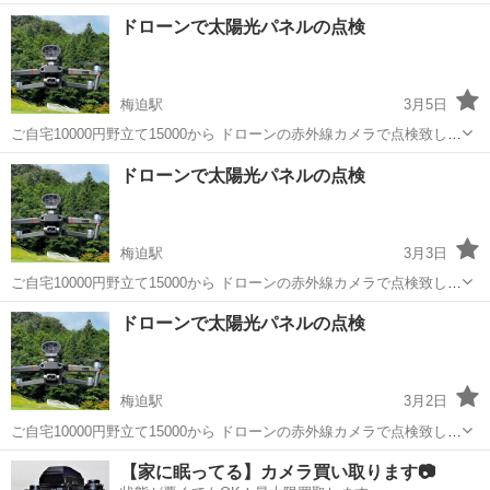
新設、分電盤交換 ブレーカー交換 電圧変更など 何でも対応致します
京都
京都市
野洲駅
電気工事
無料
ドローンで太陽光パネルの点検
お気軽に相談してください。 宜しくお願いします。
梅迫駅
3月5日
ご自宅10000円野立て15000から ドローンの赤外線カメラで点検致しま
す 設置から時間が数年経った、発電量が減った気が… そう思えばまず
京都
綾部市
梅迫駅
電気工事
ドローン
ドローンで太陽光パネルの点検
チェックしてみては？ 夏には野立ての草刈りも承っております
梅迫駅
3月3日
ご自宅10000円野立て15000から ドローンの赤外線カメラで点検致しま
す 設置から時間が数年経った、発電量が減った気が… そう思えばまず
京都
綾部市
梅迫駅
電気工事
ドローン
ドローンで太陽光パネルの点検
チェックしてみては？ 夏には野立ての草刈りも承っております
梅迫駅
3月2日
ご自宅10000円野立て15000から ドローンの赤外線カメラで点検致しま
す 設置から時間が数年経った、発電量が減った気が… そう思えばまず
京都
綾部市
梅迫駅
電気工事
ドローン
【家に眠ってる】カメラ買い取ります📷
チェックしてみては？ 夏には野立ての草刈りも承っております