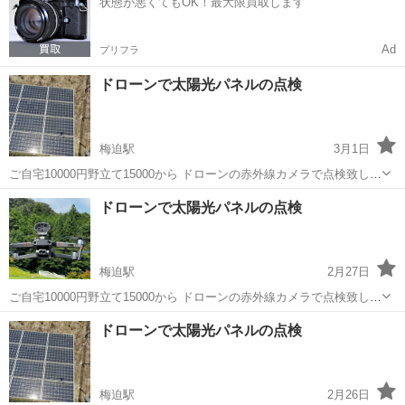
状態が悪くてもOK！最大限買取します
Ad
プリフラ
ドローンで太陽光パネルの点検
梅迫駅
3月1日
ご自宅10000円野立て15000から ドローンの赤外線カメラで点検致しま
す 設置から時間が数年経った、発電量が減った気が… そう思えばまず
京都
綾部市
梅迫駅
電気工事
ドローン
ドローンで太陽光パネルの点検
チェックしてみては？ 夏には野立ての草刈りも承っております
梅迫駅
2月27日
ご自宅10000円野立て15000から ドローンの赤外線カメラで点検致しま
す 設置から時間が数年経った、発電量が減った気が… そう思えばまず
京都
綾部市
梅迫駅
電気工事
ドローン
ドローンで太陽光パネルの点検
チェックしてみては？ 夏には野立ての草刈りも承っております
梅迫駅
2月26日