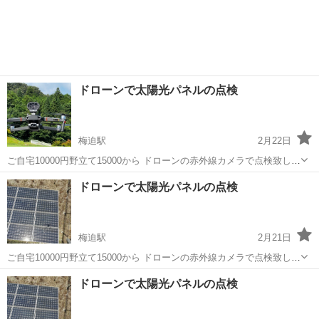
ドローンで太陽光パネルの点検
梅迫駅
2月22日
ご自宅10000円野立て15000から ドローンの赤外線カメラで点検致しま
す 設置から時間が数年経った、発電量が減った気が… そう思えばまず
京都
綾部市
梅迫駅
電気工事
ドローン
ドローンで太陽光パネルの点検
チェックしてみては？ 夏には野立ての草刈りも承っております
梅迫駅
2月21日
ご自宅10000円野立て15000から ドローンの赤外線カメラで点検致しま
す 設置から時間が数年経った、発電量が減った気が… そう思えばまず
京都
綾部市
梅迫駅
電気工事
ドローン
ドローンで太陽光パネルの点検
チェックしてみては？ 夏には野立ての草刈りも承っております