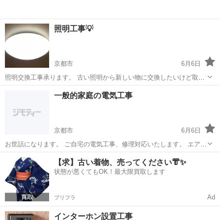
照明工事💡
京都市
6月6日
照明交換工事承ります。 古い照明から新しい物に交換したいけど取付
金具が違って取付できない… 高い所なので自分で交換できない… お気
京都
京都市
電気工事
一般的家庭の電気工事
軽にお問い合わせ下さい。 その他電気工事も対応いたしますので投稿
一覧よりご確認下さい😊...
京都市
6月6日
お世話になります。 ご自宅の電気工事、修理対応いたします。 エアコ
ン、照明、コンセント、便座など
京都
京都市
電気工事
【求】古い着物、売ってください👘✨
状態が悪くてもOK！最大限買取します
Ad
プリフラ
インターホン設置工事