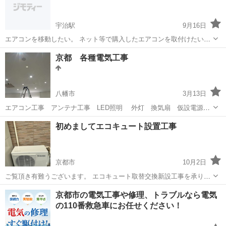
宇治駅
9月16日
エアコンを移動したい。 ネット等で購入したエアコンを取付けたい。
他社で断られた場所もお任せ下さい。 先ずはご気軽にご相談くださ
京都
宇治市
宇治駅
電気工事
京都 各種電気工事
い！ 取外 3000〜 取付 13000〜
八幡市
3月13日
エアコン工事 アンテナ工事 LED照明 外灯 換気扇 仮設電源
漏電調査・修理 電源工事などあれば是非お気軽にお問い合わせ下さ
京都
八幡市
電気工事
初めましてエコキュート設置工事
い http://www.uchimura-kuzuha.net 親切...
京都市
10月2日
ご覧頂き有難うございます。 エコキュート取替交換新設工事を承りま
す。 近畿圏でしたら特に 素早い対応で伺わせていただきます。 工事
京都
京都市
電気工事
エコキュート
京都市の電気工事や修理、トラブルなら電気
費用に関してましては エコキュート 370Lで 35万〜となっておりま
の110番救急車にお任せください！
す。 リモコン 脚...