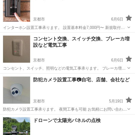
京都市
6月6日
インターホン設置工事承ります。 設置基本料金7,000円〜 新規取付の
場合は別途費用 お気軽にお問い合わせ下さい。 その他電気工事も対応
京都
京都市
電気工事
料金
コンセント交換、スイッチ交換、ブレーカ増
いたしますので投稿一覧よりご確認下さい😊 ※web広告等の営業はお
設など電気工事
断りいたします。
京都市
6月6日
コンセント、スイッチ、照明などの電気工事承ります。 ブレーカ増設
なども行います。 その他エアコン工事も投稿してますのでお気軽にお
京都
京都市
電気工事
防犯カメラ設置工事📷自宅、店舗、会社など
問い合わせ下さい。 ※web広告等の営業はお断りいたします。
京都市
5月19日
防犯カメラ設置工事承ります。 夜間工事も可能 お気軽にお問い合わせ
下さい。 その他電気工事も対応いたしますので投稿一覧よりご確認下
京都
京都市
電気工事
防犯カメラ
ドローンで太陽光パネルの点検
さい😊 ※web広告等の営業はお断りいたします。