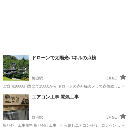
ドローンで太陽光パネルの点検
梅迫駅
3月6日
ご自宅10000円野立て15000から ドローンの赤外線カメラで点検致しま
す 設置から時間が数年経った、発電量が減った気が… そう思えばまず
京都
綾部市
梅迫駅
電気工事
ドローン
エアコン工事 電気工事
チェックしてみては？ 夏には野立ての草刈りも承っております
野洲駅
3月5日
取り外し工事無料 取り付け工事、引っ越しエアコン移設、コンセント