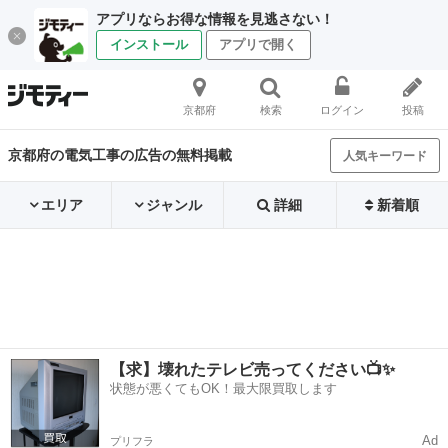
アプリならお得な情報を見逃さない！
インストール
アプリで開く
京都府
検索
ログイン
投稿
京都府の電気工事の広告の無料掲載
人気キーワード
エリア
ジャンル
詳細
新着順
【求】壊れたテレビ売ってください📺✨
状態が悪くてもOK！最大限買取します
Ad
プリフラ