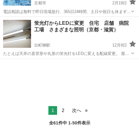
京都市
2月19日
電話相談は無料で即日現場急行。365日24時間、土日や祝日も休まず営
業。急な電気トラブルでお困りでしたら、ぜひ「電気の110番救急車」
京都
京都市
電気工事
無料
蛍光灯からLEDに変更 住宅 店舗 病院
にお電話ください。 エアコン、漏電、家庭用アンテナ、照明、コンセ
工場 さまざまな照明（京都・滋賀）
ント、各種スイッチ、...
出町柳駅
12月8日
たとえば天井の直管形や丸形の蛍光灯をLEDに変える配線変更。 屋外
のハロゲン電やシリカ電もLEDに変更。看板の照明も360°発光のLED
京都
京都市
出町柳駅
電気工事
タイプ
に。 お部屋のインテリア照明も屋外の防水照明も、照明に関すること
は何でもお問...
1
2
次へ
全61件中 1-50件表示