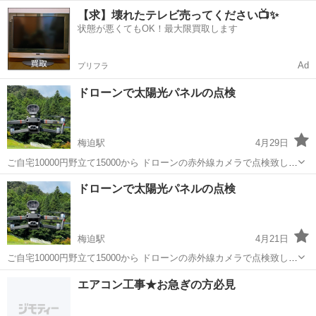
す 設置から時間が数年経った、発電量が減った気が… そう思えばまず
京都
綾部市
梅迫駅
電気工事
ドローン
【求】壊れたテレビ売ってください📺✨
チェックしてみては？ 夏には野立ての草刈りも承っております
状態が悪くてもOK！最大限買取します
Ad
プリフラ
ドローンで太陽光パネルの点検
梅迫駅
4月29日
ご自宅10000円野立て15000から ドローンの赤外線カメラで点検致しま
す 設置から時間が数年経った、発電量が減った気が… そう思えばまず
京都
綾部市
梅迫駅
電気工事
ドローン
ドローンで太陽光パネルの点検
チェックしてみては？ 夏には野立ての草刈りも承っております
梅迫駅
4月21日
ご自宅10000円野立て15000から ドローンの赤外線カメラで点検致しま
す 設置から時間が数年経った、発電量が減った気が… そう思えばまず
京都
綾部市
梅迫駅
電気工事
ドローン
エアコン工事★お急ぎの方必見
チェックしてみては？ 夏には野立ての草刈りも承っております