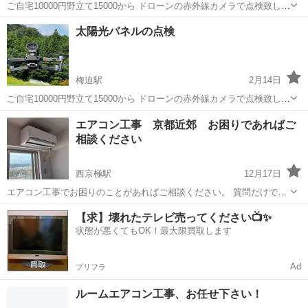
ご自宅10000円野立て15000から ドローンの赤外線カメラで点検致しま
す 設置から時間が数年経った、発電量が減った気が… そう思えばまず
京都
綾部市
梅迫駅
電気工事
ドローン
太陽光パネルの点検
チェックしてみては？ 夏には野立ての草刈りも承っております
梅迫駅
2月14日
ご自宅10000円野立て15000から ドローンの赤外線カメラで点検致しま
す 設置から時間が数年経った、発電量が減った気が… そう思えばまず
京都
綾部市
梅迫駅
電気工事
ドローン
エアコン工事 京都近郊 お困りであればご
チェックしてみては？ 夏には野立ての草刈りも承っております
相談ください
西京極駅
12月17日
エアコン工事でお困りのことがあればご相談ください。 質問だけでも
構いません。 工事一式可能ですので、アドバイスできるかと思いま
京都
京都市
西京極駅
電気工事
【求】壊れたテレビ売ってください📺✨
す。 現在もお問い合わせ受付しております。 電気登録業登録済み 電
状態が悪くてもOK！最大限買取します
気工事士二種取得済...
Ad
プリフラ
ルームエアコン工事、お任せ下さい！