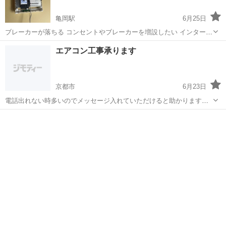
亀岡駅
6月25日
ブレーカーが落ちる コンセントやブレーカーを増設したい インターネ
ットで家電やエアコンを買ったが取付できない ご家庭で電気自動車の
京都
亀岡市
亀岡駅
電気工事
防犯カメラ
エアコン工事承ります
充電設備がほしい 防犯カメラを取付したい 他社様で相談したけど断ら
れたなど... ご家庭の困っ...
京都市
6月23日
電話出れない時多いのでメッセージ入れていただけると助かります🙇‍♂️
★丁寧な作業を心がけます★ ★電気工事士が伺います★ 『エアコン
京都
京都市
電気工事
無料
2027年問題』が今話題になってます 2027年から省エネ基準が引き上げ
られて安いタイ...