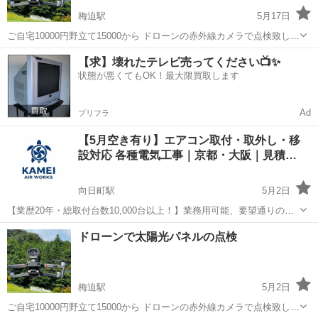
梅迫駅
5月17日
ご自宅10000円野立て15000から ドローンの赤外線カメラで点検致しま
す 設置から時間が数年経った、発電量が減った気が… そう思えばまず
京都
綾部市
梅迫駅
電気工事
ドローン
【求】壊れたテレビ売ってください📺✨
チェックしてみては？ 夏には野立ての草刈りも承っております
状態が悪くてもOK！最大限買取します
Ad
プリフラ
【5月空き有り】エアコン取付・取外し・移
設対応 各種電気工事｜京都・大阪｜見積…
向日町駅
5月2日
【業歴20年・総取付台数10,000台以上！】業務用可能、要望通りの施
工が可能です！ 【料金】 取付工事費 15000円〜 取り外し 5000
京都
向日市
向日町駅
電気工事
無料
ドローンで太陽光パネルの点検
円〜 セールスポイント ◾️業界歴20年豊富な経験と熟練技術 ◾️業務用エ
アコ...
梅迫駅
5月2日
ご自宅10000円野立て15000から ドローンの赤外線カメラで点検致しま