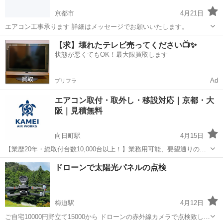
京都市
4月21日
エアコン工事承ります 詳細はメッセージでお願いいたします。
京都
京都市
電気工事
【求】壊れたテレビ売ってください📺✨
状態が悪くてもOK！最大限買取します
Ad
プリフラ
エアコン取付・取外し・移設対応｜京都・大
阪｜見積無料
向日町駅
4月15日
【業歴20年・総取付台数10,000台以上！】業務用可能、要望通りの施
工が可能です！ 【料金】 取付工事費 15000円〜 取り外し 5000
京都
向日市
向日町駅
電気工事
無料
ドローンで太陽光パネルの点検
円〜 セールスポイント ◾️業界歴20年豊富な経験と熟練技術 ◾️業務用エ
アコ...
梅迫駅
4月12日
ご自宅10000円野立て15000から ドローンの赤外線カメラで点検致しま