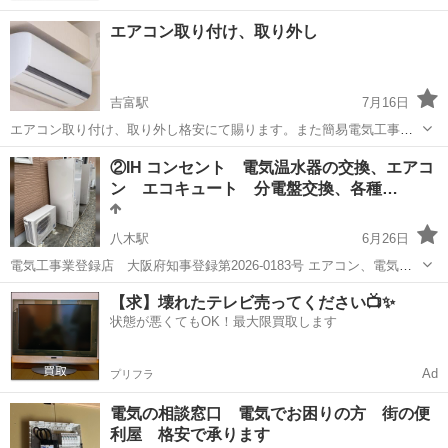
エアコン取り付け、取り外し
吉富駅
7月16日
エアコン取り付け、取り外し格安にて賜ります。また簡易電気工事も
賜ります。 標準取り付け工事費用は配管4m込みで14000円でさせて頂
京都
南丹市
吉富駅
電気工事
②IH コンセント 電気温水器の交換、エアコ
いております。取り外しのみは5000円、 取り外しの引き取りは無料で
ン エコキュート 分電盤交換、各種…
す。冷媒補充等5000円...
八木駅
6月26日
電気工事業登録店 大阪府知事登録第2026-0183号 エアコン、電気温
水器交換、IHクッキングヒーター工事お考えの方、 お気軽に連絡下さ
京都
亀岡市
八木駅
電気工事
分電盤
【求】壊れたテレビ売ってください📺✨
い。 他にも色々電気工事対応しています。 コンセント一つからでもお
状態が悪くてもOK！最大限買取します
気軽にお...
Ad
プリフラ
電気の相談窓口 電気でお困りの方 街の便
利屋 格安で承ります