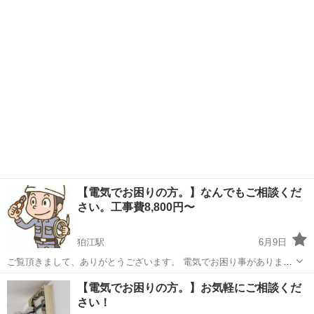
ィスなど問わずに、電気でお困り事がござましたら、ご相談くださ
東京
千代田区
淡路町駅
電気工事
無料
い。首都圏中心にお伺いさせて頂きます。 ★工事費一例（消費税、基
本料金込）★ スイッチ交換・・・...
【電気でお困りの方。】なんでもご相談くだ
さい。工事費8,800円〜
狛江駅
6月9日
ご覧頂きまして、ありがとうございます。 電気でお困り事がありまし
たら、何なりとご相談頂ければと思います。 ★工事費一例（消費税、
東京
狛江市
狛江駅
電気工事
無料
【電気でお困りの方。】お気軽にご相談くだ
基本料金込）★ スイッチ交換・・・8,800円 引掛けシーリング取
さい！
付・・・8,800円 換気扇...