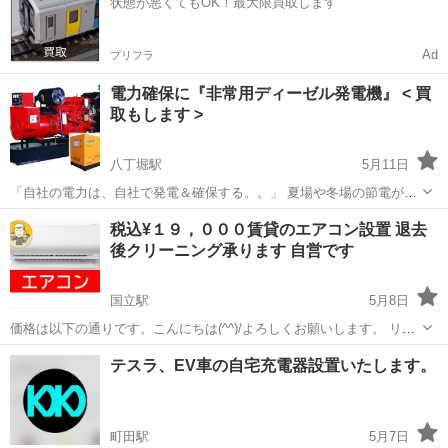
状態が悪くてもOK！最大限買取します
誠実に対応しております。 ...
Ad
プリフラ
電力確保に『非常用ディーゼル発電機』 < 買
取もします >
八丁堀駅
5月11日
「自社の電力は、自社で発電＆確保する。。」 夏場や冬場の節電が必
要な時期、国や電力会社や報道で右往左往されていますね。 こんなと
東京
中央区
八丁堀駅
電気工事
買取
税込¥１９，０００賃貸のエアコン設置 退去
きに、非常用発電機があると、冷凍庫、生産ライン、照明のバックア
後クリーニング承ります 自営です
ップがすぐに確保で...
国立駅
5月8日
価格は以下の通りです。こんにちは(^^)/よろしくお願いします。 リピ
ーターさん５％Ｏｆｆキャンペーン中(^^)/ 【 税込価格です
東京
国分寺市
国立駅
電気工事
外壁
テスラ、EV車の自宅充電器設置いたします。
】 🌷🌷🌷🌷🌷🌷🌷🌷🌷🌷🌷🌷🌷🌷 【賃貸専用】パナソニックCS-22...
町田駅
5月7日