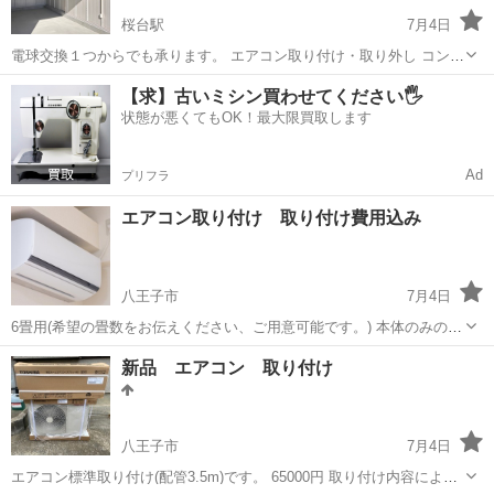
桜台駅
7月4日
電球交換１つからでも承ります。 エアコン取り付け・取り外し コンセ
ント取り付け 分電盤交換 LED照明 etc... 電気のことなら何でもご相談
東京
練馬区
桜台駅
電気工事
無料
【求】古いミシン買わせてください🖐️
ください。 見積もり無料 相見積もり歓迎 作業時間24時間対応
状態が悪くてもOK！最大限買取します
Ad
プリフラ
エアコン取り付け 取り付け費用込み
八王子市
7月4日
6畳用(希望の畳数をお伝えください、ご用意可能です。) 本体のみの購
入、入替希望、取付のみなどの情報を送付ください。 またけど取付の
東京
八王子市
電気工事
取り付け
新品 エアコン 取り付け
場合は現状の中と外の写真を送付お願い致します。 2025〜2026年製
65000〜 ...
八王子市
7月4日
エアコン標準取り付け(配管3.5m)です。 65000円 取り付け内容により