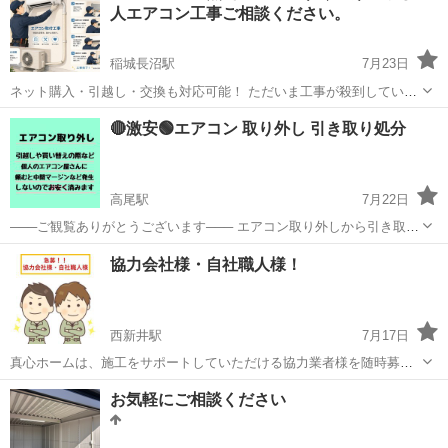
人エアコン工事ご相談ください。
稲城長沼駅
7月23日
ネット購入・引越し・交換も対応可能！ ただいま工事が殺到している
ため、返信が遅くなる場合があります。ご了承下さい。 「エアコンを
東京
稲城市
稲城長沼駅
電気工事
無料
🔴激安🟢エアコン 取り外し 引き取り処分
買ったけど取り付け業者が見つからない…」 「できるだけ丁寧な業者
にお願いしたい…」 「追加料金...
高尾駅
7月22日
───ご観覧ありがとうございます─── エアコン取り外しから引き取り
処分まで 致します。 🟣取り外し以外に、取り付け、EV工事等も 受け
東京
八王子市
高尾駅
電気工事
取り外し
協力会社様・自社職人様！
付けていますので お気軽になんでもご相談下さい。 ━━━━━━基本
料金説明━━━...
西新井駅
7月17日
真心ホームは、施工をサポートしていただける協力業者様を随時募集
しています。 個人事業主の方も大歓迎です。 一緒にお仕事する上で、
東京
足立区
西新井駅
電気工事
協力会社
お気軽にご相談ください
助け合いながらスキルを高めあっていけるパートナーをお待ちしてい
ます！ 内装工事・...