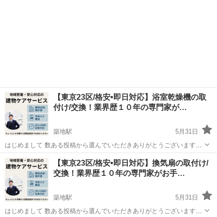
【東京23区/格安•即日対応】浴室乾燥機の取
付け/交換！業界歴１０年の専門家が…
築地駅
5月31日
はじめまして 数ある投稿から選んでいただきありがとうございます。
当サイトでは個人事業主である当サイト管理者が自らが専門家の視点
東京
新宿区
築地駅
電気工事
建物
【東京23区/格安•即日対応】換気扇の取付け/
で お客様のお困りごとをお手伝いさせていただきます。 「古くなった
交換！業界歴１０年の専門家がお手…
浴室乾燥機を交換し...
築地駅
5月31日
はじめまして 数ある投稿から選んでいただきありがとうございます。