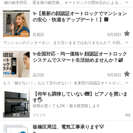
⁡ 鍵の紛失対応… 退去後の鍵交換… オートロックの閉め忘れによるト
ラブル… その悩み、顔認証オートロックでまとめて解決できます！ ---
東京
港区
電気工事
物件
✨【最新の顔認証オートロックでマンション
📌管理者・オーナーにうれしいポイント！ ② 🏠...
の安心・快適をアップデート！】🏢
目黒区
9月28日
マンションのインターホン、まだ古いままではありませんか？ 今回
は、顔認証機能付きの最新オートロックシステムに更新工事を行いま
東京
目黒区
電気工事
防犯
✨全国対応・均一価格✨ 顔認証オートロック
した！ 🔓 鍵いらずで「顔パス入館」も可能に！ 🏃‍♀️ 住民の利便性はも
システムでスマート生活始めませんか？🔐
ちろん、 🛡️...
品川区
9月26日
もう「鍵がない！」なんて言わせない！ 未来型の顔認証オートロック
システムで セキュリティも便利さもワンランクアップ！⬆️ 【こんな方
東京
品川区
電気工事
無料
【何年も調律していない🎹】ピアノを買いま
におすすめ】 ・🏢 マンション・アパートのオーナー様 ・🏬 オフィス
す🖐️
や店舗の防...
状態が悪くてもOK！最大限買取します
Ad
プリフラ
板橋区周辺、電気工事承ります💡