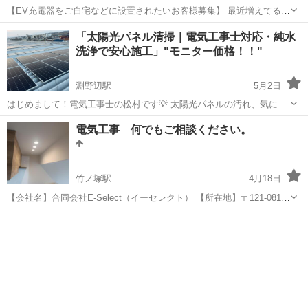
【EV充電器をご自宅などに設置されたいお客様募集】 最近増えてるテ
スラ・EV車の 「自宅充電器」取り付けやっております！ ・工事込み
東京
町田市
町田駅
電気工事
無料
「太陽光パネル清掃｜電気工事士対応・純水
で対応 ・見積り無料 ・戸建てOK 「いくらくらい？」 「うち設置でき
洗浄で安心施工」"モニター価格！！"
る？」 だけで...
淵野辺駅
5月2日
はじめまして！電気工事士の松村です💡 太陽光パネルの汚れ、気にな
っていませんか？実は汚れによって発電効率が落ちているケースが多
東京
町田市
淵野辺駅
電気工事
モニター
電気工事 何でもご相談ください。
く、気づかないうちに損している可能性もあります。 清掃を行うこと
で、【5〜20％前後の発電効率...
竹ノ塚駅
4月18日
【会社名】合同会社E-Select（イーセレクト） 【所在地】〒121-0812
東京都足立区西保木間2-12-21-503 【担当者】 吉岡 仁志
東京
足立区
竹ノ塚駅
電気工事
無料
【業務内容】 ◼️電気に関わる改修工事全般 ◼️スイッ...