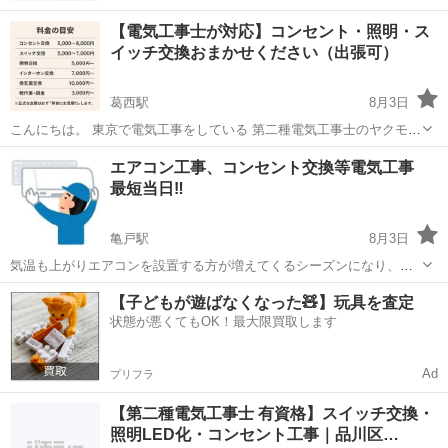
【電気工事士が対応】コンセント・照明・ス
イッチ交換おまかせください（出張可）
葛西駅
8月3日
こんにちは。 東京で電気工事をしている 第二種電気工事士のヤクモで
す。 個人宅の 「小さな電気工事」専門 で対応しています。 夜間に対
東京
江戸川区
葛西駅
電気工事
料金
エアコン工事、コンセント交換等電気工事
応して欲しい等の要望も受け付けます。 他店様で見積もりを取って高
最短当日‼️
いと思われた方も まずは私...
亀戸駅
8月3日
気温も上がりエアコンを設置する方が増えてくるシーズンになり、い
ざ工事をお願いしたいタイミングで、工事の予約が取れないことあり
東京
江東区
亀戸駅
電気工事
無料
【子どもが遊ばなくなった🧸】玩具を査定
ませんか？ 最短で当日、遅くても3日以内に伺えます‼️ その他、照明を
状態が悪くてもOK！最大限買取します
増設したい！古くなったsw...
Ad
プリフラ
【第二種電気工事士 有資格】スイッチ交換・
照明LED化・コンセント工事｜品川区…