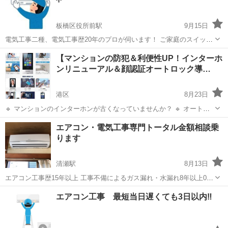
板橋区役所前駅
9月15日
電気工事二種、電気工事歴20年のプロが伺います！ ご家庭のスイッチ
交換、ドアホンや換気扇、エアコンの取り付けや交換、その他の電気
東京
板橋区
板橋区役所前駅
電気工事
取り付け
【マンションの防犯＆利便性UP！インターホ
工事なんでもご相談下さい。 平日21:00まで 土日祝日でも伺えます。
ンリニューアル＆顔認証オートロック導…
スイッチ交換、照明...
港区
8月23日
🔹 マンションのインターホンが古くなっていませんか？ 🔹 オートロ
ックがない物件でも後付け可能！ マンションのインターホン更新と同
東京
港区
電気工事
物件
エアコン・電気工事専門トータル金額相談乗
時に、最新の顔認証オートロックシステムを導入しませんか？ 住民の
ります
安全性・利便性を向上...
清瀬駅
8月13日
エアコン工事歴15年以上 工事不備によるガス漏れ・水漏れ8年以上0件
不動産・オーナーさんからの実績・リピート有り エアコン工事新品本
東京
清瀬市
清瀬駅
電気工事
ガス漏れ
エアコン工事 最短当日遅くても3日以内‼️
体セット 6畳用標準工事代込み¥60,000〜 10畳用標準工事代込み
¥80,000〜 ...