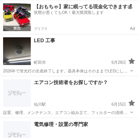
変動ございますのでお写真お送りください。 機種は2024年製の国内メ
東京
八王子市
電気工事
取り付け
【おもちゃ】家に眠ってる現金化できます💰
ーカーのご用意となります。 HITACHI、三菱、パナソニック、東芝、
状態が悪くてもOK！最大限買取します
富士...
Ad
プリフラ
LED 工事
町田市
6月28日
2026年で蛍光灯の生産終了します。器具本体はそのままでLEDにしま
せんか？安定器を通さず工事します。電気代も節約明るさアップしま
東京
町田市
電気工事
エアコン技術者をお探しですか？
す。40型直管いまなら一本¥2000で工事します。 ご連絡お待ちしてお
ります
仙川駅
6月15日
設置、修理、メンテナンス、エアコン組み立て、フィルターの清掃、
解体、空調技術サービスに精通しています。
東京
仙川駅
電気工事
電気修理・設置の専門家