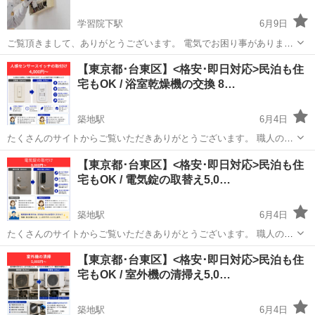
学習院下駅
6月9日
ご覧頂きまして、ありがとうございます。 電気でお困り事がありまし
たら、何なりとご相談頂ければと思います。 現場調査、お見積りは無
東京
豊島区
学習院下駅
電気工事
無料
【東京都･台東区】<格安･即日対応>民泊も住
料です。 ご予算に見合わない場合は、お断り頂いても結構です。（メ
宅もOK / 浴室乾燥機の交換 8…
ッセージで内容とご予算をお伝え...
築地駅
6月4日
たくさんのサイトからご覧いただきありがとうございます。 職人の直
請で浴室乾燥機の取付け・交換致します。。 その他にも換気扇、エア
東京
台東区
築地駅
電気工事
分電盤
【東京都･台東区】<格安･即日対応>民泊も住
コン などの軽微な工事も承ります。 入居者さんからの不具合の対応
宅もOK / 電気錠の取替え5,0…
は？どこへ頼めばいい...
築地駅
6月4日
たくさんのサイトからご覧いただきありがとうございます。 職人の直
請で電気錠・電子錠の取付け・交換致します。 電気通信設備にも対応
東京
台東区
築地駅
電気工事
分電盤
【東京都･台東区】<格安･即日対応>民泊も住
します。 その他にもスイッチ交換やコンセント取替などの軽微な電気
宅もOK / 室外機の清掃え5,0…
工事も承ります。 入...
築地駅
6月4日