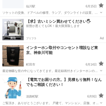
仙川駅
6月15日
ソケットの交換、ドアベルの修理、ランプ、ダウンライトの設置、コ
ンセント移動、コンセント交換
東京
仙川駅
電気工事
【求】古いミシン買わせてください🖐️
状態が悪くてもOK！最大限買取します
Ad
プリフラ
インターホン取付やコンセント増設など東
京、神奈川可能
町田市
6月14日
最近物騒な世の中になってきてます。最近録画付きインターホンの依
頼が増えて来てます。取替を考えているお客様見積もり無料で行なっ
東京
町田市
電気工事
無料
【電気でお困りの方。】見積もり無料！なん
ておりますのでご連絡お待ちしております。コンセント、スイッチな
でもご相談ください！
ど古いと漏電火災など引き起こします。新...
淡路町駅
6月9日
ご覧頂き、ありがとうございます。 戸建て、マンション、店舗、オフ