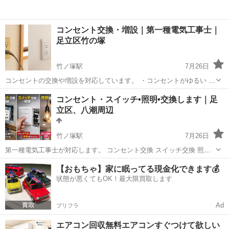
コンセント交換・増設｜第一種電気工事士｜
足立区竹の塚
竹ノ塚駅
7月26日
コンセントの交換や増設を対応しています。 ・コンセントがゆるい ・
古いコンセントを交換したい ・おしゃれなコンセントにしたい などお
東京
足立区
竹ノ塚駅
電気工事
無料
コンセント・スイッチ•照明•交換します｜足
気軽にご相談ください。 第一種電気工事士が対応します。 料金目安 1
立区、八潮周辺
箇所：4,000...
竹ノ塚駅
7月26日
第一種電気工事士が対応します。 コンセント交換 スイッチ交換 照明
器具交換などの電気工事 料金目安 1箇所：4,000円（出張費込・器具代
東京
足立区
竹ノ塚駅
電気工事
料金
【おもちゃ】家に眠ってる現金化できます💰
別） 2箇所：6,500円 3箇所：8,500円 ★4箇所目以降は、1箇所につき
状態が悪くてもOK！最大限買取します
...
Ad
プリフラ
エアコン回収無料エアコンすぐつけて欲しい