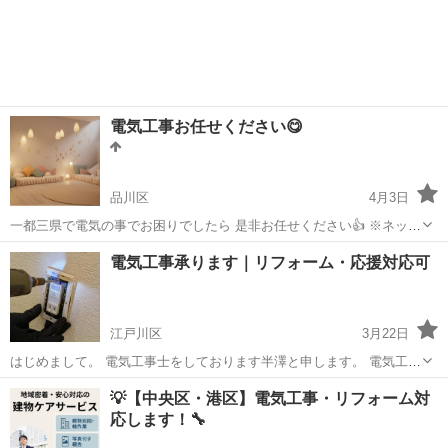
電気工事お任せください😋
品川区
4月3日
一都三県で電気の事でお困りでしたら 是非お任せください👍 ※ネット
集客等の営業電話はお断りしています。 まずは閲覧頂きありがとうご
東京
品川区
電気工事
一人親方
電気工事承ります｜リフォーム・応援対応可
ざいます。 お客様と直接繋がることで 少しでも費用を抑えたいという
方には 工事費用が大幅...
江戸川区
3月22日
はじめまして。 電気工事士をしております半澤と申します。 電気工事
士として、店舗・住宅・マンションのリフォーム工事に伴う電気工事
東京
江戸川区
電気工事
分電盤
💡【中央区・港区】電気工事・リフォーム対
を中心に対応しております。 【対応可能な内容】 ・配線工事一式 ・
応します！🔧
コンセント増設 ・照明器具...