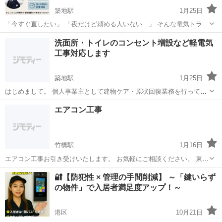
築地駅
1月25日
「今すぐ直したい」 「夜だけど頼める人いない…」 そんな電気トラブ
ルありませんか？ 📌 24時間対応もしています！ 深夜・早朝・急ぎ案
東京
中央区
築地駅
電気工事
建物
洗面所・トイレのコンセント増設など軽電気
件もご相談ください。 コンセント増設、照明交換、スイッチ不良など
工事対応します
“ちょっとした電気工...
築地駅
1月25日
はじめまして。 個人事業主として建物ケア・原状回復業務を行ってい
る 沓掛壮馬（くつかけ そうま）と申します。 【対応内容】 ・洗面所
東京
中央区
築地駅
電気工事
個人事業主
エアコン工事
／トイレ／キッチン等のコンセント増設 ・既設コンセントの交換、位
置調整 ・原状回復時の軽電...
竹橋駅
1月16日
エアコン工事お引き受けいたします。 お気軽にご相談ください。 東京
23区 千葉県一部 埼玉県一部 標準工事内容 冷媒配管、Fケーブル、ド
東京
千代田区
竹橋駅
電気工事
料金
🔐【防犯性 × 管理の手間削減】 ～「鍵いらず
レンホース各4m 化粧テープ仕上げ プラブロック(室外機架台) 真空引
の物件」で入居者満足度アップ！～
き その他配...
港区
10月21日