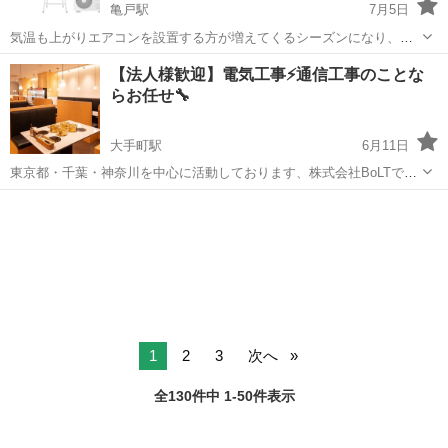
亀戸駅
7月5日
気温も上がりエアコンを設置する方が増えてくるシーズンになり、い
ざ工事をお願いしたいタイミングで、工事の予約が取れないことあり
東京
江東区
亀戸駅
電気工事
分電盤
【法人様歓迎】電気工事⚡️通信工事のことな
ませんか？ 最短で当日、遅くても3日以内に伺えます‼️ その他、照明を
らお任せ🔧
増設したい！古くなったsw...
大手町駅
6月11日
東京都・千葉・神奈川を中心に活動しております、株式会社BoLTです
👷‍♂️ 弊社では、以下のような電気・通信関連の工事を承っております。
東京
千代田区
大手町駅
電気工事
無料
⸻ 🛠️ 対応工事内容（一例） ・新築、テナント入替え時の電気工事
一式 ・LED照...
1
2
3
次へ
全130件中 1-50件表示