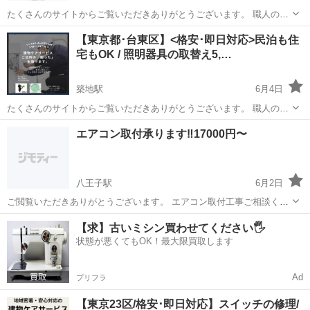
たくさんのサイトからご覧いただきありがとうございます。 職人の直
請で空調機の室内機・室外機の清掃を致します。 エアコンの取付け・
東京
台東区
築地駅
電気工事
分電盤
【東京都･台東区】<格安･即日対応>民泊も住
交換にも対応します。 その他にもドレンポンプの取替などの軽微な電
宅もOK / 照明器具の取替え5,…
気工事も承ります。 ...
築地駅
6月4日
たくさんのサイトからご覧いただきありがとうございます。 職人の直
請で照明器具の取付け・交換致します。 シーリングライト・屋外ライ
東京
台東区
築地駅
電気工事
分電盤
エアコン取付承ります‼️17000円〜
トにも対応します。 その他にもスイッチ交換やコンセント取替などの
軽微な電気工事も承ります。...
八王子駅
6月2日
ご閲覧いただきありがとうございます。 エアコン取付工事ご相談くだ
さい。 ネットで購入したエアコン、もらったエアコン なんでも歓迎で
東京
八王子市
八王子駅
電気工事
【求】古いミシン買わせてください🖐️
す！ また分解クリーニングも可能ですので、 新品同様綺麗にしてから
状態が悪くてもOK！最大限買取します
のお取付も可能です‼️ （完...
Ad
プリフラ
【東京23区/格安･即日対応】スイッチの修理/