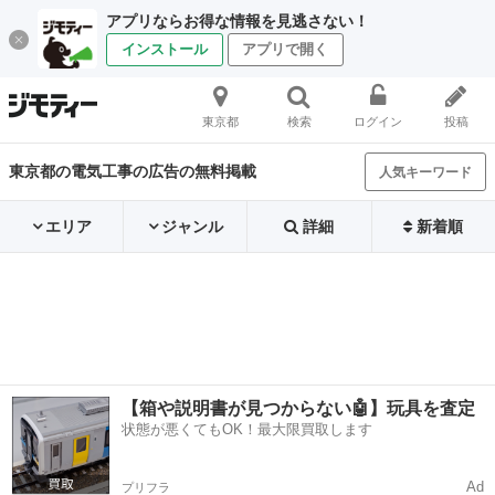
アプリならお得な情報を見逃さない！
インストール
アプリで開く
東京都
検索
ログイン
投稿
東京都の電気工事の広告の無料掲載
人気キーワード
エリア
ジャンル
詳細
新着順
【箱や説明書が見つからない🤖】玩具を査定
状態が悪くてもOK！最大限買取します
Ad
プリフラ