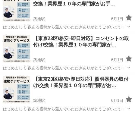
交換！業界歴１０年の専門家がお手…
築地駅
6月1日
はじめまして 数ある投稿から選んでいただきありがとうございます。
当サイトでは個人事業主である当サイト管理者が自らが専門家の視点
東京
新宿区
築地駅
電気工事
建物
【東京23区/格安･即日対応】コンセントの取
で お客様のお困りごとをお手伝いさせていただきます。 「ずっと使っ
付け/交換！業界歴１０年の専門家が…
ていたスイッチが故...
築地駅
6月1日
はじめまして 数ある投稿から選んでいただきありがとうございます。
当サイトでは個人事業主である当サイト管理者が自らが専門家の視点
東京
新宿区
築地駅
電気工事
建物
【東京23区/格安•即日対応】照明器具の取付
で お客様のお困りごとをお手伝いさせていただきます。 「古くなった
け/交換！業界歴１０年の専門家がお…
コンセントを交換し...
築地駅
6月1日
はじめまして 数ある投稿から選んでいただきありがとうございます。
当サイトでは個人事業主である当サイト管理者が自らが専門家の視点
東京
新宿区
築地駅
電気工事
建物
で お客様のお困りごとをお手伝いさせていただきます。 「古くなった
照明器具を交換した...