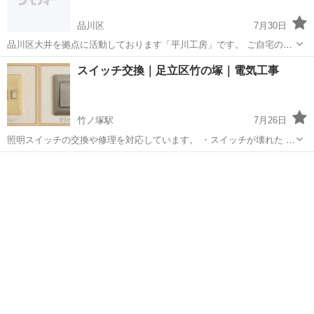
品川区
7月30日
品川区大井を拠点に活動しております「平川工房」です。 ご自宅の電
気まわりで「スイッチの反応が悪い」「電球を変えたいけれど高くて
東京
品川区
電気工事
スイッチ交換｜足立区竹の塚｜電気工事
届かない…」「蛍光灯をLEDにしたいんだけど…」といったちょっと
したお困りごとはありませんか？ ...
竹ノ塚駅
7月26日
照明スイッチの交換や修理を対応しています。 ・スイッチが壊れた ・
押しても反応しない ・古いスイッチをおしゃれなタイプに交換したい
東京
足立区
竹ノ塚駅
電気工事
第一種電気工事士が対応します。 料金目安 1箇所：4,000円（出張費
込・器具代別）...